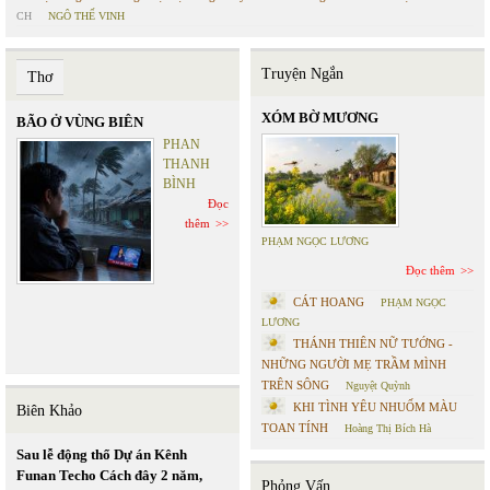
CH
NGÔ THẾ VINH
Truyện Ngắn
Thơ
XÓM BỜ MƯƠNG
BÃO Ở VÙNG BIÊN
PHAN
THANH
BÌNH
Đọc
thêm
PHẠM NGỌC LƯƠNG
Đọc thêm
CÁT HOANG
PHẠM NGỌC
LƯƠNG
THÁNH THIÊN NỮ TƯỚNG -
NHỮNG NGƯỜI MẸ TRẦM MÌNH
TRÊN SÔNG
Nguyệt Quỳnh
KHI TÌNH YÊU NHUỐM MÀU
Biên Khảo
TOAN TÍNH
Hoàng Thị Bích Hà
Sau lễ động thổ Dự án Kênh
Funan Techo Cách đây 2 năm,
Phỏng Vấn