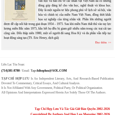
văn học và báo chí về các nhân vật Việt Nam đã có những
đóng góp đáng kể cho văn học, nghệ thuật và khoa học.
Đây là một nguồn tư liệu phong phú về lịch sử xã hội, văn
hóa và chính trị của miền Nam Việt Nam, đồng thời khắc
họa sự nghiệp của từng nhân vật. Phần lớn những người
được đề cập nổi bật trong giai đoạn 1954 – 1975. Sau khi miền Nam thất thủ vào tay lực
lượng miền Bắc năm 1975, hầu hết họ đều bị giam giữ nhiều năm trong các trại cải tạo
cộng sản. Đến thập niên 1980, một số người đã sang Hoa Kỳ và đa phần vẫn tiếp tục
hoạt động sáng tạo.(TS. Eric Henry, dịch giả)
Đọc thêm
Liên Lạc Tòa Soạn:
(714)381-8780
/ Email:
Tapc
Hihopluu@AOL.COM
TẠP CHÍ HỢP LƯU
Is An Independent Literary, Arts, And Research-Based Publication
Devoted To Commentary, Critical Essays, And Cultural Analysis.
It Is Not Affiliated With Any Government, Political Party, Or Political Organization.
All Opinions And Interpretations Expressed Herein Are Solely Those Of The Authors.
Tạp Chí Hợp Lưu Và Tác Giả Giữ Bản Quyền 2002-2026
Copyrighted By Authors And Hop Luu Magazine 2002-2026