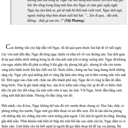
đường hun hút bóng lá. Ngạc vui nên uống khá nhiều, hơi men bây giờ
bốc lên nồng trong lòng mũi làm cho Ngạc có cảm giác ngầy ngật.
Ngạc hạ cửa kính xe, gió từ mặt hồ thổi mát rười rượi. Ngạc tỉnh ngủ,
ngoác miệng nhại theo đoạn cuối bài hát: "... Em đi qua... đùi anh,
không... thấy gì sao em..?"
(Việt Phương
)
C
on đường vẫn còn hấp dẫn với Ngạc, dù đã quá quen thuộc hai bận đi về mỗi ngày.
Lúc vừa mới đến đây, Ngạc đã từng ngạc nhiên và trầm trồ về con đường này. Sau thời gian
đi lại quá nhiều dưới những bóng lá cắt chia ánh mặt trời ra từng vuông nhỏ. Ngạc đã không
còn ngạc nhiên đến độ phát ra tiếng ồ khi gặp cây phong bật gốc, nhưng lá vẫn còn tươm
vàng kiêu hãnh trước khi lịm chết ven hồ. Buổi chiều, chàng tan học lang thang dưới những
rặng cây. Ngạc yêu quá những ánh tơ vàng lấp lánh như từng sợi tơ tằm vương mắc trên mặt
hồ. Mới ngày nào chân ướt, chân ráo đến thành phố này, Ngạc đã vô cùng lạ lẫm dò dẫm
từng bước. Nào là ghi danh nhập học, nào là lo kiếm một công việc gì đó để có thêm chút
tiền chi phí cho đời sống của một sinh viên tị nạn, lạc loài. Với Ngạc, bước đầu bằng cuộc
sống mới thật khó khăn. Nhưng rồi đâu cũng vào đó.
Một mình, còn đi học, Ngạc không thể nào đủ sức mướn được chung cư. Đọc báo, thấy có
phòng trống cho mướn, Ngạc mới gọi điện thoại và xin đến xem. Đó là căn nhà ba phòng
với những dây leo chằng chịt trên vách tường phía ngoài. Chủ nhà là người da trắng, khoảng
gần thất tuần. Nhìn khuôn mặt hiền từ thập thò một hồi lâu sau cánh cửa hé, Ngạc đâm ra có
thiện cảm. Giới thiệu cho bà biết mình là người đã gọi điện thoại tới để xin coi phòng. Bà