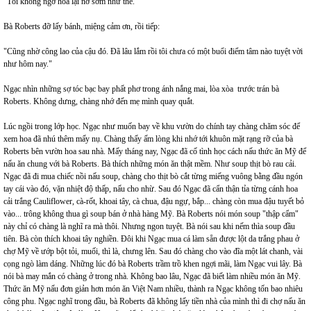
"Tôi không ngờ hoa lại nở sớm như thế."
Bà Roberts đỡ lấy bánh, miệng cảm ơn, rồi tiếp:
"Cũng nhờ công lao của cậu đó. Đã lâu lắm rồi tôi chưa có một buổi điểm tâm nào tuyệt vời
như hôm nay."
Ngạc nhìn những sợ tóc bạc bay phất phơ trong ánh nắng mai, lòa xòa trước trán bà
Roberts. Không dưng, chàng nhớ đến mẹ mình quay quắt.
Lúc ngồi trong lớp học. Ngạc như muốn bay về khu vườn do chính tay chàng chăm sóc để
xem hoa đã nhú thêm mấy nụ. Chàng thấy ấm lòng khi nhớ tới khuôn mặt rạng rỡ của bà
Roberts bên vườn hoa sau nhà. Mấy tháng nay, Ngạc đã cố tình học cách nấu thức ăn Mỹ để
nấu ăn chung với bà Roberts. Bà thích những món ăn thật mềm. Như soup thịt bò rau cải.
Ngạc đã đi mua chiếc nồi nấu soup, chàng cho thịt bò cắt từng miếng vuông bằng đầu ngón
tay cái vào đó, vặn nhiệt độ thấp, nấu cho nhừ. Sau đó Ngạc đã cẩn thận tỉa từng cánh hoa
cải trắng Cauliflower, cà-rốt, khoai tây, cà chua, đậu ngự, bắp... chàng còn mua đậu tuyết bỏ
vào... trông không thua gì soup bán ở nhà hàng Mỹ. Bà Roberts nói món soup "thập cẩm"
này chỉ có chàng là nghĩ ra mà thôi. Nhưng ngon tuyệt. Bà nói sau khi nếm thìa soup đầu
tiên. Bà còn thích khoai tây nghiền. Đôi khi Ngạc mua cá làm sẵn được lột da trắng phau ở
chợ Mỹ về ướp bột tỏi, muối, thì là, chưng lên. Sau đó chàng cho vào đĩa một lát chanh, vài
cọng ngò làm dáng. Những lúc đó bà Roberts trầm trồ khen ngợi mãi, làm Ngạc vui lây. Bà
nói bà may mắn có chàng ở trong nhà. Không bao lâu, Ngạc đã biết làm nhiều món ăn Mỹ.
Thức ăn Mỹ nấu đơn giản hơn món ăn Việt Nam nhiều, thành ra Ngạc không tốn bao nhiêu
công phu. Ngạc nghĩ trong đầu, bà Roberts đã không lấy tiền nhà của mình thì đi chợ nấu ăn