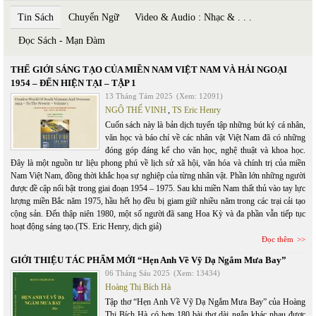
Tin Sách
Chuyển Ngữ
Video & Audio : Nhạc & . . .
Đọc Sách - Mạn Đàm
THẾ GIỚI SÁNG TẠO CỦA MIỀN NAM VIỆT NAM VÀ HẢI NGOẠI
1954 – ĐẾN HIỆN TẠI – TẬP 1
13 Tháng Tám 2025
(Xem: 12091)
NGÔ THẾ VINH
,
TS Eric Henry
Cuốn sách này là bản dịch tuyển tập những bút ký cá nhân,
văn học và báo chí về các nhân vật Việt Nam đã có những
đóng góp đáng kể cho văn học, nghệ thuật và khoa học.
Đây là một nguồn tư liệu phong phú về lịch sử xã hội, văn hóa và chính trị của miền
Nam Việt Nam, đồng thời khắc họa sự nghiệp của từng nhân vật. Phần lớn những người
được đề cập nổi bật trong giai đoạn 1954 – 1975. Sau khi miền Nam thất thủ vào tay lực
lượng miền Bắc năm 1975, hầu hết họ đều bị giam giữ nhiều năm trong các trại cải tạo
cộng sản. Đến thập niên 1980, một số người đã sang Hoa Kỳ và đa phần vẫn tiếp tục
hoạt động sáng tạo.(TS. Eric Henry, dịch giả)
Đọc thêm
GIỚI THIỆU TÁC PHẨM MỚI “Hẹn Anh Về Vỹ Dạ Ngắm Mưa Bay”
06 Tháng Sáu 2025
(Xem: 13434)
Hoàng Thị Bích Hà
Tập thơ “Hẹn Anh Về Vỹ Dạ Ngắm Mưa Bay” của Hoàng
Thị Bích Hà có hơn 180 bài thơ dài ngắn khác nhau được