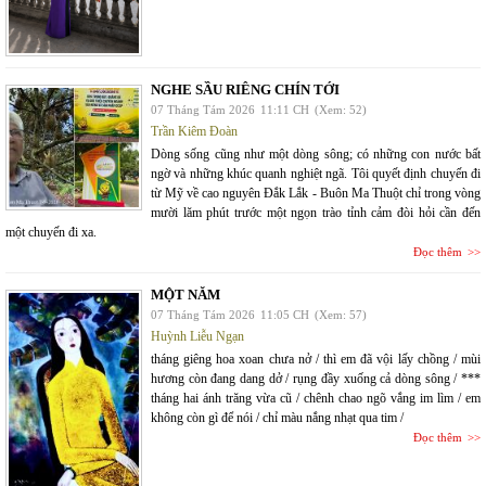
NGHE SẦU RIÊNG CHÍN TỚI
07 Tháng Tám 2026
11:11 CH
(Xem: 52)
Trần Kiêm Đoàn
Dòng sống cũng như một dòng sông; có những con nước bất
ngờ và những khúc quanh nghiệt ngã. Tôi quyết định chuyến đi
từ Mỹ về cao nguyên Đắk Lắk - Buôn Ma Thuột chỉ trong vòng
mười lăm phút trước một ngọn trào tỉnh cảm đòi hỏi cần đến
một chuyến đi xa.
Đọc thêm
MỘT NĂM
07 Tháng Tám 2026
11:05 CH
(Xem: 57)
Huỳnh Liễu Ngạn
tháng giêng hoa xoan chưa nở / thì em đã vội lấy chồng / mùi
hương còn đang dang dở / rụng đầy xuống cả dòng sông / ***
tháng hai ánh trăng vừa cũ / chênh chao ngõ vắng im lìm / em
không còn gì để nói / chỉ màu nắng nhạt qua tim /
Đọc thêm