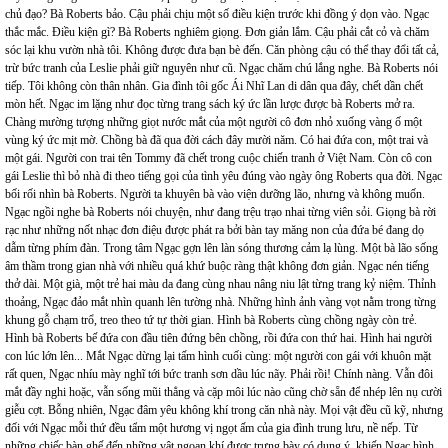
chủ đạo? Bà Roberts bảo. Cậu phải chịu một số điều kiện trước khi đồng ý dọn vào. Ngạc
thắc mắc. Điều kiện gì? Bà Roberts nghiêm giọng. Đơn giản lắm. Cậu phải cắt cỏ và chăm
sóc lại khu vườn nhà tôi. Không được đưa bạn bè đến. Căn phòng cậu có thể thay đổi tất cả,
trừ bức tranh của Leslie phải giữ nguyên như cũ. Ngạc chăm chú lắng nghe. Bà Roberts nói
tiếp. Tôi không còn thân nhân. Gia đình tôi gốc Ái Nhĩ Lan di dân qua đây, chết dần chết
mòn hết. Ngạc im lặng như đọc từng trang sách ký ức lần lược được bà Roberts mở ra.
Chàng mường tượng những giọt nước mắt của một người cô đơn nhỏ xuống vàng ố một
vùng ký ức mịt mờ. Chồng bà đã qua đời cách đây mười năm. Có hai đứa con, một trai và
một gái. Người con trai tên Tommy đã chết trong cuộc chiến tranh ở Việt Nam. Còn cô con
gái Leslie thì bỏ nhà đi theo tiếng gọi của tình yêu đúng vào ngày ông Roberts qua đời. Ngạc
bối rối nhìn bà Roberts. Người ta khuyên bà vào viện dưỡng lão, nhưng và không muốn.
Ngạc ngồi nghe bà Roberts nói chuyện, như đang trệu trạo nhai từng viên sỏi. Giọng bà rời
rạc như những nốt nhạc đơn điệu được phát ra bởi bàn tay măng non của đứa bé đang dọ
dẫm từng phím đàn. Trong tâm Ngạc gợn lên làn sóng thương cảm lạ lùng. Một bà lão sống
âm thầm trong gian nhà với nhiều quá khứ buộc ràng thật không đơn giản. Ngạc nén tiếng
thở dài. Một già, một trẻ hai màu da đang cùng nhau nâng niu lật từng trang kỷ niệm. Thỉnh
thoảng, Ngạc đảo mắt nhìn quanh lên tường nhà. Những hình ảnh vàng vọt nằm trong từng
khung gỗ chạm trổ, treo theo tứ tự thời gian. Hình bà Roberts cùng chồng ngày còn trẻ.
Hình bà Roberts bế đứa con đầu tiên đứng bên chồng, rồi đứa con thứ hai. Hình hai người
con lúc lớn lên... Mắt Ngạc dừng lại tấm hình cuối cùng: một người con gái với khuôn mặt
rất quen, Ngạc nhíu mày nghĩ tới bức tranh sơn dầu lúc nãy. Phải rồi! Chính nàng. Vẫn đôi
mắt đầy nghi hoặc, vẫn sống mũi thẳng và cặp môi lúc nào cũng chờ sẵn để nhép lên nụ cười
giễu cợt. Bỗng nhiên, Ngạc đâm yêu không khí trong căn nhà này. Mọi vật đều cũ kỹ, nhưng
đối với Ngạc mỗi thứ đều tẩm một hương vị ngọt ấm của gia đình trung lưu, nề nếp. Từ
những chiếc bàn ghế đến những vật ngoạn khí được trưng bày có dụng ý, khiến Ngạc hình