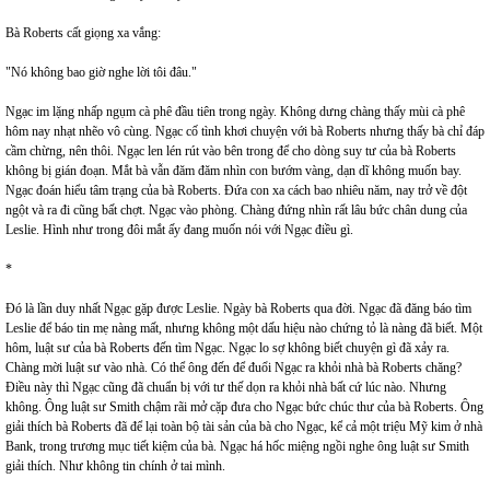
Bà Roberts cất giọng xa vắng:
"Nó không bao giờ nghe lời tôi đâu."
Ngạc im lặng nhấp ngụm cà phê đầu tiên trong ngày. Không dưng chàng thấy mùi cà phê
hôm nay nhạt nhẽo vô cùng. Ngạc cố tình khơi chuyện với bà Roberts nhưng thấy bà chỉ đáp
cầm chừng, nên thôi. Ngạc len lén rút vào bên trong để cho dòng suy tư của bà Roberts
không bị gián đoạn. Mắt bà vẫn đăm đăm nhìn con bướm vàng, dạn dĩ không muốn bay.
Ngạc đoán hiểu tâm trạng của bà Roberts. Đứa con xa cách bao nhiêu năm, nay trở về đột
ngột và ra đi cũng bất chợt. Ngạc vào phòng. Chàng đứng nhìn rất lâu bức chân dung của
Leslie. Hình như trong đôi mắt ấy đang muốn nói với Ngạc điều gì.
*
Đó là lần duy nhất Ngạc gặp được Leslie. Ngày bà Roberts qua đời. Ngạc đã đăng báo tìm
Leslie để báo tin mẹ nàng mất, nhưng không một dấu hiệu nào chứng tỏ là nàng đã biết. Một
hôm, luật sư của bà Roberts đến tìm Ngạc. Ngạc lo sợ không biết chuyện gì đã xảy ra.
Chàng mời luật sư vào nhà. Có thể ông đến để đuổi Ngạc ra khỏi nhà bà Roberts chăng?
Điều này thì Ngạc cũng đã chuẩn bị với tư thế dọn ra khỏi nhà bất cứ lúc nào. Nhưng
không. Ông luật sư Smith chậm rãi mở cặp đưa cho Ngạc bức chúc thư của bà Roberts. Ông
giải thích bà Roberts đã để lại toàn bộ tài sản của bà cho Ngạc, kể cả một triệu Mỹ kim ở nhà
Bank, trong trương mục tiết kiệm của bà. Ngạc há hốc miệng ngồi nghe ông luật sư Smith
giải thích. Như không tin chính ở tai mình.