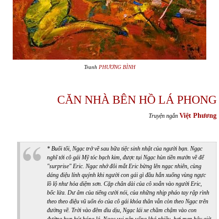
Tranh
PHƯƠNG BÌNH
CĂN NHÀ BÊN HỒ LÁ PHONG
Việt Phương
Truyện ngắn
* Buổi tối, Ngạc trở về sau bữa tiệc sinh nhật của người bạn. Ngạc
nghĩ tới cô gái Mỹ tóc bạch kim, được tụi Ngạc hùn tiền mướn về để
"surprise" Eric. Ngạc nhớ đôi mắt Eric bừng lên ngạc nhiên, cùng
dáng điệu lính quýnh khi người con gái gì đầu hắn xuống vùng ngực
lồ lộ như hỏa diệm sơn. Cặp chân dài của cô xoắn vào người Eric,
bốc lửa. Dư âm của tiếng cười nói, của những nhịp pháo tay rập rình
theo theo điệu vũ uốn éo của cô gái khỏa thân vẫn còn theo Ngạc trên
đường về. Trời vào đêm dìu dịu, Ngạc lái xe chầm chậm vào con