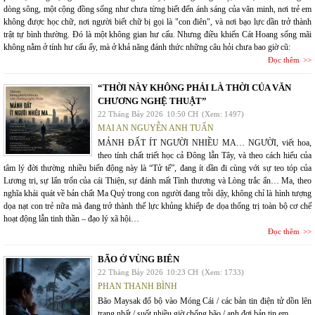
dòng sông, một cộng đồng sống như chưa từng biết đến ánh sáng của văn minh, nơi trẻ em
không được học chữ, nơi người biết chữ bị gọi là "con điên", và nơi bạo lực dần trở thành
trật tự bình thường. Đó là một không gian hư cấu. Nhưng điều khiến Cát Hoang sống mãi
không nằm ở tính hư cấu ấy, mà ở khả năng đánh thức những câu hỏi chưa bao giờ cũ:
Đọc thêm
“THỜI NÀY KHÔNG PHẢI LÀ THỜI CỦA VĂN
CHƯƠNG NGHỆ THUẬT”
22 Tháng Bảy 2026
10:50 CH
(Xem: 1497)
MAI AN NGUYỄN ANH TUẤN
MẢNH ĐẤT ÍT NGƯỜI NHIỀU MA… NGƯỜI, viết hoa,
theo tính chất triết học cả Đông lẫn Tây, và theo cách hiểu của
tâm lý đời thường nhiều biến động này là “Tử tế”, đang ít dần đi cùng với sự teo tóp của
Lương tri, sự lẩn trốn của cái Thiện, sự đánh mất Tình thương và Lòng trắc ẩn… Ma, theo
nghĩa khái quát về bản chất Ma Quỷ trong con người đang trỗi dậy, không chỉ là hình tượng
dọa nạt con trẻ nữa mà đang trở thành thế lực khủng khiếp đe dọa thống trị toàn bộ cơ chế
hoạt động lẫn tinh thần – đạo lý xã hội…
Đọc thêm
BÃO Ở VÙNG BIÊN
22 Tháng Bảy 2026
10:23 CH
(Xem: 1733)
PHAN THANH BÌNH
Bão Maysak đổ bộ vào Móng Cái / các bản tin điện tử dồn lên
trang nhất / suốt nhiều giờ chống bão / anh đợi bản tin em