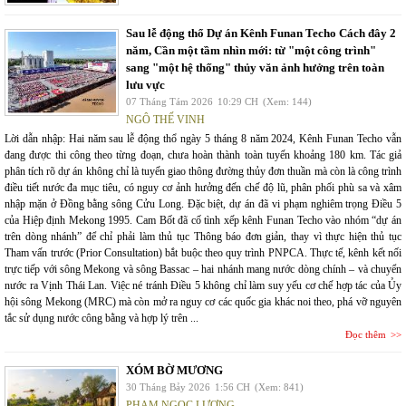
Sau lễ động thổ Dự án Kênh Funan Techo Cách đây 2
năm, Cần một tầm nhìn mới: từ "một công trình"
sang "một hệ thống" thủy văn ảnh hưởng trên toàn
lưu vực
07 Tháng Tám 2026
10:29 CH
(Xem: 144)
NGÔ THẾ VINH
Lời dẫn nhập: Hai năm sau lễ động thổ ngày 5 tháng 8 năm 2024, Kênh Funan Techo vẫn
đang được thi công theo từng đoạn, chưa hoàn thành toàn tuyến khoảng 180 km. Tác giả
phân tích rõ dự án không chỉ là tuyến giao thông đường thủy đơn thuần mà còn là công trình
điều tiết nước đa mục tiêu, có nguy cơ ảnh hưởng đến chế độ lũ, phân phối phù sa và xâm
nhập mặn ở Đồng bằng sông Cửu Long. Đặc biệt, dự án đã vi phạm nghiêm trọng Điều 5
của Hiệp định Mekong 1995. Cam Bốt đã cố tình xếp kênh Funan Techo vào nhóm “dự án
trên dòng nhánh” để chỉ phải làm thủ tục Thông báo đơn giản, thay vì thực hiện thủ tục
Tham vấn trước (Prior Consultation) bắt buộc theo quy trình PNPCA. Thực tế, kênh kết nối
trực tiếp với sông Mekong và sông Bassac – hai nhánh mang nước dòng chính – và chuyển
nước ra Vịnh Thái Lan. Việc né tránh Điều 5 không chỉ làm suy yếu cơ chế hợp tác của Ủy
hội sông Mekong (MRC) mà còn mở ra nguy cơ các quốc gia khác noi theo, phá vỡ nguyên
tắc sử dụng nước công bằng và hợp lý trên ...
Đọc thêm
XÓM BỜ MƯƠNG
30 Tháng Bảy 2026
1:56 CH
(Xem: 841)
PHẠM NGỌC LƯƠNG