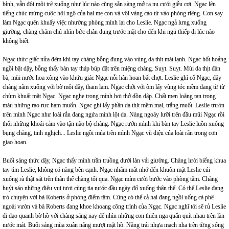
bỉnh, vẫn đôi môi trệ xuống như lúc nào cũng sẵn sàng mở ra nụ cưới giễu cợt. Ngạc lên
tiếng chúc mừng cuộc hội ngộ của hai mẹ con và vội vàng cáo từ vào phòng riêng. Cơn say
làm Ngạc quên khuấy việc nhường phòng mình lại cho Leslie. Ngạc ngả lưng xuống
giường, chàng chăm chú nhìn bức chân dung trước mặt cho đến khi ngủ thiếp đi lúc nào
không biết.
Ngạc thức giấc nửa đêm khi tay chàng bỗng đụng vào vùng da thịt mát lạnh. Ngạc hốt hoảng
ngồi bật dậy, bỗng thấy bàn tay tháp búp đặt trên miệng chàng. Suỵt. Suỵt. Mùi da thịt đàn
bà, mùi nước hoa xông vào khứu giác Ngạc nỗi hân hoan bất chợt. Leslie ghì cổ Ngạc, đẩy
chàng nằm xuống với bờ môi đầy, tham lam. Ngạc chới với ôm lấy vùng tóc mềm đang từ từ
chùm khuất mặt Ngạc. Ngạc nghe trong mình hơi thở dồn dập. Chất men loãng tan trong
máu những rạo rực ham muốn. Ngạc ghì lấy phần da thịt mềm mại, trắng muốt. Leslie trườn
trên mình Ngạc như loài rắn đang ngứa mình lột da. Nàng ngoáy lưỡi trên đầu mũi Ngạc rồi
thổi những khoái cảm vào tận não bộ chàng. Ngạc rướn mình khi bàn tay Leslie luồn xuống
bụng chàng, tinh nghịch... Leslie ngồi múa trên mình Ngạc vũ điệu của loài rắn trong cơn
giao hoan.
Buổi sáng thức dậy, Ngạc thấy mình trần truồng dưới làn vải giường. Chàng lười biếng khua
tay tìm Leslie, không có nàng bên cạnh. Ngạc nhắm mắt nhớ đến khuôn mặt Leslie cúi
xuống rà thật sát trên thân thể chàng tối qua. Ngạc mỉm cười bước vào phòng tắm. Chàng
huýt sáo những điệu vui tươi cùng tia nước đầu ngày đổ xuống thân thể. Có thể Leslie đang
trò chuyện với bà Roberts ở phòng điểm tâm. Cũng có thể cả hai đang ngồi uống cà phê
ngoài vườn và bà Roberts đang khoe khoang công trình của Ngạc. Ngạc nghĩ tới sẽ rủ Leslie
đi dạo quanh bờ hồ với chàng sáng nay để nhìn những con thiên nga quấn quít nhau trên làn
nước mát. Buổi sáng mùa xuân nắng mượt mặt hồ. Nắng trải nhựa mạch nha trên từng sống