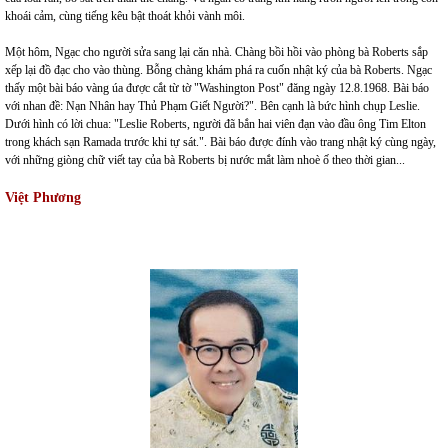
khoái cảm, cùng tiếng kêu bật thoát khỏi vành môi.
Một hôm, Ngạc cho người sửa sang lại căn nhà. Chàng bồi hồi vào phòng bà Roberts sắp
xếp lại đồ đạc cho vào thùng. Bỗng chàng khám phá ra cuốn nhật ký của bà Roberts. Ngạc
thấy một bài báo vàng úa được cắt từ tờ "Washington Post" đăng ngày 12.8.1968. Bài báo
với nhan đề: Nạn Nhân hay Thủ Phạm Giết Người?". Bên cạnh là bức hình chụp Leslie.
Dưới hình có lời chua: "Leslie Roberts, người đã bắn hai viên đạn vào đầu ông Tim Elton
trong khách sạn Ramada trước khi tự sát.". Bài báo được đính vào trang nhật ký cùng ngày,
với những giòng chữ viết tay của bà Roberts bị nước mắt làm nhoè ố theo thời gian...
Việt Phương