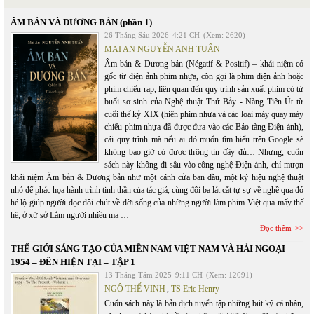
ÂM BẢN VÀ DƯƠNG BẢN (phần 1)
26 Tháng Sáu 2026
4:21 CH
(Xem: 2620)
MAI AN NGUYỄN ANH TUẤN
Âm bản & Dương bản (Négatif & Positif) – khái niệm có
gốc từ điện ảnh phim nhựa, còn gọi là phim điện ảnh hoặc
phim chiếu rạp, liên quan đến quy trình sản xuất phim có từ
buổi sơ sinh của Nghệ thuật Thứ Bảy - Nàng Tiên Út từ
cuối thế kỷ XIX (hiện phim nhựa và các loại máy quay máy
chiếu phim nhựa đã được đưa vào các Bảo tàng Điện ảnh),
cái quy trình mà nếu ai đó muốn tìm hiểu trên Google sẽ
không bao giờ có được thông tin đầy đủ… Nhưng, cuốn
sách này không đi sâu vào công nghệ Điện ảnh, chỉ mượn
khái niệm Âm bản & Dương bản như một cánh cửa ban đầu, một ký hiệu nghệ thuật
nhỏ để phác họa hành trình tinh thần của tác giả, cùng đôi ba lát cắt tự sự về nghề qua đó
hé lộ giúp người đọc đôi chút về đời sống của những người làm phim Việt qua mấy thế
hệ, ở xứ sở Lắm người nhiều ma …
Đọc thêm
THẾ GIỚI SÁNG TẠO CỦA MIỀN NAM VIỆT NAM VÀ HẢI NGOẠI
1954 – ĐẾN HIỆN TẠI – TẬP 1
13 Tháng Tám 2025
9:11 CH
(Xem: 12091)
NGÔ THẾ VINH
,
TS Eric Henry
Cuốn sách này là bản dịch tuyển tập những bút ký cá nhân,