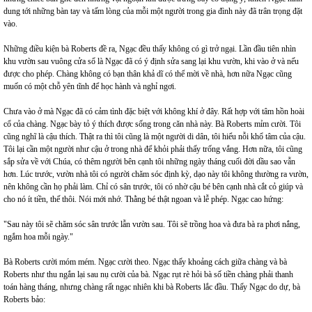
dung tới những bàn tay và tấm lòng của mỗi một người trong gia đình này đã trân trọng đặt
vào.
Những điều kiện bà Roberts đề ra, Ngạc đều thấy không có gì trở ngại. Lần đầu tiên nhìn
khu vườn sau vuông cửa sổ là Ngạc đã có ý định sửa sang lại khu vườn, khi vào ở và nếu
được cho phép. Chàng không có bạn thân khả dĩ có thể mời về nhà, hơn nữa Ngạc cũng
muốn có một chỗ yên tĩnh để học hành và nghỉ ngơi.
Chưa vào ở mà Ngạc đã có cảm tình đặc biệt với không khí ở đây. Rất hợp với tâm hồn hoài
cổ của chàng. Ngạc bày tỏ ý thích được sống trong căn nhà này. Bà Roberts mỉm cười. Tôi
cũng nghĩ là cậu thích. Thật ra thì tôi cũng là một người di dân, tôi hiểu nỗi khổ tâm của cậu.
Tôi lại cần một người như cậu ở trong nhà để khỏi phải thấy trống vắng. Hơn nữa, tôi cũng
sắp sửa về với Chúa, có thêm người bên cạnh tôi những ngày tháng cuối đời dầu sao vẫn
hơn. Lúc trước, vườn nhà tôi có người chăm sóc định kỳ, dạo này tôi không thường ra vườn,
nên không cần họ phải làm. Chỉ có sân trước, tôi có nhờ cậu bé bên cạnh nhà cắt cỏ giúp và
cho nó ít tiền, thế thôi. Nói mới nhớ. Thằng bé thật ngoan và lễ phép. Ngạc cao hứng:
"Sau này tôi sẽ chăm sóc sân trước lẫn vườn sau. Tôi sẽ trồng hoa và đưa bà ra phơi nắng,
ngắm hoa mỗi ngày."
Bà Roberts cười móm mém. Ngạc cười theo. Ngạc thấy khoảng cách giữa chàng và bà
Roberts như thu ngắn lại sau nụ cười của bà. Ngạc rụt rè hỏi bà số tiền chàng phải thanh
toán hàng tháng, nhưng chàng rất ngạc nhiên khi bà Roberts lắc đầu. Thấy Ngạc do dự, bà
Roberts bảo: