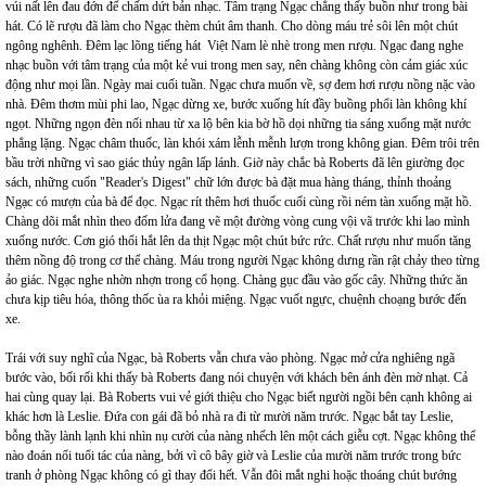
vúi nất lên đau đớn để chấm dứt bản nhạc. Tâm trạng Ngạc chẳng thấy buồn như trong bài
hát. Có lẽ rượu đã làm cho Ngạc thèm chút âm thanh. Cho dòng máu trẻ sôi lên một chút
ngông nghênh. Đêm lạc lõng tiếng hát Việt Nam lè nhè trong men rượu. Ngạc đang nghe
nhạc buồn với tâm trạng của một kẻ vui trong men say, nên chàng không còn cảm giác xúc
động như mọi lần. Ngày mai cuối tuần. Ngạc chưa muốn về, sợ đem hơi rượu nồng nặc vào
nhà. Đêm thơm mùi phi lao, Ngạc dừng xe, bước xuống hít đầy buồng phổi làn không khí
ngọt. Những ngọn đèn nối nhau từ xa lộ bên kia bờ hồ dọi những tia sáng xuống mặt nước
phẳng lặng. Ngạc châm thuốc, làn khói xám lễnh mễnh lượn trong không gian. Đêm trôi trên
bầu trời những vì sao giác thủy ngân lấp lánh. Giờ này chắc bà Roberts đã lên giường đọc
sách, những cuốn "Reader's Digest" chữ lớn được bà đặt mua hàng tháng, thỉnh thoảng
Ngạc có mượn của bà để đọc. Ngạc rít thêm hơi thuốc cuối cùng rồi ném tàn xuống mặt hồ.
Chàng dõi mắt nhìn theo đốm lửa đang vẽ một đường vòng cung vội vã trước khi lao mình
xuống nước. Cơn gió thổi hắt lên da thịt Ngạc một chút bức rức. Chất rượu như muốn tăng
thêm nồng độ trong cơ thể chàng. Máu trong người Ngạc không dưng rần rật chảy theo từng
ảo giác. Ngạc nghe nhờn nhợn trong cổ họng. Chàng gục đầu vào gốc cây. Những thức ăn
chưa kịp tiêu hóa, thông thốc ùa ra khỏi miệng. Ngạc vuốt ngực, chuệnh choạng bước đến
xe.
Trái với suy nghĩ của Ngạc, bà Roberts vẫn chưa vào phòng. Ngạc mở cửa nghiêng ngã
bước vào, bối rối khi thấy bà Roberts đang nói chuyện với khách bên ánh đèn mờ nhạt. Cả
hai cùng quay lại. Bà Roberts vui vẻ giới thiệu cho Ngạc biết người ngồi bên cạnh không ai
khác hơn là Leslie. Đứa con gái đã bỏ nhà ra đi từ mười năm trước. Ngạc bắt tay Leslie,
bỗng thầy lành lạnh khi nhìn nụ cười của nàng nhếch lên một cách giễu cợt. Ngạc không thể
nào đoán nổi tuổi tác của nàng, bởi vì cô bây giờ và Leslie của mười năm trước trong bức
tranh ở phòng Ngạc không có gì thay đổi hết. Vẫn đôi mắt nghi hoặc thoáng chút bướng