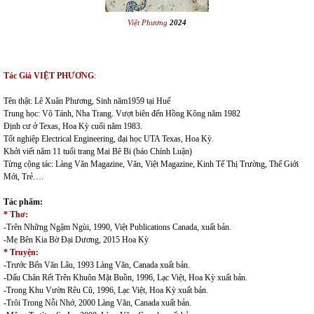
Việt Phương
2024
Tác Giả VIỆT PHƯƠNG
:
T
ên thật: Lê Xuân Phương, Sinh năm1959 tại Huế
Trung học: Võ Tánh, Nha Trang. Vượt biên đến Hồng Kông năm 1982
Định cư ở Texas, Hoa Kỳ cuối năm 1983.
Tốt nghiệp Electrical Engineering, đại học UTA Texas, Hoa Kỳ.
Khởi viết năm 11 tuổi trang Mai Bê Bi (báo Chính Luận)
Từng cộng tác: Làng Văn Magazine, Văn, Việt Magazine, Kinh Tế Thị Trường, Thế Giới
Mới, Trẻ….
Tác phẩm:
* Thơ:
-Trên Những Ngậm Ngùi, 1990, Việt Publications Canada, xuất bản.
-Mẹ Bên Kia Bờ Đại Dương, 2015 Hoa Kỳ
* Truyện:
-Trước Bến Văn Lâu, 1993 Làng Vǎn, Canada xuất bản.
-Dấu Chân Rết Trên Khuôn Mặt Buồn, 1996, Lạc Việt, Hoa Kỳ xuất bản.
-Trong Khu Vườn Rêu Cũ, 1996, Lạc Việt, Hoa Kỳ xuất bản.
-Trôi Trong Nỗi Nhớ, 2000 Làng Văn, Canada xuất bản.