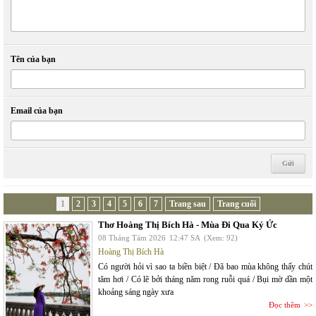
Tên của bạn
Email của bạn
1
2
3
4
5
6
7
Trang sau
Trang cuối
Thơ Hoàng Thị Bích Hà - Mùa Đi Qua Ký Ức
08 Tháng Tám 2026
12:47 SA
(Xem: 92)
Hoàng Thị Bích Hà
Có người hỏi vì sao ta biền biệt / Đã bao mùa không thấy chút
tăm hơi / Có lẽ bởi tháng năm rong ruỗi quá / Bụi mờ dần một
khoảng sáng ngày xưa
Đọc thêm