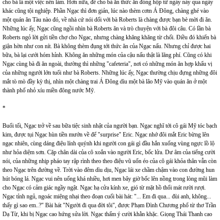
cho bà là một việc nên làm. Hơn nữa, để cho bà ăn thức ăn đóng hộp từ ngày này qua ngày
khác cũng tội nghiệp. Phần Ngạc thì đơn giản, lúc nào thèm cơm Á Đông, chàng ghé vào
một quán ăn Tàu nào đó, về nhà cứ nói dối với bà Roberts là chàng được bạn bè mời đi ăn.
Những lúc ấy, Ngạc cũng ngồi nhìn bà Roberts ăn và trò chuyện với bà đôi câu. Có lần bà
Roberts ngỏ lời gửi tiền chợ cho Ngạc, nhưng chàng khăng khăng từ chối. Điều đó khiến bà
giận hờn như con nít. Bà không thèm đụng tới thức ăn của Ngạc nấu. Nhưng chỉ được hai
bữa, bà lại cưới hóm hỉnh. Không ăn những món của cậu nấu thật là lãng phí. Cũng có khi
Ngạc cùng bà đi ăn ngoài, thường thì những "cafeteria", nơi có những món ăn hợp khẩu vị
của những ngưới lớn tuổi như bà Roberts. Những lúc ấy, Ngạc thường chịu đựng những đôi
mắt tò mò đầy kỳ thị, nhìn một chàng trai Á Đông dìu một bà lão Mỹ vào quán ăn ở một
thành phố nhỏ xíu miền đông nước Mỹ.
*
Buổi tối, Ngạc trở về sau bữa tiệc sinh nhật của người bạn. Ngạc nghĩ tới cô gái Mỹ tóc bạch
kim, được tụi Ngạc hùn tiền mướn về để "surprise" Eric. Ngạc nhớ đôi mắt Eric bừng lên
ngạc nhiên, cùng dáng điệu lính quýnh khi người con gái gì đầu hắn xuống vùng ngực lồ lộ
như hỏa diệm sơn. Cặp chân dài của cô xoắn vào người Eric, bốc lửa. Dư âm của tiếng cười
nói, của những nhịp pháo tay rập rình theo theo điệu vũ uốn éo của cô gái khỏa thân vẫn còn
theo Ngạc trên đường về. Trời vào đêm dìu dịu, Ngạc lái xe chầm chậm vào con đường hun
hút bóng lá. Ngạc vui nên uống khá nhiều, hơi men bây giờ bốc lên nồng trong lòng mũi làm
cho Ngạc có cảm giác ngầy ngật. Ngạc hạ cửa kính xe, gió từ mặt hồ thổi mát rười rượi.
Ngạc tỉnh ngủ, ngoác miệng nhại theo đoạn cuối bài hát: "... Em đi qua... đùi anh, không...
thấy gì sao em..?" Bài hát "Người đi qua đời tôi", được Phạm Đình Chương phổ từ thơ Trần
Dạ Từ, khi bị Ngạc cao hứng sửa lời. Ngạc thấm ý cười khằn khặc. Giọng Thái Thanh cao