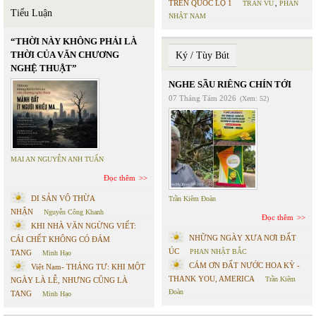
TRÊN QUỐC LỘ 1
TRẦN VŨ
,
PHAN
Tiểu Luận
NHẬT NAM
“THỜI NÀY KHÔNG PHẢI LÀ
THỜI CỦA VĂN CHƯƠNG
Ký / Tùy Bút
NGHỆ THUẬT”
NGHE SẦU RIÊNG CHÍN TỚI
07 Tháng Tám 2026
(Xem: 52)
MAI AN NGUYỄN ANH TUẤN
Đọc thêm
DI SẢN VÔ THỪA
Trần Kiêm Đoàn
NHẬN
Nguyễn Công Khanh
Đọc thêm
KHI NHÀ VĂN NGỪNG VIẾT:
NHỮNG NGÀY XƯA NƠI ĐẤT
CÁI CHẾT KHÔNG CÓ ĐÁM
ÚC
PHAN NHẬT BẮC
TANG
Minh Hạo
CÁM ƠN ĐẤT NƯỚC HOA KỲ -
Việt Nam- THÁNG TƯ: KHI MỘT
THANK YOU, AMERICA
Trần Kiêm
NGÀY LÀ LỄ, NHƯNG CŨNG LÀ
Đoàn
TANG
Minh Hạo