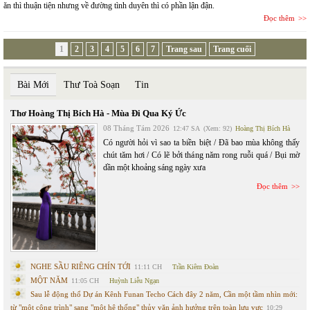
ăn thì thuận tiện nhưng về đường tình duyên thì có phần lận đận.
Đọc thêm
1
2
3
4
5
6
7
Trang sau
Trang cuối
Bài Mới
Thư Toà Soạn
Tin
Thơ Hoàng Thị Bích Hà - Mùa Đi Qua Ký Ức
08 Tháng Tám 2026
12:47 SA
(Xem: 92)
Hoàng Thị Bích Hà
Có người hỏi vì sao ta biền biệt / Đã bao mùa không thấy
chút tăm hơi / Có lẽ bởi tháng năm rong ruỗi quá / Bụi mờ
dần một khoảng sáng ngày xưa
Đọc thêm
NGHE SẦU RIÊNG CHÍN TỚI
11:11 CH
Trần Kiêm Đoàn
MỘT NĂM
11:05 CH
Huỳnh Liễu Ngạn
Sau lễ động thổ Dự án Kênh Funan Techo Cách đây 2 năm, Cần một tầm nhìn mới:
từ "một công trình" sang "một hệ thống" thủy văn ảnh hưởng trên toàn lưu vực
10:29