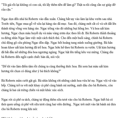
"Tôi già rồi lại không có con cái, tôi lấy thêm tiền để làm gì? Thật ra tôi cũng cần sự giúp đỡ
của cậu."
Ngạc dọn đến nhà bà Roberts vào đầu xuân. Chàng bắt tay vào làm lại khu vườn sau nhà.
Trước tiên, Ngạc mua gỗ về sửa lại hàng rào đã mục. Sau đó, chàng mới cắt cỏ và sới đất lên
thành từng vồng ven hàng rào. Ngạc trồng vào đó những bụi hồng leo. Và hoa uất kim
hương, Ngạc chọn màu huyết dụ và màu vàng ươm dọc theo lối đi. Bà Roberts thỉnh thoảng
ra đứng nhìn Ngạc làm việc một cách thích thú. Cho đến một buổi sáng, chính bà Roberts
chủ động gõ cửa phòng Ngạc dồn dập. Ngạc hốt hoảng tung mình xuống giường. Bà hân
hoan khoe uất kim hương đã trổ hoa. Ngạc hớn hở theo bà Roberts ra vườn. Uất kim hương
đã bắt đầu nở những đóa hoa ngượng ngùng. Ngạc bật lên tiếng kêu vui mừng. Chàng dìu
bà Roberts đến ngồi cạnh chiếc bàn đá, nói vội:
"Để tôi vào làm điểm tâm rồi chúng ta cùng thưởng thức hoa. Bà xem hai màu uất kim
hương tôi chọn có đúng như ý bà thích không?"
Bà Roberts mỉm cười gật gù. Bà nhìn không rời những cánh hoa vừa hé nụ. Ngạc vội vã vào
bếp. Chàng trở ra với một khay cà phê cùng bánh mì nướng, mứt dâu cho bà Roberts, còn
chàng là hai cái trứng chiên và một khúc xúc-xích.
Ngạc rót cà phê ra tách, chàng tự động thêm sữa tươi vào cho bà Roberts. Ngạc biết bà có
thói quen uống cà phê với sữa tươi cùng hai viên đường.. Ngạc trét mứt vào lát bánh mì đưa
cho bà Roberts trong khi nói: