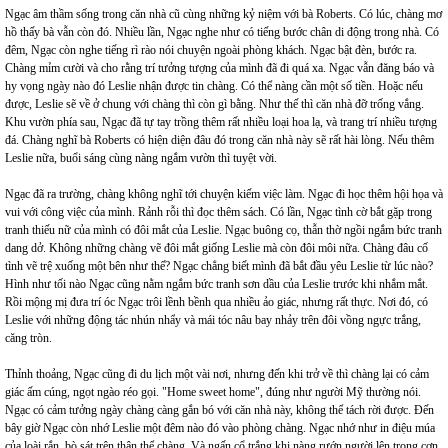
Ngạc âm thầm sống trong căn nhà cũ cùng những kỷ niệm với bà Roberts. Có lúc, chàng mơ
hồ thấy bà vẫn còn đó. Nhiều lần, Ngạc nghe như có tiếng bước chân di động trong nhà. Có
đêm, Ngạc còn nghe tiếng rì rào nói chuyện ngoài phòng khách. Ngạc bật đèn, bước ra.
Chàng mỉm cười và cho rằng trí tưởng tượng của mình đã đi quá xa. Ngạc vẫn đăng báo và
hy vọng ngày nào đó Leslie nhận được tin chàng. Có thể nàng cần một số tiền. Hoặc nếu
được, Leslie sẽ về ở chung với chàng thì còn gì bằng. Như thế thì căn nhà đỡ trống vắng.
Khu vườn phía sau, Ngạc đã tự tay trồng thêm rất nhiều loại hoa lạ, và trang trí nhiều tượng
đá. Chàng nghĩ bà Roberts có hiện diện đâu đó trong căn nhà này sẽ rất hài lòng. Nếu thêm
Leslie nữa, buổi sáng cùng nàng ngắm vườn thì tuyệt vời.
Ngạc đã ra trường, chàng không nghĩ tới chuyện kiếm việc làm. Ngạc đi học thêm hội họa và
vui với công việc của mình. Rảnh rỗi thì đọc thêm sách. Có lần, Ngạc tình cờ bắt gặp trong
tranh thiếu nữ của mình có đôi mắt của Leslie. Ngạc buông cọ, thẫn thờ ngồi ngắm bức tranh
dang dở. Không những chàng vẽ đôi mắt giống Leslie mà còn đôi môi nữa. Chàng đâu cố
tình vẽ trệ xuống một bên như thế? Ngạc chẳng biết mình đã bắt đầu yêu Leslie từ lúc nào?
Hình như tối nào Ngạc cũng nằm ngắm bức tranh sơn dầu của Leslie trước khi nhắm mắt.
Rồi mộng mị đưa trí óc Ngạc trôi lềnh bềnh qua nhiều ảo giác, nhưng rất thực. Nơi đó, có
Leslie với những động tác nhún nhẩy và mái tóc nâu bay nhảy trên đôi vồng ngực trắng,
căng tròn.
Thỉnh thoảng, Ngạc cũng đi du lịch một vài nơi, nhưng đến khi trở về thì chàng lại có cảm
giác ấm cúng, ngọt ngào réo gọi. "Home sweet home", đúng như người Mỹ thường nói.
Ngạc có cảm tưởng ngày chàng càng gắn bó với căn nhà này, không thể tách rời được. Đến
bây giờ Ngạc còn nhớ Leslie một đêm nào đó vào phòng chàng. Ngạc nhớ như in điệu múa
của loài rắn, bò sát trên thân thể chàng. Và ngấn cổ trắng khi nàng rướn người lên trong cơn