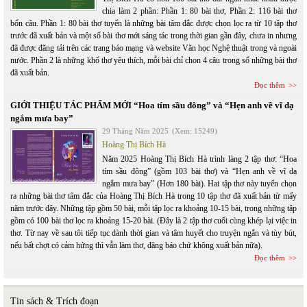
chia làm 2 phần: Phần 1: 80 bài thơ, Phần 2: 116 bài thơ
bốn câu. Phần 1: 80 bài thơ tuyển là những bài tâm đắc được chọn lọc ra từ 10 tập thơ
trước đã xuất bản và một số bài thơ mới sáng tác trong thời gian gần đây, chưa in nhưng
đã được đăng tải trên các trang báo mạng và website Văn học Nghệ thuật trong và ngoài
nước. Phần 2 là những khổ thơ yêu thích, mỗi bài chỉ chon 4 câu trong số những bài thơ
đã xuất bản.
Đọc thêm
GIỚI THIỆU TÁC PHẨM MỚI “Hoa tím sầu đông” và “Hẹn anh về vĩ dạ
ngắm mưa bay”
29 Tháng Năm 2025
(Xem: 15249)
Hoàng Thị Bích Hà
Năm 2025 Hoàng Thị Bích Hà trình làng 2 tập thơ: “Hoa
tím sầu đông” (gồm 103 bài thơ) và “Hẹn anh về vĩ dạ
ngắm mưa bay” (Hơn 180 bài). Hai tập thơ này tuyển chọn
ra những bài thơ tâm đắc của Hoàng Thị Bích Hà trong 10 tập thơ đã xuất bản từ mấy
năm trước đây. Những tập gồm 50 bài, mỗi tập lọc ra khoảng 10-15 bài, trong những tập
gồm có 100 bài thơ lọc ra khoảng 15-20 bài. (Đây là 2 tập thơ cuối cùng khép lại việc in
thơ. Từ nay về sau tôi tiếp tục dành thời gian và tâm huyết cho truyện ngắn và tùy bút,
nếu bất chợt có cảm hứng thì vẫn làm thơ, đăng báo chứ không xuất bản nữa).
Đọc thêm
Tin sách & Trích đoạn