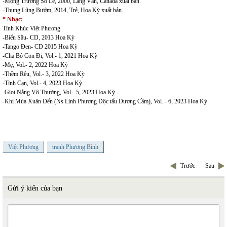
-Mộng Trường So Le, 2000, Làng Văn, Canada xuất bản.
-Thung Lũng Bướm, 2014, Trẻ, Hoa Kỳ xuất bản.
* Nhạc:
Tình Khúc Việt Phương
-Biển Sầu- CD, 2013 Hoa Kỳ
-Tango Đen- CD 2015 Hoa Kỳ
-Cha Bỏ Con Đi, Vol.- 1, 2021 Hoa Kỳ
-Mẹ, Vol.- 2, 2022 Hoa Kỳ
-Thềm Rêu, Vol.- 3, 2022 Hoa Kỳ
-Tình Cạn, Vol.- 4, 2023 Hoa Kỳ
-Giọt Nắng Vô Thường, Vol.- 5, 2023 Hoa Kỳ
-Khi Mùa Xuân Đến (Ns Linh Phương Độc tấu Dương Cầm), Vol. - 6, 2023 Hoa Kỳ.
Việt Phương
tranh Phương Bình
Trước
Sau
Gửi ý kiến của bạn