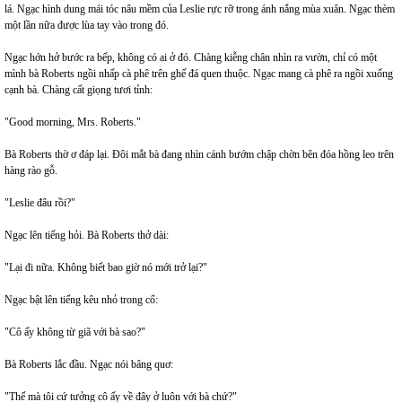
lá. Ngạc hình dung mái tóc nâu mềm của Leslie rực rỡ trong ánh nắng mùa xuân. Ngạc thèm
một lần nữa được lùa tay vào trong đó.
Ngạc hớn hở bước ra bếp, không có ai ở đó. Chàng kiễng chân nhìn ra vườn, chỉ có một
mình bà Roberts ngồi nhấp cà phê trên ghế đá quen thuộc. Ngạc mang cà phê ra ngồi xuống
cạnh bà. Chàng cất giọng tươi tỉnh:
"Good morning, Mrs. Roberts."
Bà Roberts thờ ơ đáp lại. Đôi mắt bà đang nhìn cánh bướm chập chờn bên đóa hồng leo trên
hàng rào gỗ.
"Leslie đâu rồi?"
Ngạc lên tiếng hỏi. Bà Roberts thở dài:
"Lại đi nữa. Không biết bao giờ nó mới trở lại?"
Ngạc bật lên tiếng kêu nhỏ trong cổ:
"Cô ấy không từ giã với bà sao?"
Bà Roberts lắc đầu. Ngạc nói bâng quơ:
"Thế mà tôi cứ tưởng cô ấy về đây ở luôn với bà chứ?"