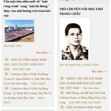
Cần một tầm nhìn mới: từ "một
công trình" sang "một hệ thống"
TRÒ CHUYỆN VỚI NHÀ THƠ
thủy văn ảnh hưởng trên toàn lưu
TRANG CHÂU
vực
NGÔ THẾ VINH
Đọc thêm
GIÁO SƯ TRẦN NGỌC NINH
1923 -2025 VÀ ƯỚC VỌNG DUY
Trần Thị Nguyệt Mai
,
TRANG CHÂU
TÂN
NGÔ THẾ VINH
Đọc thêm
Cristoforo Borri Và Ký Sự Đàng
PHỎNG VẤN TRÍ TUỆ NHÂN
Trong Iii. Quan Khám Lý Trần Đức Hòa
TẠO VỀ HÒA HỢP HÒA GIẢI DÂN
Và Cơ Sở Nước Mặn
THỤY KHUÊ
TỘC VIỆT NAM
Trần Kiêm Đoàn
Cristoforo Borri Và Ký Sự Đàng
RFA Phỏng vấn BS Ngô Thế Vinh
Trong - II. Minh Đức Vương Thái Phi Và
về Kênh Funan và Đồng Bằng Sông Cửu
Cơ Sở Đạo Chúa Đầu Tiên
THỤY
Long
KHUÊ
NGÔ THẾ VINH
,
MAI TRẦN
GẶP LẠI PHAN NHẬT NAM