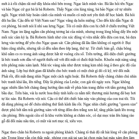
mới à à rồi chậm rãi mở dây khóa nhỏ bên trong. Ngạc lách mình vào. Bà lão hỏi tên Ngạc
và bảo Ngạc cứ gọi bà là bà Roberts. Thấy Ngạc còn lúng túng, bà bảo Ngạc cứ tự nhiên
ngồi. Ngạc trình bày hoàn cảnh của mình và muốn có một nơi yên tĩnh để học hành. Bà hỏi
đôi ba lần. Cậu đến từ Việt Nam sao? Ngạc vâng dạ luôn miệng. Cho đến khi dẫn Ngạc đi
coi phòng, bà mới nói lí nhí sau lưng Ngạc. Tôi có một đứa con bị chết ở chiến trường Việt
Nam. Ngạc im lặng ngắm căn phòng tương lai của mình, nhưng trong lòng bỗng dấy lên một
mối xúc cảm kỳ lạ. Bà Roberts hình như còn xúc động vì vừa nhắc đến đứa con trai, bà dựa
lưng vào tường để yên cho Ngạc quan sát. Căn phòng đã lâu lắm không có người ở. Bụi
bặm cũng nhiều, nhưng tất cả đều nằm theo lớp lang, thứ tự. Từ chiếc bàn gỗ, chậu bông
khô nằm co ro trong ánh sáng được hắt từ vuông cửa sổ. Trên tường, đối diện chiếc giường
là bức tranh sơn dầu vẽ người thiếu nữ với đôi mắt có đuôi thật buồn. Khuôn mặt nàng sáng
trên phông màu xám lạnh. Mái tóc vàng nâu như được tráng kim nhũ óng ả theo góc độ của
ánh sáng. Lớp bụi thời gian đã khiến cho bức tranh có một chút gì đó cũ kỹ, trừ đôi mắt.
Phải rồi, đôi mắt đang nhìn Ngạc một cách nghi hoặc. Bà Roberts thấy chàng chăm chú nhìn
bức tranh khá lâu, lên tiếng. Đây là phòng của Leslie, con gái tôi ngày xưa. Ngạc không
ngạc nhiên lắm bởi chàng đang hướng tầm mắt về phía bàn trang điểm với tấm gương hình
bầu dục. Trên bàn, vài lọ nước hoa thủy tinh kiểu cọ nằm tiếc thương mùi hương đã bay hơi
tự lúc nào. Bà Roberts vội nói. Cậu có thể dời chiếc bàn này vào phòng của con trai tôi. Tôi
đã dùng phòng nó để chứa những thứ lỉnh kỉnh lâu rồi. Ngạc nhìn chiếc giường "queen size"
được phủ bởi tấm trải giường xám với từng đốm đen trắng xen kẽ, tăng phần lạnh lẽo trong
căn phòng. Bên ngoài cửa sổ là khu vườn không ai chăm sóc, cỏ dại mọc tràn lên hàng rào
gỗ đã đổi màu nâu tím, có một vài nơi mục rã, xiêu vẹo.
Ngạc theo chân bà Roberts ra ngoài phòng khách. Chàng tỏ thái độ rất hài lòng về căn phòng
này.Trong lòng vẫn còn thắc mắc, phòng con gái tại sao lại chọn màu hai màu xám đen làm