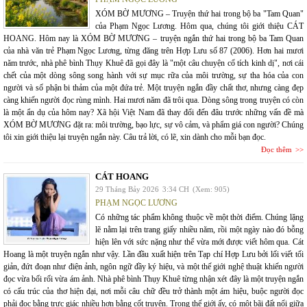
XÓM BỜ MƯƠNG – Truyện thứ hai trong bộ ba "Tam Quan"
của Phạm Ngọc Lương. Hôm qua, chúng tôi giới thiệu CÁT
HOANG. Hôm nay là XÓM BỜ MƯƠNG – truyện ngắn thứ hai trong bộ ba Tam Quan
của nhà văn trẻ Phạm Ngọc Lương, từng đăng trên Hợp Lưu số 87 (2006). Hơn hai mươi
năm trước, nhà phê bình Thụy Khuê đã gọi đây là "một câu chuyện cổ tích kinh dị", nơi cái
chết của một dòng sông song hành với sự mục rữa của môi trường, sự tha hóa của con
người và số phận bi thảm của một đứa trẻ. Một truyện ngắn đầy chất thơ, nhưng càng đẹp
càng khiến người đọc rùng mình. Hai mươi năm đã trôi qua. Dòng sông trong truyện có còn
là một ẩn dụ của hôm nay? Xã hội Việt Nam đã thay đổi đến đâu trước những vấn đề mà
XÓM BỜ MƯƠNG đặt ra: môi trường, bạo lực, sự vô cảm, và phẩm giá con người? Chúng
tôi xin giới thiệu lại truyện ngắn này. Câu trả lời, có lẽ, xin dành cho mỗi bạn đọc.
Đọc thêm
CÁT HOANG
29 Tháng Bảy 2026
3:34 CH
(Xem: 905)
PHẠM NGỌC LƯƠNG
Có những tác phẩm không thuộc về một thời điểm. Chúng lặng
lẽ nằm lại trên trang giấy nhiều năm, rồi một ngày nào đó bỗng
hiện lên với sức nặng như thể vừa mới được viết hôm qua. Cát
Hoang là một truyện ngắn như vậy. Lần đầu xuất hiện trên Tạp chí Hợp Lưu bởi lối viết tối
giản, đứt đoạn như điện ảnh, ngôn ngữ đầy ký hiệu, và một thế giới nghệ thuật khiến người
đọc vừa bối rối vừa ám ảnh. Nhà phê bình Thụy Khuê từng nhận xét đây là một truyện ngắn
có cấu trúc của thơ hiện đại, nơi mỗi câu chữ đều trở thành một ám hiệu, buộc người đọc
phải đọc bằng trực giác nhiều hơn bằng cốt truyện. Trong thế giới ấy, có một bãi đất nổi giữa