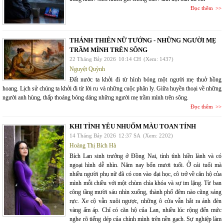
Đọc thêm
THÁNH THIÊN NỮ TƯỚNG - NHỮNG NGƯỜI MẸ
TRẦM MÌNH TRÊN SÔNG
22 Tháng Bảy 2026
10:14 CH
(Xem: 1437)
Nguyệt Quỳnh
Đất nước ta khởi đi từ hình bóng một người mẹ thuở hồng
hoang. Lịch sử chúng ta khởi đi từ lời ru và những cuộc phân ly. Giữa huyền thoại về những
người anh hùng, thấp thoáng bóng dáng những người mẹ trầm mình trên sông.
Đọc thêm
KHI TÌNH YÊU NHUỐM MÀU TOAN TÍNH
14 Tháng Bảy 2026
12:37 SA
(Xem: 2202)
Hoàng Thị Bích Hà
Bích Lan sinh trưởng ở Đồng Nai, tính tình hiền lành và có
ngoại hình dễ nhìn. Năm nay bốn mươi tuổi. Ở cái tuổi mà
nhiều người phụ nữ đã có con vào đại học, cô trở về căn hộ của
mình mỗi chiều với một chùm chìa khóa và sự im lặng. Từ ban
công tầng mười sáu nhìn xuống, thành phố đêm nào cũng sáng
rực. Xe cộ vẫn xuôi ngược, những ô cửa vẫn hắt ra ánh đèn
vàng ấm áp. Chỉ có căn hộ của Lan, nhiều lúc rộng đến mức
nghe rõ tiếng dép của chính mình trên nền gạch. Sự nghiệp làm