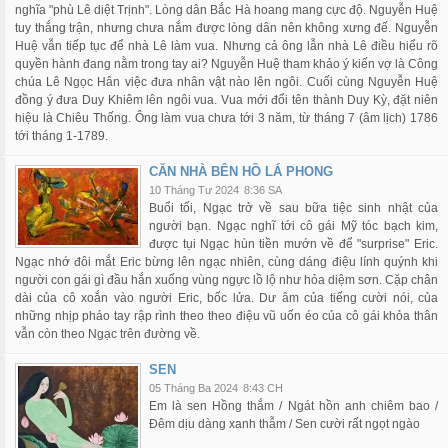
nghĩa "phù Lê diệt Trịnh". Lòng dân Bắc Hà hoang mang cực độ. Nguyễn Huệ
tuy thắng trận, nhưng chưa nắm được lòng dân nên không xưng đế. Nguyễn
Huệ vẫn tiếp tục để nhà Lê làm vua. Nhưng cả ông lẫn nhà Lê điều hiểu rõ
quyền hành đang nằm trong tay ai? Nguyễn Huệ tham khảo ý kiến vợ là Công
chúa Lê Ngọc Hân việc đưa nhân vật nào lên ngôi. Cuối cùng Nguyễn Huệ
đồng ý đưa Duy Khiêm lên ngôi vua. Vua mới đổi tên thành Duy Kỳ, đặt niên
hiệu là Chiêu Thống. Ông làm vua chưa tới 3 năm, từ tháng 7 (âm lịch) 1786
tới tháng 1-1789.
CĂN NHÀ BÊN HỒ LÁ PHONG
10 Tháng Tư 2024
8:36 SA
Buổi tối, Ngạc trở về sau bữa tiệc sinh nhật của
người bạn. Ngạc nghĩ tới cô gái Mỹ tóc bạch kim,
được tụi Ngạc hùn tiền mướn về để "surprise" Eric.
Ngạc nhớ đôi mắt Eric bừng lên ngạc nhiên, cùng dáng điệu lính quýnh khi
người con gái gì đầu hắn xuống vùng ngực lồ lộ như hỏa diệm sơn. Cặp chân
dài của cô xoắn vào người Eric, bốc lửa. Dư âm của tiếng cười nói, của
những nhịp pháo tay rập rình theo theo điệu vũ uốn éo của cô gái khỏa thân
vẫn còn theo Ngạc trên đường về.
SEN
05 Tháng Ba 2024
8:43 CH
Em là sen Hồng thắm / Ngát hồn anh chiêm bao /
Đêm dịu dàng xanh thẫm / Sen cười rất ngọt ngào