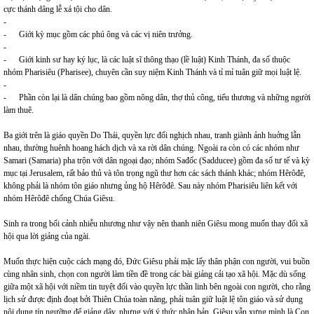
cực thánh dâng lễ xá tội cho dân.
-
- Giới kỳ mục gồm các phú ông và các vị niên trưởng.
-
- Giới kinh sư hay ký lục, là các luật sĩ thông thạo (lề luật) Kinh Thánh, đa số thuộc
nhóm Pharisiêu (Pharisee), chuyên cần suy niệm Kinh Thánh và tỉ mỉ tuân giữ mọi luật lệ.
-
- Phần còn lại là dân chúng bao gồm nông dân, thợ thủ công, tiểu thương và những người
làm thuê.
Ba giới trên là giáo quyền Do Thái, quyền lực đối nghịch nhau, tranh giành ảnh huởng lẫn
nhau, thường huênh hoang hách dịch và xa rời dân chúng. Ngoài ra còn có các nhóm như
Samari (Samaria) pha trộn với dân ngoại đạo; nhóm Sađốc (Sadducee) gồm đa số tư tế và kỳ
mục tại Jerusalem, rất bảo thủ và tôn trọng ngũ thư hơn các sách thánh khác; nhóm Hêrôđê,
không phải là nhóm tôn giáo nhưng ủng hộ Hêrôđê. Sau này nhóm Pharisiêu liên kết với
nhóm Hêrôđê chống Chúa Giêsu.
Sinh ra trong bối cảnh nhiễu nhương như vậy nên thanh niên Giêsu mong muốn thay đổi xã
hội qua lời giảng của ngài.
Muốn thực hiện cuộc cách mạng đó, Đức Giêsu phải mặc lấy thân phận con người, vui buồn
cùng nhân sinh, chọn con người làm tiền đề trong các bài giảng cải tạo xã hội. Mặc dù sống
giữa một xã hội với niềm tin tuyệt đối vào quyền lực thần linh bên ngoài con người, cho rằng
lịch sử được định đoạt bởi Thiên Chúa toàn năng, phải tuân giữ luật lệ tôn giáo và sử dụng
nội dung tín ngưỡng để giảng dậy, nhưng với ý thức nhân bản, Giêsu vẫn xưng mình là Con