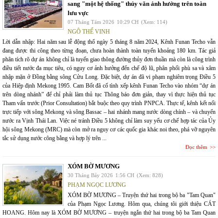
sang "một hệ thống" thủy văn ảnh hưởng trên toàn
lưu vực
07 Tháng Tám 2026
10:29 CH
(Xem: 114)
NGÔ THẾ VINH
Lời dẫn nhập: Hai năm sau lễ động thổ ngày 5 tháng 8 năm 2024, Kênh Funan Techo vẫn
đang được thi công theo từng đoạn, chưa hoàn thành toàn tuyến khoảng 180 km. Tác giả
phân tích rõ dự án không chỉ là tuyến giao thông đường thủy đơn thuần mà còn là công trình
điều tiết nước đa mục tiêu, có nguy cơ ảnh hưởng đến chế độ lũ, phân phối phù sa và xâm
nhập mặn ở Đồng bằng sông Cửu Long. Đặc biệt, dự án đã vi phạm nghiêm trọng Điều 5
của Hiệp định Mekong 1995. Cam Bốt đã cố tình xếp kênh Funan Techo vào nhóm “dự án
trên dòng nhánh” để chỉ phải làm thủ tục Thông báo đơn giản, thay vì thực hiện thủ tục
Tham vấn trước (Prior Consultation) bắt buộc theo quy trình PNPCA. Thực tế, kênh kết nối
trực tiếp với sông Mekong và sông Bassac – hai nhánh mang nước dòng chính – và chuyển
nước ra Vịnh Thái Lan. Việc né tránh Điều 5 không chỉ làm suy yếu cơ chế hợp tác của Ủy
hội sông Mekong (MRC) mà còn mở ra nguy cơ các quốc gia khác noi theo, phá vỡ nguyên
tắc sử dụng nước công bằng và hợp lý trên ...
Đọc thêm
XÓM BỜ MƯƠNG
30 Tháng Bảy 2026
1:56 CH
(Xem: 828)
PHẠM NGỌC LƯƠNG
XÓM BỜ MƯƠNG – Truyện thứ hai trong bộ ba "Tam Quan"
của Phạm Ngọc Lương. Hôm qua, chúng tôi giới thiệu CÁT
HOANG. Hôm nay là XÓM BỜ MƯƠNG – truyện ngắn thứ hai trong bộ ba Tam Quan