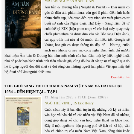
MAI AN NGUYỄN ANH TUẤN
Âm bản & Dương bản (Négatif & Positif) – khái niệm có
gốc từ điện ảnh phim nhựa, còn gọi là phim điện ảnh hoặc
phim chiếu rạp, liên quan đến quy trình sản xuất phim có từ
buổi sơ sinh của Nghệ thuật Thứ Bảy - Nàng Tiên Út từ
cuối thế kỷ XIX (hiện phim nhựa và các loại máy quay máy
chiếu phim nhựa đã được đưa vào các Bảo tàng Điện ảnh),
cái quy trình mà nếu ai đó muốn tìm hiểu trên Google sẽ
không bao giờ có được thông tin đầy đủ… Nhưng, cuốn
sách này không đi sâu vào công nghệ Điện ảnh, chỉ mượn
khái niệm Âm bản & Dương bản như một cánh cửa ban đầu, một ký hiệu nghệ thuật
nhỏ để phác họa hành trình tinh thần của tác giả, cùng đôi ba lát cắt tự sự về nghề qua đó
hé lộ giúp người đọc đôi chút về đời sống của những người làm phim Việt qua mấy thế
hệ, ở xứ sở Lắm người nhiều ma …
Đọc thêm
THẾ GIỚI SÁNG TẠO CỦA MIỀN NAM VIỆT NAM VÀ HẢI NGOẠI
1954 – ĐẾN HIỆN TẠI – TẬP 1
13 Tháng Tám 2025
9:11 CH
(Xem: 12079)
NGÔ THẾ VINH
,
TS Eric Henry
Cuốn sách này là bản dịch tuyển tập những bút ký cá nhân,
văn học và báo chí về các nhân vật Việt Nam đã có những
đóng góp đáng kể cho văn học, nghệ thuật và khoa học.
Đây là một nguồn tư liệu phong phú về lịch sử xã hội, văn
hóa và chính trị của miền Nam Việt Nam, đồng thời khắc