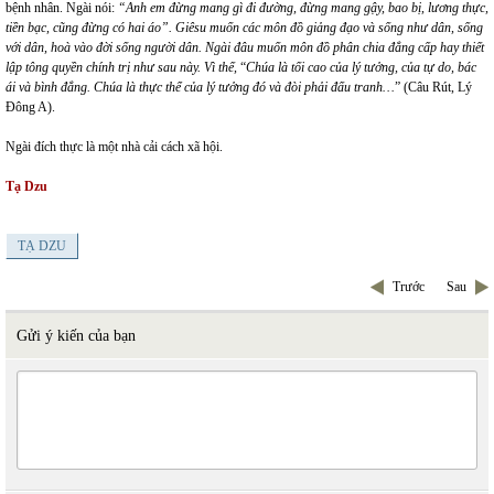
bệnh nhân. Ngài nói:
“Anh em đừng mang gì đi đường, đừng mang gậy, bao bị, lương thực,
tiền bạc, cũng đừng có hai áo”. Giêsu muốn các môn đồ giảng đạo và sống như dân, sống
với dân, hoà vào đời sống người dân. Ngài đâu muốn môn đồ phân chia đẳng cấp hay thiết
lập tông quyền chính trị như sau này. Vì thế,
“
Chúa là tối cao của lý tưởng, của tự do, bác
ái và bình đẳng.
Chúa là thực thể của lý tưởng đó và đòi phải đấu tranh…
” (Câu Rút, Lý
Đông A).
Ngài đích thực là một nhà cải cách xã hội.
Tạ Dzu
TẠ DZU
Trước
Sau
Gửi ý kiến của bạn