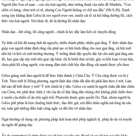
Người (the Son of man – con của loài người), như tường thuật của môn đồ Matthêu, “Con
chồn có hang, chim trời có tổ, nhưng Con Người không có chỗ tựa đầu” (Mt 8:20). Danh
xưng này khẳng định Giêsu là
con người trọn vẹn
, muốn cải tổ xã hội bằng đường lối, cách
thức của loài người. Nói khác đi, đó là đường lối nhân đạo.
Nhân đạo - đời sống, lối sống người - chính là lực đẩy làm lịch sử chuyển động.
Tự thân xã hội đã mang tính đa nguyên, nhiều thành phần, nhiều giai tầng. Ý thức nhân đạo
giúp con người nhận định rằng cần phải tạo cơ hội bình đẳng cho mọi giai tầng, xã hội mới
tiến bộ và lịch sử mới hướng thượng. Ý tưởng dành đặc quyền đặc lợi cho một giai tầng nào
đó, hay giai cấp này triệt tiêu giai cấp khác chỉ là bệnh thái xã hội, gây ra hỗn loạn và tụt hậu,
chưa phải lối sống người, còn mang đậm tính chất bầy đàn động vật mạnh được yếu thua.
Giêsu giáng sinh làm người là để thực hiện thánh ý Chúa Cha. Ý Cha cũng được coi là ý
Trời. Theo triết lý Đông phương, người lãnh đạo chăn dắt dân thì phải làm theo ý trời. Làm
thế nào để biết được ý trời? Ý trời chính là ý dân. Giêsu coi mình là người chăn dắt đàn chiên
của Chúa, tức phải thực hiện ý chí của đa số đáy tầng dân chúng chứ không phải chiều theo
ý muốn của thiểu số ăn trên ngồi trốc Pharisiêu thuộc giáo quyền Do Thái, nhóm người bị
Giêsu phê phán là bọn chuộng hình thức, đạo đức giả, nói điều nhân nghĩa mà lòng dạ xảo
trá, tuân giữ những điều luật cứng ngắc và đôi khi vô nhân đạo.
Ngài thường sử dụng các phương pháp linh hoạt như phép nghịch lý, phép ẩn dụ và truyện
dụ ngôn để giảng dạy.
Ẩn dụ (metaphor) là phép dùng sự vật hay sự việc này để mô tả sự vật hay sự việc khác.