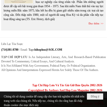
họa sự nghiệp của từng nhân vật. Phần lớn những người
được đề cập nổi bật trong giai đoạn 1954 – 1975. Sau khi miền Nam thất thủ vào tay lực
lượng miền Bắc năm 1975, hầu hết họ đều bị giam giữ nhiều năm trong các trại cải tạo
cộng sản. Đến thập niên 1980, một số người đã sang Hoa Kỳ và đa phần vẫn tiếp tục
hoạt động sáng tạo.(TS. Eric Henry, dịch giả)
Đọc thêm
Liên Lạc Tòa Soạn:
(714)381-8780
/ Email:
Tapc
Hihopluu@AOL.COM
TẠP CHÍ HỢP LƯU
Is An Independent Literary, Arts, And Research-Based Publication
Devoted To Commentary, Critical Essays, And Cultural Analysis.
It Is Not Affiliated With Any Government, Political Party, Or Political Organization.
All Opinions And Interpretations Expressed Herein Are Solely Those Of The Authors.
Tạp Chí Hợp Lưu Và Tác Giả Giữ Bản Quyền 2002-2026
Copyrighted By Authors And Hop Luu Magazine 2002-2026
Chúng tôi sử dụng cookie để cung cấp cho bạn trải nghiệm tốt nhất trên
Đồng ý
trang web của chúng tôi. Nếu tiếp tục, chúng tôi cho rằng bạn đã chấp
Copyright © 2026
hopluu.net
All rights reserved
thuận cookie cho mục đích này.