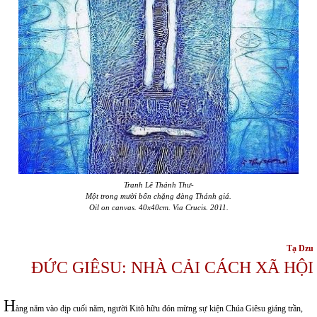
Tranh Lê Thánh Thư-
Một trong mười bốn chặng đàng Thánh giá.
Oil on canvas. 40x40cm. Via Crucis. 2011.
Tạ Dzu
ĐỨC GIÊSU: NHÀ CẢI CÁCH XÃ HỘI
H
àng năm vào dịp cuối năm, người Kitô hữu đón mừng sự kiện Chúa Giêsu giáng trần,