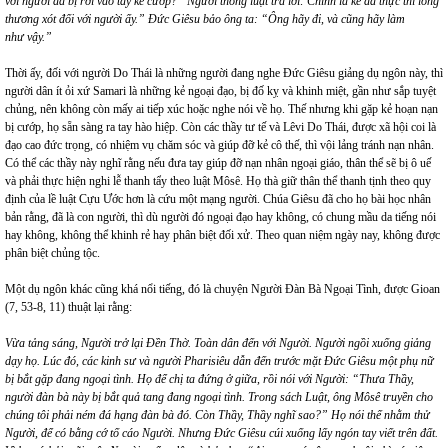
với người đã bị rơi vào tay kẻ cướp? “Người thông luật trả lời: Chính là kẻ đã thực thi lòng
thương xót đối với người ấy.” Đức Giêsu bảo ông ta: “Ông hãy đi, và cũng hãy làm
như vậy.”
Thời ấy, đối với người Do Thái là những người đang nghe Đức Giêsu giảng dụ ngôn này, thì
người dân ít ỏi xứ Samari là những kẻ ngoại đạo, bị đố kỵ và khinh miệt, gần như sắp tuyệt
chủng, nên không còn mấy ai tiếp xúc hoặc nghe nói về họ. Thế nhưng khi gặp kẻ hoạn nạn
bị cướp, họ sẵn sàng ra tay hào hiệp. Còn các thầy tư tế và Lêvi Do Thái, được xã hội coi là
đạo cao đức trọng, có nhiệm vụ chăm sóc và giúp đỡ kẻ cô thế, thì vội lảng tránh nạn nhân.
Có thể các thầy này nghĩ rằng nếu đưa tay giúp đỡ nạn nhân ngoại giáo, thân thể sẽ bị ô uế
và phải thực hiện nghi lễ thanh tẩy theo luật Môsê. Họ thà giữ thân thể thanh tịnh theo quy
định của lề luật Cựu Ước hơn là cứu một mạng người. Chúa Giêsu đã cho họ bài học nhân
bản rằng, đã là con người, thì dù người đó ngoại đạo hay không, có chung mầu da tiếng nói
hay không, không thể khinh rẻ hay phân biệt đối xử. Theo quan niệm ngày nay, không được
phân biệt chủng tộc.
Một dụ ngôn khác cũng khá nổi tiếng, đó là chuyện Người Đàn Bà Ngoại Tình, được Gioan
(7, 53-8, 11) thuật lại rằng:
Vừa tảng sáng, Người trở lại Đền Thờ. Toàn dân đến với Người. Người ngồi xuống giảng
dạy họ. Lúc đó, các kinh sư và người Pharisiêu dẫn đến trước mặt Đức Giêsu một phụ nữ
bị bắt gặp đang ngoại tình. Họ để chị ta đứng ở giữa, rồi nói với Người: “Thưa Thầy,
người đàn bà này bị bắt quả tang đang ngoại tình. Trong sách Luật, ông Môsê truyền cho
chúng tôi phải ném đá hạng đàn bà đó. Còn Thầy, Thầy nghĩ sao?” Họ nói thế nhằm thử
Người, để có bằng cớ tố cáo Người. Nhưng Đức Giêsu cúi xuống lấy ngón tay viết trên đất.