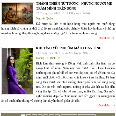
THÁNH THIÊN NỮ TƯỚNG - NHỮNG NGƯỜI MẸ
TRẦM MÌNH TRÊN SÔNG
22 Tháng Bảy 2026
10:14 CH
(Xem: 1424)
Nguyệt Quỳnh
Đất nước ta khởi đi từ hình bóng một người mẹ thuở hồng
hoang. Lịch sử chúng ta khởi đi từ lời ru và những cuộc phân ly. Giữa huyền thoại về những
người anh hùng, thấp thoáng bóng dáng những người mẹ trầm mình trên sông.
Đọc thêm
KHI TÌNH YÊU NHUỐM MÀU TOAN TÍNH
14 Tháng Bảy 2026
12:37 SA
(Xem: 2192)
Hoàng Thị Bích Hà
Bích Lan sinh trưởng ở Đồng Nai, tính tình hiền lành và có
ngoại hình dễ nhìn. Năm nay bốn mươi tuổi. Ở cái tuổi mà
nhiều người phụ nữ đã có con vào đại học, cô trở về căn hộ của
mình mỗi chiều với một chùm chìa khóa và sự im lặng. Từ ban
công tầng mười sáu nhìn xuống, thành phố đêm nào cũng sáng
rực. Xe cộ vẫn xuôi ngược, những ô cửa vẫn hắt ra ánh đèn
vàng ấm áp. Chỉ có căn hộ của Lan, nhiều lúc rộng đến mức
nghe rõ tiếng dép của chính mình trên nền gạch. Sự nghiệp làm
ăn thì thuận tiện nhưng về đường tình duyên thì có phần lận đận.
Đọc thêm