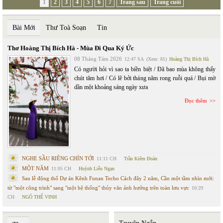
1
2
3
4
5
6
7
Trang sau
Trang cuối
Bài Mới
Thư Toà Soạn
Tin
Thơ Hoàng Thị Bích Hà - Mùa Đi Qua Ký Ức
08 Tháng Tám 2026
12:47 SA
(Xem: 81)
Hoàng Thị Bích Hà
Có người hỏi vì sao ta biền biệt / Đã bao mùa không thấy
chút tăm hơi / Có lẽ bởi tháng năm rong ruỗi quá / Bụi mờ
dần một khoảng sáng ngày xưa
Đọc thêm
NGHE SẦU RIÊNG CHÍN TỚI
11:11 CH
Trần Kiêm Đoàn
MỘT NĂM
11:05 CH
Huỳnh Liễu Ngạn
Sau lễ động thổ Dự án Kênh Funan Techo Cách đây 2 năm, Cần một tầm nhìn mới:
từ "một công trình" sang "một hệ thống" thủy văn ảnh hưởng trên toàn lưu vực
10:29
CH
NGÔ THẾ VINH