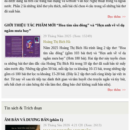
đã được đăng tải trên các trang báo mạng và website Văn học Nghệ thuật trong và ngoài
nước. Phần 2 là những khổ thơ yêu thích, mỗi bài chỉ chon 4 câu trong số những bài thơ
đã xuất bản.
Đọc thêm
GIỚI THIỆU TÁC PHẨM MỚI “Hoa tím sầu đông” và “Hẹn anh về vĩ dạ
ngắm mưa bay”
29 Tháng Năm 2025
(Xem: 15249)
Hoàng Thị Bích Hà
Năm 2025 Hoàng Thị Bích Hà trình làng 2 tập thơ: “Hoa
tím sầu đông” (gồm 103 bài thơ) và “Hẹn anh về vĩ dạ
ngắm mưa bay” (Hơn 180 bài). Hai tập thơ này tuyển chọn
ra những bài thơ tâm đắc của Hoàng Thị Bích Hà trong 10 tập thơ đã xuất bản từ mấy
năm trước đây. Những tập gồm 50 bài, mỗi tập lọc ra khoảng 10-15 bài, trong những tập
gồm có 100 bài thơ lọc ra khoảng 15-20 bài. (Đây là 2 tập thơ cuối cùng khép lại việc in
thơ. Từ nay về sau tôi tiếp tục dành thời gian và tâm huyết cho truyện ngắn và tùy bút,
nếu bất chợt có cảm hứng thì vẫn làm thơ, đăng báo chứ không xuất bản nữa).
Đọc thêm
Tin sách & Trích đoạn
ÂM BẢN VÀ DƯƠNG BẢN (phần 1)
26 Tháng Sáu 2026
4:21 CH
(Xem: 2613)