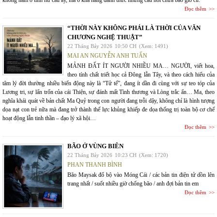
không nằm ở tính hư cấu ấy, mà ở khả năng đánh thức những câu hỏi chưa bao giờ cũ:
Đọc thêm
“THỜI NÀY KHÔNG PHẢI LÀ THỜI CỦA VĂN
CHƯƠNG NGHỆ THUẬT”
22 Tháng Bảy 2026
10:50 CH
(Xem: 1491)
MAI AN NGUYỄN ANH TUẤN
MẢNH ĐẤT ÍT NGƯỜI NHIỀU MA… NGƯỜI, viết hoa,
theo tính chất triết học cả Đông lẫn Tây, và theo cách hiểu của
tâm lý đời thường nhiều biến động này là “Tử tế”, đang ít dần đi cùng với sự teo tóp của
Lương tri, sự lẩn trốn của cái Thiện, sự đánh mất Tình thương và Lòng trắc ẩn… Ma, theo
nghĩa khái quát về bản chất Ma Quỷ trong con người đang trỗi dậy, không chỉ là hình tượng
dọa nạt con trẻ nữa mà đang trở thành thế lực khủng khiếp đe dọa thống trị toàn bộ cơ chế
hoạt động lẫn tinh thần – đạo lý xã hội…
Đọc thêm
BÃO Ở VÙNG BIÊN
22 Tháng Bảy 2026
10:23 CH
(Xem: 1720)
PHAN THANH BÌNH
Bão Maysak đổ bộ vào Móng Cái / các bản tin điện tử dồn lên
trang nhất / suốt nhiều giờ chống bão / anh đợi bản tin em
Đọc thêm