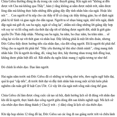
Chúa Giêsu thường dùng ẩn dụ trong các cuộc thuyết giảng. Khi ngài nói “không ai đến
được với Cha mà không qua Thầy”, hàm ý rằng không ai nắm được mệnh trời, nắm được
lòng dân mà không thực hiện những điều giảng dậy đầy tính nhân bản của ngài. Hoặc khi
nói “… Con người sẽ bị nộp cho các thầy tế lễ cả cùng các thầy thông giáo; họ sẽ định ngài
phải bị tử hình và giao ngài cho dân ngoại. Người ta sẽ nhạo báng ngài, nhổ trên ngài, đánh
đập ngài mà giết đi; sau ba ngày, ngài sẽ sống lại”, nhằm nói rằng những lời giảng dậy hợp
với suy tư và lối sống mới của thời đại sắp tới sẽ không được người đời, nhất là giới giáo
quyền Do Thái chấp nhận. Nhưng sau ba ngày, ba năm, ba chục năm, ba trăm năm… sẽ
sống lại và tồn tại với thời gian và nhân loại. Đây không phải là một lời tiên đoán, nhưng
Đức Giêsu thấy được hướng tiến của nhân đạo, của đời sống người. Đã là người thì phải thế.
Sống cho ra người thì phải thế. “Hãy yêu thương kẻ thù như chính mình’’, cũng mang tính
nhân bản: Dù là người da trắng, đỏ, vàng hay đen, hãy thương nhau trong tình đồng loại,
không được phân biệt đối xử. Rất nhiều dụ ngôn khác mang ý nghĩa tương tự như thế.
Đó chính là
nhân đạo
. Đạo làm người.
Hai ngàn năm trước mà Đức Giêsu đã có những tư tưởng như trên, theo ngôn ngữ hiện đại,
quả là quá “cấp tiến”, đi trước thời đại và đầy tính nhân bản trong một xã hội luôn phải
nghiêm cẩn tuân giữ lề luật Cựu Ước. Có vậy lời của ngài mới sống mãi cùng thế gian.
Chúa Giêsu chỉ làm được công cuộc cải tạo xã hội, định hướng lịch sử đi đúng với nhân đạo
khi đã là người, thực hành
đạo sống người
giữa dòng đời oan khiên nghiệt ngã. Mà lịch sử
của
nhân đạo
theo đúng thánh ý Cha (ý trời – ý dân) cũng là lịch sử của
thiên đạo
.
Khi tập họp nhóm 12 tông đồ lại, Đức Giêsu sai các ông đi rao giảng nước trời và chữa lành