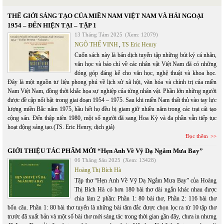
THẾ GIỚI SÁNG TẠO CỦA MIỀN NAM VIỆT NAM VÀ HẢI NGOẠI
1954 – ĐẾN HIỆN TẠI – TẬP 1
13 Tháng Tám 2025
(Xem: 12079)
NGÔ THẾ VINH
,
TS Eric Henry
Cuốn sách này là bản dịch tuyển tập những bút ký cá nhân,
văn học và báo chí về các nhân vật Việt Nam đã có những
đóng góp đáng kể cho văn học, nghệ thuật và khoa học.
Đây là một nguồn tư liệu phong phú về lịch sử xã hội, văn hóa và chính trị của miền
Nam Việt Nam, đồng thời khắc họa sự nghiệp của từng nhân vật. Phần lớn những người
được đề cập nổi bật trong giai đoạn 1954 – 1975. Sau khi miền Nam thất thủ vào tay lực
lượng miền Bắc năm 1975, hầu hết họ đều bị giam giữ nhiều năm trong các trại cải tạo
cộng sản. Đến thập niên 1980, một số người đã sang Hoa Kỳ và đa phần vẫn tiếp tục
hoạt động sáng tạo.(TS. Eric Henry, dịch giả)
Đọc thêm
GIỚI THIỆU TÁC PHẨM MỚI “Hẹn Anh Về Vỹ Dạ Ngắm Mưa Bay”
06 Tháng Sáu 2025
(Xem: 13428)
Hoàng Thị Bích Hà
Tập thơ “Hẹn Anh Về Vỹ Dạ Ngắm Mưa Bay” của Hoàng
Thị Bích Hà có hơn 180 bài thơ dài ngắn khác nhau được
chia làm 2 phần: Phần 1: 80 bài thơ, Phần 2: 116 bài thơ
bốn câu. Phần 1: 80 bài thơ tuyển là những bài tâm đắc được chọn lọc ra từ 10 tập thơ
trước đã xuất bản và một số bài thơ mới sáng tác trong thời gian gần đây, chưa in nhưng