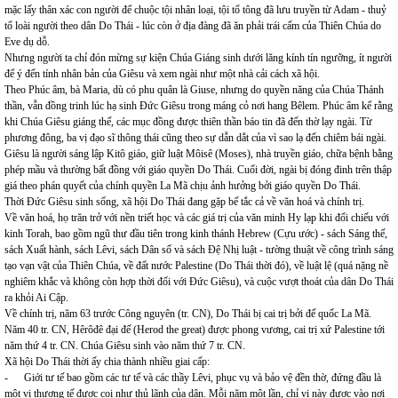
mặc lấy thân xác con người để chuộc tội nhân loại, tội tổ tông đã lưu truyền từ Adam - thuỷ
tổ loài người theo dân Do Thái - lúc còn ở địa đàng đã ăn phải trái cấm của Thiên Chúa do
Eve dụ dỗ.
Nhưng người ta chỉ đón mừng sự kiện Chúa Giáng sinh dưới lăng kính tín ngưỡng, ít người
để ý đến tính nhân bản của Giêsu và xem ngài như một nhà cải cách xã hội.
Theo Phúc âm, bà Maria, dù có phu quân là Giuse, nhưng do quyền năng của Chúa Thánh
thần, vẫn đồng trinh lúc hạ sinh Đức Giêsu trong máng cỏ nơi hang Bêlem. Phúc âm kể rằng
khi Chúa Giêsu giáng thế, các mục đồng được thiên thần báo tin đã đến thờ lạy ngài. Từ
phương đông, ba vị đạo sĩ thông thái cũng theo sự dẫn dắt của vì sao lạ đến chiêm bái ngài.
Giêsu là người sáng lập Kitô giáo, giữ luật Môisê (Moses), nhà truyền giáo, chữa bệnh bằng
phép mầu và thường bất đồng với giáo quyền Do Thái. Cuối đời, ngài bị đóng đinh trên thập
giá theo phán quyết của chính quyền La Mã chịu ảnh hưởng bởi giáo quyền Do Thái.
Thời Đức Giêsu sinh sống, xã hội Do Thái đang gặp bế tắc cả về văn hoá và chính trị.
Về văn hoá, họ trăn trở với nền triết học và các giá trị của văn minh Hy lạp khi đối chiếu với
kinh Torah, bao gồm ngũ thư đầu tiên trong kinh thánh Hebrew (Cựu ước) - sách Sáng thế,
sách Xuất hành, sách Lêvi, sách Dân số và sách Đệ Nhị luật - tường thuật về công trình sáng
tạo vạn vật của Thiên Chúa, về đất nước Palestine (Do Thái thời đó), về luật lệ (quá nặng nề
nghiêm khắc và không còn hợp thời đối với Đức Giêsu), và cuộc vượt thoát của dân Do Thái
ra khỏi Ai Cập.
Về chính trị, năm 63 trước Công nguyên (tr. CN), Do Thái bị cai trị bởi đế quốc La Mã.
Năm 40 tr. CN, Hêrôđê đại đế (Herod the great) được phong vương, cai trị xứ Palestine tới
năm thứ 4 tr. CN. Chúa Giêsu sinh vào năm thứ 7 tr. CN.
Xã hội Do Thái thời ấy chia thành nhiều giai cấp:
- Giới tư tế bao gồm các tư tế và các thầy Lêvi, phục vụ và bảo vệ đền thờ, đứng đầu là
một vị thượng tế được coi như thủ lãnh của dân. Mỗi năm một lần, chỉ vị này được vào nơi