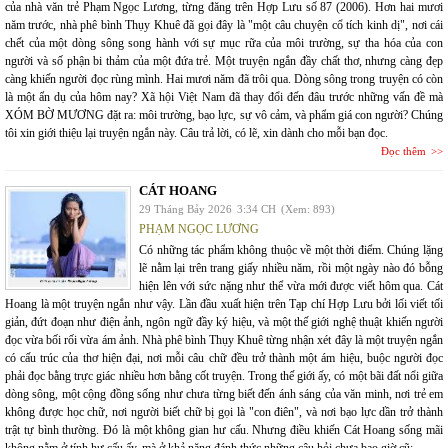
của nhà văn trẻ Phạm Ngọc Lương, từng đăng trên Hợp Lưu số 87 (2006). Hơn hai mươi
năm trước, nhà phê bình Thụy Khuê đã gọi đây là "một câu chuyện cổ tích kinh dị", nơi cái
chết của một dòng sông song hành với sự mục rữa của môi trường, sự tha hóa của con
người và số phận bi thảm của một đứa trẻ. Một truyện ngắn đầy chất thơ, nhưng càng đẹp
càng khiến người đọc rùng mình. Hai mươi năm đã trôi qua. Dòng sông trong truyện có còn
là một ẩn dụ của hôm nay? Xã hội Việt Nam đã thay đổi đến đâu trước những vấn đề mà
XÓM BỜ MƯƠNG đặt ra: môi trường, bạo lực, sự vô cảm, và phẩm giá con người? Chúng
tôi xin giới thiệu lại truyện ngắn này. Câu trả lời, có lẽ, xin dành cho mỗi bạn đọc.
Đọc thêm
CÁT HOANG
29 Tháng Bảy 2026
3:34 CH
(Xem: 893)
PHẠM NGỌC LƯƠNG
Có những tác phẩm không thuộc về một thời điểm. Chúng lặng
lẽ nằm lại trên trang giấy nhiều năm, rồi một ngày nào đó bỗng
hiện lên với sức nặng như thể vừa mới được viết hôm qua. Cát
Hoang là một truyện ngắn như vậy. Lần đầu xuất hiện trên Tạp chí Hợp Lưu bởi lối viết tối
giản, đứt đoạn như điện ảnh, ngôn ngữ đầy ký hiệu, và một thế giới nghệ thuật khiến người
đọc vừa bối rối vừa ám ảnh. Nhà phê bình Thụy Khuê từng nhận xét đây là một truyện ngắn
có cấu trúc của thơ hiện đại, nơi mỗi câu chữ đều trở thành một ám hiệu, buộc người đọc
phải đọc bằng trực giác nhiều hơn bằng cốt truyện. Trong thế giới ấy, có một bãi đất nổi giữa
dòng sông, một cộng đồng sống như chưa từng biết đến ánh sáng của văn minh, nơi trẻ em
không được học chữ, nơi người biết chữ bị gọi là "con điên", và nơi bạo lực dần trở thành
trật tự bình thường. Đó là một không gian hư cấu. Nhưng điều khiến Cát Hoang sống mãi