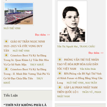
NGÔ THẾ VINH
Đọc thêm
GIÁO SƯ TRẦN NGỌC NINH
1923 -2025 VÀ ƯỚC VỌNG DUY
Trần Thị Nguyệt Mai
,
TRANG CHÂU
TÂN
NGÔ THẾ VINH
Đọc thêm
Cristoforo Borri Và Ký Sự Đàng
PHỎNG VẤN TRÍ TUỆ NHÂN
Trong Iii. Quan Khám Lý Trần Đức Hòa
TẠO VỀ HÒA HỢP HÒA GIẢI DÂN
Và Cơ Sở Nước Mặn
THỤY KHUÊ
TỘC VIỆT NAM
Trần Kiêm Đoàn
Cristoforo Borri Và Ký Sự Đàng
RFA Phỏng vấn BS Ngô Thế Vinh
Trong - II. Minh Đức Vương Thái Phi Và
về Kênh Funan và Đồng Bằng Sông Cửu
Cơ Sở Đạo Chúa Đầu Tiên
THỤY
Long
KHUÊ
NGÔ THẾ VINH
,
MAI TRẦN
GẶP LẠI PHAN NHẬT NAM
TRÊN QUỐC LỘ 1
TRẦN VŨ
,
PHAN
Tiểu Luận
NHẬT NAM
“THỜI NÀY KHÔNG PHẢI LÀ