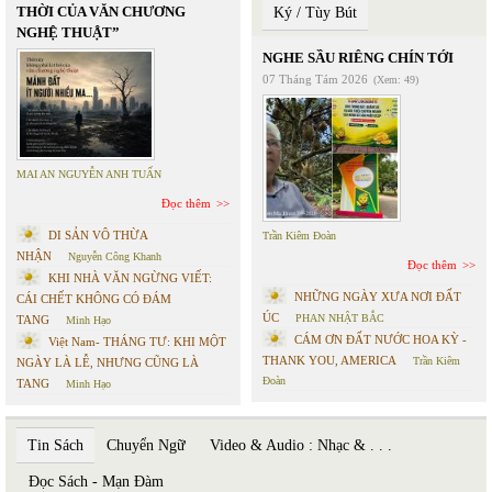
THỜI CỦA VĂN CHƯƠNG
Ký / Tùy Bút
NGHỆ THUẬT”
NGHE SẦU RIÊNG CHÍN TỚI
07 Tháng Tám 2026
(Xem: 49)
MAI AN NGUYỄN ANH TUẤN
Đọc thêm
DI SẢN VÔ THỪA
Trần Kiêm Đoàn
NHẬN
Nguyễn Công Khanh
Đọc thêm
KHI NHÀ VĂN NGỪNG VIẾT:
NHỮNG NGÀY XƯA NƠI ĐẤT
CÁI CHẾT KHÔNG CÓ ĐÁM
ÚC
PHAN NHẬT BẮC
TANG
Minh Hạo
CÁM ƠN ĐẤT NƯỚC HOA KỲ -
Việt Nam- THÁNG TƯ: KHI MỘT
THANK YOU, AMERICA
Trần Kiêm
NGÀY LÀ LỄ, NHƯNG CŨNG LÀ
Đoàn
TANG
Minh Hạo
Tin Sách
Chuyển Ngữ
Video & Audio : Nhạc & . . .
Đọc Sách - Mạn Đàm