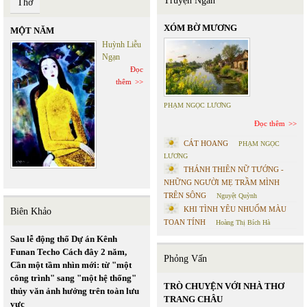
Truyện Ngắn
Thơ
XÓM BỜ MƯƠNG
MỘT NĂM
Huỳnh Liễu
Ngạn
Đọc
thêm
PHẠM NGỌC LƯƠNG
Đọc thêm
CÁT HOANG
PHẠM NGỌC
LƯƠNG
THÁNH THIÊN NỮ TƯỚNG -
NHỮNG NGƯỜI MẸ TRẦM MÌNH
TRÊN SÔNG
Nguyệt Quỳnh
KHI TÌNH YÊU NHUỐM MÀU
Biên Khảo
TOAN TÍNH
Hoàng Thị Bích Hà
Sau lễ động thổ Dự án Kênh
Funan Techo Cách đây 2 năm,
Phỏng Vấn
Cần một tầm nhìn mới: từ "một
công trình" sang "một hệ thống"
TRÒ CHUYỆN VỚI NHÀ THƠ
thủy văn ảnh hưởng trên toàn lưu
TRANG CHÂU
vực