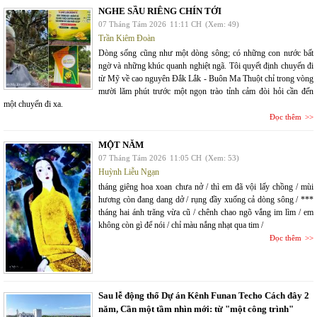
NGHE SẦU RIÊNG CHÍN TỚI
07 Tháng Tám 2026
11:11 CH
(Xem: 49)
Trần Kiêm Đoàn
Dòng sống cũng như một dòng sông; có những con nước bất
ngờ và những khúc quanh nghiệt ngã. Tôi quyết định chuyến đi
từ Mỹ về cao nguyên Đắk Lắk - Buôn Ma Thuột chỉ trong vòng
mười lăm phút trước một ngọn trào tỉnh cảm đòi hỏi cần đến
một chuyến đi xa.
Đọc thêm
MỘT NĂM
07 Tháng Tám 2026
11:05 CH
(Xem: 53)
Huỳnh Liễu Ngạn
tháng giêng hoa xoan chưa nở / thì em đã vội lấy chồng / mùi
hương còn đang dang dở / rụng đầy xuống cả dòng sông / ***
tháng hai ánh trăng vừa cũ / chênh chao ngõ vắng im lìm / em
không còn gì để nói / chỉ màu nắng nhạt qua tim /
Đọc thêm
Sau lễ động thổ Dự án Kênh Funan Techo Cách đây 2
năm, Cần một tầm nhìn mới: từ "một công trình"