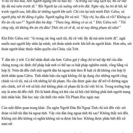
Vì họ cứ hỏi mãi, nên Người ngẩng lên và bảo họ: “Ai trong các ông sạch tội, thì cứ việc
lấy đá mà ném trước đi.” Rồi Người lại cúi xuống viết trên đất. Nghe vậy, họ bỏ đi hết, kẻ
trước người sau, bắt đầu từ những người lớn tuổi. Chỉ còn lại một mình Đức Giêsu, và
người phụ nữ thì đứng ở giữa. Người ngẩng lên và nói: “Này chị, họ đâu cả rồi? Không ai
lên án chị sao?” Người đàn bà đáp: “Thưa ông, không có ai cả.” Đức Giêsu nói: “Tôi
cũng vậy, tôi không lên án chị đâu! Thôi chị cứ về đi, và từ nay đừng phạm tội nữa!”
Khi Đức Giêsu nói: “Ai trong các ông sạch tội, thì cứ việc lấy đá mà ném trước đi”, ngài
muốn mọi người hãy nhìn lại mình, xét đoán mình trước khi kết án người khác. Hơn nữa, xét
đoán người khác thuộc thẩm quyền của Chúa, của Trời.
Ý dân tức ý trời. Có thể nhận định sâu hơn: Giêsu gợi ý rằng chỉ trí tuệ tập thể của dân
chúng trong các định chế pháp luật mới có thể tạo ra luật pháp nghiêm minh, công bằng và
hợp lý. Ném đá đến chết một người đàn bà ngoại tình theo lề luật cũ đã không còn hợp lý
dưới nhãn quan Giêsu. Tính nhân bản của ngài không chỉ áp dụng cho những người công
chính và vô tội, mà cả với những kẻ tội phạm. Họ cần được giáo dục để trở về đường ngay
nẻo chính, trở về với xã hội chứ không phải cứ phạm tội là chỉ việc bỏ tù. Trong trường hợp
này là ném đá đến chết. Đó là hành động trả thù của xã hội chứ không phải tình người mang
tính nhân bản. Bài học này cần thiết cho môn Tội Phạm Học ngày nay.
Còn một điểm quan trọng khác. Dụ ngôn Người Đàn Bà Ngoại Tình chỉ nói đến việc xét
đoán và kết tội đàn bà ngoại tình. Vậy còn đàn ông ngoại tình thì sao? Không thấy nói đến.
Không nói đến không có nghĩa không rút ra được bài học: Không được phân biệt đối xử
nam nữ.