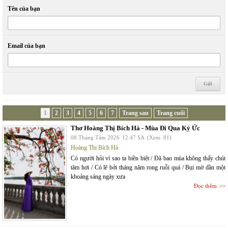
Tên của bạn
Email của bạn
1
2
3
4
5
6
7
Trang sau
Trang cuối
Thơ Hoàng Thị Bích Hà - Mùa Đi Qua Ký Ức
08 Tháng Tám 2026
12:47 SA
(Xem: 81)
Hoàng Thị Bích Hà
Có người hỏi vì sao ta biền biệt / Đã bao mùa không thấy chút
tăm hơi / Có lẽ bởi tháng năm rong ruỗi quá / Bụi mờ dần một
khoảng sáng ngày xưa
Đọc thêm