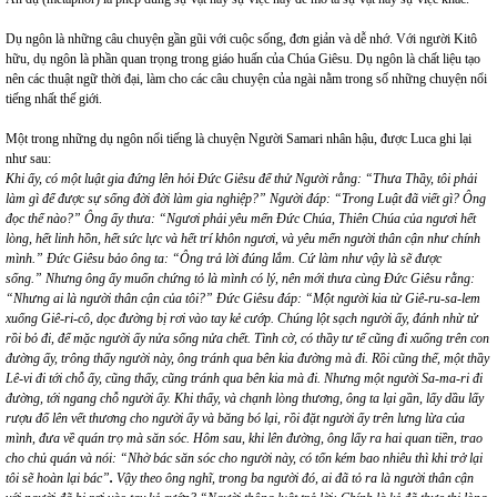
Dụ ngôn là những câu chuyện gần gũi với cuộc sống, đơn giản và dễ nhớ. Với người Kitô
hữu, dụ ngôn là phần quan trọng trong giáo huấn của Chúa Giêsu. Dụ ngôn là chất liệu tạo
nên các thuật ngữ thời đại, làm cho các câu chuyện của ngài nằm trong số những chuyện nổi
tiếng nhất thế giới.
Một trong những dụ ngôn nổi tiếng là chuyện Người Samari nhân hậu, được Luca ghi lại
như sau:
Khi ấy, có một luật gia đứng lên hỏi Đức Giêsu để thử Người rằng: “Thưa Thầy, tôi phải
làm gì để được sự sống đời đời làm gia nghiệp?” Người đáp: “Trong Luật đã viết gì? Ông
đọc thế nào?” Ông ấy thưa: “Ngươi phải yêu mến Đức Chúa, Thiên Chúa của ngươi hết
lòng, hết linh hồn, hết sức lực và hết trí khôn ngươi, và yêu mến người thân cận như chính
mình.” Đức Giêsu bảo ông ta: “Ông trả lời đúng lắm. Cứ làm như vậy là sẽ được
sống.” Nhưng ông ấy muốn chứng tỏ là mình có lý, nên mới thưa cùng Đức Giêsu rằng:
“Nhưng ai là người thân cận của tôi?” Đức Giêsu đáp: “Một người kia từ Giê-ru-sa-lem
xuống Giê-ri-cô, dọc đường bị rơi vào tay kẻ cướp. Chúng lột sạch người ấy, đánh nhừ tử
rồi bỏ đi, để mặc người ấy nửa sống nửa chết. Tình cờ, có thầy tư tế cũng đi xuống trên con
đường ấy, trông thấy người này, ông tránh qua bên kia đường mà đi. Rồi cũng thế, một thầy
Lê-vi đi tới chỗ ấy, cũng thấy, cũng tránh qua bên kia mà đi. Nhưng một người Sa-ma-ri đi
đường, tới ngang chỗ người ấy. Khi thấy, và chạnh lòng thương, ông ta lại gần, lấy dầu lấy
rượu đổ lên vết thương cho người ấy và băng bó lại, rồi đặt người ấy trên lưng lừa của
mình, đưa về quán trọ mà săn sóc. Hôm sau, khi lên đường, ông lấy ra hai quan tiền, trao
cho chủ quán và nói: “Nhờ bác săn sóc cho người này, có tốn kém bao nhiêu thì khi trở lại
tôi sẽ hoàn lại bác”
.
Vậy theo ông nghĩ, trong ba người đó, ai đã tỏ ra là người thân cận