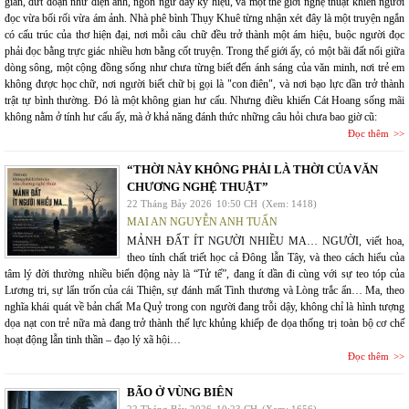
giản, đứt đoạn như điện ảnh, ngôn ngữ đầy ký hiệu, và một thế giới nghệ thuật khiến người
đọc vừa bối rối vừa ám ảnh. Nhà phê bình Thụy Khuê từng nhận xét đây là một truyện ngắn
có cấu trúc của thơ hiện đại, nơi mỗi câu chữ đều trở thành một ám hiệu, buộc người đọc
phải đọc bằng trực giác nhiều hơn bằng cốt truyện. Trong thế giới ấy, có một bãi đất nổi giữa
dòng sông, một cộng đồng sống như chưa từng biết đến ánh sáng của văn minh, nơi trẻ em
không được học chữ, nơi người biết chữ bị gọi là "con điên", và nơi bạo lực dần trở thành
trật tự bình thường. Đó là một không gian hư cấu. Nhưng điều khiến Cát Hoang sống mãi
không nằm ở tính hư cấu ấy, mà ở khả năng đánh thức những câu hỏi chưa bao giờ cũ:
Đọc thêm
“THỜI NÀY KHÔNG PHẢI LÀ THỜI CỦA VĂN
CHƯƠNG NGHỆ THUẬT”
22 Tháng Bảy 2026
10:50 CH
(Xem: 1418)
MAI AN NGUYỄN ANH TUẤN
MẢNH ĐẤT ÍT NGƯỜI NHIỀU MA… NGƯỜI, viết hoa,
theo tính chất triết học cả Đông lẫn Tây, và theo cách hiểu của
tâm lý đời thường nhiều biến động này là “Tử tế”, đang ít dần đi cùng với sự teo tóp của
Lương tri, sự lẩn trốn của cái Thiện, sự đánh mất Tình thương và Lòng trắc ẩn… Ma, theo
nghĩa khái quát về bản chất Ma Quỷ trong con người đang trỗi dậy, không chỉ là hình tượng
dọa nạt con trẻ nữa mà đang trở thành thế lực khủng khiếp đe dọa thống trị toàn bộ cơ chế
hoạt động lẫn tinh thần – đạo lý xã hội…
Đọc thêm
BÃO Ở VÙNG BIÊN