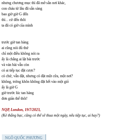
nhưng chương mục thì đã mở sẵn nơi khác,
con cháu từ lâu đã sẵn sàng
bao giờ giờ G đến
thì... cứ đến thôi
ta đã có giờ của mình
trước giờ tan hàng
ai cũng nói đủ thứ
chỉ một điều không nói ra
ấy là chẳng ai lật bài trước
và ván bài vẫn còn
có ai tiếp tục đặt cược?
có chứ, vẫn đặt, nhưng có đặt một cửa, một nơi?
không, trứng khôn không đặt hết vào một giỏ
ấy là giờ G
giờ trước lúc tan hàng
đơn giản thế thôi!
NQP, London, 19/7/2023,
(K
ẻ
th
ắ
ng b
ạ
c, c
ũ
ng có th
ể
s
ẽ
thua m
ộ
t ngày, n
ế
u ti
ệ
p t
ụ
c, ai hay?)
NGÔ QUỐC PHƯƠNG