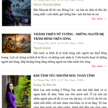
22 Tháng Bảy 2026
10:23 CH
(Xem: 1656)
PHAN THANH BÌNH
Bão Maysak đổ bộ vào Móng Cái / các bản tin điện tử dồn lên
trang nhất / suốt nhiều giờ chống bão / anh đợi bản tin em
Đọc thêm
THÁNH THIÊN NỮ TƯỚNG - NHỮNG NGƯỜI MẸ
TRẦM MÌNH TRÊN SÔNG
22 Tháng Bảy 2026
10:14 CH
(Xem: 1396)
Nguyệt Quỳnh
Đất nước ta khởi đi từ hình bóng một người mẹ thuở hồng
hoang. Lịch sử chúng ta khởi đi từ lời ru và những cuộc phân ly. Giữa huyền thoại về những
người anh hùng, thấp thoáng bóng dáng những người mẹ trầm mình trên sông.
Đọc thêm
KHI TÌNH YÊU NHUỐM MÀU TOAN TÍNH
14 Tháng Bảy 2026
12:37 SA
(Xem: 2166)
Hoàng Thị Bích Hà
Bích Lan sinh trưởng ở Đồng Nai, tính tình hiền lành và có
ngoại hình dễ nhìn. Năm nay bốn mươi tuổi. Ở cái tuổi mà
nhiều người phụ nữ đã có con vào đại học, cô trở về căn hộ của
mình mỗi chiều với một chùm chìa khóa và sự im lặng. Từ ban
công tầng mười sáu nhìn xuống, thành phố đêm nào cũng sáng