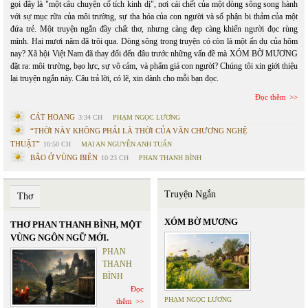
gọi đây là "một câu chuyện cổ tích kinh dị", nơi cái chết của một dòng sông song hành
với sự mục rữa của môi trường, sự tha hóa của con người và số phận bi thảm của một
đứa trẻ. Một truyện ngắn đầy chất thơ, nhưng càng đẹp càng khiến người đọc rùng
mình. Hai mươi năm đã trôi qua. Dòng sông trong truyện có còn là một ẩn dụ của hôm
nay? Xã hội Việt Nam đã thay đổi đến đâu trước những vấn đề mà XÓM BỜ MƯƠNG
đặt ra: môi trường, bạo lực, sự vô cảm, và phẩm giá con người? Chúng tôi xin giới thiệu
lại truyện ngắn này. Câu trả lời, có lẽ, xin dành cho mỗi bạn đọc.
Đọc thêm
CÁT HOANG
3:34 CH
PHẠM NGỌC LƯƠNG
“THỜI NÀY KHÔNG PHẢI LÀ THỜI CỦA VĂN CHƯƠNG NGHỆ
THUẬT”
10:50 CH
MAI AN NGUYỄN ANH TUẤN
BÃO Ở VÙNG BIÊN
10:23 CH
PHAN THANH BÌNH
Truyện Ngắn
Thơ
XÓM BỜ MƯƠNG
THƠ PHAN THANH BÌNH, MỘT
VÙNG NGÔN NGỮ MỚI.
PHAN
THANH
BÌNH
Đọc
PHẠM NGỌC LƯƠNG
thêm