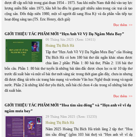
được đề cập nổi bật trong giai đoạn 1954 – 1975. Sau khi miền Nam thất thủ vào tay lực
lượng miền Bắc năm 1975, hầu hết họ đều bị giam giữ nhiều năm trong các trại cải tạo
cộng sản. Đến thập niên 1980, một số người đã sang Hoa Kỳ và đa phần vẫn tiếp tục
hoạt động sáng tạo.(TS. Eric Henry, dịch giả)
Đọc thêm
GIỚI THIỆU TÁC PHẨM MỚI “Hẹn Anh Về Vỹ Dạ Ngắm Mưa Bay”
06 Tháng Sáu 2025
(Xem: 13411)
Hoàng Thị Bích Hà
Tập thơ “Hẹn Anh Về Vỹ Dạ Ngắm Mưa Bay” của Hoàng
Thị Bích Hà có hơn 180 bài thơ dài ngắn khác nhau được
chia làm 2 phần: Phần 1: 80 bài thơ, Phần 2: 116 bài thơ
bốn câu. Phần 1: 80 bài thơ tuyển là những bài tâm đắc được chọn lọc ra từ 10 tập thơ
trước đã xuất bản và một số bài thơ mới sáng tác trong thời gian gần đây, chưa in nhưng
đã được đăng tải trên các trang báo mạng và website Văn học Nghệ thuật trong và ngoài
nước. Phần 2 là những khổ thơ yêu thích, mỗi bài chỉ chon 4 câu trong số những bài thơ
đã xuất bản.
Đọc thêm
GIỚI THIỆU TÁC PHẨM MỚI “Hoa tím sầu đông” và “Hẹn anh về vĩ dạ
ngắm mưa bay”
29 Tháng Năm 2025
(Xem: 15233)
Hoàng Thị Bích Hà
Năm 2025 Hoàng Thị Bích Hà trình làng 2 tập thơ: “Hoa
tím sầu đông” (gồm 103 bài thơ) và “Hẹn anh về vĩ dạ