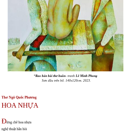
*
Rao bán bài thơ buồn
- tranh
Lê Minh Phong
Sơn dầu trên bố. 140x120cm. 2023.
Thơ Ngô Quốc Phương
HOA NHỰA
Đ
ừng chê hoa nhựa
nghệ thuật hẳn hòi