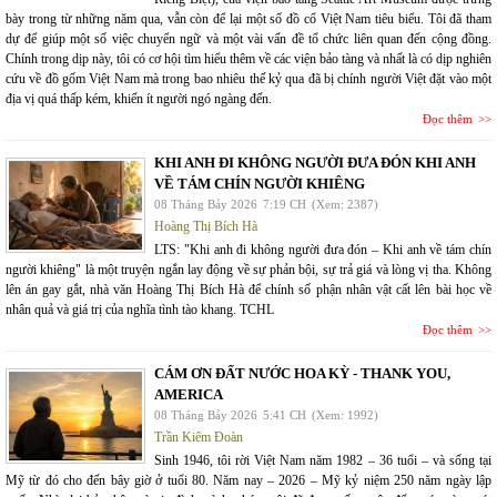
bày trong từ những năm qua, vẫn còn để lại một số đồ cổ Việt Nam tiêu biểu. Tôi đã tham
dự để giúp một số việc chuyển ngữ và một vài vấn đề tổ chức liên quan đến cộng đồng.
Chính trong dịp này, tôi có cơ hội tìm hiểu thêm về các viện bảo tàng và nhất là có dịp nghiên
cứu về đồ gốm Việt Nam mà trong bao nhiêu thế kỷ qua đã bị chính người Việt đặt vào một
địa vị quá thấp kém, khiến ít người ngó ngàng đến.
Đọc thêm
KHI ANH ĐI KHÔNG NGƯỜI ĐƯA ĐÓN KHI ANH
VỀ TÁM CHÍN NGƯỜI KHIÊNG
08 Tháng Bảy 2026
7:19 CH
(Xem: 2387)
Hoàng Thị Bích Hà
LTS: "Khi anh đi không người đưa đón – Khi anh về tám chín
người khiêng" là một truyện ngắn lay động về sự phản bội, sự trả giá và lòng vị tha. Không
lên án gay gắt, nhà văn Hoàng Thị Bích Hà để chính số phận nhân vật cất lên bài học về
nhân quả và giá trị của nghĩa tình tào khang. TCHL
Đọc thêm
CÁM ƠN ĐẤT NƯỚC HOA KỲ - THANK YOU,
AMERICA
08 Tháng Bảy 2026
5:41 CH
(Xem: 1992)
Trần Kiêm Đoàn
Sinh 1946, tôi rời Việt Nam năm 1982 – 36 tuổi – và sống tại
Mỹ từ đó cho đến bây giờ ở tuổi 80. Năm nay – 2026 – Mỹ kỷ niệm 250 năm ngày lập