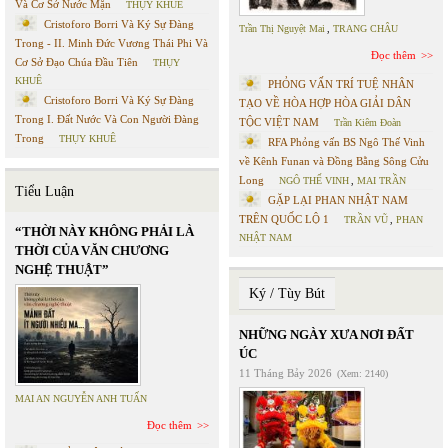
Và Cơ Sở Nước Mặn
THỤY KHUÊ
Cristoforo Borri Và Ký Sự Đàng
Trần Thị Nguyệt Mai
,
TRANG CHÂU
Trong - II. Minh Đức Vương Thái Phi Và
Đọc thêm
Cơ Sở Đạo Chúa Đầu Tiên
THỤY
KHUÊ
PHỎNG VẤN TRÍ TUỆ NHÂN
Cristoforo Borri Và Ký Sự Đàng
TẠO VỀ HÒA HỢP HÒA GIẢI DÂN
Trong I. Đất Nước Và Con Người Đàng
TỘC VIỆT NAM
Trần Kiêm Đoàn
Trong
THỤY KHUÊ
RFA Phỏng vấn BS Ngô Thế Vinh
về Kênh Funan và Đồng Bằng Sông Cửu
Long
NGÔ THẾ VINH
,
MAI TRẦN
Tiểu Luận
GẶP LẠI PHAN NHẬT NAM
TRÊN QUỐC LỘ 1
TRẦN VŨ
,
PHAN
“THỜI NÀY KHÔNG PHẢI LÀ
NHẬT NAM
THỜI CỦA VĂN CHƯƠNG
NGHỆ THUẬT”
Ký / Tùy Bút
NHỮNG NGÀY XƯA NƠI ĐẤT
ÚC
11 Tháng Bảy 2026
(Xem: 2140)
MAI AN NGUYỄN ANH TUẤN
Đọc thêm