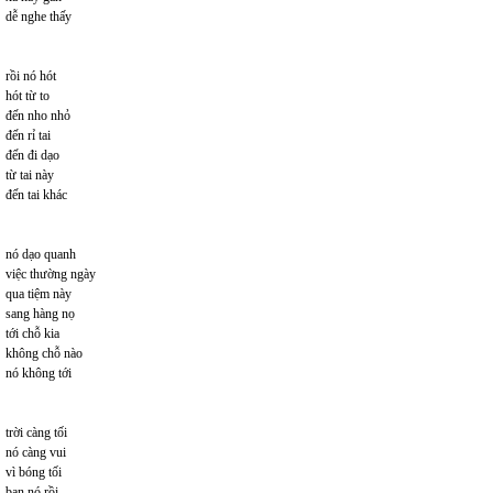
dễ nghe thấy
rồi nó hót
hót từ to
đến nho nhỏ
đến rỉ tai
đến đi dạo
từ tai này
đến tai khác
nó dạo quanh
việc thường ngày
qua tiệm này
sang hàng nọ
tới chỗ kia
không chỗ nào
nó không tới
trời càng tối
nó càng vui
vì bóng tối
bạn nó rồi