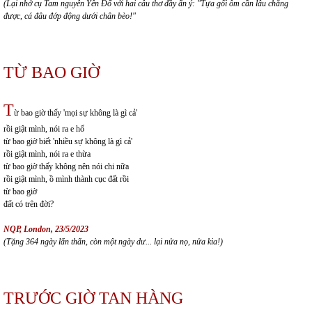
(L
ạ
i nh
ớ
c
ụ
Tam nguyên Yên
Đổ
v
ớ
i hai câu th
ơ
đầ
y
ẩ
n ý: "T
ự
a g
ố
i ôm c
ầ
n lâu ch
ẳ
ng
đượ
c, cá
đ
âu
đớ
p
độ
ng d
ướ
i chân bèo!"
TỪ BAO GIỜ
T
ừ bao giờ thấy 'mọi sự không là gì cả'
rồi giật mình, nói ra e hố
từ bao giờ biết 'nhiều sự không là gì cả'
rồi giật mình, nói ra e thừa
từ bao giờ thấy không nên nói chi nữa
rồi giật mình, ồ mình thành cục đất rồi
từ bao giờ
đất có trên đời?
NQP, London, 23/5/2023
(T
ặ
ng 364 ngày l
ẩ
n th
ẩ
n, còn m
ộ
t ngày d
ư
... l
ạ
i n
ử
a n
ọ
, n
ử
a kia!)
TRƯỚC GIỜ TAN HÀNG