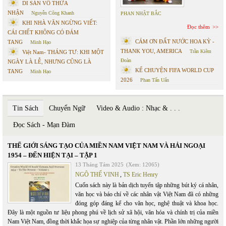
DI SẢN VÔ THỪA
NHẬN
Nguyễn Công Khanh
PHAN NHẬT BẮC
KHI NHÀ VĂN NGỪNG VIẾT:
Đọc thêm
CÁI CHẾT KHÔNG CÓ ĐÁM
CÁM ƠN ĐẤT NƯỚC HOA KỲ -
TANG
Minh Hạo
THANK YOU, AMERICA
Trần Kiêm
Việt Nam- THÁNG TƯ: KHI MỘT
Đoàn
NGÀY LÀ LỄ, NHƯNG CŨNG LÀ
KỂ CHUYỆN FIFA WORLD CUP
TANG
Minh Hạo
2026
Phan Tấn Uẩn
Tin Sách
Chuyển Ngữ
Video & Audio : Nhạc & . . .
Đọc Sách - Mạn Đàm
THẾ GIỚI SÁNG TẠO CỦA MIỀN NAM VIỆT NAM VÀ HẢI NGOẠI
1954 – ĐẾN HIỆN TẠI – TẬP 1
13 Tháng Tám 2025
(Xem: 12065)
NGÔ THẾ VINH
,
TS Eric Henry
Cuốn sách này là bản dịch tuyển tập những bút ký cá nhân,
văn học và báo chí về các nhân vật Việt Nam đã có những
đóng góp đáng kể cho văn học, nghệ thuật và khoa học.
Đây là một nguồn tư liệu phong phú về lịch sử xã hội, văn hóa và chính trị của miền
Nam Việt Nam, đồng thời khắc họa sự nghiệp của từng nhân vật. Phần lớn những người