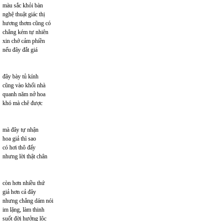
màu sắc khỏi bàn
nghệ thuật giác thị
hương thơm cũng có
chẳng kém tự nhiên
xin chớ cảm phiền
nếu đây đắt giá
đây bày tủ kính
cũng vào khối nhà
quanh năm nở hoa
khó mà chê được
mà đây tự nhận
hoa giả thì sao
có hơi thô đấy
nhưng lời thật chân
còn hơn nhiều thứ
giả hơn cả đây
nhưng chẳng dám nói
im lặng, làm thinh
suốt đời hưởng lộc