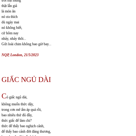
trời mịt mùng
thật lẫn giả
là món ăn
nó ưa thích
dù ngày mai
nó không biết,
cứ hôm nay
nhảy, nhảy thôi...
Gửi loài chim không bao giờ bay...
NQP, London, 21/5/2023
GIẤC NGỦ DÀI
C
ó giấc ngủ dài,
không muốn thức dậy,
trong cơn mê ấm áp quá rồi,
bao nhiêu thứ đủ đầy,
thức giấc để làm chi?
thức để thấy bao nghịch cảnh,
để thấy bao cảnh đời đáng thương,