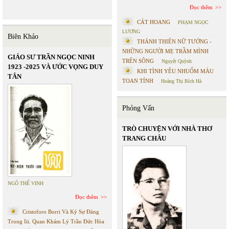
Đọc thêm
CÁT HOANG
PHẠM NGỌC
LƯƠNG
Biên Khảo
THÁNH THIÊN NỮ TƯỚNG -
NHỮNG NGƯỜI MẸ TRẦM MÌNH
GIÁO SƯ TRẦN NGỌC NINH
TRÊN SÔNG
Nguyệt Quỳnh
1923 -2025 VÀ ƯỚC VỌNG DUY
KHI TÌNH YÊU NHUỐM MÀU
TÂN
TOAN TÍNH
Hoàng Thị Bích Hà
Phỏng Vấn
TRÒ CHUYỆN VỚI NHÀ THƠ
TRANG CHÂU
NGÔ THẾ VINH
Đọc thêm
Cristoforo Borri Và Ký Sự Đàng
Trong Iii. Quan Khám Lý Trần Đức Hòa