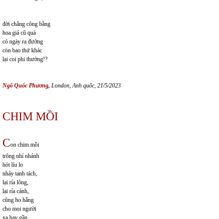
đời chẳng công bằng
hoa giả cũ quá
có ngày ra đường
còn bao thứ khác
lại coi phi thường!?
Ngô Qu
ố
c Ph
ươ
ng,
London, Anh qu
ố
c, 21/5/2023
CHIM MỒI
C
on chim mồi
trông nhí nhảnh
hót líu lo
nhảy tanh tách,
lại rỉa lông,
lại rỉa cánh,
cũng ho hắng
cho mọi người
xa hay gần