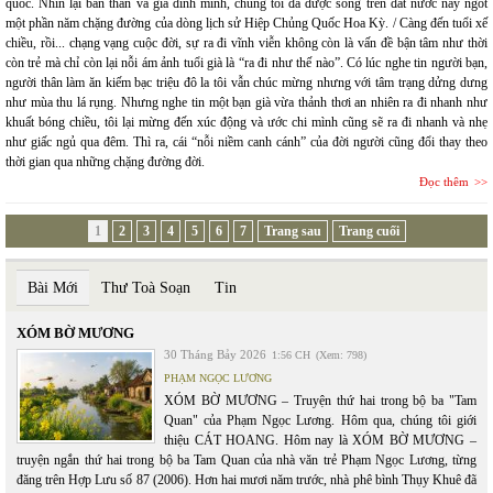
quốc. Nhìn lại bản thân và gia đình mình, chúng tôi đã được sống trên đất nước này ngót
một phần năm chặng đường của dòng lịch sử Hiệp Chủng Quốc Hoa Kỳ. / Càng đến tuổi xế
chiều, rồi... chạng vạng cuộc đời, sự ra đi vĩnh viễn không còn là vấn đề bận tâm như thời
còn trẻ mà chỉ còn lại nỗi ám ảnh tuổi già là “ra đi như thế nào”. Có lúc nghe tin người bạn,
người thân làm ăn kiếm bạc triệu đô la tôi vẫn chúc mừng nhưng với tâm trạng dửng dưng
như mùa thu lá rụng. Nhưng nghe tin một bạn già vừa thảnh thơi an nhiên ra đi nhanh như
khuất bóng chiều, tôi lại mừng đến xúc động và ước chi mình cũng sẽ ra đi nhanh và nhẹ
như giấc ngủ qua đêm. Thì ra, cái “nỗi niềm canh cánh” của đời người cũng đổi thay theo
thời gian qua những chặng đường đời.
Đọc thêm
1
2
3
4
5
6
7
Trang sau
Trang cuối
Bài Mới
Thư Toà Soạn
Tin
XÓM BỜ MƯƠNG
30 Tháng Bảy 2026
1:56 CH
(Xem: 798)
PHẠM NGỌC LƯƠNG
XÓM BỜ MƯƠNG – Truyện thứ hai trong bộ ba "Tam
Quan" của Phạm Ngọc Lương. Hôm qua, chúng tôi giới
thiệu CÁT HOANG. Hôm nay là XÓM BỜ MƯƠNG –
truyện ngắn thứ hai trong bộ ba Tam Quan của nhà văn trẻ Phạm Ngọc Lương, từng
đăng trên Hợp Lưu số 87 (2006). Hơn hai mươi năm trước, nhà phê bình Thụy Khuê đã