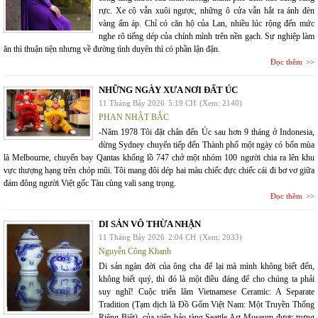
rực. Xe cộ vẫn xuôi ngược, những ô cửa vẫn hắt ra ánh đèn
vàng ấm áp. Chỉ có căn hộ của Lan, nhiều lúc rộng đến mức
nghe rõ tiếng dép của chính mình trên nền gạch. Sự nghiệp làm
ăn thì thuận tiện nhưng về đường tình duyên thì có phần lận đận.
Đọc thêm
NHỮNG NGÀY XƯA NƠI ĐẤT ÚC
11 Tháng Bảy 2026
5:19 CH
(Xem: 2140)
PHAN NHẬT BẮC
-Năm 1978 Tôi đặt chân đến Úc sau hơn 9 tháng ở Indonesia,
dừng Sydney chuyển tiếp đến Thành phố một ngày có bốn mùa
là Melbourne, chuyến bay Qantas khổng lồ 747 chở một nhóm 100 người chia ra lên khu
vực thượng hạng trên chóp mũi. Tôi mang đôi dép hai màu chiếc đực chiếc cái đi bơ vơ giữa
đám đông người Việt gốc Tàu cùng vali sang trọng.
Đọc thêm
DI SẢN VÔ THỪA NHẬN
11 Tháng Bảy 2026
2:04 CH
(Xem: 2033)
Nguyễn Công Khanh
Di sản ngàn đời của ông cha để lại mà mình không biết đến,
không biết quý, thì đó là một điều đáng để cho chúng ta phải
suy nghĩ! Cuộc triển lãm Vietnamese Ceramic: A Separate
Tradition (Tạm dịch là Đồ Gốm Việt Nam: Một Truyền Thống
Riêng Biệt), của viện bảo tàng Seattle Art Museum được trưng