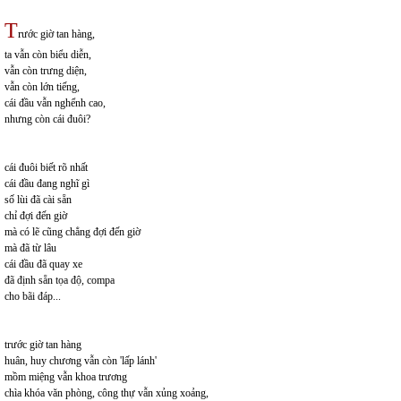
T
r
ước giờ tan hàng,
ta vẫn còn biểu diễn,
vẫn còn trưng diện,
vẫn còn lớn tiếng,
cái đầu vẫn nghểnh cao,
nhưng còn cái đuôi?
cái đuôi biết rõ nhất
cái đầu đang nghĩ gì
số lùi đã cài sẵn
chỉ đợi đến giờ
mà có lẽ cũng chẳng đợi đến giờ
mà đã từ lâu
cái đầu đã quay xe
đã định sẵn tọa độ, compa
cho bãi đáp...
trước giờ tan hàng
huân, huy chương vẫn còn 'lấp lánh'
mồm miệng vẫn khoa trương
chìa khóa văn phòng, công thự vẫn xủng xoảng,