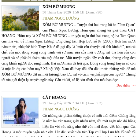
XÓM BỜ MƯƠNG
30 Tháng Bảy 2026
1:56 CH
(Xem: 798)
PHẠM NGỌC LƯƠNG
XÓM BỜ MƯƠNG – Truyện thứ hai trong bộ ba "Tam Quan"
của Phạm Ngọc Lương. Hôm qua, chúng tôi giới thiệu CÁT
HOANG. Hôm nay là XÓM BỜ MƯƠNG – truyện ngắn thứ hai trong bộ ba Tam Quan
của nhà văn trẻ Phạm Ngọc Lương, từng đăng trên Hợp Lưu số 87 (2006). Hơn hai mươi
năm trước, nhà phê bình Thụy Khuê đã gọi đây là "một câu chuyện cổ tích kinh dị", nơi cái
chết của một dòng sông song hành với sự mục rữa của môi trường, sự tha hóa của con
người và số phận bi thảm của một đứa trẻ. Một truyện ngắn đầy chất thơ, nhưng càng đẹp
càng khiến người đọc rùng mình. Hai mươi năm đã trôi qua. Dòng sông trong truyện có còn
là một ẩn dụ của hôm nay? Xã hội Việt Nam đã thay đổi đến đâu trước những vấn đề mà
XÓM BỜ MƯƠNG đặt ra: môi trường, bạo lực, sự vô cảm, và phẩm giá con người? Chúng
tôi xin giới thiệu lại truyện ngắn này. Câu trả lời, có lẽ, xin dành cho mỗi bạn đọc.
Đọc thêm
CÁT HOANG
29 Tháng Bảy 2026
3:34 CH
(Xem: 862)
PHẠM NGỌC LƯƠNG
Có những tác phẩm không thuộc về một thời điểm. Chúng lặng
lẽ nằm lại trên trang giấy nhiều năm, rồi một ngày nào đó bỗng
hiện lên với sức nặng như thể vừa mới được viết hôm qua. Cát
Hoang là một truyện ngắn như vậy. Lần đầu xuất hiện trên Tạp chí Hợp Lưu bởi lối viết tối