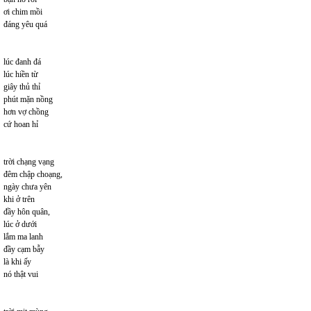
ơi chim mồi
đáng yêu quá
lúc đanh đá
lúc hiền từ
giây thủ thỉ
phút mặn nồng
hơn vợ chồng
cứ hoan hỉ
trời chạng vạng
đêm chập choạng,
ngày chưa yên
khi ở trên
đầy hôn quân,
lúc ở dưới
lắm ma lanh
đầy cạm bẫy
là khi ấy
nó thật vui