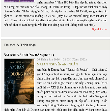
ngắm mưa bay” (Hơn 180 bài). Hai tập thơ này tuyển chọn
ra những bài thơ tâm đắc của Hoàng Thị Bích Hà trong 10 tập thơ đã xuất bản từ mấy
năm trước đây. Những tập gồm 50 bài, mỗi tập lọc ra khoảng 10-15 bài, trong những tập
gồm có 100 bài thơ lọc ra khoảng 15-20 bài. (Đây là 2 tập thơ cuối cùng khép lại việc in
thơ. Từ nay về sau tôi tiếp tục dành thời gian và tâm huyết cho truyện ngắn và tùy bút,
nếu bất chợt có cảm hứng thì vẫn làm thơ, đăng báo chứ không xuất bản nữa).
Đọc thêm
Tin sách & Trích đoạn
ÂM BẢN VÀ DƯƠNG BẢN (phần 1)
26 Tháng Sáu 2026
4:21 CH
(Xem: 2592)
MAI AN NGUYỄN ANH TUẤN
Âm bản & Dương bản (Négatif & Positif) – khái niệm có
gốc từ điện ảnh phim nhựa, còn gọi là phim điện ảnh hoặc
phim chiếu rạp, liên quan đến quy trình sản xuất phim có từ
buổi sơ sinh của Nghệ thuật Thứ Bảy - Nàng Tiên Út từ
cuối thế kỷ XIX (hiện phim nhựa và các loại máy quay máy
chiếu phim nhựa đã được đưa vào các Bảo tàng Điện ảnh),
cái quy trình mà nếu ai đó muốn tìm hiểu trên Google sẽ
không bao giờ có được thông tin đầy đủ… Nhưng, cuốn
sách này không đi sâu vào công nghệ Điện ảnh, chỉ mượn
khái niệm Âm bản & Dương bản như một cánh cửa ban đầu, một ký hiệu nghệ thuật