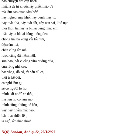
bao chuyện đời cấp bách,
nhất là để tự chuốc lấy phiền não ư?
mà làm sao quan tâm hết?
này nghèo, này khổ, này bệnh, này tù,
này mất nhà, này mất đất, này oan sai, khổ nạn...
thôi thôi, tai này ta bịt lại bằng nhạc êm,
mắt này ta bít lại bằng kiếng đen,
chòng hai ba vòng vải tối nữa,
đệm êm mà,
chăn cũng ấm mà,
rượu cũng đã mềm môi,
sơn hào, hải vị cũng vừa buông đũa,
cửa rộng nhà cao,
bạc vàng, đồ cổ, tài sản đủ cả,
thôi ta kệ đời,
cả nghĩ làm gì,
sẽ có người lo hộ,
mình "đi nhờ" xe thôi,
mà nếu họ có làm sao,
mình cũng không hề hấn,
vậy hãy nhắm mắt nào,
bật nhạc thiền lên,
ta ngủ, ấm thân thôi!
NQP, London, Anh qu
ố
c, 23/3/2023