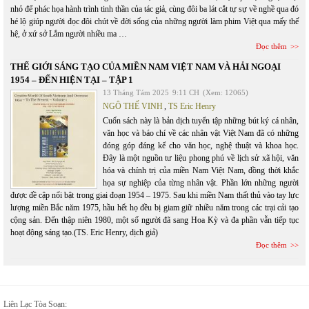
nhỏ để phác họa hành trình tinh thần của tác giả, cùng đôi ba lát cắt tự sự về nghề qua đó
hé lộ giúp người đọc đôi chút về đời sống của những người làm phim Việt qua mấy thế
hệ, ở xứ sở Lắm người nhiều ma …
Đọc thêm
THẾ GIỚI SÁNG TẠO CỦA MIỀN NAM VIỆT NAM VÀ HẢI NGOẠI
1954 – ĐẾN HIỆN TẠI – TẬP 1
13 Tháng Tám 2025
9:11 CH
(Xem: 12065)
NGÔ THẾ VINH
,
TS Eric Henry
Cuốn sách này là bản dịch tuyển tập những bút ký cá nhân,
văn học và báo chí về các nhân vật Việt Nam đã có những
đóng góp đáng kể cho văn học, nghệ thuật và khoa học.
Đây là một nguồn tư liệu phong phú về lịch sử xã hội, văn
hóa và chính trị của miền Nam Việt Nam, đồng thời khắc
họa sự nghiệp của từng nhân vật. Phần lớn những người
được đề cập nổi bật trong giai đoạn 1954 – 1975. Sau khi miền Nam thất thủ vào tay lực
lượng miền Bắc năm 1975, hầu hết họ đều bị giam giữ nhiều năm trong các trại cải tạo
cộng sản. Đến thập niên 1980, một số người đã sang Hoa Kỳ và đa phần vẫn tiếp tục
hoạt động sáng tạo.(TS. Eric Henry, dịch giả)
Đọc thêm
Liên Lạc Tòa Soạn: