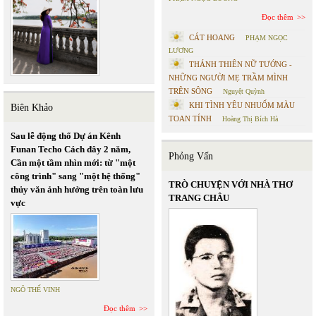
Đọc thêm
CÁT HOANG
PHẠM NGỌC
LƯƠNG
THÁNH THIÊN NỮ TƯỚNG -
NHỮNG NGƯỜI MẸ TRẦM MÌNH
TRÊN SÔNG
Nguyệt Quỳnh
KHI TÌNH YÊU NHUỐM MÀU
Biên Khảo
TOAN TÍNH
Hoàng Thị Bích Hà
Sau lễ động thổ Dự án Kênh
Funan Techo Cách đây 2 năm,
Phỏng Vấn
Cần một tầm nhìn mới: từ "một
công trình" sang "một hệ thống"
TRÒ CHUYỆN VỚI NHÀ THƠ
thủy văn ảnh hưởng trên toàn lưu
TRANG CHÂU
vực
NGÔ THẾ VINH
Đọc thêm