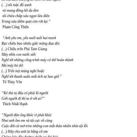
(…) tôi mặc đồ xanh
và mang đồng hồ da đen
tôi chứa chấp sáu ngọn lửa điên
Trong sáu diêm quẹt còn rớt lại.”
Phạm Công Thiện
“Anh yêu em, yêu nuối tuổi hai mươi
Rực chiếu bao nhiêu giấc mộng đua đòi
(...) Chiều trên Phá Tam Giang
Mày nhìn con nước xiết
Nghĩ tới những công trình mày có thể hoàn thành
Mà mày bỏ dở.
(...) Trên mịt mùng nghi hoặc
Nghĩ tới thanh xuân mất tích tự bao giờ.”
Tô Thùy Yên
“Kẻ thù ta đâu có phải là người
Giết người đi thì ta ở với ai?”
Thích Nhất Hạnh
“Người đàn ông khóc vì phải khóc
Như anh ôm em và tủi cực vô cùng
Cuộc đời cứ mở tròn những con mắt thản nhiên nhìn tội lỗi.
(...) Hãy cho anh la bằng cổ em