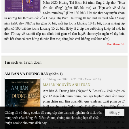
Năm 2025 Hoàng Thị Bích Hà trình làng 2 tập thơ: “Hoa
tím sầu đông” (gồm 103 bài thơ) và “Hẹn anh về vĩ dạ
ngắm mưa bay” (Hơn 180 bài). Hai tập thơ này tuyển chọn
ra những bài thơ tâm đắc của Hoàng Thị Bích Hà trong 10 tập thơ đã xuất bản từ mấy
năm trước đây. Những tập gồm 50 bài, mỗi tập lọc ra khoảng 10-15 bài, trong những tập
gồm có 100 bài thơ lọc ra khoảng 15-20 bài. (Đây là 2 tập thơ cuối cùng khép lại việc in
thơ. Từ nay về sau tôi tiếp tục dành thời gian và tâm huyết cho truyện ngắn và tùy bút,
nếu bất chợt có cảm hứng thì vẫn làm thơ, đăng báo chứ không xuất bản nữa).
Đọc thêm
Tin sách & Trích đoạn
ÂM BẢN VÀ DƯƠNG BẢN (phần 1)
26 Tháng Sáu 2026
4:21 CH
(Xem: 2618)
MAI AN NGUYỄN ANH TUẤN
Âm bản & Dương bản (Négatif & Positif) – khái niệm có
gốc từ điện ảnh phim nhựa, còn gọi là phim điện ảnh hoặc
phim chiếu rạp, liên quan đến quy trình sản xuất phim có từ
buổi sơ sinh của Nghệ thuật Thứ Bảy - Nàng Tiên Út từ
cuối thế kỷ XIX (hiện phim nhựa và các loại máy quay máy
Chúng tôi sử dụng cookie để cung cấp cho bạn trải nghiệm tốt nhất trên
Đồng ý
chiếu phim nhựa đã được đưa vào các Bảo tàng Điện ảnh),
trang web của chúng tôi. Nếu tiếp tục, chúng tôi cho rằng bạn đã chấp
cái quy trình mà nếu ai đó muốn tìm hiểu trên Google sẽ
thuận cookie cho mục đích này.
không bao giờ có được thông tin đầy đủ… Nhưng, cuốn