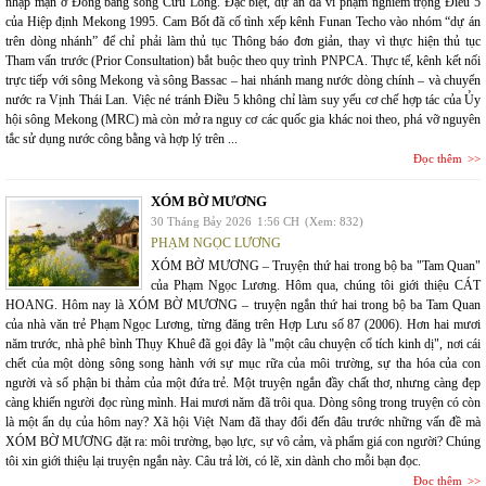
nhập mặn ở Đồng bằng sông Cửu Long. Đặc biệt, dự án đã vi phạm nghiêm trọng Điều 5
của Hiệp định Mekong 1995. Cam Bốt đã cố tình xếp kênh Funan Techo vào nhóm “dự án
trên dòng nhánh” để chỉ phải làm thủ tục Thông báo đơn giản, thay vì thực hiện thủ tục
Tham vấn trước (Prior Consultation) bắt buộc theo quy trình PNPCA. Thực tế, kênh kết nối
trực tiếp với sông Mekong và sông Bassac – hai nhánh mang nước dòng chính – và chuyển
nước ra Vịnh Thái Lan. Việc né tránh Điều 5 không chỉ làm suy yếu cơ chế hợp tác của Ủy
hội sông Mekong (MRC) mà còn mở ra nguy cơ các quốc gia khác noi theo, phá vỡ nguyên
tắc sử dụng nước công bằng và hợp lý trên ...
Đọc thêm
XÓM BỜ MƯƠNG
30 Tháng Bảy 2026
1:56 CH
(Xem: 832)
PHẠM NGỌC LƯƠNG
XÓM BỜ MƯƠNG – Truyện thứ hai trong bộ ba "Tam Quan"
của Phạm Ngọc Lương. Hôm qua, chúng tôi giới thiệu CÁT
HOANG. Hôm nay là XÓM BỜ MƯƠNG – truyện ngắn thứ hai trong bộ ba Tam Quan
của nhà văn trẻ Phạm Ngọc Lương, từng đăng trên Hợp Lưu số 87 (2006). Hơn hai mươi
năm trước, nhà phê bình Thụy Khuê đã gọi đây là "một câu chuyện cổ tích kinh dị", nơi cái
chết của một dòng sông song hành với sự mục rữa của môi trường, sự tha hóa của con
người và số phận bi thảm của một đứa trẻ. Một truyện ngắn đầy chất thơ, nhưng càng đẹp
càng khiến người đọc rùng mình. Hai mươi năm đã trôi qua. Dòng sông trong truyện có còn
là một ẩn dụ của hôm nay? Xã hội Việt Nam đã thay đổi đến đâu trước những vấn đề mà
XÓM BỜ MƯƠNG đặt ra: môi trường, bạo lực, sự vô cảm, và phẩm giá con người? Chúng
tôi xin giới thiệu lại truyện ngắn này. Câu trả lời, có lẽ, xin dành cho mỗi bạn đọc.
Đọc thêm