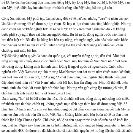
trẻ lớn bé đàn bà đàn ông đua nhau học tiếng Mỹ, lấy lòng Mỹ, làm bồi Mỹ, bợ đỡ Mỹ, van
xin Mỹ, thiếu điều lạy lục xin được trở thành công dân Mỹ bằng bất cứ giá nào.
Cộng Sản hất tay. Mỹ phủi tay. Cả hai cùng đối xử tệ hại/bạc, nhưng “cựu” tù nhân cải tạo,
lần đầu tiên trong đời có được sự lựa chọn. Đi hay ở, lựa chọn nào cũng khắc nghiệt. Nhưng
đành chọn cái đỡ khắc nghiệt hơn. Ít ra có được tự do - trên một nghĩa nào đó - là không
buộc phải suy nghĩ theo cái đầu của người khác. Bù lại ra đi, đồng nghĩa bước vào nhà tù
lưu thân biệt xứ. Bắt đầu lại bằng hai bàn tay trắng, với ngôn ngữ, văn hóa hoàn toàn khác
biệt, và với cơ thể rã rệu về chiều, như những toa tầu chất chứa nặng nỗi khổ đau, chán
chường, mệt mỏi, bất lực.
Mỹ đặt nặng nhân quyền là danh dự quốc gia, với truyền thống tự do, dân chủ. Một thời
từng nhúng tay khuấy động cuộc chiến Việt Nam, nay họ nhìn về Việt Nam như một biến
cố, dửng dưng, không dính líu tình cảm. Đúng là ngoại quốc và ngoại cuộc. Cuốn sách
nghiên cứu Việt Nam của cựu bộ trưởng MacNamara sau hai mươi năm chiến tranh kết thúc,
với biết bao vật đổi sao dời, xương người chất thành núi, máu người chảy thành biển, giờ
đây khơi khơi nhìn về “Việt Nam” như một bài học lầm lẫn đáng tiec. Như lời thú tội, biện
minh, tỉnh táo nhận lỗi trước lịch sử nhân loại. Nhưng vẫn giữ vững lập trường cố hữu, là
chối bỏ hình ảnh người lính Việt Nam Cộng Hòa.
Danh xưng “họ” lại bị đổi thêm lần nữa. Từ tù nhân cải tạo, bỗng dưng một sáng một chiều
trở thành cựu tù nhân chính trị, không ngoài mục đích hợp thức hóa để được sang Mỹ. Số
phận họ trở thành những con vật trao đổi, dùng để đặt điều kiện tìm kiếm hài cốt lính Mỹ rã
mục vo tăm biệt tích trên đất nước Việt Nam. Chẳng khác cuộc bán buôn nô lệ da đen thuở
thành lập Hiệp Chủng Quốc. Chỉ khác, nô lệ da đen ngày trước khắc số trên da để khỏi lẫn
lộn, thất lạc. Ngày nay hiện đại tân kỳ hơn, những mẫu số riêng gõ bằng computer in trên hồ
sơ của mỗi HO, rồi được ưu đãi khoác cho tấm áo nhân quyền, kẻ hưởng đặc ân nhân ái cuối