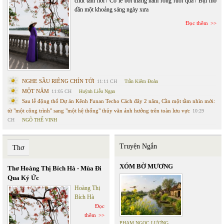
chút tăm hơi / Có lẽ bởi tháng năm rong ruỗi quá / Bụi mờ
dần một khoảng sáng ngày xưa
Đọc thêm
NGHE SẦU RIÊNG CHÍN TỚI
11:11 CH
Trần Kiêm Đoàn
MỘT NĂM
11:05 CH
Huỳnh Liễu Ngạn
Sau lễ động thổ Dự án Kênh Funan Techo Cách đây 2 năm, Cần một tầm nhìn mới:
từ "một công trình" sang "một hệ thống" thủy văn ảnh hưởng trên toàn lưu vực
10:29
CH
NGÔ THẾ VINH
Truyện Ngắn
Thơ
XÓM BỜ MƯƠNG
Thơ Hoàng Thị Bích Hà - Mùa Đi
Qua Ký Ức
Hoàng Thị
Bích Hà
Đọc
thêm
PHẠM NGỌC LƯƠNG