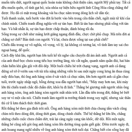
muốn tiêu diệt, người ngoại quốc hoàn toàn không chút thiện cảm, người Mỹ phủi tay. Tất cả
đều muốn quên, cố tình gạt bỏ, xóa nhòa sự hiện hữu người lính Cộng Hòa cũng chẳng thể
được. Họ đã có mặt trong khoảng vài ba chục năm trong dòng lịch sử dân tộc.
Tuổi thanh xuân, tuổi bước vào đời là bước vào bên trong cửa thần chết, ngửi mùi tử khí của
chính mình. Chiến tranh đồng nghĩa với sự tàn bạo. Biết là tàn bạo nhưng phải sống với tàn
bạo. Và bất nhẫn là, sự tàn bạo được chấp thuận, đánh bóng tối đa.
Sống trong sự chết như mảng lưới giăng ngang đỉnh đầu, chực chờ phủ chụp. Mà trên đời ai
chẳng sợ chết? Bản tính con người. Vả lại, chưa được sống tại sao phải chết?
Chiến đấu trong sự vô nghĩa, vô vọng, vô lý, lại không có tương lai, vô tình làm tay sai cho
ngoại bang, đế quốc.
Cách đây khá lâu, người bạn lớn tuổi kể tôi nghe câu chuyện đã ám ảnh anh. Người anh cả
của anh thuở học chưa xong tiểu học trường làng, tóc cắt ngắn, quanh năm quần đùi, hai bàn
chân hiếm khi gần gũi với đôi dép. Một buổi chiều hè trời chạng vạng, người anh cả đang
đứng sớ rớ ở vườn sau với túi trĩu nặng những viên bi sau một ngày cong lưng ăn thua cùng
mấy đứa bạn, thì ông anh hàng xóm ở sát vách cả chục năm, lớn hơn người anh cả gần chục
tuổi, trước ngày nhập ngũ, bỗng dưng xoa đầu người bạn nhỏ, “Mày may hơn tao, khi mày
lớn thì chiến tranh chắc đã chấm dứt, khỏi bị đi lính.” Thằng bé giương mắt ngước nhìn ông
anh hàng xóm, ông anh hàng xóm ngước mắt nhìn trời. Lần đầu tiên trong đời, thằng bé
biết
suy tư vì một câu nói. Chiến tranh làm người ta trưởng thành trong suy nghĩ, nhưng xác thân
thì cứ lì lợm thách thức thời gian.
Rồi thằng bé theo gia đình trôi nổi. Ông anh hàng xóm một thời chia chung tấm vách cũng
chìm trôi theo dòng đời, dòng thời gian, dòng chinh chiến. Thế hệ thằng bé lớn lên, chẳng
những chiến cuộc chưa chấm dứt, trái lại càng ngày cang tàn khốc, dữ dội. Rồi một ngày,
thằng bé cũng nối gót ông anh hàng xóm lên đường tòng quân giết giặc. Đêm trước ngày đi,
anh hoang mang nghĩ nhiều về ông anh hàng xóm thời tuổi dại. Chẳng biết còn sống hay đã