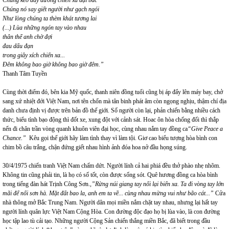
Chúng kéo đầy đường chiến xa đại bác
Chúng nó say giết người như gạch ngói
Như lòng chúng ta thèm khát tương lai
(...) Lùa những ngón tay vào nhau
thân thể anh chờ đợi
đau dấu đạn
trong giây xích chiến xa...
Đêm không bao giờ không bao giờ đêm.”
Thanh Tâm Tuyền
Cùng thời điểm đó, bên kia Mỹ quốc, thanh niên đồng tuổi cũng bị áp đẩy lên máy bay, chở
sang xứ nhiệt đới Việt Nam, nơi tên chốn mà tân binh phát âm còn ngọng nghịu, thậm chí địa
danh chưa định vị được trên bản đồ thế giới. Số người còn lại, phản chiến bằng nhiều cách
thức, biểu tình bạo động thì đốt xe, xung đột với cảnh sát. Hoac ôn hòa chống đối thì thắp
nến đi chân trần vòng quanh khuôn viên đại học, cùng nhau nắm tay đồng ca
“Give Peace a
Chance.”
Kêu gọi thế giới hãy làm tình thay vì làm tội. Giơ cao biểu tượng hòa bình con
chim bồ câu trắng, chận đứng giết nhau hình ảnh đóa hoa nở đầu họng súng.
30/4/1975 chiến tranh Việt Nam chấm dứt. Người lính cả hai phiá đều thở phào nhẹ nhõm.
Không tin cũng phải tin, là họ có số tốt, còn được sống sót. Quê hương đồng ca hòa bình
trong tiếng đàn hát Trịnh Công Sơn.,
”Rừng núi giang tay nối lại biển xa. Ta đi vòng tay lớn
mãi để nối sơn hà. Mặt đất bao la, anh em ta về... cùng nhau mừng vui như bão cát...”
Cửa
nhà thông mở Bắc Trung Nam. Người dân mọi miền nắm chặt tay nhau, nhưng lại hất tay
người lính quân lực Việt Nam Cộng Hòa. Con đường độc đạo họ bị lùa vào, là con đường
học tập lao tù cải tạo. Những người Cộng Sản chiến thắng miền Bắc, đã biết trong đầu