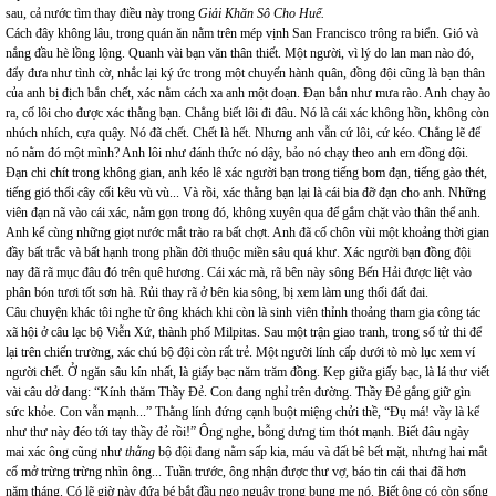
sau, cả nước tìm thay điều này trong
Giải Khăn Sô Cho Huế.
Cách đây không lâu, trong quán ăn nằm trên mép vịnh San Francisco trông ra biển. Gió và
nắng đầu hè lồng lộng. Quanh vài bạn văn thân thiết. Một người, vì lý do lan man nào đó,
đẩy đưa như tình cờ, nhắc lại ký ức trong một chuyến hành quân, đồng đội cũng là bạn thân
của anh bị địch bắn chết, xác nằm cách xa anh một đoạn. Đạn bắn như mưa rào. Anh chạy ào
ra, cố lôi cho được xác thằng bạn. Chẳng biết lôi đi đâu. Nó là cái xác không hồn, không còn
nhúch nhích, cựa quậy. Nó đã chết. Chết là hết. Nhưng anh vẫn cứ lôi, cứ kéo. Chẳng lẽ để
nó nằm đó một mình? Anh lôi như đánh thức nó dậy, bảo nó chạy theo anh em đồng đội.
Đạn chi chít trong không gian, anh kéo lê xác người bạn trong tiếng bom đạn, tiếng gào thét,
tiếng gió thổi cây cối kêu vù vù... Và rồi, xác thằng bạn lại là cái bia đỡ đạn cho anh. Những
viên đạn nã vào cái xác, nằm gọn trong đó, không xuyên qua để gắm chặt vào thân thể anh.
Anh kể cùng những giọt nước mắt trào ra bất chợt. Anh đã cố chôn vùi một khoảng thời gian
đầy bất trắc và bất hạnh trong phần đời thuộc miền sâu quá khư. Xác người bạn đồng đội
nay đã rã mục đâu đó trên quê hương. Cái xác mà, rã bên này sông Bến Hải được liệt vào
phân bón tươi tốt sơn hà. Rủi thay rã ở bên kia sông, bị xem làm ung thối đất đai.
Câu chuyện khác tôi nghe từ ông khách khi còn là sinh viên thỉnh thoảng tham gia công tác
xã hội ở câu lạc bộ Viễn Xứ, thành phố Milpitas. Sau một trận giao tranh, trong số tử thi để
lại trên chiến trường, xác chú bộ đội còn rất trẻ. Một người lính cấp dưới tò mò lục xem ví
người chết. Ở ngăn sâu kín nhất, là giấy bạc năm trăm đồng. Kẹp giữa giấy bạc, là lá thư viết
vài câu dở dang: “Kính thăm Thầy Đẻ. Con đang nghỉ trên đường. Thầy Đẻ gắng giữ gìn
sức khỏe. Con vẫn mạnh...” Thằng lính đứng cạnh buột miệng chửi thề, “Đụ má! vầy là kể
như thư này đéo tới tay thầy đẻ rồi!” Ông nghe, bỗng dưng tim thót mạnh. Biết đâu ngày
mai xác ông cũng như
thằng
bộ đội đang nằm sấp kia, máu và đất bê bết mặt, nhưng hai mắt
cố mở trừng trừng nhìn ông... Tuần trước, ông nhận được thư vợ, báo tin cái thai đã hơn
năm tháng. Có lẽ giờ này đứa bé bắt đầu ngọ nguậy trong bụng mẹ nó. Biết ông có còn sống