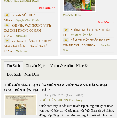
MAI AN NGUYỄN ANH TUẤN
Đọc thêm
DI SẢN VÔ THỪA
Trần Kiêm Đoàn
NHẬN
Nguyễn Công Khanh
Đọc thêm
KHI NHÀ VĂN NGỪNG VIẾT:
NHỮNG NGÀY XƯA NƠI ĐẤT
CÁI CHẾT KHÔNG CÓ ĐÁM
ÚC
PHAN NHẬT BẮC
TANG
Minh Hạo
CÁM ƠN ĐẤT NƯỚC HOA KỲ -
Việt Nam- THÁNG TƯ: KHI MỘT
THANK YOU, AMERICA
Trần Kiêm
NGÀY LÀ LỄ, NHƯNG CŨNG LÀ
Đoàn
TANG
Minh Hạo
Tin Sách
Chuyển Ngữ
Video & Audio : Nhạc & . . .
Đọc Sách - Mạn Đàm
THẾ GIỚI SÁNG TẠO CỦA MIỀN NAM VIỆT NAM VÀ HẢI NGOẠI
1954 – ĐẾN HIỆN TẠI – TẬP 1
13 Tháng Tám 2025
(Xem: 12082)
NGÔ THẾ VINH
,
TS Eric Henry
Cuốn sách này là bản dịch tuyển tập những bút ký cá nhân,
văn học và báo chí về các nhân vật Việt Nam đã có những
đóng góp đáng kể cho văn học, nghệ thuật và khoa học.