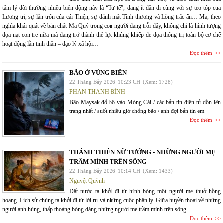
tâm lý đời thường nhiều biến động này là “Tử tế”, đang ít dần đi cùng với sự teo tóp của
Lương tri, sự lẩn trốn của cái Thiện, sự đánh mất Tình thương và Lòng trắc ẩn… Ma, theo
nghĩa khái quát về bản chất Ma Quỷ trong con người đang trỗi dậy, không chỉ là hình tượng
dọa nạt con trẻ nữa mà đang trở thành thế lực khủng khiếp đe dọa thống trị toàn bộ cơ chế
hoạt động lẫn tinh thần – đạo lý xã hội…
Đọc thêm
BÃO Ở VÙNG BIÊN
22 Tháng Bảy 2026
10:23 CH
(Xem: 1728)
PHAN THANH BÌNH
Bão Maysak đổ bộ vào Móng Cái / các bản tin điện tử dồn lên
trang nhất / suốt nhiều giờ chống bão / anh đợi bản tin em
Đọc thêm
THÁNH THIÊN NỮ TƯỚNG - NHỮNG NGƯỜI MẸ
TRẦM MÌNH TRÊN SÔNG
22 Tháng Bảy 2026
10:14 CH
(Xem: 1433)
Nguyệt Quỳnh
Đất nước ta khởi đi từ hình bóng một người mẹ thuở hồng
hoang. Lịch sử chúng ta khởi đi từ lời ru và những cuộc phân ly. Giữa huyền thoại về những
người anh hùng, thấp thoáng bóng dáng những người mẹ trầm mình trên sông.
Đọc thêm