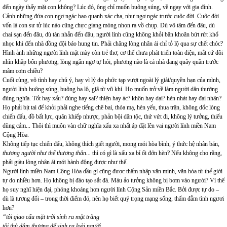
đến ngày thấy mặt con không? Lúc đó, ông chỉ muốn buông súng, về ngay với gia đình.
Cảnh những đứa con ngơ ngác bao quanh xác cha, như ngơ ngác trước cuộc đời. Cuộc đời
vốn là con sư tử lúc nào cũng chực giang móng nhọn ra vồ chụp. Dù vô tâm đến đâu, dù
chai sạn đến đâu, dù tàn nhẫn đến đâu, người lính cũng không khỏi băn khoăn bứt rứt khổ
nhọc khi đến nhà đồng đội báo hung tin. Phải chăng lòng nhân ái chỉ tỏ lộ qua sự chết chóc?
Hình ảnh những người lính mặt mày còn trẻ thơ, cơ thể chưa phát triển toàn diện, mắt cứ dõi
nhìn khắp bốn phương, lòng ngẩn ngơ tự hỏi, phương nào là cả nhà đang quây quần trước
mâm cơm chiều?
Cuối cùng, vô tình hay chủ ý, hay vì lý do phức tạp vượt ngoài lý giải/quyền hạn của mình,
người lính buông súng, buông ba lô, giã từ vũ khí. Họ muốn trở về làm người dân thường
đúng nghĩa. Tốt hay xấu? đúng hay sai? thiện hay ác? khôn hay dại? hèn nhát hay đại nhân?
Họ phải bịt tai để khỏi phải nghe tiếng chê bai, thóa mạ, hèn yếu, thua trận, không dốc lòng
chiến đấu, đồ bất lực, quân khiếp nhược, phản bội dân tộc, thứ vứt đi, không lý tưởng, thiếu
dũng cảm... Thôi thì muôn vàn chữ nghĩa xấu xa nhất áp đặt lên vai người lính miền Nam
Cộng Hòa.
Không tiếp tục chiến đấu, không thích giết người, mong mỏi hòa bình, ý thức hệ nhân bản,
thương người như thể thương thân...
thì có gì là xấu xa bỉ ổi đớn hèn? Nếu không cho rằng,
phải giàu lòng nhân ái mới hành động được như thế.
Người lính miền Nam Cộng Hòa dầu gì cũng được thấm nhập văn minh, văn hóa từ thế giới
tự do nhiều hơn. Họ không bị đào tạo sắt đá. Máu ảo tưởng không bị bơm vào người? Vì thế
họ suy nghĩ hiện đại, phóng khoáng hơn người lính Cộng Sản miền Bắc. Bởi được tự do –
dù là tương đối – trong thời điểm đó, nên họ biết quý trọng mạng sống, thấm đẫm tình ngươi
hơn?
“tôi giao cấu mặt trời sinh ra mặt trăng
tôi thủ dâm thượng đế sinh ra loài người