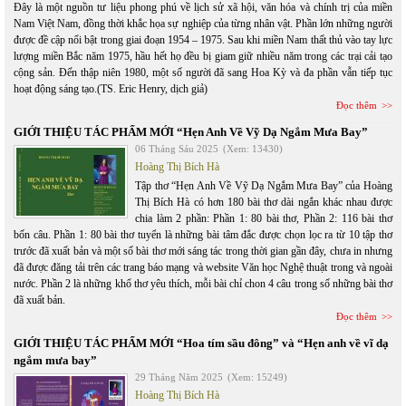
Đây là một nguồn tư liệu phong phú về lịch sử xã hội, văn hóa và chính trị của miền
Nam Việt Nam, đồng thời khắc họa sự nghiệp của từng nhân vật. Phần lớn những người
được đề cập nổi bật trong giai đoạn 1954 – 1975. Sau khi miền Nam thất thủ vào tay lực
lượng miền Bắc năm 1975, hầu hết họ đều bị giam giữ nhiều năm trong các trại cải tạo
cộng sản. Đến thập niên 1980, một số người đã sang Hoa Kỳ và đa phần vẫn tiếp tục
hoạt động sáng tạo.(TS. Eric Henry, dịch giả)
Đọc thêm
GIỚI THIỆU TÁC PHẨM MỚI “Hẹn Anh Về Vỹ Dạ Ngắm Mưa Bay”
06 Tháng Sáu 2025
(Xem: 13430)
Hoàng Thị Bích Hà
Tập thơ “Hẹn Anh Về Vỹ Dạ Ngắm Mưa Bay” của Hoàng
Thị Bích Hà có hơn 180 bài thơ dài ngắn khác nhau được
chia làm 2 phần: Phần 1: 80 bài thơ, Phần 2: 116 bài thơ
bốn câu. Phần 1: 80 bài thơ tuyển là những bài tâm đắc được chọn lọc ra từ 10 tập thơ
trước đã xuất bản và một số bài thơ mới sáng tác trong thời gian gần đây, chưa in nhưng
đã được đăng tải trên các trang báo mạng và website Văn học Nghệ thuật trong và ngoài
nước. Phần 2 là những khổ thơ yêu thích, mỗi bài chỉ chon 4 câu trong số những bài thơ
đã xuất bản.
Đọc thêm
GIỚI THIỆU TÁC PHẨM MỚI “Hoa tím sầu đông” và “Hẹn anh về vĩ dạ
ngắm mưa bay”
29 Tháng Năm 2025
(Xem: 15249)
Hoàng Thị Bích Hà