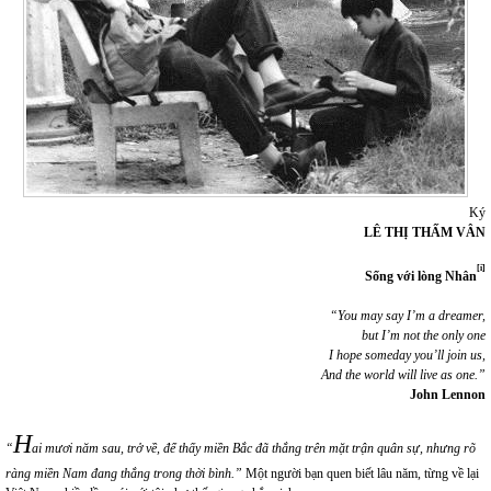
Ký
LÊ THỊ THẤM VÂN
[i]
Sống với lòng Nhân
“You may say I’m a dreamer,
but I’m not the only one
I hope someday you’ll join us,
And the world will live as one.”
John Lennon
H
“
ai mươi năm sau, trở về, để thấy miền Bắc đã thắng trên mặt trận quân sự, nhưng rõ
ràng miền Nam đang thắng trong thời bình.”
Một người bạn quen biết lâu năm, từng về lại