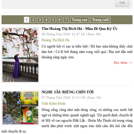
1
2
3
4
5
6
7
Trang sau
Trang cuối
Thơ Hoàng Thị Bích Hà - Mùa Đi Qua Ký Ức
08 Tháng Tám 2026
12:47 SA
(Xem: 88)
Hoàng Thị Bích Hà
Có người hỏi vì sao ta biền biệt / Đã bao mùa không thấy chút
tăm hơi / Có lẽ bởi tháng năm rong ruỗi quá / Bụi mờ dần một
khoảng sáng ngày xưa
Đọc thêm
NGHE SẦU RIÊNG CHÍN TỚI
07 Tháng Tám 2026
11:11 CH
(Xem: 50)
Trần Kiêm Đoàn
Dòng sống cũng như một dòng sông; có những con nước bất
ngờ và những khúc quanh nghiệt ngã. Tôi quyết định chuyến đi
từ Mỹ về cao nguyên Đắk Lắk - Buôn Ma Thuột chỉ trong vòng
mười lăm phút trước một ngọn trào tỉnh cảm đòi hỏi cần đến
một chuyến đi xa.