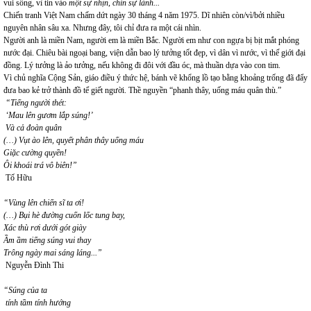
vui sống, vì tin vào
một sự nhịn, chín sự lành...
Chiến tranh Việt Nam chấm dứt ngày 30 tháng 4 năm 1975. Dĩ nhiên còn/vì/bởi nhiều
nguyên nhân sâu xa. Nhưng đây, tôi chỉ đưa ra một cái nhìn.
Người anh là miền Nam, người em là miền Bắc. Người em như con ngựa bị bịt mắt phóng
nước đại. Chiêu bài ngoại bang, viện dẫn bao lý tưởng tốt đẹp, vì dân vì nước, vì thế giới đại
đồng. Lý tưởng là ảo tưởng, nếu không đi đôi với đầu óc, mà thuần dựa vào con tim.
Vì chủ nghĩa Cộng Sản, giáo điều ý thức hệ, bánh vẽ khổng lồ tạo bằng khoảng trống đã đẩy
đưa bao kẻ trở thành đồ tể giết người. Thề nguyền “phanh thây, uống máu quân thù.”
“Tiếng người thét:
‘Mau lên gươm lắp súng!’
Và cả đoàn quân
(…) Vụt ào lên, quyết phân thây uống máu
Giặc cường quyền!
Ôi khoái trá vô biên!”
Tố Hữu
“Vùng lên chiến sĩ ta ơi!
(…) Bụi hè đường cuốn lốc tung bay,
Xác thù rơi dưới gót giày
Ầm ầm tiếng súng vui thay
Trông ngày mai sáng láng...”
Nguyễn Đình Thi
“Súng của ta
tính tầm tính hướng