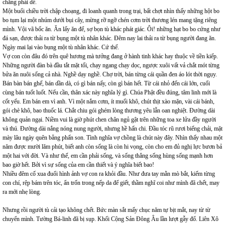
chẳng phải dễ.
Một buổi chiều trời chập choạng, đi loanh quanh trong trại, bất chợt nhìn thấy những hột bo
bo tụm lại một nhúm dưới bụi cây, mừng rỡ ngỡ chén cơm trời thương lén mang tặng riêng
mình. Vội vã bốc ăn. Ăn lấy ăn để, sợ bọn tù khác phát giác. Ôi! những hạt bo bo cứng như
đá sạn, được thải ra từ bụng một tù nhân khác. Đêm nay lai thải ra từ bụng người đang ăn.
Ngày mai lại vào bụng một tù nhân khác. Cứ thế.
Vợ con còn đâu đó trên quê hương mà tưởng đang ở hành tinh khác hay thuộc về tiền kiếp.
Những người đàn bà đầu tắt mặt tối, chạy ngang chạy dọc, ngược xuôi vất vả chắt mót từng
bửa ăn nuôi sống cả nhà. Nghề dạy nghề. Chợ trời, bán từng cái quần đen áo lót thời ngụy.
Bán bàn bán ghế, bán dần dà, có gì bán nấy, còn gì bán hết. Từ cái nhỏ đến cái lớn, cuối
cùng bán tuốt luốt. Nếu cần, thân xác này nghĩa lý gì. Chúa Phật đều đúng, tâm linh mới là
cốt yếu. Em bán em vì anh. Vì một nắm cơm, ít muối khô, chút thịt xào mặn, vài cái bánh,
gói chè khô, bao thuốc lá. Chắt chiu gói ghém lòng thương yêu lẫn oan nghiệt. Đường dài
không quản ngại. Niềm vui là giờ phút chen chân ngủ gật trên những toa xe lửa đầy người
và thú. Đường dài nắng nóng nung người, nhưng hề hấn chi. Đầu tóc rũ rươi biếng chải, mặt
mày lâu ngày quên bẵng phấn son. Tình nghĩa vợ chồng là chút này đây. Nhìn thấy nhau một
năm được mười lăm phút, biết anh còn sống là còn hi vọng, còn cho em đủ nghị lực bươn bả
một hai với đời. Và như thế, em cần phải sống, và sống thẳng sống hùng sống mạnh hơn
bao giờ hết. Bởi vì sự sống của em cần thiết và ý nghĩa biết bao!
Nhiều đêm cố xua đuổi hình ảnh vợ con ra khỏi đầu. Như đưa tay mằn mò bắt, kiếm từng
con chí, rệp bám trên tóc, ẩn trốn trong nếp da để giết, thầm nghĩ coi như mình đã chết, may
ra mới nhẹ lòng.
Nhưng rồi người tù cải tạo không chết. Bức màn sắt mấy chục năm tự bịt mắt, nay từ từ
chuyển mình. Tường Bá-linh đã bị sụp. Khối Cộng Sản Đông Âu lần lượt gẫy đổ. Liên Xô