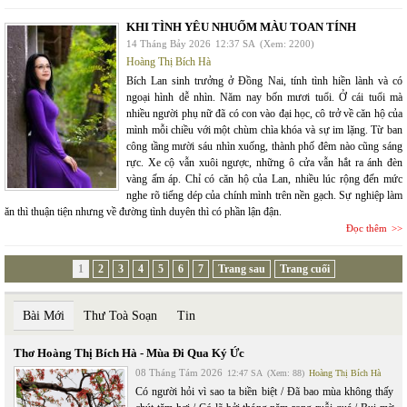
KHI TÌNH YÊU NHUỐM MÀU TOAN TÍNH
14 Tháng Bảy 2026
12:37 SA
(Xem: 2200)
Hoàng Thị Bích Hà
Bích Lan sinh trưởng ở Đồng Nai, tính tình hiền lành và có
ngoại hình dễ nhìn. Năm nay bốn mươi tuổi. Ở cái tuổi mà
nhiều người phụ nữ đã có con vào đại học, cô trở về căn hộ của
mình mỗi chiều với một chùm chìa khóa và sự im lặng. Từ ban
công tầng mười sáu nhìn xuống, thành phố đêm nào cũng sáng
rực. Xe cộ vẫn xuôi ngược, những ô cửa vẫn hắt ra ánh đèn
vàng ấm áp. Chỉ có căn hộ của Lan, nhiều lúc rộng đến mức
nghe rõ tiếng dép của chính mình trên nền gạch. Sự nghiệp làm
ăn thì thuận tiện nhưng về đường tình duyên thì có phần lận đận.
Đọc thêm
1
2
3
4
5
6
7
Trang sau
Trang cuối
Bài Mới
Thư Toà Soạn
Tin
Thơ Hoàng Thị Bích Hà - Mùa Đi Qua Ký Ức
08 Tháng Tám 2026
12:47 SA
(Xem: 88)
Hoàng Thị Bích Hà
Có người hỏi vì sao ta biền biệt / Đã bao mùa không thấy