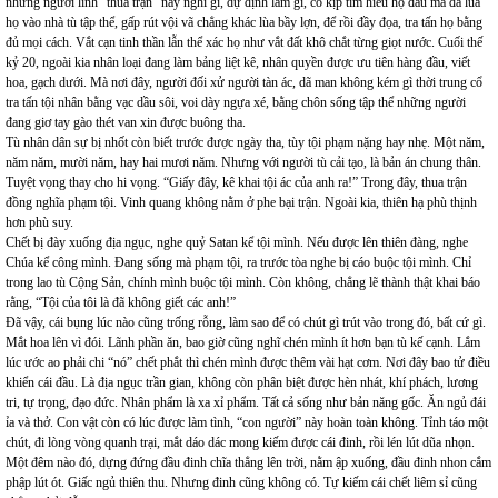
những người lính “thua trận” này nghĩ gì, dự định làm gì, có kịp tìm hiểu họ đâu mà đã lùa
họ vào nhà tù tập thể, gấp rút vội vã chẳng khác lùa bầy lợn, để rồi đầy đọa, tra tấn họ bằng
đủ mọi cách. Vắt cạn tinh thần lẫn thể xác họ như vắt đất khô chắt từng giọt nước. Cuối thế
kỷ 20, ngoài kia nhân loại đang làm bảng liệt kê, nhân quyền được ưu tiên hàng đầu, viết
hoa, gạch dưới. Mà nơi đây, người đối xử người tàn ác, dã man không kém gì thời trung cổ
tra tấn tội nhân bằng vạc dầu sôi, voi dày ngựa xé, bằng chôn sống tập thể những người
đang giơ tay gào thét van xin được buông tha.
Tù nhân dân sự bị nhốt còn biết trước được ngày tha, tùy tội phạm nặng hay nhẹ. Một năm,
năm năm, mười năm, hay hai mươi năm. Nhưng với người tù cải tạo, là bản án chung thân.
Tuyệt vọng thay cho hi vọng. “Giấy đây, kê khai tội ác của anh ra!” Trong đây, thua trận
đồng nghĩa phạm tội. Vinh quang không nằm ở phe bại trận. Ngoài kia, thiên hạ phù thịnh
hơn phù suy.
Chết bị đày xuống địa ngục, nghe quỷ Satan kể tội mình. Nếu được lên thiên đàng, nghe
Chúa kể công mình. Đang sống mà phạm tội, ra trước tòa nghe bị cáo buộc tội mình. Chỉ
trong lao tù Cộng Sản, chính mình buộc tội mình. Còn không, chẳng lẽ thành thật khai báo
rằng, “Tội của tôi là đã không giết các anh!”
Đã vậy, cái bụng lúc nào cũng trống rỗng, làm sao để có chút gì trút vào trong đó, bất cứ gì.
Mắt hoa lên vì đói. Lãnh phần ăn, bao giờ cũng nghĩ chén mình ít hơn bạn tù kế cạnh. Lắm
lúc ước ao phải chi “nó” chết phắt thì chén mình được thêm vài hạt cơm. Nơi đây bao tử điều
khiển cái đầu. Là địa ngục trần gian, không còn phân biệt được hèn nhát, khí phách, lương
tri, tự trọng, đạo đức. Nhân phẩm là xa xỉ phẩm. Tất cả sống như bản năng gốc. Ăn ngủ đái
ỉa và thở. Con vật còn có lúc được làm tình, “con người” này hoàn toàn không. Tỉnh táo một
chút, đi lòng vòng quanh trại, mắt dáo dác mong kiếm được cái đinh, rồi lén lút dũa nhọn.
Một đêm nào đó, dựng đứng đầu đinh chĩa thẳng lên trời, nằm ập xuống, đầu đinh nhon cắm
phập lút ót. Giấc ngủ thiên thu. Nhưng đinh cũng không có. Tự kiếm cái chết liêm sỉ cũng