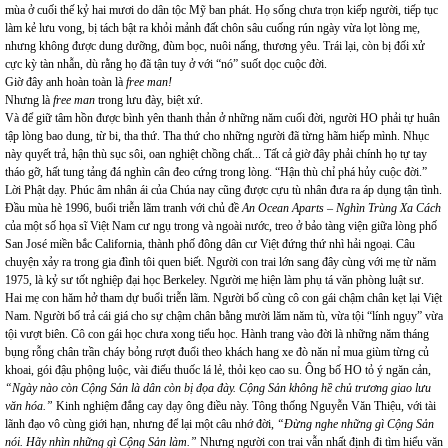
mùa ở cuối thế kỷ hai mươi do dân tộc Mỹ ban phát. Họ sống chưa trọn kiếp người, tiếp tục
làm kẻ lưu vong, bị tách bật ra khỏi mảnh đất chôn sâu cuống rún ngày vừa lọt lòng mẹ,
nhưng không được dung dưỡng, đùm bọc, nuôi nấng, thương yêu. Trái lại, còn bị đối xử
cực kỳ tàn nhẫn, dù rằng họ đã tận tuy ở với “nó” suốt dọc cuộc đời.
Giờ đây anh hoàn toàn là
free man!
Nhưng là
free man
trong lưu đày, biệt xứ.
Và để giữ tâm hồn được bình yên thanh thản ở những năm cuối đời, người HO phải tự huân
tập lòng bao dung, từ bi, tha thứ. Tha thứ cho những người đã từng hãm hiếp mình. Nhục
này quyết trả, hận thù sục sôi, oan nghiệt chồng chất... Tất cả giờ đây phải chính họ tự tay
tháo gỡ, hất tung tảng đá nghìn cân đeo cứng trong lòng. “Hận thù chỉ phá hủy cuộc đời.”
Lời Phật dạy. Phúc âm nhân ái của Chúa nay cũng được cựu tù nhân đưa ra áp dụng tận tình.
Đầu mùa hè 1996, buổi triễn lãm tranh với chủ đề
An Ocean Aparts – Nghìn Trùng Xa Cách
của một số họa sĩ Việt Nam cư ngụ trong và ngoài nước, treo ở bảo tàng viện giữa lòng phố
San José miền bắc California, thành phố đông dân cư Việt đứng thứ nhì hải ngoại. Câu
chuyện xảy ra trong gia đình tôi quen biết. Người con trai lớn sang đây cùng với mẹ từ năm
1975, là kỷ sư tốt nghiệp đại học Berkeley. Người mẹ hiện làm phụ tá văn phòng luật sư.
Hai mẹ con hăm hở tham dự buổi triễn lãm. Người bố cùng cô con gái chậm chân kẹt lại Việt
Nam. Người bố trả cái giá cho sự chậm chân bằng mười lăm năm tù, vừa tội “lính ngụy” vừa
tội vượt biên. Cô con gái học chưa xong tiểu học. Hành trang vào đời là những năm tháng
bụng rỗng chân trần cháy bỏng rượt đuổi theo khách hang xe đò năn nỉ mua giùm từng củ
khoai, gói đậu phộng luộc, vài điếu thuốc lá lẻ, thỏi kẹo cao su. Ông bố HO tỏ ý ngăn cản,
“Ngày nào còn Cộng Sản là dân còn bị đọa đày. Cộng Sản không hề chủ trương giao lưu
văn hóa.”
Kinh nghiệm đắng cay dạy ông điều này. Tông thống Nguyễn Văn Thiệu, với tài
lãnh đạo vô cùng giới hạn, nhưng để lại một câu nhớ đời,
“Đừng nghe những gì Cộng Sản
nói. Hãy nhìn những gì Cộng Sản làm.”
Nhưng người con trai vẫn nhất định đi tìm hiểu văn