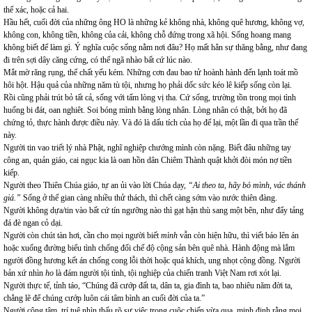
thể xác, hoặc cả hai.
Hầu hết, cuối đời của những ông HO là những kẻ không nhà, không quê hương, không vợ,
không con, không tiền, không của cải, không chỗ đứng trong xã hội. Sống hoang mang
không biết để làm gì. Ý nghĩa cuộc sống nằm nơi đâu? Họ mất hẳn sự thăng bằng, như đang
đi trên sợi dây căng cứng, có thể ngã nhào bất cứ lúc nào.
Mắt mờ răng rụng, thể chất yếu kém. Những cơn đau bao tử hoành hành đến lạnh toát mồ
hôi hột. Hậu quả của những năm tù tội, nhưng họ phải dốc sức kéo lê kiếp sống còn lại.
Rồi cũng phải trút bỏ tất cả, sống với tấm lòng vị tha. Cứ sống, trường tồn trong mọi tình
huống bi đát, oan nghiêt. Soi bóng mình bằng lòng nhân. Lòng nhân có thật, bởi họ đã
chứng tỏ, thực hành được điều này. Và đó là dấu tích của họ để lại, một lần đi qua trần thế
này.
Người tin vao triết lý nhà Phật, nghĩ nghiệp chướng mình còn nặng. Biết đâu những tay
công an, quản giáo, cai ngục kia là oan hồn dân Chiêm Thành quật khởi đòi món nợ tiền
kiếp.
Người theo Thiên Chúa giáo, tự an ủi vào lời Chúa dạy,
“Ai theo ta, hãy bỏ mình, vác thánh
giá.”
Sống ở thế gian càng nhiều thử thách, thì chết càng sớm vào nước thiên đàng.
Người không dựa/tin vào bất cứ tín ngưỡng nào thì gạt hận thù sang một bên, như đẩy tảng
đá đè ngan cỏ dại.
Người còn chút tàn hơi, cần cho mọi người biết
mình
vẫn còn hiện hữu, thì viết báo lên án
hoặc xuống đường biểu tình chống đối chế độ cộng sản bên quê nhà. Hành động mà lắm
người đồng hương kết án chống cong lỗi thời hoặc quá khích, ung nhọt cộng đồng. Người
bản xứ nhìn
ho
là đám người tội tình, tội nghiệp của chiến tranh Việt Nam rơi xót lại.
Người thực tế, tỉnh táo, “Chúng đã cướp đất ta, dân ta, gia đình ta, bao nhiêu năm đời ta,
chẳng lẽ để chúng cướp luôn cái tâm bình an cuối đời của ta.”
Người công tâm, trí tuệ nhìn thấu rõ sự việc trong cuộc chiến vừa qua, minh định rằng mọi