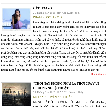
CÁT HOANG
29 Tháng Bảy 2026
3:34 CH
(Xem: 898)
PHẠM NGỌC LƯƠNG
Có những tác phẩm không thuộc về một thời điểm. Chúng lặng
lẽ nằm lại trên trang giấy nhiều năm, rồi một ngày nào đó bỗng
hiện lên với sức nặng như thể vừa mới được viết hôm qua. Cát
Hoang là một truyện ngắn như vậy. Lần đầu xuất hiện trên Tạp chí Hợp Lưu bởi lối viết tối
giản, đứt đoạn như điện ảnh, ngôn ngữ đầy ký hiệu, và một thế giới nghệ thuật khiến người
đọc vừa bối rối vừa ám ảnh. Nhà phê bình Thụy Khuê từng nhận xét đây là một truyện ngắn
có cấu trúc của thơ hiện đại, nơi mỗi câu chữ đều trở thành một ám hiệu, buộc người đọc
phải đọc bằng trực giác nhiều hơn bằng cốt truyện. Trong thế giới ấy, có một bãi đất nổi giữa
dòng sông, một cộng đồng sống như chưa từng biết đến ánh sáng của văn minh, nơi trẻ em
không được học chữ, nơi người biết chữ bị gọi là "con điên", và nơi bạo lực dần trở thành
trật tự bình thường. Đó là một không gian hư cấu. Nhưng điều khiến Cát Hoang sống mãi
không nằm ở tính hư cấu ấy, mà ở khả năng đánh thức những câu hỏi chưa bao giờ cũ:
Đọc thêm
“THỜI NÀY KHÔNG PHẢI LÀ THỜI CỦA VĂN
CHƯƠNG NGHỆ THUẬT”
22 Tháng Bảy 2026
10:50 CH
(Xem: 1494)
MAI AN NGUYỄN ANH TUẤN
MẢNH ĐẤT ÍT NGƯỜI NHIỀU MA… NGƯỜI, viết hoa,
theo tính chất triết học cả Đông lẫn Tây, và theo cách hiểu của