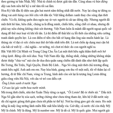
theo gương tư bản Nhật, Mỹ. Nhà tù chính trị được giải tán dần. Cùng nhau
rủ bùn đứng
dậy
sau hơn nửa thế kỷ u mê tăm tối sai lầm.
Hoa Kỳ bắt đầu lộ diện sau gần hai mươi năm thống nhất đất nước. Nay lại cũng tự đứng ra
đóng vai
anh hùng cao bồi
cứu vớt dân tộc Việt bằng dollars xanh thay cho súng đạn thời
chiến. Và rồi, không quên đưa ngón tay út vực người tù cải tạo đứng dậy. Nhưng người đã
một thời hô hào, hứa chắc, chúng ta là đồng minh, chiến hữu, sống chết có nhau, nhưng đã
phủi tay nửa chừng không chút xót thương. Việt Nam luôn là mảnh đất người ngoại quốc xử
dụng để thử mọi loại vũ khí tối tân. Là thí điểm để thải khí cụ lỗi thời của những siêu cường
tranh dành quyền lực. Là con điếm rẻ tiền cho bất cứ hạng đàn ông nào muốn hành lạc. Là
thùng rác vĩ đại có sức chứa mọi thứ dơ bẩn nhất trên đời. Là nơi chốn áp dụng mọi cặn bã
của bất cứ triết lý – chủ nghĩa – tư tưởng, trò chơi trí thức do con người nghĩ ra.
Bắc Việt Hồ Chí Minh và Trung Cộng Chu Ân Lai một thời hữu nghị thắm thiết
môi hở
răng lạnh. Răng cắn môi đau.
Nay Việt Nam độc lập, thống nhất, chẳng những không nhận
được thiệp “chia vui” mà còn đe dọa đưa quân sang chiếm đất dành dân như thời lập quốc
Bà Trưng, Bà Triệu, Ngô Quyền, Đinh Bộ Lĩnh... Nga Sô cũng một thời chủ trương đồng
minh hữu nghĩ. Anh anh em em. Nay hòa bình, giang sơn thu về một mối, tôi về thăm lại cố
hương, đi từ Bắc chí Nam, vòng ra Trung, hình ảnh còn sót lại là tượng ông Lenin đứng
giữa công viên Hà Nội, với câu vè trẻ con diễu cợt:
Ông Lênin sanh ở nước Nga
Cớ sao lại gác vườn hoa nước mình.
Mà trong thời chiến, nhà thơ Xuân Thủy từng ca ngợi,
“Ôi Lenin! Bộ óc thiên tài.”
Dấu tích
Nga Sô gần như bị xóa sạch, tưởng chừng như chưa từng tham dự, liên hệ ở đất nước này
dù chỉ ngược giòng thời gian chưa tới phần tư thế kỷ. Nơi họ từng gieo gió rắc mưa. Ho một
tiếng là mấy ông tướng lãnh miền Bắc mất hồn khiếp vía. Giờ đây, cả nước chỉ còn thấy Mỹ.
Mỹ là chính. Mỹ là đúng. Mỹ là number one. Mỹ là tất cả. Mỹ là quốc giáo. Mọi người già