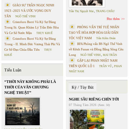
GIÁO SƯ TRẦN NGỌC NINH
1923 -2025 VÀ ƯỚC VỌNG DUY
Trần Thị Nguyệt Mai
,
TRANG CHÂU
TÂN
NGÔ THẾ VINH
Đọc thêm
Cristoforo Borri Và Ký Sự Đàng
PHỎNG VẤN TRÍ TUỆ NHÂN
Trong Iii. Quan Khám Lý Trần Đức Hòa
TẠO VỀ HÒA HỢP HÒA GIẢI DÂN
Và Cơ Sở Nước Mặn
THỤY KHUÊ
TỘC VIỆT NAM
Trần Kiêm Đoàn
Cristoforo Borri Và Ký Sự Đàng
RFA Phỏng vấn BS Ngô Thế Vinh
Trong - II. Minh Đức Vương Thái Phi Và
về Kênh Funan và Đồng Bằng Sông Cửu
Cơ Sở Đạo Chúa Đầu Tiên
THỤY
Long
KHUÊ
NGÔ THẾ VINH
,
MAI TRẦN
GẶP LẠI PHAN NHẬT NAM
TRÊN QUỐC LỘ 1
TRẦN VŨ
,
PHAN
Tiểu Luận
NHẬT NAM
“THỜI NÀY KHÔNG PHẢI LÀ
THỜI CỦA VĂN CHƯƠNG
Ký / Tùy Bút
NGHỆ THUẬT”
NGHE SẦU RIÊNG CHÍN TỚI
07 Tháng Tám 2026
(Xem: 50)