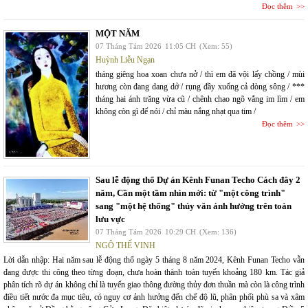
Đọc thêm
MỘT NĂM
07 Tháng Tám 2026
11:05 CH
(Xem: 55)
Huỳnh Liễu Ngạn
tháng giêng hoa xoan chưa nở / thì em đã vội lấy chồng / mùi
hương còn đang dang dở / rụng đầy xuống cả dòng sông / ***
tháng hai ánh trăng vừa cũ / chênh chao ngõ vắng im lìm / em
không còn gì để nói / chỉ màu nắng nhạt qua tim /
Đọc thêm
Sau lễ động thổ Dự án Kênh Funan Techo Cách đây 2
năm, Cần một tầm nhìn mới: từ "một công trình"
sang "một hệ thống" thủy văn ảnh hưởng trên toàn
lưu vực
07 Tháng Tám 2026
10:29 CH
(Xem: 136)
NGÔ THẾ VINH
Lời dẫn nhập: Hai năm sau lễ động thổ ngày 5 tháng 8 năm 2024, Kênh Funan Techo vẫn
đang được thi công theo từng đoạn, chưa hoàn thành toàn tuyến khoảng 180 km. Tác giả
phân tích rõ dự án không chỉ là tuyến giao thông đường thủy đơn thuần mà còn là công trình
điều tiết nước đa mục tiêu, có nguy cơ ảnh hưởng đến chế độ lũ, phân phối phù sa và xâm