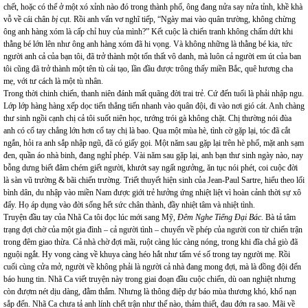
chết, hoặc có thể ở một xó xỉnh nào đó trong thành phố, ông đang nửa say nửa tỉnh, khề khà
vỗ về cái chân
bị
cụt. Rồi anh vẩn vơ nghĩ tiếp, “Ngày mai vào quân trường, không chừng
ông anh hàng xóm là cấp chỉ huy của mình?” Kết cuộc là chiến tranh không chấm dứt khi
thằng bé lớn lên như ông anh hàng xóm đã hi vọng. Và không những là thằng bé kia, tức
người anh cả của bạn tôi, đã trở thành một tổn thất vô danh, mà luôn cả người em út của ban
tôi cũng đã trở thành một tên tù cải tạo, lần đầu được trông thấy miền Bắc, quê hương cha
mẹ, với tư cách là một tù nhân.
Trong thời chinh chiến, thanh niên đánh mất quãng đời trai trẻ. Cứ đến tuổi là phải nhập ngu.
Lớp lớp hàng hàng xếp dọc tiến thẳng tiến nhanh vào quân đội, đi vào nơi gió cát. Anh chàng
thư sinh ngồi cạnh chị cả tôi suốt niên học, tướng trói gà không chặt. Chị thường nói đùa
anh có cổ tay chẳng lớn hơn cổ tay chị là bao. Qua một mùa hè, tình cờ gặp lại, tóc đã cắt
ngắn, hỏi ra anh sắp nhập ngũ, đã có giấy gọi. Một năm sau gặp lại trên hè phố, mặt anh sạm
đen, quần áo nhà binh, đang nghỉ phép. Vài năm sau gặp lại, anh bạn thư sinh ngày nào, nay
bỗng dưng biết đâm chém giết người, khướt say ngất ngưởng, ăn tục nói phét, coi cuộc đời
là sàn vũ trường & bãi chiến trường. Triết thuyết hiện sinh của Jean-Paul Sartre, hiểu theo lối
bình dân, du nhập vào miền Nam được giới trẻ hưởng ứng nhiệt liệt vì hoàn cảnh thời sự xô
đẩy. Họ áp dụng vào đời sống hết sức chân thành, đầy nhiệt tâm và nhiệt tình.
Truyện đầu tay của Nhã Ca tôi đọc lúc mới sang Mỹ,
Đêm Nghe Tiếng Đại Bác.
Bà tả tâm
trạng đợi chờ của một gia đình – cả người tình – chuyến về phép của người con từ chiến trận
trong đêm giao thừa. Cả nhà chờ đợi mãi, ruột càng lúc càng nóng, trong khi đĩa chả giò đã
nguội ngắt. Hy vong càng về khuya càng héo hắt như tấm vé số trong tay người mẹ. Rồi
cuối cùng cửa mở, người về không phải là người cả nhà đang mong đợi, mà là đồng đội đến
báo hung tin. Nhã Ca viết truyện này trong giai đoạn đầu cuộc chiến, dù oan nghiệt nhưng
còn đượm nét dịu dàng, đằm thắm. Nhưng là thông điệp dự báo mùa thương khó, khổ nạn
sắp đến. Nhã Ca chưa tả anh lính chết trận như thế nào, thảm thiết, đau đớn ra sao. Mãi về