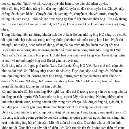
hóa cội nguồn. Người vợ vẫn cương quyết thể hiện tự do dân chủ nhân quyền.
Đêm đó, ông HO thức trắng ôm đầu suy nghĩ. Chuyện nọ dẫn tới chuyện kia. Chuyện này
chồng lên chuyện khác... Chuyện đời, chuyện người, chuyện ta, chuyện nước, chuyện
chung, chuyện riêng... Nỗi bất lực tuyệt vọng lại làm tê liệt tấm/tâm thân ông. Từng ấy tháng
năm xa cách người thân yêu ruột thịt, là từng ấy khoảng cách khó khăn buộc chặt (lại) lòng
nhau.
Trong đầu ông hiện ra những khuôn mặt thờ ơ, lạnh lẽo của những ông HO sáng-trưa-chiều-
tối ngồi dính chặt thân xác trong những chiếc ghế nhựa xỉn màu trong khu Lion. Ngồi chỉ
mà ngồi, như sống, hoàn toàn vô dụng, vô nghĩa, vô trách nhiệm, hoàn toàn bị bôi xóa.
Buổi chiều mùa đông, đâu đó trong thành phố thuộc miền đông nước Mỹ. Ông HO Việt
Nam mở cửa nhìn quanh bốn phía. Trời đất bao phủ màu tuyết trắng xóa. Tuyết đồng nghĩa
là lạnh, và nơi mỗi ngày ông mỗi lăn lại gần, là huyệt mộ.
Buổi sáng mùa hè, ở góc phố miền Nam, California. Ông HO Việt Nam nhỏ thó, còm cõi
như cả đời thiếu ăn. Thò tay nhặt nhanh tờ báo chợ. Đọc, đọc, đọc ngấu nghiến. Niềm an
vui, dịu lòng chốc lát. Những năm lính tráng, những năm tù rạc, là những năm đầu óc bị
đóng cửa tối om. Nơi đây, chữ người đọc không hiểu. Những tờ báo chợ, báo biếu, báo
lượm vẫn là niềm lưu luyến nối liền quê nhà.
Rồi một lúc nào đó, bất chợt ông HO nghĩ, ban đầu chỉ là tưởng tượng vẩn vơ nhưng dần dà
tin rằng sự thật, người Việt Nam mắc nợ ông, người Mỹ mắc nợ ông. Nợ ông những năm
lính tráng thanh xuan, những năm tù đầy trung niên cải tạo. Rồi ông cuồng nộ, giận dữ, la
hét, đập phá... Lại bị gán ngay thêm nhãn hiệu mới: “Hội chứng hậu chiến tranh.”
Đêm về, toàn thân ông phủ chụp bởi những cơn ác mộng. Tiếng kẻng, giọng quát tháo, chửi
rủa cùng ánh mắt gườm gườm đe dọa của những tay quản giáo, cai ngục như sẵn sàng nhai
tươi nuốt sống ông bất cứ lúc nào. Mồ hôi tuôn vả như tắm. Quá khứ vẫn là nỗi ám ảnh
khôn nguôi. Ông HO giơ đây hội đủ điều kiện lãnh trợ cấp tàn tật, không tâm thần thì cũng