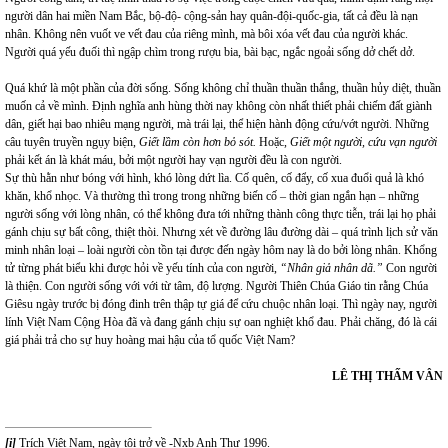
người dân hai miền Nam Bắc, bộ-độ- cộng-sản hay quân-đội-quốc-gia, tất cả đều là nạn
nhân. Không nên vuốt ve vết đau của riêng mình, mà bôi xóa vết đau của người khác.
Người quá yếu đuối thì ngập chìm trong rượu bia, bài bạc, ngắc ngoải sống dở chết dở.
Quá khứ là một phần của đời sống. Sống không chỉ thuần thuần thắng, thuần hủy diệt, thuần
muốn cả về mình. Định nghĩa anh hùng thời nay không còn nhất thiết phải chiếm đất giành
dân, giết hại bao nhiêu mạng người, mà trái lại, thể hiện hành động cứu/vớt người. Những
câu tuyên truyền ngụy biện,
Giết lầm còn hơn bỏ sót.
Hoặc,
Giết một người, cứu vạn người
phải kết án là khát máu, bởi một người hay vạn người đều là con người.
Sự thù hằn như bóng với hình, khó lòng dứt lìa. Cố quên, cố đẩy, cố xua đuổi quả là khó
khăn, khổ nhọc. Và thường thì trong trong những biến cố – thời gian ngắn hạn – những
người sống với lòng nhân, có thể không đưa tới những thành công thực tiễn, trái lại họ phải
gánh chịu sự bất công, thiệt thòi. Nhưng xét về đường lâu đường dài – quá trình lịch sử văn
minh nhân loại – loài người còn tồn tại được đến ngày hôm nay là do bởi lòng nhân. Khổng
tử từng phát biểu khi được hỏi về yếu tính của con người,
“Nhân giả nhân dã.”
Con người
là thiện. Con người sống với với từ tâm, độ lượng. Người Thiên Chúa Giáo tin rằng Chúa
Giêsu ngày trước bị đóng đinh trên thập tự giá để cứu chuộc nhân loại. Thì ngày nay, người
lính Việt Nam Cộng Hòa đã và đang gánh chịu sự oan nghiệt khổ đau. Phải chăng, đó là cái
giá phải trả cho sự huy hoàng mai hậu của tổ quốc Việt Nam?
LÊ THỊ THẤM VÂN
[i]
Trích Việt Nam, ngày tôi trở về -Nxb Anh Thư 1996.