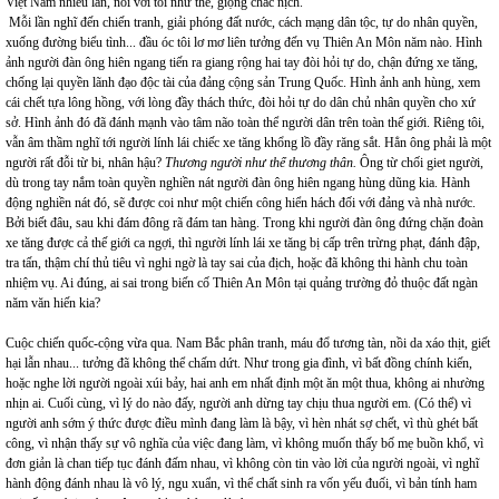
Việt Nam nhiều lần, nói với tôi như thế, giọng chắc nịch.
Mỗi lần nghĩ đến chiến tranh, giải phóng đất nước, cách mạng dân tộc, tự do nhân quyền,
xuống đường biểu tình... đầu óc tôi lơ mơ liên tưởng đến vụ Thiên An Môn năm nào. Hình
ảnh người đàn ông hiên ngang tiến ra giang rộng hai tay đòi hỏi tự do, chận đứng xe tăng,
chống lại quyền lãnh đạo độc tài của đảng cộng sản Trung Quốc. Hình ảnh anh hùng, xem
cái chết tựa lông hồng, với lòng đầy thách thức, đòi hỏi tự do dân chủ nhân quyền cho xứ
sở. Hình ảnh đó đã đánh mạnh vào tâm não toàn thể người dân trên toàn thế giới. Riêng tôi,
vẫn âm thầm nghĩ tới người lính lái chiếc xe tăng khổng lồ đầy răng sắt. Hẳn ông phải là một
người rất đỗi từ bi, nhân hậu?
Thương người như thể thương thân.
Ông từ chối giet người,
dù trong tay nắm toàn quyền nghiền nát người đàn ông hiên ngang hùng dũng kia. Hành
động nghiền nát đó, sẽ được coi như một chiến công hiển hách đối với đảng và nhà nước.
Bởi biết đâu, sau khi đám đông rã đám tan hàng. Trong khi người đàn ông đứng chặn đoàn
xe tăng được cả thế giới ca ngợi, thì người lính lái xe tăng bị cấp trên trừng phạt, đánh đập,
tra tấn, thậm chí thủ tiêu vì nghi ngờ là tay sai của địch, hoặc đã không thi hành chu toàn
nhiệm vụ. Ai đúng, ai sai trong biến cố Thiên An Môn tại quảng trường đỏ thuộc đất ngàn
năm văn hiến kia?
Cuộc chiến quốc-cộng vừa qua. Nam Bắc phân tranh, máu đổ tương tàn, nồi da xáo thịt, giết
hại lẫn nhau... tưởng đã không thể chấm dứt. Như trong gia đình, vì bất đồng chính kiến,
hoặc nghe lời người ngoài xúi bảy, hai anh em nhất định một ăn một thua, không ai nhường
nhịn ai. Cuối cùng, vì lý do nào đấy, người anh dừng tay chịu thua người em. (Có thể) vì
người anh sớm ý thức được điều mình đang làm là bậy, vì hèn nhát sợ chết, vì thù ghét bất
công, vì nhận thấy sự vô nghĩa của việc đang làm, vì không muốn thấy bố mẹ buồn khổ, vì
đơn giản là chan tiếp tục đánh đấm nhau, vì không còn tin vào lời của người ngoài, vì nghĩ
hành động đánh nhau là vô lý, ngu xuẩn, vì thể chất sinh ra vốn yếu đuối, vì bản tính ham