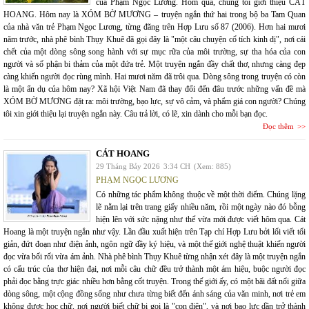
của Phạm Ngọc Lương. Hôm qua, chúng tôi giới thiệu CÁT
HOANG. Hôm nay là XÓM BỜ MƯƠNG – truyện ngắn thứ hai trong bộ ba Tam Quan
của nhà văn trẻ Phạm Ngọc Lương, từng đăng trên Hợp Lưu số 87 (2006). Hơn hai mươi
năm trước, nhà phê bình Thụy Khuê đã gọi đây là "một câu chuyện cổ tích kinh dị", nơi cái
chết của một dòng sông song hành với sự mục rữa của môi trường, sự tha hóa của con
người và số phận bi thảm của một đứa trẻ. Một truyện ngắn đầy chất thơ, nhưng càng đẹp
càng khiến người đọc rùng mình. Hai mươi năm đã trôi qua. Dòng sông trong truyện có còn
là một ẩn dụ của hôm nay? Xã hội Việt Nam đã thay đổi đến đâu trước những vấn đề mà
XÓM BỜ MƯƠNG đặt ra: môi trường, bạo lực, sự vô cảm, và phẩm giá con người? Chúng
tôi xin giới thiệu lại truyện ngắn này. Câu trả lời, có lẽ, xin dành cho mỗi bạn đọc.
Đọc thêm
CÁT HOANG
29 Tháng Bảy 2026
3:34 CH
(Xem: 885)
PHẠM NGỌC LƯƠNG
Có những tác phẩm không thuộc về một thời điểm. Chúng lặng
lẽ nằm lại trên trang giấy nhiều năm, rồi một ngày nào đó bỗng
hiện lên với sức nặng như thể vừa mới được viết hôm qua. Cát
Hoang là một truyện ngắn như vậy. Lần đầu xuất hiện trên Tạp chí Hợp Lưu bởi lối viết tối
giản, đứt đoạn như điện ảnh, ngôn ngữ đầy ký hiệu, và một thế giới nghệ thuật khiến người
đọc vừa bối rối vừa ám ảnh. Nhà phê bình Thụy Khuê từng nhận xét đây là một truyện ngắn
có cấu trúc của thơ hiện đại, nơi mỗi câu chữ đều trở thành một ám hiệu, buộc người đọc
phải đọc bằng trực giác nhiều hơn bằng cốt truyện. Trong thế giới ấy, có một bãi đất nổi giữa
dòng sông, một cộng đồng sống như chưa từng biết đến ánh sáng của văn minh, nơi trẻ em
không được học chữ, nơi người biết chữ bị gọi là "con điên", và nơi bạo lực dần trở thành