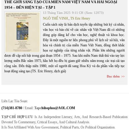
THẾ GIỚI SÁNG TẠO CỦA MIỀN NAM VIỆT NAM VÀ HẢI NGOẠI
1954 – ĐẾN HIỆN TẠI – TẬP 1
13 Tháng Tám 2025
9:11 CH
(Xem: 12073)
NGÔ THẾ VINH
,
TS Eric Henry
Cuốn sách này là bản dịch tuyển tập những bút ký cá nhân,
văn học và báo chí về các nhân vật Việt Nam đã có những
đóng góp đáng kể cho văn học, nghệ thuật và khoa học.
Đây là một nguồn tư liệu phong phú về lịch sử xã hội, văn
hóa và chính trị của miền Nam Việt Nam, đồng thời khắc
họa sự nghiệp của từng nhân vật. Phần lớn những người
được đề cập nổi bật trong giai đoạn 1954 – 1975. Sau khi miền Nam thất thủ vào tay lực
lượng miền Bắc năm 1975, hầu hết họ đều bị giam giữ nhiều năm trong các trại cải tạo
cộng sản. Đến thập niên 1980, một số người đã sang Hoa Kỳ và đa phần vẫn tiếp tục
hoạt động sáng tạo.(TS. Eric Henry, dịch giả)
Đọc thêm
Liên Lạc Tòa Soạn:
(714)381-8780
/ Email:
Tapc
Hihopluu@AOL.COM
TẠP CHÍ HỢP LƯU
Is An Independent Literary, Arts, And Research-Based Publication
Devoted To Commentary, Critical Essays, And Cultural Analysis.
It Is Not Affiliated With Any Government, Political Party, Or Political Organization.