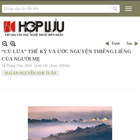
Trước
Sau
“CÚ LỪA” THẾ KỶ VÀ ƯỚC NGUYỆN THIÊNG LIÊNG
CỦA NGƯỜI MẸ
24 Tháng Chín 2020
10:46 CH
(Xem: 40830)
MAI AN NGUYỄN ANH TUẤN