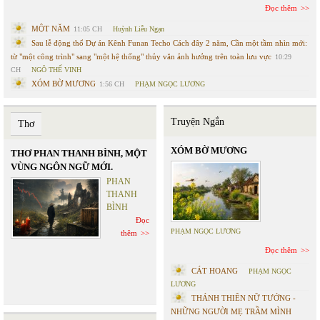
Đọc thêm
MỘT NĂM
11:05 CH
Huỳnh Liễu Ngạn
Sau lễ động thổ Dự án Kênh Funan Techo Cách đây 2 năm, Cần một tầm nhìn mới:
từ "một công trình" sang "một hệ thống" thủy văn ảnh hưởng trên toàn lưu vực
10:29
CH
NGÔ THẾ VINH
XÓM BỜ MƯƠNG
1:56 CH
PHẠM NGỌC LƯƠNG
Truyện Ngắn
Thơ
XÓM BỜ MƯƠNG
THƠ PHAN THANH BÌNH, MỘT
VÙNG NGÔN NGỮ MỚI.
PHAN
THANH
BÌNH
Đọc
PHẠM NGỌC LƯƠNG
thêm
Đọc thêm
CÁT HOANG
PHẠM NGỌC
LƯƠNG
THÁNH THIÊN NỮ TƯỚNG -
NHỮNG NGƯỜI MẸ TRẦM MÌNH