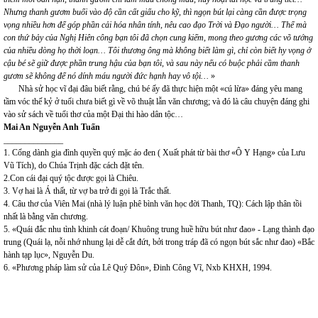
Nhưng thanh gươm buổi vào độ cần cất giấu cho kỹ, thì ngọn bút lại càng cần được trọng
vọng nhiều hơn để góp phần cải hóa nhân tính, nêu cao đạo Trời và Đạo người… Thế mà
con thứ bảy của Nghị Hiên công bạn tôi đã chọn cung kiếm, mong theo gương các võ tướng
của nhiều dòng họ thời loạn… Tôi thương ông mà không biết làm gì, chỉ còn biết hy vọng ở
cậu bé sẽ giữ được phần trung hậu của bạn tôi, và sau này nếu có buộc phải cầm thanh
gươm sẽ không để nó dính máu người đức hạnh hay vô tội…
»
Nhà sử học vĩ đại đâu biết rằng, chú bé ấy đã thực hiện một «cú lừa» đáng yêu mang
tầm vóc thế kỷ ở tuổi chưa biết gì về võ thuật lẫn văn chương; và đó là câu chuyện đáng ghi
vào sử sách về tuổi thơ của một Đại thi hào dân tộc…
Mai An Nguyễn Anh Tuấn
______________
1. Cổng dành gia đình quyền quý mặc áo đen ( Xuất phát từ bài thơ «Ô Y Hạng» của Lưu
Vũ Tích), do Chúa Trịnh đặc cách đặt tên.
2.Con cái đại quý tộc được gọi là Chiêu.
3. Vợ hai là Á thất, từ vợ ba trở đi gọi là Trắc thất.
4. Câu thơ của Viên Mai (nhà lý luận phê bình văn học đời Thanh, TQ): Cách lập thân tồi
nhất là bằng văn chương.
5. «Quái đắc nhu tình khinh cát đoạn/ Khuông trung huề hữu bút như đao» - Lạng thành đạo
trung (Quái lạ, nỗi nhớ nhung lại dễ cắt đứt, bởi trong tráp đã có ngọn bút sắc như đao) «Bắc
hành tạp lục», Nguyễn Du.
6. «Phương pháp làm sử của Lê Quý Đôn», Đinh Công Vĩ, Nxb KHXH, 1994.