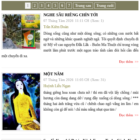
1
2
3
4
5
6
7
Trang sau
Trang cuối
NGHE SẦU RIÊNG CHÍN TỚI
07 Tháng Tám 2026
11:11 CH
(Xem: 1)
Trần Kiêm Đoàn
Dòng sống cũng như một dòng sông; có những con nước bất
ngờ và những khúc quanh nghiệt ngã. Tôi quyết định chuyến đi
từ Mỹ về cao nguyên Đắk Lắk - Buôn Ma Thuột chỉ trong vòng
mười lăm phút trước một ngọn trào tỉnh cảm đòi hỏi cần đến
một chuyến đi xa.
Đọc thêm
MỘT NĂM
07 Tháng Tám 2026
11:05 CH
(Xem: 31)
Huỳnh Liễu Ngạn
tháng giêng hoa xoan chưa nở / thì em đã vội lấy chồng / mùi
hương còn đang dang dở / rụng đầy xuống cả dòng sông / ***
tháng hai ánh trăng vừa cũ / chênh chao ngõ vắng im lìm / em
không còn gì để nói / chỉ màu nắng nhạt qua tim /
Đọc thêm