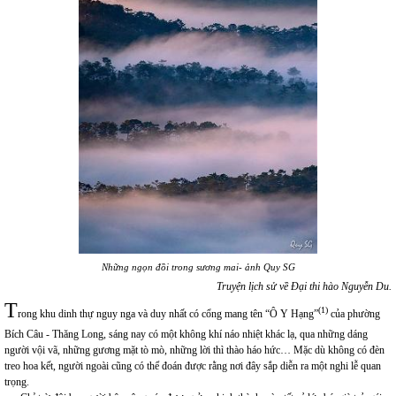
Những ngọn đồi trong sương mai- ảnh Quy SG
Truyện lịch sử về Đại thi hào Nguyễn Du.
T
(1)
rong khu dinh thự nguy nga và duy nhất có cổng mang tên “Ô Y Hạng”
của phường
Bích Câu - Thăng Long, sáng nay có một không khí náo nhiệt khác lạ, qua những dáng
người vội vã, những gương mặt tò mò, những lời thì thào háo hức… Mặc dù không có đèn
treo hoa kết, người ngoài cũng có thể đoán được rằng nơi đây sắp diễn ra một nghi lễ quan
trọng.