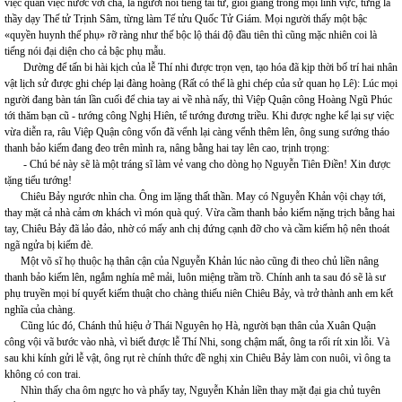
việc quân việc nước với cha, là người nổi tiếng tài tử, giỏi giang trong mọi lĩnh vực, từng là
thầy dạy Thế tử Trịnh Sâm, từng làm Tế tửu Quốc Tử Giám. Mọi người thấy một bậc
«quyền huynh thế phụ» rỡ ràng như thế bộc lộ thái độ đầu tiên thì cũng mặc nhiên coi là
tiếng nói đại diện cho cả bậc phụ mẫu.
Dường để tấn bi hài kịch của lễ Thí nhi được trọn vẹn, tạo hóa đã kịp thời bố trí hai nhân
vật lịch sử được ghi chép lại đàng hoàng (Rất có thể là ghi chép của sử quan họ Lê): Lúc mọi
người đang bàn tán lần cuối để chia tay ai về nhà nấy, thì Việp Quận công Hoàng Ngũ Phúc
tới thăm bạn cũ - tướng công Nghị Hiên, tể tướng đương triều. Khi được nghe kể lại sự việc
vừa diễn ra, râu Việp Quận công vốn đã vểnh lại càng vểnh thêm lên, ông sung sướng tháo
thanh bảo kiếm đang đeo trên mình ra, nâng bằng hai tay lên cao, trịnh trọng:
- Chú bé này sẽ là một tráng sĩ làm vẻ vang cho dòng họ Nguyễn Tiên Điền! Xin được
tặng tiểu tướng!
Chiêu Bảy ngước nhìn cha. Ông im lặng thất thần. May có Nguyễn Khản vội chạy tới,
thay mặt cả nhà cảm ơn khách vì món quà quý. Vừa cầm thanh bảo kiếm nặng trịch bằng hai
tay, Chiêu Bảy đã lảo đảo, nhờ có mấy anh chị đứng cạnh đỡ cho và cầm kiếm hộ nên thoát
ngã ngửa bị kiếm đè.
Một võ sĩ họ thuộc hạ thân cận của Nguyễn Khản lúc nào cũng đi theo chủ liền nâng
thanh bảo kiếm lên, ngắm nghía mê mải, luôn miệng trầm trồ. Chính anh ta sau đó sẽ là sư
phụ truyền mọi bí quyết kiếm thuật cho chàng thiếu niên Chiêu Bảy, và trở thành anh em kết
nghĩa của chàng.
Cũng lúc đó, Chánh thủ hiệu ở Thái Nguyên họ Hà, người bạn thân của Xuân Quận
công vội vã bước vào nhà, vì biết được lễ Thí Nhi, song chậm mất, ông ta rối rít xin lỗi. Và
sau khi kính gửi lễ vật, ông rụt rè chính thức đề nghị xin Chiêu Bảy làm con nuôi, vì ông ta
không có con trai.
Nhìn thấy cha ôm ngực ho và phẩy tay, Nguyễn Khản liền thay mặt đại gia chủ tuyên