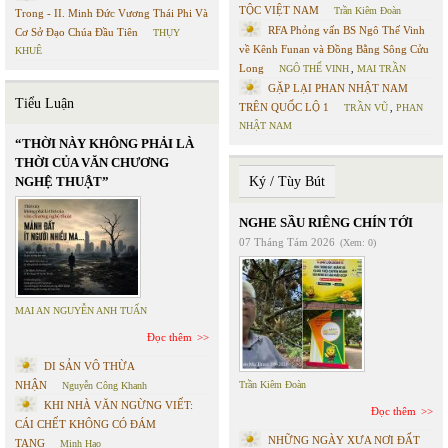
TỘC VIỆT NAM
Trần Kiêm Đoàn
Trong - II. Minh Đức Vương Thái Phi Và
RFA Phỏng vấn BS Ngô Thế Vinh
Cơ Sở Đạo Chúa Đầu Tiên
THỤY
về Kênh Funan và Đồng Bằng Sông Cửu
KHUÊ
Long
NGÔ THẾ VINH
,
MAI TRẦN
GẶP LẠI PHAN NHẬT NAM
Tiểu Luận
TRÊN QUỐC LỘ 1
TRẦN VŨ
,
PHAN
NHẬT NAM
“THỜI NÀY KHÔNG PHẢI LÀ
THỜI CỦA VĂN CHƯƠNG
NGHỆ THUẬT”
Ký / Tùy Bút
NGHE SẦU RIÊNG CHÍN TỚI
07 Tháng Tám 2026
(Xem: 0)
MAI AN NGUYỄN ANH TUẤN
Đọc thêm
DI SẢN VÔ THỪA
NHẬN
Trần Kiêm Đoàn
Nguyễn Công Khanh
KHI NHÀ VĂN NGỪNG VIẾT:
Đọc thêm
CÁI CHẾT KHÔNG CÓ ĐÁM
NHỮNG NGÀY XƯA NƠI ĐẤT
TANG
Minh Hạo