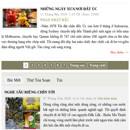
NHỮNG NGÀY XƯA NƠI ĐẤT ÚC
11 Tháng Bảy 2026
5:19 CH
(Xem: 2168)
PHAN NHẬT BẮC
-Năm 1978 Tôi đặt chân đến Úc sau hơn 9 tháng ở Indonesia,
dừng Sydney chuyển tiếp đến Thành phố một ngày có bốn mùa
là Melbourne, chuyến bay Qantas khổng lồ 747 chở một nhóm 100 người chia ra lên khu
vực thượng hạng trên chóp mũi. Tôi mang đôi dép hai màu chiếc đực chiếc cái đi bơ vơ giữa
đám đông người Việt gốc Tàu cùng vali sang trọng.
Đọc thêm
1
2
3
4
5
6
7
Trang sau
Trang cuối
Bài Mới
Thư Toà Soạn
Tin
NGHE SẦU RIÊNG CHÍN TỚI
07 Tháng Tám 2026
11:11 CH
(Xem: 0)
Trần Kiêm Đoàn
Dòng sống cũng như một dòng sông; có những con nước
bất ngờ và những khúc quanh nghiệt ngã. Tôi quyết định
chuyến đi từ Mỹ về cao nguyên Đắk Lắk - Buôn Ma Thuột
chỉ trong vòng mười lăm phút trước một ngọn trào tỉnh cảm
đòi hỏi cần đến một chuyến đi xa.