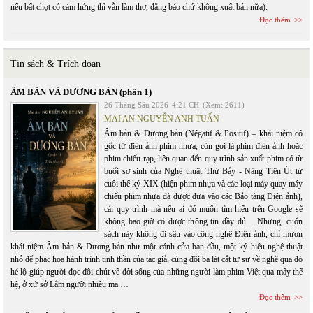
nếu bất chợt có cảm hứng thì vẫn làm thơ, đăng báo chứ không xuất bản nữa).
Đọc thêm
Tin sách & Trích đoạn
ÂM BẢN VÀ DƯƠNG BẢN (phần 1)
26 Tháng Sáu 2026
4:21 CH
(Xem: 2611)
MAI AN NGUYỄN ANH TUẤN
Âm bản & Dương bản (Négatif & Positif) – khái niệm có
gốc từ điện ảnh phim nhựa, còn gọi là phim điện ảnh hoặc
phim chiếu rạp, liên quan đến quy trình sản xuất phim có từ
buổi sơ sinh của Nghệ thuật Thứ Bảy - Nàng Tiên Út từ
cuối thế kỷ XIX (hiện phim nhựa và các loại máy quay máy
chiếu phim nhựa đã được đưa vào các Bảo tàng Điện ảnh),
cái quy trình mà nếu ai đó muốn tìm hiểu trên Google sẽ
không bao giờ có được thông tin đầy đủ… Nhưng, cuốn
sách này không đi sâu vào công nghệ Điện ảnh, chỉ mượn
khái niệm Âm bản & Dương bản như một cánh cửa ban đầu, một ký hiệu nghệ thuật
nhỏ để phác họa hành trình tinh thần của tác giả, cùng đôi ba lát cắt tự sự về nghề qua đó
hé lộ giúp người đọc đôi chút về đời sống của những người làm phim Việt qua mấy thế
hệ, ở xứ sở Lắm người nhiều ma …
Đọc thêm