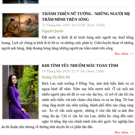
THÁNH THIÊN NỮ TƯỚNG - NHỮNG NGƯỜI MẸ
TRẦM MÌNH TRÊN SÔNG
22 Tháng Bảy 2026
10:14 CH
(Xem: 1418)
Nguyệt Quỳnh
Đất nước ta khởi đi từ hình bóng một người mẹ thuở hồng
hoang. Lịch sử chúng ta khởi đi từ lời ru và những cuộc phân ly. Giữa huyền thoại về những
người anh hùng, thấp thoáng bóng dáng những người mẹ trầm mình trên sông.
Đọc thêm
KHI TÌNH YÊU NHUỐM MÀU TOAN TÍNH
14 Tháng Bảy 2026
12:37 SA
(Xem: 2186)
Hoàng Thị Bích Hà
Bích Lan sinh trưởng ở Đồng Nai, tính tình hiền lành và có
ngoại hình dễ nhìn. Năm nay bốn mươi tuổi. Ở cái tuổi mà
nhiều người phụ nữ đã có con vào đại học, cô trở về căn hộ của
mình mỗi chiều với một chùm chìa khóa và sự im lặng. Từ ban
công tầng mười sáu nhìn xuống, thành phố đêm nào cũng sáng
rực. Xe cộ vẫn xuôi ngược, những ô cửa vẫn hắt ra ánh đèn
vàng ấm áp. Chỉ có căn hộ của Lan, nhiều lúc rộng đến mức
nghe rõ tiếng dép của chính mình trên nền gạch. Sự nghiệp làm
ăn thì thuận tiện nhưng về đường tình duyên thì có phần lận đận.
Đọc thêm