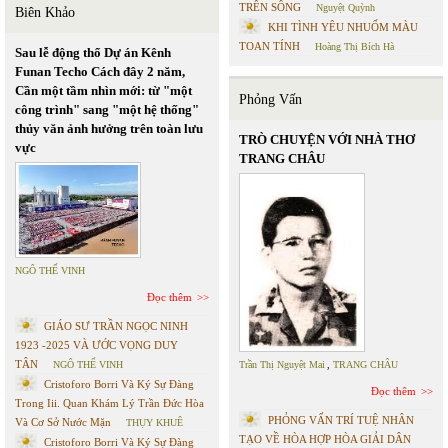
TRÊN SÔNG
Nguyệt Quỳnh
Biên Khảo
KHI TÌNH YÊU NHUỐM MÀU
TOAN TÍNH
Hoàng Thị Bích Hà
Sau lễ động thổ Dự án Kênh
Funan Techo Cách đây 2 năm,
Cần một tầm nhìn mới: từ "một
Phỏng Vấn
công trình" sang "một hệ thống"
thủy văn ảnh hưởng trên toàn lưu
TRÒ CHUYỆN VỚI NHÀ THƠ
vực
TRANG CHÂU
NGÔ THẾ VINH
Đọc thêm
GIÁO SƯ TRẦN NGỌC NINH
1923 -2025 VÀ ƯỚC VỌNG DUY
TÂN
NGÔ THẾ VINH
Trần Thị Nguyệt Mai
,
TRANG CHÂU
Cristoforo Borri Và Ký Sự Đàng
Đọc thêm
Trong Iii. Quan Khám Lý Trần Đức Hòa
PHỎNG VẤN TRÍ TUỆ NHÂN
Và Cơ Sở Nước Mặn
THỤY KHUÊ
TẠO VỀ HÒA HỢP HÒA GIẢI DÂN
Cristoforo Borri Và Ký Sự Đàng