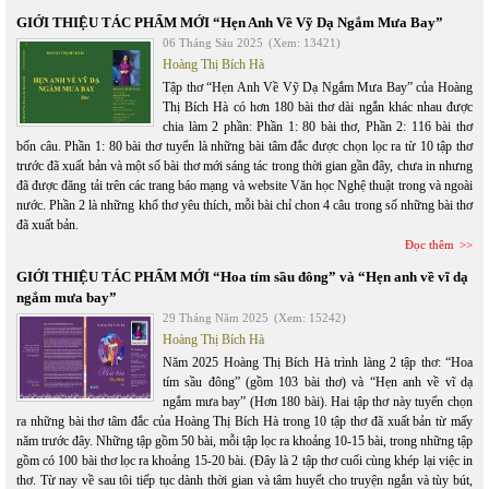
GIỚI THIỆU TÁC PHẨM MỚI “Hẹn Anh Về Vỹ Dạ Ngắm Mưa Bay”
06 Tháng Sáu 2025
(Xem: 13421)
Hoàng Thị Bích Hà
Tập thơ “Hẹn Anh Về Vỹ Dạ Ngắm Mưa Bay” của Hoàng
Thị Bích Hà có hơn 180 bài thơ dài ngắn khác nhau được
chia làm 2 phần: Phần 1: 80 bài thơ, Phần 2: 116 bài thơ
bốn câu. Phần 1: 80 bài thơ tuyển là những bài tâm đắc được chọn lọc ra từ 10 tập thơ
trước đã xuất bản và một số bài thơ mới sáng tác trong thời gian gần đây, chưa in nhưng
đã được đăng tải trên các trang báo mạng và website Văn học Nghệ thuật trong và ngoài
nước. Phần 2 là những khổ thơ yêu thích, mỗi bài chỉ chon 4 câu trong số những bài thơ
đã xuất bản.
Đọc thêm
GIỚI THIỆU TÁC PHẨM MỚI “Hoa tím sầu đông” và “Hẹn anh về vĩ dạ
ngắm mưa bay”
29 Tháng Năm 2025
(Xem: 15242)
Hoàng Thị Bích Hà
Năm 2025 Hoàng Thị Bích Hà trình làng 2 tập thơ: “Hoa
tím sầu đông” (gồm 103 bài thơ) và “Hẹn anh về vĩ dạ
ngắm mưa bay” (Hơn 180 bài). Hai tập thơ này tuyển chọn
ra những bài thơ tâm đắc của Hoàng Thị Bích Hà trong 10 tập thơ đã xuất bản từ mấy
năm trước đây. Những tập gồm 50 bài, mỗi tập lọc ra khoảng 10-15 bài, trong những tập
gồm có 100 bài thơ lọc ra khoảng 15-20 bài. (Đây là 2 tập thơ cuối cùng khép lại việc in
thơ. Từ nay về sau tôi tiếp tục dành thời gian và tâm huyết cho truyện ngắn và tùy bút,