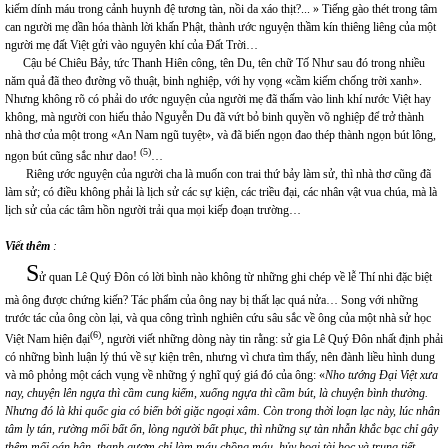
kiếm dính máu trong cảnh huynh đệ tương tàn, nồi da xáo thịt?... » Tiếng gào thét trong tâm
can người mẹ dần hóa thành lời khấn Phật, thành ước nguyện thầm kín thiêng liêng của một
người mẹ đất Việt gửi vào nguyên khí của Đất Trời…
Cậu bé Chiêu Bảy, tức Thanh Hiên công, tên Du, tên chữ Tố Như sau đó trong nhiều
năm quả đã theo đường võ thuật, binh nghiệp, với hy vọng «cầm kiếm chống trời xanh».
Nhưng không rõ có phải do ước nguyện của người mẹ đã thấm vào linh khí nước Việt hay
không, mà người con hiếu thảo Nguyễn Du đã vứt bỏ binh quyền võ nghiệp để trở thành
nhà thơ của một trong «An Nam ngũ tuyệt», và đã biến ngọn đao thép thành ngọn bút lông,
(5)
ngọn bút cũng sắc như dao!
…
Riêng ước nguyện của người cha là muốn con trai thứ bảy làm sử, thì nhà thơ cũng đã
làm sử; có điều không phải là lịch sử các sự kiện, các triều đại, các nhân vật vua chúa, mà là
lịch sử của các tâm hồn người trải qua mọi kiếp đoạn trường…
Viết thêm
:
S
ử quan Lê Quý Đôn có lời bình nào không từ những ghi chép về lễ Thí nhi đặc biệt
mà ông được chứng kiến? Tác phẩm của ông nay bị thất lạc quá nửa… Song với những
trước tác của ông còn lại, và qua công trình nghiên cứu sâu sắc về ông của một nhà sử học
(6)
Việt Nam hiện đại
, người viết những dòng này tin rằng: sử gia Lê Quý Đôn nhất định phải
có những bình luận lý thú về sự kiện trên, nhưng vì chưa tìm thấy, nên đành liều hình dung
và mô phỏng một cách vụng về những ý nghĩ quý giá đó của ông: «
Nho tướng Đại Việt xưa
nay, chuyện lên ngựa thì cầm cung kiếm, xuống ngựa thì cầm bút, là chuyện bình thường.
Nhưng đó là khi quốc gia có biến bởi giặc ngoại xâm. Còn trong thời loạn lạc này, lúc nhân
tâm ly tán, rường mối bất ổn, lòng người bất phục, thì những sự tàn nhẫn khắc bạc chỉ gây
thêm mối oán hận, thanh gươm chỉ làm máu chồng máu, hủy hoại tài học và trung tiết…