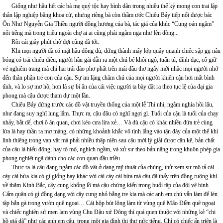
Giống như hầu hết các bà mẹ quý tộc hay bình dân trong nhiều thế kỷ mong con trai lập
thân lập nghiệp bằng khoa cử, nhưng riêng bà còn thầm ước Chiêu Bảy tiếp nối được bác
Ôn Như Nguyễn Gia Thiều người đồng hương của bà, tác giả của khúc “Cung oán ngâm”
nổi tiếng mà trong triều ngoài chợ ai ai cũng phải ngâm nga như lên đồng...
Rồi cái giây phút chờ đợi cũng đã tới.
Khi mọi người đã có mặt hầu đông đủ, đứng thành mấy lớp quây quanh chiếc sập gụ nâu
bóng có trải chiếu điều, người hầu gái dẫn ra một chú bé khôi ngô, tuấn tú, đĩnh đạc, cố giữ
vẻ nghiêm trang mà chỉ hai trái đào phơ phất trên mái đầu thơ ngây mới nhắc mọi người nhớ
đến thân phận trẻ con của cậu. Sự im lặng chăm chú của mọi người khiến cậu hơi mất bình
tĩnh, và lo sợ mơ hồ, hơn là sự bí ẩn của cái việc người ta bày đặt ra theo tục lệ của đại gia
phong mà cậu được tham dự một lần.
Chiêu Bảy đứng trước các đồ vật truyền thống của một lễ Thí nhi, ngắm nghía hồi lâu,
như đang suy nghĩ lung lắm. Thực ra, cậu đâu có nghĩ ngợi gì. Tuổi của cậu là tuổi của chạy
nhảy, bắt dế, chơi ô ăn quan, chơi kéo cưa lừa xẻ… Và dù cậu có khác nhiều đứa trẻ cùng
lứa là hay thần ra mơ màng, có những khoảnh khắc vô tình lắng vào tận đáy của một thể khí
linh thiêng trong vạn vật mà phải nhiều thập niên sau cậu mới lý giải được cặn kẽ, bản chất
của cậu là hiếu động, hay tò mò, nghịch ngầm, và xử sự theo bản năng trong khuôn phép gia
phong nghiệt ngã dành cho các con quan đầu triều.
Thực ra là cậu đang ngắm các đồ vật ở dạng mỹ thuật của chúng, thử xem sự mô tả cái
cày cái bừa kia có gì giống hay khác với cái cày cái bừa mà cậu đã thấy trên đồng ruộng khi
về thăm Kinh Bắc, cây cung khổng lồ mà cậu chứng kiến trong buổi tập của đội vệ binh
Cấm quân có gì đồng dạng với cây cung nhỏ bằng tre kia mà các anh em chú vẫn làm để lén
tập bắn gà trong vườn quê ngoại… Cái hộp bút lông làm từ vùng quê Mão Điền quê ngoại
và chiếc nghiên sứ men lam vùng Chu Đậu xứ Đông thì quá quen thuộc với những kẻ “chi
hồ giả dã” như các anh em cậu, trong một gia đình thi thư nức tiếng. Chỉ có chiếc ấn triện là