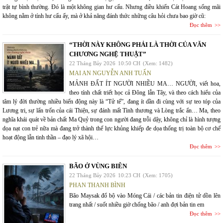
trật tự bình thường. Đó là một không gian hư cấu. Nhưng điều khiến Cát Hoang sống mãi
không nằm ở tính hư cấu ấy, mà ở khả năng đánh thức những câu hỏi chưa bao giờ cũ:
Đọc thêm
“THỜI NÀY KHÔNG PHẢI LÀ THỜI CỦA VĂN
CHƯƠNG NGHỆ THUẬT”
22 Tháng Bảy 2026
10:50 CH
(Xem: 1482)
MAI AN NGUYỄN ANH TUẤN
MẢNH ĐẤT ÍT NGƯỜI NHIỀU MA… NGƯỜI, viết hoa,
theo tính chất triết học cả Đông lẫn Tây, và theo cách hiểu của
tâm lý đời thường nhiều biến động này là “Tử tế”, đang ít dần đi cùng với sự teo tóp của
Lương tri, sự lẩn trốn của cái Thiện, sự đánh mất Tình thương và Lòng trắc ẩn… Ma, theo
nghĩa khái quát về bản chất Ma Quỷ trong con người đang trỗi dậy, không chỉ là hình tượng
dọa nạt con trẻ nữa mà đang trở thành thế lực khủng khiếp đe dọa thống trị toàn bộ cơ chế
hoạt động lẫn tinh thần – đạo lý xã hội…
Đọc thêm
BÃO Ở VÙNG BIÊN
22 Tháng Bảy 2026
10:23 CH
(Xem: 1705)
PHAN THANH BÌNH
Bão Maysak đổ bộ vào Móng Cái / các bản tin điện tử dồn lên
trang nhất / suốt nhiều giờ chống bão / anh đợi bản tin em
Đọc thêm