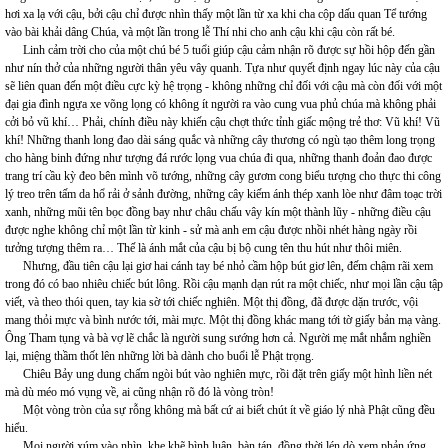
hơi xa lạ với cậu, bởi cậu chỉ được nhìn thấy một lần từ xa khi cha cộp dấu quan Tể tướng
vào bài khải dâng Chúa, và một lần trong lễ Thí nhi cho anh cậu khi cậu còn rất bé.
Linh cảm trời cho của một chú bé 5 tuổi giúp cậu cảm nhận rõ được sự hồi hộp đến gần
như nín thở của những người thân yêu vây quanh. Tựa như quyết định ngay lúc này của cậu
sẽ liên quan đến một điều cực kỳ hệ trọng - không những chỉ đối với cậu mà còn đối với một
đại gia đình ngựa xe võng lọng có không ít người ra vào cung vua phủ chúa mà không phải
cởi bỏ vũ khí… Phải, chính điều này khiến cậu chợt thức tỉnh giấc mộng trẻ thơ: Vũ khí! Vũ
khí! Những thanh long đao dài sáng quắc và những cây thương có ngù tạo thêm long trọng
cho hàng binh đứng như tượng đá rước lọng vua chúa đi qua, những thanh đoản đao được
trang trí cầu kỳ đeo bên mình võ tướng, những cây gươm cong biểu tượng cho thực thi công
lý treo trên tấm da hổ rải ở sảnh đường, những cây kiếm ánh thép xanh lòe như đâm toạc trời
xanh, những mũi tên bọc đồng bay như châu chấu vây kín một thành lũy - những điều cậu
được nghe không chỉ một lần từ kinh - sử mà anh em cậu được nhồi nhét hàng ngày rồi
tưởng tượng thêm ra… Thế là ánh mắt của cậu bị bộ cung tên thu hút như thôi miên.
Nhưng, đầu tiên cậu lại giơ hai cánh tay bé nhỏ cầm hộp bút giơ lên, đếm chậm rãi xem
trong đó có bao nhiêu chiếc bút lông. Rồi cậu mạnh dạn rút ra một chiếc, như mọi lần cậu tập
viết, và theo thói quen, tay kia sờ tới chiếc nghiên. Một thị đồng, đã được dặn trước, vội
mang thỏi mực và bình nước tới, mài mực. Một thị đồng khác mang tới tờ giấy bản mạ vàng.
Ông Tham tụng và bà vợ lẽ chắc là người sung sướng hơn cả. Người mẹ mắt nhắm nghiền
lại, miệng thầm thốt lên những lời bà dành cho buổi lễ Phật trọng.
Chiêu Bảy ung dung chấm ngòi bút vào nghiên mực, rồi đặt trên giấy một hình liền nét
mà dù méo mó vụng về, ai cũng nhận rõ đó là vòng tròn!
Một vòng tròn của sự rỗng không mà bất cứ ai biết chút ít về giáo lý nhà Phật cũng đều
hiểu.
Mọi người xúm vào nhìn, khe khẽ bình luận, bàn tán, đồng thời lén dò xem phản ứng