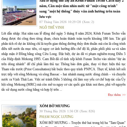
Sau lễ động thổ Dự án Kênh Funan Techo Cách đây 2
năm, Cần một tầm nhìn mới: từ "một công trình"
sang "một hệ thống" thủy văn ảnh hưởng trên toàn
lưu vực
07 Tháng Tám 2026
10:29 CH
(Xem: 2)
NGÔ THẾ VINH
Lời dẫn nhập: Hai năm sau lễ động thổ ngày 5 tháng 8 năm 2024, Kênh Funan Techo vẫn
đang được thi công theo từng đoạn, chưa hoàn thành toàn tuyến khoảng 180 km. Tác giả
phân tích rõ dự án không chỉ là tuyến giao thông đường thủy đơn thuần mà còn là công trình
điều tiết nước đa mục tiêu, có nguy cơ ảnh hưởng đến chế độ lũ, phân phối phù sa và xâm
nhập mặn ở Đồng bằng sông Cửu Long. Đặc biệt, dự án đã vi phạm nghiêm trọng Điều 5
của Hiệp định Mekong 1995. Cam Bốt đã cố tình xếp kênh Funan Techo vào nhóm “dự án
trên dòng nhánh” để chỉ phải làm thủ tục Thông báo đơn giản, thay vì thực hiện thủ tục
Tham vấn trước (Prior Consultation) bắt buộc theo quy trình PNPCA. Thực tế, kênh kết nối
trực tiếp với sông Mekong và sông Bassac – hai nhánh mang nước dòng chính – và chuyển
nước ra Vịnh Thái Lan. Việc né tránh Điều 5 không chỉ làm suy yếu cơ chế hợp tác của Ủy
hội sông Mekong (MRC) mà còn mở ra nguy cơ các quốc gia khác noi theo, phá vỡ nguyên
tắc sử dụng nước công bằng và hợp lý trên ...
Đọc thêm
XÓM BỜ MƯƠNG
30 Tháng Bảy 2026
1:56 CH
(Xem: 826)
PHẠM NGỌC LƯƠNG
XÓM BỜ MƯƠNG – Truyện thứ hai trong bộ ba "Tam Quan"