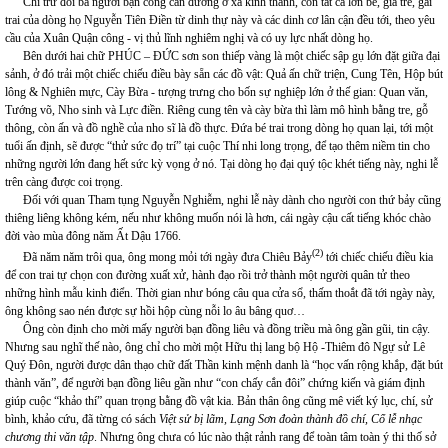
Chỉ trừ đôi ba người bận công cán đương ở xa kinh thành, còn tất cả lớn bé, già trẻ, gái
trai của dòng họ Nguyễn Tiên Điền từ dinh thự này và các dinh cơ lân cận đều tới, theo yêu
cầu của Xuân Quận công - vị thủ lĩnh nghiêm nghị và có uy lực nhất dòng họ.
Bên dưới hai chữ PHÚC – ĐỨC sơn son thiếp vàng là một chiếc sập gụ lớn đặt giữa đại
sảnh, ở đó trải một chiếc chiếu điều bày sẵn các đồ vật: Quả ấn chữ triện, Cung Tên, Hộp bút
lông & Nghiên mực, Cày Bừa - tượng trưng cho bốn sự nghiệp lớn ở thế gian: Quan văn,
Tướng võ, Nho sinh và Lực điền. Riêng cung tên và cày bừa thì làm mô hình bằng tre, gỗ
thông, còn ấn và đồ nghề của nho sĩ là đồ thực. Đứa bé trai trong dòng họ quan lại, tới một
tuổi ấn định, sẽ được “thử sức đọ trí” tại cuộc Thí nhi long trọng, để tạo thêm niềm tin cho
những người lớn đang hết sức kỳ vọng ở nó. Tại dòng họ đại quý tộc khét tiếng này, nghi lễ
trên càng được coi trọng.
Đối với quan Tham tụng Nguyễn Nghiễm, nghi lễ này dành cho người con thứ bảy cũng
thiêng liêng không kém, nếu như không muốn nói là hơn, cái ngày cậu cất tiếng khóc chào
đời vào mùa đông năm Ất Dậu 1766.
(2)
Đã năm năm trôi qua, ông mong mỏi tới ngày đưa Chiêu Bảy
tới chiếc chiếu điều kia
để con trai tự chọn con đường xuất xử, hành đạo rồi trở thành một người quân tử theo
những hình mẫu kinh điển. Thời gian như bóng câu qua cửa sổ, thấm thoắt đã tới ngày này,
ông không sao nén được sự hồi hộp cùng nỗi lo âu bâng quơ…
Ông còn định cho mời mấy người bạn đồng liêu và đồng triều mà ông gần gũi, tin cậy.
Nhưng sau nghĩ thế nào, ông chỉ cho mời một Hữu thị lang bộ Hộ -Thiêm đô Ngự sử Lê
Quý Đôn, người được dân thạo chữ đất Thần kinh mệnh danh là “học vấn rộng khắp, đặt bút
thành văn”, để người bạn đồng liêu gần như “con chấy cắn đôi” chứng kiến và giám định
giúp cuộc “khảo thí” quan trọng bằng đồ vật kia. Bản thân ông cũng mê viết ký lục, chí, sử
bình, khảo cứu, đã từng có sách
Việt sử bị lãm, Lạng Sơn đoàn thành đồ chí, Cổ lễ nhạc
chương thi văn tập
. Nhưng ông chưa có lúc nào thật rảnh rang để toàn tâm toàn ý thi thố sở