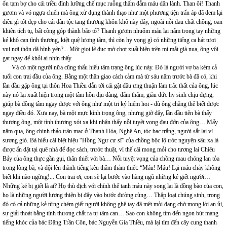
ổn tạm bợ cho cái triều đình lưỡng chế mục ruỗng thấm đẫm máu dân lành. Than ôi! Thanh
gươm và vó ngựa chiến mà ông xử dụng thành thạo như một phương tiện trấn áp đã đem lại
điều gì tốt đẹp cho cái dân tộc tang thương khốn khổ này đây, ngoài nỗi đau chất chồng, oan
khiên tích tụ, bất công góp thành bão tố? Thanh gươm nhuốm máu lại nằm trong tay những
kẻ khô cạn tình thương, kiệt quệ lương tâm, thì còn hy vọng gì có những tiếng ca hát tươi
vui nơi thôn dã bình yên?... Một giọt lệ đục mờ chợt xuất hiện trên mí mắt già nua, ông vội
gạt ngay để khỏi ai nhìn thấy.
Và có một người nữa cũng thấu hiểu tâm trạng ông lúc này. Đó là người vợ ba kém cả
tuổi con trai đầu của ông. Bằng một thần giao cách cảm mà từ sáu năm trước bà đã có, khi
lần đầu gặp ông tại thôn Hoa Thiều dẫn tới cái gật đầu ưng thuận làm trắc thất của ông, lúc
này nó lại xuất hiện trong một tâm hồn dịu dàng, đằm thắm, giàu đức hy sinh chịu đựng,
giúp bà đồng tâm ngay được với ông như một tri kỷ hiếm hoi - dù ông chẳng thể biết được
ngay điều đó. Xưa nay, bà một mực kính trọng ông, nhưng giờ đây, lần đầu tiên bà thấy
thương ông, một tình thương xót xa khi nhận thấy nỗi tuyệt vọng đau đớn của ông… Mấy
năm qua, ông chinh thảo trận mạc ở Thanh Hóa, Nghệ An, tóc bạc trắng, người sắt lại vì
sương gió. Bà hiểu cái biệt hiệu “Hồng Ngư cư sĩ” của chồng bộc lộ ước nguyện sâu xa là
được ẩn dật tại quê nhà để đọc sách, trước thuật, vì thế cái mong mỏi cho tương lai Chiêu
Bảy của ông thực gần gụi, thân thiết với bà… Nỗi tuyệt vọng của chồng mau chóng lan tỏa
trong lòng bà, và dội lên thành tiếng kêu thầm thảm thiết: “Máu! Máu! Lại máu chảy không
biết khi nào ngừng!... Con trai ơi, con sẽ lại bước vào hàng ngũ những kẻ giết người…
Những kẻ bị giết là ai? Họ thù địch với chính thể tanh máu này song lại là đồng bào của con,
họ là những người lương thiện bị đẩy vào bước đường cùng… Thập loại chúng sinh, trong
đó có cả những kẻ từng chém giết người không ghê tay đã mệt mỏi đang chờ mong lời an ủi,
sự giải thoát bằng tình thương chắt ra tự tâm can… Sao con không tìm đến ngọn bút mang
tiếng khóc của bác Đặng Trần Côn, bác Nguyễn Gia Thiều, mà lại tìm đến cây cung thanh