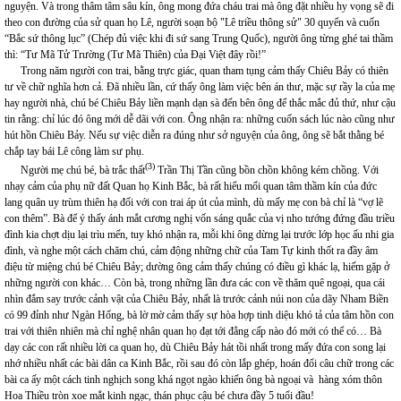
nguyện. Và trong thâm tâm sâu kín, ông mong đứa cháu trai mà ông đặt nhiều hy vọng sẽ đi
theo con đường của sử quan họ Lê, người soạn bộ "Lê triều thông sử" 30 quyển và cuốn
“Bắc sứ thông lục” (Chép đủ việc khi đi sứ sang Trung Quốc), người ông từng ghé tai thầm
thì: “Tư Mã Tử Trường (Tư Mã Thiên) của Đại Việt đây rồi!”
Trong năm người con trai, bằng trực giác, quan tham tụng cảm thấy Chiêu Bảy có thiên
tư về chữ nghĩa hơn cả. Đã nhiều lần, cứ thấy ông làm việc bên án thư, mặc sự rầy la của mẹ
hay người nhà, chú bé Chiêu Bảy liền mạnh dạn sà đến bên ông để thắc mắc đủ thứ, như cậu
tin rằng: chỉ lúc đó ông mới dễ dãi với con. Ông nhận ra: những cuốn sách lúc nào cũng như
hút hồn Chiêu Bảy. Nếu sự việc diễn ra đúng như sở nguyện của ông, ông sẽ bắt thằng bé
chắp tay bái Lê công làm sư phụ.
(3)
Người mẹ chú bé, bà trắc thất
Trần Thị Tần cũng bồn chồn không kém chồng. Với
nhạy cảm của phụ nữ đất Quan họ Kinh Bắc, bà rất hiểu mối quan tâm thầm kín của đức
lang quân uy trùm thiên hạ đối với con trai áp út của mình, dù mấy mẹ con bà chỉ là “vợ lẽ
con thêm”. Bà để ý thấy ánh mắt cương nghị vốn sáng quắc của vị nho tướng đứng đầu triều
đình kia chợt dịu lại trìu mến, tuy khó nhận ra, mỗi khi ông dừng lại trước lớp học ấu nhi gia
đình, và nghe một cách chăm chú, cảm động những chữ của Tam Tự kinh thốt ra đầy âm
điệu từ miệng chú bé Chiêu Bảy; dường ông cảm thấy chúng có điều gì khác lạ, hiếm gặp ở
những người con khác… Còn bà, trong những lần đưa các con về thăm quê ngoại, qua cái
nhìn đắm say trước cảnh vật của Chiêu Bảy, nhất là trước cảnh núi non của dãy Nham Biền
có 99 đỉnh như Ngàn Hống, bà lờ mờ cảm thấy sự hòa hợp tinh diệu khó tả của tâm hồn con
trai với thiên nhiên mà chỉ nghệ nhân quan họ đạt tới đẳng cấp nào đó mới có thể có… Bà
dạy các con rất nhiều lời ca quan họ, dù Chiêu Bảy hát tồi nhất trong mấy đứa con song lại
nhớ nhiều nhất các bài dân ca Kinh Bắc, rồi sau đó còn lắp ghép, hoán đổi câu chữ trong các
bài ca ấy một cách tinh nghịch song khá ngọt ngào khiến ông bà ngoại và hàng xóm thôn
Hoa Thiều tròn xoe mắt kinh ngạc, thán phục cậu bé chưa đầy 5 tuổi đầu!