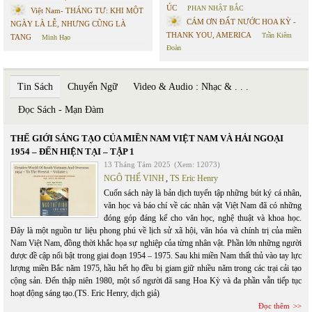
ÚC
PHAN NHẬT BẮC
Việt Nam- THÁNG TƯ: KHI MỘT
CÁM ƠN ĐẤT NƯỚC HOA KỲ -
NGÀY LÀ LỄ, NHƯNG CŨNG LÀ
THANK YOU, AMERICA
Trần Kiêm
TANG
Minh Hạo
Đoàn
Tin Sách
Chuyển Ngữ
Video & Audio : Nhạc & . . .
Đọc Sách - Mạn Đàm
THẾ GIỚI SÁNG TẠO CỦA MIỀN NAM VIỆT NAM VÀ HẢI NGOẠI
1954 – ĐẾN HIỆN TẠI – TẬP 1
13 Tháng Tám 2025
(Xem: 12073)
NGÔ THẾ VINH
,
TS Eric Henry
Cuốn sách này là bản dịch tuyển tập những bút ký cá nhân,
văn học và báo chí về các nhân vật Việt Nam đã có những
đóng góp đáng kể cho văn học, nghệ thuật và khoa học.
Đây là một nguồn tư liệu phong phú về lịch sử xã hội, văn hóa và chính trị của miền
Nam Việt Nam, đồng thời khắc họa sự nghiệp của từng nhân vật. Phần lớn những người
được đề cập nổi bật trong giai đoạn 1954 – 1975. Sau khi miền Nam thất thủ vào tay lực
lượng miền Bắc năm 1975, hầu hết họ đều bị giam giữ nhiều năm trong các trại cải tạo
cộng sản. Đến thập niên 1980, một số người đã sang Hoa Kỳ và đa phần vẫn tiếp tục
hoạt động sáng tạo.(TS. Eric Henry, dịch giả)
Đọc thêm