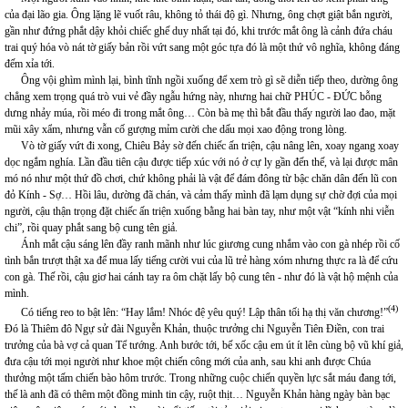
của đại lão gia. Ông lặng lẽ vuốt râu, không tỏ thái độ gì. Nhưng, ông chợt giật bắn người,
gần như đứng phắt dậy khỏi chiếc ghế duy nhất tại đó, khi trước mắt ông là cảnh đứa cháu
trai quý hóa vò nát tờ giấy bản rồi vứt sang một góc tựa đó là một thứ vô nghĩa, không đáng
đếm xỉa tới.
Ông vội ghìm mình lại, bình tĩnh ngồi xuống để xem trò gì sẽ diễn tiếp theo, dường ông
chẳng xem trọng quá trò vui vẻ đầy ngẫu hứng này, nhưng hai chữ PHÚC - ĐỨC bỗng
dưng nhảy múa, rồi méo đi trong mắt ông… Còn bà mẹ thì bắt đầu thấy người lao đao, mặt
mũi xây xẩm, nhưng vẫn cố gượng mỉm cười che dấu mọi xao động trong lòng.
Vò tờ giấy vứt đi xong, Chiêu Bảy sờ đến chiếc ấn triện, cậu nâng lên, xoay ngang xoay
dọc ngắm nghía. Lần đầu tiên cậu được tiếp xúc với nó ở cự ly gần đến thế, và lại được mân
mó nó như một thứ đồ chơi, chứ không phải là vật để đám đông từ bậc chăn dân đến lũ con
đỏ Kính - Sợ… Hồi lâu, dường đã chán, và cảm thấy mình đã lạm dụng sự chờ đợi của mọi
người, cậu thận trọng đặt chiếc ấn triện xuống bằng hai bàn tay, như một vật “kính nhi viễn
chi”, rồi quay phắt sang bộ cung tên giả.
Ánh mắt cậu sáng lên đầy ranh mãnh như lúc giương cung nhắm vào con gà nhép rồi cố
tình bắn trượt thật xa để mua lấy tiếng cười vui của lũ trẻ hàng xóm nhưng thực ra là để cứu
con gà. Thế rồi, cậu giơ hai cánh tay ra ôm chặt lấy bộ cung tên - như đó là vật hộ mệnh của
mình.
(4)
Có tiếng reo to bật lên: “Hay lắm! Nhóc đệ yêu quý! Lập thân tối hạ thị văn chương!”
Đó là Thiêm đô Ngự sử đài Nguyễn Khản, thuộc trưởng chi Nguyễn Tiên Điền, con trai
trưởng của bà vợ cả quan Tể tướng. Anh bước tới, bế xốc cậu em út ít lên cùng bộ vũ khí giả,
đưa cậu tới mọi người như khoe một chiến công mới của anh, sau khi anh được Chúa
thưởng một tấm chiến bào hôm trước. Trong những cuộc chiến quyền lực sắt máu đang tới,
thế là anh đã có thêm một đồng minh tin cậy, ruột thịt… Nguyễn Khản hàng ngày bàn bạc