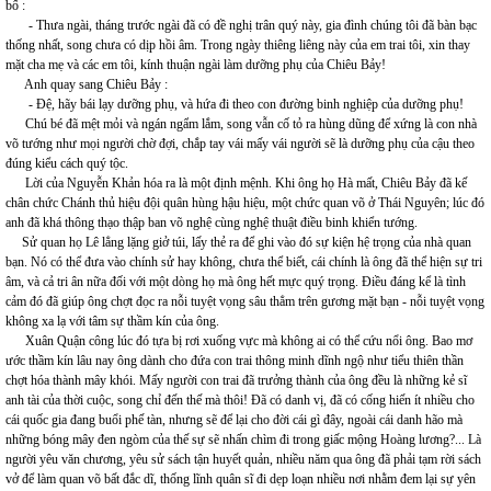
bố :
- Thưa ngài, tháng trước ngài đã có đề nghị trân quý này, gia đình chúng tôi đã bàn bạc
thống nhất, song chưa có dịp hồi âm. Trong ngày thiêng liêng này của em trai tôi, xin thay
mặt cha mẹ và các em tôi, kính thuận ngài làm dưỡng phụ của Chiêu Bảy!
Anh quay sang Chiêu Bảy :
- Đệ, hãy bái lạy dưỡng phụ, và hứa đi theo con đường binh nghiệp của dưỡng phụ!
Chú bé đã mệt mỏi và ngán ngẩm lắm, song vẫn cố tỏ ra hùng dũng để xứng là con nhà
võ tướng như mọi người chờ đợi, chắp tay vái mấy vái người sẽ là dưỡng phụ của cậu theo
đúng kiểu cách quý tộc.
Lời của Nguyễn Khản hóa ra là một định mệnh. Khi ông họ Hà mất, Chiêu Bảy đã kế
chân chức Chánh thủ hiệu đội quân hùng hậu hiệu, một chức quan võ ở Thái Nguyên; lúc đó
anh đã khá thông thạo thập ban võ nghệ cùng nghệ thuật điều binh khiển tướng.
Sử quan họ Lê lẳng lặng giở túi, lấy thẻ ra để ghi vào đó sự kiện hệ trọng của nhà quan
bạn. Nó có thể đưa vào chính sử hay không, chưa thể biết, cái chính là ông đã thể hiện sự tri
âm, và cả tri ân nữa đối với một dòng họ mà ông hết mực quý trọng. Điều đáng kể là tình
cảm đó đã giúp ông chợt đọc ra nỗi tuyệt vọng sâu thẳm trên gương mặt bạn - nỗi tuyệt vọng
không xa lạ với tâm sự thầm kín của ông.
Xuân Quận công lúc đó tựa bị rơi xuống vực mà không ai có thể cứu nổi ông. Bao mơ
ước thầm kín lâu nay ông dành cho đứa con trai thông minh dĩnh ngộ như tiểu thiên thần
chợt hóa thành mây khói. Mấy người con trai đã trưởng thành của ông đều là những kẻ sĩ
anh tài của thời cuộc, song chỉ đến thế mà thôi! Đã có danh vị, đã có cống hiến ít nhiều cho
cái quốc gia đang buổi phế tàn, nhưng sẽ để lại cho đời cái gì đây, ngoài cái danh hão mà
những bóng mây đen ngòm của thế sự sẽ nhấn chìm đi trong giấc mộng Hoàng lương?... Là
người yêu văn chương, yêu sử sách tận huyết quản, nhiều năm qua ông đã phải tạm rời sách
vở để làm quan võ bất đắc dĩ, thống lĩnh quân sĩ đi dẹp loạn nhiều nơi nhằm đem lại sự yên