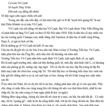
Cá tràu Võ Cạnh
Sò huyết Thủy Triều
Đời anh cay đắng đã nhiều
Về đây ngọt sớm ngon chiều với anh
Trong sáu đặc sản trên đây, có hai món bây giờ có lẽ đã “tuyệt tích giang hồ” là nai
khô Diên Khánh và cá tràu Võ Cạnh.
Võ Cạnh còn nổi tiếng với tấm bia Võ Cạnh. Bia Võ Cạnh được Viện Viễn Đông bác
cổ phát hiện tại làng Võ Cạnh và đưa về Hà Nội năm 1910. Đây là tấm bia cổ duy nhất còn
lại của vương quốc Champa xưa, khắc bằng chữ Sanskrit, là tấm bia cổ nhất vùng Đông
Nam Á, có giá trị lịch sử lớn.
Đó là những gì về Võ Cạnh tôi biết về sau này.
Cha mẹ tôi đã gửi tôi và chị Sáu ở trọ nhà chú Năm và học ở Trường Tiểu học Võ Cạnh,
nằm phía bên kia cầu Ông Bộ, cách nhà chú chỉ khoảng vài trăm mét.
Trường Tiểu học Võ Cạnh nằm bên cạnh đình Võ Cạnh, một ngôi đình cổ, uy nghi.
Đó là một ngôi trường nhỏ, nằm sát bên đường quốc lộ, một dãy nhà hình chữ L, có khoảng
năm sáu phòng gì đó, tường xây, lợp ngói. Tôi và chị tôi vào học lớp Ba (cũng là lớp Ba
hiện nay) mặc dù chưa học xong lớp Tư. Tôi nhớ lớp học có khoảng bốn chục học sinh mà
bây giờ tôi chẳng nhớ ra ai cả, trừ một bạn có học chung với tôi ở bậc trung học mấy năm
sau đó.
Ở trọ nhà chú Năm, tôi và chị tôi chỉ lo ăn học, chẳng phải làm việc gì vì còn quá nhỏ. Nhà
chú cũng có mấy đứa con cùng trang lứa với chúng tôi nên vui chơi thỏa thích, nhất là vào
chập tối, lúc ăn cơm xong (vì ban ngày phải đi học cả ngày).
Những đêm sáng trăng, chúng tôi chơi đủ trò chơi từ u mọi, cút bắt, bịt mắt bắt dê... Có một
dạo, tôi bị “quáng gà”, chắc là do ăn uống thiều chất, với lại tôi cũng rất kén ăn. Ban đêm tôi
chẳng nhìn thấy gì, không chơi được trò chơi gì, tức muốn phát khóc. Sau một thời gian