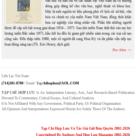
văn học và báo chí về các nhân vật Việt Nam đã có những
đóng góp đáng kể cho văn học, nghệ thuật và khoa học.
Đây là một nguồn tư liệu phong phú về lịch sử xã hội, văn
hóa và chính trị của miền Nam Việt Nam, đồng thời khắc
họa sự nghiệp của từng nhân vật. Phần lớn những người
được đề cập nổi bật trong giai đoạn 1954 – 1975. Sau khi miền Nam thất thủ vào tay lực
lượng miền Bắc năm 1975, hầu hết họ đều bị giam giữ nhiều năm trong các trại cải tạo
cộng sản. Đến thập niên 1980, một số người đã sang Hoa Kỳ và đa phần vẫn tiếp tục
hoạt động sáng tạo.(TS. Eric Henry, dịch giả)
Đọc thêm
Liên Lạc Tòa Soạn:
(714)381-8780
/ Email:
Tapc
Hihopluu@AOL.COM
TẠP CHÍ HỢP LƯU
Is An Independent Literary, Arts, And Research-Based Publication
Devoted To Commentary, Critical Essays, And Cultural Analysis.
It Is Not Affiliated With Any Government, Political Party, Or Political Organization.
All Opinions And Interpretations Expressed Herein Are Solely Those Of The Authors.
Tạp Chí Hợp Lưu Và Tác Giả Giữ Bản Quyền 2002-2026
Copyrighted By Authors And Hop Luu Magazine 2002-2026