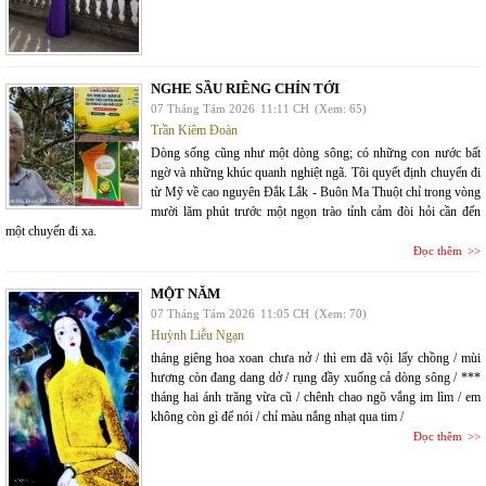
NGHE SẦU RIÊNG CHÍN TỚI
07 Tháng Tám 2026
11:11 CH
(Xem: 65)
Trần Kiêm Đoàn
Dòng sống cũng như một dòng sông; có những con nước bất
ngờ và những khúc quanh nghiệt ngã. Tôi quyết định chuyến đi
từ Mỹ về cao nguyên Đắk Lắk - Buôn Ma Thuột chỉ trong vòng
mười lăm phút trước một ngọn trào tỉnh cảm đòi hỏi cần đến
một chuyến đi xa.
Đọc thêm
MỘT NĂM
07 Tháng Tám 2026
11:05 CH
(Xem: 70)
Huỳnh Liễu Ngạn
tháng giêng hoa xoan chưa nở / thì em đã vội lấy chồng / mùi
hương còn đang dang dở / rụng đầy xuống cả dòng sông / ***
tháng hai ánh trăng vừa cũ / chênh chao ngõ vắng im lìm / em
không còn gì để nói / chỉ màu nắng nhạt qua tim /
Đọc thêm