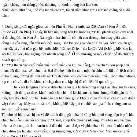
ngắn, chừng hơn tháng gì đó, thì cũng tự khỏi, không biết làm sao.
Nhiều đêm, nhớ nhà, nhớ cha mẹ và các em, tôi cứ nằm khóc rưng rức mà chẳng có ai dỗ
dành.
4. Dòng sông Cái ngăn giữa hai thôn Phú Ân Nam (thuộc xã Diên An) và Phú Ân Bắc
(thuộc xã Diên Phú). Lúc ấy, từ bên này sang bên kia hoặc ngược lại, phương tiện duy nhất
là đi bằng đò. Từ Phú Ân Nam, gần nhà chú tôi, có một con đường nhỏ chạy giữa cánh
đồng lúa của làng, dẫn đến một bến sông. Bên kia sông là bến đò Cầu Voi. Sở dĩ có tên gọi
như vậy là vì nó nằm gần bên một chiếc “cầu tre lắt lẻo” tên là Cầu Voi (Không hiểu sao lại
gọi là Cầu Voi), bắc ngang một nhánh sông nhỏ. Ở đó, thường có một chiếc nhỏ đò chờ đưa
khách qua sông.
Thường thì cứ vào cuối buồi chiều cuối tuần (có khi hai tuần), tôi và chị tôi xin phép chú
thím, dắt díu nhau về thăm nhà. Hai đứa bé, một lên tám, một lên chín tuổi lôi thôi lếch thếch
đi bộ quãng đường dài sáu cây số. Chị đi trước, em lẽo đẽo theo sau, nhiều lúc đi theo không
kịp chị, cứ vừa đi vừa khóc, cố chạy theo cho kịp chị để còn lên đò qua sông.
Chị Ngôi là người chèo đò đưa chúng tôi qua lại trên dòng sông Cái. Bây giờ tôi cũng
không hình dung ra được khuôn mặt chị, chỉ nhớ là chị còn trẻ, hơn chúng tôi độ gần mười
tuổi, hay đội chiếc nón lá. Hôm nào chị bận việc gì đó không chèo đò thì có cha chị (tôi đoán
vậy) chèo thay. Mấy mươi năm rồi, không biết bây giờ chị thế nào, gia đình, chồng con ra
sao, sinh sống nơi đâu?
Tôi nhớ có hôm hai chị em về đến cánh đồng gần nhà thì súng bỗng nổ vang, đạn bay “chíu
chíu” trên đầu, đạn cối nổ ngay trước mặt, chớp lửa nhoáng nhoàng. Phía bên này và phía
bên kia từ trong các khu vườn nhà dân thi nhau nã đạn về phía nhau. Chị em tôi nháo nhào
chạy dưới hai làn đạn, chạy cả xuống ruộng bùn, vừa chạy vừa la khóc. May mà cũng về
được đến nhà không sao cả.