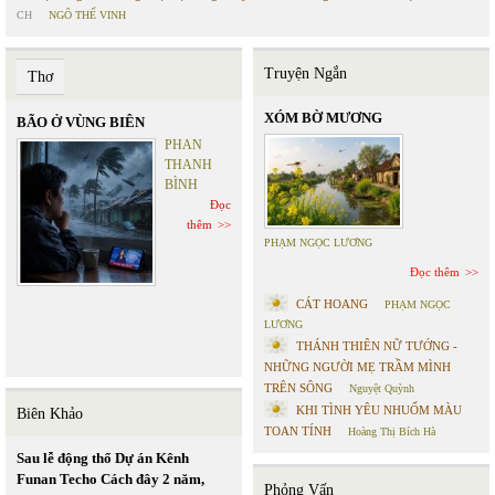
CH
NGÔ THẾ VINH
Truyện Ngắn
Thơ
XÓM BỜ MƯƠNG
BÃO Ở VÙNG BIÊN
PHAN
THANH
BÌNH
Đọc
thêm
PHẠM NGỌC LƯƠNG
Đọc thêm
CÁT HOANG
PHẠM NGỌC
LƯƠNG
THÁNH THIÊN NỮ TƯỚNG -
NHỮNG NGƯỜI MẸ TRẦM MÌNH
TRÊN SÔNG
Nguyệt Quỳnh
KHI TÌNH YÊU NHUỐM MÀU
Biên Khảo
TOAN TÍNH
Hoàng Thị Bích Hà
Sau lễ động thổ Dự án Kênh
Funan Techo Cách đây 2 năm,
Phỏng Vấn