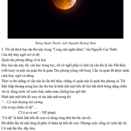
Trăng Quán Tranh- ảnh Nguyễn Hoàng Nam
1. Tôi rất thích hai câu thơ này trong “Cung oán ngâm khúc” của Nguyễn Gia Thiều:
Cầu thệ thủy ngồi trơ cổ độ
Quán thu phong đứng rũ tà huy
Đọc hai câu này, lúc còn học trung học, tôi cứ nghĩ phải có một cái cầu tên là cầu Thệ thủy
(viết hoa) và một cái quán tên là quán Thu phong (cũng viết hoa). Cầu và quán đã được nhân
cách hóa:
ngồi
và
đứng
.
Thực ra thì chẳng có cầu nào là cầu thệ thủy, chẳng có quán nào là quán thu phong cả. Tôi
thấy thấp thoáng trong hai câu thơ kia là hình ảnh một bến đò hiu hắt dưới bóng nắng chiều
rời rã, dòng nước cứ xuôi chảy miên man, không bao giờ dứt.
Hình ảnh một bến đò xưa cứ ám ảnh mãi trong tôi:
“... Có một thoáng mù sương
Lẩn trong chiều cổ độ”...
(“Có ta và em” – NP phan)
“Cổ độ” là hình ảnh bến đò xưa và dòng sông thời thơ ấu của tôi.
Đã nhiều lần tôi nhủ lòng là phải về thăm lại bến đò xưa. Nhưng cuộc sống cứ cuốn lấy tôi.
Cứ mãi lần lữa, dây dưa.