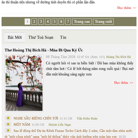
ăn thì thuận tiện nhưng về đường tình duyên thì có phần lận đận.
Đọc thêm
1
2
3
4
5
6
7
Trang sau
Trang cuối
Bài Mới
Thư Toà Soạn
Tin
Thơ Hoàng Thị Bích Hà - Mùa Đi Qua Ký Ức
08 Tháng Tám 2026
12:47 SA
(Xem: 111)
Hoàng Thị Bích Hà
Có người hỏi vì sao ta biền biệt / Đã bao mùa không thấy
chút tăm hơi / Có lẽ bởi tháng năm rong ruỗi quá / Bụi mờ
dần một khoảng sáng ngày xưa
Đọc thêm
NGHE SẦU RIÊNG CHÍN TỚI
11:11 CH
Trần Kiêm Đoàn
MỘT NĂM
11:05 CH
Huỳnh Liễu Ngạn
Sau lễ động thổ Dự án Kênh Funan Techo Cách đây 2 năm, Cần một tầm nhìn mới:
từ "một công trình" sang "một hệ thống" thủy văn ảnh hưởng trên toàn lưu vực
10:29