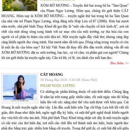
XÓM BỜ MƯƠNG – Truyện thứ hai trong bộ ba "Tam Quan"
của Phạm Ngọc Lương. Hôm qua, chúng tôi giới thiệu CÁT
HOANG. Hôm nay là XÓM BỜ MƯƠNG – truyện ngắn thứ hai trong bộ ba Tam Quan
của nhà văn trẻ Phạm Ngọc Lương, từng đăng trên Hợp Lưu số 87 (2006). Hơn hai mươi
năm trước, nhà phê bình Thụy Khuê đã gọi đây là "một câu chuyện cổ tích kinh dị", nơi cái
chết của một dòng sông song hành với sự mục rữa của môi trường, sự tha hóa của con
người và số phận bi thảm của một đứa trẻ. Một truyện ngắn đầy chất thơ, nhưng càng đẹp
càng khiến người đọc rùng mình. Hai mươi năm đã trôi qua. Dòng sông trong truyện có còn
là một ẩn dụ của hôm nay? Xã hội Việt Nam đã thay đổi đến đâu trước những vấn đề mà
XÓM BỜ MƯƠNG đặt ra: môi trường, bạo lực, sự vô cảm, và phẩm giá con người? Chúng
tôi xin giới thiệu lại truyện ngắn này. Câu trả lời, có lẽ, xin dành cho mỗi bạn đọc.
Đọc thêm
CÁT HOANG
29 Tháng Bảy 2026
3:34 CH
(Xem: 942)
PHẠM NGỌC LƯƠNG
Có những tác phẩm không thuộc về một thời điểm. Chúng lặng
lẽ nằm lại trên trang giấy nhiều năm, rồi một ngày nào đó bỗng
hiện lên với sức nặng như thể vừa mới được viết hôm qua. Cát
Hoang là một truyện ngắn như vậy. Lần đầu xuất hiện trên Tạp chí Hợp Lưu bởi lối viết tối
giản, đứt đoạn như điện ảnh, ngôn ngữ đầy ký hiệu, và một thế giới nghệ thuật khiến người
đọc vừa bối rối vừa ám ảnh. Nhà phê bình Thụy Khuê từng nhận xét đây là một truyện ngắn
có cấu trúc của thơ hiện đại, nơi mỗi câu chữ đều trở thành một ám hiệu, buộc người đọc
phải đọc bằng trực giác nhiều hơn bằng cốt truyện. Trong thế giới ấy, có một bãi đất nổi giữa