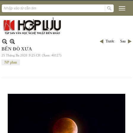
Trước
Sau
BẾN ĐÒ XƯA
25 Tháng Ba 2020
9:25 CH
(Xem: 40127)
NP phan