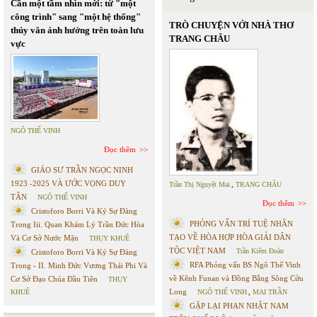
Cần một tầm nhìn mới: từ "một
công trình" sang "một hệ thống"
TRÒ CHUYỆN VỚI NHÀ THƠ
thủy văn ảnh hưởng trên toàn lưu
TRANG CHÂU
vực
NGÔ THẾ VINH
Đọc thêm
GIÁO SƯ TRẦN NGỌC NINH
1923 -2025 VÀ ƯỚC VỌNG DUY
Trần Thị Nguyệt Mai
,
TRANG CHÂU
TÂN
NGÔ THẾ VINH
Đọc thêm
Cristoforo Borri Và Ký Sự Đàng
PHỎNG VẤN TRÍ TUỆ NHÂN
Trong Iii. Quan Khám Lý Trần Đức Hòa
TẠO VỀ HÒA HỢP HÒA GIẢI DÂN
Và Cơ Sở Nước Mặn
THỤY KHUÊ
TỘC VIỆT NAM
Trần Kiêm Đoàn
Cristoforo Borri Và Ký Sự Đàng
RFA Phỏng vấn BS Ngô Thế Vinh
Trong - II. Minh Đức Vương Thái Phi Và
về Kênh Funan và Đồng Bằng Sông Cửu
Cơ Sở Đạo Chúa Đầu Tiên
THỤY
Long
KHUÊ
NGÔ THẾ VINH
,
MAI TRẦN
GẶP LẠI PHAN NHẬT NAM