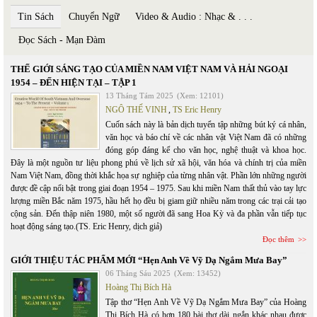
Tin Sách
Chuyển Ngữ
Video & Audio : Nhạc & . . .
Đọc Sách - Mạn Đàm
THẾ GIỚI SÁNG TẠO CỦA MIỀN NAM VIỆT NAM VÀ HẢI NGOẠI
1954 – ĐẾN HIỆN TẠI – TẬP 1
13 Tháng Tám 2025
(Xem: 12101)
NGÔ THẾ VINH
,
TS Eric Henry
Cuốn sách này là bản dịch tuyển tập những bút ký cá nhân,
văn học và báo chí về các nhân vật Việt Nam đã có những
đóng góp đáng kể cho văn học, nghệ thuật và khoa học.
Đây là một nguồn tư liệu phong phú về lịch sử xã hội, văn hóa và chính trị của miền
Nam Việt Nam, đồng thời khắc họa sự nghiệp của từng nhân vật. Phần lớn những người
được đề cập nổi bật trong giai đoạn 1954 – 1975. Sau khi miền Nam thất thủ vào tay lực
lượng miền Bắc năm 1975, hầu hết họ đều bị giam giữ nhiều năm trong các trại cải tạo
cộng sản. Đến thập niên 1980, một số người đã sang Hoa Kỳ và đa phần vẫn tiếp tục
hoạt động sáng tạo.(TS. Eric Henry, dịch giả)
Đọc thêm
GIỚI THIỆU TÁC PHẨM MỚI “Hẹn Anh Về Vỹ Dạ Ngắm Mưa Bay”
06 Tháng Sáu 2025
(Xem: 13452)
Hoàng Thị Bích Hà
Tập thơ “Hẹn Anh Về Vỹ Dạ Ngắm Mưa Bay” của Hoàng
Thị Bích Hà có hơn 180 bài thơ dài ngắn khác nhau được