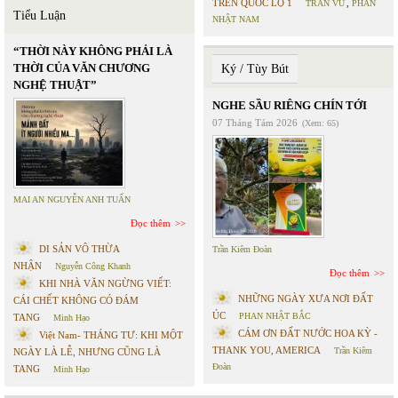
TRÊN QUỐC LỘ 1
TRẦN VŨ
,
PHAN
Tiểu Luận
NHẬT NAM
“THỜI NÀY KHÔNG PHẢI LÀ
THỜI CỦA VĂN CHƯƠNG
Ký / Tùy Bút
NGHỆ THUẬT”
NGHE SẦU RIÊNG CHÍN TỚI
07 Tháng Tám 2026
(Xem: 65)
MAI AN NGUYỄN ANH TUẤN
Đọc thêm
DI SẢN VÔ THỪA
Trần Kiêm Đoàn
NHẬN
Nguyễn Công Khanh
Đọc thêm
KHI NHÀ VĂN NGỪNG VIẾT:
NHỮNG NGÀY XƯA NƠI ĐẤT
CÁI CHẾT KHÔNG CÓ ĐÁM
ÚC
PHAN NHẬT BẮC
TANG
Minh Hạo
CÁM ƠN ĐẤT NƯỚC HOA KỲ -
Việt Nam- THÁNG TƯ: KHI MỘT
THANK YOU, AMERICA
Trần Kiêm
NGÀY LÀ LỄ, NHƯNG CŨNG LÀ
Đoàn
TANG
Minh Hạo