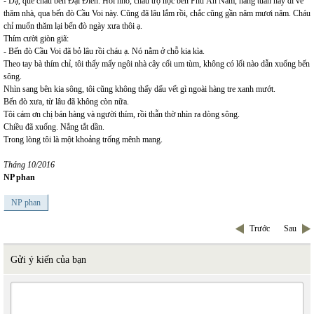
- Dạ, quê cháu bên Đại Điền. Hồi nhỏ, cháu trọ học bên Phú Ân Nam, hàng tuần hay đi về
thăm nhà, qua bến đò Cầu Voi này. Cũng đã lâu lắm rồi, chắc cũng gần năm mươi năm. Cháu
chỉ muốn thăm lại bến đò ngày xưa thôi ạ.
Thím cười giòn giã:
- Bến đò Cầu Voi đã bỏ lâu rồi cháu ạ. Nó nằm ở chỗ kia kìa.
Theo tay bà thím chỉ, tôi thấy mấy ngôi nhà cây cối um tùm, không có lối nào dẫn xuống bến
sông.
Nhìn sang bên kia sông, tôi cũng không thấy dấu vết gì ngoài hàng tre xanh mướt.
Bến đò xưa, từ lâu đã không còn nữa.
Tôi cám ơn chị bán hàng và người thím, rồi thẫn thờ nhìn ra dòng sông.
Chiều đã xuống. Nắng tắt dần.
Trong lòng tôi là một khoảng trống mênh mang.
Tháng 10/2016
NP phan
NP phan
Trước
Sau
Gửi ý kiến của bạn