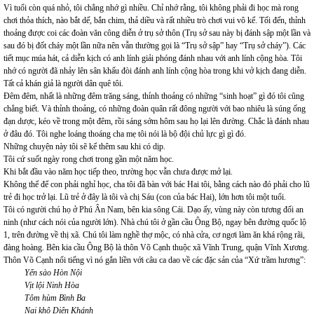
Vì tuổi còn quá nhỏ, tôi chẳng nhớ gì nhiều. Chỉ nhớ rằng, tôi không phải đi học mà rong
chơi thỏa thích, nào bắt dế, bắn chim, thả diều và rất nhiều trò chơi vui vô kể. Tối đến, thỉnh
thoảng được coi các đoàn văn công diễn ở trụ sở thôn (Trụ sở sau này bị đánh sập một lần và
sau đó bị đốt cháy một lần nữa nên vẫn thường gọi là “Trụ sở sập” hay “Trụ sở cháy”). Các
tiết mục múa hát, cả diễn kịch có anh lính giải phóng đánh nhau với anh lính cộng hòa. Tôi
nhớ có người đã nhảy lên sân khấu đòi đánh anh lính cộng hòa trong khi vở kịch đang diễn.
Tất cả khán giả là người dân quê tôi.
Đêm đêm, nhất là những đêm trăng sáng, thỉnh thoảng có những “sinh hoạt” gì đó tôi cũng
chẳng biết. Và thỉnh thoảng, có những đoàn quân rất đông người với bao nhiêu là súng ống
đạn dược, kéo về trong một đêm, rồi sáng sớm hôm sau họ lại lên đường. Chắc là đánh nhau
ở đâu đó. Tôi nghe loáng thoáng cha mẹ tôi nói là bộ đội chủ lực gì gì đó.
Những chuyện này tôi sẽ kể thêm sau khi có dịp.
Tôi cứ suốt ngày rong chơi trong gần một năm học.
Khi bắt đầu vào năm học tiếp theo, trường học vẫn chưa được mở lại.
Không thể để con phải nghỉ học, cha tôi đã bàn với bác Hai tôi, bằng cách nào đó phải cho lũ
trẻ đi học trở lại. Lũ trẻ ở đây là tôi và chị Sáu (con của bác Hai), lớn hơn tôi một tuổi.
Tôi có người chú họ ở Phú Ân Nam, bên kia sông Cái. Dạo ấy, vùng này còn tương đối an
ninh (như cách nói của người lớn). Nhà chú tôi ở gần cầu Ông Bộ, ngay bên đường quốc lộ
1, trên đường về thị xã. Chú tôi làm nghề thợ mộc, có nhà cửa, cơ ngơi làm ăn khá rộng rãi,
đàng hoàng. Bên kia cầu Ông Bộ là thôn Võ Cạnh thuộc xã Vĩnh Trung, quận Vĩnh Xương.
Thôn Võ Cạnh nổi tiếng vì nó gắn liền với câu ca dao về các đặc sản của “Xứ trầm hương”:
Yến sào Hòn Nội
Vịt lội Ninh Hòa
Tôm hùm Bình Ba
Nai khô Diên Khánh