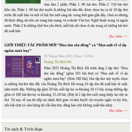
chia làm 2 phần: Phần 1: 80 bài thơ, Phần 2: 116 bài thơ
bốn câu. Phần 1: 80 bài thơ tuyển là những bài tâm đắc được chọn lọc ra từ 10 tập thơ
trước đã xuất bản và một số bài thơ mới sáng tác trong thời gian gần đây, chưa in nhưng
đã được đăng tải trên các trang báo mạng và website Văn học Nghệ thuật trong và ngoài
nước. Phần 2 là những khổ thơ yêu thích, mỗi bài chỉ chon 4 câu trong số những bài thơ
đã xuất bản.
Đọc thêm
GIỚI THIỆU TÁC PHẨM MỚI “Hoa tím sầu đông” và “Hẹn anh về vĩ dạ
ngắm mưa bay”
29 Tháng Năm 2025
(Xem: 15264)
Hoàng Thị Bích Hà
Năm 2025 Hoàng Thị Bích Hà trình làng 2 tập thơ: “Hoa
tím sầu đông” (gồm 103 bài thơ) và “Hẹn anh về vĩ dạ
ngắm mưa bay” (Hơn 180 bài). Hai tập thơ này tuyển chọn
ra những bài thơ tâm đắc của Hoàng Thị Bích Hà trong 10 tập thơ đã xuất bản từ mấy
năm trước đây. Những tập gồm 50 bài, mỗi tập lọc ra khoảng 10-15 bài, trong những tập
gồm có 100 bài thơ lọc ra khoảng 15-20 bài. (Đây là 2 tập thơ cuối cùng khép lại việc in
thơ. Từ nay về sau tôi tiếp tục dành thời gian và tâm huyết cho truyện ngắn và tùy bút,
nếu bất chợt có cảm hứng thì vẫn làm thơ, đăng báo chứ không xuất bản nữa).
Đọc thêm
Tin sách & Trích đoạn