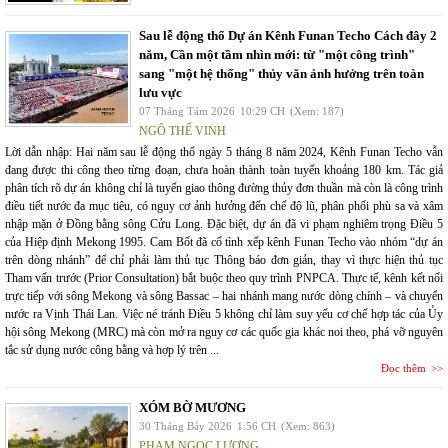
Sau lễ động thổ Dự án Kênh Funan Techo Cách đây 2
năm, Cần một tầm nhìn mới: từ "một công trình"
sang "một hệ thống" thủy văn ảnh hưởng trên toàn
lưu vực
07 Tháng Tám 2026
10:29 CH
(Xem: 187)
NGÔ THẾ VINH
Lời dẫn nhập: Hai năm sau lễ động thổ ngày 5 tháng 8 năm 2024, Kênh Funan Techo vẫn
đang được thi công theo từng đoạn, chưa hoàn thành toàn tuyến khoảng 180 km. Tác giả
phân tích rõ dự án không chỉ là tuyến giao thông đường thủy đơn thuần mà còn là công trình
điều tiết nước đa mục tiêu, có nguy cơ ảnh hưởng đến chế độ lũ, phân phối phù sa và xâm
nhập mặn ở Đồng bằng sông Cửu Long. Đặc biệt, dự án đã vi phạm nghiêm trọng Điều 5
của Hiệp định Mekong 1995. Cam Bốt đã cố tình xếp kênh Funan Techo vào nhóm “dự án
trên dòng nhánh” để chỉ phải làm thủ tục Thông báo đơn giản, thay vì thực hiện thủ tục
Tham vấn trước (Prior Consultation) bắt buộc theo quy trình PNPCA. Thực tế, kênh kết nối
trực tiếp với sông Mekong và sông Bassac – hai nhánh mang nước dòng chính – và chuyển
nước ra Vịnh Thái Lan. Việc né tránh Điều 5 không chỉ làm suy yếu cơ chế hợp tác của Ủy
hội sông Mekong (MRC) mà còn mở ra nguy cơ các quốc gia khác noi theo, phá vỡ nguyên
tắc sử dụng nước công bằng và hợp lý trên ...
Đọc thêm
XÓM BỜ MƯƠNG
30 Tháng Bảy 2026
1:56 CH
(Xem: 863)
PHẠM NGỌC LƯƠNG