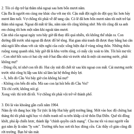
2. Tôi có dịp trở lại thăm nhà ngoại sau hơn bốn mươi năm.
Cậu Ba là người em cùng mẹ khác cha với mẹ tôi. Cậu mất đột ngột do đột quỵ lúc hơn bảy
mươi lăm tuổi. Vợ chồng tôi phải về để tang cậu. Có lẽ đã hơn bốn mươi năm tôi mới trở lại
thăm nhà ngoại. Ngoại đã mất từ lâu, năm nào tôi cũng không nhớ. Mẹ tôi cũng đã xa anh
em chúng tôi hơn một năm khi ngoài tám mươi.
Căn nhà của ngoại ngày xưa bây giờ đã thay đổi quá nhiều, tôi không thể nhận ra. Con
đường đất trước nhà ngoại đã được đổ bê tông. Hai gian nhà tranh đã được thay bằng hai căn
nhà ngói liền nhau với các tiện nghi của cuộc sống hiện đại ở vùng nông thôn. Những thửa
ruộng xung quanh nhà, bây giở đã là khu vườn rộng, có mấy cây xoài to lớn. Tôi hỏi mợ tôi:
- Con nhớ hồi xưa có hai cây mít ở hai đầu nhà và trước nhà là một cái mương nước, phải
không mợ?
- Đúng rồi, trí nhớ con tốt đó. Hai cây mít đã chết từ sau khi ngoại con mất. Cái mương nước
trước nhà cũng bị lấp sau khi xã làm lại hệ thống thủy lợi.
- À, bến đò Cầu Voi bây giờ còn không hả mợ?
- Không còn bến đò nữa. Mà sao con lại hỏi bến đò Cầu Voi?
Tôi chỉ cười, không nói gì.
Xong việc thì trời đã tối. Vợ chồng tôi phải vội trở về thành phố.
3. Đó là vào khoảng gần cuối năm 1964.
Năm ấy tôi đang học lớp Tư (tức là lớp Hai bây giờ) trường làng. Mới vào học độ chừng hai
tháng thì tôi phải nghỉ học vì chiến tranh nổ ra trên khắp cả tứ thôn Đại Điền. Quê tôi đồng
khởi, phá ấp chiến lược, thành lập “chính quyền cách mạng”. Cha mẹ tôi và mọi người vẫn
gọi năm ấy là năm “ly sơn”. Trường tiểu học nơi tôi học đóng cửa. Các thầy cô giáo cũng đã
rời trường. Bạn bè tản mát.