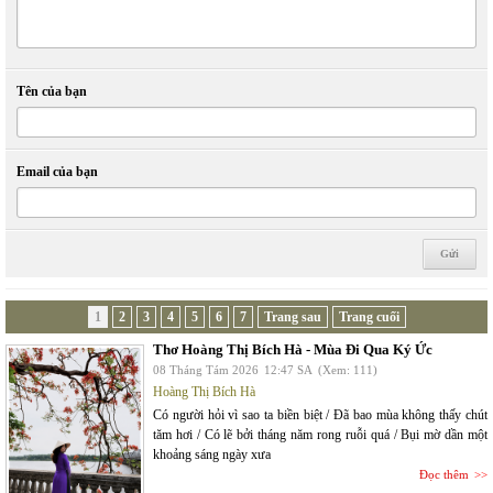
Tên của bạn
Email của bạn
1
2
3
4
5
6
7
Trang sau
Trang cuối
Thơ Hoàng Thị Bích Hà - Mùa Đi Qua Ký Ức
08 Tháng Tám 2026
12:47 SA
(Xem: 111)
Hoàng Thị Bích Hà
Có người hỏi vì sao ta biền biệt / Đã bao mùa không thấy chút
tăm hơi / Có lẽ bởi tháng năm rong ruỗi quá / Bụi mờ dần một
khoảng sáng ngày xưa
Đọc thêm