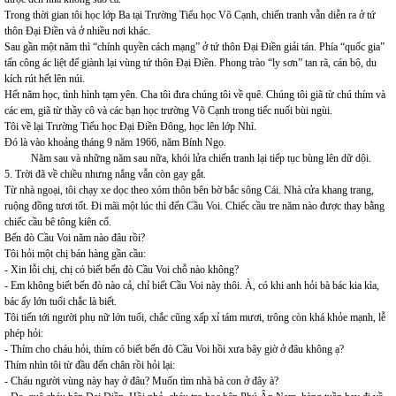
Trong thời gian tôi học lớp Ba tại Trường Tiểu học Võ Cạnh, chiến tranh vẫn diễn ra ở tứ
thôn Đại Điền và ở nhiều nơi khác.
Sau gần một năm thì “chính quyền cách mạng” ở tứ thôn Đại Điền giải tán. Phía “quốc gia”
tấn công ác liệt để giành lại vùng tứ thôn Đại Điền. Phong trào “ly sơn” tan rã, cán bộ, du
kích rút hết lên núi.
Hết năm học, tình hình tạm yên. Cha tôi đưa chúng tôi về quê. Chúng tôi giã từ chú thím và
các em, giã từ thầy cô và các bạn học trường Võ Cạnh trong tiếc nuối bùi ngùi.
Tôi về lại Trường Tiểu học Đại Điền Đông, học lên lớp Nhì.
Đó là vào khoảng tháng 9 năm 1966, năm Bính Ngọ.
Năm sau và những năm sau nữa, khói lửa chiến tranh lại tiếp tục bùng lên dữ dội.
5. Trời đã về chiều nhưng nắng vẫn còn gay gắt.
Từ nhà ngoại, tôi chạy xe dọc theo xóm thôn bên bờ bắc sông Cái. Nhà cửa khang trang,
ruộng đồng tươi tốt. Đi mãi một lúc thì đến Cầu Voi. Chiếc cầu tre năm nào được thay bằng
chiếc cầu bê tông kiên cố.
Bến đò Cầu Voi năm nào đâu rồi?
Tôi hỏi một chị bán hàng gần cầu:
- Xin lỗi chị, chị có biết bến đò Cầu Voi chỗ nào không?
- Em không biết bến đò nào cả, chỉ biết Cầu Voi này thôi. À, có khi anh hỏi bà bác kia kìa,
bác ấy lớn tuổi chắc là biết.
Tôi tiến tới người phụ nữ lớn tuổi, chắc cũng xấp xỉ tám mươi, trông còn khá khỏe mạnh, lễ
phép hỏi:
- Thím cho cháu hỏi, thím có biết bến đò Cầu Voi hồi xưa bây giờ ở đâu không ạ?
Thím nhìn tôi từ đầu đến chân rồi hỏi lại:
- Cháu người vùng này hay ở đâu? Muốn tìm nhà bà con ở đây à?