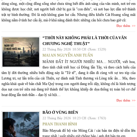
dòng sông, một cộng đồng sống như chưa từng biết đến ánh sáng của văn minh, nơi trẻ em
không được học chữ, nơi người biết chữ bị gọi là "con điên", và nơi bạo lực dần trở thành
trật tự bình thường. Đó là một không gian hư cấu. Nhưng điều khiến Cát Hoang sống mãi
không nằm ở tính hư cấu ấy, mà ở khả năng đánh thức những câu hỏi chưa bao giờ cũ:
Đọc thêm
“THỜI NÀY KHÔNG PHẢI LÀ THỜI CỦA VĂN
CHƯƠNG NGHỆ THUẬT”
22 Tháng Bảy 2026
10:50 CH
(Xem: 1529)
MAI AN NGUYỄN ANH TUẤN
MẢNH ĐẤT ÍT NGƯỜI NHIỀU MA… NGƯỜI, viết hoa,
theo tính chất triết học cả Đông lẫn Tây, và theo cách hiểu của
tâm lý đời thường nhiều biến động này là “Tử tế”, đang ít dần đi cùng với sự teo tóp của
Lương tri, sự lẩn trốn của cái Thiện, sự đánh mất Tình thương và Lòng trắc ẩn… Ma, theo
nghĩa khái quát về bản chất Ma Quỷ trong con người đang trỗi dậy, không chỉ là hình tượng
dọa nạt con trẻ nữa mà đang trở thành thế lực khủng khiếp đe dọa thống trị toàn bộ cơ chế
hoạt động lẫn tinh thần – đạo lý xã hội…
Đọc thêm
BÃO Ở VÙNG BIÊN
22 Tháng Bảy 2026
10:23 CH
(Xem: 1763)
PHAN THANH BÌNH
Bão Maysak đổ bộ vào Móng Cái / các bản tin điện tử dồn lên
trang nhất / suốt nhiều giờ chống bão / anh đợi bản tin em