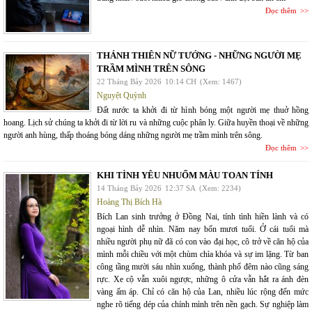
Đọc thêm
THÁNH THIÊN NỮ TƯỚNG - NHỮNG NGƯỜI MẸ
TRẦM MÌNH TRÊN SÔNG
22 Tháng Bảy 2026
10:14 CH
(Xem: 1467)
Nguyệt Quỳnh
Đất nước ta khởi đi từ hình bóng một người mẹ thuở hồng
hoang. Lịch sử chúng ta khởi đi từ lời ru và những cuộc phân ly. Giữa huyền thoại về những
người anh hùng, thấp thoáng bóng dáng những người mẹ trầm mình trên sông.
Đọc thêm
KHI TÌNH YÊU NHUỐM MÀU TOAN TÍNH
14 Tháng Bảy 2026
12:37 SA
(Xem: 2234)
Hoàng Thị Bích Hà
Bích Lan sinh trưởng ở Đồng Nai, tính tình hiền lành và có
ngoại hình dễ nhìn. Năm nay bốn mươi tuổi. Ở cái tuổi mà
nhiều người phụ nữ đã có con vào đại học, cô trở về căn hộ của
mình mỗi chiều với một chùm chìa khóa và sự im lặng. Từ ban
công tầng mười sáu nhìn xuống, thành phố đêm nào cũng sáng
rực. Xe cộ vẫn xuôi ngược, những ô cửa vẫn hắt ra ánh đèn
vàng ấm áp. Chỉ có căn hộ của Lan, nhiều lúc rộng đến mức
nghe rõ tiếng dép của chính mình trên nền gạch. Sự nghiệp làm