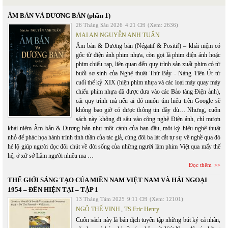
ÂM BẢN VÀ DƯƠNG BẢN (phần 1)
26 Tháng Sáu 2026
4:21 CH
(Xem: 2636)
MAI AN NGUYỄN ANH TUẤN
Âm bản & Dương bản (Négatif & Positif) – khái niệm có
gốc từ điện ảnh phim nhựa, còn gọi là phim điện ảnh hoặc
phim chiếu rạp, liên quan đến quy trình sản xuất phim có từ
buổi sơ sinh của Nghệ thuật Thứ Bảy - Nàng Tiên Út từ
cuối thế kỷ XIX (hiện phim nhựa và các loại máy quay máy
chiếu phim nhựa đã được đưa vào các Bảo tàng Điện ảnh),
cái quy trình mà nếu ai đó muốn tìm hiểu trên Google sẽ
không bao giờ có được thông tin đầy đủ… Nhưng, cuốn
sách này không đi sâu vào công nghệ Điện ảnh, chỉ mượn
khái niệm Âm bản & Dương bản như một cánh cửa ban đầu, một ký hiệu nghệ thuật
nhỏ để phác họa hành trình tinh thần của tác giả, cùng đôi ba lát cắt tự sự về nghề qua đó
hé lộ giúp người đọc đôi chút về đời sống của những người làm phim Việt qua mấy thế
hệ, ở xứ sở Lắm người nhiều ma …
Đọc thêm
THẾ GIỚI SÁNG TẠO CỦA MIỀN NAM VIỆT NAM VÀ HẢI NGOẠI
1954 – ĐẾN HIỆN TẠI – TẬP 1
13 Tháng Tám 2025
9:11 CH
(Xem: 12101)
NGÔ THẾ VINH
,
TS Eric Henry
Cuốn sách này là bản dịch tuyển tập những bút ký cá nhân,