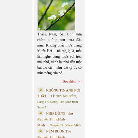
Tháng Năm, Sài Gòn vừa
chớm những cơn mưa đầu
mùa. Không phải mưa tháng
Mười Hai… nhưng lạ là, mỗi
lần nghe tiếng mưa rơi trên
mái phố, mình lại nhớ đến một
bài thơ cũ— như thể ký ức có
mùa riêng của nó.
Đọc thêm
KHÔNG TIN ANH NÓI
THẬT
LÊ DUY NGUYÊN
,
Dang TN &amp; The Band from
Suno AI
NHỊP DỪNG - thơ
Nguyễn Thị Khánh
Minh
Nguyễn Thị Khánh Minh
NÉM BUỒN Thơ
Nguyễn Thị Khánh