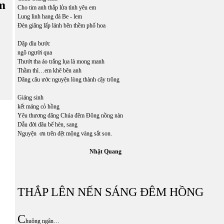
m
Cho tim anh thắp lửa tình yêu em
Lung linh hang đá Be - lem
Đèn giăng lấp lánh bên thềm phố hoa
Dập dìu bước
ngõ người qua
Thướt tha áo trắng lụa là mong manh
Thầm thì…em khẽ bên anh
Dâng câu ước nguyện lòng thành cậy trông
Giáng sinh
kết máng cỏ hồng
Yêu thương dâng Chúa đêm Đông nồng nàn
Dẫu đời dâu bể hèn, sang
Nguyện ơn trên dệt mộng vàng sắt son.
Nhật Quang
THẮP LÊN NẾN SÁNG ĐÊM HỒNG
C
huông ngân…