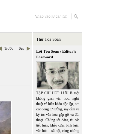
Thư Tòa Soạn
Trước
Sau
Lời Tòa Soạn / Editor’s
Foreword
TẠP CHÍ HỢP LƯU là một
không gian văn học, nghệ
thuật và biên khảo độc lập, nơi
các dòng tư tưởng, mỹ cảm và
ký ức văn hóa gặp gỡ và đối
thoại. Chúng tôi đăng tải các
tiểu luận, khảo cứu, bình luận
văn hóa – xã hội, cùng những