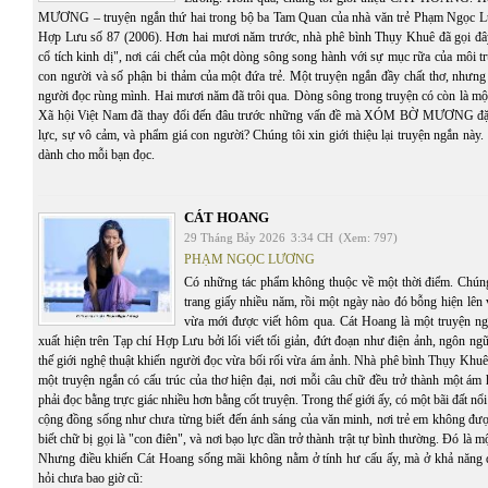
MƯƠNG – truyện ngắn thứ hai trong bộ ba Tam Quan của nhà văn trẻ Phạm Ngọc Lư
Hợp Lưu số 87 (2006). Hơn hai mươi năm trước, nhà phê bình Thụy Khuê đã gọi đâ
cổ tích kinh dị", nơi cái chết của một dòng sông song hành với sự mục rữa của môi t
con người và số phận bi thảm của một đứa trẻ. Một truyện ngắn đầy chất thơ, nhưng
người đọc rùng mình. Hai mươi năm đã trôi qua. Dòng sông trong truyện có còn là mộ
Xã hội Việt Nam đã thay đổi đến đâu trước những vấn đề mà XÓM BỜ MƯƠNG đặt 
lực, sự vô cảm, và phẩm giá con người? Chúng tôi xin giới thiệu lại truyện ngắn này. C
dành cho mỗi bạn đọc.
CÁT HOANG
29 Tháng Bảy 2026
3:34 CH
(Xem: 797)
PHẠM NGỌC LƯƠNG
Có những tác phẩm không thuộc về một thời điểm. Chúng 
trang giấy nhiều năm, rồi một ngày nào đó bỗng hiện lên
vừa mới được viết hôm qua. Cát Hoang là một truyện n
xuất hiện trên Tạp chí Hợp Lưu bởi lối viết tối giản, đứt đoạn như điện ảnh, ngôn ng
thế giới nghệ thuật khiến người đọc vừa bối rối vừa ám ảnh. Nhà phê bình Thụy Khuê
một truyện ngắn có cấu trúc của thơ hiện đại, nơi mỗi câu chữ đều trở thành một ám
phải đọc bằng trực giác nhiều hơn bằng cốt truyện. Trong thế giới ấy, có một bãi đất n
cộng đồng sống như chưa từng biết đến ánh sáng của văn minh, nơi trẻ em không đượ
biết chữ bị gọi là "con điên", và nơi bạo lực dần trở thành trật tự bình thường. Đó là 
Nhưng điều khiến Cát Hoang sống mãi không nằm ở tính hư cấu ấy, mà ở khả năng 
hỏi chưa bao giờ cũ: