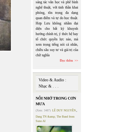
sáng tác văn học và phê bình
nghệ thuật, với tinh thần khai
phóng, tôn trọng đa dạng
quan điểm và tự do học thuật.
Hợp Lưu không nhằm đại
diện cho bất kỳ khuynh
hướng chính trị, ý thức hệ hay
tổ chức quyền lực nào, mà
xem trọng tiếng nói cá nhân,
chiều sâu suy tư và giá trị của
chữ nghĩa
Đọc thêm
Video & Audio :
Nhạc & . . .
NỖI NHỚ TRONG CƠN
MƯA
(Xem: 3487)
LÊ DUY NGUYÊN
,
Dang TN &amp; The Band from
Suno AI