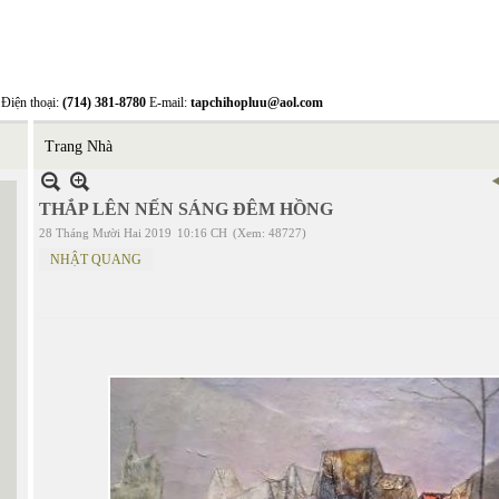
Điện thoại:
(714) 381-8780
E-mail:
tapchihopluu@aol.com
Trang Nhà
THẮP LÊN NẾN SÁNG ĐÊM HỒNG
28 Tháng Mười Hai 2019
10:16 CH
(Xem: 48727)
NHẬT QUANG