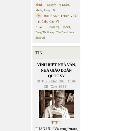
Minh
Nguyễn Thị Khánh
Minh
,
Dang TN
BÀI HÀNH THÁNG TƯ
– phổ thơ Cao Vị
Khanh
CAO VỊ KHANH
,
Dang TN &amp; The Band from
Suno AI
TIN
VĨNH BIỆT NHÀ VĂN,
NHÀ GIÁO DOÃN
QUỐC SỸ
31 Tháng Mười 2025
10:09
CH
(Xem: 8834)
TCHL
PHÂN ƯU / Vô cùng thương