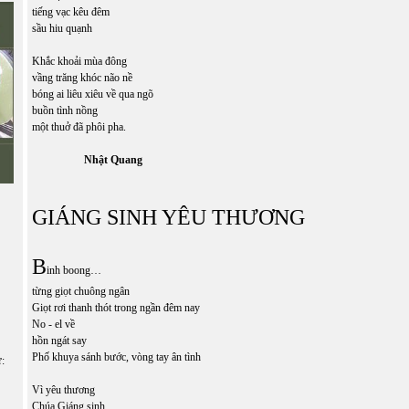
tiếng vạc kêu đêm
sầu hiu quạnh
Khắc khoải mùa đông
vầng trăng khóc não nề
bóng ai liêu xiêu về qua ngõ
buồn tình nồng
một thuở đã phôi pha.
Nhật Quang
GIÁNG SINH YÊU THƯƠNG
B
inh boong…
từng giọt chuông ngân
Giọt rơi thanh thót trong ngần đêm nay
No - el về
hồn ngát say
Phố khuya sánh bước, vòng tay ân tình
ữ:
Vì yêu thương
Chúa Giáng sinh