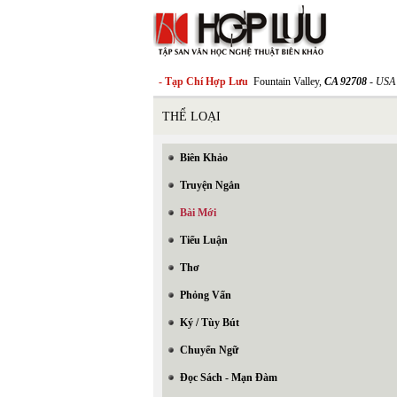
- Tạp Chí Hợp Lưu
Fountain Valley,
CA 92708
- USA
THỂ LOẠI
Biên Khảo
Truyện Ngắn
Bài Mới
Tiểu Luận
Thơ
Phỏng Vấn
Ký / Tùy Bút
Chuyển Ngữ
Đọc Sách - Mạn Đàm