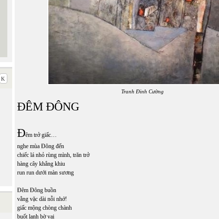
Tranh Đinh Cường
ĐÊM ĐÔNG
Đ
êm trở giấc…
nghe mùa Đông đến
chiếc lá nhỏ rùng mình, trăn trở
hàng cây khẳng khiu
run run dưới màn sương
Đêm Đông buồn
vằng vặc dài nỗi nhớ!
giấc mộng chòng chành
buốt lạnh bờ vai