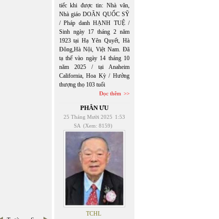
tiếc khi được tin: Nhà văn,
Nhà giáo DOÃN QUỐC SỸ
/ Pháp danh HẠNH TUỆ /
Sinh ngày 17 tháng 2 năm
1923 tại Hạ Yên Quyết, Hà
Đông,Hà Nội, Việt Nam. Đã
tạ thế vào ngày 14 tháng 10
năm 2025 / tại Anaheim
California, Hoa Kỳ / Hưởng
thượng thọ 103 tuổi
Đọc thêm
PHÂN ƯU
25 Tháng Mười 2025
1:53
SA
(Xem: 8159)
TCHL