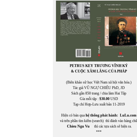
KIM LONG
Kim Nhung
Kim Tuấn
Kinh Dương Vương
Kuroda Momoko
Kurt Vonnegut, Jr.
PETRUS KEY TRƯƠNG VĨNH KÝ
& CUỘC XÂM LĂNG CỦA PHÁP
(Biên khảo sử học Việt Nam xã hội văn hóa.)
Tác giả VŨ NGỰ CHIÊU PhD, JD
Sách gần 850 trang / chia làm Hai Tập
Gía mỗi tập :
$30.00
USD
Tạp chí Hợp-Lưu xuất bản 11-2019
Hiện có bán qua
hệ thống phát hành:
LuLu.com
và trên phần tìm kiếm (search) thì đánh vào hàng ch
Chieu Ngu Vu
thì các tựa sách sẽ hiện ra.
***