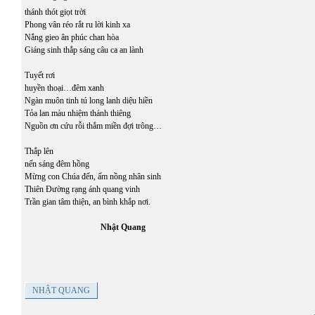
thánh thót giọt trời
Phong vân réo rắt ru lời kinh xa
Nắng gieo ân phúc chan hòa
Giáng sinh thắp sáng câu ca an lành
Tuyết rơi
huyền thoại…đêm xanh
Ngàn muôn tinh tú long lanh diệu hiền
Tỏa lan màu nhiệm thánh thiêng
Nguồn ơn cứu rỗi thắm miền đợi trông…
Thắp lên
nến sáng đêm hồng
Mừng con Chúa đến, ấm nồng nhân sinh
Thiên Đường rạng ánh quang vinh
Trần gian tâm thiện, an bình khắp nơi.
Nhật Quang
NHẬT QUANG