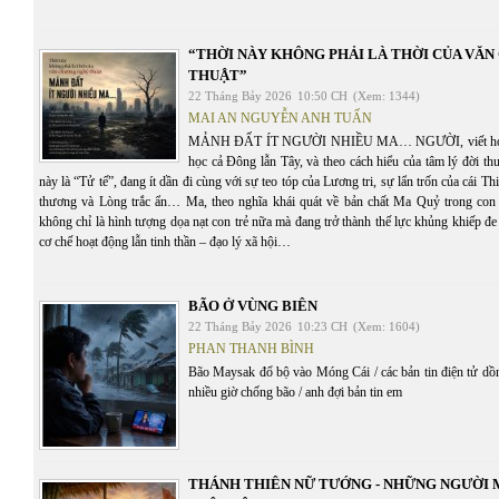
“THỜI NÀY KHÔNG PHẢI LÀ THỜI CỦA VĂ
THUẬT”
22 Tháng Bảy 2026
10:50 CH
(Xem: 1344)
MAI AN NGUYỄN ANH TUẤN
MẢNH ĐẤT ÍT NGƯỜI NHIỀU MA… NGƯỜI, viết hoa, th
học cả Đông lẫn Tây, và theo cách hiểu của tâm lý đời t
này là “Tử tế”, đang ít dần đi cùng với sự teo tóp của Lương tri, sự lẩn trốn của cái T
thương và Lòng trắc ẩn… Ma, theo nghĩa khái quát về bản chất Ma Quỷ trong con 
không chỉ là hình tượng dọa nạt con trẻ nữa mà đang trở thành thế lực khủng khiếp đe 
cơ chế hoạt động lẫn tinh thần – đạo lý xã hội…
BÃO Ở VÙNG BIÊN
22 Tháng Bảy 2026
10:23 CH
(Xem: 1604)
PHAN THANH BÌNH
Bão Maysak đổ bộ vào Móng Cái / các bản tin điện tử dồn 
nhiều giờ chống bão / anh đợi bản tin em
THÁNH THIÊN NỮ TƯỚNG - NHỮNG NGƯỜI