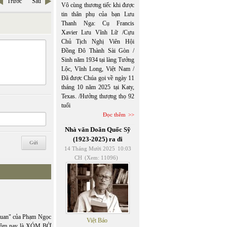
Trước
Sau
Vô cùng thương tiếc khi được
tin thân phụ của bạn Lưu
Thanh Nga: Cụ Francis
Xavier Lưu Vĩnh Lữ /Cựu
Chủ Tịch Nghị Viên Hội
Đồng Đô Thành Sài Gòn /
Sinh năm 1934 tại làng Tưởng
Lộc, Vĩnh Long, Việt Nam /
Đã được Chúa gọi về ngày 11
tháng 10 năm 2025 tại Katy,
Texas. /Hưởng thượng thọ 92
tuổi
Đọc thêm
Nhà văn Doãn Quốc Sỹ
(1923-2025) ra đi
14 Tháng Mười 2025
10:03
CH
(Xem: 11096)
uan" của Phạm Ngọc
Việt Báo
 Hôm nay là XÓM BỜ