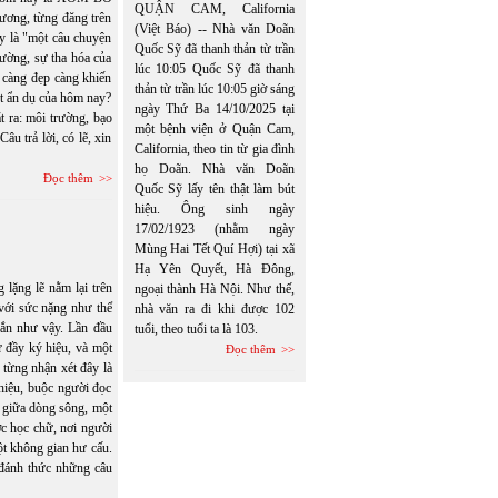
QUẬN CAM, California
ơng, từng đăng trên
(Việt Báo) -- Nhà văn Doãn
y là "một câu chuyện
Quốc Sỹ đã thanh thản từ trần
rường, sự tha hóa của
lúc 10:05 Quốc Sỹ đã thanh
 càng đẹp càng khiến
thản từ trần lúc 10:05 giờ sáng
t ẩn dụ của hôm nay?
ngày Thứ Ba 14/10/2025 tại
ra: môi trường, bạo
một bệnh viện ở Quận Cam,
âu trả lời, có lẽ, xin
California, theo tin từ gia đình
họ Doãn. Nhà văn Doãn
Đọc thêm
Quốc Sỹ lấy tên thật làm bút
hiệu. Ông sinh ngày
17/02/1923 (nhằm ngày
Mùng Hai Tết Quí Hợi) tại xã
Hạ Yên Quyết, Hà Đông,
lặng lẽ nằm lại trên
ngoại thành Hà Nội. Như thế,
 với sức nặng như thể
nhà văn ra đi khi được 102
gắn như vậy. Lần đầu
tuổi, theo tuổi ta là 103.
ữ đầy ký hiệu, và một
Đọc thêm
 từng nhận xét đây là
 hiệu, buộc người đọc
ổi giữa dòng sông, một
c học chữ, nơi người
một không gian hư cấu.
đánh thức những câu