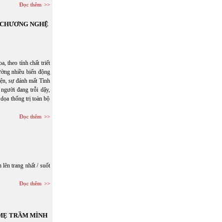
Đọc thêm
N CHƯƠNG NGHỆ
eo tính chất triết
hường nhiều biến động
hiện, sự đánh mất Tình
người đang trỗi dậy,
dọa thống trị toàn bộ
Đọc thêm
lên trang nhất / suốt
Đọc thêm
 MẸ TRẦM MÌNH