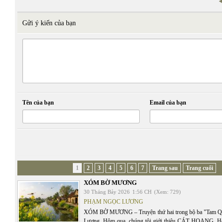
Gửi ý kiến của bạn
Tên của bạn
Email của bạn
1
2
3
4
5
6
7
Trang sau
Trang cuối
XÓM BỜ MƯƠNG
30 Tháng Bảy 2026
1:56 CH
(Xem: 729)
PHẠM NGỌC LƯƠNG
XÓM BỜ MƯƠNG – Truyện thứ hai trong bộ ba "Tam Q
Lương. Hôm qua, chúng tôi giới thiệu CÁT HOANG.