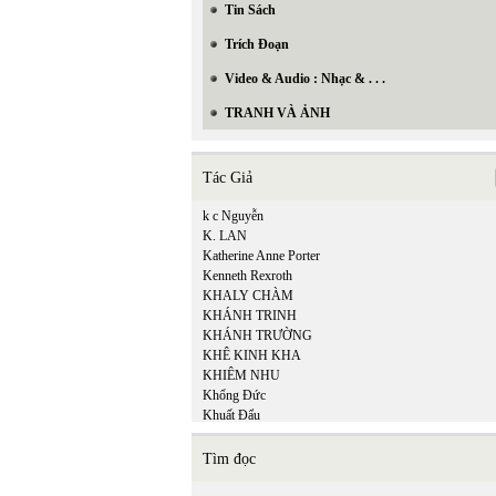
Tin Sách
Trích Đoạn
Video & Audio : Nhạc & . . .
TRANH VÀ ẢNH
Tác Giả
k c Nguyễn
K. LAN
Katherine Anne Porter
Kenneth Rexroth
KHALY CHÀM
KHÁNH TRINH
KHÁNH TRƯỜNG
KHÊ KINH KHA
KHIÊM NHU
Khổng Đức
Khuất Đẩu
Khuyết Danh
Kiệm Hoàng
Tìm đọc
KIỆT TẤN
Kiều Thị An Giang