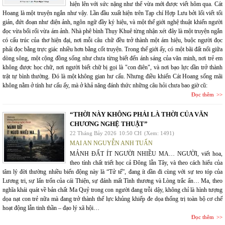
hiện lên với sức nặng như thể vừa mới được viết hôm qua. Cát
Hoang là một truyện ngắn như vậy. Lần đầu xuất hiện trên Tạp chí Hợp Lưu bởi lối viết tối
giản, đứt đoạn như điện ảnh, ngôn ngữ đầy ký hiệu, và một thế giới nghệ thuật khiến người
đọc vừa bối rối vừa ám ảnh. Nhà phê bình Thụy Khuê từng nhận xét đây là một truyện ngắn
có cấu trúc của thơ hiện đại, nơi mỗi câu chữ đều trở thành một ám hiệu, buộc người đọc
phải đọc bằng trực giác nhiều hơn bằng cốt truyện. Trong thế giới ấy, có một bãi đất nổi giữa
dòng sông, một cộng đồng sống như chưa từng biết đến ánh sáng của văn minh, nơi trẻ em
không được học chữ, nơi người biết chữ bị gọi là "con điên", và nơi bạo lực dần trở thành
trật tự bình thường. Đó là một không gian hư cấu. Nhưng điều khiến Cát Hoang sống mãi
không nằm ở tính hư cấu ấy, mà ở khả năng đánh thức những câu hỏi chưa bao giờ cũ:
Đọc thêm
“THỜI NÀY KHÔNG PHẢI LÀ THỜI CỦA VĂN
CHƯƠNG NGHỆ THUẬT”
22 Tháng Bảy 2026
10:50 CH
(Xem: 1491)
MAI AN NGUYỄN ANH TUẤN
MẢNH ĐẤT ÍT NGƯỜI NHIỀU MA… NGƯỜI, viết hoa,
theo tính chất triết học cả Đông lẫn Tây, và theo cách hiểu của
tâm lý đời thường nhiều biến động này là “Tử tế”, đang ít dần đi cùng với sự teo tóp của
Lương tri, sự lẩn trốn của cái Thiện, sự đánh mất Tình thương và Lòng trắc ẩn… Ma, theo
nghĩa khái quát về bản chất Ma Quỷ trong con người đang trỗi dậy, không chỉ là hình tượng
dọa nạt con trẻ nữa mà đang trở thành thế lực khủng khiếp đe dọa thống trị toàn bộ cơ chế
hoạt động lẫn tinh thần – đạo lý xã hội…
Đọc thêm