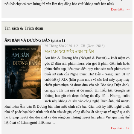
nếu bất chợt có cảm hứng thì vẫn làm thơ, đăng báo chứ không xuất bản nữa).
Đọc thêm
Tin sách & Trích đoạn
ÂM BẢN VÀ DƯƠNG BẢN (phần 1)
26 Tháng Sáu 2026
4:21 CH
(Xem: 2618)
MAI AN NGUYỄN ANH TUẤN
Âm bản & Dương bản (Négatif & Positif) – khái niệm có
gốc từ điện ảnh phim nhựa, còn gọi là phim điện ảnh hoặc
phim chiếu rạp, liên quan đến quy trình sản xuất phim có từ
buổi sơ sinh của Nghệ thuật Thứ Bảy - Nàng Tiên Út từ
cuối thế kỷ XIX (hiện phim nhựa và các loại máy quay máy
chiếu phim nhựa đã được đưa vào các Bảo tàng Điện ảnh),
cái quy trình mà nếu ai đó muốn tìm hiểu trên Google sẽ
không bao giờ có được thông tin đầy đủ… Nhưng, cuốn
sách này không đi sâu vào công nghệ Điện ảnh, chỉ mượn
khái niệm Âm bản & Dương bản như một cánh cửa ban đầu, một ký hiệu nghệ thuật
nhỏ để phác họa hành trình tinh thần của tác giả, cùng đôi ba lát cắt tự sự về nghề qua đó
hé lộ giúp người đọc đôi chút về đời sống của những người làm phim Việt qua mấy thế
hệ, ở xứ sở Lắm người nhiều ma …
Đọc thêm