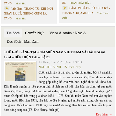
ÚC
PHAN NHẬT BẮC
TANG
Minh Hạo
CÁM ƠN ĐẤT NƯỚC HOA KỲ -
Việt Nam- THÁNG TƯ: KHI MỘT
THANK YOU, AMERICA
Trần Kiêm
NGÀY LÀ LỄ, NHƯNG CŨNG LÀ
Đoàn
TANG
Minh Hạo
Tin Sách
Chuyển Ngữ
Video & Audio : Nhạc & . . .
Đọc Sách - Mạn Đàm
THẾ GIỚI SÁNG TẠO CỦA MIỀN NAM VIỆT NAM VÀ HẢI NGOẠI
1954 – ĐẾN HIỆN TẠI – TẬP 1
13 Tháng Tám 2025
(Xem: 12081)
NGÔ THẾ VINH
,
TS Eric Henry
Cuốn sách này là bản dịch tuyển tập những bút ký cá nhân,
văn học và báo chí về các nhân vật Việt Nam đã có những
đóng góp đáng kể cho văn học, nghệ thuật và khoa học.
Đây là một nguồn tư liệu phong phú về lịch sử xã hội, văn hóa và chính trị của miền
Nam Việt Nam, đồng thời khắc họa sự nghiệp của từng nhân vật. Phần lớn những người
được đề cập nổi bật trong giai đoạn 1954 – 1975. Sau khi miền Nam thất thủ vào tay lực
lượng miền Bắc năm 1975, hầu hết họ đều bị giam giữ nhiều năm trong các trại cải tạo
cộng sản. Đến thập niên 1980, một số người đã sang Hoa Kỳ và đa phần vẫn tiếp tục
hoạt động sáng tạo.(TS. Eric Henry, dịch giả)
Đọc thêm