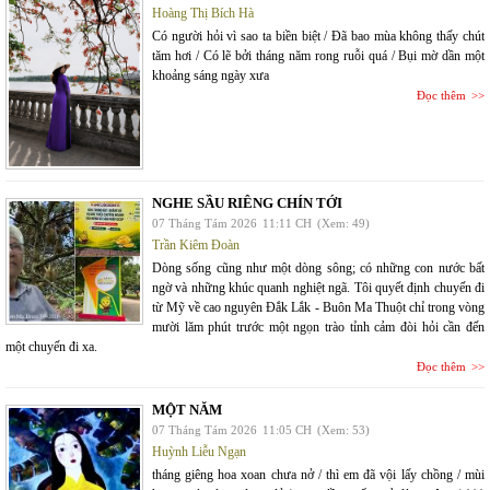
Hoàng Thị Bích Hà
Có người hỏi vì sao ta biền biệt / Đã bao mùa không thấy chút
tăm hơi / Có lẽ bởi tháng năm rong ruỗi quá / Bụi mờ dần một
khoảng sáng ngày xưa
Đọc thêm
NGHE SẦU RIÊNG CHÍN TỚI
07 Tháng Tám 2026
11:11 CH
(Xem: 49)
Trần Kiêm Đoàn
Dòng sống cũng như một dòng sông; có những con nước bất
ngờ và những khúc quanh nghiệt ngã. Tôi quyết định chuyến đi
từ Mỹ về cao nguyên Đắk Lắk - Buôn Ma Thuột chỉ trong vòng
mười lăm phút trước một ngọn trào tỉnh cảm đòi hỏi cần đến
một chuyến đi xa.
Đọc thêm
MỘT NĂM
07 Tháng Tám 2026
11:05 CH
(Xem: 53)
Huỳnh Liễu Ngạn
tháng giêng hoa xoan chưa nở / thì em đã vội lấy chồng / mùi