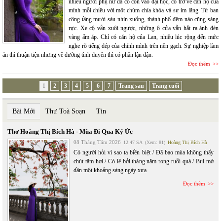
nhiều người phụ nữ đã có con vào đại học, cô trở về căn hộ của
mình mỗi chiều với một chùm chìa khóa và sự im lặng. Từ ban
công tầng mười sáu nhìn xuống, thành phố đêm nào cũng sáng
rực. Xe cộ vẫn xuôi ngược, những ô cửa vẫn hắt ra ánh đèn
vàng ấm áp. Chỉ có căn hộ của Lan, nhiều lúc rộng đến mức
nghe rõ tiếng dép của chính mình trên nền gạch. Sự nghiệp làm
ăn thì thuận tiện nhưng về đường tình duyên thì có phần lận đận.
Đọc thêm
1
2
3
4
5
6
7
Trang sau
Trang cuối
Bài Mới
Thư Toà Soạn
Tin
Thơ Hoàng Thị Bích Hà - Mùa Đi Qua Ký Ức
08 Tháng Tám 2026
12:47 SA
(Xem: 81)
Hoàng Thị Bích Hà
Có người hỏi vì sao ta biền biệt / Đã bao mùa không thấy
chút tăm hơi / Có lẽ bởi tháng năm rong ruỗi quá / Bụi mờ
dần một khoảng sáng ngày xưa
Đọc thêm