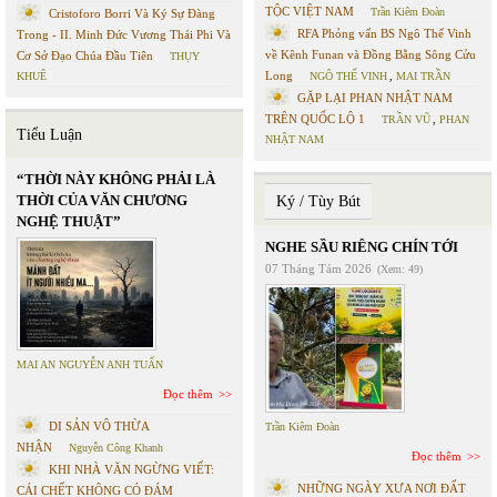
TỘC VIỆT NAM
Trần Kiêm Đoàn
Cristoforo Borri Và Ký Sự Đàng
RFA Phỏng vấn BS Ngô Thế Vinh
Trong - II. Minh Đức Vương Thái Phi Và
về Kênh Funan và Đồng Bằng Sông Cửu
Cơ Sở Đạo Chúa Đầu Tiên
THỤY
Long
KHUÊ
NGÔ THẾ VINH
,
MAI TRẦN
GẶP LẠI PHAN NHẬT NAM
TRÊN QUỐC LỘ 1
TRẦN VŨ
,
PHAN
Tiểu Luận
NHẬT NAM
“THỜI NÀY KHÔNG PHẢI LÀ
THỜI CỦA VĂN CHƯƠNG
Ký / Tùy Bút
NGHỆ THUẬT”
NGHE SẦU RIÊNG CHÍN TỚI
07 Tháng Tám 2026
(Xem: 49)
MAI AN NGUYỄN ANH TUẤN
Đọc thêm
DI SẢN VÔ THỪA
Trần Kiêm Đoàn
NHẬN
Nguyễn Công Khanh
Đọc thêm
KHI NHÀ VĂN NGỪNG VIẾT:
NHỮNG NGÀY XƯA NƠI ĐẤT
CÁI CHẾT KHÔNG CÓ ĐÁM