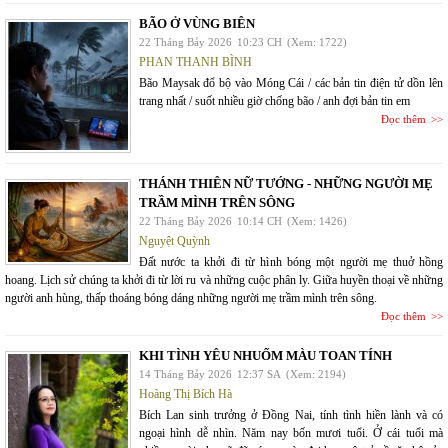
BÃO Ở VÙNG BIÊN
22 Tháng Bảy 2026
10:23 CH
(Xem: 1722)
PHAN THANH BÌNH
Bão Maysak đổ bộ vào Móng Cái / các bản tin điện tử dồn lên
trang nhất / suốt nhiều giờ chống bão / anh đợi bản tin em
Đọc thêm
THÁNH THIÊN NỮ TƯỚNG - NHỮNG NGƯỜI MẸ
TRẦM MÌNH TRÊN SÔNG
22 Tháng Bảy 2026
10:14 CH
(Xem: 1426)
Nguyệt Quỳnh
Đất nước ta khởi đi từ hình bóng một người mẹ thuở hồng
hoang. Lịch sử chúng ta khởi đi từ lời ru và những cuộc phân ly. Giữa huyền thoại về những
người anh hùng, thấp thoáng bóng dáng những người mẹ trầm mình trên sông.
Đọc thêm
KHI TÌNH YÊU NHUỐM MÀU TOAN TÍNH
14 Tháng Bảy 2026
12:37 SA
(Xem: 2194)
Hoàng Thị Bích Hà
Bích Lan sinh trưởng ở Đồng Nai, tính tình hiền lành và có
ngoại hình dễ nhìn. Năm nay bốn mươi tuổi. Ở cái tuổi mà