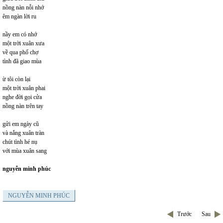
nồng nàn nỗi nhớ
êm ngàn lời ru
nầy em có nhớ
một trời xuân xưa
về qua phố chợ
tình đã giao mùa
ừ tôi còn lại
một trời xuân phai
nghe đời gọi cửa
nồng nàn trên tay
gửi em ngày cũ
và nắng xuân tràn
chút tình hé nụ
với mùa xuân sang
nguyễn minh phúc
NGUYỄN MINH PHÚC
Trước
Sau