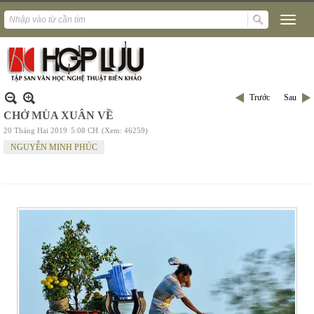
Trước
Sau
CHỞ MÙA XUÂN VỀ
20 Tháng Hai 2019
5:08 CH
(Xem: 46259)
NGUYỄN MINH PHÚC