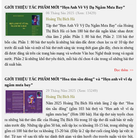
GIỚI THIỆU TÁC PHẨM MỚI “Hẹn Anh Về Vỹ Dạ Ngắm Mưa Bay”
06 Tháng Sáu 2025
(Xem: 13429)
Hoàng Thị Bích Hà
Tập thơ “Hẹn Anh Về Vỹ Dạ Ngắm Mưa Bay” của Hoàng
Thị Bích Hà có hơn 180 bài thơ dài ngắn khác nhau được
chia làm 2 phần: Phần 1: 80 bài thơ, Phần 2: 116 bài thơ
bốn câu. Phần 1: 80 bài thơ tuyển là những bài tâm đắc được chọn lọc ra từ 10 tập thơ
trước đã xuất bản và một số bài thơ mới sáng tác trong thời gian gần đây, chưa in nhưng
đã được đăng tải trên các trang báo mạng và website Văn học Nghệ thuật trong và ngoài
nước. Phần 2 là những khổ thơ yêu thích, mỗi bài chỉ chon 4 câu trong số những bài thơ
đã xuất bản.
Đọc thêm
GIỚI THIỆU TÁC PHẨM MỚI “Hoa tím sầu đông” và “Hẹn anh về vĩ dạ
ngắm mưa bay”
29 Tháng Năm 2025
(Xem: 15249)
Hoàng Thị Bích Hà
Năm 2025 Hoàng Thị Bích Hà trình làng 2 tập thơ: “Hoa
tím sầu đông” (gồm 103 bài thơ) và “Hẹn anh về vĩ dạ
ngắm mưa bay” (Hơn 180 bài). Hai tập thơ này tuyển chọn
ra những bài thơ tâm đắc của Hoàng Thị Bích Hà trong 10 tập thơ đã xuất bản từ mấy
năm trước đây. Những tập gồm 50 bài, mỗi tập lọc ra khoảng 10-15 bài, trong những tập
gồm có 100 bài thơ lọc ra khoảng 15-20 bài. (Đây là 2 tập thơ cuối cùng khép lại việc in
thơ. Từ nay về sau tôi tiếp tục dành thời gian và tâm huyết cho truyện ngắn và tùy bút,