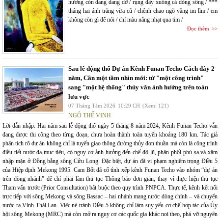
hương còn đang dang dở / rụng đầy xuống cả dòng sông / ***
tháng hai ánh trăng vừa cũ / chênh chao ngõ vắng im lìm / em
không còn gì để nói / chỉ màu nắng nhạt qua tim /
Đọc thêm
Sau lễ động thổ Dự án Kênh Funan Techo Cách đây 2
năm, Cần một tầm nhìn mới: từ "một công trình"
sang "một hệ thống" thủy văn ảnh hưởng trên toàn
lưu vực
07 Tháng Tám 2026
10:29 CH
(Xem: 121)
NGÔ THẾ VINH
Lời dẫn nhập: Hai năm sau lễ động thổ ngày 5 tháng 8 năm 2024, Kênh Funan Techo vẫn
đang được thi công theo từng đoạn, chưa hoàn thành toàn tuyến khoảng 180 km. Tác giả
phân tích rõ dự án không chỉ là tuyến giao thông đường thủy đơn thuần mà còn là công trình
điều tiết nước đa mục tiêu, có nguy cơ ảnh hưởng đến chế độ lũ, phân phối phù sa và xâm
nhập mặn ở Đồng bằng sông Cửu Long. Đặc biệt, dự án đã vi phạm nghiêm trọng Điều 5
của Hiệp định Mekong 1995. Cam Bốt đã cố tình xếp kênh Funan Techo vào nhóm “dự án
trên dòng nhánh” để chỉ phải làm thủ tục Thông báo đơn giản, thay vì thực hiện thủ tục
Tham vấn trước (Prior Consultation) bắt buộc theo quy trình PNPCA. Thực tế, kênh kết nối
trực tiếp với sông Mekong và sông Bassac – hai nhánh mang nước dòng chính – và chuyển
nước ra Vịnh Thái Lan. Việc né tránh Điều 5 không chỉ làm suy yếu cơ chế hợp tác của Ủy
hội sông Mekong (MRC) mà còn mở ra nguy cơ các quốc gia khác noi theo, phá vỡ nguyên