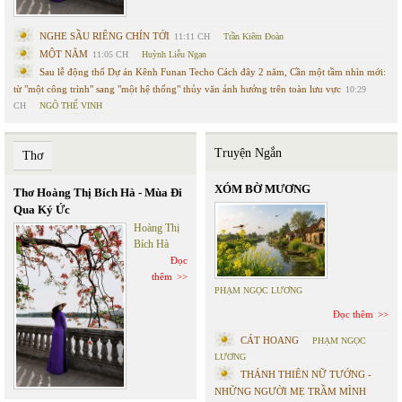
NGHE SẦU RIÊNG CHÍN TỚI
11:11 CH
Trần Kiêm Đoàn
MỘT NĂM
11:05 CH
Huỳnh Liễu Ngạn
Sau lễ động thổ Dự án Kênh Funan Techo Cách đây 2 năm, Cần một tầm nhìn mới:
từ "một công trình" sang "một hệ thống" thủy văn ảnh hưởng trên toàn lưu vực
10:29
CH
NGÔ THẾ VINH
Truyện Ngắn
Thơ
XÓM BỜ MƯƠNG
Thơ Hoàng Thị Bích Hà - Mùa Đi
Qua Ký Ức
Hoàng Thị
Bích Hà
Đọc
thêm
PHẠM NGỌC LƯƠNG
Đọc thêm
CÁT HOANG
PHẠM NGỌC
LƯƠNG
THÁNH THIÊN NỮ TƯỚNG -
NHỮNG NGƯỜI MẸ TRẦM MÌNH