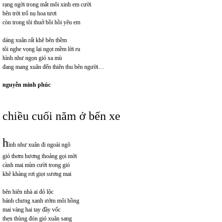
rạng ngời trong mắt môi xinh em cười
bên trời trổ nụ hoa tươi
còn trong tôi thuở bồi hồi yêu em
dáng xuân rất khẽ bên thềm
tôi nghe vọng lại ngọt mềm lời ru
hình như ngọn gió xa mù
đang mang xuân đến thiên thu bên người…
nguyễn minh phúc
chiều cuối năm ở bến xe
h
ình như xuân đi ngoài ngõ
gió thơm hương thoảng gọi mời
cành mai mỉm cười trong gió
khẽ khàng rơi giọt sương mai
bên hiên nhà ai đỏ lộc
bánh chưng xanh ướm môi hồng
mai vàng hai tay đầy vốc
thẹn thùng đón gió xuân sang