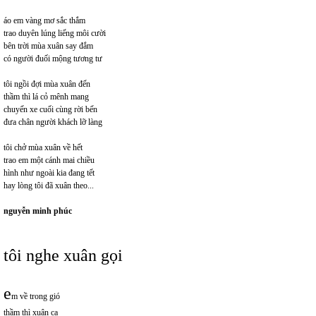
áo em vàng mơ sắc thắm
trao duyên lúng liếng môi cười
bên trời mùa xuân say đắm
có người đuối mộng tương tư
tôi ngồi đợi mùa xuân đến
thầm thì lá cỏ mênh mang
chuyến xe cuối cùng rời bến
đưa chân người khách lỡ làng
tôi chở mùa xuân về hết
trao em một cánh mai chiều
hình như ngoài kia đang tết
hay lòng tôi đã xuân theo...
nguyễn minh phúc
tôi nghe xuân gọi
e
m về trong gió
thầm thì xuân ca