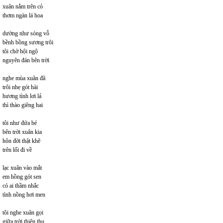
xuân nằm trên cỏ
thơm ngàn lá hoa
dường như sóng vỗ
bềnh bồng sương trôi
tôi chờ hội ngộ
nguyên đán bên trời
nghe mùa xuân đã
trôi nhẹ gót hài
hương tình lơi lả
thì thào giêng hai
tôi như đứa bé
bên trời xuân kia
hôn đời thật khẽ
trên lối đi về
lạc xuân vào mắt
em hồng gót sen
có ai thầm nhắc
tình nồng hơi men
tôi nghe xuân gọi
giữa trời thiên thu