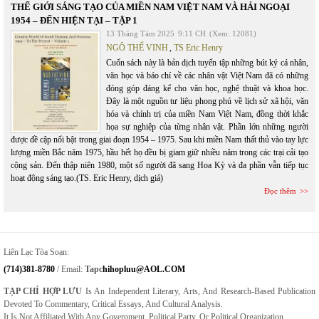
THẾ GIỚI SÁNG TẠO CỦA MIỀN NAM VIỆT NAM VÀ HẢI NGOẠI
1954 – ĐẾN HIỆN TẠI – TẬP 1
13 Tháng Tám 2025
9:11 CH
(Xem: 12081)
NGÔ THẾ VINH
,
TS Eric Henry
Cuốn sách này là bản dịch tuyển tập những bút ký cá nhân,
văn học và báo chí về các nhân vật Việt Nam đã có những
đóng góp đáng kể cho văn học, nghệ thuật và khoa học.
Đây là một nguồn tư liệu phong phú về lịch sử xã hội, văn
hóa và chính trị của miền Nam Việt Nam, đồng thời khắc
họa sự nghiệp của từng nhân vật. Phần lớn những người
được đề cập nổi bật trong giai đoạn 1954 – 1975. Sau khi miền Nam thất thủ vào tay lực
lượng miền Bắc năm 1975, hầu hết họ đều bị giam giữ nhiều năm trong các trại cải tạo
cộng sản. Đến thập niên 1980, một số người đã sang Hoa Kỳ và đa phần vẫn tiếp tục
hoạt động sáng tạo.(TS. Eric Henry, dịch giả)
Đọc thêm
Liên Lạc Tòa Soạn:
(714)381-8780
/ Email:
Tapc
Hihopluu@AOL.COM
TẠP CHÍ HỢP LƯU
Is An Independent Literary, Arts, And Research-Based Publication
Devoted To Commentary, Critical Essays, And Cultural Analysis.
It Is Not Affiliated With Any Government, Political Party, Or Political Organization.