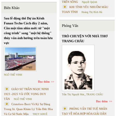
TRÊN SÔNG
Nguyệt Quỳnh
KHI TÌNH YÊU NHUỐM MÀU
Biên Khảo
TOAN TÍNH
Hoàng Thị Bích Hà
Sau lễ động thổ Dự án Kênh
Funan Techo Cách đây 2 năm,
Phỏng Vấn
Cần một tầm nhìn mới: từ "một
công trình" sang "một hệ thống"
TRÒ CHUYỆN VỚI NHÀ THƠ
thủy văn ảnh hưởng trên toàn lưu
TRANG CHÂU
vực
NGÔ THẾ VINH
Đọc thêm
GIÁO SƯ TRẦN NGỌC NINH
1923 -2025 VÀ ƯỚC VỌNG DUY
Trần Thị Nguyệt Mai
,
TRANG CHÂU
TÂN
NGÔ THẾ VINH
Đọc thêm
Cristoforo Borri Và Ký Sự Đàng
PHỎNG VẤN TRÍ TUỆ NHÂN
Trong Iii. Quan Khám Lý Trần Đức Hòa
TẠO VỀ HÒA HỢP HÒA GIẢI DÂN
Và Cơ Sở Nước Mặn
THỤY KHUÊ