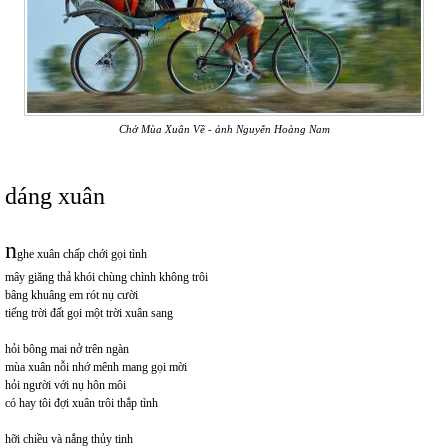
Chở Mùa Xuân Về - ảnh Nguyễn Hoàng Nam
dáng xuân
n
ghe xuân chấp chới gọi tình
mây giăng thả khói chùng chình không trôi
bâng khuâng em rót nụ cười
tiếng trời đất gọi một trời xuân sang
hỏi bông mai nở trên ngàn
mùa xuân nỗi nhớ mênh mang gọi mời
hỏi người với nụ hôn môi
có hay tôi đợi xuân trôi thắp tình
hỡi chiều và nắng thủy tinh