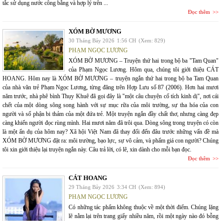
tắc sử dụng nước công bằng và hợp lý trên ...
Đọc thêm
XÓM BỜ MƯƠNG
30 Tháng Bảy 2026
1:56 CH
(Xem: 829)
PHẠM NGỌC LƯƠNG
XÓM BỜ MƯƠNG – Truyện thứ hai trong bộ ba "Tam Quan"
của Phạm Ngọc Lương. Hôm qua, chúng tôi giới thiệu CÁT
HOANG. Hôm nay là XÓM BỜ MƯƠNG – truyện ngắn thứ hai trong bộ ba Tam Quan
của nhà văn trẻ Phạm Ngọc Lương, từng đăng trên Hợp Lưu số 87 (2006). Hơn hai mươi
năm trước, nhà phê bình Thụy Khuê đã gọi đây là "một câu chuyện cổ tích kinh dị", nơi cái
chết của một dòng sông song hành với sự mục rữa của môi trường, sự tha hóa của con
người và số phận bi thảm của một đứa trẻ. Một truyện ngắn đầy chất thơ, nhưng càng đẹp
càng khiến người đọc rùng mình. Hai mươi năm đã trôi qua. Dòng sông trong truyện có còn
là một ẩn dụ của hôm nay? Xã hội Việt Nam đã thay đổi đến đâu trước những vấn đề mà
XÓM BỜ MƯƠNG đặt ra: môi trường, bạo lực, sự vô cảm, và phẩm giá con người? Chúng
tôi xin giới thiệu lại truyện ngắn này. Câu trả lời, có lẽ, xin dành cho mỗi bạn đọc.
Đọc thêm
CÁT HOANG
29 Tháng Bảy 2026
3:34 CH
(Xem: 894)
PHẠM NGỌC LƯƠNG
Có những tác phẩm không thuộc về một thời điểm. Chúng lặng
lẽ nằm lại trên trang giấy nhiều năm, rồi một ngày nào đó bỗng