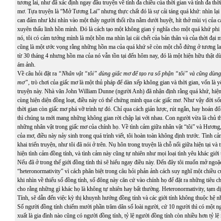
tương lai, như đã xác định ngay đầu truyện về tính đa chiều của thời gian và tính đa thờ
mơ. Tựa truyện là “Mở Tương Lai” nhưng thực chất đó là sự cải táng quá khứ: nhìn lại 
can đảm như khi nhìn vào một thây người thối rữa nằm dưới huyệt, hít thở mùi vị của cá
xuyên thấu linh hồn mình. Đó là cách tạo một không gian ý nghĩa cho một quá khứ phi 
nó, tôi có cảm tưởng mình là một hồn ma nhìn lại cái chết của bản thân và của thời đại
cũng là một ước vọng rằng những hồn ma của quá khứ sẽ còn một chỗ đứng ở tương la
từ 30 tháng 4 nhưng hồn ma của nó vẫn tồn tại đến hôm nay, đó là một hiện hữu thật 
ám ảnh.
Về câu hỏi đặt ra
“Nhân vật “tôi” dùng giấc mơ để tạo ra số phận “tôi” và cũng dùng 
mơ”,
trò chơi của giấc mơ là một thủ pháp để dàn xếp không gian và thời gian, vốn là 
truyện này. Nhà văn John William Dunne (người Anh) đã nhận định rằng quá khứ, hiện t
cùng hiện diện đồng loạt, điều này có thể chứng minh qua các giấc mơ. Như vậy đời sống
thời gian còn giấc mơ phá vỡ trình tự đó. Chỉ qua cách giản lược, rút ngắn, hay hoán đổ
thì chúng ta mới mang những không gian rời chập lại với nhau. Con người vừa là chủ t
những nhân vật trong giấc mơ của chính họ. Về tình cảm giữa nhân vật “tôi” và Hương
của mơ, điều này nảy sinh trong quá trình viết, tôi hoàn toàn không định trước. Tình c
khai triển truyện, như tôi đã nói ở trên. Nụ hôn trong truyện là chỗ nối giữa hiện tại và 
hiện tình cảm đồng tính, và tình cảm này cũng tự nhiên như mọi loại tình yêu khác giới 
Nếu đã ở trong thế giới đồng tính thì sẽ hiểu ngay điều này. Đến đây tôi muốn mở ngoặ
“heteronormativity” vì cách phân biệt trong câu hỏi phản ảnh cách suy nghĩ một chiều c
khi nhìn về thiểu số đồng tính, số đông này căn cứ vào chính họ để đặt ra những tiêu ch
cho rằng những gì khác họ là không tự nhiên hay bất thường. Heteronormativity, tạm
Tính, sẽ dẫn đến việc kỳ thị khuynh hướng đồng tính và các giới tính không thuộc hệ 
Số người đồng tính chiếm mười phần trăm dân số loài người, cứ 10 người thì có một ng
xuất là gia đình nào cũng có người đồng tính, tỷ lệ người đồng tính còn nhiều hơn tỷ lệ 