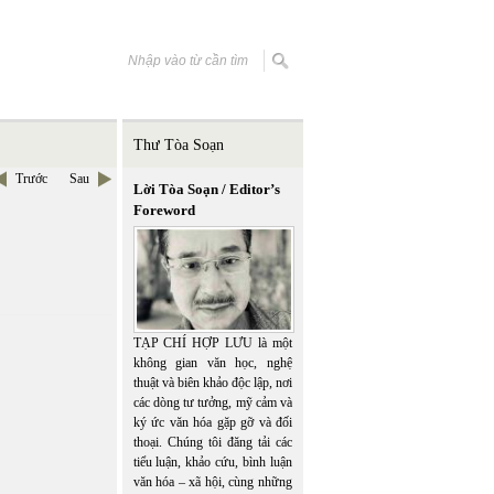
Thư Tòa Soạn
Trước
Sau
Lời Tòa Soạn / Editor’s
Foreword
TẠP CHÍ HỢP LƯU là một
không gian văn học, nghệ
thuật và biên khảo độc lập, nơi
các dòng tư tưởng, mỹ cảm và
ký ức văn hóa gặp gỡ và đối
thoại. Chúng tôi đăng tải các
tiểu luận, khảo cứu, bình luận
văn hóa – xã hội, cùng những