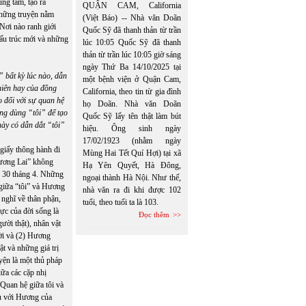
ung tâm, tạo ra
QUẬN CAM, California
 những truyện nằm
(Việt Báo) -- Nhà văn Doãn
 Nơi nào ranh giới
Quốc Sỹ đã thanh thản từ trần
 cấu trúc mới và những
lúc 10:05 Quốc Sỹ đã thanh
thản từ trần lúc 10:05 giờ sáng
ngày Thứ Ba 14/10/2025 tại
 bất kỳ lúc nào, dẫn
một bệnh viện ở Quận Cam,
hiên hay của đồng
California, theo tin từ gia đình
o đối với sự quan hệ
họ Doãn. Nhà văn Doãn
ng dùng “tôi” để tạo
Quốc Sỹ lấy tên thật làm bút
ày có dẫn dắt “tôi”
hiệu. Ông sinh ngày
17/02/1923 (nhằm ngày
 giấy thông hành đi
Mùng Hai Tết Quí Hợi) tại xã
Tương Lai” không
Hạ Yên Quyết, Hà Đông,
ạn 30 tháng 4. Những
ngoại thành Hà Nội. Như thế,
giữa “tôi” và Hương
nhà văn ra đi khi được 102
 nghĩ về thân phận,
tuổi, theo tuổi ta là 103.
cực của đời sống là
Đọc thêm
ười thật), nhân vật
ời và (2) Hương
ật và những giá trị
yện là một thủ pháp
iữa các cặp nhị
Quan hệ giữa tôi và
ữu với Hương của