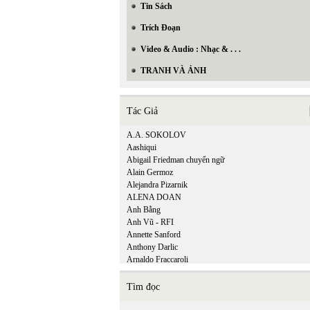
Tin Sách
Trích Đoạn
Video & Audio : Nhạc & . . .
TRANH VÀ ẢNH
Tác Giả
A.A. SOKOLOV
Aashiqui
Abigail Friedman chuyển ngữ
Alain Germoz
Alejandra Pizarnik
ALENA DOAN
Anh Bằng
Anh Vũ - RFI
Annette Sanford
Anthony Darlic
Arnaldo Fraccaroli
Tìm đọc