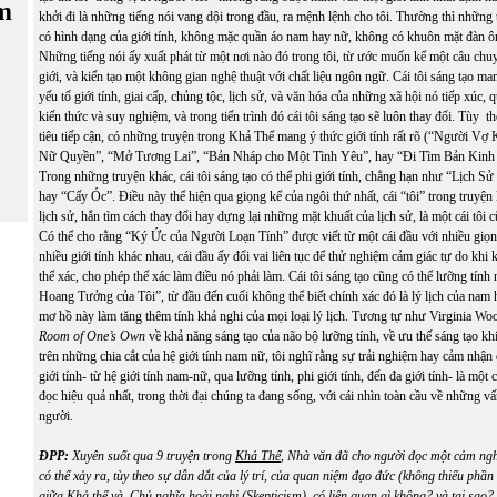
m
khởi đi là những tiếng nói vang dội trong đầu, ra mệnh lệnh cho tôi. Thường thì những
có hình dạng của giới tính, không mặc quần áo nam hay nữ, không có khuôn mặt đàn ô
Những tiếng nói ấy xuất phát từ một nơi nào đó trong tôi, từ ước muốn kể một câu chu
giới, và kiến tạo một không gian nghệ thuật với chất liệu ngôn ngữ. Cái tôi sáng tạo m
yếu tố giới tính, giai cấp, chủng tộc, lịch sử, và văn hóa của những xã hội nó tiếp xúc, qu
kiến thức và suy nghiệm, và trong tiến trình đó cái tôi sáng tạo sẽ luôn thay đổi. Tùy 
tiêu tiếp cận, có những truyện trong Khả Thể mang ý thức giới tính rất rõ (“Người V
Nữ Quyền”, “Mở Tương Lai”, “Bản Nháp cho Một Tình Yêu”, hay “Đi Tìm Bản Kinh 
Trong những truyện khác, cái tôi sáng tạo có thể phi giới tính, chẳng hạn như “Lịch
hay “Cấy Óc”. Điều này thể hiện qua giọng kể của ngôi thứ nhất, cái “tôi” trong truyệ
lịch sử, hắn tìm cách thay đổi hay dựng lại những mặt khuất của lịch sử, là một cái tôi c
Có thể cho rằng “Ký Ức của Người Loạn Tính” được viết từ một cái đầu với nhiều giọn
nhiều giới tính khác nhau, cái đầu ấy đổi vai liên tục để thử nghiệm cảm giác tự do khi 
thể xác, cho phép thể xác làm điều nó phải làm. Cái tôi sáng tạo cũng có thể lưỡng tính
Hoang Tưởng của Tôi”, từ đầu đến cuối không thể biết chính xác đó là lý lịch của nam 
mơ hồ này làm tăng thêm tính khả nghi của mọi loại lý lịch. Tương tự như Virginia Woo
Room of One’s Own
về khả năng sáng tạo của não bộ lưỡng tính, về ưu thế sáng tạo kh
trên những chia cắt của hệ giới tính nam nữ, tôi nghĩ rằng sự trải nghiệm hay cảm nhận
giới tính- từ hệ giới tính nam-nữ, qua lưỡng tính, phi giới tính, đến đa giới tính- là một
đọc hiệu quả nhất, trong thời đại chúng ta đang sống, với cái nhìn toàn cầu về những v
người.
ĐPP:
Xuyên suốt qua 9 truyện trong
Khả Thể
, Nhà văn đã cho người đọc một cảm nghi
có thể xảy ra, tùy theo sự dẫn dắt của lý trí, của quan niệm đạo đức (không thiếu phần
giữa
Khả thể
và Chủ nghĩa hoài nghi (Skepticism) có liên quan gì không? và tại sao?