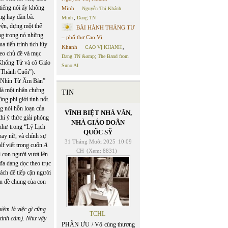
 tiếng nói ấy không
Minh
Nguyễn Thị Khánh
ng hay đàn bà.
Minh
,
Dang TN
yện, dựng một thế
BÀI HÀNH THÁNG TƯ
ang trong nó những
– phổ thơ Cao Vị
a tiến trình tích lũy
Khanh
CAO VỊ KHANH
,
theo chủ đề và mục
Dang TN &amp; The Band from
ợ Khổng Tử và cô Giáo
Suno AI
Thánh Cuối”).
 Sử Nhìn Từ Âm Bản”
n là một nhân chứng
TIN
ũng phi giới tính nốt.
g nói hỗn loạn của
VĨNH BIỆT NHÀ VĂN,
khi ý thức giải phóng
NHÀ GIÁO DOÃN
 như trong “Lý Lịch
QUỐC SỸ
hay nữ, và chính sự
31 Tháng Mười 2025
10:09
lf viết trong cuốn
A
CH
(Xem: 8831)
i con người vượt lên
 đa dạng dọc theo trục
 cách để tiếp cận người
ấn đề chung của con
ệm là việc gì cũng
TCHL
 tình cảm). Như vậy
PHÂN ƯU / Vô cùng thương