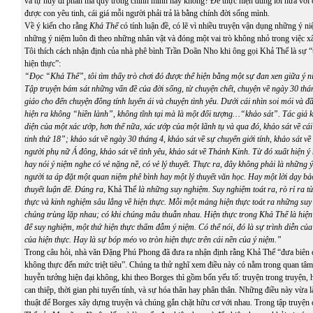
và tự hủy đi phần ma quỷ trong chính mình hay không? Để thực hiện đúng lời hứa với c
được con yêu tinh, cái giá mỗi người phải trả là bằng chính đời sống mình.
Về ý kiến cho rằng
Khả Thể
có tính luận đề, có lẽ vì nhiều truyện vận dụng những ý n
những ý niệm luôn đi theo những nhân vật và đóng một vai trò không nhỏ trong việc x
Tôi thích cách nhận định của nhà phê bình Trần Doãn Nho khi ông gọi Khả Thể là sự “t
hiện thực”:
“Đọc “Khả Thể”, tôi tìm thấy trò chơi đó được thể hiện bằng một sự đan xen giữa ý n
Tập truyện bám sát những vấn đề của đời sống, từ chuyện chết, chuyện về ngày 30 thá
giáo cho đến chuyện đồng tính luyến ái và chuyện tình yêu. Dưới cái nhìn soi mói và đầ
hiện ra không “hiền lành”, không tĩnh tại mà là một đối tượng…“khảo sát”. Tác giả k
diện của một xác ướp, hơn thế nữa, xác ướp của một lãnh tụ và qua đó, khảo sát về cá
tinh thứ 18”; khảo sát về ngày 30 tháng 4, khảo sát về sự chuyển giới tính, khảo sát v
người phụ nữ Á đông, khảo sát về tình yêu, khảo sát về Thánh Kinh. Từ đó xuất hiện ý
hay nói ý niệm nghe có vẻ nặng nề, có vẻ lý thuyết. Thực ra, đây không phải là những 
người ta áp đặt một quan niệm phê bình hay một lý thuyết văn học. Hay một lời dạy bảo 
thuyết luận đề. Đúng ra,
Khả Thể
là những suy nghiệm. Suy nghiệm toát ra, rò rỉ ra từ
thực và kinh nghiệm sâu lắng về hiện thực. Mỗi một mảng hiện thực toát ra những suy
chúng trùng lặp nhau; có khi chúng mâu thuẫn nhau. Hiện thực trong Khả Thể là hiện
để suy nghiệm, một thứ hiện thực thấm đẫm ý niệm. Có thể nói, đó là sự trình diễn của
của hiện thực. Hay là sự bóp méo vo tròn hiện thực trên cái nền của ý niệm.”
Trong câu hỏi, nhà văn Đặng Phú Phong đã đưa ra nhận định rằng Khả Thể “đưa biên 
không thực đến mức triệt tiêu”. Chúng ta thử nghĩ xem điều này có nằm trong quan tâm
huyễn tưởng hiện đại không, khi theo Borges thì gồm bốn yếu tố: truyện trong truyện, 
can thiệp, thời gian phi tuyến tính, và sự hóa thân hay phân thân. Những điều này vừa l
thuật để Borges xây dựng truyện và chúng gắn chặt hữu cơ với nhau. Trong tập truyện