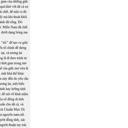
i gian của những giấc
quá khứ với tất cả sự
i chết, để mùi vị đó
lý mà khi thoát khỏi
 mình đã sống. Đó
i. Miền Nam đã chết
dù dưới dạng bóng ma
“tôi” để tạo ra giấc
yếu tố chính để dựng
ại, và tương lai
 là đi theo trình tự
i thời gian trong mơ
hể của giấc mơ vừa là
, một khả thể khác
ảm này đến do yêu cầu
tương lai, một biểu
tính hay lưỡng tính.
c để nói về khái niệm
ủa số đông dị tính
uẩn cho tất cả, và
 dịch Chuẩn Mực Dị
nhị nguyên nam-nữ.
ười đồng tính, xác
người thuận tay trái.