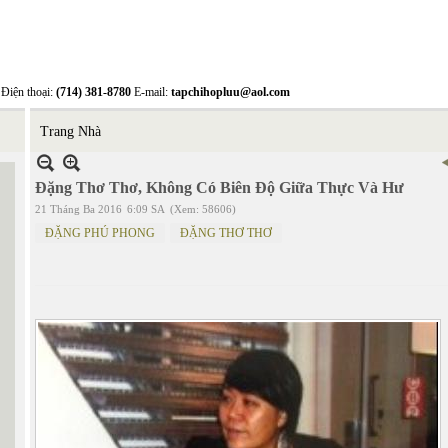
Điện thoại:
(714) 381-8780
E-mail:
tapchihopluu@aol.com
Trang Nhà
Đặng Thơ Thơ, Không Có Biên Độ Giữa Thực Và Hư
21 Tháng Ba 2016
6:09 SA
(Xem: 58606)
ĐẶNG PHÚ PHONG
ĐẶNG THƠ THƠ