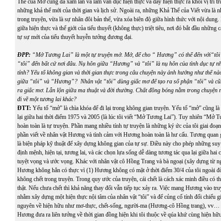
Thể của Mơ cũng đã xâm lấn và làm vẩn đục hiện thực và đẩy hiện thực ra khỏi vị trí tr
những khả thể mới của thời gian và lịch sử. Ngoài ra, những Khả Thể của Viết vừa là
trong truyện, vừa là sự nhân đôi bản thể, vừa xóa biên độ giữa hình thức với nội dung.
giữa hiện thực và thế giới của tiểu thuyết (không thực) triệt tiêu, nơi đó bắt đầu những
tự sự mới của tiểu thuyết huyễn tưởng đương đại.
ĐPP:
“Mở Tương Lai” là một tự truyện mở. Mở, để cho “ Hương” có thể đến với“tôi”
“tôi” đến bất cứ nơi đâu. Nụ hôn giữa “Hương” và “tôi” là nụ hôn của tình dục tự n
tính? Yếu tố không gian và thời gian thực trong câu chuyện này ảnh hưởng như thế nà
giữa “tôi” và “Hương”? Nhân vật “tôi” dùng giấc mơ để tạo ra số phận “tôi” và cũ
ra giấc mơ. Lẫn lộn giữa ma thuật và đời thường. Chất đồng bóng nằm trong chuyện n
đi về một tương lai khác?
ĐTT:
Yếu tố “mở” là chìa khóa để đi lại trong không gian truyện. Yếu tố “mở” cũng là
lại giữa hai thời điểm 1975 và 2005 (là lúc tôi viết “Mở Tương Lai”). Tuy nhiên “Mở 
hoàn toàn là tự truyện. Phần mang nhiều tính tự truyện là những ký ức của tôi giai đo
phần viết về nhân vật Hương và tình cảm với Hương hoàn toàn là hư cấu. Tương quan 
là biện pháp kỹ thuật để xây dựng không gian của tự sự. Điều này cho phép những suy
định mệnh, hiện tại, tương lai, và các chọn lựa sống dễ dàng tương tác qua lại giữa hai 
tuyệt vọng và ước vọng. Khác với nhân vật cô Hồng Trang và bà ngoại (xây dựng từ ng
Hương không hẳn có thực vì (1) Hương không có mặt ở thời điểm 30/4 của tôi ngoài đ
không chết trong truyện. Trong quy ước của truyện, cái chết là cách xác minh điều có th
thật. Nếu chưa chết thì khả năng thay đổi vẫn tiếp tục xảy ra. Việc mang Hương vào tru
nhằm xây dựng một hiện thực nội tâm của nhân vật “tôi” và để củng cố tính đối chiếu g
nguyên về hiện hữu như mơ-thực, chết-sống, người-ma (Hương-cô Hồng trang), vv… 
Hương đưa ra liên tưởng về thời gian đồng hiện khi tôi thuộc về qúa khứ cùng hiện h