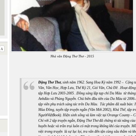
Nhà văn Đặng Thơ Thơ - 2015
Đặng Thơ Thơ
,
sinh năm 1962. Sang Hoa Kỳ năm 1992 – Cộng tác
Văn, Văn Học, Hợp Lưu, Thế Kỷ 21, Gió Văn, Chủ Đề. .Hoạt động 
tập Hợp Lưu 2003-2005. .Đồng sáng lập tạp chí Da Màu từ tháng
Anhđào và Phùng Nguyễn. Chủ biên đầu tiên của Da Màu từ 2006-2
tập viên phụ trách sáng tác trên Da Màu. Tác phẩm đã xuất bản:
Mùa Đông, tuyển tập truyện ngắn (Văn Mới 2002), Khả Thể, tập tr
NgườiViệtBook). Hiện sinh sống và làm việc tại Orange County – Ca
Chỉ với 2 tập truyện ngắn, Đặng Thơ Thơ đã chứng tỏ tài năng của
huyển hoặc và trần trụi luôn có mặt trong không khí của truyện. Mỗ
việc trong truyện là sự lục lọi, tra vấn đến tận cùng sâu thẳm và k