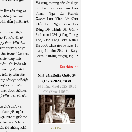
hính mình là giết
Vô cùng thương tiếc khi được
tin thân phụ của bạn Lưu
iệm làm nền tảng và
Thanh Nga: Cụ Francis
ây dựng nhân vật.
Xavier Lưu Vĩnh Lữ /Cựu
rình diễn ý niệm trên
Chủ Tịch Nghị Viên Hội
Đồng Đô Thành Sài Gòn /
iệm và hiện thực.
Sinh năm 1934 tại làng Tưởng
ng Tư, chuyện tôn
Lộc, Vĩnh Long, Việt Nam /
y ý thức, hiện thực
Đã được Chúa gọi về ngày 11
hảo sát về sự hiện
tháng 10 năm 2025 tại Katy,
i chết trong “Con yêu
Texas. /Hưởng thượng thọ 92
ề chân dung một
tuổi
 niệm. Nói khảo sát
Đọc thêm
ý niệm áp đặt như
luân lý, kiểu tiểu
Nhà văn Doãn Quốc Sỹ
 sự tiếp cận với hiện
(1923-2025) ra đi
 nghiệm. Có khi
14 Tháng Mười 2025
10:03
 thực được chắt lọc
CH
(Xem: 11092)
 ý niệm trên cái nền
độ giữa thực và
 của truyện ngắn
hiện thực bị giấc mơ
à chủ đề vừa là kỹ
 của tôi, những Khả
Việt Báo