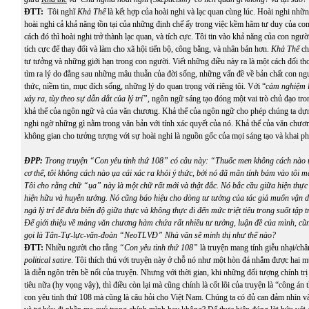
ĐTT:
Tôi nghĩ
Khả Thể
là kết hợp của hoài nghi và lạc quan cùng lúc. Hoài nghi nhữn
hoài nghi cả khả năng tồn tại của những định chế ấy trong việc kềm hãm tư duy của con
cách đó thì hoài nghi trở thành lạc quan, và tích cực. Tôi tin vào khả năng của con ng
tích cực để thay đổi và làm cho xã hội tiến bộ, công bằng, và nhân bản hơn.
Khả Thể
ch
tư tưởng và những giới hạn trong con người. Viết những điều này ra là một cách đối tho
tìm ra lý do đằng sau những mâu thuẫn của đời sống, những vấn đề về bản chất con ngư
thức, niềm tin, mục đích sống, những lý do quan trọng với riêng tôi. Với “
cảm nghiệm l
xảy ra, tùy theo sự dẫn dắt của lý trí”,
ngôn ngữ sáng tạo đóng một vai trò chủ đạo tro
khả thể của ngôn ngữ và của văn chương. Khả thể của ngôn ngữ cho phép chúng ta dự
nghi ngờ những gì nằm trong văn bản với tính xác quyết của nó. Khả thể của văn chươn
không gian cho tưởng tượng với sự hoài nghi là nguồn gốc của mọi sáng tạo và khai ph
ĐPP:
Trong truyện “Con yêu tinh thứ 108” có câu này: “Thuốc men không cách nào 
cơ thể, tôi không cách nào ụa cái xác ra khỏi ý thức, bởi nó đã mãn tính bám vào tôi
Tôi cho rằng chữ “ụa” này là một chữ rất mới và thật đắc. Nó bắc cầu giữa hiện thực
hiện hữu và huyễn tưởng. Nó cũng báo hiệu cho dòng tư tưởng của tác giả muốn vận 
ngả lý trí để đưa biên độ giữa thực và không thực đi đến mức triệt tiêu trong suốt tập
Để giới thiệu về mảng văn chương hàm chứa rất nhiều tư tưởng, luận đề của mình, c
gọi là Tân-Tự-lực-văn-đoàn “NeoTLVĐ” Nhà văn sẽ minh thị như thế nào?
ĐTT:
Nhiều người cho rằng
“Con yêu tinh thứ 108”
là truyện mang tính giễu nhại/châ
political satire
. Tôi thích thú với truyện này ở chỗ nó như một hòn đá nhắm được hai mục
là diễn ngôn trên bề nổi của truyện. Nhưng với thời gian, khi những đối tượng chính tr
tiêu nữa (hy vọng vậy), thì điều còn lại mà cũng chính là cốt lõi của truyện là “công án t
con yêu tinh thứ 108 mà cũng là câu hỏi cho Việt Nam. Chúng ta có đủ can đảm nhìn 