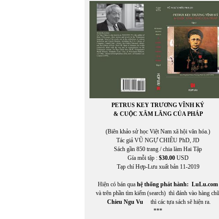
PETRUS KEY TRƯƠNG VĨNH KÝ
& CUỘC XÂM LĂNG CỦA PHÁP
(Biên khảo sử học Việt Nam xã hội văn hóa.)
Tác giả VŨ NGỰ CHIÊU PhD, JD
Sách gần 850 trang / chia làm Hai Tập
Gía mỗi tập :
$30.00
USD
Tạp chí Hợp-Lưu xuất bản 11-2019
Hiện có bán qua
hệ thống phát hành:
LuLu.com
và trên phần tìm kiếm (search) thì đánh vào hàng ch
Chieu Ngu Vu
thì các tựa sách sẽ hiện ra.
***