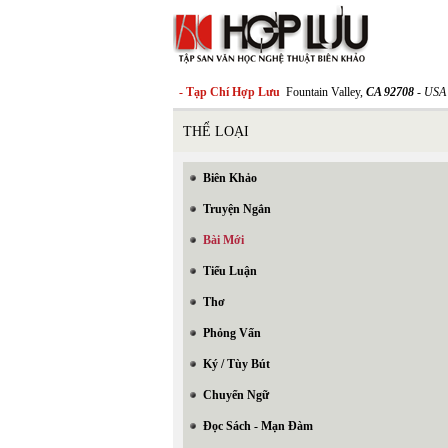
- Tạp Chí Hợp Lưu
Fountain Valley,
CA 92708
- USA
THỂ LOẠI
Biên Khảo
Truyện Ngắn
Bài Mới
Tiểu Luận
Thơ
Phỏng Vấn
Ký / Tùy Bút
Chuyển Ngữ
Đọc Sách - Mạn Đàm