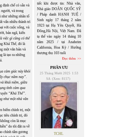
tiếc khi được tin: Nhà văn,
g định chế có sẵn và
Nhà giáo DOÃN QUỐC SỸ
 người, và trong
/ Pháp danh HẠNH TUỆ /
ười như những nhân tố
Sinh ngày 17 tháng 2 năm
ất vấn nhiều thành trì
1923 tại Hạ Yên Quyết, Hà
ại với cuộc sống, và
Đông,Hà Nội, Việt Nam. Đã
ời, bản ngã, kiến
tạ thế vào ngày 14 tháng 10
à việc gì cũng có thể
năm 2025 / tại Anaheim
ng Khả Thể, đó là
California, Hoa Kỳ / Hưởng
ng một văn bản và
thượng thọ 103 tuổi
g là tạo ra những
Đọc thêm
á.
PHÂN ƯU
ụa cảm giác này khỏi
25 Tháng Mười 2025
1:53
 mấy chục năm nay”.
SA
(Xem: 8157)
 và khái niệm, giữa
dụng tình cảm qua
 truyện “Khả Thể”.
ũng như một nhà văn
m biếm chính trị, một
 tiêu chính trị, đó
ị không còn là mục
hiền” do tôi đặt ra về
vào chính tấm gương
TCHL