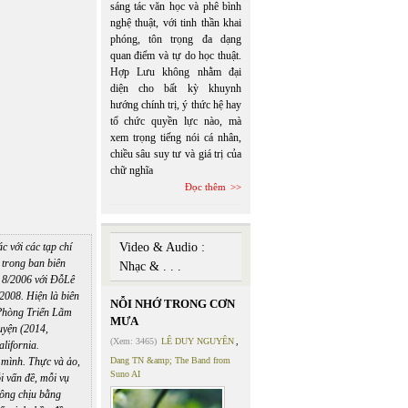
sáng tác văn học và phê bình
nghệ thuật, với tinh thần khai
phóng, tôn trọng đa dạng
quan điểm và tự do học thuật.
Hợp Lưu không nhằm đại
diện cho bất kỳ khuynh
hướng chính trị, ý thức hệ hay
tổ chức quyền lực nào, mà
xem trọng tiếng nói cá nhân,
chiều sâu suy tư và giá trị của
chữ nghĩa
Đọc thêm
 với các tạp chí
Video & Audio :
trong ban biên
Nhạc & . . .
 8/2006 với ĐỗLê
008. Hiện là biên
NỖI NHỚ TRONG CƠN
 Phòng Triển Lãm
MƯA
uyện (2014,
(Xem: 3465)
LÊ DUY NGUYÊN
,
lifornia.
 mình. Thực và ảo,
Dang TN &amp; The Band from
Suno AI
i vấn đề, mỗi vụ
hông chịu bằng