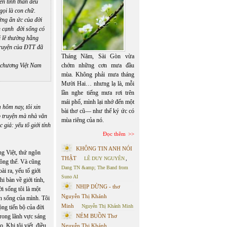
đến tinh thần đều
ọi là con chữ.
ững ẩn ức của đời
n cạnh đời sống có
ái lẽ thường hằng
truyện của ĐTT đã
Tháng Năm, Sài Gòn vừa
 chương Việt Nam
chớm những cơn mưa đầu
mùa. Không phải mưa tháng
Mười Hai… nhưng lạ là, mỗi
lần nghe tiếng mưa rơi trên
mái phố, mình lại nhớ đến một
hôm nay, tôi xin
bài thơ cũ— như thể ký ức có
 truyện mà nhà văn
mùa riêng của nó.
giả: yếu tố giới tính
Đọc thêm
KHÔNG TIN ANH NÓI
ng Việt, thứ ngôn
THẬT
LÊ DUY NGUYÊN
,
không thể. Và cũng
Dang TN &amp; The Band from
ài ra, yếu tố giới
Suno AI
i bàn về giới tính,
NHỊP DỪNG - thơ
i sống tôi là một
Nguyễn Thị Khánh
ọn sống của mình. Tôi
Minh
Nguyễn Thị Khánh Minh
ộng tiến bộ của đời
Trong lãnh vực sáng
NÉM BUỒN Thơ
o. Khi tôi viết, điều
Nguyễn Thị Khánh