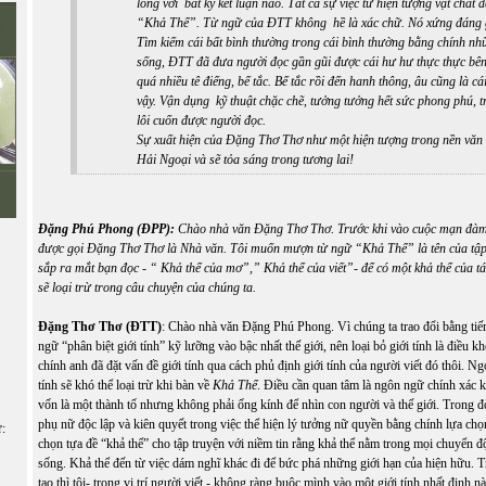
lòng với bất kỳ kết luận nào. Tất cả sự việc từ hiện tượng vật chất 
“Khả Thể”. Từ ngữ của ĐTT không hề là xác chữ. Nó xứng đáng g
Tìm kiếm cái bất bình thường trong cái bình thường bằng chính nh
sống, ĐTT đã đưa người đọc gần gũi được cái hư hư thực thực bê
quá nhiều tê điếng, bế tắc. Bế tắc rồi đến hanh thông, âu cũng là c
vậy. Vận dụng kỹ thuật chặc chẽ, tưởng tưởng hết sức phong phú, 
lôi cuốn được người đọc.
Sự xuất hiện của Đặng Thơ Thơ như một hiện tượng trong nền văn
Hải Ngoại và sẽ tỏa sáng trong tương lai!
Đặng Phú Phong (ĐPP):
Chào nhà văn Đặng Thơ Thơ. Trước khi vào cuộc mạn đàm 
được gọi Đặng Thơ Thơ là Nhà văn. Tôi muốn mượn từ ngữ “Khả Thể” là tên của tập
sắp ra mắt bạn đọc - “ Khả thể của mơ”,” Khả thể của viết”- để có một khả thể của tác 
sẽ loại trừ trong câu chuyện của chúng ta.
Đặng Thơ Thơ (ĐTT)
: Chào nhà văn Đặng Phú Phong. Vì chúng ta trao đổi bằng tiế
ngữ “phân biệt giới tính” kỹ lưỡng vào bậc nhất thế giới, nên loại bỏ giới tính là điều 
chính anh đã đặt vấn đề giới tính qua cách phủ định giới tính của người viết đó thôi. Ngo
tính sẽ khó thể loại trừ khi bàn về
Khả Thể
. Điều cần quan tâm là ngôn ngữ chính xác kh
vốn là một thành tố nhưng không phải ống kính để nhìn con người và thế giới. Trong đờ
phụ nữ độc lập và kiên quyết trong việc thể hiện lý tưởng nữ quyền bằng chính lựa ch
ữ:
chọn tựa đề “khả thể” cho tập truyện với niềm tin rằng khả thể nằm trong mọi chuyển đ
sống. Khả thể đến từ việc dám nghĩ khác đi để bức phá những giới hạn của hiện hữu. 
tạo thì tôi- trong vị trí người viết - không ràng buộc mình vào một giới tính nhất định nà