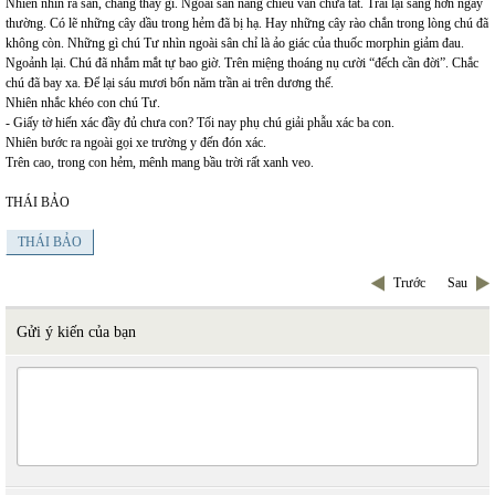
Nhiên nhìn ra sân, chẳng thấy gì. Ngoài sân nắng chiều vẫn chưa tắt. Trái lại sáng hơn ngày
thường. Có lẽ những cây dầu trong hẻm đã bị hạ. Hay những cây rào chắn trong lòng chú đã
không còn. Những gì chú Tư nhìn ngoài sân chỉ là ảo giác của thuốc morphin giảm đau.
Ngoảnh lại. Chú đã nhắm mắt tự bao giờ. Trên miệng thoáng nụ cười “đếch cần đời”. Chắc
chú đã bay xa. Để lại sáu mươi bốn năm trần ai trên dương thế.
Nhiên nhắc khéo con chú Tư.
- Giấy tờ hiến xác đầy đủ chưa con? Tối nay phụ chú giải phẫu xác ba con.
Nhiên bước ra ngoài gọi xe trường y đến đón xác.
Trên cao, trong con hẻm, mênh mang bầu trời rất xanh veo.
THÁI BẢO
THÁI BẢO
Trước
Sau
Gửi ý kiến của bạn