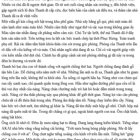
Nhiên và chú đã đi ngược thời gian. Đi từ nơi cuối cùng nhận xác-trường y, đến bệnh viện,
gặp người xích lô đưa Thanh đi cấp cứu, đọc biên bản của cảnh sát điều tra, và thăm căn nhà
Thanh đã ra đi vĩnh viễn.
Một villa gỗ kín cổng nổi bật trong khu phố giàu. Nhà xây bằng gỗ quí, phủ một màu đỏ
sậm lạnh như màu máu khô. Nhiên cảm thấy như ngạt thở và sặc sụa trong không gian ấy.
Màu sậm tàn nhẫn đang cắt phăng niềm cảm xúc. Chú Tư tặc lưỡi, thế mà Thanh đã ở đây
hơn sáu năm trời. Trên tường treo la liệt các bức tranh chép lại thời Phục Hưng. Toàn tranh
phụ nữ. Rải rác dăm tấm hình khỏa thân còn sót trong góc phòng. Phòng của Thanh trên lầu
rõ dấu vết cửa kiếng vỡ và máu. Chủ nhân ngôi nhà đang đi xa. Chỉ có vài người giúp việc
còn kiên nhẫn chờ đợi chủ. Chính họ đã giúp cảnh sát mô phỏng những gì đã xảy ra trong
đêm bi thương và trước đó.
Thanh bỏ hai cha con về thành sống với người chồng thứ hai. Người chồng đang đánh gỗ
tận bên Lào. Dễ chừng nữa năm mới về nhà. Những lần anh ta đi xa, Thanh gần như bị giam
lỏng trên lầu một, không thể ra khỏi nhà. Ăn uống có người hầu hạ. Nàng như con chim quí
run rẩy xanh xao, chỉ quanh quẩn trong lồng son. Hầu như ngắm đường phố qua cửa sổ là
thú vui duy nhất của nàng. Nàng chán chường mấy trò hát hò hoặc đắm mình trong trang
sách. Nảng cứ tha thẩn phòng này qua phòng khác để giết thời gian. Nàng lọt vào căn phòng
chứa tất cả đồ thừa thải trong nhà. Phòng ẩm thấp tăm tối. Nàng chạy kiếm đèn cầy. Nàng
háo hức trò chơi mới, tìm những gì khác lạ. Nàng đã tìm thấy một hộp gỗ nhỏ. Chiếc hộp mà
nàng đã quên mất từ lâu. Trong đó chẳng có gì quí, ngoài hình người con trai. Ôm chặt hình,
nàng bật khóc.
Ông xích lô nhớ rõ. Đêm ấy mưa nặng hạt to đùng. Đang lang thang kiếm khách. Tiếng nhạc
AKAI nhà bên văng vẳng tuồng cải lương. “Trời mưa bong bóng phập phòng. Mẹ đi lấy
chồng con ở với ai”. Ông chợt nghe tiếng xoảng cửa kính vỡ trên lầu một. Tiếng hét “giúp
tôi” át hẳn mưa. Một thiếu phụ mờ ảo trong đêm đang gắng chui qua cửa sổ rồi trườn đến