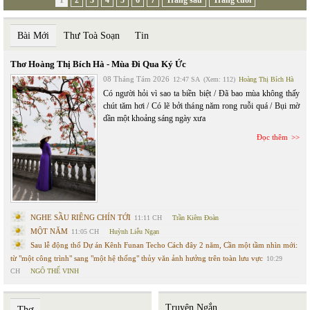
1
2
3
4
5
6
7
Trang sau
Trang cuối
Bài Mới
Thư Toà Soạn
Tin
Thơ Hoàng Thị Bích Hà - Mùa Đi Qua Ký Ức
08 Tháng Tám 2026
12:47 SA
(Xem: 112)
Hoàng Thị Bích Hà
Có người hỏi vì sao ta biền biệt / Đã bao mùa không thấy
chút tăm hơi / Có lẽ bởi tháng năm rong ruỗi quá / Bụi mờ
dần một khoảng sáng ngày xưa
Đọc thêm
NGHE SẦU RIÊNG CHÍN TỚI
11:11 CH
Trần Kiêm Đoàn
MỘT NĂM
11:05 CH
Huỳnh Liễu Ngạn
Sau lễ động thổ Dự án Kênh Funan Techo Cách đây 2 năm, Cần một tầm nhìn mới:
từ "một công trình" sang "một hệ thống" thủy văn ảnh hưởng trên toàn lưu vực
10:29
CH
NGÔ THẾ VINH
Truyện Ngắn
Thơ