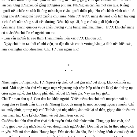
lan can. Ông dừng xe, cố gắng đỡ người phụ nữ. Nhưng lan can lầu một cao quá. Kiễng
người trên chiếc xe xích lô, ông mới chạm chân người thiếu phụ. Họ cứ chênh vênh như thế.
Ông chờ đợi nàng thả người xuống chút nữa. Mưa trơn trượt, nàng đã vuột khỏi tầm tay ông
xích lô rồi nằm sõng soài trên đường. Nén chặt sợ hãi, ông chở nàng đi bệnh viện.
Gần sáng Thanh qua đời vì đa chấn thương vùng bụng, mất máu nhiều. Trước khi chết nàng
có nhắc đến chú Tư và người con trai.
- Con vẫn mơ hồ tại sao thím Thanh muốn hiến xác trước khi qua đời.
- Ngày chú thím ra khỏi cô nhi viện, sơ dặn dò các con ít vướng bận gia đình nên hiến xác,
làm việc nghĩa cho khoa học. Chú Tư trầm ngâm nhớ.
*
* *
Nhiên ngồi thừ ngắm chú Tư. Người sắp chết, cơ mặt gần như bất động, khó kiếm nỗi nụ
cười. Mới ngày nào chú vẫn ngạo mạn về gương mặt này: Nếp nhăn chỉ là ký ức những nụ
cười ngạo nghễ, chứ không phải dấu vết bất lực tuổi già. Vậy mà bây giờ…
Chú Tư than đau quá. Cơn đau lan khắp người. Nhiên tiêm cho chú mũi morphin với hi
vọng chú sẽ thanh thản khi ra đi. Nhưng thuốc đã mang lại một tác dụng ngoài ý muốn. Chỉ
sau mấy phút, gương mặt chú Tư bất ngờ nhẹ nhõm, ánh mắt lại có thần, giọng đột nhiên trở
nên mạch lạc. Chú kể cho Nhiên về vết chém trên xác vợ.
Cả đêm chú nhìn đăm đăm chai dịch truyền chứa chất phóc môn. Từng giọt hóa chất, nhỏ
từng giọt theo ống nhựa len lỏi vào động mạch người chết. Đôi mắt cứ lắc lư theo nhịp dịch
truyền. Mắt nổ đom đóm. Hoảng loạn. Đầu óc chú lảo đảo, lắc lư, bồng bềnh vì quá kiệt sức