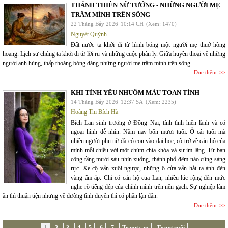
THÁNH THIÊN NỮ TƯỚNG - NHỮNG NGƯỜI MẸ
TRẦM MÌNH TRÊN SÔNG
22 Tháng Bảy 2026
10:14 CH
(Xem: 1470)
Nguyệt Quỳnh
Đất nước ta khởi đi từ hình bóng một người mẹ thuở hồng
hoang. Lịch sử chúng ta khởi đi từ lời ru và những cuộc phân ly. Giữa huyền thoại về những
người anh hùng, thấp thoáng bóng dáng những người mẹ trầm mình trên sông.
Đọc thêm
KHI TÌNH YÊU NHUỐM MÀU TOAN TÍNH
14 Tháng Bảy 2026
12:37 SA
(Xem: 2235)
Hoàng Thị Bích Hà
Bích Lan sinh trưởng ở Đồng Nai, tính tình hiền lành và có
ngoại hình dễ nhìn. Năm nay bốn mươi tuổi. Ở cái tuổi mà
nhiều người phụ nữ đã có con vào đại học, cô trở về căn hộ của
mình mỗi chiều với một chùm chìa khóa và sự im lặng. Từ ban
công tầng mười sáu nhìn xuống, thành phố đêm nào cũng sáng
rực. Xe cộ vẫn xuôi ngược, những ô cửa vẫn hắt ra ánh đèn
vàng ấm áp. Chỉ có căn hộ của Lan, nhiều lúc rộng đến mức
nghe rõ tiếng dép của chính mình trên nền gạch. Sự nghiệp làm
ăn thì thuận tiện nhưng về đường tình duyên thì có phần lận đận.
Đọc thêm