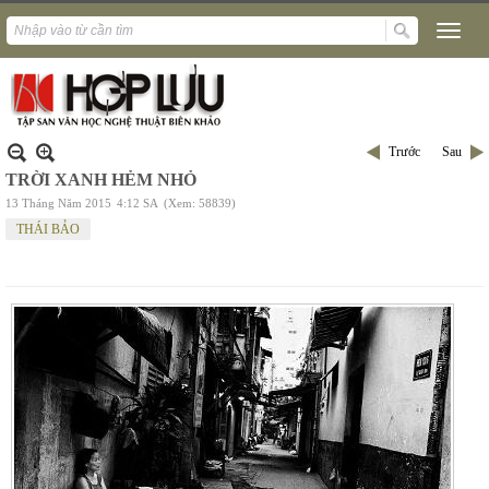
Trước
Sau
TRỜI XANH HẺM NHỎ
13 Tháng Năm 2015
4:12 SA
(Xem: 58839)
THÁI BẢO