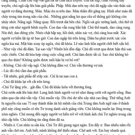
căng thẳng. Chân chú vấp vào giá sắt để chai dịch truyền. Giá sắt sụp, chân vướng dây
truyền, chú ngã sấp lên bàn giải phẫu. Phập. Mũi dao trên tay chú đã ngập sâu vào thân xác
người vợ đáng thương. Máu. Máu ứa ra trên dao. Máu thấm đôi găng tay. Hình như máu đã
chảy trong tim trong não của chú.. Những giọt nắng lọt qua cửa sổ thông gió không còn
nhảy nhót. Nắng ngã. Nắng quay. Rồi trượt dài bên chú. Ngồi sát góc tường lạnh, chú thở rít
từng cơn như người bệnh suyễn. Con dao vẫn rung bần bật. Chú thở mạnh, dao càng rung.
Nín thở, dao đứng yên. Nhéo chặt bắp tay, hồi tỉnh, nhìn xác vợ, chú càng hoa mắt. Xác
người vợ hiền lật úp từ bao giờ. Con dao ngập lút trên lưng. Dăm ba phút trước xác còn
ngửa kia mà. Mặt bàn xoay úp ngửa, chú đã khóa. Lẽ nào linh hồn người chết biết xấu hổ.
- Như vậy chú đã đâm. Tại sao vậy? Nhiên hỏi dồn dập. Chú đã vượt qua được hận thù sau
cuộc chiến. Chú đã hòa hợp cùng cuộc sống mới. Chú làm được tất cả. Sao chú không bỏ
qua cho thím? Không quên được mối hận bị vợ bỏ rơi?
- Không. Chú chỉ vấp ngã. Chú không đâm vợ. Chú vẫn thương vợ mà.
- Lúc đó chú cầm dao giải phẫu.
- Tất nhiên, giải phẫu để ướp xác. Chỉ là tai nạn con à.
- Chú đã khâu lại vết cắt trên lưng.
-Chú Tư lặng yên…gật đầu. Chú đã khâu luôn vết thương lòng.
Chú rướn mắt lên bàn thờ. Lung linh hình người vợ trẻ như đang cười với người sống. Bao
năm qua căn nhà vẫn vậy. Chú muốn vậy. Dù chú dư tiền xây nhà cao tầng. Thứ tiếng Anh
bị nguyền rủa sau 75 nay thành thần tài hộ mệnh của chú.Trung tâm Anh ngữ nào ở thành
phố này cũng muốn có tên Tư trong danh sách giảng viên. Chú không muốn lạc lõng trong
xóm nghèo. Chú mong đến ngày người vợ hiền trở về với hình ảnh chú Tư nghèo trong căn
nhà cấp bốn. Chú không tin rằng thím đã xa.
- Nhiên à. Con nhìn ra sân kìa. Chú Tư đổi giọng ngọt ngào. Em đấy ư. Bao nhiêu năm rồi
anh vẫn chờ em. Anh biết, mình không thể thiếu nhau. Chờ anh với. Em bay nhanh quá.