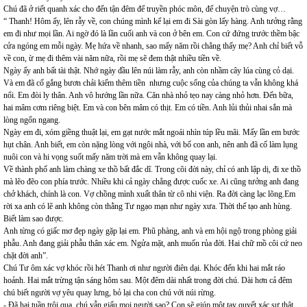
Chú đã ở riết quanh xác cho đến tận đêm để truyền phóc môn, để chuyện trò cùng vợ…
“ Thanh! Hôm ấy, lên rẫy về, con chúng mình kể lại em đi Sài gòn lấy hàng. Anh tưởng rằng
em đi như mọi lần. Ai ngờ đó là lần cuối anh và con ở bên em. Con cứ đứng trước thềm bậc
cửa ngóng em mỗi ngày. Mẹ hứa về nhanh, sao mấy năm rồi chẳng thấy mẹ? Anh chỉ biết vỗ
về con, ừ mẹ đi thêm vài năm nữa, rồi mẹ sẽ đem thật nhiều tiền về.
Ngày ấy anh bất tài thật. Nhớ ngày đầu lên núi làm rẫy, anh còn nhầm cây lúa cùng cỏ dại.
Và em đã cố gắng bươn chải kiếm thêm tiền nhưng cuộc sống của chúng ta vẫn không khá
nổi. Em đòi ly thân. Anh vô hướng lần nữa. Căn nhà nhỏ tẹo nay càng nhỏ hơn. Đến bữa,
hai mâm cơm riêng biệt. Em và con bên mâm có thịt. Em có tiền. Anh lủi thủi nhai sắn mà
lòng ngổn ngang.
Ngày em đi, xóm giềng thuật lại, em gạt nước mắt ngoái nhìn túp lều mãi. Mấy lần em bước
hụt chân. Anh biết, em còn nặng lòng với ngôi nhà, với bố con anh, nên anh đã cố làm lụng
nuôi con và hi vọng suốt mấy năm trời mà em vẫn không quay lại.
Về thành phố anh làm chàng xe thồ bất đắc dĩ. Trong cõi đời này, chỉ có anh lập dị, đi xe thồ
mà lẽo đẽo con phía trước. Nhiều khi cả ngày chẳng được cuốc xe. Ai cũng tưởng anh đang
chở khách, chính là con. Vợ chồng mình xuất thân từ cô nhi viện. Ra đời càng lạc lõng.Em
rời xa anh có lẽ anh không còn thằng Tư ngạo mạn như ngày xưa. Thời thế tạo anh hùng.
Biết làm sao được.
Anh từng có giấc mơ đẹp ngày gặp lại em. Phũ phàng, anh và em hội ngộ trong phòng giải
phẫu. Anh đang giải phẫu thân xác em. Ngửa mặt, anh muốn rủa đời. Hai chữ mồ côi cứ neo
chặt đời anh”.
Chú Tư ôm xác vợ khóc rồi hét Thanh ơi như người điên dại. Khóc đến khi hai mắt ráo
hoảnh. Hai mắt trừng tận sáng hôm sau. Một đêm dài nhất trong đời chú. Dài hơn cả đêm
chú biết người vợ yêu quay lưng, bỏ lại cha con chú với núi rừng.
- Đã hai tuần trôi qua, chú vẫn giấu mọi người sao? Con sẽ giúp một tay quyết xác sự thật.