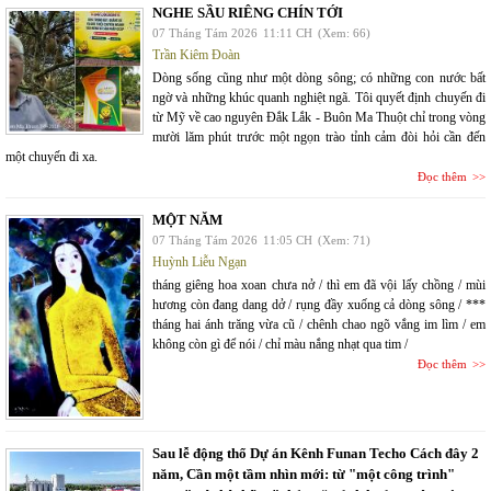
NGHE SẦU RIÊNG CHÍN TỚI
07 Tháng Tám 2026
11:11 CH
(Xem: 66)
Trần Kiêm Đoàn
Dòng sống cũng như một dòng sông; có những con nước bất
ngờ và những khúc quanh nghiệt ngã. Tôi quyết định chuyến đi
từ Mỹ về cao nguyên Đắk Lắk - Buôn Ma Thuột chỉ trong vòng
mười lăm phút trước một ngọn trào tỉnh cảm đòi hỏi cần đến
một chuyến đi xa.
Đọc thêm
MỘT NĂM
07 Tháng Tám 2026
11:05 CH
(Xem: 71)
Huỳnh Liễu Ngạn
tháng giêng hoa xoan chưa nở / thì em đã vội lấy chồng / mùi
hương còn đang dang dở / rụng đầy xuống cả dòng sông / ***
tháng hai ánh trăng vừa cũ / chênh chao ngõ vắng im lìm / em
không còn gì để nói / chỉ màu nắng nhạt qua tim /
Đọc thêm
Sau lễ động thổ Dự án Kênh Funan Techo Cách đây 2
năm, Cần một tầm nhìn mới: từ "một công trình"