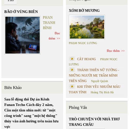
XÓM BỜ MƯƠNG
BÃO Ở VÙNG BIÊN
PHAN
THANH
BÌNH
Đọc
thêm
PHẠM NGỌC LƯƠNG
Đọc thêm
CÁT HOANG
PHẠM NGỌC
LƯƠNG
THÁNH THIÊN NỮ TƯỚNG -
NHỮNG NGƯỜI MẸ TRẦM MÌNH
TRÊN SÔNG
Nguyệt Quỳnh
KHI TÌNH YÊU NHUỐM MÀU
Biên Khảo
TOAN TÍNH
Hoàng Thị Bích Hà
Sau lễ động thổ Dự án Kênh
Funan Techo Cách đây 2 năm,
Phỏng Vấn
Cần một tầm nhìn mới: từ "một
công trình" sang "một hệ thống"
TRÒ CHUYỆN VỚI NHÀ THƠ
thủy văn ảnh hưởng trên toàn lưu
TRANG CHÂU
vực