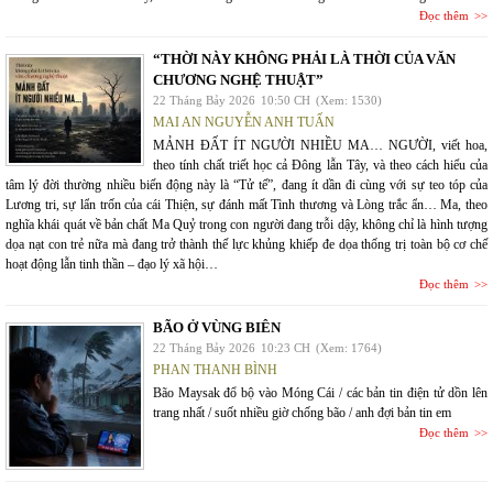
Đọc thêm
“THỜI NÀY KHÔNG PHẢI LÀ THỜI CỦA VĂN
CHƯƠNG NGHỆ THUẬT”
22 Tháng Bảy 2026
10:50 CH
(Xem: 1530)
MAI AN NGUYỄN ANH TUẤN
MẢNH ĐẤT ÍT NGƯỜI NHIỀU MA… NGƯỜI, viết hoa,
theo tính chất triết học cả Đông lẫn Tây, và theo cách hiểu của
tâm lý đời thường nhiều biến động này là “Tử tế”, đang ít dần đi cùng với sự teo tóp của
Lương tri, sự lẩn trốn của cái Thiện, sự đánh mất Tình thương và Lòng trắc ẩn… Ma, theo
nghĩa khái quát về bản chất Ma Quỷ trong con người đang trỗi dậy, không chỉ là hình tượng
dọa nạt con trẻ nữa mà đang trở thành thế lực khủng khiếp đe dọa thống trị toàn bộ cơ chế
hoạt động lẫn tinh thần – đạo lý xã hội…
Đọc thêm
BÃO Ở VÙNG BIÊN
22 Tháng Bảy 2026
10:23 CH
(Xem: 1764)
PHAN THANH BÌNH
Bão Maysak đổ bộ vào Móng Cái / các bản tin điện tử dồn lên
trang nhất / suốt nhiều giờ chống bão / anh đợi bản tin em
Đọc thêm