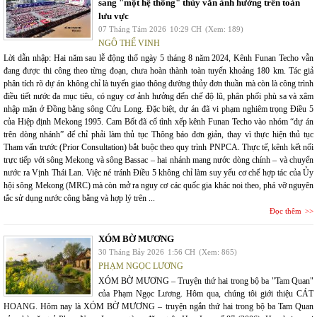
sang "một hệ thống" thủy văn ảnh hưởng trên toàn
lưu vực
07 Tháng Tám 2026
10:29 CH
(Xem: 189)
NGÔ THẾ VINH
Lời dẫn nhập: Hai năm sau lễ động thổ ngày 5 tháng 8 năm 2024, Kênh Funan Techo vẫn
đang được thi công theo từng đoạn, chưa hoàn thành toàn tuyến khoảng 180 km. Tác giả
phân tích rõ dự án không chỉ là tuyến giao thông đường thủy đơn thuần mà còn là công trình
điều tiết nước đa mục tiêu, có nguy cơ ảnh hưởng đến chế độ lũ, phân phối phù sa và xâm
nhập mặn ở Đồng bằng sông Cửu Long. Đặc biệt, dự án đã vi phạm nghiêm trọng Điều 5
của Hiệp định Mekong 1995. Cam Bốt đã cố tình xếp kênh Funan Techo vào nhóm “dự án
trên dòng nhánh” để chỉ phải làm thủ tục Thông báo đơn giản, thay vì thực hiện thủ tục
Tham vấn trước (Prior Consultation) bắt buộc theo quy trình PNPCA. Thực tế, kênh kết nối
trực tiếp với sông Mekong và sông Bassac – hai nhánh mang nước dòng chính – và chuyển
nước ra Vịnh Thái Lan. Việc né tránh Điều 5 không chỉ làm suy yếu cơ chế hợp tác của Ủy
hội sông Mekong (MRC) mà còn mở ra nguy cơ các quốc gia khác noi theo, phá vỡ nguyên
tắc sử dụng nước công bằng và hợp lý trên ...
Đọc thêm
XÓM BỜ MƯƠNG
30 Tháng Bảy 2026
1:56 CH
(Xem: 865)
PHẠM NGỌC LƯƠNG
XÓM BỜ MƯƠNG – Truyện thứ hai trong bộ ba "Tam Quan"
của Phạm Ngọc Lương. Hôm qua, chúng tôi giới thiệu CÁT
HOANG. Hôm nay là XÓM BỜ MƯƠNG – truyện ngắn thứ hai trong bộ ba Tam Quan