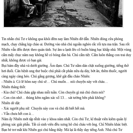
Tin nhắn chú Tư e không qua khỏi đêm nay làm Nhiên đờ đẫn. Nhiên đóng cửa phòng
mạch, chạy chẳng kịp chào ai. Đường vào nhà chú ngoằn nghèo rắc rối tựa ma trận. Sau rốt
Nhiên vẫn đến được theo quán tính. Sự âm u lạnh lẽo cô buồn bàng bạc khắp nhà. Một vùng
cấm mấy chục năm nay không hề có bóng đàn bà. Chú cấm tiệt. Cấm luôn thằng con trai duy
nhất, không được có bạn gái.
Bụi bám đầy nhà và dưới giường. Ảm đạm. Chú Tư nằm dán chặt xuống giường, tiếng thở
hơi đuối. Căn bệnh ung thư buộc chú phải cắt phân nữa dạ dày, bớt ăn, thêm thuốc, người
càng ngày càng héo. Chú gắng gượng, khẽ gật đầu chào Nhiên:
- Nhiên à. Có lẽ hôm nay chú sẽ… Chú muốn… nói chuyện này với cháu…
Nhiên thảng thốt:
- Kìa chú! Chú cháu gặp nhau mỗi tuần. Còn chuyện gì mà chú chưa nói?
- Con còn nhớ… thùng kẽm ngâm xác số 13… sát tường bên phải không?
Nhiên dè dặt:
- Xác người phụ nữ. Chuyện này con và chú đã biết hết mà.
- Vẫn chưa hết con à…
Năm ấy Nhiên mới tập tễnh vào y khoa năm nhất. Còn chú Tư, kĩ thuật viên kiêm quản lý
phòng xác giải phẫu. Tất cả sinh viên đều xưng hô chú cháu với ông. Chỉ Nhiên khác biệt.
Bạn bè trơ mắt khi Nhiên gọi chú bằng thầy. Mà lại là thầy dạy tiếng Anh. Nhà chú Tư