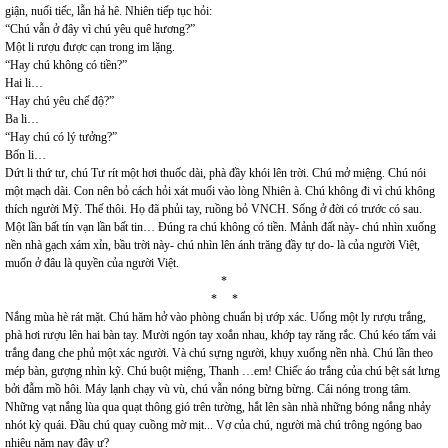
giận, nuối tiếc, lẫn hả hê. Nhiên tiếp tục hỏi:
“Chú vẫn ở đây vì chú yêu quê hương?”
Một li rượu được cạn trong im lặng.
“Hay chú không có tiền?”
Hai li…
“Hay chú yêu chế độ?”
Ba li…
“Hay chú có lý tưởng?”
Bốn li…
Dứt li thứ tư, chú Tư rít một hơi thuốc dài, phà đầy khói lên trời. Chú mở miệng. Chú nói
một mạch dài. Con nên bỏ cách hỏi xát muối vào lòng Nhiên à. Chú không đi vì chú không
thích người Mỹ. Thế thôi. Họ đã phủi tay, ruồng bỏ VNCH. Sống ở đời có trước có sau.
Một lần bất tín vạn lần bất tin… Đúng ra chú không có tiền. Mảnh đất này- chú nhìn xuống
nền nhà gạch xám xỉn, bầu trời này- chú nhìn lên ánh trăng đầy tự do- là của người Việt,
muốn ở đâu là quyền của người Việt.
*
* *
Nắng mùa hè rát mặt. Chú hăm hở vào phòng chuẩn bị ướp xác. Uống một ly rượu trắng,
phà hơi rượu lên hai bàn tay. Mười ngón tay xoắn nhau, khớp tay răng rắc. Chú kéo tấm vải
trắng đang che phủ một xác người. Và chú sựng người, khụy xuống nền nhà. Chú lần theo
mép bàn, gượng nhìn kỹ. Chú buột miệng, Thanh …em! Chiếc áo trắng của chú bệt sát lưng
bởi đẫm mồ hôi. Máy lạnh chạy vù vù, chú vẫn nóng bừng bừng. Cái nóng trong tâm.
Những vạt nắng lùa qua quạt thông gió trên tường, hắt lên sàn nhà những bóng nắng nhảy
nhót kỳ quái. Đầu chú quay cuồng mờ mịt... Vợ của chú, người mà chú trông ngóng bao
nhiêu năm nay đây ư?