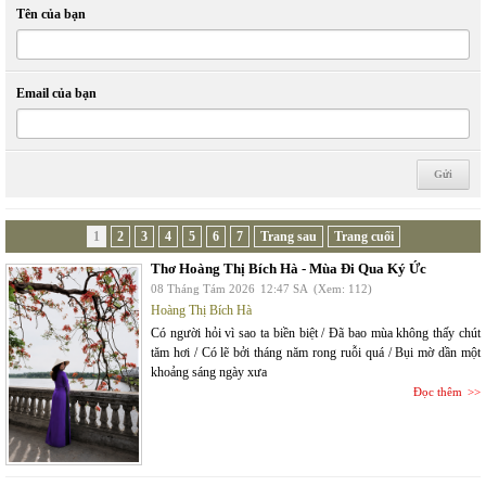
Tên của bạn
Email của bạn
1
2
3
4
5
6
7
Trang sau
Trang cuối
Thơ Hoàng Thị Bích Hà - Mùa Đi Qua Ký Ức
08 Tháng Tám 2026
12:47 SA
(Xem: 112)
Hoàng Thị Bích Hà
Có người hỏi vì sao ta biền biệt / Đã bao mùa không thấy chút
tăm hơi / Có lẽ bởi tháng năm rong ruỗi quá / Bụi mờ dần một
khoảng sáng ngày xưa
Đọc thêm