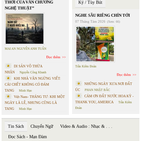
THỜI CỦA VĂN CHƯƠNG
Ký / Tùy Bút
NGHỆ THUẬT”
NGHE SẦU RIÊNG CHÍN TỚI
07 Tháng Tám 2026
(Xem: 66)
MAI AN NGUYỄN ANH TUẤN
Đọc thêm
DI SẢN VÔ THỪA
Trần Kiêm Đoàn
NHẬN
Nguyễn Công Khanh
Đọc thêm
KHI NHÀ VĂN NGỪNG VIẾT:
NHỮNG NGÀY XƯA NƠI ĐẤT
CÁI CHẾT KHÔNG CÓ ĐÁM
ÚC
PHAN NHẬT BẮC
TANG
Minh Hạo
CÁM ƠN ĐẤT NƯỚC HOA KỲ -
Việt Nam- THÁNG TƯ: KHI MỘT
THANK YOU, AMERICA
Trần Kiêm
NGÀY LÀ LỄ, NHƯNG CŨNG LÀ
Đoàn
TANG
Minh Hạo
Tin Sách
Chuyển Ngữ
Video & Audio : Nhạc & . . .
Đọc Sách - Mạn Đàm