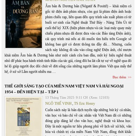
Âm bản & Dương bản (Négatif & Positif) – khái niệm có
gốc từ điện ảnh phim nhựa, còn gọi là phim điện ảnh hoặc
phim chiếu rạp, liên quan đến quy trình sản xuất phim có từ
buổi sơ sinh của Nghệ thuật Thứ Bảy - Nàng Tiên Út từ
cuối thế kỷ XIX (hiện phim nhựa và các loại máy quay máy
chiếu phim nhựa đã được đưa vào các Bảo tàng Điện ảnh),
cái quy trình mà nếu ai đó muốn tìm hiểu trên Google sẽ
không bao giờ có được thông tin đầy đủ… Nhưng, cuốn
sách này không đi sâu vào công nghệ Điện ảnh, chỉ mượn
khái niệm Âm bản & Dương bản như một cánh cửa ban đầu, một ký hiệu nghệ thuật
nhỏ để phác họa hành trình tinh thần của tác giả, cùng đôi ba lát cắt tự sự về nghề qua đó
hé lộ giúp người đọc đôi chút về đời sống của những người làm phim Việt qua mấy thế
hệ, ở xứ sở Lắm người nhiều ma …
Đọc thêm
THẾ GIỚI SÁNG TẠO CỦA MIỀN NAM VIỆT NAM VÀ HẢI NGOẠI
1954 – ĐẾN HIỆN TẠI – TẬP 1
13 Tháng Tám 2025
9:11 CH
(Xem: 12103)
NGÔ THẾ VINH
,
TS Eric Henry
Cuốn sách này là bản dịch tuyển tập những bút ký cá nhân,
văn học và báo chí về các nhân vật Việt Nam đã có những
đóng góp đáng kể cho văn học, nghệ thuật và khoa học.
Đây là một nguồn tư liệu phong phú về lịch sử xã hội, văn
hóa và chính trị của miền Nam Việt Nam, đồng thời khắc