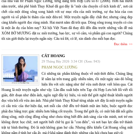
của nhà văn trẻ Phạm Ngọc Lương, từng đăng trên Hợp Lưu số 87 (2006). Hơn hai mươi
năm trước, nhà phê bình Thụy Khuê đã gọi đây là "một câu chuyện cổ tích kinh dị", nơi cái
chết của một dòng sông song hành với sự mục rữa của môi trường, sự tha hóa của con
người và số phận bi thảm của một đứa trẻ. Một truyện ngắn đầy chất thơ, nhưng càng đẹp
càng khiến người đọc rùng mình. Hai mươi năm đã trôi qua. Dòng sông trong truyện có còn
là một ẩn dụ của hôm nay? Xã hội Việt Nam đã thay đổi đến đâu trước những vấn đề mà
XÓM BỜ MƯƠNG đặt ra: môi trường, bạo lực, sự vô cảm, và phẩm giá con người? Chúng
tôi xin giới thiệu lại truyện ngắn này. Câu trả lời, có lẽ, xin dành cho mỗi bạn đọc.
Đọc thêm
CÁT HOANG
29 Tháng Bảy 2026
3:34 CH
(Xem: 943)
PHẠM NGỌC LƯƠNG
Có những tác phẩm không thuộc về một thời điểm. Chúng lặng
lẽ nằm lại trên trang giấy nhiều năm, rồi một ngày nào đó bỗng
hiện lên với sức nặng như thể vừa mới được viết hôm qua. Cát
Hoang là một truyện ngắn như vậy. Lần đầu xuất hiện trên Tạp chí Hợp Lưu bởi lối viết tối
giản, đứt đoạn như điện ảnh, ngôn ngữ đầy ký hiệu, và một thế giới nghệ thuật khiến người
đọc vừa bối rối vừa ám ảnh. Nhà phê bình Thụy Khuê từng nhận xét đây là một truyện ngắn
có cấu trúc của thơ hiện đại, nơi mỗi câu chữ đều trở thành một ám hiệu, buộc người đọc
phải đọc bằng trực giác nhiều hơn bằng cốt truyện. Trong thế giới ấy, có một bãi đất nổi giữa
dòng sông, một cộng đồng sống như chưa từng biết đến ánh sáng của văn minh, nơi trẻ em
không được học chữ, nơi người biết chữ bị gọi là "con điên", và nơi bạo lực dần trở thành
trật tự bình thường. Đó là một không gian hư cấu. Nhưng điều khiến Cát Hoang sống mãi
không nằm ở tính hư cấu ấy, mà ở khả năng đánh thức những câu hỏi chưa bao giờ cũ: