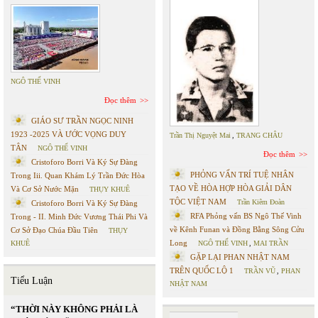
NGÔ THẾ VINH
Đọc thêm
GIÁO SƯ TRẦN NGỌC NINH
1923 -2025 VÀ ƯỚC VỌNG DUY
Trần Thị Nguyệt Mai
,
TRANG CHÂU
TÂN
NGÔ THẾ VINH
Đọc thêm
Cristoforo Borri Và Ký Sự Đàng
PHỎNG VẤN TRÍ TUỆ NHÂN
Trong Iii. Quan Khám Lý Trần Đức Hòa
TẠO VỀ HÒA HỢP HÒA GIẢI DÂN
Và Cơ Sở Nước Mặn
THỤY KHUÊ
TỘC VIỆT NAM
Trần Kiêm Đoàn
Cristoforo Borri Và Ký Sự Đàng
RFA Phỏng vấn BS Ngô Thế Vinh
Trong - II. Minh Đức Vương Thái Phi Và
về Kênh Funan và Đồng Bằng Sông Cửu
Cơ Sở Đạo Chúa Đầu Tiên
THỤY
Long
KHUÊ
NGÔ THẾ VINH
,
MAI TRẦN
GẶP LẠI PHAN NHẬT NAM
TRÊN QUỐC LỘ 1
TRẦN VŨ
,
PHAN
Tiểu Luận
NHẬT NAM
“THỜI NÀY KHÔNG PHẢI LÀ