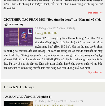
nước. Phần 2 là những khổ thơ yêu thích, mỗi bài chỉ chon 4 câu trong số những bài thơ
đã xuất bản.
Đọc thêm
GIỚI THIỆU TÁC PHẨM MỚI “Hoa tím sầu đông” và “Hẹn anh về vĩ dạ
ngắm mưa bay”
29 Tháng Năm 2025
(Xem: 15264)
Hoàng Thị Bích Hà
Năm 2025 Hoàng Thị Bích Hà trình làng 2 tập thơ: “Hoa
tím sầu đông” (gồm 103 bài thơ) và “Hẹn anh về vĩ dạ
ngắm mưa bay” (Hơn 180 bài). Hai tập thơ này tuyển chọn
ra những bài thơ tâm đắc của Hoàng Thị Bích Hà trong 10 tập thơ đã xuất bản từ mấy
năm trước đây. Những tập gồm 50 bài, mỗi tập lọc ra khoảng 10-15 bài, trong những tập
gồm có 100 bài thơ lọc ra khoảng 15-20 bài. (Đây là 2 tập thơ cuối cùng khép lại việc in
thơ. Từ nay về sau tôi tiếp tục dành thời gian và tâm huyết cho truyện ngắn và tùy bút,
nếu bất chợt có cảm hứng thì vẫn làm thơ, đăng báo chứ không xuất bản nữa).
Đọc thêm
Tin sách & Trích đoạn
ÂM BẢN VÀ DƯƠNG BẢN (phần 1)
26 Tháng Sáu 2026
4:21 CH
(Xem: 2637)
MAI AN NGUYỄN ANH TUẤN