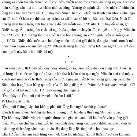
không xa chốn trọ của Nhiên, cuối con hẻm nhếch nhác trong xóm lao động nghèo. Trên cao
nhìn xuống, căn nhà như cái chấm nhỏ lạc lõng. Nhưng từ mảnh sân trước nhà chú nhìn lên,
lồng lộng bầu trời xanh vắt. Chú hay bảo Nhiên, hẻm cụt chốn thị thành chứ không phải ngõ
cụt đời chú. Ở hẻm cụt thế mà hay, tránh xa cái ồn ào xô bồ bụi bặm của Sài Gòn. Nhất là
những đêm trăng tròn, ánh trăng vàng đổ đầy mảnh sân trước nhà. Chú bày đồ nhậu, gọi
Nhiên sang. Ánh trăng ôm chặt hai người đang nhỏ to chuyện đời, chuyện trường y. Mỗi lần
rót rượu, chú Tư thường lắc nhẹ chiếc li cho bóng trăng tan vỡ rồi mới ngửa cổ uống đánh
ực. Có lần Nhiên thắc mắc sao chú uống nhiều thế, chú giải thích, đơn giản, mùi rượu át mùi
phóc môn ngâm xác ám đầy người. Nhiên đã từng tin thế, nhưng hơi ngờ ngợ. Cuộc đời của
con người này hẳn còn nhiều bí mật…
*
* *
Sau năm 1975, thời bao cấp loay hoay không lối ra, cuộc sống đảo lộn cùng cực. Chú Tư
gò lưng trên chiếc xe đạp thồ cà tàng chở khách kiếm cơm qua ngày. Một lần chú chở một vị
khách mặt mũi có vẻ trí thức, sáng sủa nhưng gầy gò. Tốt! Khách càng gầy, đạp càng nhẹ.
Bỗng khách ngồi sau bâng quơ câu rủa đời bằng tiếng Anh.
What the hell is this world!
- Cái
thế giới chết tiệt này! Chú Tư ngứa miệng chen ngang:
“Ông thầy ơi. Ông nói chữ
world
thiếu âm L rồi.”
Vị khách giật mình:
“Ông mới là ông thầy chứ không phải tôi. Ông làm nghề xe thồ phí quá!”
Khách là giảng viên trường đại học y, phòng thực tập đang thiếu người quản lý xác…
Tận hôm nay Nhiên vẫn chưa quên được cảm giác ớn lạnh mỗi khi bước vào phòng giải
phẫu. Mùi hóa chất hăng hắc xốc lên tận đỉnh đầu. Từng xác người được nâng lên khỏi bề
mặt dung dịch sóng sánh màu hư ảo. Họ đang lặng lẽ cống hiến cho khoa học.
Chú Tư cần mẫn làm sạch từng xác một. Chú lọc những mẫu thịt thừa rơi rớt sau khi sinh