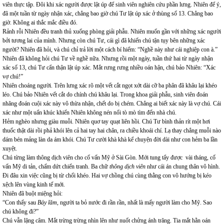
viên thực tập. Đôi khi xác người được lật úp để sinh viên nghiên cứu phần lưng. Nhiên để ý,
đã một tuần từ ngày nhận xác, chẳng bao giờ chú Tư lật úp xác ở thùng số 13. Chẳng bao
giờ. Không ai thắc mắc điều đó.
Rảnh rỗi Nhiên đều tranh thủ xuống phòng giải phẫu. Nhiên muốn gần với những xác người
bởi tương lai của mình. Nhưng còn chú Tư, cái gì đã khiến chú tận tụy bên những xác
người? Nhiên đã hỏi, và chú chỉ trả lời một cách bí hiểm: “Nghề này như cái nghiệp con à.”
Nhiên đã không hỏi chú Tư về nghề nữa. Nhưng rồi một ngày, tuần thứ hai từ ngày nhận
xác số 13, chú Tư cẩn thận lật úp xác. Mắt rưng rưng nhiều oán hận, chú bảo Nhiên: “Xác
vợ chú!”
Nhiên choáng người. Trên lưng xác rõ một vết cắt ngọt xớt dài cỡ ba phân đã khâu lại khéo
léo. Chú bảo Nhiên vết cắt do chính chú khâu lại. Trong khoa giải phẫu, sinh viên đoán
nhăng đoán cuội xác này vô thừa nhận, chết do bị chém. Chẳng ai biết xác này là vợ chú. Cái
xác như một uẩn khúc khiến Nhiên không nén nổi tò mò tìm đến nhà chú.
Hẻm nghèo nhưng giàu muỗi. Nhiên quơ tay quạt liên hồi. Chú Tư bình thản rít một hơi
thuốc thật dài rồi phả khói lên cả hai tay hai chân, ra chiều khoái chí. Lạ thay chẳng muỗi nào
dám bén mảng làn da ám khói. Chú Tư cười khà khà kể chuyện đời dài như con hẻm ba lần
xuyệt.
Chú từng làm thông dịch viên cho cố vấn Mỹ ở Sài Gòn. Mới tung tẩy được vài tháng, cố
vấn Mỹ di tản, chấm dứt chiến tranh. Ba chữ
thông dịch viên
như cái án chung thân vô hình.
Đi đâu xin việc cũng bị từ chối khéo. Hai vợ chồng chú cùng thằng con vô hướng bị kéo
xệch lên vùng kinh tế mới.
Nhiên đã buột miệng hỏi:
“Con thấy sau
Bảy lăm
, người ta bỏ nước đi rần rần, nhất là mấy người làm cho Mỹ. Sao
chú không đi?”
Chú vẫn lặng câm. Mắt trừng trừng nhìn lên như nuốt chửng ánh trăng. Tia mắt hằn oán