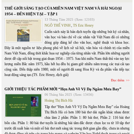
THẾ GIỚI SÁNG TẠO CỦA MIỀN NAM VIỆT NAM VÀ HẢI NGOẠI
1954 – ĐẾN HIỆN TẠI – TẬP 1
13 Tháng Tám 2025
(Xem: 12103)
NGÔ THẾ VINH
,
TS Eric Henry
Cuốn sách này là bản dịch tuyển tập những bút ký cá nhân,
văn học và báo chí về các nhân vật Việt Nam đã có những
đóng góp đáng kể cho văn học, nghệ thuật và khoa học.
Đây là một nguồn tư liệu phong phú về lịch sử xã hội, văn hóa và chính trị của miền
Nam Việt Nam, đồng thời khắc họa sự nghiệp của từng nhân vật. Phần lớn những người
được đề cập nổi bật trong giai đoạn 1954 – 1975. Sau khi miền Nam thất thủ vào tay lực
lượng miền Bắc năm 1975, hầu hết họ đều bị giam giữ nhiều năm trong các trại cải tạo
cộng sản. Đến thập niên 1980, một số người đã sang Hoa Kỳ và đa phần vẫn tiếp tục
hoạt động sáng tạo.(TS. Eric Henry, dịch giả)
Đọc thêm
GIỚI THIỆU TÁC PHẨM MỚI “Hẹn Anh Về Vỹ Dạ Ngắm Mưa Bay”
06 Tháng Sáu 2025
(Xem: 13456)
Hoàng Thị Bích Hà
Tập thơ “Hẹn Anh Về Vỹ Dạ Ngắm Mưa Bay” của Hoàng
Thị Bích Hà có hơn 180 bài thơ dài ngắn khác nhau được
chia làm 2 phần: Phần 1: 80 bài thơ, Phần 2: 116 bài thơ
bốn câu. Phần 1: 80 bài thơ tuyển là những bài tâm đắc được chọn lọc ra từ 10 tập thơ
trước đã xuất bản và một số bài thơ mới sáng tác trong thời gian gần đây, chưa in nhưng
đã được đăng tải trên các trang báo mạng và website Văn học Nghệ thuật trong và ngoài