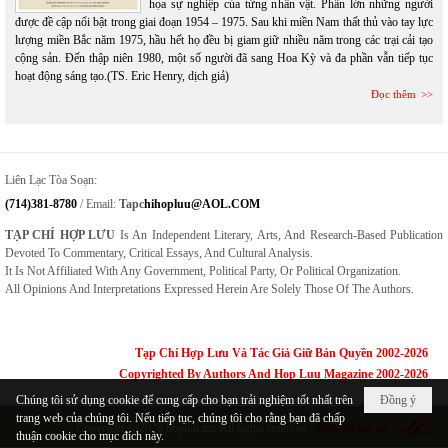
họa sự nghiệp của từng nhân vật. Phần lớn những người
được đề cập nổi bật trong giai đoạn 1954 – 1975. Sau khi miền Nam thất thủ vào tay lực
lượng miền Bắc năm 1975, hầu hết họ đều bị giam giữ nhiều năm trong các trại cải tạo
cộng sản. Đến thập niên 1980, một số người đã sang Hoa Kỳ và đa phần vẫn tiếp tục
hoạt động sáng tạo.(TS. Eric Henry, dịch giả)
Đọc thêm
Liên Lạc Tòa Soạn:
(714)381-8780
/ Email:
Tapc
Hihopluu@AOL.COM
TẠP CHÍ HỢP LƯU
Is An Independent Literary, Arts, And Research-Based Publication
Devoted To Commentary, Critical Essays, And Cultural Analysis.
It Is Not Affiliated With Any Government, Political Party, Or Political Organization.
All Opinions And Interpretations Expressed Herein Are Solely Those Of The Authors.
Tạp Chí Hợp Lưu Và Tác Giả Giữ Bản Quyền 2002-2026
Copyrighted By Authors And Hop Luu Magazine 2002-2026
Chúng tôi sử dụng cookie để cung cấp cho bạn trải nghiệm tốt nhất trên
Đồng ý
trang web của chúng tôi. Nếu tiếp tục, chúng tôi cho rằng bạn đã chấp
Copyright © 2026
hopluu.net
All rights reserved
thuận cookie cho mục đích này.