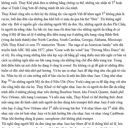
3
không xuôi. Thụy Khê phải đưa ra những bằng chứng cụ thể, những xác nhận từ T
hoặc
nhạc sĩ Trịnh Công Sơn để chứng minh lời nói của mình.
3
Thụy Khuê cũng nêu ra thói kỳ thị chủng tộc của người Việt để khen ngợi T
không phài là
racist
, biết đau đớn của những đau khổ bởi vì màu da qua bài thơ “Đen”. Tôi không nghĩ
như vậy. Bởi vì nguồn gốc của những người Mỹ da đen. Họ, những người da đen Phi Châu,
bị người da trắng châu Âu bắt cóc hay mua rồi đem bán cho những người da trắng di cư
sống ở Mỹ để làm nô lệ ở những đồn điền trang trại ở những tiểu bang vùng Bible Belt
(vòng đai kinh thánh) như North Carolina, South Carolina, Georgia, Alabama, Mississipi.
(Nếu Thụy Khuê có xem TV miniseries “Roots : The saga of an American family” trên đài
truyền hình ABC Mỹ năm 1977, phim “Gone with the wind” hay “Driving Miss Daisy” thì
sẽ rõ). Họ sống trong những khu nhà lẹp xẹp cất bằng gỗ váng thiếu mọi tiện nghi cơ bản và
cách xa những ngôi nhà cao lớn sang trọng của những ông chủ đồn điền trang trại. Trong
thời điểm hiện tại nơi chốn họ đang ở cũng bị
zoned
. Họ không có gì để giải trí những đêm
buồn cô độc nhớ nhà nhớ quê hương. Và họ tạo ra nhạc Jazz để đáp ứng nhu cầu giải trí của
họ. Nhìn họ tôi có cảm tưởng mỗi tế bào của họ là một âm điệu nhạc Jazz. Cũng như nhạc
16)
Rap
do những người Mỹ da đen ở Nữu Ước (New York) sáng tạo ra để đáp ứng với nhu
cầu sống hiện đại của họ. Thụy Khuê có thể nghe nhạc Jazz do cả người da đen lẫn da trắng
trình diễn ở những phòng nhạc trên đường Bourbon Street, khu French Quarter, thành phố
New Orleans, tiểu bang Louisiana. Và nếu may mắn, Thụy Khuê có thể thưởng thức được
một sáng nào đó hình cảnh một người da đen dùng kèn trumpet thổi nhạc Jazz ở một công
3
3
viên hay ở cảng New Orleans như T
diễn tả trong bài thơ. Với nhạc blues mà T
nhắc đến,
nhạc này còn trẻ hơn nhạc Jazz và bị ảnh hưởng lớn của nhạc Jazz và nhạc vùng Caribbean.
Nhạc khí thường dùng là piano, saxophone chứ không phải trumpet.
Tôi nghĩ rằng người Mỹ da đen sáng tạo nhạc Jazz hay blues để tỏ lộ thống khổ nô lệ, lưu