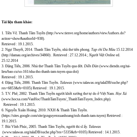
Tài liệu tham khảo:
1. Tiền Vệ. Thanh Tâm Tuyền (
http://www.tienve.org/home/authors/viewAuthors.do?
action=show&authorId=938
).
Retrieved : 19.1.2015.
2. Ngự Thuyết, 2014. Thanh Tâm Tuyền, nhà thơ tiên phong.
Tạp chí Da Màu
15.12.2014
(
http://damau.org/archives/34860
) . Retrieved : 27.12.2014.;
Người Việt Online
ed.
25.12.2014
3. Đặng Tiến, 2006. Nhà thơ Thanh Tâm Tuyền qua đời.
Diễn Đàn
(
www.diendn.org/tai-
lieu/bao-cu/so-161/nha-tho-thanh-tam-tuyen-qua-doi
)
Retrieved : 19.1.2015.
4. Đặng Tiến, 2006. Thanh Tâm Tuyền.
Talawas
(
www.talawas.org/talaDB/suche.php?
res=6853&rb=0105
) Retrieved : 19.1.2015.
5. T.V. Phê, 2002. Thanh Tâm Tuyền người khởi xướng thơ tự do ở Việt Nam.
Học Xá
(
www.hocxa.com/VanHoc/ThanhTamTuyen/_ThanhTamTuyen_Index.php
).
Retrieved : 19.1.2015.
6. Nguyễn Xuân Hoàng. 2010. NXH & Thanh Tâm Tuyền.
(
https://sites.google.com/site/gsnguyenxuanhoang/nxh-thanh-tam-tuyen
) Retrieved :
19.1.2015.
7. Bùi Vĩnh Phúc, 2005. Thanh Tâm Tuyền, người thi sĩ ấy.
Talawas
(
www.talawas.org/talaDB/suche.php?res=5335&rb=0105
) Retrieved : 14.1.2015.