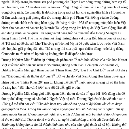
người Hà Nội trong ba mươi sáu phố phường của Thạch Lam sống trong những hẻm cụt tối
tăm hôi hám, ẩm ướt và điều này đã làm tôi tưởng tượng đến hình ảnh những con chuột sống
trong cống rãnh. Có phải đây là đời sống trong một xã hội chủ nghĩa điển hình ? Họ nói họ
đi làm cách mạng giải phóng dân tộc nhưng chính phủ Phạm Văn Đồng của họ đường
đường chính chính viết công hàm ngày 19 tháng 4 năm 1958 để nhượng một phần biển Việt
Nam cho đàn anh vĩ đại của họ là nước Tàu cộng trong khi hải quân Việt Nam Cộng Hòa đã
anh dũng đánh lại hải quân Tàu cộng và rất đáng tiếc đã thua mất đảo Hoàng Sa ngày 17
tháng 1 năm 1974. Thế mà họ dám nói rằng những nhân vật trong Bếp lửa là bọn tôi mọi nô
lệ. Tôi mọi nô lệ cho ai? Cho Tàu cộng ư? Họ nói Mỹ là đế quốc xâm lược nước Việt Nam
nên họ phải giải phóng dân tộc. Thế nhưng khi xua quân qua chiếm đóng nước láng diềng
Cambodia mười năm thì họ nói họ không phải là đế quốc xâm lược.
9)
3
Dương Nghiễm Mậu
điểm lại những tác phẩm của T
trên bốn số báo của tuần báo Người
Việt xuất bản nửa sau của năm 1955 nhưng không bình luận. Bên cạnh kịch và bút ký,
Dương Nghiễm Mậu giới thiệu bài thơ “Phiên Khúc 20”, “Bài Thơ Chữ Đỏ” và sơ lượt đại ý
3
bài “Đặt đúng vấn đề thơ tự do” của T
. Bởi vì chế độ Việt Nam Cộng Hòa kiểm duyệt quá
3
nhiều bài thơ “Phiên Khúc 20” nên tôi không thể biết T
muốn nói gì nhưng tôi có thể hiểu
rõ ràng hơn “Bài Thơ Chữ Đỏ” như tôi đã diễn giải ở trên.
3
Dương Nghiễm Mậu cũng giới thiệu quan điểm thơ tự do của T
qua bài “Đặt đúng vấn đề
thơ tự do” đăng trong số báo thứ 2 Người Việt bộ mới. Dương Nghiễm Mậu viết như sau :
«Tác giả mở đầu bài viết: “
Cho đến hôm nay vấn đề thơ tự do ở Việt Nam vẫn chưa được
giải quyết ổn thỏa. Trong khi vấn đề này ở ngoại quốc hầu như không còn ý nghĩa. Thi sỹ
nước ngoài khi viết không bao giờ nghĩ rằng mình đương viết một bài thơ tự do, chỉ gọi gọn
là thơ mà thôi (...) Thơ tự do là một thực tại nghệ thuật không ai chối cãi được điều đó.
Muốn hay không thơ tự do đã thành hình theo nhu cầu của nghệ thuật và xã hội. Không thể