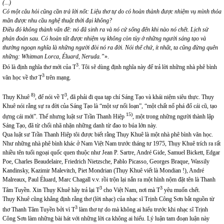
(...)
Có một câu hỏi cũng cần trả lời nốt: Liệu thơ tự do có hoàn thành được nhiệm vụ mình thỏa
mãn được nhu cầu nghệ thuật thời đại không?
Điều đó không thành vấn đề: nó đã sinh ra và nó cứ sống đến khi nào nó chết. Lịch sử
phán đoán sau. Có hoàn tất được nhiệm vụ không còn tùy ở những người sáng tạo và
thưởng ngoạn nghĩa là những người đòi nó ra đời. Nói thế chứ, ít nhất, ta cũng đừng quên
những: Whitman Lorca, Éluard, Neruda.
”
».
3
Đó là định nghĩa thơ mới của T
. Tôi sẽ dùng định nghĩa này để trả lời những nhà phê bình
3
văn học về thơ T
trên mạng.
8)
3
Thụy Khuê
, để nói về T
, đã phải đi qua tạp chí Sáng Tạo và khái niệm siêu thực. Thụy
Khuê nói rằng sự ra đời của Sáng Tạo là “một sự nổi loạn”, “một chất nổ phá đổ cái cũ, tạo
15)
dựng cái mới”. Thế nhưng luật sư Trần Thanh Hiệp
, một trong những người thành lập
Sáng Tạo, đã từ chối nhã nhặn những danh từ đao to búa lớn này.
Qua luật sư Trần Thanh Hiệp tôi được biết rằng Thụy Khuê là một nhà phê bình văn học.
Như những nhà phê bình khác ở Nam Việt Nam trước tháng tư 1975, Thụy Khuê trích ra rất
nhiều tên tuổi ngoại quốc quen thuộc như Jean P. Sartre, André Gide, Samuel Bickett, Edgar
Poe, Charles Beaudelaire, Friedrich Nietzsche, Pablo Picasso, Georges Braque, Wassily
Kandinsky, Kazimir Malevitch, Piet Mondrian (Thụy Khuê viết là Mondian !), André
Malreaux, Paul Éluard, Marc Chagall v.v. rồi trộn lại nắn ra một hình nộm đặt tên là Thanh
3
3
Tâm Tuyền. Xin Thụy Khuê hãy trả lại T
cho Việt Nam, nơi mà T
yêu muốn chết.
Thụy Khuê cũng khẳng định rằng thơ (lời nhạc) của nhạc sĩ Trịnh Công Sơn bắt nguồn từ
3
thơ Thanh Tâm Tuyền bởi vì T
làm thơ tự do mà không ai hiểu trước khi nhạc sĩ Trịnh
Công Sơn làm những bài hát với những lời ca không ai hiểu. Lý luận tam đoạn luận này