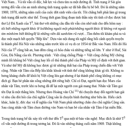
Việt Nam... Và tôi vẫn cô độc, bất lực và chưa tìm ra một đường đi. Tình trạng ở Sài gòn
tương đối vẫn còn an ninh nhưng tình trạng quân sự đã bắt đầu bị bê bết. Đó là những năm
1969, 1970, những năm cuối của cuộc đời sinh viên của tôi. Tôi chẳng biết phải làm gì trong
tình trạng đất nước như thế. Trong thời gian lũng đoạn tinh thần này tôi tình cờ đọc được bài
3
thơ Lệ Đá Xanh của T
, bài thơ với những câu đầu tôi vẫn còn nhớ mãi cho đến hôm nay :
tôi biết những người khóc lẽ loi/không nguôi một phút/những người khóc lệ không rơi ngoài
tim mình/em biết không/lệ là những viên đá xanh/tim rũ rượi..
..Tìm thêm tôi khám phá ra và
đọc một mạch hết quyển “Bếp lửa”. Dựa vào nội dung tôi nghĩ rằng bối cảnh quyển truyện
là thành phố Hà Nội vào những năm trước khi có vụ di cư 1954 từ Bắc vào Nam. Hồi đó Hà
3
Nội của T
cũng bất an, ban đêm cũng có hỏa châu và những tiếng nổ lớn. Y như ở Huế, Sài
Gòn, Đà Nẵng của tôi. Phương trình : Việt cộng chống Pháp = Việt cộng chống Mỹ chứng
minh lối khủng bố Việt cộng hay lối cố thủ thành phố của Pháp và Mỹ cố định với thời gian.
Và như thế Mỹ đã không học được gì từ những thất bại của Pháp trong chiến đấu với Việt
cộng. Nhân vật Tâm của Bếp lửa khắc khoải với tình thế cũng không khác gì tôi. Không ra
bưng kháng chiến để khỏi bị Việt cộng lừa gạt nhưng ở lại thành phố cũng không có mục
đích gì. Bạn bè phân tán sống những đời riêng biệt. Chỉ có Đạt, người bạn đọc Mars của
nhân vật Tâm, trước khi ra bưng đã để lại một người con gái mang thai. Nhân vật Tâm gọi
11)
tên Đạt là một thằng hèn. Nhưng theo Hoàng văn Chí
thì chuyện thay đổi người bạn gái
vì nhu cầu đòi hỏi của chủ nghĩa Cộng sản là chuyện bình thường như bữa ăn. Hiểu cách
khác, luân lý, đức dục và lễ nghĩa của Việt Nam phải nhường chân cho chủ nghĩa Cộng sản.
Sau cùng nhân vật Tâm chọn đường vào Nam và bạn bè của nhân vật Tâm ở lại miền Bắc.
3
3
Trong tình trạng bế tắc này tôi viết thư đến T
qua một tờ báo văn nghệ. Mục đích là nhờ T
cố vấn một đường đi trong tương lai. Đó là vào những tháng cuối năm 1969. Thật không