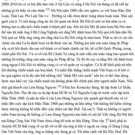
2009-2010 tôi có cơ hội đến làm việc ở Sài Gòn và sống ở Hà Nội vài tháng và đã viết lại
12)
những gì tôi thấy và cảm nhận
. Hà Nội năm 1989 vẫn còn nghèo, so với Nam Hàn, Đài
Loan, Thái Lan, Phi Luật Tân v.v. . Đường sá vẫn chưa được tráng nhựa hoàn toàn. Nhà xây
gạch còn ít. Vì nội dung công tác tôi chỉ quan sát được Hà Nội từ trên xe hơi nhìn ra và
không tìm ra dấu tích chiến tranh ở thành phố này. Khi tôi hỏi Mỹ đã ném bom Hà Nội như
thế nào thì mấy ông ở Bộ Công Nghiệp nói rằng Mỹ đánh bom Hà Nội quá trời làm dân Hà
Nội quá sợ. Mấy ông cũng nói rằng nhà Ga Hà Nội cũng bị ném bom. Thật ra chỉ có cái cửa
chính của nhà Ga bị đánh bom và đã được xây lại. Những tòa nhà sơn màu vàng do Pháp
xây ra từ hồi thuộc địa nay trở thành cơ sở hành chánh các bộ, kể cả Bộ Quốc Phòng, trong
chính phủ Hà Nội. Và cơ sở của Bộ Chính Trị cũng là một villa sơn màu vàng bao quanh bởi
những bờ tường cũng sơn màu vàng do Pháp để lại. Từ đó tôi suy ra rằng Mỹ chỉ đánh bom
vùng ngoại ô Hà Nội và những vùng có cơ sở quân sự và nghèo. Có lẽ để khỏi phải trả tiền
bồi thường chiến tranh sau hòa bình. Và miền Bắc thắng chiến tranh Việt Nam có lẽ bởi vì
họ quá nghèo và bị tẩy não bởi những chữ “đánh Mỹ cứu nước” nên họ có thể chịu đựng
được mọi khổ cực của chiến tranh mà không phản đối chính phủ như người miền Nam. Nếu
13)
như giả thuyết của Lien-Hang Nguyen
ở Đại học Kentucky đúng, thì tập đoàn Lê Duẫn,
Nguyễn Đức Thọ đã cho ra rìa tập đoàn HCM và Võ Nguyên Giáp từ trước cuộc tập kích
Mậu Thân 1968. (Luận án tiến sĩ của Lien-Hang Nguyen xây quanh giả thuyết này và có
nhắc đến cuộc tập kích Mậu Thân 1968 qua những tài liệu tiếng Việt không thể kiểm chứng
được nhưng không hề nhắc đến cuộc thảm sát dân Huế. Tại sao?). Thật sự không có người
miền Nam (trong đó không có Lien-Hang Nguyen) nào hiểu rõ nội bộ Việt cộng Hà Nội khi
3
mà Đảng Cộng Sản Việt Nam chưa công bố toàn tư liệu Đảng. Như vậy T
khỏi phải lo
chuyện HCM thất vọng về sự đổ vỡ cơ đồ của ông ta bởi vì ngoài sự củng cố Đảng Cộng
Sản Việt Nam của ông, ông ta chẳng xây dựng gì cả. Tôi nhìn cảnh vật Hà Nội, Huế, Đà