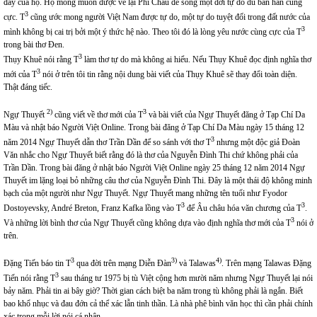
đày của họ. Họ mong muốn được về lại Phi Châu để sống một đời tự do dù bần hàn cùng
3
cực. T
cũng ước mong người Việt Nam được tự do, một tự do tuyệt đối trong đất nước của
3
mình không bị cai trị bởi một ý thức hệ nào. Theo tôi đó là lòng yêu nước cùng cực của T
trong bài thơ Đen.
3
Thụy Khuê nói rằng T
làm thơ tự do mà không ai hiểu. Nếu Thụy Khuê đọc định nghĩa thơ
3
mới của T
nói ở trên tôi tin rằng nội dung bài viết của Thụy Khuê sẽ thay đổi toàn diện.
Thật đáng tiếc.
2)
3
Ngự Thuyết
cũng viết về thơ mới của T
và bài viết của Ngự Thuyết đăng ở Tạp Chí Da
Màu và nhật báo Người Việt Online. Trong bài đăng ở Tạp Chí Da Màu ngày 15 tháng 12
3
năm 2014 Ngự Thuyết dẫn thơ Trần Dần để so sánh với thơ T
nhưng một độc giả Đoàn
Văn nhắc cho Ngự Thuyết biết rằng đó là thơ của Nguyễn Đình Thi chứ không phải của
Trần Dần. Trong bài đăng ở nhật báo Người Việt Online ngày 25 tháng 12 năm 2014 Ngự
Thuyết im lặng loại bỏ những câu thơ của Nguyễn Đình Thi. Đây là một thái độ không minh
bạch của một người như Ngự Thuyết. Ngự Thuyết mang những tên tuổi như Fyodor
3
3
Dostoyevsky, André Breton, Franz Kafka lồng vào T
để Âu châu hóa văn chương của T
.
3
Và những lời bình thơ của Ngự Thuyết cũng không dựa vào định nghĩa thơ mới của T
nói ở
trên.
3
3)
4)
Đặng Tiến báo tin T
qua đời trên mạng Diễn Đàn
và Talawas
. Trên mạng Talawas Đặng
3
Tiến nói rằng T
sau tháng tư 1975 bị tù Việt cộng hơn mười năm nhưng Ngự Thuyết lại nói
bảy năm. Phải tin ai bây giờ? Thời gian cách biệt ba năm trong tù không phải là ngắn. Biết
bao khổ nhục và đau đớn cả thể xác lẫn tinh thần. Là nhà phê bình văn học thì cần phải chính
xác trong mỗi lời nói cá nhân.