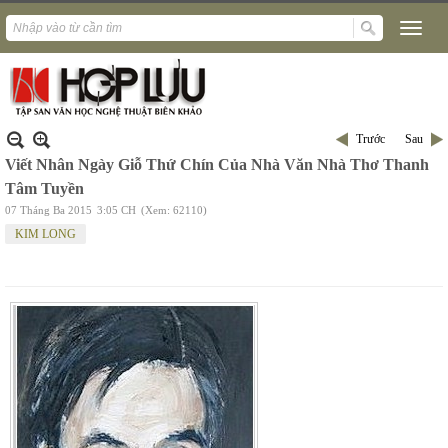
Trước
Sau
Viết Nhân Ngày Giỗ Thứ Chín Của Nhà Văn Nhà Thơ Thanh
Tâm Tuyền
07 Tháng Ba 2015
3:05 CH
(Xem: 62110)
KIM LONG