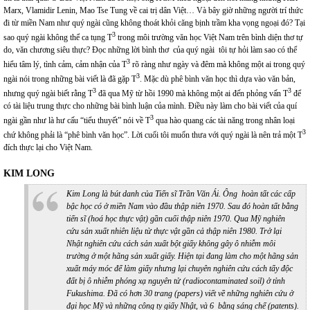
Marx, Vlamidir Lenin, Mao Tse Tung về cai trị dân Việt… Và bây giờ những người trí thức
đi từ miền Nam như quý ngài cũng không thoát khỏi căng bịnh trầm kha vọng ngoại đó? Tại
3
sao quý ngài không thể ca tụng T
trong môi trường văn học Việt Nam trên bình diện thơ tự
do, văn chương siêu thực? Đọc những lời bình thơ của quý ngài tôi tự hỏi làm sao có thể
3
hiểu tâm lý, tình cảm, cảm nhận của T
rõ ràng như ngày và đêm mà không một ai trong quý
3
ngài nói trong những bài viết là đã gặp T
. Mặc dù phê bình văn học thì dựa vào văn bản,
3
3
nhưng quý ngài biết rằng T
đã qua Mỹ từ hồi 1990 mà không một ai đến phỏng vấn T
để
có tài liệu trung thực cho những bài bình luận của mình. Điều này làm cho bài viết của quí
3
ngài gần như là hư cấu “tiểu thuyết” nói về T
qua hào quang các tài năng trong nhân loại
3
chứ không phải là “phê bình văn học”. Lời cuối tôi muốn thưa với quý ngài là nên trả một T
đích thực lại cho Việt Nam.
KIM LONG
Kim Long là bút danh của Tiến sĩ Trần Văn Ái. Ông hoàn tất các cấp
bậc học có ở miền Nam vào đầu thập niên 1970. Sau đó hoàn tất bằng
tiến sĩ (hoá học thực vật) gần cuối thập niên 1970. Qua Mỹ nghiên
cứu sản xuất nhiên liệu từ thực vật gần cả thập niên 1980. Trở lại
Nhật nghiên cứu cách sản xuất bột giấy không gây ô nhiễm môi
trường ở một hãng sản xuất giấy. Hiện tại đang làm cho một hãng sản
xuất máy móc để làm giấy nhưng lại chuyên nghiên cứu cách tẩy độc
đất bị ô nhiễm phóng xạ nguyên tử (radiocontaminated soil) ở tỉnh
Fukushima. Đã có hơn 30 trang (papers) viết về những nghiên cứu ở
đại học Mỹ và những công ty giấy Nhật, và 6 bằng sáng chế (patents).