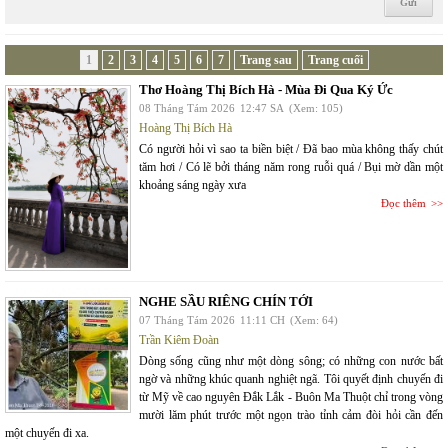
1
2
3
4
5
6
7
Trang sau
Trang cuối
Thơ Hoàng Thị Bích Hà - Mùa Đi Qua Ký Ức
08 Tháng Tám 2026
12:47 SA
(Xem: 105)
Hoàng Thị Bích Hà
Có người hỏi vì sao ta biền biệt / Đã bao mùa không thấy chút
tăm hơi / Có lẽ bởi tháng năm rong ruỗi quá / Bụi mờ dần một
khoảng sáng ngày xưa
Đọc thêm
NGHE SẦU RIÊNG CHÍN TỚI
07 Tháng Tám 2026
11:11 CH
(Xem: 64)
Trần Kiêm Đoàn
Dòng sống cũng như một dòng sông; có những con nước bất
ngờ và những khúc quanh nghiệt ngã. Tôi quyết định chuyến đi
từ Mỹ về cao nguyên Đắk Lắk - Buôn Ma Thuột chỉ trong vòng
mười lăm phút trước một ngọn trào tỉnh cảm đòi hỏi cần đến
một chuyến đi xa.