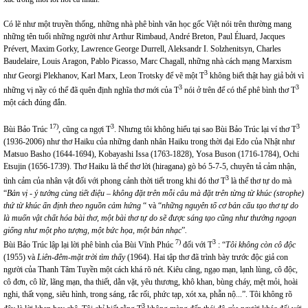
Có lẽ như một truyền thống, những nhà phê bình văn học gốc Việt nói trên thường mang
những tên tuổi những người như Arthur Rimbaud, André Breton, Paul Éluard, Jacques
Prévert, Maxim Gorky, Lawrence George Durrell, Aleksandr I. Solzhenitsyn, Charles
Baudelaire, Louis Aragon, Pablo Picasso, Marc Chagall, những nhà cách mạng Marxism
3
như Georgi Plekhanov, Karl Marx, Leon Trotsky để vẽ một T
không biết thật hay giả bởi vì
3
3
những vị nầy có thể đã quên định nghĩa thơ mới của T
nói ở trên để có thể phê bình thơ T
một cách đúng đắn.
17)
3
3
Bùi Bảo Trúc
, cũng ca ngợi T
. Nhưng tôi không hiểu tại sao Bùi Bảo Trúc lại ví thơ T
(1936-2006) như thơ Haiku của những danh nhân Haiku trong thời đại Edo của Nhật như
Matsuo Basho (1644-1694), Kobayashi Issa (1763-1828), Yosa Buson (1716-1784), Ochi
Etsujin (1656-1739). Thơ Haiku là thể thơ lời (hiragana) gò bó 5-7-5, chuyên tả cảm nhận,
3
tình cảm của nhân vật đối với phong cảnh thời tiết trong khi đó thơ T
là thể thơ tự do mà
“
Bản vị - ý tưởng cùng tiết điệu – không đặt trên mỗi câu mà đặt trên từng từ khúc (strophe)
thứ từ khúc ấn định theo nguồn cảm hứng
“ và “
những nguyên tố cơ bản cấu tạo thơ tự do
là muốn vật chất hóa bài thơ, một bài thơ tự do sẽ được sáng tạo cũng như thưởng ngoạn
giống như một pho tượng, một bức họa, một bản nhạc
”
.
7)
3
Bùi Bảo Trúc lập lại lời phê bình của Bùi Vĩnh Phúc
đối với T
: “
Tôi không còn cô độc
(1955) và
Liên-đêm-mặt trời tìm thấy
(1964). Hai tập thơ đã trình bày trước độc giả con
người của Thanh Tâm Tuyền một cách khá rõ nét. Kiêu căng, ngạo mạn, lạnh lùng, cô độc,
cô đơn, cô lữ, lãng mạn, tha thiết, dằn vặt, yêu thương, khô khan, bùng cháy, mệt mỏi, hoài
nghi, thất vọng, siêu hình, trong sáng, rắc rối, phức tạp, xót xa, phẫn nộ...”. Tôi không rõ
3