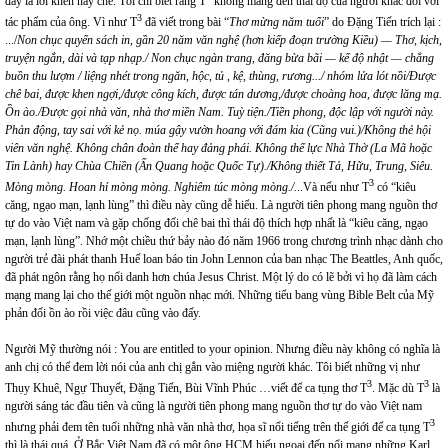
đây là lời khen hay chê. Tôi chỉ biết rằng T
không màng đến thái độ của người khác đối với
3
tác phẩm của ông. Vì như T
đã viết trong bài “
Thơ mừng năm tuổi
” do Đặng Tiến trích lại :
.../
Non chục quyển sách in, gần 20 năm văn nghệ (hơn kiếp đoạn trường Kiều) — Thơ, kịch,
truyện ngắn, dài và tạp nhạp./ Non chục ngàn trang, đăng bừa bãi — kế độ nhật — chẳng
buồn thu lượm / liệng nhét trong ngăn, hộc, tủ , kệ, thùng, rương.../ nhóm lửa lót nồi/Được
chê bai, được khen ngợi,/được công kích, được tán dương,/được choàng hoa, được lăng mạ.
Ồn ào./Được gọi nhà văn, nhà thơ miền Nam. Tuỳ tiện./Tiền phong, độc lập với người này.
Phản động, tay sai với kẻ nọ. múa gậy vườn hoang với đám kia (Cũng vui.)/Không thẻ hội
viên văn nghệ. Không chân đoàn thể hay đảng phái. Không thế lực Nhà Thờ (La Mã hoặc
Tin Lành) hay Chùa Chiền (Ấn Quang hoặc Quốc Tự)./Không thiết Tả, Hữu, Trung, Siêu.
3
Mòng mòng. Hoan hỉ mòng mòng. Nghiêm túc mòng mòng./.
..Và nếu như T
có “kiêu
căng, ngạo mạn, lạnh lùng” thì điều này cũng dễ hiểu. Là người tiên phong mang nguồn thơ
tự do vào Việt nam và gặp chống đối chê bai thì thái độ thích hợp nhất là “kiêu căng, ngạo
mạn, lạnh lùng”. Nhớ một chiều thứ bảy nào đó năm 1966 trong chương trình nhạc dành cho
người trẻ đài phát thanh Huế loan báo tin John Lennon của ban nhạc The Beattles, Anh quốc,
đã phát ngôn rằng họ nổi danh hơn chúa Jesus Christ. Một lý do có lẽ bởi vì họ đã làm cách
mạng mang lại cho thế giới một nguồn nhạc mới. Những tiểu bang vùng Bible Belt của Mỹ
phản đối ồn ào rồi việc đâu cũng vào đấy.
Người Mỹ thường nói : You are entitled to your opinion. Nhưng điều này không có nghĩa là
anh chị có thể đem lời nói của anh chị gắn vào miệng người khác. Tôi biết những vị như
3
3
Thụy Khuê, Ngự Thuyết, Đặng Tiến, Bùi Vĩnh Phúc …viết để ca tụng thơ T
. Mặc dù T
là
người sáng tác đầu tiên và cũng là người tiên phong mang nguồn thơ tự do vào Việt nam
3
nhưng phải đem tên tuổi những nhà văn nhà thơ, họa sĩ nổi tiếng trên thế giới để ca tụng T
thì là thái quá. Ở Bắc Việt Nam đã có một ông HCM hiếu ngoại đến nổi mang những Karl