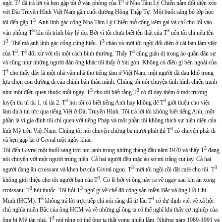
3
3
ngờ, T
đã trả lời và hẹn gặp tôi ở văn phòng của T
ở Nha Tâm Lý Chiến nằm đối diện xéo
với Đài Truyền Hình Việt Nam gần cuối đường Hồng Thập Tự. Một buổi sáng bỏ lớp học
3
tôi đến gặp T
. Anh lính gác cổng Nha Tâm Lý Chiến mở cổng kẽm gai và chỉ cho lối vào
3
3
văn phòng T
khi tôi trình bày lý do. Bởi vì tôi chưa biết tên thật của T
nên tôi chỉ nêu tên
3
3
T
. Thế mà anh lính gác cổng cũng hiểu. T
chào và mời tôi ngồi đối diện ở cái bàn làm việc
3
3
3
của T
. T
đối xử với tôi một cách bình thường. Thấy T
cũng giản dị trong áo quần dân sự
và cũng như những người đàn ông khác tôi thấy ở Sài gòn. Không có điều gì bên ngoài của
3
T
cho thấy đây là một nhà văn nhà thơ tiếng tăm ở Việt Nam, một người đã đau khổ trong
lựa chọn con đường đi của chính bản thân mình. Chúng tôi nói chuyện tình hình chiến tranh
3
3
như một điều quen thuộc mỗi ngày. T
cho tôi biết rằng T
có đi dạy thêm ở một trường
3
3
luyện thi tú tài 1, tú tài 2. T
hỏi tôi có biết tiếng Anh hay không để T
giới thiệu cho việc
làm dịch tin tức qua tiếng Việt ở Đài Truyền Hình. Tôi trả lời tôi không biết tiếng Anh, một
phần là vì gia đình tôi chỉ quen với tiếng Pháp và một phần tôi không thích sự hiện diện của
3
lính Mỹ trên Việt Nam. Chúng tôi nói chuyện chừng ba mươi phút thì T
có chuyện phải đi
và hẹn gặp lại ở Givral một ngày khác.
3
Tôi đến Givral một buổi sáng trời hơi lạnh trong những tháng đầu năm 1970 và thấy T
đang
nói chuyện với một người trung niên. Cả hai người đều mặc áo sơ mi trắng cụt tay. Cả hai
3
3
người đang ăn croissant và khen bơ của Givral ngon. T
mời tôi ngồi rồi đặt café cho tôi. T
3
không giới thiệu cho tôi người bạn của T
. Có lẽ bởi vì ông này ra về ngay sau khi ăn xong
3
3
croissant. T
hút thuốc. Tôi hỏi T
nghĩ gì về chế độ cộng sản miền Bắc và ông Hồ Chí
3
3
Minh (HCM). T
không trả lời trực tiếp chỉ nói rằng đã từ lâu T
có dự định viết về xã hội
chủ nghĩa miền Bắc của ông HCM và về những gì ông ta có thể nghĩ khi thấy cơ nghiệp của
3
ông bị Mỹ tàn phá. T
nói rằng có thể ông ta thất vọng nhiều lắm. Những năm 1989-1991 và