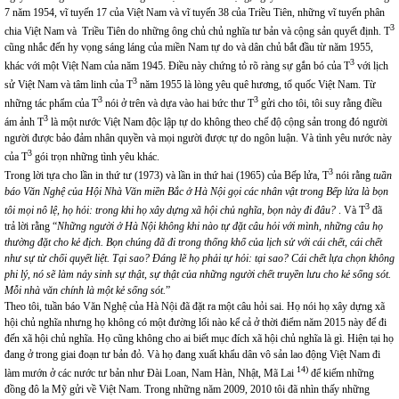
7 năm 1954, vĩ tuyến 17 của Việt Nam và vĩ tuyến 38 của Triều Tiên, những vĩ tuyến phân
3
chia Việt Nam và Triều Tiên do những ông chủ chủ nghĩa tư bản và cộng sản quyết định. T
cũng nhắc đến hy vọng sáng láng của miền Nam tự do và dân chủ bắt đầu từ năm 1955,
3
khác với một Việt Nam của năm 1945. Điều này chứng tỏ rõ ràng sự gắn bó của T
với lịch
3
sử Việt Nam và tâm linh của T
năm 1955 là lòng yêu quê hương, tổ quốc Việt Nam. Từ
3
3
những tác phẩm của T
nói ở trên và dựa vào hai bức thư T
gửi cho tôi, tôi suy rằng điều
3
ám ảnh T
là một nước Việt Nam độc lập tự do không theo chế độ cộng sản trong đó người
người được bảo đảm nhân quyền và mọi người được tự do ngôn luận. Và tình yêu nước này
3
của T
gói trọn những tình yêu khác.
3
Trong lời tựa cho lần in thứ tư (1973) và lần in thứ hai (1965) của Bếp lửa, T
nói rằng
tuần
báo Văn Nghệ của Hội Nhà Văn miền Bắc ở Hà Nội gọi các nhân vật trong Bếp lửa là bọn
3
tôi mọi nô lệ, họ hỏi: trong khi họ xây dựng xã hội chủ nghĩa, bọn này đi đâu?
. Và T
đã
trả lời rằng “
Những người ở Hà Nội không khi nào tự đặt câu hỏi với mình, những câu họ
thường đặt cho kẻ địch. Bọn chúng đã đi trong thống khổ của lịch sử với cái chết, cái chết
như sự từ chối quyết liệt. Tại sao? Đáng lẽ họ phải tự hỏi: tại sao? Cái chết lựa chọn không
phi lý, nó sẽ làm nảy sinh sự thật, sự thật của những người chết truyền lưu cho kẻ sống sót.
Mỗi nhà văn chính là một kẻ sống sót.
”
Theo tôi, tuần báo Văn Nghệ của Hà Nội đã đặt ra một câu hỏi sai. Họ nói họ xây dựng xã
hội chủ nghĩa nhưng họ không có một đường lối nào kể cả ở thời điểm năm 2015 này để đi
đến xã hội chủ nghĩa. Họ cũng không cho ai biết mục đích xã hội chủ nghĩa là gì. Hiện tại họ
đang ở trong giai đoạn tư bản đỏ. Và họ đang xuất khẩu dân vô sản lao động Việt Nam đi
14)
làm mướn ở các nước tư bản như Đài Loan, Nam Hàn, Nhật, Mã Lai
để kiếm những
đồng đô la Mỹ gửi về Việt Nam. Trong những năm 2009, 2010 tôi đã nhìn thấy những