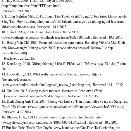
8. Thụy Khê, 2006. Thanh Tâm Tuyền (1936-2006).
(
http://thuykhue.free.fr/stt/t/TTTuyen.html
)
Retrieved : 19.1.2015.
9. Dương Nghiễm Mậu, 2011. Thanh Tâm Tuyền và những người bạn trước khi có tạp chí
Sáng Tạo.
Hợp Lưu
(
http://hopluu.net/a1661/thanh-tam-tuyen-va-nhung-nguoi-ban-truoc-
khi-co-tap-chi-sang-tao
). Retrieved : 14.1.2015.
10. Thảo Trường, 2006. Thanh Tâm Tuyền.
Radio VOA
(
www.voatiengviet.com/content/thanh-tam-tuyen/1632739.html
) . Retrieved : 19.1.2015.
11. Hoàng Văn Chí, 1964. From colonialism to communist. Bản tiếng Việt của Mạc Định
trên
Talawas
ngày 9 tháng 4 năm 2007. (
www.talawas.org/talaDB/showFile.php?
res=9703&rb=08
).
Retrieved : 29.1.2015.
12. Kim Long, 2010. Những thầm nghĩ bên lề. Phần1 và 2.
Talawas
ngày 23 tháng 7 năm
2010.
13. Logevall, F.,2012. What really happened in Vietnam.
Foreign Affairs
November/December.
(
www.viet-studies.info/kinhte/Logevall_review_LienHang.htm
). Retrieved : 11.1.2012.
th
14. Tan Lieu, 2015. Going to debt moutain.
Economist
, February 14
ed.
(
www.economist.com/node/21643235/print
) . Retrieved : 14.2.2015.
15. Đinh Quang Anh Thái, 2014. Phỏng vấn Luật sư Trần Thanh Hiệp về tạp chí Sáng Tạo.
Người Việt Online.
(
www.nguoi-viet.com/absolutenm2/templates/viewarticlesNVO.aspx
) .
Retrieved : 4.12.2014.
16. Rhodes, H.A., 1993.The evolution of Rap music in the United States.
www.yale.edu/ynhti/curriculum/units/1993/4/93.04.04.x.html
. Retrieved : 19.2.2015.
17.Bùi Bảo Trúc, Thanh Tâm Tuyền.
www.luanhoan.net/GioiThieuTacGia/html/tg-bbt-