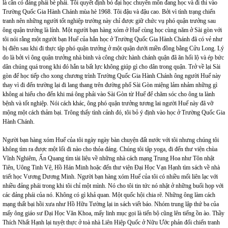
là cần có đảng phái bè phái. Tôi quyết định bỏ đại học chuyên môn đang học và đi thi vào
Trường Quốc Gia Hành Chánh mùa hè 1968. Tôi đậu và đậu cao. Bởi vì tình trạng chiến
tranh nên những người tốt nghiệp trường này chỉ được giữ chức vụ phó quận trưởng sau
ông quận trưởng là lính. Một người bạn hàng xóm ở Huế cùng học cùng năm ở Sài gòn với
tôi nói rằng một người bạn Huế của hắn học ở Trường Quốc Gia Hành Chánh đã có vẻ như
bị điên sau khi đi thực tập phó quận trưởng ở một quận dưới miền đồng bằng Cửu Long. Lý
do là bởi vì ông quận trưởng nhà binh và công chức hành chánh quận đã ăn hối lộ và ép bức
dân chúng quá trong khi đó hắn ta bất lực không giúp gì cho dân trong quận. Trở về lại Sài
gòn để học tiếp cho xong chương trình Trường Quốc Gia Hành Chánh ông người Huế này
thay vì đi đến trường lại đi lang thang trên đường phố Sài Gòn miệng lảm nhảm những gì
không ai hiểu cho đến khi má ông phải vào Sài Gòn từ Huế để chăm sóc cho ông ta lành
bệnh và tốt nghiệp. Nói cách khác, ông phó quận trưởng tương lai người Huế này đã vỡ
mộng một cách thảm bại. Trông thấy tình cảnh đó, tôi bỏ ý định vào học ở Trường Quốc Gia
Hành Chánh.
Người bạn hàng xóm Huế của tôi ngày ngày bàn chuyện đất nước với tôi nhưng chúng tôi
không tìm ra được một lối đi nào cho thỏa đáng. Chúng tôi tập yoga, đi đến thư viện chùa
Vĩnh Nghiêm, Ấn Quang tìm tài liệu về những nhà cách mạng Trung Hoa như Tôn nhật
Tiên, Uông Tinh Vệ, Hồ Hán Minh hoặc đến thư viện Đại Học Vạn Hạnh tìm sách về nhà
triết học Vương Dương Minh. Người bạn hàng xóm Huế của tôi có nhiều mối liên lạc với
nhiều đảng phái trong khi tôi chỉ một mình. Nó cho tôi tin tức nó nhặt ở những buổi họp với
các đảng phái của nó. Không có gì khả quan. Một quốc hội chia rẽ. Những ông làm cách
mạng thất bại hồi xưa như Hồ Hữu Tường lại in sách viết báo. Nhóm trung lập thứ ba của
mấy ông giáo sư Đại Học Văn Khoa, mấy linh mục gọi là tiến bộ cũng lên tiếng ồn ào. Thầy
Thích Nhất Hạnh lại tuyệt thực ở toà nhà Liên Hiệp Quốc ở Nữu Ước phản đối chiến tranh