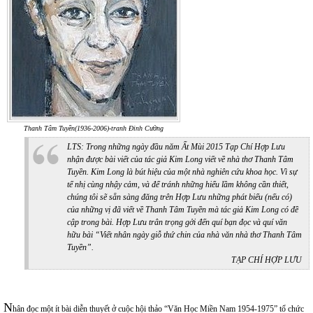
Thanh Tâm Tuyền(1936-2006)-tranh Đinh Cường
LTS: Trong những ngày đầu năm Ất Mùi 2015 Tạp Chí Hợp Lưu
nhận được bài viết của tác giả Kim Long viết về nhà thơ Thanh Tâm
Tuyền. Kim Long là bút hiệu của một nhà nghiên cứu khoa học. Vì sự
tế nhị cùng nhậy cảm, và để tránh những hiểu lầm không cần thiết,
chúng tôi sẽ sẵn sàng đăng trên Hợp Lưu những phát biểu (nếu có)
của những vị đã viết về Thanh Tâm Tuyền mà tác giả Kim Long có đề
cập trong bài. Hợp Lưu trân trọng gởi đến quí bạn đọc và quí văn
hữu bài “Viết nhân ngày giỗ thứ chin của nhà văn nhà thơ Thanh Tâm
Tuyền”.
TẠP CHÍ HỢP LƯU
N
hân đọc một ít bài diễn thuyết ở cuộc hội thảo “Văn Học Miền Nam 1954-1975” tổ chức