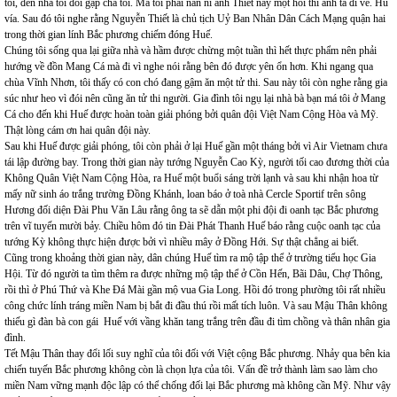
tôi, đến nhà tôi đòi gặp cha tôi. Má tôi phải năn nỉ anh Thiết này một hồi thì anh ta đi về. Hú
vía. Sau đó tôi nghe rằng Nguyễn Thiết là chủ tịch Uỷ Ban Nhân Dân Cách Mạng quận hai
trong thời gian lính Bắc phương chiếm đóng Huế.
Chúng tôi sống qua lại giữa nhà và hầm được chừng một tuần thì hết thực phẩm nên phải
hướng về đồn Mang Cá mà đi vì nghe nói rằng bên đó được yên ổn hơn. Khi ngang qua
chùa Vĩnh Nhơn, tôi thấy có con chó đang gậm ăn một tử thi. Sau này tôi còn nghe rằng gia
súc như heo vì đói nên cũng ăn tử thi người. Gia đình tôi ngụ lại nhà bà bạn má tôi ở Mang
Cá cho đến khi Huế được hoàn toàn giải phóng bởi quân đội Việt Nam Cộng Hòa và Mỹ.
Thật lòng cám ơn hai quân đội này.
Sau khi Huế được giải phóng, tôi còn phải ở lại Huế gần một tháng bởi vì Air Vietnam chưa
tái lập đường bay. Trong thời gian này tướng Nguyễn Cao Kỳ, người tối cao đương thời của
Không Quân Việt Nam Cộng Hòa, ra Huế một buổi sáng trời lạnh và sau khi nhận hoa từ
mấy nữ sinh áo trắng trường Đồng Khánh, loan báo ở toà nhà Cercle Sportif trên sông
Hương đối diện Đài Phu Văn Lâu rằng ông ta sẽ dẫn một phi đội đi oanh tạc Bắc phương
trên vĩ tuyến mười bảy. Chiều hôm đó tin Đài Phát Thanh Huế báo rằng cuộc oanh tạc của
tướng Kỳ không thực hiện được bởi vì nhiều mây ở Đồng Hới. Sự thật chẳng ai biết.
Cũng trong khoảng thời gian này, dân chúng Huế tìm ra mộ tập thể ở trường tiểu học Gia
Hội. Từ đó người ta tìm thêm ra được những mộ tập thể ở Cồn Hến, Bãi Dâu, Chợ Thông,
rồi thì ở Phú Thứ và Khe Đá Mài gần mộ vua Gia Long. Hồi đó trong phường tôi rất nhiều
công chức lính tráng miền Nam bị bắt đi đầu thú rồi mất tích luôn. Và sau Mậu Thân không
thiếu gì đàn bà con gái Huế với vầng khăn tang trắng trên đầu đi tìm chồng và thân nhân gia
đình.
Tết Mậu Thân thay đổi lối suy nghĩ của tôi đối với Việt cộng Bắc phương. Nhảy qua bên kia
chiến tuyến Bắc phương không còn là chọn lựa của tôi. Vấn đề trở thành làm sao làm cho
miền Nam vững mạnh độc lập có thể chống đối lại Bắc phương mà không cần Mỹ. Như vậy