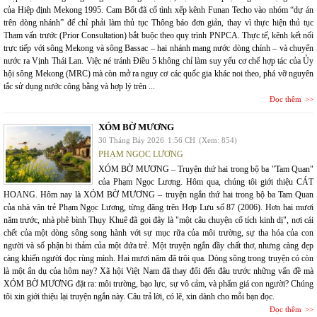
của Hiệp định Mekong 1995. Cam Bốt đã cố tình xếp kênh Funan Techo vào nhóm “dự án
trên dòng nhánh” để chỉ phải làm thủ tục Thông báo đơn giản, thay vì thực hiện thủ tục
Tham vấn trước (Prior Consultation) bắt buộc theo quy trình PNPCA. Thực tế, kênh kết nối
trực tiếp với sông Mekong và sông Bassac – hai nhánh mang nước dòng chính – và chuyển
nước ra Vịnh Thái Lan. Việc né tránh Điều 5 không chỉ làm suy yếu cơ chế hợp tác của Ủy
hội sông Mekong (MRC) mà còn mở ra nguy cơ các quốc gia khác noi theo, phá vỡ nguyên
tắc sử dụng nước công bằng và hợp lý trên ...
Đọc thêm
XÓM BỜ MƯƠNG
30 Tháng Bảy 2026
1:56 CH
(Xem: 854)
PHẠM NGỌC LƯƠNG
XÓM BỜ MƯƠNG – Truyện thứ hai trong bộ ba "Tam Quan"
của Phạm Ngọc Lương. Hôm qua, chúng tôi giới thiệu CÁT
HOANG. Hôm nay là XÓM BỜ MƯƠNG – truyện ngắn thứ hai trong bộ ba Tam Quan
của nhà văn trẻ Phạm Ngọc Lương, từng đăng trên Hợp Lưu số 87 (2006). Hơn hai mươi
năm trước, nhà phê bình Thụy Khuê đã gọi đây là "một câu chuyện cổ tích kinh dị", nơi cái
chết của một dòng sông song hành với sự mục rữa của môi trường, sự tha hóa của con
người và số phận bi thảm của một đứa trẻ. Một truyện ngắn đầy chất thơ, nhưng càng đẹp
càng khiến người đọc rùng mình. Hai mươi năm đã trôi qua. Dòng sông trong truyện có còn
là một ẩn dụ của hôm nay? Xã hội Việt Nam đã thay đổi đến đâu trước những vấn đề mà
XÓM BỜ MƯƠNG đặt ra: môi trường, bạo lực, sự vô cảm, và phẩm giá con người? Chúng
tôi xin giới thiệu lại truyện ngắn này. Câu trả lời, có lẽ, xin dành cho mỗi bạn đọc.
Đọc thêm