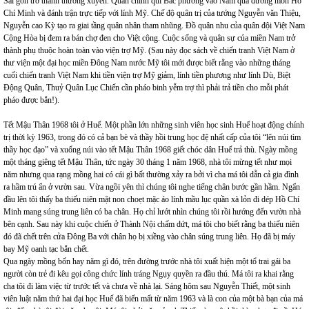
Sài gòn trở thành thường xuyên. Quân chính qui Bắc phương vào Nam qua đường mòn Hồ
Chí Minh và đánh trận trực tiếp với lính Mỹ. Chế độ quân trị của tướng Nguyễn văn Thiệu,
Nguyễn cao Kỳ tạo ra giai tầng quân nhân tham nhũng. Đồ quân nhu của quân đội Việt Nam
Cộng Hòa bị đem ra bán chợ đen cho Việt cộng. Cuộc sống và quân sự của miền Nam trở
thành phụ thuộc hoàn toàn vào viện trợ Mỹ. (Sau này đọc sách về chiến tranh Việt Nam ở
thư viện một đại học miền Đông Nam nước Mỹ tôi mới được biết rằng vào những tháng
cuối chiến tranh Việt Nam khi tiền viện trợ Mỹ giảm, lính tiền phương như lính Dù, Biệt
Động Quân, Thuỷ Quân Lục Chiến cần pháo binh yễm trợ thì phải trả tiền cho mỗi phát
pháo được bắn!).
Tết Mậu Thân 1968 tôi ở Huế. Một phần lớn những sinh viên học sinh Huế hoạt động chính
trị thời kỳ 1963, trong đó có cả bạn bè và thầy hồi trung học đệ nhất cấp của tôi “lên núi tìm
thầy học đạo” và xuống núi vào tết Mậu Thân 1968 giết chóc dân Huế trả thù. Ngày mồng
một tháng giêng tết Mậu Thân, tức ngày 30 tháng 1 năm 1968, nhà tôi mừng tết như mọi
năm nhưng qua rạng mồng hai có cái gì bất thường xảy ra bởi vì cha má tôi dẫn cả gia đình
ra hầm trú ẩn ở vườn sau. Vừa ngồi yên thì chúng tôi nghe tiếng chân bước gần hầm. Ngẩn
đầu lên tôi thấy ba thiếu niên mặt non choẹt mặc áo lính mầu lục quần xà lỏn đi dép Hồ Chí
Minh mang súng trung liên có ba chân. Họ chỉ lướt nhìn chúng tôi rồi hướng đến vườn nhà
bên cạnh. Sau này khi cuộc chiến ở Thành Nội chấm dứt, má tôi cho biết rằng ba thiếu niên
đó đã chết trên cửa Đông Ba với chân họ bị xiềng vào chân súng trung liên. Họ đã bị máy
bay Mỹ oanh tạc bắn chết.
Qua ngày mồng bốn hay năm gì đó, trên đường trước nhà tôi xuất hiện một tổ trai gái ba
người còn trẻ đi kêu gọi công chức lính tráng Ngụy quyền ra đầu thú. Má tôi ra khai rằng
cha tôi đi làm việc từ trước tết và chưa về nhà lại. Sáng hôm sau Nguyễn Thiết, một sinh
viên luật năm thứ hai đại học Huế đã biến mất từ năm 1963 và là con của một bà bạn của má