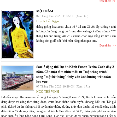
Đọc thêm
MỘT NĂM
07 Tháng Tám 2026
11:05 CH
(Xem: 66)
Huỳnh Liễu Ngạn
tháng giêng hoa xoan chưa nở / thì em đã vội lấy chồng / mùi
hương còn đang dang dở / rụng đầy xuống cả dòng sông / ***
tháng hai ánh trăng vừa cũ / chênh chao ngõ vắng im lìm / em
không còn gì để nói / chỉ màu nắng nhạt qua tim /
Đọc thêm
Sau lễ động thổ Dự án Kênh Funan Techo Cách đây 2
năm, Cần một tầm nhìn mới: từ "một công trình"
sang "một hệ thống" thủy văn ảnh hưởng trên toàn
lưu vực
07 Tháng Tám 2026
10:29 CH
(Xem: 171)
NGÔ THẾ VINH
Lời dẫn nhập: Hai năm sau lễ động thổ ngày 5 tháng 8 năm 2024, Kênh Funan Techo vẫn
đang được thi công theo từng đoạn, chưa hoàn thành toàn tuyến khoảng 180 km. Tác giả
phân tích rõ dự án không chỉ là tuyến giao thông đường thủy đơn thuần mà còn là công trình
điều tiết nước đa mục tiêu, có nguy cơ ảnh hưởng đến chế độ lũ, phân phối phù sa và xâm
nhập mặn ở Đồng bằng sông Cửu Long. Đặc biệt, dự án đã vi phạm nghiêm trọng Điều 5