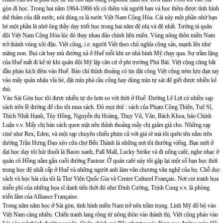
gòn đi học. Trong hai năm 1964-1966 tôi có thêm vài người bạn và học thêm được tình hình
thê thảm của đất nước, nói đúng ra là nước Việt Nam Cộng Hòa. Cái này một phần nhờ bạn
bè một phần là nhờ ông thầy dạy triết học trong hai năm đệ nhị và đệ nhất. Tướng tá quân
đội Việt Nam Cộng Hòa lúc đó thay nhau đảo chính liên miên. Vùng nông thôn miền Nam
trở thành vùng xôi đậu. Việt cộng,
i.e.
người Việt theo chủ nghĩa cộng sản, mạnh lên như
măng non. Bụi cát bay mù đường xá ở Huế mỗi khi xe nhà binh Mỹ chạy qua. Sự trầm lặng
của Huế mất đi kể từ khi quân đội Mỹ lập căn cứ ở phi trường Phú Bài. Việt cộng cũng bắt
đầu pháo kích đêm vào Huế. Báo chí thỉnh thoảng có tin đặt công Việt cộng ném lựu đạn tay
vào mấy quán nhậu vĩa hè, đặt mìn phá cầu cống hay dùng mìn tự sát để giết được nhiều kẻ
thù.
Vào Sài Gòn học tôi được nhiều tự do hơn so với thời ở Huế. Đường Lê Lợi có nhiều sạp
sách trên lề đường để cho tôi mua sách. Đủ mọi thứ : sách của Phạm Công Thiện, Tuệ Sĩ,
Thích Nhất Hạnh, Túy Hồng, Nguyễn thị Hoàng, Thụy Vũ, Văn, Bách Khoa, báo Chính
Luận v.v. Mấy chị bán sách quen mặt nên thỉnh thoảng mấy chị giảm giá cho. Những rạp
ciné như Rex, Eden, và một rạp chuyên chiếu phim cũ với giá rẽ mà tôi quên tên nằm trên
đường Trần Hưng Đạo xéo cửa chợ Bến Thành là những nơi tôi thường viếng. Bạn mới ở
đại học dạy tôi hút thuốt lá Basto xanh, Pall Mall, Lucky Strike và đi uống café, nghe nhạc ở
quán cô Hồng nằm gần cuối đường Pasteur. Ở quán café này tôi gặp lại một số bạn học thời
trung học đệ nhất cấp ở Huế và những người anh làm văn chương văn nghệ của họ. Chỗ đọc
sách và học bài của tôi là Thư Viện Quốc Gia và Centre Culturel Français. Nơi coi tranh họa
miễn phí của những họa sĩ danh tiến thời đó như Đinh Cường, Trịnh Cung v.v. là phòng
triễn lãm của Alliance Française.
Trong năm năm học ở Sài gòn, tình hình miền Nam trở nên trầm trọng. Lính Mỹ đổ bộ vào
Việt Nam càng nhiều. Chiến tranh lang rộng từ nông thôn vào thành thị. Việt cộng pháo vào