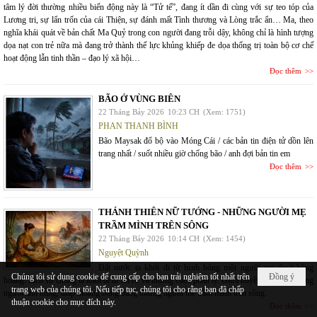
tâm lý đời thường nhiều biến động này là “Tử tế”, đang ít dần đi cùng với sự teo tóp của
Lương tri, sự lẩn trốn của cái Thiện, sự đánh mất Tình thương và Lòng trắc ẩn… Ma, theo
nghĩa khái quát về bản chất Ma Quỷ trong con người đang trỗi dậy, không chỉ là hình tượng
dọa nạt con trẻ nữa mà đang trở thành thế lực khủng khiếp đe dọa thống trị toàn bộ cơ chế
hoạt động lẫn tinh thần – đạo lý xã hội…
Đọc thêm
BÃO Ở VÙNG BIÊN
22 Tháng Bảy 2026
10:23 CH
(Xem: 1751)
PHAN THANH BÌNH
Bão Maysak đổ bộ vào Móng Cái / các bản tin điện tử dồn lên
trang nhất / suốt nhiều giờ chống bão / anh đợi bản tin em
Đọc thêm
THÁNH THIÊN NỮ TƯỚNG - NHỮNG NGƯỜI MẸ
TRẦM MÌNH TRÊN SÔNG
22 Tháng Bảy 2026
10:14 CH
(Xem: 1454)
Nguyệt Quỳnh
Đất nước ta khởi đi từ hình bóng một người mẹ thuở hồng
Chúng tôi sử dụng cookie để cung cấp cho bạn trải nghiệm tốt nhất trên
Đồng ý
hoang. Lịch sử chúng ta khởi đi từ lời ru và những cuộc phân ly. Giữa huyền thoại về những
trang web của chúng tôi. Nếu tiếp tục, chúng tôi cho rằng bạn đã chấp
người anh hùng, thấp thoáng bóng dáng những người mẹ trầm mình trên sông.
thuận cookie cho mục đích này.
Đọc thêm