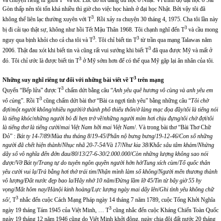
và chuyện riêng tư giữa T
và tôi. Lúc đó tôi đang du học ở Nhật. Vì trình độ đại học ở Sài
Gòn thấp nên tôi tốn khá nhiều thì giờ cho việc học hành ở đại học Nhật. Bởi vậy tôi đã
3
không thể liên lạc thường xuyên với T
. Rồi xảy ra chuyện 30 tháng 4, 1975. Cha tôi lần này
3
bị đi cải tạo thật sự, không như hồi Tết Mậu Thân 1968. Tôi chạnh nghĩ đến T
và cầu mong
3
3
nguy qua bịnh khỏi cho cả cha tôi và T
. Tôi chỉ biết tin T
từ trần qua mạng Talawas năm
3
2006. Thật đau xót khi biết tin và cũng rất vui sướng khi biết T
đã qua được Mỹ và mất ở
3
đó. Tôi chỉ ước là được biết tin T
ở Mỹ sớm hơn để có thể qua Mỹ gặp lại ân nhân của tôi.
3
Những suy nghĩ riêng tư đối với những bài viết về T
trên mạng
3
Quyển “Bếp lửa” được T
chấm dứt bằng câu “
Anh yêu quê hương vô cùng và anh yêu em
3
vô cùn
g”. Rồi T
cũng chấm dứt bài thơ “Bài ca ngợi tình yêu” bằng những câu “
Tôi chờ
đợi
/
một người không
/
nhiều người
/
ở thành phố thiếu thốn
/
ở làng mạc đọa đầy
/
tôi là tiếng nói
là tiếng khóc
/
những người bỏ đi hẹn trở về
/
những người mím hơi chịu đựng
/
tôi chờ đợi
/
tôi
là tiếng thơ là tiếng cười
/
mai Việt Nam hỡi mai Việt Nam
/. Và trong bài thơ “Bài Thơ Chữ
Đỏ” :
Bát ty 14-7
/
89
/
Mùa thu tháng 8
/
19-45
/
Phẩn nộ bưng bưng
/
19-12-46
/
Con số những
người đã chết hiện thành
/
Nhục nhã 20-7-54
/
Và 17
/
Như kia 38
/
Khắc sâu tâm khảm
/
Nhửng
dãy số vô nghĩa đến đớn đau
/
80
/
13
/
27-6-30
/
2.000.000
/
Còn những lượng không sao nói
được
/
Vỡ Bát ty
/
Trang tự do tuyên ngôn quyền người hớn hở
/
Tung xích cùm
/
Tổ quốc thân
yêu cười vui lạ
/
Trả bằng hơi thở trái tim
/
Nhận mình làm số không
/
Người mến thương thành
vô lượng
/
Đất nước đẹp bao la
/
Hãy nhớ 10 năm
/
Đừng lầm lỡ 45/Tin từ bây giờ 55 hy
vọng
/
Mất hôm nay
/
Hànội kinh hoàng
/
Lực lượng ngày mai dấy lên
/
Ghi tình yêu không chữ
3
số/
, T
nhắc đến cuộc Cách Mạng Pháp ngày 14 tháng 7 năm 1789, cuộc Tổng Khởi Nghĩa
3
ngày 19 tháng Tám 1945 của Việt Minh, … T
cũng nhắc đến cuộc Kháng Chiến Toàn Quốc
ngày 19 tháng 12 năm 1946 cũng do Việt Minh khởi động, ngày chia đôi đất nước 20 tháng