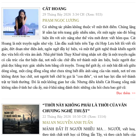
CÁT HOANG
29 Tháng Bảy 2026
3:34 CH
(Xem: 933)
PHẠM NGỌC LƯƠNG
Có những tác phẩm không thuộc về một thời điểm. Chúng lặng
lẽ nằm lại trên trang giấy nhiều năm, rồi một ngày nào đó bỗng
hiện lên với sức nặng như thể vừa mới được viết hôm qua. Cát
Hoang là một truyện ngắn như vậy. Lần đầu xuất hiện trên Tạp chí Hợp Lưu bởi lối viết tối
giản, đứt đoạn như điện ảnh, ngôn ngữ đầy ký hiệu, và một thế giới nghệ thuật khiến người
đọc vừa bối rối vừa ám ảnh. Nhà phê bình Thụy Khuê từng nhận xét đây là một truyện ngắn
có cấu trúc của thơ hiện đại, nơi mỗi câu chữ đều trở thành một ám hiệu, buộc người đọc
phải đọc bằng trực giác nhiều hơn bằng cốt truyện. Trong thế giới ấy, có một bãi đất nổi giữa
dòng sông, một cộng đồng sống như chưa từng biết đến ánh sáng của văn minh, nơi trẻ em
không được học chữ, nơi người biết chữ bị gọi là "con điên", và nơi bạo lực dần trở thành
trật tự bình thường. Đó là một không gian hư cấu. Nhưng điều khiến Cát Hoang sống mãi
không nằm ở tính hư cấu ấy, mà ở khả năng đánh thức những câu hỏi chưa bao giờ cũ:
Đọc thêm
“THỜI NÀY KHÔNG PHẢI LÀ THỜI CỦA VĂN
CHƯƠNG NGHỆ THUẬT”
22 Tháng Bảy 2026
10:50 CH
(Xem: 1514)
MAI AN NGUYỄN ANH TUẤN
MẢNH ĐẤT ÍT NGƯỜI NHIỀU MA… NGƯỜI, viết hoa,
theo tính chất triết học cả Đông lẫn Tây, và theo cách hiểu của