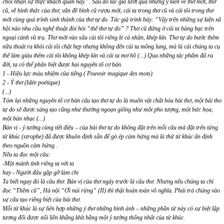
chối nhận sự thực khách quan này.”. Sau đó tác giả lướt qua những ý kiến về thơ mới, thơ
cũ, về hình thức của thơ, vấn đề bình cũ rượu mới, cái ta trong thơ cũ và cái tôi trong thơ
mới cùng quá trình sinh thành của thơ tự do. Tác giả trình bày: “Vậy trên những sự kiện xã
hội nào nhu cầu nghệ thuật đòi hỏi “thể thơ tự do” ? Thơ cũ đứng ở cái ta bàng bạc trên
ngoại cảnh vũ trụ. Thơ mới vào sâu cái tôi riêng lẻ cá nhân, khép kín. Thơ tự do bước thêm
nữa thoát ra khỏi cái tôi chật hẹp nhưng không đến cái ta mông lung, mà là cái chúng ta cụ
thể làm giàu thêm cái tôi không khép kín và cái ta mơ hồ (...) Qua những tác phẩm đã ra
đời, ta có thể phân biệt được hai nguyên tố cơ bản.
1 - Hiệu lực màu nhiệm của tiếng ( Pouvoir magique des mots)
2 - Ý thơ (Idée poétique)
(...)
Tóm lại những nguyên tố cơ bản cấu tạo thơ tự do là muốn vật chất hóa bài thơ, một bài thơ
tự do sẽ được sáng tạo cũng như thưởng ngoạn giống như một pho tượng, một bức họa,
một bản nhạc (...)
Bản vị - ý tưởng cùng tiết điệu – của bài thơ tự do không đặt trên mỗi câu mà đặt trên từng
từ khúc (strophe) đã được khuôn định sẵn để gò ép cảm hứng mà là thứ từ khúc ấn định
theo nguồn cảm hứng
.
Nếu ta đọc một câu:
-Một mảnh tình riêng ta với ta
hay - Người đâu gặp gỡ làm chi
Ta biết ngay đó là câu thơ. Bản vị của thơ ngày trước là câu thơ. Nhưng nếu chúng ta chỉ
đọc “Thềm cũ”, Hà nội “Ơi núi rừng” (II) thì thật hoàn toàn vô nghĩa. Phải trả chúng vào
sự cấu tạo riêng biệt của bài thơ.
Mỗi từ khúc là sự liên hợp những ý thơ những hình ảnh – những phần tử này có sự biệt lập
tương đối được nối liền khắng khít bằng một ý tưởng thống nhất của từ khúc.