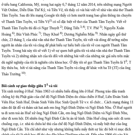
ở tiểu bang California, Mỹ, trong hai ngày 6,7 tháng 12 năm 2014, trên những mạng Người
Việt Online, Diễn Đàn Thế Kỷ, và Tiền Vệ, tôi thấy có vài bài viết về nhà văn nhà thơ Thanh
Tâm Tuyền. Sau đó lên mạng Google tôi thấy có hơn mười trang bao gồm thông tin chuyên
1)
về Thanh Tâm Tuyền, và Tiền Vệ
có số đặc biệt về thơ của Thanh Tâm Tuyền. Viết về
2)
3,4)
5)
Thanh Tâm Tuyền thì đã có Ngự Thuyết
, Đặng Tiến
, T.V. Phê
, Nguyễn Xuân
6)
7)
8)
9)
Hoàng
, Bùi Vĩnh Phúc
, Thụy Khuê
, Dương Nghiễm Mậu
. Nhân ngày giỗ thứ
chín, 23 tháng 3, của nhà văn nhà thơ Thanh Tâm Tuyền, tôi viết vài dòng để tưởng niệm
người ân nhân của tôi và cũng để phát biểu sự hiểu biết của tôi về con người Thanh Tâm
Tuyền. Trong bài này tôi sẽ viết 1) về sự quen biết giữa tôi và nhà văn nhà thơ Thanh Tâm
Tuyền và 2) những nhận xét của tôi đối với những bài viết của những tác giả nêu trên mặc
3
dù nghề nghiệp của tôi là nghiên cứu khoa học. Ở đây tôi sẽ gọi Thanh Tâm Tuyền là T
, T
lũy thừa ba, bởi vì tài năng của Thanh Tâm Tuyền và cũng để khác với ba Tê (3T) của ông
10)
Thảo Trường
.
3
Bối cảnh sự giao thiệp giữa
T
và tôi
Tôi sinh trưởng ở Huế. Năm 1963 có nhiều biến động lớn ở Huế. Phong trào đấu tranh
chống kỳ thị Phật giáo của chế độ Ngô Đình Diệm do chùa chiền ở Huế, Liên Đoàn Sinh
Viên Học Sinh Huế, Đoàn Sinh Viên Học Sinh Quyết Tử v.v. tổ chức... Cách mạng tháng 11
năm đó lật đỗ và thảm sát hai anh em ông Ngô Đình Diệm và Ngô Đình Nhu. Ở Huế người
ta đi xem toà án Huế xử ông Ngô Đình Cẩn, em ông Ngô Đình Diệm và Ngô Đình Nhu,
như đi xem hội. Dĩ nhiên ông Ngô Đình Cẩn bị án tử hình. Dân Huế cũng náo nức đi xem
chuồng cọp,
i.e.
nhà tù chứa kẻ thù của chế độ Ngô Đình Diệm, và mấy biệt thự của ông
Ngô Đình Cẩn. Tôi chỉ nhớ như vậy nhưng không hiểu mấy thời sự lúc đó bởi vì mục đích
chính của tôi là phải học để thi cho đậu bằng Diplôme năm tới. Đến năm 1966 tôi vào Sài