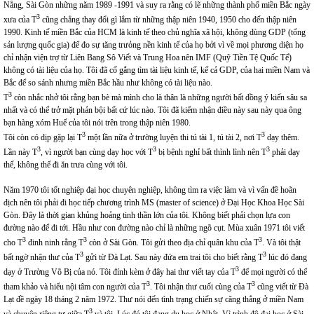
Nẵng, Sài Gòn những năm 1989 -1991 và suy ra rằng có lẽ những thành phố miền Bắc ngày
3
xưa của T
cũng chẳng thay đổi gì lắm từ những thập niên 1940, 1950 cho đến thập niên
1990. Kinh tế miền Bắc của HCM là kinh tế theo chủ nghĩa xã hội, không dùng GDP (tổng
sản lượng quốc gia) để đo sự tăng trưỏng nền kinh tế của họ bởi vì về mọi phương diện họ
chỉ nhận viện trợ từ Liên Bang Sô Viết và Trung Hoa nên IMF (Quỹ Tiền Tệ Quốc Tế)
không có tài liệu của họ. Tôi đã cố gắng tìm tài liệu kinh tế, kể cả GDP, của hai miền Nam và
Bắc để so sánh nhưng miền Bắc hầu như không có tài liệu nào.
3
T
còn nhắc nhở tôi rằng bạn bè mà mình cho là thân là những người bất đồng ý kiến sâu sa
nhất và có thể trở mặt phản bội bất cứ lúc nào. Tôi đã kiểm nhận điều này sau này qua ông
bạn hàng xóm Huế của tôi nói trên trong thập niên 1980.
3
3
Tôi còn có dịp gặp lại T
một lần nữa ở trường luyện thi tú tài 1, tú tài 2, nơi T
dạy thêm.
3
3
3
Lần này T
, vì người bạn cùng dạy học với T
bị bệnh nghỉ bất thình lình nên T
phải dạy
thế, không thể đi ăn trưa cùng với tôi.
Năm 1970 tôi tốt nghiệp đại học chuyên nghiệp, không tìm ra việc làm và vì vấn đề hoãn
dịch nên tôi phải đi học tiếp chương trình MS (master of science) ở Đại Học Khoa Học Sài
Gòn. Đây là thời gian khủng hoảng tinh thần lớn của tôi. Không biết phải chọn lựa con
đường nào để đi tới. Hầu như con đường nào chỉ là những ngõ cụt. Mùa xuân 1971 tôi viết
3
3
3
cho T
đinh ninh rằng T
còn ở Sài Gòn. Tôi gửi theo địa chỉ quân khu của T
. Và tôi thật
3
3
bất ngờ nhận thư của T
gửi từ Đà Lạt. Sau này đứa em trai tôi cho biết rằng T
lúc đó đang
3
dạy ở Trường Võ Bị của nó. Tôi đính kèm ở đây hai thư viết tay của T
để mọi người có thể
3
3
tham khảo và hiểu nội tâm con người của T
. Tôi nhận thư cuối cùng của T
cũng viết từ Đà
Lạt đề ngày 18 tháng 2 năm 1972. Thư nói đến tình trạng chiến sự căng thẳng ở miền Nam
3