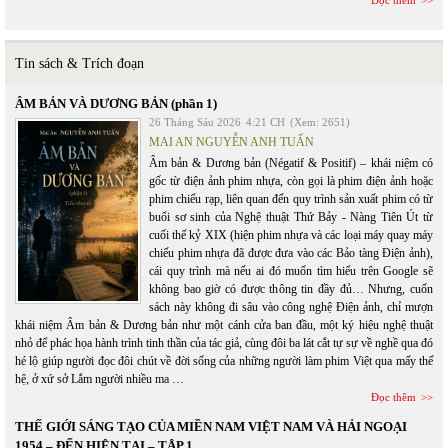
Đọc thêm
Tin sách & Trích đoạn
ÂM BẢN VÀ DƯƠNG BẢN (phần 1)
26 Tháng Sáu 2026
4:21 CH
(Xem: 2651)
MAI AN NGUYỄN ANH TUẤN
Âm bản & Dương bản (Négatif & Positif) – khái niệm có
gốc từ điện ảnh phim nhựa, còn gọi là phim điện ảnh hoặc
phim chiếu rạp, liên quan đến quy trình sản xuất phim có từ
buổi sơ sinh của Nghệ thuật Thứ Bảy - Nàng Tiên Út từ
cuối thế kỷ XIX (hiện phim nhựa và các loại máy quay máy
chiếu phim nhựa đã được đưa vào các Bảo tàng Điện ảnh),
cái quy trình mà nếu ai đó muốn tìm hiểu trên Google sẽ
không bao giờ có được thông tin đầy đủ… Nhưng, cuốn
sách này không đi sâu vào công nghệ Điện ảnh, chỉ mượn
khái niệm Âm bản & Dương bản như một cánh cửa ban đầu, một ký hiệu nghệ thuật
nhỏ để phác họa hành trình tinh thần của tác giả, cùng đôi ba lát cắt tự sự về nghề qua đó
hé lộ giúp người đọc đôi chút về đời sống của những người làm phim Việt qua mấy thế
hệ, ở xứ sở Lắm người nhiều ma …
Đọc thêm
THẾ GIỚI SÁNG TẠO CỦA MIỀN NAM VIỆT NAM VÀ HẢI NGOẠI
1954 – ĐẾN HIỆN TẠI – TẬP 1