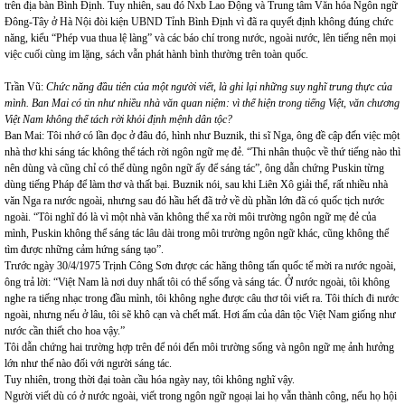
trên địa bàn Bình Định. Tuy nhiên, sau đó Nxb Lao Động và Trung tâm Văn hóa Ngôn ngữ
Đông-Tây ở Hà Nội đòi kiện UBND Tỉnh Bình Định vì đã ra quyết định không đúng chức
năng, kiểu “Phép vua thua lệ làng” và các báo chí trong nước, ngoài nước, lên tiếng nên mọi
việc cuối cùng im lặng, sách vẫn phát hành bình thường trên toàn quốc.
Trần Vũ:
Chức năng đầu tiên của một người viết, là ghi lại những suy nghĩ trung thực của
mình. Ban Mai có tin như nhiều nhà văn quan niệm: vì thể hiện trong tiếng Việt, văn chương
Việt Nam không thể tách rời khỏi định mệnh dân tộc?
Ban Mai: Tôi nhớ có lần đọc ở đâu đó, hình như Buznik, thi sĩ Nga, ông đề cập đến việc một
nhà thơ khi sáng tác không thể tách rời ngôn ngữ mẹ đẻ. “Thi nhân thuộc về thứ tiếng nào thì
nên dùng và cũng chỉ có thể dùng ngôn ngữ ấy để sáng tác”, ông dẫn chứng Puskin từng
dùng tiếng Pháp để làm thơ và thất bại. Buznik nói, sau khi Liên Xô giải thể, rất nhiều nhà
văn Nga ra nước ngoài, nhưng sau đó hầu hết đã trở về dù phần lớn đã có quốc tịch nước
ngoài. “Tôi nghĩ đó là vì một nhà văn không thể xa rời môi trường ngôn ngữ mẹ đẻ của
mình, Puskin không thể sáng tác lâu dài trong môi trường ngôn ngữ khác, cũng không thể
tìm được những cảm hứng sáng tạo”.
Trước ngày 30/4/1975 Trịnh Công Sơn được các hãng thông tấn quốc tế mời ra nước ngoài,
ông trả lời: “Việt Nam là nơi duy nhất tôi có thể sống và sáng tác. Ở nước ngoài, tôi không
nghe ra tiếng nhạc trong đầu mình, tôi không nghe được câu thơ tôi viết ra. Tôi thích đi nước
ngoài, nhưng nếu ở lâu, tôi sẽ khô cạn và chết mất. Hơi ấm của dân tộc Việt Nam giống như
nước cần thiết cho hoa vậy.”
Tôi dẫn chứng hai trường hợp trên để nói đến môi trường sống và ngôn ngữ mẹ ảnh hưởng
lớn như thế nào đối với người sáng tác.
Tuy nhiên, trong thời đại toàn cầu hóa ngày nay, tôi không nghĩ vậy.
Người viết dù có ở nước ngoài, viết trong ngôn ngữ ngoại lai họ vẫn thành công, nếu họ hội