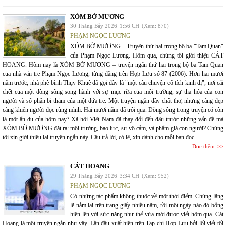
XÓM BỜ MƯƠNG
30 Tháng Bảy 2026
1:56 CH
(Xem: 870)
PHẠM NGỌC LƯƠNG
XÓM BỜ MƯƠNG – Truyện thứ hai trong bộ ba "Tam Quan"
của Phạm Ngọc Lương. Hôm qua, chúng tôi giới thiệu CÁT
HOANG. Hôm nay là XÓM BỜ MƯƠNG – truyện ngắn thứ hai trong bộ ba Tam Quan
của nhà văn trẻ Phạm Ngọc Lương, từng đăng trên Hợp Lưu số 87 (2006). Hơn hai mươi
năm trước, nhà phê bình Thụy Khuê đã gọi đây là "một câu chuyện cổ tích kinh dị", nơi cái
chết của một dòng sông song hành với sự mục rữa của môi trường, sự tha hóa của con
người và số phận bi thảm của một đứa trẻ. Một truyện ngắn đầy chất thơ, nhưng càng đẹp
càng khiến người đọc rùng mình. Hai mươi năm đã trôi qua. Dòng sông trong truyện có còn
là một ẩn dụ của hôm nay? Xã hội Việt Nam đã thay đổi đến đâu trước những vấn đề mà
XÓM BỜ MƯƠNG đặt ra: môi trường, bạo lực, sự vô cảm, và phẩm giá con người? Chúng
tôi xin giới thiệu lại truyện ngắn này. Câu trả lời, có lẽ, xin dành cho mỗi bạn đọc.
Đọc thêm
CÁT HOANG
29 Tháng Bảy 2026
3:34 CH
(Xem: 952)
PHẠM NGỌC LƯƠNG
Có những tác phẩm không thuộc về một thời điểm. Chúng lặng
lẽ nằm lại trên trang giấy nhiều năm, rồi một ngày nào đó bỗng
hiện lên với sức nặng như thể vừa mới được viết hôm qua. Cát
Hoang là một truyện ngắn như vậy. Lần đầu xuất hiện trên Tạp chí Hợp Lưu bởi lối viết tối