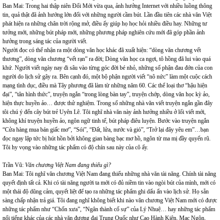
Ban Mai: Trong hai thập niên Đổi Mới vừa qua, ảnh hưởng Internet với nhiều luồng thông
tin, quả thật đã ảnh hướng lớn đối với những người cầm bút. Lần đầu tiên các nhà văn Việt
phát hiện ra những chân trời rộng mở, điều ấy giúp họ học hỏi nhiều điều hay. Những tư
tưởng mới, những bút pháp mới, những phương pháp nghiên cứu mới đã góp phần ảnh
hưởng trong sáng tác của người viết.
Người đọc có thể nhận ra một dòng văn học khác đã xuất hiện: “dòng văn chương vết
thương”, dòng văn chương “vết rạn” ra đời; Dòng văn học ca ngợi, tô hồng đã lui vào quá
khứ. Người viết ngày nay đi sâu vào từng góc đời bé nhỏ, những số phận đau đớn của con
người do lịch sử gây ra. Bên cạnh đó, một bộ phận người viết “nô nức” làm một cuộc cách
mạng tình dục, điều mà Tây phương đã làm từ những năm 60. Các thể loại thơ “hậu hiện
đại”, “tân hình thức”, truyện ngắn “trong lòng bàn tay”, truyện chớp, dòng văn học kỳ ảo,
hiện thực huyền ảo… được thử nghiệm. Trong số những nhà văn viết truyện ngắn gần đây
tôi chú ý đến cây bút trẻ Uyên Lê. Tôi nghĩ nhà văn này ảnh hưởng nhiều ở lối viết mới,
không khí truyện huyền ảo, ngôn ngữ tinh tế, bút pháp điêu luyện. Bước vào truyện ngắn
“Cửa hàng mua bán giấc mơ”, “Sói”, “Đất, lửa, nước và gió”, “Trở lại đây yêu em”…bạn
đọc ngay lập tức bị hút hồn bởi không gian bàng bạc mơ hồ, ngôn từ ma mị đầy quyến rũ.
Tôi hy vọng vào những tác phẩm có độ chín sau này của cô ấy.
Trần Vũ:
Văn chương Việt Nam đang thiếu gì?
Ban Mai: Tôi nghĩ văn chương Việt Nam đang thiếu những nhà văn tài năng. Chính tài năng
quyết định tất cả. Khi có tài năng người ta mới có đủ niềm tin vào ngòi bút của mình, mới có
một thái độ dũng cảm, quyết liệt để tạo ra những tác phẩm ghi dấu ấn vào lịch sử. Họ sẵn
sàng chấp nhận trả giá. Tôi đang nghĩ không biết khi nào văn chương Việt Nam mới có được
những tác phẩm như “Chốn xưa”, “Ngân thành cố sự” của Lý Nhuệ… hay những tác phẩm
nổi tiếng khác của các nhà văn đương đại Trung Quốc như Cao Hành Kiện, Mạc Ngôn,