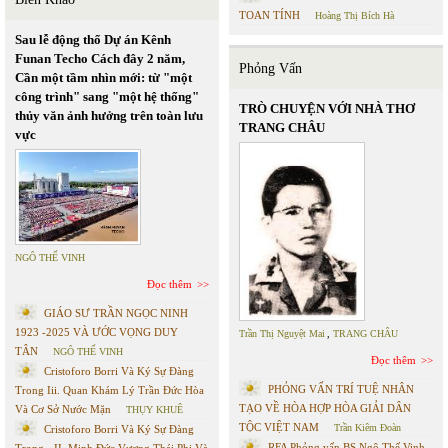
TOAN TÍNH
Hoàng Thị Bích Hà
Sau lễ động thổ Dự án Kênh
Funan Techo Cách đây 2 năm,
Phỏng Vấn
Cần một tầm nhìn mới: từ "một
công trình" sang "một hệ thống"
TRÒ CHUYỆN VỚI NHÀ THƠ
thủy văn ảnh hưởng trên toàn lưu
TRANG CHÂU
vực
NGÔ THẾ VINH
Đọc thêm
GIÁO SƯ TRẦN NGỌC NINH
1923 -2025 VÀ ƯỚC VỌNG DUY
Trần Thị Nguyệt Mai
,
TRANG CHÂU
TÂN
NGÔ THẾ VINH
Đọc thêm
Cristoforo Borri Và Ký Sự Đàng
PHỎNG VẤN TRÍ TUỆ NHÂN
Trong Iii. Quan Khám Lý Trần Đức Hòa
TẠO VỀ HÒA HỢP HÒA GIẢI DÂN
Và Cơ Sở Nước Mặn
THỤY KHUÊ
TỘC VIỆT NAM
Trần Kiêm Đoàn
Cristoforo Borri Và Ký Sự Đàng
RFA Phỏng vấn BS Ngô Thế Vinh