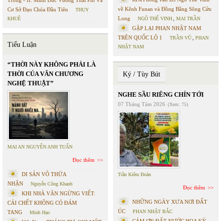
Trong - II. Minh Đức Vương Thái Phi Và
về Kênh Funan và Đồng Bằng Sông Cửu
Cơ Sở Đạo Chúa Đầu Tiên
THỤY
Long
KHUÊ
NGÔ THẾ VINH
,
MAI TRẦN
GẶP LẠI PHAN NHẬT NAM
TRÊN QUỐC LỘ 1
TRẦN VŨ
,
PHAN
Tiểu Luận
NHẬT NAM
“THỜI NÀY KHÔNG PHẢI LÀ
THỜI CỦA VĂN CHƯƠNG
Ký / Tùy Bút
NGHỆ THUẬT”
NGHE SẦU RIÊNG CHÍN TỚI
07 Tháng Tám 2026
(Xem: 75)
MAI AN NGUYỄN ANH TUẤN
Đọc thêm
DI SẢN VÔ THỪA
Trần Kiêm Đoàn
NHẬN
Nguyễn Công Khanh
Đọc thêm
KHI NHÀ VĂN NGỪNG VIẾT:
NHỮNG NGÀY XƯA NƠI ĐẤT
CÁI CHẾT KHÔNG CÓ ĐÁM
ÚC
PHAN NHẬT BẮC
TANG
Minh Hạo