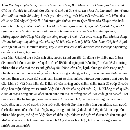
Trần Vũ:
Ngoài phê bình, điểm sách và biên khảo, Ban Mai còn xuất hiện qua thể tùy bút.
Chừng như đây là thể loại tâm đắc và là chỗ trú ẩn riêng. Ban Mai thường xuyên tìm về quá
khứ tuổi thơ trước 30 tháng 4, một góc sân trường, một bầu trời niên thiếu, một hiệu sách
cũ và cả 700 cây số Quốc lộ 1 khi cùng gia đình di tản từ Quy Nhơn vào Sàigòn vẫn hoài
ám ảnh... Dùng chữ ám ảnh, vì Ban Mai không ngừng nhắc lại quá khứ, từ những người
bạn thân của cha đi tù vì làm thơ phản cách mạng đến các số báo Văn đã ngã vàng rồi
những người lính Cộng hòa tiếp tục sống trong trí nhớ... Ám ảnh, nhưng Ban Mai lại dụng
văn tùy bút thật nhẹ nhàng gần như sự hô hấp của một mặt biển thầm lặng. Có phải vì quá
khứ dịu êm và mù mờ như sương, hay vì quá khứ chứa nỗi đau nên cần viết thật nhẹ nhàng
để nỗi đau không bật máu?
Ban Mai: Câu hỏi thú vị của anh cũng là câu trả lời của tôi rồi, đúng vậy nhiều người bạn
đều nói tôi luôn hoài niệm về quá khứ, có lẽ điều đó giúp tôi “sâu lắng” trở lại để tận hưởng
những thi vị của thời thơ trẻ mà giờ đây tôi không còn nữa, hạnh phúc gia đình trong ngôi
nhà thân yêu mà mình đã sống, cảm nhận những vị đắng, xót xa, ai oán của một thời đã qua
để hiểu thêm giá trị của đời sống, cảm thông số phận nghiệt ngã của con người trong cuộc bể
dâu. Lịch sử Việt Nam hiện đại là lịch sử của những cuộc chiến, chiến tranh đã cướp đi cuộc
sống bao triệu chàng trai trẻ nước Việt khi tuổi đời của họ chỉ mới 17, 18. Không ai có quyền
cướp đi mạng sống của ai kể cả nhân danh những lý tưởng cao cả. Mà chắc gì đã cao cả! Tôi
mong rằng thế hệ trẻ ngày nay hiểu được sự thật quá khứ, để biết trân trọng và nâng niu
cuộc sống này, họ có quyền sống một cuộc đời tốt đẹp như cuộc sống của những con người
ở các đất nước tiên tiến khác. Ngày nay, trong thời đại kỹ thuật số, thế giới đã thu hẹp trên
những bàn phím, thế hệ trẻ Việt Nam có điều kiện nhìn ra thế giới và tôi tin nỗi đau của quá
khứ sẽ không còn bật máu nữa mà sẽ nhường cho sự hòa hợp, tình yêu thương giữa con
người với con người.