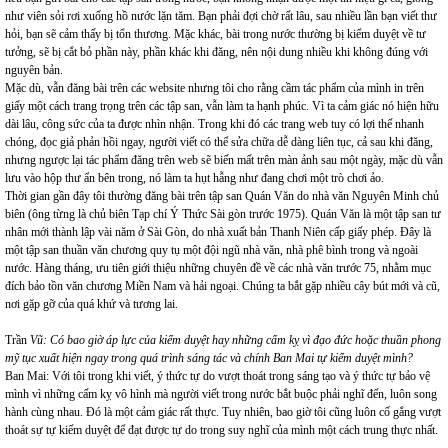
như viên sỏi rơi xuống hồ nước lặn tăm. Bạn phải đợi chờ rất lâu, sau nhiều lần bạn viết thư
hỏi, bạn sẽ cảm thấy bị tổn thương. Mặc khác, bài trong nước thường bị kiểm duyệt về tư
tưởng, sẽ bị cắt bỏ phần này, phần khác khi đăng, nên nội dung nhiều khi không đúng với
nguyên bản.
Mặc dù, vẫn đăng bài trên các website nhưng tôi cho rằng cầm tác phẩm của mình in trên
giấy một cách trang trọng trên các tập san, vẫn làm ta hạnh phúc. Vì ta cảm giác nó hiện hữu
dài lâu, công sức của ta được nhìn nhận. Trong khi đó các trang web tuy có lợi thế nhanh
chóng, đọc giả phản hồi ngay, người viết có thể sửa chữa dễ dàng liên tục, cả sau khi đăng,
nhưng ngược lại tác phẩm đăng trên web sẽ biến mất trên màn ảnh sau một ngày, mặc dù vẫn
lưu vào hộp thư ẩn bên trong, nó làm ta hụt hẫng như đang chơi một trò chơi ảo.
Thời gian gần đây tôi thường đăng bài trên tập san Quán Văn do nhà văn Nguyên Minh chủ
biên (ông từng là chủ biên Tạp chí Ý Thức Sài gòn trước 1975). Quán Văn là một tập san tư
nhân mới thành lập vài năm ở Sài Gòn, do nhà xuất bản Thanh Niên cấp giấy phép. Đây là
một tập san thuần văn chương quy tụ một đội ngũ nhà văn, nhà phê bình trong và ngoài
nước. Hàng tháng, ưu tiên giới thiệu những chuyên đề về các nhà văn trước 75, nhằm mục
đích bảo tồn văn chương Miền Nam và hải ngoại. Chúng ta bắt gặp nhiều cây bút mới và cũ,
nơi gặp gỡ của quá khứ và tương lai.
Trần
Vũ: Có bao giờ áp lực của kiểm duyệt hay những cấm kỵ vì đạo đức hoặc thuần phong
mỹ tục xuất hiện ngay trong quá trình sáng tác và chính Ban Mai tự kiểm duyệt mình?
Ban Mai: Với tôi trong khi viết, ý thức tự do vượt thoát trong sáng tạo và ý thức tự bảo vệ
mình vì những cấm kỵ vô hình mà người viết trong nước bắt buộc phải nghĩ đến, luôn song
hành cùng nhau. Đó là một cảm giác rất thực. Tuy nhiên, bao giờ tôi cũng luôn cố gắng vượt
thoát sự tự kiểm duyệt để đạt được tự do trong suy nghĩ của mình một cách trung thực nhất.