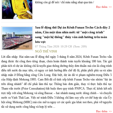
không còn gì để nói / chỉ màu nắng nhạt qua tim /
Đọc thêm
Sau lễ động thổ Dự án Kênh Funan Techo Cách đây 2
năm, Cần một tầm nhìn mới: từ "một công trình"
sang "một hệ thống" thủy văn ảnh hưởng trên toàn
lưu vực
07 Tháng Tám 2026
10:29 CH
(Xem: 209)
NGÔ THẾ VINH
Lời dẫn nhập: Hai năm sau lễ động thổ ngày 5 tháng 8 năm 2024, Kênh Funan Techo vẫn
đang được thi công theo từng đoạn, chưa hoàn thành toàn tuyến khoảng 180 km. Tác giả
phân tích rõ dự án không chỉ là tuyến giao thông đường thủy đơn thuần mà còn là công trình
điều tiết nước đa mục tiêu, có nguy cơ ảnh hưởng đến chế độ lũ, phân phối phù sa và xâm
nhập mặn ở Đồng bằng sông Cửu Long. Đặc biệt, dự án đã vi phạm nghiêm trọng Điều 5
của Hiệp định Mekong 1995. Cam Bốt đã cố tình xếp kênh Funan Techo vào nhóm “dự án
trên dòng nhánh” để chỉ phải làm thủ tục Thông báo đơn giản, thay vì thực hiện thủ tục
Tham vấn trước (Prior Consultation) bắt buộc theo quy trình PNPCA. Thực tế, kênh kết nối
trực tiếp với sông Mekong và sông Bassac – hai nhánh mang nước dòng chính – và chuyển
nước ra Vịnh Thái Lan. Việc né tránh Điều 5 không chỉ làm suy yếu cơ chế hợp tác của Ủy
hội sông Mekong (MRC) mà còn mở ra nguy cơ các quốc gia khác noi theo, phá vỡ nguyên
tắc sử dụng nước công bằng và hợp lý trên ...
Đọc thêm