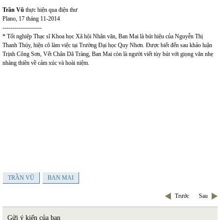
Trần Vũ
thực hiện qua điện thư
Plano, 17 tháng 11-2014
--------------------
* Tốt nghiệp Thạc sĩ Khoa học Xã hội Nhân văn, Ban Mai là bút hiệu của Nguyễn Thị
Thanh Thúy, hiện cô làm việc tại Trường Đại học Quy Nhơn. Được biết đến sau khảo luận
Trịnh Công Sơn, Vết Chân Dã Tràng, Ban Mai còn là người viết tùy bút với giọng văn nhẹ
nhàng thiên về cảm xúc và hoài niệm.
TRẦN VŨ
BAN MAI
Trước
Sau
Gửi ý kiến của bạn