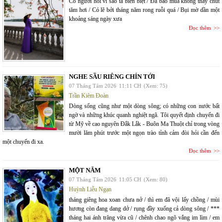
Có người hỏi vì sao ta biền biệt / Đã bao mùa không thấy chút
tăm hơi / Có lẽ bởi tháng năm rong ruỗi quá / Bụi mờ dần một
khoảng sáng ngày xưa
Đọc thêm
NGHE SẦU RIÊNG CHÍN TỚI
07 Tháng Tám 2026
11:11 CH
(Xem: 75)
Trần Kiêm Đoàn
Dòng sống cũng như một dòng sông; có những con nước bất
ngờ và những khúc quanh nghiệt ngã. Tôi quyết định chuyến đi
từ Mỹ về cao nguyên Đắk Lắk - Buôn Ma Thuột chỉ trong vòng
mười lăm phút trước một ngọn trào tỉnh cảm đòi hỏi cần đến
một chuyến đi xa.
Đọc thêm
MỘT NĂM
07 Tháng Tám 2026
11:05 CH
(Xem: 80)
Huỳnh Liễu Ngạn
tháng giêng hoa xoan chưa nở / thì em đã vội lấy chồng / mùi
hương còn đang dang dở / rụng đầy xuống cả dòng sông / ***
tháng hai ánh trăng vừa cũ / chênh chao ngõ vắng im lìm / em