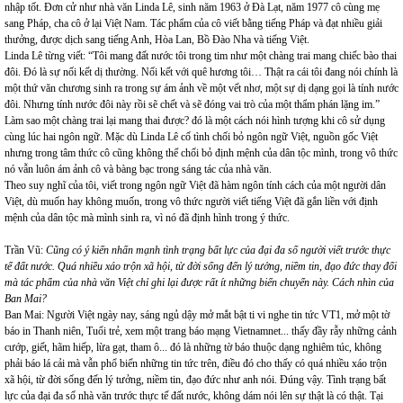
nhập tốt. Đơn cử như nhà văn Linda Lê, sinh năm 1963 ở Đà Lạt, năm 1977 cô cùng mẹ
sang Pháp, cha cô ở lại Việt Nam. Tác phẩm của cô viết bằng tiếng Pháp và đạt nhiều giải
thưởng, được dịch sang tiếng Anh, Hòa Lan, Bồ Đào Nha và tiếng Việt.
Linda Lê từng viết: “Tôi mang đất nước tôi trong tim như một chàng trai mang chiếc bào thai
đôi. Đó là sự nối kết dị thường. Nối kết với quê hương tôi… Thật ra cái tôi đang nói chính là
một thứ văn chương sinh ra trong sự ám ảnh về một vết nhơ, một sự dị dạng gọi là tính nước
đôi. Nhưng tính nước đôi này rồi sẽ chết và sẽ đóng vai trò của một thẩm phán lặng im.”
Làm sao một chàng trai lại mang thai được? đó là một cách nói hình tượng khi cô sử dụng
cùng lúc hai ngôn ngữ. Mặc dù Linda Lê cố tình chối bỏ ngôn ngữ Việt, nguồn gốc Việt
nhưng trong tâm thức cô cũng không thể chối bỏ định mệnh của dân tộc mình, trong vô thức
nó vẫn luôn ám ảnh cô và bàng bạc trong sáng tác của nhà văn.
Theo suy nghĩ của tôi, viết trong ngôn ngữ Việt đã hàm ngôn tính cách của một người dân
Việt, dù muốn hay không muốn, trong vô thức người viết tiếng Việt đã gắn liền với định
mệnh của dân tộc mà mình sinh ra, vì nó đã định hình trong ý thức.
Trần Vũ:
Cũng có ý kiến nhấn mạnh tình trạng bất lực của đại đa số người viết trước thực
tế đất nước. Quá nhiều xáo trộn xã hội, từ đời sống đến lý tưởng, niềm tin, đạo đức thay đổi
mà tác phẩm của nhà văn Việt chỉ ghi lại được rất ít những biến chuyển này. Cách nhìn của
Ban Mai?
Ban Mai: Người Việt ngày nay, sáng ngủ dậy mở mắt bật ti vi nghe tin tức VT1, mở một tờ
báo in Thanh niên, Tuổi trẻ, xem một trang báo mạng Vietnamnet... thấy đầy rẫy những cảnh
cướp, giết, hãm hiếp, lừa gạt, tham ô... đó là những tờ báo thuộc dạng nghiêm túc, không
phải báo lá cải mà vẫn phổ biến những tin tức trên, điều đó cho thấy có quá nhiều xáo trộn
xã hội, từ đời sống đến lý tưởng, niềm tin, đạo đức như anh nói. Đúng vậy. Tình trạng bất
lực của đại đa số nhà văn trước thực tế đất nước, không dám nói lên sự thật là có thật. Tại