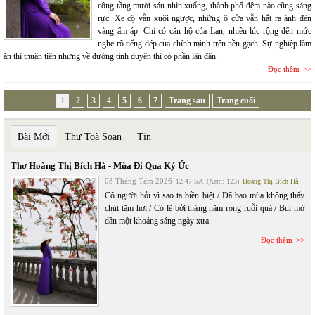
công tầng mười sáu nhìn xuống, thành phố đêm nào cũng sáng
rực. Xe cộ vẫn xuôi ngược, những ô cửa vẫn hắt ra ánh đèn
vàng ấm áp. Chỉ có căn hộ của Lan, nhiều lúc rộng đến mức
nghe rõ tiếng dép của chính mình trên nền gạch. Sự nghiệp làm
ăn thì thuận tiện nhưng về đường tình duyên thì có phần lận đận.
Đọc thêm
1
2
3
4
5
6
7
Trang sau
Trang cuối
Bài Mới
Thư Toà Soạn
Tin
Thơ Hoàng Thị Bích Hà - Mùa Đi Qua Ký Ức
08 Tháng Tám 2026
12:47 SA
(Xem: 123)
Hoàng Thị Bích Hà
Có người hỏi vì sao ta biền biệt / Đã bao mùa không thấy
chút tăm hơi / Có lẽ bởi tháng năm rong ruỗi quá / Bụi mờ
dần một khoảng sáng ngày xưa
Đọc thêm