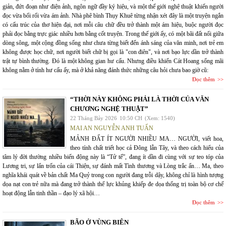
giản, đứt đoạn như điện ảnh, ngôn ngữ đầy ký hiệu, và một thế giới nghệ thuật khiến người
đọc vừa bối rối vừa ám ảnh. Nhà phê bình Thụy Khuê từng nhận xét đây là một truyện ngắn
có cấu trúc của thơ hiện đại, nơi mỗi câu chữ đều trở thành một ám hiệu, buộc người đọc
phải đọc bằng trực giác nhiều hơn bằng cốt truyện. Trong thế giới ấy, có một bãi đất nổi giữa
dòng sông, một cộng đồng sống như chưa từng biết đến ánh sáng của văn minh, nơi trẻ em
không được học chữ, nơi người biết chữ bị gọi là "con điên", và nơi bạo lực dần trở thành
trật tự bình thường. Đó là một không gian hư cấu. Nhưng điều khiến Cát Hoang sống mãi
không nằm ở tính hư cấu ấy, mà ở khả năng đánh thức những câu hỏi chưa bao giờ cũ:
Đọc thêm
“THỜI NÀY KHÔNG PHẢI LÀ THỜI CỦA VĂN
CHƯƠNG NGHỆ THUẬT”
22 Tháng Bảy 2026
10:50 CH
(Xem: 1540)
MAI AN NGUYỄN ANH TUẤN
MẢNH ĐẤT ÍT NGƯỜI NHIỀU MA… NGƯỜI, viết hoa,
theo tính chất triết học cả Đông lẫn Tây, và theo cách hiểu của
tâm lý đời thường nhiều biến động này là “Tử tế”, đang ít dần đi cùng với sự teo tóp của
Lương tri, sự lẩn trốn của cái Thiện, sự đánh mất Tình thương và Lòng trắc ẩn… Ma, theo
nghĩa khái quát về bản chất Ma Quỷ trong con người đang trỗi dậy, không chỉ là hình tượng
dọa nạt con trẻ nữa mà đang trở thành thế lực khủng khiếp đe dọa thống trị toàn bộ cơ chế
hoạt động lẫn tinh thần – đạo lý xã hội…
Đọc thêm
BÃO Ở VÙNG BIÊN