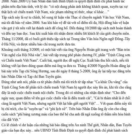
2008. Năm 2009 Ủy ban Nhân dân tỉnh Bình Định ra quyết định đình chỉ phát hành tác
phẩm trên địa bàn tỉnh, với lý do: “có nội dung phản ánh không khách quan, xuyên tạc sự
thật lịch sử chiến tranh Việt Nam, xúc phạm những trí thức, nhạc sĩ khác…”
Tập sách này là sự tu chỉnh, bổ sung từ luận văn Thạc sĩ chuyên ngành Văn học Việt Nam,
mà tôi đã bảo vệ năm 2006. Sau khi bảo vệ đề tài với số điểm tối đa, Hội đồng bảo vệ luận
văn gợi ý tôi nên viết lại thành sách để công bố. Đến tháng 10/2008 tập sách mới hoàn thành
và đến tay bạn đọc. Sau khi xuất bản tôi nhận được nhiều lời khích lệ của giới chuyên môn.
Tháng 11/2008, đã có buổi giới thiệu tập sách tại Trung tâm Văn hóa Ngôn ngữ Đông–Tây
ở Hà Nội; và được nhiều báo chí trong nước đưa tin.
Khoảng cuối tháng 3/2009, có một bài viết của ông Nguyễn Hoàn gửi trang web “Bàn tròn
Văn nghệ của Hội Nhà văn”, bài viết tập trung phê phán chương IV, phần “Trịnh Công sơn
và Chiến tranh Việt Nam”. Cuối bài, người đọc đề nghị Cục Xuất bản thu hồi sách, nếu tôi
không viết lại theo đúng quan điểm mà ông ta đưa ra. Tháng 4/2009 Nguyễn Hoàn đăng lại
bài này trên Tạp chí Sông Hương, sau đó ngày 8 tháng 5-2009, ông ấy lại tiếp tục đăng trên
báo Nhân Dân và Tạp chí Ban Tuyên giáo.
Đúng như anh nói, phần ca từ phản chiến mà tôi trích từ tập nhạc “Ca khúc Da vàng” của
Trịnh Công Sơn để phân tích chiến tranh Việt Nam bị người đọc này lên án, khi tôi cho rằng
đây là một cuộc chiến tranh nội chiến. Trong đó có những câu nhận định như: “Cho đến
ngày nay, quan điểm về tên gọi cuộc chiến vẫn là điều tranh cãi”, ”Cái bi thảm nhất là ở chỗ:
cùng là người Việt Nam, nhưng người Việt lại bắn giết người Việt”… Với quan điểm này tôi
bị chỉ trích, cho là “xuyên tạc” và “phi lịch sử”. Trên báo Nhân Dân ông ấy còn cho rằng
cuốn sách “phỉ báng xương máu của bao thế hệ cha anh đã ngã xuống tô thắm nền hòa bình
của đất Việt.”
Có lẽ chính vì dư luận của những bài báo đăng trên An ninh Thế giới, Nhân dân, Ban Tuyên
giáo của bạn đọc này... nên UBND Tỉnh Bình Định ra quyết định đình chỉ phát hành sách