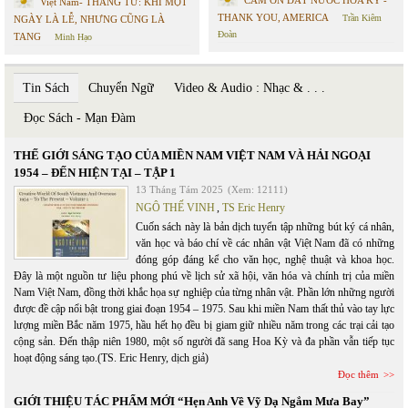
CÁM ƠN ĐẤT NƯỚC HOA KỲ -
Việt Nam- THÁNG TƯ: KHI MỘT
THANK YOU, AMERICA
Trần Kiêm
NGÀY LÀ LỄ, NHƯNG CŨNG LÀ
Đoàn
TANG
Minh Hạo
Tin Sách
Chuyển Ngữ
Video & Audio : Nhạc & . . .
Đọc Sách - Mạn Đàm
THẾ GIỚI SÁNG TẠO CỦA MIỀN NAM VIỆT NAM VÀ HẢI NGOẠI
1954 – ĐẾN HIỆN TẠI – TẬP 1
13 Tháng Tám 2025
(Xem: 12111)
NGÔ THẾ VINH
,
TS Eric Henry
Cuốn sách này là bản dịch tuyển tập những bút ký cá nhân,
văn học và báo chí về các nhân vật Việt Nam đã có những
đóng góp đáng kể cho văn học, nghệ thuật và khoa học.
Đây là một nguồn tư liệu phong phú về lịch sử xã hội, văn hóa và chính trị của miền
Nam Việt Nam, đồng thời khắc họa sự nghiệp của từng nhân vật. Phần lớn những người
được đề cập nổi bật trong giai đoạn 1954 – 1975. Sau khi miền Nam thất thủ vào tay lực
lượng miền Bắc năm 1975, hầu hết họ đều bị giam giữ nhiều năm trong các trại cải tạo
cộng sản. Đến thập niên 1980, một số người đã sang Hoa Kỳ và đa phần vẫn tiếp tục
hoạt động sáng tạo.(TS. Eric Henry, dịch giả)
Đọc thêm
GIỚI THIỆU TÁC PHẨM MỚI “Hẹn Anh Về Vỹ Dạ Ngắm Mưa Bay”