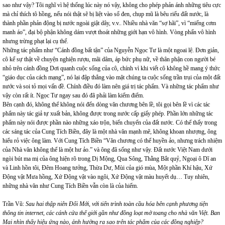
sao như vậy? Tôi nghĩ vì hệ thống lúc này nó vậy, không cho phép phản ánh những tiêu cực
mà chỉ thích tô hồng, nếu nói thật sẽ bị liệt vào sổ đen, chụp mũ là bêu riếu đất nước, là
thành phần phản động bị nước ngoài giật dây, v.v.. Nhiều nhà văn “sợ hãi”, vì “miếng cơm
manh áo”, đại bộ phận không dám vượt thoát những giới hạn vô hình. Vòng phấn vô hình
nhưng trừng phạt lại cụ thể.
Những tác phẩm như “Cánh đồng bất tận” của Nguyễn Ngọc Tư là một ngoai lệ. Đơn giản,
cô kể sự thật về chuyện nghiện rượu, mãi dâm, áp bức phụ nữ, về thân phận con người bé
nhỏ trên cánh đồng Dơi quanh cuộc sống của cô, chính vì khi viết cô không hề mang ý thức
“giáo dục của cách mạng”, nó lại đập thẳng vào mặt chúng ta cuộc sống trần trụi của một đất
nước và soi tỏ mọi vấn đề. Chính điều đó làm nên giá trị tác phẩm. Và những tác phẩm như
vậy còn rất ít. Ngọc Tư ngay sau đó đã phải làm kiểm điểm.
Bên cạnh đó, không thể không nói đến dòng văn chương bên lề, tôi gọi bên lề vì các tác
phẩm này tác giả tự xuất bản, không được trong nước cấp giấy phép. Phần lớn những tác
phẩm này nói được phần nào những xáo trộn, biến chuyển của đất nước. Có thể thấy trong
các sáng tác của Cung Tích Biền, đây là một nhà văn mạnh mẽ, không khoan nhượng, ông
hiểu rỏ việc ông làm. Với Cung Tích Biền “Văn chương có thể huyền ảo, nhưng trách nhiệm
của Nhà văn không thể là một hư ảo.” và ông đã sống như vậy. Đất nước Việt Nam dưới
ngòi bút ma mị của ông hiện rõ trong Dị Mộng, Qua Sông, Thằng Bắt quỷ, Ngoại ô Dĩ an
và Linh hồn tôi, Đêm Hoang tưởng, Thừa Dư, Mùi của gió mùa, Một phần Khí hậu, Xứ
Động vật Mưa hồng, Xứ Động vật vào ngôi, Xứ Động vật màu huyết dụ… Tuy nhiên,
những nhà văn như Cung Tích Biền vẫn còn là của hiếm.
Trần Vũ:
Sau hai thập niên Đổi Mới, với tiến trình toàn cầu hóa bên cạnh phương tiện
thông tin internet, các cánh cửa thế giới gần như đồng loạt mở toang cho nhà văn Việt. Ban
Mai nhìn thấy hiệu ứng nào, ảnh hưởng ra sao trên tác phẩm của các đồng nghiệp?