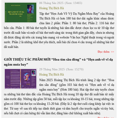
06 Tháng Sáu 2025
(Xem: 13465)
Hoàng Thị Bích Hà
Tập thơ “Hẹn Anh Về Vỹ Dạ Ngắm Mưa Bay” của Hoàng
Thị Bích Hà có hơn 180 bài thơ dài ngắn khác nhau được
chia làm 2 phần: Phần 1: 80 bài thơ, Phần 2: 116 bài thơ
bốn câu. Phần 1: 80 bài thơ tuyển là những bài tâm đắc được chọn lọc ra từ 10 tập thơ
trước đã xuất bản và một số bài thơ mới sáng tác trong thời gian gần đây, chưa in nhưng
đã được đăng tải trên các trang báo mạng và website Văn học Nghệ thuật trong và ngoài
nước. Phần 2 là những khổ thơ yêu thích, mỗi bài chỉ chon 4 câu trong số những bài thơ
đã xuất bản.
Đọc thêm
GIỚI THIỆU TÁC PHẨM MỚI “Hoa tím sầu đông” và “Hẹn anh về vĩ dạ
ngắm mưa bay”
29 Tháng Năm 2025
(Xem: 15270)
Hoàng Thị Bích Hà
Năm 2025 Hoàng Thị Bích Hà trình làng 2 tập thơ: “Hoa
tím sầu đông” (gồm 103 bài thơ) và “Hẹn anh về vĩ dạ
ngắm mưa bay” (Hơn 180 bài). Hai tập thơ này tuyển chọn
ra những bài thơ tâm đắc của Hoàng Thị Bích Hà trong 10 tập thơ đã xuất bản từ mấy
năm trước đây. Những tập gồm 50 bài, mỗi tập lọc ra khoảng 10-15 bài, trong những tập
gồm có 100 bài thơ lọc ra khoảng 15-20 bài. (Đây là 2 tập thơ cuối cùng khép lại việc in
thơ. Từ nay về sau tôi tiếp tục dành thời gian và tâm huyết cho truyện ngắn và tùy bút,
nếu bất chợt có cảm hứng thì vẫn làm thơ, đăng báo chứ không xuất bản nữa).