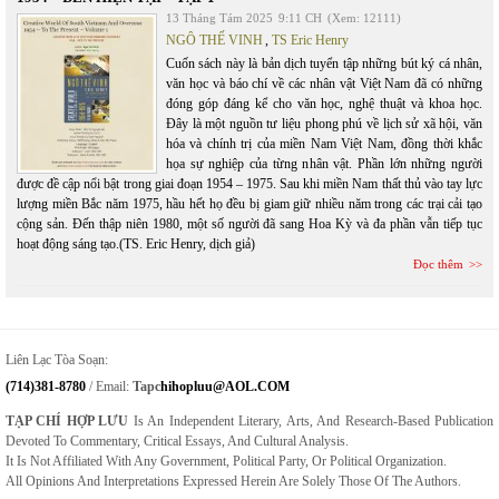
13 Tháng Tám 2025
9:11 CH
(Xem: 12111)
NGÔ THẾ VINH
,
TS Eric Henry
Cuốn sách này là bản dịch tuyển tập những bút ký cá nhân,
văn học và báo chí về các nhân vật Việt Nam đã có những
đóng góp đáng kể cho văn học, nghệ thuật và khoa học.
Đây là một nguồn tư liệu phong phú về lịch sử xã hội, văn
hóa và chính trị của miền Nam Việt Nam, đồng thời khắc
họa sự nghiệp của từng nhân vật. Phần lớn những người
được đề cập nổi bật trong giai đoạn 1954 – 1975. Sau khi miền Nam thất thủ vào tay lực
lượng miền Bắc năm 1975, hầu hết họ đều bị giam giữ nhiều năm trong các trại cải tạo
cộng sản. Đến thập niên 1980, một số người đã sang Hoa Kỳ và đa phần vẫn tiếp tục
hoạt động sáng tạo.(TS. Eric Henry, dịch giả)
Đọc thêm
Liên Lạc Tòa Soạn:
(714)381-8780
/ Email:
Tapc
Hihopluu@AOL.COM
TẠP CHÍ HỢP LƯU
Is An Independent Literary, Arts, And Research-Based Publication
Devoted To Commentary, Critical Essays, And Cultural Analysis.
It Is Not Affiliated With Any Government, Political Party, Or Political Organization.
All Opinions And Interpretations Expressed Herein Are Solely Those Of The Authors.