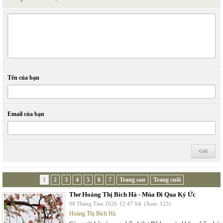
Tên của bạn
Email của bạn
1
2
3
4
5
6
7
Trang sau
Trang cuối
Thơ Hoàng Thị Bích Hà - Mùa Đi Qua Ký Ức
08 Tháng Tám 2026
12:47 SA
(Xem: 123)
Hoàng Thị Bích Hà