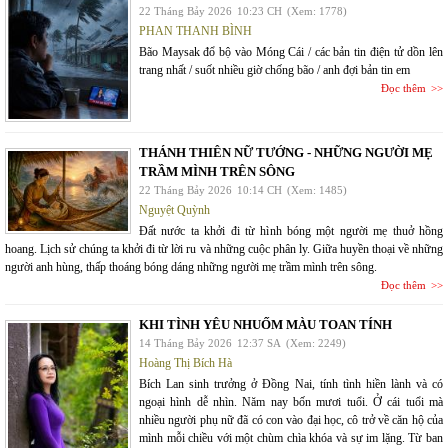
22 Tháng Bảy 2026
10:23 CH
(Xem: 1778)
PHAN THANH BÌNH
Bão Maysak đổ bộ vào Móng Cái / các bản tin điện tử dồn lên
trang nhất / suốt nhiều giờ chống bão / anh đợi bản tin em
Đọc thêm
THÁNH THIÊN NỮ TƯỚNG - NHỮNG NGƯỜI MẸ
TRẦM MÌNH TRÊN SÔNG
22 Tháng Bảy 2026
10:14 CH
(Xem: 1485)
Nguyệt Quỳnh
Đất nước ta khởi đi từ hình bóng một người mẹ thuở hồng
hoang. Lịch sử chúng ta khởi đi từ lời ru và những cuộc phân ly. Giữa huyền thoại về những
người anh hùng, thấp thoáng bóng dáng những người mẹ trầm mình trên sông.
Đọc thêm
KHI TÌNH YÊU NHUỐM MÀU TOAN TÍNH
14 Tháng Bảy 2026
12:37 SA
(Xem: 2249)
Hoàng Thị Bích Hà
Bích Lan sinh trưởng ở Đồng Nai, tính tình hiền lành và có
ngoại hình dễ nhìn. Năm nay bốn mươi tuổi. Ở cái tuổi mà
nhiều người phụ nữ đã có con vào đại học, cô trở về căn hộ của
mình mỗi chiều với một chùm chìa khóa và sự im lặng. Từ ban