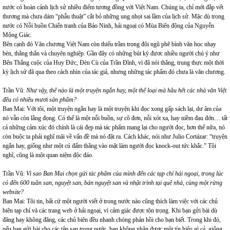
nước có hoàn cảnh lịch sử nhiều điểm tương đồng với Việt Nam. Chúng ta, chỉ mới đắp vết
thương mà chưa dám “phẫu thuật” cắt bỏ những ung nhọt sai lầm của lịch sử. Mặc dù trong
nước có Nỗi buồn Chiến tranh của Bảo Ninh, hải ngoại có Mùa Biển động của Nguyễn
Mộng Giác.
Bên cạnh đó Văn chương Việt Nam còn thiếu trầm trọng đội ngũ phê bình văn học nhạy
bén, thẳng thắn và chuyên nghiệp. Gần đây có những bút ký đươc nhiều người chú ý như
Bên Thắng cuộc của Huy Đức, Đèn Cù của Trần Đĩnh, vì đã nói thẳng, trung thực một thời
kỳ lịch sử đã qua theo cách nhìn của tác giả, nhưng những tác phẩm đó chưa là văn chương.
Trần Vũ:
Như vậy, thế nào là một truyện ngắn hay, một thể loại mà hầu hết các nhà văn Việt
đều có nhiều mươi sản phẩm?
Ban Mai: Với tôi, một truyện ngắn hay là một truyện khi đọc xong gấp sách lại, dư âm của
nó vẫn còn lắng đọng. Có thể là một nỗi buồn, sự cô đơn, nỗi xót xa, hay niềm đau đớn… tất
cả những cảm xúc đó chính là cái đẹp mà tác phẩm mang lại cho người đọc, hơn thế nữa, nó
còn buộc ta phải nghĩ mãi về vấn đề mà nó đặt ra. Cách khác, nói như Julio Cortázar: “truyện
ngắn hay, giống như một cú đấm thẳng vào mặt làm người đọc knock-out tức khắc.” Tôi
nghĩ, cũng là một quan niệm độc đáo.
Trần Vũ:
Vì sao Ban Mai chọn gửi tác phẩm của mình đến các tạp chí hải ngoại, trong lúc
có đến 600 tuần san, nguyệt san, bán nguyệt san và nhật trình tại quê nhà, cùng một rừng
website?
Ban Mai: Tôi tin, bất cứ một người viết ở trong nước nào cũng thích làm việc với các chủ
biên tạp chí và các trang web ở hải ngoại, vì cảm giác được tôn trọng. Khi bạn gửi bài dù
đăng hay không đăng, các chủ biên đều nhanh chóng phản hồi cho bạn biết. Trong khi đó,
nếu bạn gửi bài cho các tập san trong nước, bạn không nhận được một tín hiệu gì cả, giống