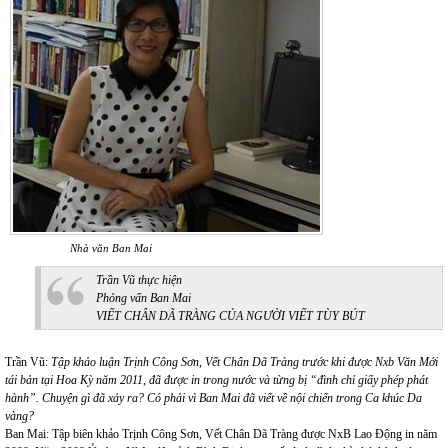
Nhà văn Ban Mai
Trần Vũ thực hiện
Phỏng vấn Ban Mai
VIẾT CHÂN DÃ TRÀNG CỦA NGƯỜI VIẾT TÙY BÚT
Trần Vũ:
Tập khảo luận Trịnh Công Sơn, Vết Chân Dã Tràng trước khi được Nxb Văn Mới
tái bản tại Hoa Kỳ năm 2011, đã được in trong nước và từng bị “đình chỉ giấy phép phát
hành”. Chuyện gì đã xảy ra? Có phải vì Ban Mai đã viết về nội chiến trong Ca khúc Da
vàng?
Ban Mai: Tập biên khảo Trịnh Công Sơn, Vết Chân Dã Tràng được NxB Lao Động in năm