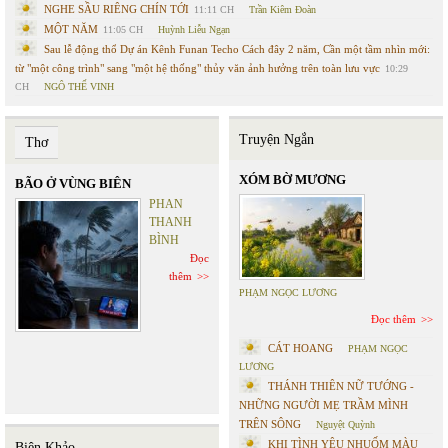
NGHE SẦU RIÊNG CHÍN TỚI
11:11 CH
Trần Kiêm Đoàn
MỘT NĂM
11:05 CH
Huỳnh Liễu Ngạn
Sau lễ động thổ Dự án Kênh Funan Techo Cách đây 2 năm, Cần một tầm nhìn mới:
từ "một công trình" sang "một hệ thống" thủy văn ảnh hưởng trên toàn lưu vực
10:29
CH
NGÔ THẾ VINH
Truyện Ngắn
Thơ
XÓM BỜ MƯƠNG
BÃO Ở VÙNG BIÊN
PHAN
THANH
BÌNH
Đọc
thêm
PHẠM NGỌC LƯƠNG
Đọc thêm
CÁT HOANG
PHẠM NGỌC
LƯƠNG
THÁNH THIÊN NỮ TƯỚNG -
NHỮNG NGƯỜI MẸ TRẦM MÌNH
TRÊN SÔNG
Nguyệt Quỳnh
KHI TÌNH YÊU NHUỐM MÀU
Biên Khảo