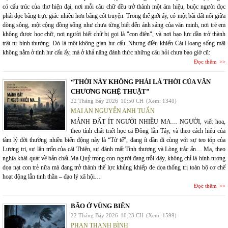
có cấu trúc của thơ hiện đại, nơi mỗi câu chữ đều trở thành một ám hiệu, buộc người đọc
phải đọc bằng trực giác nhiều hơn bằng cốt truyện. Trong thế giới ấy, có một bãi đất nổi giữa
dòng sông, một cộng đồng sống như chưa từng biết đến ánh sáng của văn minh, nơi trẻ em
không được học chữ, nơi người biết chữ bị gọi là "con điên", và nơi bạo lực dần trở thành
trật tự bình thường. Đó là một không gian hư cấu. Nhưng điều khiến Cát Hoang sống mãi
không nằm ở tính hư cấu ấy, mà ở khả năng đánh thức những câu hỏi chưa bao giờ cũ:
Đọc thêm
“THỜI NÀY KHÔNG PHẢI LÀ THỜI CỦA VĂN
CHƯƠNG NGHỆ THUẬT”
22 Tháng Bảy 2026
10:50 CH
(Xem: 1340)
MAI AN NGUYỄN ANH TUẤN
MẢNH ĐẤT ÍT NGƯỜI NHIỀU MA… NGƯỜI, viết hoa,
theo tính chất triết học cả Đông lẫn Tây, và theo cách hiểu của
tâm lý đời thường nhiều biến động này là “Tử tế”, đang ít dần đi cùng với sự teo tóp của
Lương tri, sự lẩn trốn của cái Thiện, sự đánh mất Tình thương và Lòng trắc ẩn… Ma, theo
nghĩa khái quát về bản chất Ma Quỷ trong con người đang trỗi dậy, không chỉ là hình tượng
dọa nạt con trẻ nữa mà đang trở thành thế lực khủng khiếp đe dọa thống trị toàn bộ cơ chế
hoạt động lẫn tinh thần – đạo lý xã hội…
Đọc thêm
BÃO Ở VÙNG BIÊN
22 Tháng Bảy 2026
10:23 CH
(Xem: 1599)
PHAN THANH BÌNH