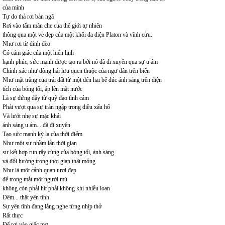
của mình
Tự do thả rơi bản ngã
Rơi vào tấm màn che của thế giới tự nhiên
thông qua một vẻ đẹp của một khối đa diện Platon và vĩnh cửu.
Như rơi từ đỉnh đèo
Có cảm giác của một hiển linh
hạnh phúc, sức mạnh được tạo ra bởi nó đã đi xuyên qua sự u ám
Chính xác như dòng hải lưu quen thuộc của ngư dân trên biển
Như mặt trăng của trái đất từ một đến hai bể đúc ánh sáng trên diện
tích của bóng tối, ấp lên mặt nước
Là sự đứng dậy từ quỹ đạo tình cảm
Phải vượt qua sự tràn ngập trong điều xấu hổ
Và lướt nhẹ sự mặc khải
ánh sáng u ám... đã đi xuyên
Tạo sức mạnh kỳ lạ của thời điểm
Như một sự nhầm lẫn thời gian
sự kết hợp run rẩy cùng của bóng tối, ánh sáng
và đổi hướng trong thời gian thật mỏng
Như là một cảnh quan tươi đẹp
để trong mắt một người mù
không còn phải hít phải không khí nhiễu loạn
Đêm... thật yên tĩnh
Sự yên tĩnh đang lắng nghe từng nhịp thở
Rất thực
Để rơi vào giấc mơ