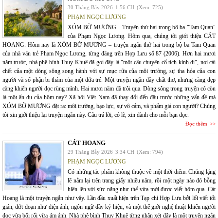
30 Tháng Bảy 2026
1:56 CH
(Xem: 725)
PHẠM NGỌC LƯƠNG
XÓM BỜ MƯƠNG – Truyện thứ hai trong bộ ba "Tam Quan"
của Phạm Ngọc Lương. Hôm qua, chúng tôi giới thiệu CÁT
HOANG. Hôm nay là XÓM BỜ MƯƠNG – truyện ngắn thứ hai trong bộ ba Tam Quan
của nhà văn trẻ Phạm Ngọc Lương, từng đăng trên Hợp Lưu số 87 (2006). Hơn hai mươi
năm trước, nhà phê bình Thụy Khuê đã gọi đây là "một câu chuyện cổ tích kinh dị", nơi cái
chết của một dòng sông song hành với sự mục rữa của môi trường, sự tha hóa của con
người và số phận bi thảm của một đứa trẻ. Một truyện ngắn đầy chất thơ, nhưng càng đẹp
càng khiến người đọc rùng mình. Hai mươi năm đã trôi qua. Dòng sông trong truyện có còn
là một ẩn dụ của hôm nay? Xã hội Việt Nam đã thay đổi đến đâu trước những vấn đề mà
XÓM BỜ MƯƠNG đặt ra: môi trường, bạo lực, sự vô cảm, và phẩm giá con người? Chúng
tôi xin giới thiệu lại truyện ngắn này. Câu trả lời, có lẽ, xin dành cho mỗi bạn đọc.
Đọc thêm
CÁT HOANG
29 Tháng Bảy 2026
3:34 CH
(Xem: 794)
PHẠM NGỌC LƯƠNG
Có những tác phẩm không thuộc về một thời điểm. Chúng lặng
lẽ nằm lại trên trang giấy nhiều năm, rồi một ngày nào đó bỗng
hiện lên với sức nặng như thể vừa mới được viết hôm qua. Cát
Hoang là một truyện ngắn như vậy. Lần đầu xuất hiện trên Tạp chí Hợp Lưu bởi lối viết tối
giản, đứt đoạn như điện ảnh, ngôn ngữ đầy ký hiệu, và một thế giới nghệ thuật khiến người
đọc vừa bối rối vừa ám ảnh. Nhà phê bình Thụy Khuê từng nhận xét đây là một truyện ngắn