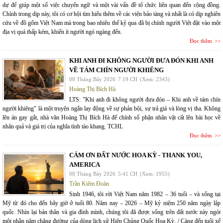
dự để giúp một số việc chuyển ngữ và một vài vấn đề tổ chức liên quan đến cộng đồng.
Chính trong dịp này, tôi có cơ hội tìm hiểu thêm về các viện bảo tàng và nhất là có dịp nghiên
cứu về đồ gốm Việt Nam mà trong bao nhiêu thế kỷ qua đã bị chính người Việt đặt vào một
địa vị quá thấp kém, khiến ít người ngó ngàng đến.
Đọc thêm
KHI ANH ĐI KHÔNG NGƯỜI ĐƯA ĐÓN KHI ANH
VỀ TÁM CHÍN NGƯỜI KHIÊNG
08 Tháng Bảy 2026
7:19 CH
(Xem: 2343)
Hoàng Thị Bích Hà
LTS: "Khi anh đi không người đưa đón – Khi anh về tám chín
người khiêng" là một truyện ngắn lay động về sự phản bội, sự trả giá và lòng vị tha. Không
lên án gay gắt, nhà văn Hoàng Thị Bích Hà để chính số phận nhân vật cất lên bài học về
nhân quả và giá trị của nghĩa tình tào khang. TCHL
Đọc thêm
CÁM ƠN ĐẤT NƯỚC HOA KỲ - THANK YOU,
AMERICA
08 Tháng Bảy 2026
5:41 CH
(Xem: 1955)
Trần Kiêm Đoàn
Sinh 1946, tôi rời Việt Nam năm 1982 – 36 tuổi – và sống tại
Mỹ từ đó cho đến bây giờ ở tuổi 80. Năm nay – 2026 – Mỹ kỷ niệm 250 năm ngày lập
quốc. Nhìn lại bản thân và gia đình mình, chúng tôi đã được sống trên đất nước này ngót
một phần năm chặng đường của dòng lịch sử Hiệp Chủng Quốc Hoa Kỳ. / Càng đến tuổi xế