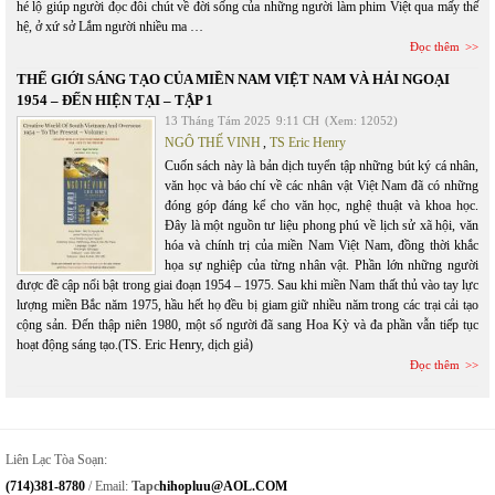
hé lộ giúp người đọc đôi chút về đời sống của những người làm phim Việt qua mấy thế
hệ, ở xứ sở Lắm người nhiều ma …
Đọc thêm
THẾ GIỚI SÁNG TẠO CỦA MIỀN NAM VIỆT NAM VÀ HẢI NGOẠI
1954 – ĐẾN HIỆN TẠI – TẬP 1
13 Tháng Tám 2025
9:11 CH
(Xem: 12052)
NGÔ THẾ VINH
,
TS Eric Henry
Cuốn sách này là bản dịch tuyển tập những bút ký cá nhân,
văn học và báo chí về các nhân vật Việt Nam đã có những
đóng góp đáng kể cho văn học, nghệ thuật và khoa học.
Đây là một nguồn tư liệu phong phú về lịch sử xã hội, văn
hóa và chính trị của miền Nam Việt Nam, đồng thời khắc
họa sự nghiệp của từng nhân vật. Phần lớn những người
được đề cập nổi bật trong giai đoạn 1954 – 1975. Sau khi miền Nam thất thủ vào tay lực
lượng miền Bắc năm 1975, hầu hết họ đều bị giam giữ nhiều năm trong các trại cải tạo
cộng sản. Đến thập niên 1980, một số người đã sang Hoa Kỳ và đa phần vẫn tiếp tục
hoạt động sáng tạo.(TS. Eric Henry, dịch giả)
Đọc thêm
Liên Lạc Tòa Soạn:
(714)381-8780
/ Email:
Tapc
Hihopluu@AOL.COM