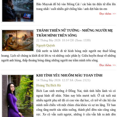
Bão Maysak đổ bộ vào Móng Cái / các bản tin điện tử dồn lên
trang nhất / suốt nhiều giờ chống bão / anh đợi bản tin em
Đọc thêm
THÁNH THIÊN NỮ TƯỚNG - NHỮNG NGƯỜI MẸ
TRẦM MÌNH TRÊN SÔNG
22 Tháng Bảy 2026
10:14 CH
(Xem: 1339)
Nguyệt Quỳnh
Đất nước ta khởi đi từ hình bóng một người mẹ thuở hồng
hoang. Lịch sử chúng ta khởi đi từ lời ru và những cuộc phân ly. Giữa huyền thoại về những
người anh hùng, thấp thoáng bóng dáng những người mẹ trầm mình trên sông.
Đọc thêm
KHI TÌNH YÊU NHUỐM MÀU TOAN TÍNH
14 Tháng Bảy 2026
12:37 SA
(Xem: 2121)
Hoàng Thị Bích Hà
Bích Lan sinh trưởng ở Đồng Nai, tính tình hiền lành và có
ngoại hình dễ nhìn. Năm nay bốn mươi tuổi. Ở cái tuổi mà
nhiều người phụ nữ đã có con vào đại học, cô trở về căn hộ của
mình mỗi chiều với một chùm chìa khóa và sự im lặng. Từ ban
công tầng mười sáu nhìn xuống, thành phố đêm nào cũng sáng
rực. Xe cộ vẫn xuôi ngược, những ô cửa vẫn hắt ra ánh đèn