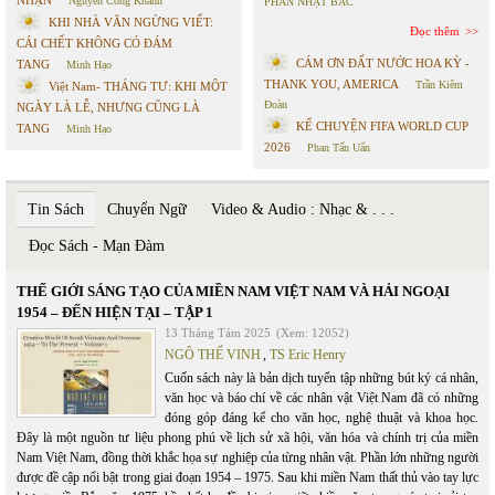
NHẬN
Nguyễn Công Khanh
PHAN NHẬT BẮC
KHI NHÀ VĂN NGỪNG VIẾT:
Đọc thêm
CÁI CHẾT KHÔNG CÓ ĐÁM
CÁM ƠN ĐẤT NƯỚC HOA KỲ -
TANG
Minh Hạo
THANK YOU, AMERICA
Trần Kiêm
Việt Nam- THÁNG TƯ: KHI MỘT
Đoàn
NGÀY LÀ LỄ, NHƯNG CŨNG LÀ
KỂ CHUYỆN FIFA WORLD CUP
TANG
Minh Hạo
2026
Phan Tấn Uẩn
Tin Sách
Chuyển Ngữ
Video & Audio : Nhạc & . . .
Đọc Sách - Mạn Đàm
THẾ GIỚI SÁNG TẠO CỦA MIỀN NAM VIỆT NAM VÀ HẢI NGOẠI
1954 – ĐẾN HIỆN TẠI – TẬP 1
13 Tháng Tám 2025
(Xem: 12052)
NGÔ THẾ VINH
,
TS Eric Henry
Cuốn sách này là bản dịch tuyển tập những bút ký cá nhân,
văn học và báo chí về các nhân vật Việt Nam đã có những
đóng góp đáng kể cho văn học, nghệ thuật và khoa học.
Đây là một nguồn tư liệu phong phú về lịch sử xã hội, văn hóa và chính trị của miền
Nam Việt Nam, đồng thời khắc họa sự nghiệp của từng nhân vật. Phần lớn những người
được đề cập nổi bật trong giai đoạn 1954 – 1975. Sau khi miền Nam thất thủ vào tay lực