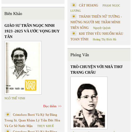
CÁT HOANG
PHẠM NGỌC
LƯƠNG
Biên Khảo
THÁNH THIÊN NỮ TƯỚNG -
NHỮNG NGƯỜI MẸ TRẦM MÌNH
GIÁO SƯ TRẦN NGỌC NINH
TRÊN SÔNG
Nguyệt Quỳnh
1923 -2025 VÀ ƯỚC VỌNG DUY
KHI TÌNH YÊU NHUỐM MÀU
TÂN
TOAN TÍNH
Hoàng Thị Bích Hà
Phỏng Vấn
TRÒ CHUYỆN VỚI NHÀ THƠ
TRANG CHÂU
NGÔ THẾ VINH
Đọc thêm
Cristoforo Borri Và Ký Sự Đàng
Trong Iii. Quan Khám Lý Trần Đức Hòa
Và Cơ Sở Nước Mặn
THỤY KHUÊ
Cristoforo Borri Và Ký Sự Đàng