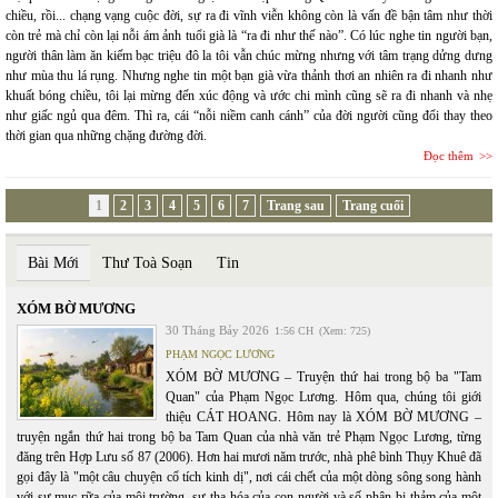
chiều, rồi... chạng vạng cuộc đời, sự ra đi vĩnh viễn không còn là vấn đề bận tâm như thời
còn trẻ mà chỉ còn lại nỗi ám ảnh tuổi già là “ra đi như thế nào”. Có lúc nghe tin người bạn,
người thân làm ăn kiếm bạc triệu đô la tôi vẫn chúc mừng nhưng với tâm trạng dửng dưng
như mùa thu lá rụng. Nhưng nghe tin một bạn già vừa thảnh thơi an nhiên ra đi nhanh như
khuất bóng chiều, tôi lại mừng đến xúc động và ước chi mình cũng sẽ ra đi nhanh và nhẹ
như giấc ngủ qua đêm. Thì ra, cái “nỗi niềm canh cánh” của đời người cũng đổi thay theo
thời gian qua những chặng đường đời.
Đọc thêm
1
2
3
4
5
6
7
Trang sau
Trang cuối
Bài Mới
Thư Toà Soạn
Tin
XÓM BỜ MƯƠNG
30 Tháng Bảy 2026
1:56 CH
(Xem: 725)
PHẠM NGỌC LƯƠNG
XÓM BỜ MƯƠNG – Truyện thứ hai trong bộ ba "Tam
Quan" của Phạm Ngọc Lương. Hôm qua, chúng tôi giới
thiệu CÁT HOANG. Hôm nay là XÓM BỜ MƯƠNG –
truyện ngắn thứ hai trong bộ ba Tam Quan của nhà văn trẻ Phạm Ngọc Lương, từng
đăng trên Hợp Lưu số 87 (2006). Hơn hai mươi năm trước, nhà phê bình Thụy Khuê đã
gọi đây là "một câu chuyện cổ tích kinh dị", nơi cái chết của một dòng sông song hành
với sự mục rữa của môi trường, sự tha hóa của con người và số phận bi thảm của một