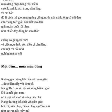
mưa đang nhạo báng môi mềm
cười khanh khách trong câm lặng
và em bảo
đó là cách mà giọt mưa giông giống nước mắt mà không có nỗi đau
em chẳng biết giấu đôi mắt vào đâu
giữa ngày buột rời nhau
như chiếc dây đồng hồ vừa tháo
chẳng có gì ngoài mưa
và giấc ngủ thiếu còn điều gì câm lặng
em tuột rơi nỗi nhớ
nghĩ gì mà xa xôi
Một đêm... mưa mùa đông
Không gian rộng lớn của siêu cảm giác
...được làm đầy với đêm tối
Nàng Thơ... như một sự sùng bái ảo giác
Đó là mỗi giọt mưa
nó tuyệt vời như lời sống bện chặt
Nàng thường đối chất với cảm giác
bối rối, trêu chọc, đề cao hay ngưỡng mộ
như sự run rẩy mây mù