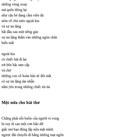
những vòng xoay
mà quên dừng lại
như cậu bé đang cầm viên đá
ném về chú mèo ngoài kia
và sự im lặng
bắt đầu sau một tiếng gào
sự im lặng thấm vào những ngón chân
biến mất
ngoài kia
có chiếc hài đi lạc
rơi bên bậc tam cấp
và chờ
những con số hoàn hảo từ đôi mắt
có sự im lặng tàn nhẫn
nằm yên trong những chiếc túi da
Một nửa cho bài thơ
Chẳng phải nỗi buồn của người vị vong
bị suy di sau một cơn bão dữ
giấc mơ bạo động lấp nửa mặt mình
ngược đãi chuyến đi bằng những mạt ngôn