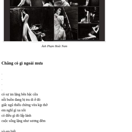
Ảnh
Phạm Hoài Nam
Chẳng có gì ngoài mưa
.
.
.
.
có sự im lặng bên bậc cửa
nỗi buồn đang bị tru di ở đó
giấc ngủ thiếu chừng vừa kịp thở
em nghĩ gì xa xôi
có điều gì đó lấp lánh
cuộc sống lặng như sương đêm
và em biết