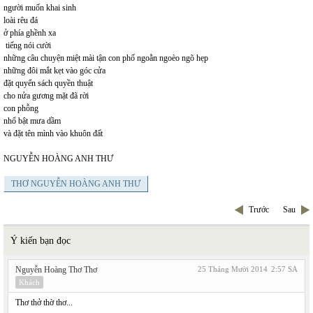
người muốn khai sinh
loài rêu đá
ở phía ghềnh xa
tiếng nói cười
những câu chuyện miệt mài tận con phố ngoằn ngoèo ngõ hẹp
những đôi mắt kẹt vào góc cửa
đặt quyển sách quyền thuật
cho nửa gương mặt đã rời
con phỗng
nhổ bật mưa dầm
và đặt tên mình vào khuôn đất
NGUYỄN HOÀNG ANH THƯ
THƠ NGUYỄN HOÀNG ANH THƯ
Trước
Sau
Ý kiến bạn đọc
Nguyễn Hoàng Thơ Thơ
25 Tháng Mười 2014
2:57 SA
Khách
Thơ thở thờ thơ...