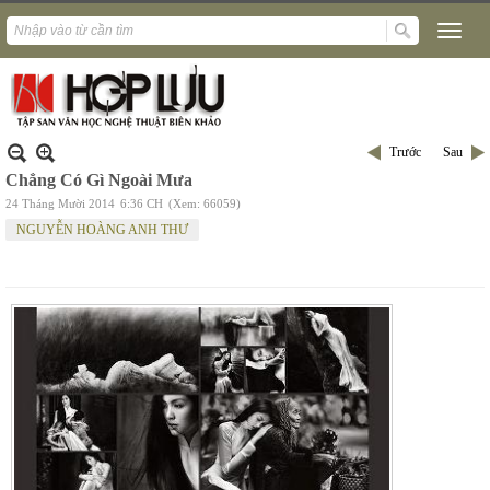
Trước
Sau
Chẳng Có Gì Ngoài Mưa
24 Tháng Mười 2014
6:36 CH
(Xem: 66059)
NGUYỄN HOÀNG ANH THƯ