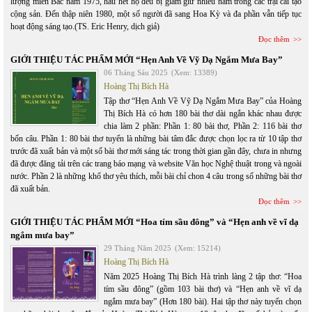
lượng miền Bắc năm 1975, hầu hết họ đều bị giam giữ nhiều năm trong các trại cải tạo
cộng sản. Đến thập niên 1980, một số người đã sang Hoa Kỳ và đa phần vẫn tiếp tục
hoạt động sáng tạo.(TS. Eric Henry, dịch giả)
Đọc thêm
GIỚI THIỆU TÁC PHẨM MỚI “Hẹn Anh Về Vỹ Dạ Ngắm Mưa Bay”
06 Tháng Sáu 2025
(Xem: 13389)
Hoàng Thị Bích Hà
Tập thơ “Hẹn Anh Về Vỹ Dạ Ngắm Mưa Bay” của Hoàng
Thị Bích Hà có hơn 180 bài thơ dài ngắn khác nhau được
chia làm 2 phần: Phần 1: 80 bài thơ, Phần 2: 116 bài thơ
bốn câu. Phần 1: 80 bài thơ tuyển là những bài tâm đắc được chọn lọc ra từ 10 tập thơ
trước đã xuất bản và một số bài thơ mới sáng tác trong thời gian gần đây, chưa in nhưng
đã được đăng tải trên các trang báo mạng và website Văn học Nghệ thuật trong và ngoài
nước. Phần 2 là những khổ thơ yêu thích, mỗi bài chỉ chon 4 câu trong số những bài thơ
đã xuất bản.
Đọc thêm
GIỚI THIỆU TÁC PHẨM MỚI “Hoa tím sầu đông” và “Hẹn anh về vĩ dạ
ngắm mưa bay”
29 Tháng Năm 2025
(Xem: 15214)
Hoàng Thị Bích Hà
Năm 2025 Hoàng Thị Bích Hà trình làng 2 tập thơ: “Hoa
tím sầu đông” (gồm 103 bài thơ) và “Hẹn anh về vĩ dạ
ngắm mưa bay” (Hơn 180 bài). Hai tập thơ này tuyển chọn