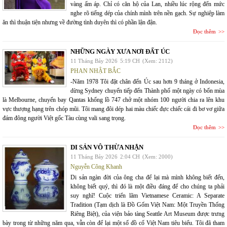
vàng ấm áp. Chỉ có căn hộ của Lan, nhiều lúc rộng đến mức
nghe rõ tiếng dép của chính mình trên nền gạch. Sự nghiệp làm
ăn thì thuận tiện nhưng về đường tình duyên thì có phần lận đận.
Đọc thêm
NHỮNG NGÀY XƯA NƠI ĐẤT ÚC
11 Tháng Bảy 2026
5:19 CH
(Xem: 2112)
PHAN NHẬT BẮC
-Năm 1978 Tôi đặt chân đến Úc sau hơn 9 tháng ở Indonesia,
dừng Sydney chuyển tiếp đến Thành phố một ngày có bốn mùa
là Melbourne, chuyến bay Qantas khổng lồ 747 chở một nhóm 100 người chia ra lên khu
vực thượng hạng trên chóp mũi. Tôi mang đôi dép hai màu chiếc đực chiếc cái đi bơ vơ giữa
đám đông người Việt gốc Tàu cùng vali sang trọng.
Đọc thêm
DI SẢN VÔ THỪA NHẬN
11 Tháng Bảy 2026
2:04 CH
(Xem: 2000)
Nguyễn Công Khanh
Di sản ngàn đời của ông cha để lại mà mình không biết đến,
không biết quý, thì đó là một điều đáng để cho chúng ta phải
suy nghĩ! Cuộc triển lãm Vietnamese Ceramic: A Separate
Tradition (Tạm dịch là Đồ Gốm Việt Nam: Một Truyền Thống
Riêng Biệt), của viện bảo tàng Seattle Art Museum được trưng
bày trong từ những năm qua, vẫn còn để lại một số đồ cổ Việt Nam tiêu biểu. Tôi đã tham