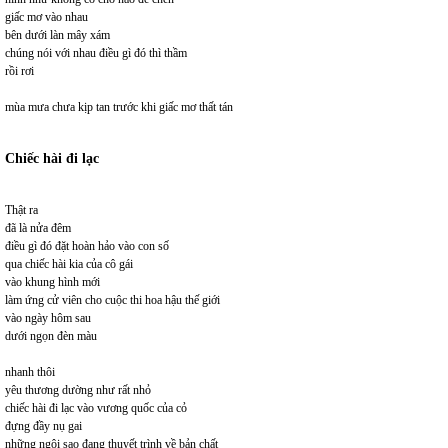
giấc mơ vào nhau
bên dưới làn mây xám
chúng nói với nhau điều gì đó thì thầm
rồi rơi
mùa mưa chưa kịp tan trước khi giấc mơ thất tán
Chiếc hài đi lạc
Thật ra
đã là nửa đêm
điều gì đó đặt hoàn hảo vào con số
qua chiếc hài kia của cô gái
vào khung hình mới
làm ứng cử viên cho cuộc thi hoa hậu thế giới
vào ngày hôm sau
dưới ngọn đèn màu
nhanh thôi
yêu thương dường như rất nhỏ
chiếc hài đi lạc vào vương quốc của cỏ
đựng đầy nụ gai
những ngôi sao đang thuyết trình về bản chất