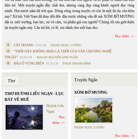
đứa trẻ. Một truyện ngắn đầy chất thơ, nhưng càng đẹp càng khiến người đọc rùng
mình. Hai mươi năm đã trôi qua. Dòng sông trong truyện có còn là một ẩn dụ của hôm
nay? Xã hội Việt Nam đã thay đổi đến đâu trước những vấn đề mà XÓM BỜ MƯƠNG
đặt ra: môi trường, bạo lực, sự vô cảm, và phẩm giá con người? Chúng tôi xin giới thiệu
lại truyện ngắn này. Câu trả lời, có lẽ, xin dành cho mỗi bạn đọc.
Đọc thêm
CÁT HOANG
3:34 CH
PHẠM NGỌC LƯƠNG
“THỜI NÀY KHÔNG PHẢI LÀ THỜI CỦA VĂN CHƯƠNG NGHỆ
THUẬT”
10:50 CH
MAI AN NGUYỄN ANH TUẤN
BÃO Ở VÙNG BIÊN
10:23 CH
PHAN THANH BÌNH
Truyện Ngắn
Thơ
XÓM BỜ MƯƠNG
THƠ HUỲNH LIỄU NGẠN - LỤC
BÁT VỀ HUẾ
Huỳnh Liễu
Ngạn
Đọc
thêm
PHẠM NGỌC LƯƠNG
Đọc thêm