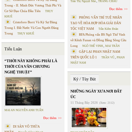
Trần Thị Nguyệt Mai
,
TRANG CHÂU
Trong - II. Minh Đức Vương Thái Phi Và
Đọc thêm
Cơ Sở Đạo Chúa Đầu Tiên
THỤY
KHUÊ
PHỎNG VẤN TRÍ TUỆ NHÂN
Cristoforo Borri Và Ký Sự Đàng
TẠO VỀ HÒA HỢP HÒA GIẢI DÂN
Trong I. Đất Nước Và Con Người Đàng
TỘC VIỆT NAM
Trần Kiêm Đoàn
Trong
THỤY KHUÊ
RFA Phỏng vấn BS Ngô Thế Vinh
về Kênh Funan và Đồng Bằng Sông Cửu
Long
NGÔ THẾ VINH
,
MAI TRẦN
Tiểu Luận
GẶP LẠI PHAN NHẬT NAM
TRÊN QUỐC LỘ 1
TRẦN VŨ
,
PHAN
“THỜI NÀY KHÔNG PHẢI LÀ
NHẬT NAM
THỜI CỦA VĂN CHƯƠNG
NGHỆ THUẬT”
Ký / Tùy Bút
NHỮNG NGÀY XƯA NƠI ĐẤT
ÚC
11 Tháng Bảy 2026
(Xem: 2112)
MAI AN NGUYỄN ANH TUẤN
Đọc thêm
DI SẢN VÔ THỪA