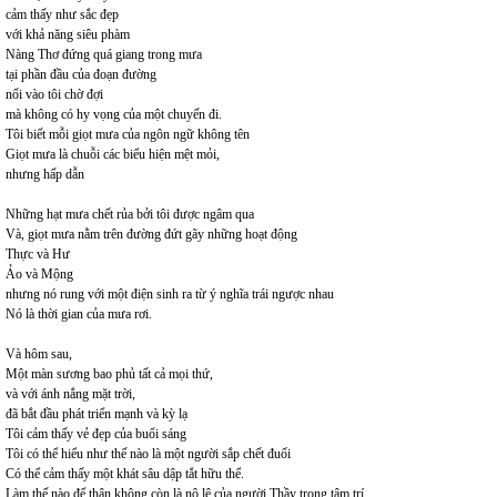
cảm thấy như sắc đẹp
với khả năng siêu phàm
Nàng Thơ đứng quá giang trong mưa
tại phần đầu của đoạn đường
nối vào tôi chờ đợi
mà không có hy vọng của một chuyến đi.
Tôi biết mỗi giọt mưa của ngôn ngữ không tên
Giọt mưa là chuỗi các biểu hiện mệt mỏi,
nhưng hấp dẫn
Những hạt mưa chết rủa bởi tôi được ngâm qua
Và, giọt mưa nằm trên đường đứt gãy những hoạt động
Thực và Hư
Ảo và Mộng
nhưng nó rung với một điện sinh ra từ ý nghĩa trái ngược nhau
Nó là thời gian của mưa rơi.
Và hôm sau,
Một màn sương bao phủ tất cả mọi thứ,
và với ánh nắng mặt trời,
đã bắt đầu phát triển mạnh và kỳ lạ
Tôi cảm thấy vẻ đẹp của buổi sáng
Tôi có thể hiểu như thế nào là một người sắp chết đuối
Có thể cảm thấy một khát sâu dập tắt hữu thể.
Làm thế nào để thân không còn là nô lệ của người Thầy trong tâm trí