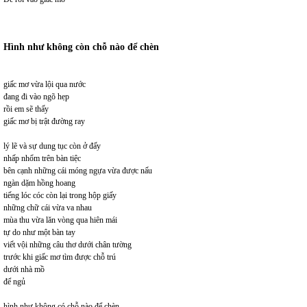
Hình như không còn chỗ nào để chèn
giấc mơ vừa lội qua nước
đang đi vào ngõ hẹp
rồi em sẽ thấy
giấc mơ bị trật đường ray
lý lẽ và sự dung tục còn ở đấy
nhấp nhổm trên bàn tiệc
bên cạnh những cái móng ngựa vừa được nấu
ngàn dặm hồng hoang
tiếng lóc cóc còn lại trong hộp giấy
những chữ cái vừa va nhau
mùa thu vừa lăn vòng qua hiên mái
tự do như một bàn tay
viết vội những câu thơ dưới chân tường
trước khi giấc mơ tìm được chỗ trú
dưới nhà mồ
để ngủ
hình như không có chỗ nào để chèn