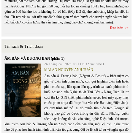
ra những bài thơ tâm đắc của Hoàng Thị Bích Hà trong 10 tập thơ đã xuất bản từ mấy
năm trước đây. Những tập gồm 50 bài, mỗi tập lọc ra khoảng 10-15 bài, trong những tập
gồm có 100 bài thơ lọc ra khoảng 15-20 bài. (Đây là 2 tập thơ cuối cùng khép lại việc in
thơ. Từ nay về sau tôi tiếp tục dành thời gian và tâm huyết cho truyện ngắn và tùy bút,
nếu bất chợt có cảm hứng thì vẫn làm thơ, đăng báo chứ không xuất bản nữa).
Đọc thêm
Tin sách & Trích đoạn
ÂM BẢN VÀ DƯƠNG BẢN (phần 1)
26 Tháng Sáu 2026
4:21 CH
(Xem: 2551)
MAI AN NGUYỄN ANH TUẤN
Âm bản & Dương bản (Négatif & Positif) – khái niệm có
gốc từ điện ảnh phim nhựa, còn gọi là phim điện ảnh hoặc
phim chiếu rạp, liên quan đến quy trình sản xuất phim có từ
buổi sơ sinh của Nghệ thuật Thứ Bảy - Nàng Tiên Út từ
cuối thế kỷ XIX (hiện phim nhựa và các loại máy quay máy
chiếu phim nhựa đã được đưa vào các Bảo tàng Điện ảnh),
cái quy trình mà nếu ai đó muốn tìm hiểu trên Google sẽ
không bao giờ có được thông tin đầy đủ… Nhưng, cuốn
sách này không đi sâu vào công nghệ Điện ảnh, chỉ mượn
khái niệm Âm bản & Dương bản như một cánh cửa ban đầu, một ký hiệu nghệ thuật
nhỏ để phác họa hành trình tinh thần của tác giả, cùng đôi ba lát cắt tự sự về nghề qua đó