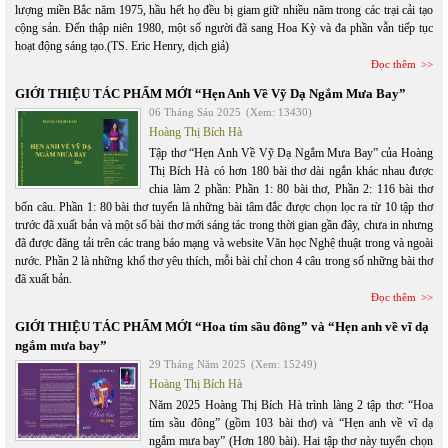
lượng miền Bắc năm 1975, hầu hết họ đều bị giam giữ nhiều năm trong các trại cải tạo
cộng sản. Đến thập niên 1980, một số người đã sang Hoa Kỳ và đa phần vẫn tiếp tục
hoạt động sáng tạo.(TS. Eric Henry, dịch giả)
Đọc thêm
GIỚI THIỆU TÁC PHẨM MỚI “Hẹn Anh Về Vỹ Dạ Ngắm Mưa Bay”
06 Tháng Sáu 2025
(Xem: 13430)
Hoàng Thị Bích Hà
Tập thơ “Hẹn Anh Về Vỹ Dạ Ngắm Mưa Bay” của Hoàng
Thị Bích Hà có hơn 180 bài thơ dài ngắn khác nhau được
chia làm 2 phần: Phần 1: 80 bài thơ, Phần 2: 116 bài thơ
bốn câu. Phần 1: 80 bài thơ tuyển là những bài tâm đắc được chọn lọc ra từ 10 tập thơ
trước đã xuất bản và một số bài thơ mới sáng tác trong thời gian gần đây, chưa in nhưng
đã được đăng tải trên các trang báo mạng và website Văn học Nghệ thuật trong và ngoài
nước. Phần 2 là những khổ thơ yêu thích, mỗi bài chỉ chon 4 câu trong số những bài thơ
đã xuất bản.
Đọc thêm
GIỚI THIỆU TÁC PHẨM MỚI “Hoa tím sầu đông” và “Hẹn anh về vĩ dạ
ngắm mưa bay”
29 Tháng Năm 2025
(Xem: 15249)
Hoàng Thị Bích Hà
Năm 2025 Hoàng Thị Bích Hà trình làng 2 tập thơ: “Hoa
tím sầu đông” (gồm 103 bài thơ) và “Hẹn anh về vĩ dạ
ngắm mưa bay” (Hơn 180 bài). Hai tập thơ này tuyển chọn