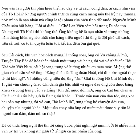
Nếu văn là người thì phải hiểu thế nào đây về tư cách công dân, tư cách nhà văn
của Tô Hoài? Những người chính trực đi cùng cách mạng nửa thế kỷ nay thường
nói: mình là nạn nhân mà cũng là tội phạm của hiện tình đất nước. Nguyễn Minh
Châu sám hối bằng “Lời ai điếu…” Chế Lan Viên sám hối trong Di cảo thơ…
Nhưng với Tô Hoài thì không thế. Ông không hề là nạn nhân vì trong những
năm tháng hiểm nghèo nhất cho hàng triệu người thì ông là đội phó cải cách,
trên cả trời, có toàn quyền luận tội, kết án, đêm ôm gái quê.
Sau Cải cách, khi văn học cách mạng là thống soái, ông có Vợ chồng A Phủ,
Truyện Tây Bắc để hóa thân thành một trong vài ba người vai vế nhất của Hội
Nhà văn Việt Nam, cái hội sang trọng và hưởng nhiều ơn mưa móc. Miệng thế
gian có cả câu vè về ông: “Đảng đoàn là đảng đoàn Hoài, chỉ đi nước ngoài thực
tế thì không!”. Vì những cống hiến đó, ông “ẵm” Giải thưởng Hồ Chí Minh đợt
1, giải văn chương Giao Chỉ danh giá bậc nhất và nghe đâu ông còn được bằng
khen về công trạng bảo vệ Đảng! Khi đất nước đổi mới, ông có Cát bụi chân ai,
Chiều chiều rồi bây giờ là Ba người khác… Trước vấn nạn của dân tộc, ông xoa
hai bàn tay như người vô can, “hò lơ hò lờ”, tưng tửng kể chuyện đời xưa,
chuyện của người khác! Một tuần chay nữa ông có nước mắt: được suy tôn là
người can đảm, dám nói sự thật!
Dù có thực lòng nghĩ thế thì tôi cũng buộc phải nghi ngờ mình, bởi lẽ nhiều nhà
văn uy tín và không ít người tử tế ngợi ca tác phẩm của ông.