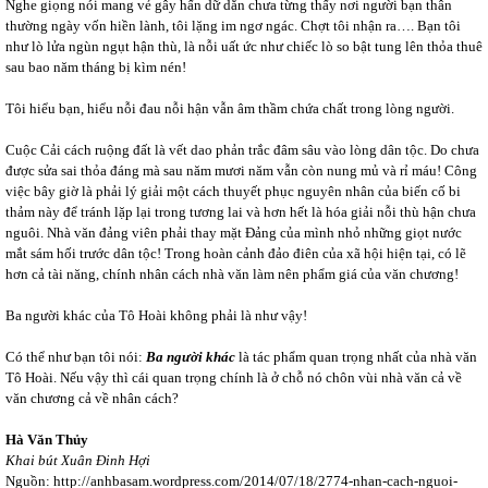
Nghe giọng nói mang vẻ gây hấn dữ dằn chưa từng thấy nơi người bạn thân
thường ngày vốn hiền lành, tôi lặng im ngơ ngác. Chợt tôi nhận ra…. Bạn tôi
như lò lửa ngùn ngụt hận thù, là nỗi uất ức như chiếc lò so bật tung lên thỏa thuê
sau bao năm tháng bị kìm nén!
Tôi hiểu bạn, hiểu nỗi đau nỗi hận vẫn âm thầm chứa chất trong lòng người.
Cuộc Cải cách ruộng đất là vết dao phản trắc đâm sâu vào lòng dân tộc. Do chưa
được sửa sai thỏa đáng mà sau năm mươi năm vẫn còn nung mủ và rỉ máu! Công
việc bây giờ là phải lý giải một cách thuyết phục nguyên nhân của biến cố bi
thảm này để tránh lặp lại trong tương lai và hơn hết là hóa giải nỗi thù hận chưa
nguôi. Nhà văn đảng viên phải thay mặt Đảng của mình nhỏ những giọt nước
mắt sám hối trước dân tộc! Trong hoàn cảnh đảo điên của xã hội hiện tại, có lẽ
hơn cả tài năng, chính nhân cách nhà văn làm nên phẩm giá của văn chương!
Ba người khác của Tô Hoài không phải là như vậy!
Có thể như bạn tôi nói:
Ba người khác
là tác phẩm quan trọng nhất của nhà văn
Tô Hoài. Nếu vậy thì cái quan trọng chính là ở chỗ nó chôn vùi nhà văn cả về
văn chương cả về nhân cách?
Hà Văn Thủy
Khai bút Xuân Đinh Hợi
Nguồn: http://anhbasam.wordpress.com/2014/07/18/2774-nhan-cach-nguoi-