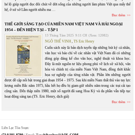
hé lộ giúp người đọc đôi chút về đời sống của những người làm phim Việt qua mấy thế
hệ, ở xứ sở Lắm người nhiều ma …
Đọc thêm
THẾ GIỚI SÁNG TẠO CỦA MIỀN NAM VIỆT NAM VÀ HẢI NGOẠI
1954 – ĐẾN HIỆN TẠI – TẬP 1
13 Tháng Tám 2025
9:11 CH
(Xem: 12082)
NGÔ THẾ VINH
,
TS Eric Henry
Cuốn sách này là bản dịch tuyển tập những bút ký cá nhân,
văn học và báo chí về các nhân vật Việt Nam đã có những
đóng góp đáng kể cho văn học, nghệ thuật và khoa học.
Đây là một nguồn tư liệu phong phú về lịch sử xã hội, văn
hóa và chính trị của miền Nam Việt Nam, đồng thời khắc
họa sự nghiệp của từng nhân vật. Phần lớn những người
được đề cập nổi bật trong giai đoạn 1954 – 1975. Sau khi miền Nam thất thủ vào tay lực
lượng miền Bắc năm 1975, hầu hết họ đều bị giam giữ nhiều năm trong các trại cải tạo
cộng sản. Đến thập niên 1980, một số người đã sang Hoa Kỳ và đa phần vẫn tiếp tục
hoạt động sáng tạo.(TS. Eric Henry, dịch giả)
Đọc thêm
Liên Lạc Tòa Soạn: