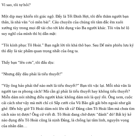
Vì sao, tôi tự hỏi?
Một dịp may khiến tôi giác ngộ. Đấy là Tết Đinh Hợi, tôi đến thăm người bạn
thân, là nhà văn “có môn bài”. Câu chuyện của chúng tôi tâm đắc êm xuôi
xướng tùy trong mọi đề tài cho tới khi đụng vào Ba người khác. Tôi vừa hé lộ
suy nghĩ của mình thì bị dằn mặt:
“Tôi kính phục Tô Hoài.” Bạn ngắt lời tôi khá thô bạo. Sau Dế mèn phiêu lưu ký
thì đây là tác phẩm quan trọng nhất của ông ta.
Thấy bạn “lên cơn”, tôi đấu dịu:
“Nhưng đấy đâu phải là tiểu thuyết!”
“Vậy ông bảo phải thế nào mới là tiểu thuyết?” Bạn tôi vặc lại. Mỗi nhà văn là
người tạo ra phong cách! Mà cần gì phải là tiểu thuyết hay không tiểu thuyết?
Miễn dám nói những điều người khác không dám nói là quý rồi. Ông xem, cuộc
cải cách như vậy mà mới chỉ có Sắp cưới của Vũ Bão gãi gãi bên ngoài như gãi
ghẻ. Đến bây giờ Tô Hoài dám nói lên tất cả! Đảng căm Tô Hoài lắm mà chưa tìm
cách nào trị được! Ông cứ viết đi. Tô Hoài đang chờ được “đánh” đó! Bất kỳ kẻ
nào đụng đến Tô Hoài cũng là nịnh Đảng, là chống lại tâm linh, nguyện vọng
của nhân dân…