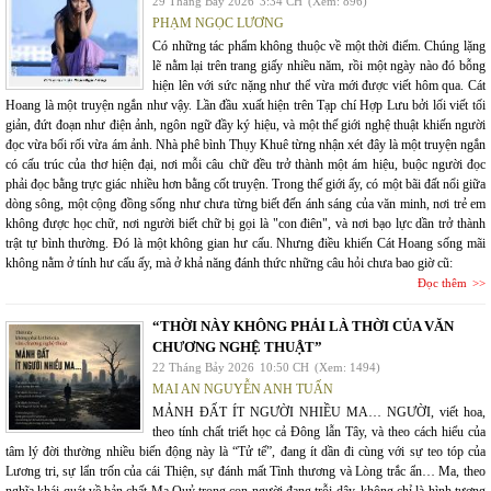
29 Tháng Bảy 2026
3:34 CH
(Xem: 896)
PHẠM NGỌC LƯƠNG
Có những tác phẩm không thuộc về một thời điểm. Chúng lặng
lẽ nằm lại trên trang giấy nhiều năm, rồi một ngày nào đó bỗng
hiện lên với sức nặng như thể vừa mới được viết hôm qua. Cát
Hoang là một truyện ngắn như vậy. Lần đầu xuất hiện trên Tạp chí Hợp Lưu bởi lối viết tối
giản, đứt đoạn như điện ảnh, ngôn ngữ đầy ký hiệu, và một thế giới nghệ thuật khiến người
đọc vừa bối rối vừa ám ảnh. Nhà phê bình Thụy Khuê từng nhận xét đây là một truyện ngắn
có cấu trúc của thơ hiện đại, nơi mỗi câu chữ đều trở thành một ám hiệu, buộc người đọc
phải đọc bằng trực giác nhiều hơn bằng cốt truyện. Trong thế giới ấy, có một bãi đất nổi giữa
dòng sông, một cộng đồng sống như chưa từng biết đến ánh sáng của văn minh, nơi trẻ em
không được học chữ, nơi người biết chữ bị gọi là "con điên", và nơi bạo lực dần trở thành
trật tự bình thường. Đó là một không gian hư cấu. Nhưng điều khiến Cát Hoang sống mãi
không nằm ở tính hư cấu ấy, mà ở khả năng đánh thức những câu hỏi chưa bao giờ cũ:
Đọc thêm
“THỜI NÀY KHÔNG PHẢI LÀ THỜI CỦA VĂN
CHƯƠNG NGHỆ THUẬT”
22 Tháng Bảy 2026
10:50 CH
(Xem: 1494)
MAI AN NGUYỄN ANH TUẤN
MẢNH ĐẤT ÍT NGƯỜI NHIỀU MA… NGƯỜI, viết hoa,
theo tính chất triết học cả Đông lẫn Tây, và theo cách hiểu của
tâm lý đời thường nhiều biến động này là “Tử tế”, đang ít dần đi cùng với sự teo tóp của
Lương tri, sự lẩn trốn của cái Thiện, sự đánh mất Tình thương và Lòng trắc ẩn… Ma, theo