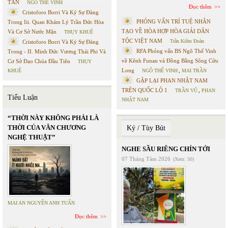
TÂN
NGÔ THẾ VINH
Đọc thêm
Cristoforo Borri Và Ký Sự Đàng
PHỎNG VẤN TRÍ TUỆ NHÂN
Trong Iii. Quan Khám Lý Trần Đức Hòa
TẠO VỀ HÒA HỢP HÒA GIẢI DÂN
Và Cơ Sở Nước Mặn
THỤY KHUÊ
TỘC VIỆT NAM
Trần Kiêm Đoàn
Cristoforo Borri Và Ký Sự Đàng
RFA Phỏng vấn BS Ngô Thế Vinh
Trong - II. Minh Đức Vương Thái Phi Và
về Kênh Funan và Đồng Bằng Sông Cửu
Cơ Sở Đạo Chúa Đầu Tiên
THỤY
Long
KHUÊ
NGÔ THẾ VINH
,
MAI TRẦN
GẶP LẠI PHAN NHẬT NAM
TRÊN QUỐC LỘ 1
TRẦN VŨ
,
PHAN
Tiểu Luận
NHẬT NAM
“THỜI NÀY KHÔNG PHẢI LÀ
THỜI CỦA VĂN CHƯƠNG
Ký / Tùy Bút
NGHỆ THUẬT”
NGHE SẦU RIÊNG CHÍN TỚI
07 Tháng Tám 2026
(Xem: 50)
MAI AN NGUYỄN ANH TUẤN
Đọc thêm