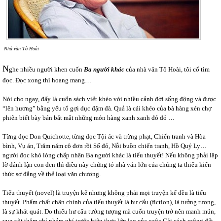
Nhà văn Tô Hoài
N
ghe nhiều người khen cuốn
Ba người khác
của nhà văn Tô Hoài, tôi cố tìm
đọc. Đọc xong thì hoang mang…
Nói cho ngay, đấy là cuốn sách viết khéo với nhiều cảnh đời sống động và được
“lên hương” bằng yếu tố gợi dục đậm đà. Quả là cái khéo của bà hàng xén chợ
phiên biết bày bán bắt mắt những món hàng xanh xanh đỏ đỏ …
Từng đọc Don Quichotte, từng đọc Tội ác và trừng phạt, Chiến tranh và Hòa
bình, Vụ án, Trăm năm cô đơn rồi Số đỏ, Nỗi buồn chiến tranh, Hồ Quý Ly…
người đọc khó lòng chấp nhận Ba người khác là tiểu thuyết! Nếu không phải lập
lờ đánh lận con đen thì điều này chứng tỏ nhà văn lớn của chúng ta thiếu kiến
thức sơ đẳng về thể loại văn chương.
Tiểu thuyết (novel) là truyện kể nhưng không phải mọi truyện kể đều là tiểu
thuyết. Phẩm chất chân chính của tiểu thuyết là hư cấu (fiction), là tưởng tượng,
là sự khát quát. Do thiếu hư cấu tưởng tượng mà cuốn truyện trở nên manh mún,
vụn vặt thậm chí nhảm nhí trước hiện thực lớn lao của cuộc Cải cách ruộng đất