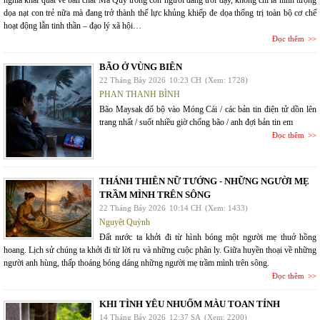
nghĩa khái quát về bản chất Ma Quỷ trong con người đang trỗi dậy, không chỉ là hình tượng
dọa nạt con trẻ nữa mà đang trở thành thế lực khủng khiếp đe dọa thống trị toàn bộ cơ chế
hoạt động lẫn tinh thần – đạo lý xã hội…
Đọc thêm
BÃO Ở VÙNG BIÊN
22 Tháng Bảy 2026
10:23 CH
(Xem: 1728)
PHAN THANH BÌNH
Bão Maysak đổ bộ vào Móng Cái / các bản tin điện tử dồn lên
trang nhất / suốt nhiều giờ chống bão / anh đợi bản tin em
Đọc thêm
THÁNH THIÊN NỮ TƯỚNG - NHỮNG NGƯỜI MẸ
TRẦM MÌNH TRÊN SÔNG
22 Tháng Bảy 2026
10:14 CH
(Xem: 1433)
Nguyệt Quỳnh
Đất nước ta khởi đi từ hình bóng một người mẹ thuở hồng
hoang. Lịch sử chúng ta khởi đi từ lời ru và những cuộc phân ly. Giữa huyền thoại về những
người anh hùng, thấp thoáng bóng dáng những người mẹ trầm mình trên sông.
Đọc thêm
KHI TÌNH YÊU NHUỐM MÀU TOAN TÍNH
14 Tháng Bảy 2026
12:37 SA
(Xem: 2200)