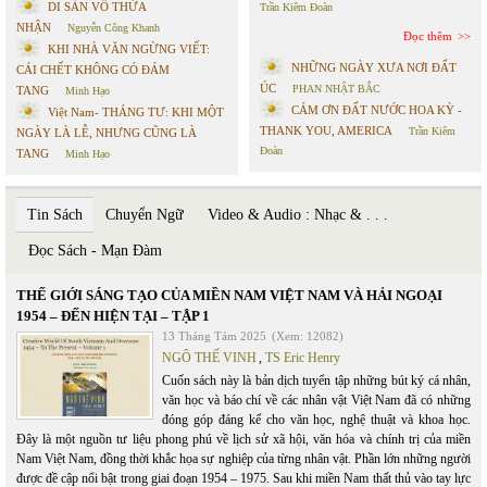
DI SẢN VÔ THỪA
Trần Kiêm Đoàn
NHẬN
Nguyễn Công Khanh
Đọc thêm
KHI NHÀ VĂN NGỪNG VIẾT:
NHỮNG NGÀY XƯA NƠI ĐẤT
CÁI CHẾT KHÔNG CÓ ĐÁM
ÚC
PHAN NHẬT BẮC
TANG
Minh Hạo
CÁM ƠN ĐẤT NƯỚC HOA KỲ -
Việt Nam- THÁNG TƯ: KHI MỘT
THANK YOU, AMERICA
Trần Kiêm
NGÀY LÀ LỄ, NHƯNG CŨNG LÀ
Đoàn
TANG
Minh Hạo
Tin Sách
Chuyển Ngữ
Video & Audio : Nhạc & . . .
Đọc Sách - Mạn Đàm
THẾ GIỚI SÁNG TẠO CỦA MIỀN NAM VIỆT NAM VÀ HẢI NGOẠI
1954 – ĐẾN HIỆN TẠI – TẬP 1
13 Tháng Tám 2025
(Xem: 12082)
NGÔ THẾ VINH
,
TS Eric Henry
Cuốn sách này là bản dịch tuyển tập những bút ký cá nhân,
văn học và báo chí về các nhân vật Việt Nam đã có những
đóng góp đáng kể cho văn học, nghệ thuật và khoa học.
Đây là một nguồn tư liệu phong phú về lịch sử xã hội, văn hóa và chính trị của miền
Nam Việt Nam, đồng thời khắc họa sự nghiệp của từng nhân vật. Phần lớn những người
được đề cập nổi bật trong giai đoạn 1954 – 1975. Sau khi miền Nam thất thủ vào tay lực