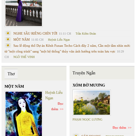
NGHE SẦU RIÊNG CHÍN TỚI
11:11 CH
Trần Kiêm Đoàn
MỘT NĂM
11:05 CH
Huỳnh Liễu Ngạn
Sau lễ động thổ Dự án Kênh Funan Techo Cách đây 2 năm, Cần một tầm nhìn mới:
từ "một công trình" sang "một hệ thống" thủy văn ảnh hưởng trên toàn lưu vực
10:29
CH
NGÔ THẾ VINH
Truyện Ngắn
Thơ
XÓM BỜ MƯƠNG
MỘT NĂM
Huỳnh Liễu
Ngạn
Đọc
thêm
PHẠM NGỌC LƯƠNG
Đọc thêm