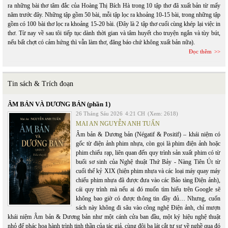
ra những bài thơ tâm đắc của Hoàng Thị Bích Hà trong 10 tập thơ đã xuất bản từ mấy
năm trước đây. Những tập gồm 50 bài, mỗi tập lọc ra khoảng 10-15 bài, trong những tập
gồm có 100 bài thơ lọc ra khoảng 15-20 bài. (Đây là 2 tập thơ cuối cùng khép lại việc in
thơ. Từ nay về sau tôi tiếp tục dành thời gian và tâm huyết cho truyện ngắn và tùy bút,
nếu bất chợt có cảm hứng thì vẫn làm thơ, đăng báo chứ không xuất bản nữa).
Đọc thêm
Tin sách & Trích đoạn
ÂM BẢN VÀ DƯƠNG BẢN (phần 1)
26 Tháng Sáu 2026
4:21 CH
(Xem: 2618)
MAI AN NGUYỄN ANH TUẤN
Âm bản & Dương bản (Négatif & Positif) – khái niệm có
gốc từ điện ảnh phim nhựa, còn gọi là phim điện ảnh hoặc
phim chiếu rạp, liên quan đến quy trình sản xuất phim có từ
buổi sơ sinh của Nghệ thuật Thứ Bảy - Nàng Tiên Út từ
cuối thế kỷ XIX (hiện phim nhựa và các loại máy quay máy
chiếu phim nhựa đã được đưa vào các Bảo tàng Điện ảnh),
cái quy trình mà nếu ai đó muốn tìm hiểu trên Google sẽ
không bao giờ có được thông tin đầy đủ… Nhưng, cuốn
sách này không đi sâu vào công nghệ Điện ảnh, chỉ mượn
khái niệm Âm bản & Dương bản như một cánh cửa ban đầu, một ký hiệu nghệ thuật
nhỏ để phác họa hành trình tinh thần của tác giả, cùng đôi ba lát cắt tự sự về nghề qua đó