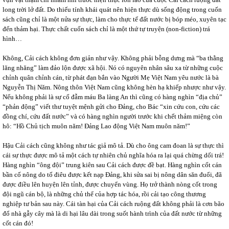
long trời lở đất. Do thiếu tính khái quát nên hiện thực dù sống động trong cuốn
sách cũng chỉ là một nửa sự thực, làm cho thực tế đất nước bị bóp méo, xuyên tạc
đến thảm hại. Thực chất cuốn sách chỉ là một thứ tự truyện (non-fiction) trá
hình…
Không, Cải cách không đơn giản như vậy. Không phải bỗng dưng mà “ba thằng
lăng nhăng” làm đảo lộn được xã hội. Nó có nguyên nhân sâu xa từ những cuộc
chỉnh quân chỉnh cán, từ phát đạn bắn vào Người Mẹ Việt Nam yêu nước là bà
Nguyễn Thị Năm. Nông thôn Việt Nam cũng không hèn hạ khiếp nhược như vậy.
Nếu không phải là sự cố đẫm máu Ba làng An thì cũng có hàng nghìn “địa chủ”
“phản động” viết thư tuyệt mệnh gửi cho Đảng, cho Bác “xin cứu con, cứu các
đồng chí, cứu đất nước” và có hàng nghìn người trước khi chết thảm miệng còn
hô: “Hồ Chủ tịch muôn năm! Đảng Lao động Việt Nam muôn năm!”
Hậu Cải cách cũng không như tác giả mô tả. Dù cho ông cam đoan là sự thực thì
cái sự thực được mô tả một cách tự nhiên chủ nghĩa hóa ra lại quá chừng dối trá!
Hàng nghìn “ông đội” trung kiên sau Cải cách được đề bạt. Hàng nghìn cốt cán
bần cố nông do tố điêu được kết nạp Đảng, khi sửa sai bị nông dân săn đuổi, đã
được điều lên huyện lên tỉnh, được chuyển vùng. Họ trở thành nòng cốt trong
đội ngũ cán bộ, là những chủ thể của hợp tác hóa, rồi cải tạo công thương
nghiệp tư bản sau này. Cái tàn hại của Cải cách ruộng đất không phải là cơn bão
đổ nhà gẫy cây mà là di hại lâu dài trong suốt hành trình của đất nước từ những
cốt cán đó!