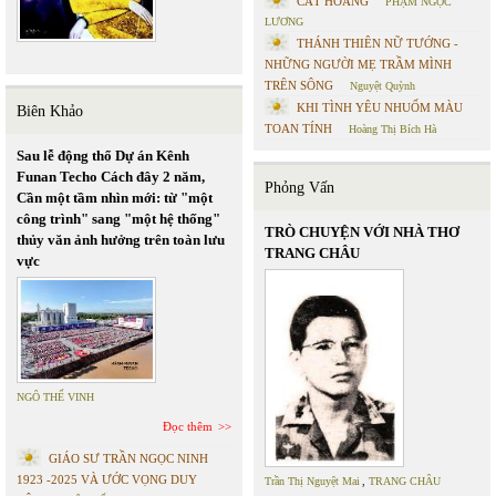
CÁT HOANG
PHẠM NGỌC
LƯƠNG
THÁNH THIÊN NỮ TƯỚNG -
NHỮNG NGƯỜI MẸ TRẦM MÌNH
TRÊN SÔNG
Nguyệt Quỳnh
KHI TÌNH YÊU NHUỐM MÀU
Biên Khảo
TOAN TÍNH
Hoàng Thị Bích Hà
Sau lễ động thổ Dự án Kênh
Funan Techo Cách đây 2 năm,
Phỏng Vấn
Cần một tầm nhìn mới: từ "một
công trình" sang "một hệ thống"
TRÒ CHUYỆN VỚI NHÀ THƠ
thủy văn ảnh hưởng trên toàn lưu
TRANG CHÂU
vực
NGÔ THẾ VINH
Đọc thêm
GIÁO SƯ TRẦN NGỌC NINH
1923 -2025 VÀ ƯỚC VỌNG DUY
Trần Thị Nguyệt Mai
,
TRANG CHÂU