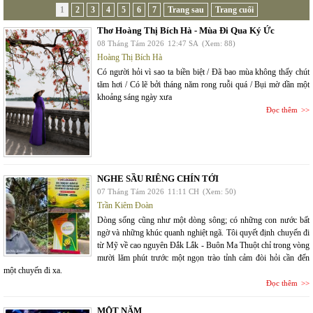
1
2
3
4
5
6
7
Trang sau
Trang cuối
Thơ Hoàng Thị Bích Hà - Mùa Đi Qua Ký Ức
08 Tháng Tám 2026
12:47 SA
(Xem: 88)
Hoàng Thị Bích Hà
Có người hỏi vì sao ta biền biệt / Đã bao mùa không thấy chút
tăm hơi / Có lẽ bởi tháng năm rong ruỗi quá / Bụi mờ dần một
khoảng sáng ngày xưa
Đọc thêm
NGHE SẦU RIÊNG CHÍN TỚI
07 Tháng Tám 2026
11:11 CH
(Xem: 50)
Trần Kiêm Đoàn
Dòng sống cũng như một dòng sông; có những con nước bất
ngờ và những khúc quanh nghiệt ngã. Tôi quyết định chuyến đi
từ Mỹ về cao nguyên Đắk Lắk - Buôn Ma Thuột chỉ trong vòng
mười lăm phút trước một ngọn trào tỉnh cảm đòi hỏi cần đến
một chuyến đi xa.
Đọc thêm
MỘT NĂM