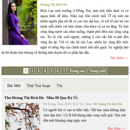
Hoàng Thị Bích Hà
Bích Lan sinh trưởng ở Đồng Nai, tính tình hiền lành và có
ngoại hình dễ nhìn. Năm nay bốn mươi tuổi. Ở cái tuổi mà
nhiều người phụ nữ đã có con vào đại học, cô trở về căn hộ của
mình mỗi chiều với một chùm chìa khóa và sự im lặng. Từ ban
công tầng mười sáu nhìn xuống, thành phố đêm nào cũng sáng
rực. Xe cộ vẫn xuôi ngược, những ô cửa vẫn hắt ra ánh đèn
vàng ấm áp. Chỉ có căn hộ của Lan, nhiều lúc rộng đến mức
nghe rõ tiếng dép của chính mình trên nền gạch. Sự nghiệp làm
ăn thì thuận tiện nhưng về đường tình duyên thì có phần lận đận.
Đọc thêm
1
2
3
4
5
6
7
Trang sau
Trang cuối
Bài Mới
Thư Toà Soạn
Tin
Thơ Hoàng Thị Bích Hà - Mùa Đi Qua Ký Ức
08 Tháng Tám 2026
12:47 SA
(Xem: 88)
Hoàng Thị Bích Hà
Có người hỏi vì sao ta biền biệt / Đã bao mùa không thấy
chút tăm hơi / Có lẽ bởi tháng năm rong ruỗi quá / Bụi mờ
dần một khoảng sáng ngày xưa
Đọc thêm