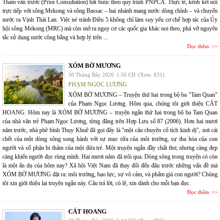
Tham vấn trước (Prior Consultation) bắt buộc theo quy trình PNPCA. Thực tế, kênh kết nối
trực tiếp với sông Mekong và sông Bassac – hai nhánh mang nước dòng chính – và chuyển
nước ra Vịnh Thái Lan. Việc né tránh Điều 5 không chỉ làm suy yếu cơ chế hợp tác của Ủy
hội sông Mekong (MRC) mà còn mở ra nguy cơ các quốc gia khác noi theo, phá vỡ nguyên
tắc sử dụng nước công bằng và hợp lý trên ...
Đọc thêm
XÓM BỜ MƯƠNG
30 Tháng Bảy 2026
1:56 CH
(Xem: 831)
PHẠM NGỌC LƯƠNG
XÓM BỜ MƯƠNG – Truyện thứ hai trong bộ ba "Tam Quan"
của Phạm Ngọc Lương. Hôm qua, chúng tôi giới thiệu CÁT
HOANG. Hôm nay là XÓM BỜ MƯƠNG – truyện ngắn thứ hai trong bộ ba Tam Quan
của nhà văn trẻ Phạm Ngọc Lương, từng đăng trên Hợp Lưu số 87 (2006). Hơn hai mươi
năm trước, nhà phê bình Thụy Khuê đã gọi đây là "một câu chuyện cổ tích kinh dị", nơi cái
chết của một dòng sông song hành với sự mục rữa của môi trường, sự tha hóa của con
người và số phận bi thảm của một đứa trẻ. Một truyện ngắn đầy chất thơ, nhưng càng đẹp
càng khiến người đọc rùng mình. Hai mươi năm đã trôi qua. Dòng sông trong truyện có còn
là một ẩn dụ của hôm nay? Xã hội Việt Nam đã thay đổi đến đâu trước những vấn đề mà
XÓM BỜ MƯƠNG đặt ra: môi trường, bạo lực, sự vô cảm, và phẩm giá con người? Chúng
tôi xin giới thiệu lại truyện ngắn này. Câu trả lời, có lẽ, xin dành cho mỗi bạn đọc.
Đọc thêm
CÁT HOANG