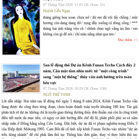
07 Tháng Tám 2026
11:05 CH
(Xem: 55)
Huỳnh Liễu Ngạn
tháng giêng hoa xoan chưa nở / thì em đã vội lấy chồng / mùi
hương còn đang dang dở / rụng đầy xuống cả dòng sông / ***
tháng hai ánh trăng vừa cũ / chênh chao ngõ vắng im lìm / em
không còn gì để nói / chỉ màu nắng nhạt qua tim /
Đọc thêm
Sau lễ động thổ Dự án Kênh Funan Techo Cách đây 2
năm, Cần một tầm nhìn mới: từ "một công trình"
sang "một hệ thống" thủy văn ảnh hưởng trên toàn
lưu vực
07 Tháng Tám 2026
10:29 CH
(Xem: 136)
NGÔ THẾ VINH
Lời dẫn nhập: Hai năm sau lễ động thổ ngày 5 tháng 8 năm 2024, Kênh Funan Techo vẫn
đang được thi công theo từng đoạn, chưa hoàn thành toàn tuyến khoảng 180 km. Tác giả
phân tích rõ dự án không chỉ là tuyến giao thông đường thủy đơn thuần mà còn là công trình
điều tiết nước đa mục tiêu, có nguy cơ ảnh hưởng đến chế độ lũ, phân phối phù sa và xâm
nhập mặn ở Đồng bằng sông Cửu Long. Đặc biệt, dự án đã vi phạm nghiêm trọng Điều 5
của Hiệp định Mekong 1995. Cam Bốt đã cố tình xếp kênh Funan Techo vào nhóm “dự án
trên dòng nhánh” để chỉ phải làm thủ tục Thông báo đơn giản, thay vì thực hiện thủ tục