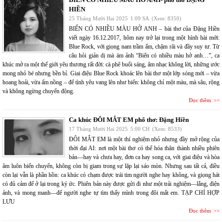
HIỀN
25 Tháng Mười Hai 2025
1:09 SA
(Xem: 8350)
BIỂN CÓ NHIỀU MÀU HỞ ANH – bài thơ của Đặng Hiền
viết ngày 16.12.2017, hôm nay trở lại trong một hình hài mới:
Blue Rock, với giọng nam trầm ấm, chậm rãi và đầy suy tư. Từ
câu hỏi giản dị mà ám ảnh “Biển có nhiều màu hở anh…”, ca
khúc mở ra một thế giới yêu thương rất đời: cà phê buổi sáng, âm nhạc không lời, những ước
mong nhỏ bé nhưng bền bỉ. Giai điệu Blue Rock khoác lên bài thơ một lớp sóng mới – vừa
hoang hoải, vừa ấm nồng – để tình yêu vang lên như biển: không chỉ một màu, mà sâu, rộng
và không ngừng chuyển động.
Đọc thêm
Ca khúc ĐÔI MẮT EM phổ thơ: Đặng Hiền
17 Tháng Mười Hai 2025
5:00 CH
(Xem: 8533)
ĐÔI MẮT EM là một thí nghiệm nhỏ nhưng đầy mở rộng của
thời đại AI: nơi một bài thơ có thể hóa thân thành nhiều phiên
bản—hay và chưa hay, đơn ca hay song ca, với giai điệu và hòa
âm luôn biến chuyển, không còn bị giam trong sự lặp lại sáo mòn. Nhưng sau tất cả, điều
còn lại vẫn là phần hồn: ca khúc có chạm được trái tim người nghe hay không, và giọng hát
có đủ cảm để ở lại trong ký ức. Phiên bản này được gửi đi như một trải nghiệm—lắng, điện
ảnh, và mong manh—để người nghe tự tìm thấy mình trong đôi mắt em. TẠP CHÍ HỢP
LƯU
Đọc thêm