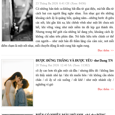
23 Tháng Ba 2026
6:41 CH
(Xem: 8436)
Có những bản tình ca không bắt đầu từ giai điệu, mà bắt đầu từ
cách hai con người lắng nghe nhau. Âm nhạc gọi tên những
khoảng cách ấy là quãng bốn, quãng năm—những bước đi giữa
các nốt, khi gần khi xa, khi chênh vênh như một lời chưa nói
hết, khi vững vàng như một niềm tin đã kịp gọi thành tên.
Nhưng trong thế giới của những kẻ đang yêu, khoảng cách ấy
không chỉ nằm trên phím đàn. Nó hiện hữu trên chính cơ thể
con người— như một bản đồ thầm lặng của cảm xúc, nơi mỗi
điểm chạm là một nốt nhạc, mỗi chuyển động là một cung bậc ngân rung.
Đọc thêm
ĐƯỢC ĐỨNG THẲNG VÀ ĐƯỢC YÊU- thơ Dang TN
28 Tháng Hai 2026
12:40 SA
(Xem: 11382)
cô ấy cao hơn tôi gần một cái đầu / nhưng điều đó / không làm
tôi thấy mình nhỏ lại / khi tôi muốn hôn / tôi không cần nhón
chân / cô ấy sẽ cúi xuống / rất khẽ / như một nhành cây /
nghiêng vì gió
Đọc thêm
BIỂN CÓ NHIỀU MÀU HỞ ANH- phổ thơ ĐẶNG