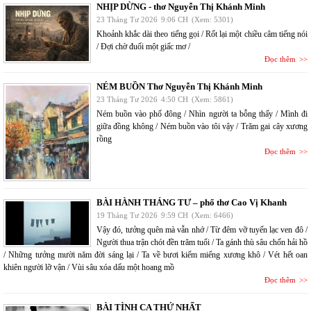
NHỊP DỪNG - thơ Nguyễn Thị Khánh Minh
23 Tháng Tư 2026
9:06 CH
(Xem: 5301)
Khoảnh khắc dài theo tiếng gọi / Rốt lại một chiều câm tiếng nói
/ Đợi chờ đuối một giấc mơ /
Đọc thêm
NÉM BUỒN Thơ Nguyễn Thị Khánh Minh
23 Tháng Tư 2026
4:50 CH
(Xem: 5861)
Ném buồn vào phố đông / Nhìn người ta bỗng thấy / Mình đi
giữa đồng không / Ném buồn vào tôi vậy / Trăm gai cây xương
rồng
Đọc thêm
BÀI HÀNH THÁNG TƯ – phổ thơ Cao Vị Khanh
19 Tháng Tư 2026
9:59 CH
(Xem: 6466)
Vậy đó, tưởng quên mà vẫn nhớ / Từ đêm vỡ tuyến lạc ven đô /
Người thua trận chót đền trăm tuổi / Ta gánh thù sâu chốn hải hồ
/ Những tưởng mười năm đời sáng lại / Ta về bươi kiếm miểng xương khô / Vét hết oan
khiên người lỡ vận / Vùi sâu xóa dấu một hoang mồ
Đọc thêm
BÀI TÌNH CA THỨ NHẤT