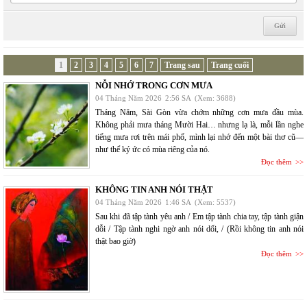
1
2
3
4
5
6
7
Trang sau
Trang cuối
NỖI NHỚ TRONG CƠN MƯA
04 Tháng Năm 2026
2:56 SA
(Xem: 3688)
Tháng Năm, Sài Gòn vừa chớm những cơn mưa đầu mùa.
Không phải mưa tháng Mười Hai… nhưng lạ là, mỗi lần nghe
tiếng mưa rơi trên mái phố, mình lại nhớ đến một bài thơ cũ—
như thể ký ức có mùa riêng của nó.
Đọc thêm
KHÔNG TIN ANH NÓI THẬT
04 Tháng Năm 2026
1:46 SA
(Xem: 5537)
Sau khi đã tập tành yêu anh / Em tập tành chia tay, tập tành giận
dỗi / Tập tành nghi ngờ anh nói dối, / (Rồi không tin anh nói
thật bao giờ)
Đọc thêm