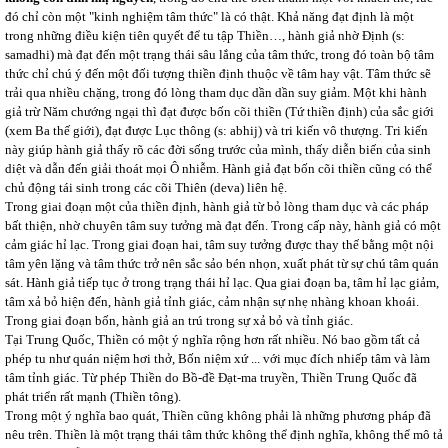
đó chỉ còn một "kinh nghiệm tâm thức" là có thật. Khả năng đạt định là một
trong những điều kiện tiên quyết để tu tập Thiền…, hành giả nhờ Định (s:
samadhi) mà đạt đến một trạng thái sâu lắng của tâm thức, trong đó toàn bộ tâm
thức chỉ chú ý đến một đối tượng thiền định thuộc về tâm hay vật. Tâm thức sẽ
trải qua nhiều chặng, trong đó lòng tham dục dần dần suy giảm. Một khi hành
giả trừ Năm chướng ngại thì đạt được bốn cõi thiền (Tứ thiền định) của sắc giới
(xem Ba thế giới), đạt được Lục thông (s: abhij) và tri kiến vô thượng. Tri kiến
này giúp hành giả thấy rõ các đời sống trước của mình, thấy diễn biến của sinh
diệt và dẫn đến giải thoát mọi Ô nhiễm. Hành giả đạt bốn cõi thiền cũng có thể
chủ động tái sinh trong các cõi Thiên (deva) liên hệ.
Trong giai đoạn một của thiền định, hành giả từ bỏ lòng tham dục và các pháp
bất thiện, nhờ chuyên tâm suy tưởng mà đạt đến. Trong cấp này, hành giả có một
cảm giác hỉ lạc. Trong giai đoạn hai, tâm suy tưởng được thay thế bằng một nội
tâm yên lặng và tâm thức trở nên sắc sảo bén nhọn, xuất phát từ sự chú tâm quán
sát. Hành giả tiếp tục ở trong trạng thái hỉ lạc. Qua giai đoạn ba, tâm hỉ lạc giảm,
tâm xả bỏ hiện đến, hành giả tỉnh giác, cảm nhận sự nhẹ nhàng khoan khoái.
Trong giai đoạn bốn, hành giả an trú trong sự xả bỏ và tỉnh giác.
Tại Trung Quốc, Thiền có một ý nghĩa rộng hơn rất nhiều. Nó bao gồm tất cả
phép tu như quán niệm hơi thở, Bốn niệm xứ ... với mục đích nhiếp tâm và làm
tâm tỉnh giác. Từ phép Thiền do Bồ-đề Đạt-ma truyền, Thiền Trung Quốc đã
phát triển rất mạnh (Thiền tông).
Trong một ý nghĩa bao quát, Thiền cũng không phải là những phương pháp đã
nêu trên. Thiền là một trạng thái tâm thức không thể định nghĩa, không thể mô tả