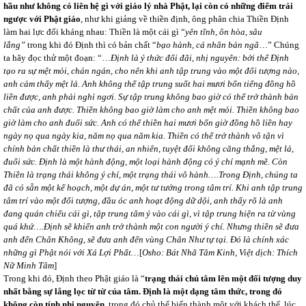
hầu như không có liên hệ gì với giáo lý nhà Phật, lại còn có những điểm trái
ngược với Phật giáo
, như khi giảng về thiền định, ông phân chia Thiền Định
làm hai lực đối kháng nhau: Thiền là một cái gì “
yên tĩnh, ôn hòa, sâu
lắng”
trong khi đó Định thì có bản chất “
bạo hành, cá nhân bản ngã
…” Chúng
ta hãy đọc thử một đoạn: “…
Định là ý thức đối đãi, nhị nguyên: bởi thế Định
tạo ra sự mệt mỏi, chán ngán, cho nên khi anh tập trung vào một đối tượng nào,
anh cảm thấy mệt lả. Anh không thể tập trung suốt hai mươi bốn tiếng đồng hồ
liền được, anh phải nghỉ ngơi. Sự tập trung không bao giờ có thể trở thành bản
chất của anh được. Thiền không bao giờ làm cho anh mệt mỏi. Thiền không bao
giờ làm cho anh đuối sức. Anh có thể thiền hai mươi bốn giờ đồng hồ liền hay
ngày nọ qua ngày kia, năm nọ qua năm kia. Thiền có thể trở thành vô tận vì
chính bản chất thiền là thư thái, an nhiên, tuyệt đối không căng thẳng, mệt lả,
đuối sức. Định là một hành động, một loại hành động có ý chí mạnh mẽ. Còn
Thiền là trạng thái không ý chí, một trạng thái vô hành….Trong Định, chúng ta
đã có sẵn một kế hoạch, một dự án, một tư tưởng trong tâm trí. Khi anh tập trung
tâm trí vào một đối tượng, đầu óc anh hoạt động dữ dội, anh thấy rõ là anh
đang quán chiếu cái gì, tập trung tâm ý vào cái gì, vì tập trung hiện ra từ vùng
quá khứ….Định sẽ khiến anh trở thành một con người ý chí. Nhưng thiền sẽ đưa
anh đến Chân Không, sẽ đưa anh đến vùng Chân Như tự tại. Đó là chính xác
những gì Phật nói với Xá Lợi Phất…
[
Osho: Bát Nhã Tâm Kinh, Việt dịch: Thích
Nữ Minh Tâm
]
Trong khi đó, Định theo Phật giáo là “
trạng thái chú tâm lên một đối tượng duy
nhất bằng sự lắng lọc từ từ của tâm. Định là một dạng tâm thức, trong đó
không còn tính nhị nguyên
, trong đó chủ thể biến thành một với khách thể, lúc