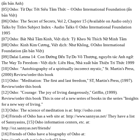
(ấn bản Anh)
[05] Osho: Từ Dục Tới Siêu Tâm Thức – ©Osho International Foundation (ấn
bản Việt)
[06] Osho: The Secret of Secrets, Vol 2, Chapter 15 (Available on Audio only)
Talks by Titles Subject Index - Audio Talks © Osho International Foundation
1995
[07] Osho: Bát Nhã Tâm Kinh, Việt dịch: Tỳ Kheo Ni Thích Nữ Minh Tâm
[08] Osho: Kinh Kim Cương, Việt dịch: Như Không, ©Osho International
Foundation (ấn bản Việt)
[09] Dalai Latma 14: Con Đường Đến Tự Do Vô Thượng, nguyên tác Anh ngữ:
The Way To Freedom - Việt dịch: Liên Hoa, Nhà xuất bản Thiện Tri Thức 1999
[10] Osho: "Autobiography of a spiritually incorrect mystic," St. Martin's Press,
(2000) Review/order this book
[11] Osho: "Meditation: The first and last freedom," ST, Martin's Press, (1997).
Review/order this book
[12] Osho: "Courage: The joy of living dangerously," Griffin, (1999).
Review/order this book This is one of a new series of books in the series "Insights
for a new way of living."
[13] Osho: The science of meditation is at: http://osho.com
[14] Friends of Osho has a web site at: http://www.sannyas.net/ They have a list
of Sannyasins, [15] Osho information centers, etc. at:
http://oz.sannyas.net/friends/
[16] Friends of Osho have a biography of Osho at:
http://earth.path.net/osho/osho02.htm