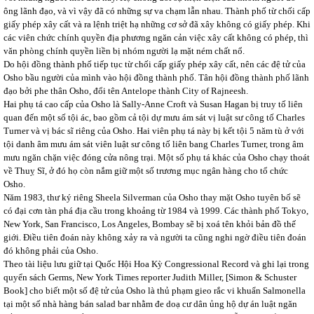
ông lãnh đạo, và vì vậy đã có những sự va chạm lẫn nhau. Thành phố từ chối cấp
giấy phép xây cất và ra lệnh triệt hạ những cơ sở đã xây không có giấy phép. Khi
các viên chức chính quyền địa phương ngăn cản việc xây cất không có phép, thì
văn phòng chính quyền liền bị nhóm người lạ mặt ném chất nổ.
Do hội đồng thành phố tiếp tục từ chối cấp giấy phép xây cất, nên các đệ tử của
Osho bầu người của mình vào hội đồng thành phố. Tân hội đồng thành phố lãnh
đạo bởi phe thân Osho, đổi tên Antelope thành City of Rajneesh.
Hai phụ tá cao cấp của Osho là Sally-Anne Croft và Susan Hagan bị truy tố liên
quan đến một số tội ác, bao gồm cả tội dự mưu ám sát vị luật sư công tố Charles
Turner và vị bác sĩ riêng của Osho. Hai viên phụ tá này bị kết tội 5 năm tù ở với
tội danh âm mưu ám sát viên luật sư công tố liên bang Charles Turner, trong âm
mưu ngăn chặn việc đóng cửa nông trại. Một số phụ tá khác của Osho chạy thoát
về Thuỵ Sĩ, ở đó họ còn nắm giữ một số trương mục ngân hàng cho tổ chức
Osho.
Năm 1983, thư ký riêng Sheela Silverman của Osho thay mặt Osho tuyên bố sẽ
có đại cơn tàn phá địa cầu trong khoảng từ 1984 và 1999. Các thành phố Tokyo,
New York, San Francisco, Los Angeles, Bombay sẽ bị xoá tên khỏi bản đồ thế
giới. Điều tiên đoán này không xảy ra và người ta cũng nghi ngờ điều tiên đoán
đó không phải của Osho.
Theo tài liệu lưu giữ tại Quốc Hội Hoa Kỳ Congressional Record và ghi lại trong
quyển sách Germs, New York Times reporter Judith Miller, [Simon & Schuster
Book] cho biết một số đệ tử của Osho là thủ phạm gieo rắc vi khuẩn Salmonella
tại một số nhà hàng bán salad bar nhằm đe doạ cư dân ủng hộ dự án luật ngăn