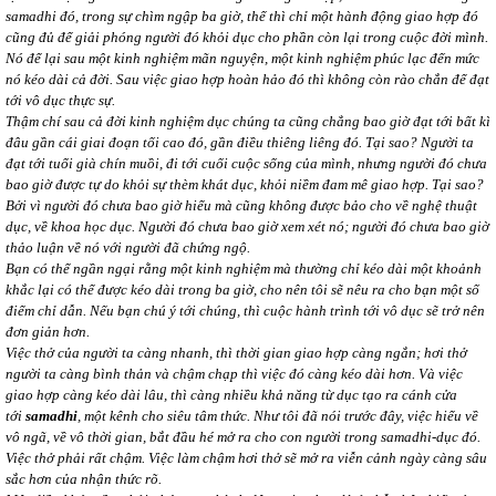
samadhi đó, trong sự chìm ngập ba giờ, thế thì chỉ một hành động giao hợp đó
cũng đủ để giải phóng người đó khỏi dục cho phần còn lại trong cuộc đời mình.
Nó để lại sau một kinh nghiệm mãn nguyện, một kinh nghiệm phúc lạc đến mức
nó kéo dài cả đời. Sau việc giao hợp hoàn hảo đó thì không còn rào chắn để đạt
tới vô dục thực sự.
Thậm chí sau cả đời kinh nghiệm dục chúng ta cũng chẳng bao giờ đạt tới bất kì
đâu gần cái giai đoạn tối cao đó, gần điều thiêng liêng đó. Tại sao? Người ta
đạt tới tuổi già chín muồi, đi tới cuối cuộc sống của mình, nhưng người đó chưa
bao giờ được tự do khỏi sự thèm khát dục, khỏi niềm đam mê giao hợp. Tại sao?
Bởi vì người đó chưa bao giờ hiểu mà cũng không được bảo cho về nghệ thuật
dục, về khoa học dục. Người đó chưa bao giờ xem xét nó; người đó chưa bao giờ
thảo luận về nó với người đã chứng ngộ.
Bạn có thể ngần ngại rằng một kinh nghiệm mà thường chỉ kéo dài một khoảnh
khắc lại có thể được kéo dài trong ba giờ, cho nên tôi sẽ nêu ra cho bạn một số
điểm chỉ dẫn. Nếu bạn chú ý tới chúng, thì cuộc hành trình tới vô dục sẽ trở nên
đơn giản hơn.
Việc thở của người ta càng nhanh, thì thời gian giao hợp càng ngắn; hơi thở
người ta càng bình thản và chậm chạp thì việc đó càng kéo dài hơn. Và việc
giao hợp càng kéo dài lâu, thì càng nhiều khả năng từ dục tạo ra cánh cửa
tới
samadhi
, một kênh cho siêu tâm thức. Như tôi đã nói trước đây, việc hiểu về
vô ngã, về vô thời gian, bắt đầu hé mở ra cho con người trong samadhi-dục đó.
Việc thở phải rất chậm. Việc làm chậm hơi thở sẽ mở ra viễn cảnh ngày càng sâu
sắc hơn của nhận thức rõ.