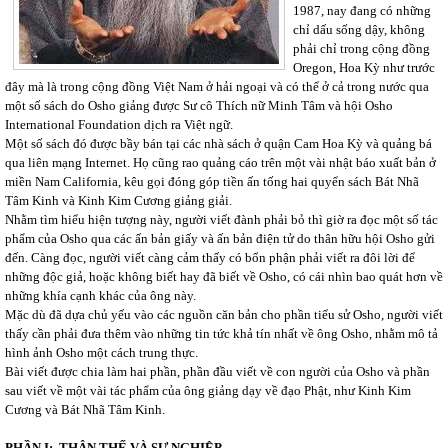
1987, nay đang có những
chỉ dấu sống dậy, không
phải chỉ trong cộng đồng
Oregon, Hoa Kỳ như trước
đây mà là trong cộng đồng Việt Nam ở hải ngoại và có thể ở cả trong nước qua
một số sách do Osho giảng được Sư cô Thích nữ Minh Tâm và hội Osho
International Foundation dịch ra Việt ngữ.
Một số sách đó được bầy bán tại các nhà sách ở quận Cam Hoa Kỳ và quảng bá
qua liên mạng Internet. Họ cũng rao quảng cáo trên một vài nhật báo xuất bản ở
miền Nam California, kêu gọi đóng góp tiền ấn tống hai quyển sách Bát Nhã
Tâm Kinh và Kinh Kim Cương giảng giải.
Nhằm tìm hiểu hiện tượng này, người viết đành phải bỏ thì giờ ra đọc một số tác
phẩm của Osho qua các ấn bản giấy và ấn bản điện tử do thân hữu hội Osho gửi
đến. Càng đọc, người viết càng cảm thấy có bổn phận phải viết ra đôi lời để
những độc giả, hoặc không biết hay đã biết về Osho, có cái nhìn bao quát hơn về
những khía cạnh khác của ông này.
Mặc dù đã dựa chủ yếu vào các nguồn căn bản cho phần tiểu sử Osho, người viết
thấy cần phải đưa thêm vào những tin tức khả tín nhất về ông Osho, nhằm mô tả
hình ảnh Osho một cách trung thực.
Bài viết được chia làm hai phần, phần đầu viết về con người của Osho và phần
sau viết về một vài tác phẩm của ông giảng dạy về đạo Phật, như Kinh Kim
Cương và Bát Nhã Tâm Kinh.
PHẦN I:
THÂN THẾ VÀ SỰ NGHIỆP