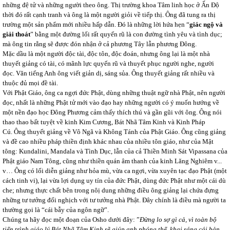
những đệ tử và những người theo ông. Thị trường khoa Tâm linh học ở Ấn Độ
thời đó rất cạnh tranh và ông là một người giỏi về tiếp thị. Ông đã tung ra thị
trường một sản phẩm mới nhiều hấp dẫn. Đó là những lời hứa hẹn “
giác ngộ và
giải thoát
” bằng một đường lối rất quyến rũ là con đường tình yêu và tình dục;
mà ông tin rằng sẽ được đón nhận ở cả phương Tây lẫn phương Đông.
Mặc dầu là một người độc tài, độc tôn, độc đoán, nhưng ông lại là một nhà
thuyết giảng có tài, có mãnh lực quyến rũ và thuyết phục người nghe, người
đọc. Văn tiếng Anh ông viết giản dị, sáng sủa. Ông thuyết giảng rất nhiều và
thuộc đủ mọi đề tài.
Với Phật Giáo, ông ca ngợi đức Phật, dùng những thuật ngữ nhà Phật, nên người
đọc, nhất là những Phật tử mới vào đạo hay những người có ý muốn hướng về
một nền đạo học Đông Phương cảm thấy thích thú và gần gũi với ông. Ông nói
thao thao bất tuyệt về kinh Kim Cương, Bát Nhã Tâm Kinh và Kinh Pháp
Cú. Ông thuyết giảng về Vô Ngã và Không Tánh của Phật Giáo. Ông cũng giảng
và đề cao nhiều pháp thiền định khác nhau của nhiều tôn giáo, như của Mật
tông: Kundalini, Mandala và Tình Dục, lẫn của cả Thiền Minh Sát Vipassana của
Phật giáo Nam Tông, cũng như thiền quán âm thanh của kinh Lăng Nghiêm v...
v… Ông có lối diễn giảng như hỏa mù, vừa ca ngợi, vừa xuyên tạc đạo Phật (một
cách tinh vi), lại vừa lợi dụng uy tín của đức Phật, dùng đức Phật như một cái dù
che; nhưng thực chất bên trong nôị dung những điều ông giảng lại chứa đựng
những tư tưởng đối nghịch với tư tưởng nhà Phật. Đây chính là điều mà người ta
thường gọi là “cái bẫy của ngôn ngữ”.
Chúng ta hãy đọc một đoạn của Osho dưới đây: ”
Đừng lo sợ gì cả, vì toàn bộ
tiến trình giáo lý Bát Nhã Tâm Kinh sẽ giúp anh phóng thể, khai sáng cái bản