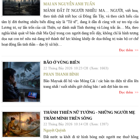
MAI AN NGUYỄN ANH TUẤN
MẢNH ĐẤT ÍT NGƯỜI NHIỀU MA… NGƯỜI, viết hoa,
theo tính chất triết học cả Đông lẫn Tây, và theo cách hiểu của
tâm lý đời thường nhiều biến động này là “Tử tế”, đang ít dần đi cùng với sự teo tóp của
Lương tri, sự lẩn trốn của cái Thiện, sự đánh mất Tình thương và Lòng trắc ẩn… Ma, theo
nghĩa khái quát về bản chất Ma Quỷ trong con người đang trỗi dậy, không chỉ là hình tượng
dọa nạt con trẻ nữa mà đang trở thành thế lực khủng khiếp đe dọa thống trị toàn bộ cơ chế
hoạt động lẫn tinh thần – đạo lý xã hội…
Đọc thêm
BÃO Ở VÙNG BIÊN
22 Tháng Bảy 2026
10:23 CH
(Xem: 1663)
PHAN THANH BÌNH
Bão Maysak đổ bộ vào Móng Cái / các bản tin điện tử dồn lên
trang nhất / suốt nhiều giờ chống bão / anh đợi bản tin em
Đọc thêm
THÁNH THIÊN NỮ TƯỚNG - NHỮNG NGƯỜI MẸ
TRẦM MÌNH TRÊN SÔNG
22 Tháng Bảy 2026
10:14 CH
(Xem: 1397)
Nguyệt Quỳnh
Đất nước ta khởi đi từ hình bóng một người mẹ thuở hồng