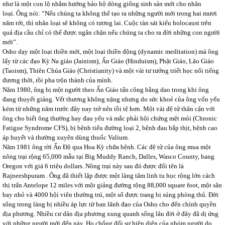
như là một con lộ nhắm hướng bảo hộ dòng giống sinh sản mới cho nhân
loại. Ông nói: “Nếu chúng ta không thể tạo ra những người mới trong hai mươi
năm tới, thì nhân loại sẽ không có tương lai. Cuộc tàn sát kiểu holocaust trên
quả địa cầu chỉ có thể được ngăn chặn nếu chúng ta cho ra đời những con người
mới”.
Osho dạy một loại thiền mới, một loại thiền động (dynamic meditation) mà ông
lấy từ các đạo Kỳ Na giáo (Jainism), Ấn Giáo (Hinduism), Phật Giáo, Lão Giáo
(Taoism), Thiên Chúa Giáo (Christianity) và một vài tư tưởng triết học nổi tiếng
đương thời, rồi pha trộn thành của mình.
Năm 1980, ông bị một người theo Ấn Giáo tấn công bằng dao trong khi ông
đang thuyết giảng. Vết thương không nặng nhưng do sức khoẻ của ông vốn yếu
kém từ những năm trước đây nay trở nên tồi tệ hơn. Một vài đệ tử thân cận với
ông cho biết ông thường hay đau yếu và mắc phải hội chứng mệt mỏi (Chronic
Fatigue Syndrome CFS), bị bệnh tiểu đường loại 2, bệnh đau bắp thịt, bệnh cao
áp huyết và thường xuyên dùng thuốc Valium.
Năm 1981 ông rời Ấn Độ qua Hoa Kỳ chữa bệnh. Các đệ tử của ông mua một
nông trại rộng 65,000 mẫu tại Big Muddy Ranch, Dalles, Wasco County, bang
Oregon với giá 6 triệu dollars. Nông trại này sau đó được đổi tên là
Rajneeshpuram . Ông đã thiết lập được một làng tâm linh tu học rộng lớn cách
thị trấn Antelope 12 miles với một giảng đường rộng 88,000 square foot, một sân
bay nhỏ và 4000 hội viên thường trú, một số được trang bị súng phòng thủ. Đời
sống trong làng bị nhiều áp lực từ ban lãnh đạo của Oshọ cho đến chính quyền
địa phương. Nhiều cư dân địa phương xung quanh sống lâu đời ở đây đã dị ứng
với những người mới đến này. Họ chống đối sự hiện diện của nhóm người do