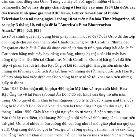
cấm các hoạt động của Osho. Trong vụ này có 751 người nhiễm vi khuẩn
Salmonella.
Sự cố này đã gây chấn động ở Hoa Kỳ vào năm 1984 khi được các
đài truyền hình quốc gia như ABC News, Lehrer NewsHour of Public
Television loan tải trong ngày 1 tháng 10 và trên tuần báo Time Magazine, số
ra ngày 3 tháng 10, với tựa đề là "America's First Bioterrorism
Attack."
[01]
,
[02]
,
[03]
Lo sợ bị chính quyền áp dụng biện pháp mạnh, một số đệ tử của Osho đã thu xếp
cho ông di chuyển đến thành phố Charlotte, bang North Carolina. Nhưng báo
Origonian cho biết là Osho đã được các đệ tử đưa đi trốn qua vùng hải đảo, biển
Caribbien bằng một máy bay riêng của ông, nhưng bị chận bắt khi máy bay
dừng tiếp tế nhiên liệu tại Charlotte, North Carolina. Osho bị bắt giữ vì đã liên
tiếp vi phạm luật di trú Hoa Kỳ. Ông bị kết tội môi giới làm giả hôn nhân cho
những đệ tử mang quốc tịch Ấn kết hôn với những đệ tử mang quốc tịch Hoa Kỳ
để hợp pháp hoá việc định cư. Osho cũng bị truy tố về tội khai man trên những
giấy tờ di trú.
Năm 1987
Osho nhận tội, bị phạt 400 ngàn Mỹ kim và trục xuất khỏi Hoa
Kỳ.
Ông trở về lại Pune (Poona) Ấn Độ, ở đó sức khoẻ của ông trở nên trầm
trọng. Osho quyết định khai tử tên Rajneesh (có lẽ là để dấu khuôn mặt thật của
ông bị lộ diện ở Hoa Kỳ) và khai tên mới là Osho. Ông từ gĩa cõi đời ngày 19
tháng 1 năm 1990. Giấy khai tử ghi nguyên do tử vong là bệnh trụy tim.
Vào thời kỳ cao điểm, có khoảng 200 ngàn hội viên và 600 trung tâm tu học trên
thế giới. Osho bị nhiều nhóm chống đối coi ông như là một giáo phái ma quỷ (an
evil). Ông cũng được họ gọi là “sex guru” vì ông quảng bá mạnh mẽ về sex. Ông
cho rằng “
sự thèm khát dục bên trong mỗi chúng ta có thể trở thành chiếc thang