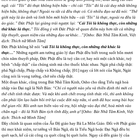
ngã: cái “Tôi” đó thực không hiện hữu – chỉ cái “Tôi” đó là cái duy nhất không
hiện hữu, không thực! Ngoài ra tất cả đều thực có. Có nhiều đạo sư đã nói: “Thế
giới này là ảo ảnh và linh hồn mới hiện hữu – cái ‘Tôi” là thực, ngoài ra đều là
ảo giác.” Đức Phật lại giảng trái ngược lại: “
Cái Tôi là không thực, còn những
thứ khác là thực.
” Tôi đồng ý với Đức Phật về quan điểm này hơn tất cả những
lập thuyết, quan niệm của những đạo sư khác…
”
[Osho: Bát Nhã Tâm Kinh, Việt
dịch: Thích nữ Minh Tâm]
Đức Phật không hề nói “
cái Tôi là không thực, còn những thứ khác là
thực…
” Những người am tường giáo lý đạo Phật đều biết trong suốt bốn mươi
chín năm thuyết pháp, Đức Phật đều là tuỳ căn cơ, hay nói một cách khác, tuỳ
bệnh “chấp thật” của chúng sinh mà cho thuốc khác nhau. Ngài phá chấp thật:
phá Ngã chấp, Pháp chấp và Không chấp; [01] ngay cả lời nói của Ngài, Ngài
cũng nói là vọng tưởng, chớ nên chấp thật.
Một đoạn khác, cũng trong Bát Nhã Tâm Kinh, Osho cho rằng Tiểu ngã hoà
nhập vào Đại ngã là Niết Bàn: “
Chỉ có người nào yêu và thiền định thì mới có
thể chết tỉnh thức được. Và một khi anh chết trong tỉnh thức rồi, thì anh không
cần phải lộn lạo luân hồi trở lại cuộc đời này nữa, vì anh đã học xong bài học
thế gian rồi. Rồi anh tan biến vào vũ trụ, hội nhập vào đại thể, hoà mình vào
chân ngã – đó là Niết Bàn tịch tĩnh đấy, anh ạ!
[
Osho: Bát Nhã Tâm Kinh, Việt
dịch: Thích nữ Minh Tâm]
Đây chính là quan niệm của Ấn Độ giáo hay Bà La Môn Giáo. Đối với Phật giáo
thì mọi khái niệm, tư tưởng về Bản Ngã, dù là Tiểu Ngã hoặc Đại Ngã đều bị
quét sạch, kể cả cái công cụ quét cũng bị quét luôn. Ngay cả đến giáo lý của