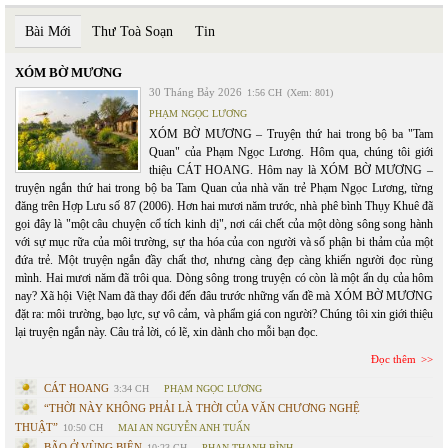
Bài Mới
Thư Toà Soạn
Tin
XÓM BỜ MƯƠNG
30 Tháng Bảy 2026
1:56 CH
(Xem: 801)
PHẠM NGỌC LƯƠNG
XÓM BỜ MƯƠNG – Truyện thứ hai trong bộ ba "Tam
Quan" của Phạm Ngọc Lương. Hôm qua, chúng tôi giới
thiệu CÁT HOANG. Hôm nay là XÓM BỜ MƯƠNG –
truyện ngắn thứ hai trong bộ ba Tam Quan của nhà văn trẻ Phạm Ngọc Lương, từng
đăng trên Hợp Lưu số 87 (2006). Hơn hai mươi năm trước, nhà phê bình Thụy Khuê đã
gọi đây là "một câu chuyện cổ tích kinh dị", nơi cái chết của một dòng sông song hành
với sự mục rữa của môi trường, sự tha hóa của con người và số phận bi thảm của một
đứa trẻ. Một truyện ngắn đầy chất thơ, nhưng càng đẹp càng khiến người đọc rùng
mình. Hai mươi năm đã trôi qua. Dòng sông trong truyện có còn là một ẩn dụ của hôm
nay? Xã hội Việt Nam đã thay đổi đến đâu trước những vấn đề mà XÓM BỜ MƯƠNG
đặt ra: môi trường, bạo lực, sự vô cảm, và phẩm giá con người? Chúng tôi xin giới thiệu
lại truyện ngắn này. Câu trả lời, có lẽ, xin dành cho mỗi bạn đọc.
Đọc thêm
CÁT HOANG
3:34 CH
PHẠM NGỌC LƯƠNG
“THỜI NÀY KHÔNG PHẢI LÀ THỜI CỦA VĂN CHƯƠNG NGHỆ
THUẬT”
10:50 CH
MAI AN NGUYỄN ANH TUẤN
BÃO Ở VÙNG BIÊN
10:23 CH
PHAN THANH BÌNH