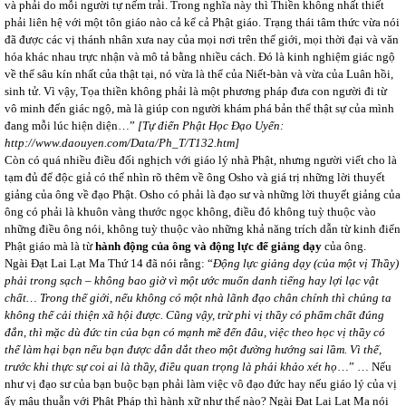
và phải do mỗi người tự nếm trải. Trong nghĩa này thì Thiền không nhất thiết
phải liên hệ với một tôn giáo nào cả kể cả Phật giáo. Trạng thái tâm thức vừa nói
đã được các vị thánh nhân xưa nay của mọi nơi trên thế giới, mọi thời đại và văn
hóa khác nhau trực nhận và mô tả bằng nhiều cách. Đó là kinh nghiệm giác ngộ
về thể sâu kín nhất của thật tại, nó vừa là thể của Niết-bàn và vừa của Luân hồi,
sinh tử. Vì vậy, Tọa thiền không phải là một phương pháp đưa con người đi từ
vô minh đến giác ngộ, mà là giúp con người khám phá bản thể thật sự của mình
đang mỗi lúc hiện diện…”
[Tự điển Phật Học Đạo Uyển:
http://www.daouyen.com/Data/Ph_T/T132.htm]
Còn có quá nhiều điều đối nghịch với giáo lý nhà Phật, nhưng người viết cho là
tạm đủ để độc giả có thể nhìn rõ thêm về ông Osho và giá trị những lời thuyết
giảng của ông về đạo Phật. Osho có phải là đạo sư và những lời thuyết giảng của
ông có phải là khuôn vàng thước ngọc không, điều đó không tuỳ thuộc vào
những điều ông nói, không tuỳ thuộc vào những khả năng trích dẫn từ kinh điển
Phật giáo mà là từ
hành động của ông và động lực để giảng dạy
của ông.
Ngài Đạt Lai Lạt Ma Thứ 14 đã nói rằng: “
Động lực giảng dạy (của một vị Thầy)
phải trong sạch – không bao giờ vì một ước muốn danh tiếng hay lợi lạc vật
chất… Trong thế giới, nếu không có một nhà lãnh đạo chân chính thì chúng ta
không thể cải thiện xã hội được. Cũng vậy, trừ phi vị thầy có phẩm chất đúng
đắn, thì mặc dù đức tin của bạn có mạnh mẽ đến đâu, việc theo học vị thầy có
thể làm hại bạn nếu bạn được dẫn dắt theo một đường hướng sai lầm. Vì thế,
trước khi thực sự coi ai là thầy, điều quan trọng là phải khảo xét họ
…” … Nếu
như vị đạo sư của bạn buộc bạn phải làm việc vô đạo đức hay nếu giáo lý của vị
ấy mâu thuẫn với Phật Pháp thì hành xữ như thế nào? Ngài Đạt Lai Lạt Ma nói