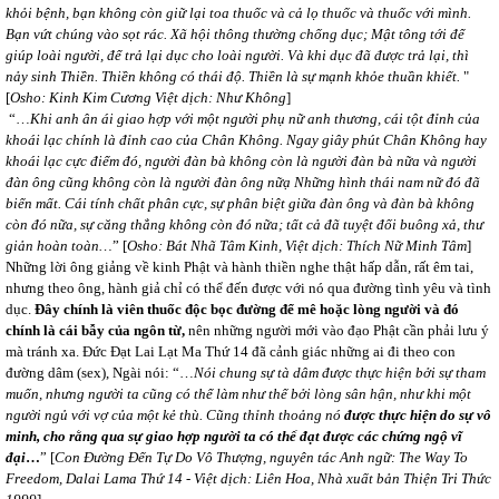
khỏi bệnh, bạn không còn giữ lại toa thuốc và cả lọ thuốc và thuốc với mình.
Bạn vứt chúng vào sọt rác. Xã hội thông thường chống dục; Mật tông tới để
giúp loài người, để trả lại dục cho loài người. Và khi dục đã được trả lại, thì
nảy sinh Thiền. Thiền không có thái độ. Thiền là sự mạnh khỏe thuần khiết.
"
[
Osho: Kinh Kim Cương Việt dịch: Như Không
]
“…
Khi anh ân ái giao hợp với một người phụ nữ anh thương, cái tột đỉnh của
khoái lạc chính là đỉnh cao của Chân Không. Ngay giây phút Chân Không hay
khoái lạc cực điểm đó, người đàn bà không còn là người đàn bà nữa và người
đàn ông cũng không còn là người đàn ông nữạ Những hình thái nam nữ đó đã
biến mất. Cái tính chất phân cực, sự phân biệt giữa đàn ông và đàn bà không
còn đó nữa, sự căng thẳng không còn đó nữa; tất cả đã tuyệt đối buông xả, thư
giản hoàn toàn…
” [
Osho: Bát Nhã Tâm Kinh, Việt dịch: Thích Nữ Minh Tâm
]
Những lời ông giảng về kinh Phật và hành thiền nghe thật hấp dẫn, rất êm tai,
nhưng theo ông, hành giả chỉ có thể đến được với nó qua đường tình yêu và tình
dục.
Đây chính là viên thuốc độc bọc đường để mê hoặc lòng người và đó
chính là cái bẫy của ngôn từ,
nên những người mới vào đạo Phật cần phải lưu ý
mà tránh xa. Đức Đạt Lai Lạt Ma Thứ 14 đã cảnh giác những ai đi theo con
đường dâm (sex), Ngài nói: “…
Nói chung sự tà dâm được thực hiện bởi sự tham
muốn, nhưng người ta cũng có thể làm như thế bởi lòng sân hận, như khi một
người ngủ với vợ của một kẻ thù. Cũng thỉnh thoảng nó
được thực hiện do sự vô
minh, cho rằng qua sự giao hợp người ta có thể đạt được các chứng ngộ vĩ
đại
…
” [
Con Đường Đến Tự Do Vô Thượng, nguyên tác Anh ngữ: The Way To
Freedom, Dalai Lama Thứ 14 - Việt dịch: Liên Hoa, Nhà xuất bản Thiện Tri Thức