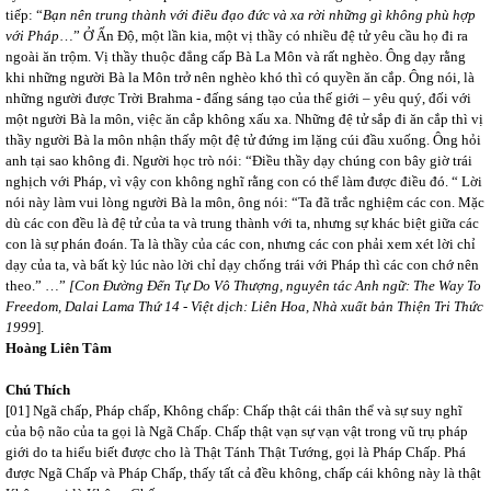
tiếp: “
Bạn nên trung thành với điều đạo đức và xa rời những gì không phù hợp
với Pháp
…” Ở Ấn Độ, một lần kia, một vị thầy có nhiều đệ tử yêu cầu họ đi ra
ngoài ăn trộm. Vị thầy thuộc đẳng cấp Bà La Môn và rất nghèo. Ông dạy rằng
khi những người Bà la Môn trở nên nghèo khó thì có quyền ăn cắp. Ông nói, là
những người được Trời Brahma - đấng sáng tạo của thế giới – yêu quý, đối với
một người Bà la môn, việc ăn cắp không xấu xa. Những đệ tử sắp đi ăn cắp thì vị
thầy người Bà la môn nhận thấy một đệ tử đứng im lặng cúi đầu xuống. Ông hỏi
anh tại sao không đi. Người học trò nói: “Điều thầy dạy chúng con bây giờ trái
nghịch với Pháp, vì vậy con không nghĩ rằng con có thể làm được điều đó. “ Lời
nói này làm vui lòng người Bà la môn, ông nói: “Ta đã trắc nghiệm các con. Mặc
dù các con đều là đệ tử của ta và trung thành với ta, nhưng sự khác biệt giữa các
con là sự phán đoán. Ta là thầy của các con, nhưng các con phải xem xét lời chỉ
dạy của ta, và bất kỳ lúc nào lời chỉ dạy chống trái với Pháp thì các con chớ nên
theo.” …”
[Con Đường Đến Tự Do Vô Thượng, nguyên tác Anh ngữ: The Way To
Freedom, Dalai Lama Thứ 14 - Việt dịch: Liên Hoa, Nhà xuất bản Thiện Tri Thức
1999
].
Hoàng Liên Tâm
Chú Thích
[01] Ngã chấp, Pháp chấp, Không chấp: Chấp thật cái thân thể và sự suy nghĩ
của bộ não của ta gọi là Ngã Chấp. Chấp thật vạn sự vạn vật trong vũ trụ pháp
giới do ta hiểu biết được cho là Thật Tánh Thật Tướng, gọi là Pháp Chấp. Phá
được Ngã Chấp và Pháp Chấp, thấy tất cả đều không, chấp cái không này là thật