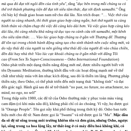
mà qua đó đạt tới ngôi đền của tình yêu
", rằng "
dục bên trong mỗi chúng ta có
thể trở thành phương tiện để đạt tới siêu tâm thức, đạt tới định samadhi.
” Ông
chỉ bày kỹ thuật giao hoan nam nữ cho dài lâu. Xin trích đoạn: “… Vi
ệc thở của
người ta càng nhanh, thì thời gian giao hợp càng ngắn; hơi thở người ta càng
bình thản và chậm chạp thì việc đó càng kéo dài hơn. Và việc giao hợp càng kéo
dài lâu, thì càng nhiều khả năng từ dục tạo ra cánh cửa tới samadhi, một kênh
cho siêu tâm thức. …. Vào lúc giao hợp chúng ta ở gần với Thượng đế. Thượng
đế tồn tại trong chính hành động sáng tạo cho sinh thành nên cuộc sống mới, và
do vậy thái độ của người ta nên giống như thái độ của người đi vào chùa chiền,
đền đài hay nhà thờ. Vào lúc cực khoái chúng ta ở gần nhất với đấng Tối
cao
(
From Sex To Super-Consciousness – Osho International Foundation
)
Osho phát triển một dạng thiền năng động mới mẻ, được nhiều người biết với
tên Dynamic Meditation, thường khởi đầu với các hoạt động mạnh mẽ về thể
chất như nhảy múa với âm nhạc kích động, sau đó là thiền im lặng. Phương pháp
thiền này, theo Osho, có thể phát triển đến một trạng thái “không tính” và đạt
đến giác ngộ. Hành giả sau đó sẽ trở thành “no past, no future, no attachment, no
mind, no ego, no self”
Trong thập niên 1980, các đệ tử của Osho thường mặc y phục toàn màu vàng
cam đậm (có khi màu nâu đỏ), không phải chỉ có áo choàng. Vì vậy, họ được gọi
là "Orange People". Tên gọi nầy khá phổ thông trong thời kỳ đó. Osho ban tước
hiệu mới cho đệ tử. Nam được gọi là “Swami” và nữ được gọi là “Ma”.
Mặc dầu
đa số đệ tử sống trong môi trường khiêm tốn và đơn giản, nhưng Osho, ngược
lại, sống trong xa hoa lộng lẫy, tư thất ông ở có máy điều hoà không khí, có