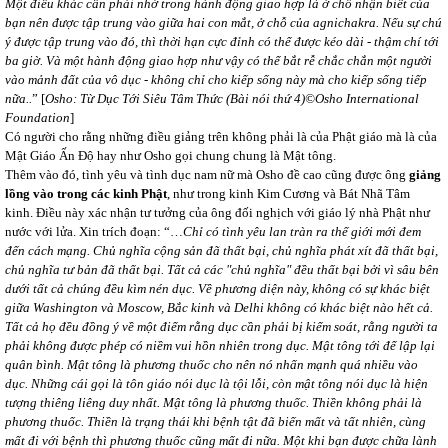
Một điều khác cần phải nhớ trong hành động giao hợp là ở chỗ nhận biết của
bạn nên được tập trung vào giữa hai con mắt, ở chỗ của agnichakra. Nếu sự chú
ý được tập trung vào đó, thì thời hạn cực đỉnh có thể được kéo dài - thậm chí tới
ba giờ. Và một hành động giao hợp như vậy có thể bắt rễ chắc chắn một người
vào mảnh đất của vô dục - không chỉ cho kiếp sống này mà cho kiếp sống tiếp
nữa..
” [
Osho: Từ Dục Tới Siêu Tâm Thức (Bài nói thứ 4)©Osho International
Foundation
]
Có người cho rằng những điều giảng trên không phải là của Phật giáo mà là của
Mật Giáo Ấn Độ hay như Osho gọi chung chung là Mật tông.
Thêm vào đó, tình yêu và tình dục nam nữ mà Osho đề cao cũng được ông
giảng
lồng vào trong các kinh Phật
, như trong kinh Kim Cương và Bát Nhã Tâm
kinh. Điều này xác nhận tư tưởng của ông đối nghịch với giáo lý nhà Phật như
nước với lửa. Xin trích đoạn: “…
Chỉ có tình yêu lan tràn ra thế giới mới đem
đến cách mạng. Chủ nghĩa cộng sản đã thất bại, chủ nghĩa phát xít đã thất bại,
chủ nghĩa tư bản đã thất bại. Tất cả các "chủ nghĩa" đều thất bại bởi vì sâu bên
dưới tất cả chúng đều kìm nén dục. Về phương diện này, không có sự khác biệt
giữa Washington và Moscow, Bắc kinh và Delhi không có khác biệt nào hết cả.
Tất cả họ đều đồng ý về một điểm rằng dục cần phải bị kiểm soát, rằng người ta
phải không được phép có niềm vui hồn nhiên trong dục. Mật tông tới để lập lại
quân bình. Mật tông là phương thuốc cho nên nó nhấn mạnh quá nhiều vào
dục. Những cái gọi là tôn giáo nói dục là tội lỗi, còn mật tông nói dục là hiện
tượng thiêng liêng duy nhất. Mật tông là phương thuốc. Thiền không phải là
phương thuốc. Thiền là trạng thái khi bệnh tật đã biến mất và tất nhiên, cùng
mất đi với bệnh thì phương thuốc cũng mất đi nữa. Một khi bạn được chữa lành