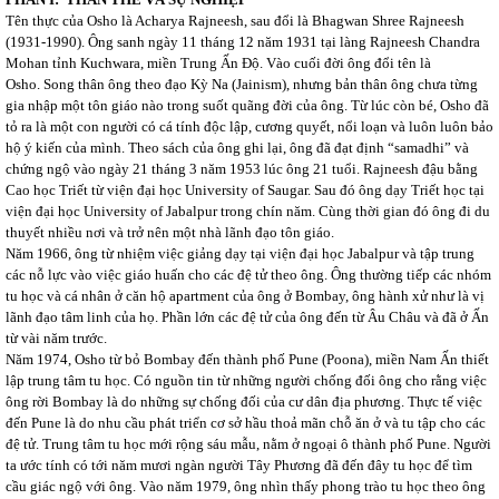
Tên thực của Osho là Acharya Rajneesh, sau đổi là Bhagwan Shree Rajneesh
(1931-1990). Ông sanh ngày 11 tháng 12 năm 1931 tại làng Rajneesh Chandra
Mohan tỉnh Kuchwara, miền Trung Ấn Độ. Vào cuối đời ông đổi tên là
Osho. Song thân ông theo đạo Kỳ Na (Jainism), nhưng bản thân ông chưa từng
gia nhập một tôn giáo nào trong suốt quãng đời của ông. Từ lúc còn bé, Osho đã
tỏ ra là một con người có cá tính độc lập, cương quyết, nổi loạn và luôn luôn bảo
hộ ý kiến của mình. Theo sách của ông ghi lại, ông đã đạt định “samadhi” và
chứng ngộ vào ngày 21 tháng 3 năm 1953 lúc ông 21 tuổi. Rajneesh đậu bằng
Cao học Triết từ viện đại học University of Saugar. Sau đó ông dạy Triết học tại
viện đại học University of Jabalpur trong chín năm. Cùng thời gian đó ông đi du
thuyết nhiều nơi và trở nên một nhà lãnh đạo tôn giáo.
Năm 1966, ông từ nhiệm việc giảng dạy tại viện đại học Jabalpur và tập trung
các nỗ lực vào việc giáo huấn cho các đệ tử theo ông. Ông thường tiếp các nhóm
tu học và cá nhân ở căn hộ apartment của ông ở Bombay, ông hành xử như là vị
lãnh đạo tâm linh của họ. Phần lớn các đệ tử của ông đến từ Âu Châu và đã ở Ấn
từ vài năm trước.
Năm 1974, Osho từ bỏ Bombay đến thành phố Pune (Poona), miền Nam Ấn thiết
lập trung tâm tu học. Có nguồn tin từ những người chống đối ông cho rằng việc
ông rời Bombay là do những sự chống đối của cư dân địa phương. Thực tế việc
đến Pune là do nhu cầu phát triển cơ sở hầu thoả mãn chỗ ăn ở và tu tập cho các
đệ tử. Trung tâm tu học mới rộng sáu mẫu, nằm ở ngoại ô thành phố Pune. Người
ta ước tính có tới năm mươi ngàn người Tây Phương đã đến đây tu học để tìm
cầu giác ngộ với ông. Vào năm 1979, ông nhìn thấy phong trào tu học theo ông