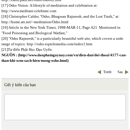
[17] Osho Vision: A lifestyle of meditation and celebration at:
http://www.meditate-celebrate.com
[18] Christopher Calder, "Osho, Bhagwan Rajneesh, and the Lost Truth," at:
http://home.att.net/~meditation/Osho.html
[19] Article in the New York Times, 1998-MAR-11, Page A21. Mentioned in
"Food Poisoning and Biological Warfare,"
[20] "Osho Rajneesh," is a particularly beautiful web site, which covers a wide
range of topics: http://osho.toptelemedia.com/index1.htm
[21]Tự điển Phật Học Đạo Uyển:
NGUỒN : (http://www.daophatngaynay.com/vn/dien-dan/doi-thoai/4177-can-
than-khi-xem-sach-hien-tuong-osho.html)
Trước
Sau
Gửi ý kiến của bạn