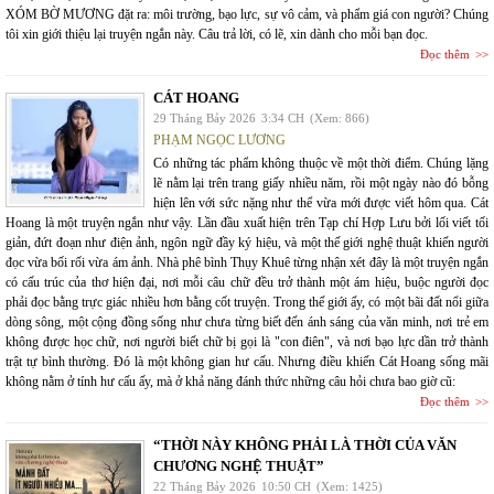
XÓM BỜ MƯƠNG đặt ra: môi trường, bạo lực, sự vô cảm, và phẩm giá con người? Chúng
tôi xin giới thiệu lại truyện ngắn này. Câu trả lời, có lẽ, xin dành cho mỗi bạn đọc.
Đọc thêm
CÁT HOANG
29 Tháng Bảy 2026
3:34 CH
(Xem: 866)
PHẠM NGỌC LƯƠNG
Có những tác phẩm không thuộc về một thời điểm. Chúng lặng
lẽ nằm lại trên trang giấy nhiều năm, rồi một ngày nào đó bỗng
hiện lên với sức nặng như thể vừa mới được viết hôm qua. Cát
Hoang là một truyện ngắn như vậy. Lần đầu xuất hiện trên Tạp chí Hợp Lưu bởi lối viết tối
giản, đứt đoạn như điện ảnh, ngôn ngữ đầy ký hiệu, và một thế giới nghệ thuật khiến người
đọc vừa bối rối vừa ám ảnh. Nhà phê bình Thụy Khuê từng nhận xét đây là một truyện ngắn
có cấu trúc của thơ hiện đại, nơi mỗi câu chữ đều trở thành một ám hiệu, buộc người đọc
phải đọc bằng trực giác nhiều hơn bằng cốt truyện. Trong thế giới ấy, có một bãi đất nổi giữa
dòng sông, một cộng đồng sống như chưa từng biết đến ánh sáng của văn minh, nơi trẻ em
không được học chữ, nơi người biết chữ bị gọi là "con điên", và nơi bạo lực dần trở thành
trật tự bình thường. Đó là một không gian hư cấu. Nhưng điều khiến Cát Hoang sống mãi
không nằm ở tính hư cấu ấy, mà ở khả năng đánh thức những câu hỏi chưa bao giờ cũ:
Đọc thêm
“THỜI NÀY KHÔNG PHẢI LÀ THỜI CỦA VĂN
CHƯƠNG NGHỆ THUẬT”
22 Tháng Bảy 2026
10:50 CH
(Xem: 1425)