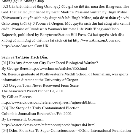
Không gọi là Không Chấp.
[02] Cần biết thêm về ông Osho, quý độc giả có thể tìm mua đọc Bhagwan: The
God That Failed, published by Saint Martin's Press and written by Hugh Milne
(Shivamurti), quyển sách này được viết bởi Hugh Milne, một đệ tử thân cận với
Osho trong thời kỳ ở Poona và Oregon. Một quyển sách thứ hai cũng nên xem là
cuốn: Promise of Paradise: A Woman's Intimate Life With 'Bhagwan' Osho
Rajneesh, published by Barrytown/Station Hill Press. Cả hai quyển sách đều
không còn, nhưng có thể mua lại sách cũ tại http://www.Amazon.Com and
http://www.Amazon.Com.UK
Sách và Tư Liệu Trích Dẫn:
[01] Has Any American City Ever Faced Biological Warfare?
By George Beres
http://www.hnn.us/articles/355.html
Mr. Beres, a graduate of Northwestern's Medill School of Journalism, was sports
information director at the University of Oregon.
[02] Oregon. Town Never Recovered From Scare
The Associated Press/October 19, 2001
By Gillian Flaccus
http://www.rickross.com/reference/rajneesh/rajneesh8.html
[03] The Story of a Truly Contaminated Election
Columbia Journalism Review/Jan/Feb 2001
By Lawrence K. Grossman
http://www.rickross.com/reference/rajneesh/rajneesh4.html
[04] Osho: From Sex To Super-Consciousness – ©Osho International Foundation