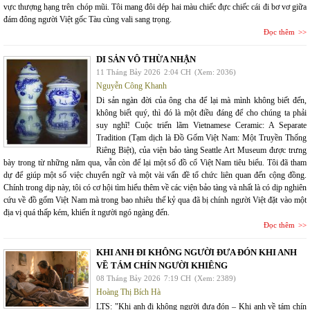
vực thượng hạng trên chóp mũi. Tôi mang đôi dép hai màu chiếc đực chiếc cái đi bơ vơ giữa
đám đông người Việt gốc Tàu cùng vali sang trọng.
Đọc thêm
DI SẢN VÔ THỪA NHẬN
11 Tháng Bảy 2026
2:04 CH
(Xem: 2036)
Nguyễn Công Khanh
Di sản ngàn đời của ông cha để lại mà mình không biết đến,
không biết quý, thì đó là một điều đáng để cho chúng ta phải
suy nghĩ! Cuộc triển lãm Vietnamese Ceramic: A Separate
Tradition (Tạm dịch là Đồ Gốm Việt Nam: Một Truyền Thống
Riêng Biệt), của viện bảo tàng Seattle Art Museum được trưng
bày trong từ những năm qua, vẫn còn để lại một số đồ cổ Việt Nam tiêu biểu. Tôi đã tham
dự để giúp một số việc chuyển ngữ và một vài vấn đề tổ chức liên quan đến cộng đồng.
Chính trong dịp này, tôi có cơ hội tìm hiểu thêm về các viện bảo tàng và nhất là có dịp nghiên
cứu về đồ gốm Việt Nam mà trong bao nhiêu thế kỷ qua đã bị chính người Việt đặt vào một
địa vị quá thấp kém, khiến ít người ngó ngàng đến.
Đọc thêm
KHI ANH ĐI KHÔNG NGƯỜI ĐƯA ĐÓN KHI ANH
VỀ TÁM CHÍN NGƯỜI KHIÊNG
08 Tháng Bảy 2026
7:19 CH
(Xem: 2389)
Hoàng Thị Bích Hà
LTS: "Khi anh đi không người đưa đón – Khi anh về tám chín