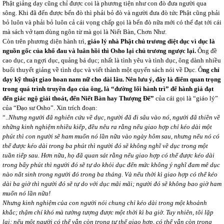
Phật giảng dạy cũng chỉ được coi là phương tiện như con đò đưa người qua
sông. Khi đã đến được bến đò thì phải bỏ đò và người đưa đò tức Phật cũng phải
bỏ luôn và phải bỏ luôn cả cái vọng chấp gọi là bến đò nữa mới có thể đạt tới cái
mà sách vở tạm dùng ngôn từ mà gọi là Niết Bàn, Chơn Như.
Còn trên phương diện hành trì,
giáo lý nhà Phật chủ trương diệt dục vì dục là
nguồn gốc của khổ đau và luân hồi thì Osho lại chủ trương ngược lại.
Ông đề
cao dục, ca ngợi dục, quảng bá dục; nhất là tình yêu và tình dục, ông dành nhiều
buổi thuyết giảng về tình dục và viết thành một quyển sách nói về Dục. Ô
ng chỉ
dạy kỹ thuật giao hoan nam nữ cho dài lâu. Nên lưu ý, đây là điểm quan trọng
trong quá trình truyền đạo của ông, là “đường lối hành trì” để hành giả đạt
đến giác ngộ giải thoát, đến Niết Bàn hay Thượng Đế”
của cái gọi là “giáo lý”
của “Đạo sư Osho”. Xin trích đoạn:
“..
Nhưng người đã nghiên cứu về dục, người đã đi sâu vào nó, người đã thiền về
những kinh nghiệm nhiều kiếp, đều nêu ra rằng nếu giao hợp chỉ kéo dài một
phút thì con người sẽ ham muốn nó lần nữa vào ngày hôm sau, nhưng nếu nó có
thể được kéo dài trong ba phút thì người đó sẽ không nghĩ về dục trong một
tuần tiếp sau. Hơn nữa, họ đã quan sát rằng nếu giao hợp có thể được kéo dài
trong bẩy phút thì người đó sẽ tự do khỏi dục đến mức không ý nghĩ đam mê dục
nào nẩt sinh trong người đó trong ba tháng. Và nếu thời kì giao hợp có thể kéo
dài ba giờ thì người đó sẽ tự do với dục mãi mãi; người đó sẽ không bao giờ ham
muốn nó lần nữa!
Nhưng kinh nghiệm của con người nói chung chỉ kéo dài trong một khoảnh
khắc; thậm chí khó mà tưởng tượng được một thời kì ba giờ. Tuy nhiên, tôi lặp
lại: nếu một người có thể vẫn còn trong tư thế giao hợp, có thể vẫn còn trong