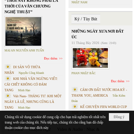
“THỜI NÀY KHÔNG PHẢI LÀ
NHẬT NAM
THỜI CỦA VĂN CHƯƠNG
NGHỆ THUẬT”
Ký / Tùy Bút
NHỮNG NGÀY XƯA NƠI ĐẤT
ÚC
11 Tháng Bảy 2026
(Xem: 2143)
MAI AN NGUYỄN ANH TUẤN
Đọc thêm
DI SẢN VÔ THỪA
NHẬN
Nguyễn Công Khanh
PHAN NHẬT BẮC
KHI NHÀ VĂN NGỪNG VIẾT:
Đọc thêm
CÁI CHẾT KHÔNG CÓ ĐÁM
CÁM ƠN ĐẤT NƯỚC HOA KỲ -
TANG
Minh Hạo
THANK YOU, AMERICA
Trần Kiêm
Việt Nam- THÁNG TƯ: KHI MỘT
Đoàn
NGÀY LÀ LỄ, NHƯNG CŨNG LÀ
KỂ CHUYỆN FIFA WORLD CUP
TANG
Minh Hạo
2026
Phan Tấn Uẩn
Chúng tôi sử dụng cookie để cung cấp cho bạn trải nghiệm tốt nhất trên
Đồng ý
trang web của chúng tôi. Nếu tiếp tục, chúng tôi cho rằng bạn đã chấp
thuận cookie cho mục đích này.
Tin Sách
Chuyển Ngữ
Video & Audio : Nhạc & . . .