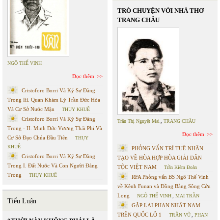
TRÒ CHUYỆN VỚI NHÀ THƠ
TRANG CHÂU
NGÔ THẾ VINH
Đọc thêm
Cristoforo Borri Và Ký Sự Đàng
Trong Iii. Quan Khám Lý Trần Đức Hòa
Và Cơ Sở Nước Mặn
THỤY KHUÊ
Cristoforo Borri Và Ký Sự Đàng
Trần Thị Nguyệt Mai
,
TRANG CHÂU
Trong - II. Minh Đức Vương Thái Phi Và
Đọc thêm
Cơ Sở Đạo Chúa Đầu Tiên
THỤY
KHUÊ
PHỎNG VẤN TRÍ TUỆ NHÂN
Cristoforo Borri Và Ký Sự Đàng
TẠO VỀ HÒA HỢP HÒA GIẢI DÂN
Trong I. Đất Nước Và Con Người Đàng
TỘC VIỆT NAM
Trần Kiêm Đoàn
Trong
THỤY KHUÊ
RFA Phỏng vấn BS Ngô Thế Vinh
về Kênh Funan và Đồng Bằng Sông Cửu
Long
NGÔ THẾ VINH
,
MAI TRẦN
Tiểu Luận
GẶP LẠI PHAN NHẬT NAM
TRÊN QUỐC LỘ 1
TRẦN VŨ
,
PHAN