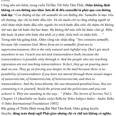
1999
]
Cũng nên nói thêm, trong cuốn Từ Dục Tới Siêu Tâm Thức,
Osho khẳng định
không có con đường nào khác hơn để đi đến samadhi là phải qua con đường
tình dục
:“
Con đường từ dục tới samadhi là con đường dài. Samadhi là mục tiêu
tối thượng; dục chỉ là bước đầu tiên. Và tôi muốn chỉ ra rằng những người từ
chối thừa nhận bước đầu tiên, người chỉ trích bước đầu tiên, thì thậm chí không
thể nào đạt tới bước thứ hai được. Họ không thể nào tiến bộ được chút gì. Điều
bắt buộc là phải tiến bước thứ nhất có ý thức, hiểu biết và nhận biết. …”
Trong một bài giảng khác, Osho cũng xác nhận rằng: “
Sex contains samadhi,
because life contains God. Move from sex to samadhi, from sex to
superconsciousness; this is the only natural and rightful way. Don't get stuck
anywhere in sex. I teach you sex and transcendence both, because the
transcendence is possible only through it. And the people who are teaching
repression are not teaching transcendence. In fact, they go on pouring more
mud on you. They go on forcing you deeper in the mud because there is no
possibility of transcendence if you have not moved through these sexual stages
of autoeroticism, of homoeroticism, of heteroeroticism, and then to
transcendence. And the lotus blooms, the one-thousand-petalled lotus. You are
containing it in yourself. Avoid the priests and the politicians and you can
achieve it. They are standing in the way…” [Osho: The Secret of Secrets, Vol 2,
Chapter 15 (Available on Audio only)
Talks by Titles Subject Index - Audio Talks
© Osho International Foundation 1995]
Khi giảng về Thiền Định trong Bát Nhã Tâm Kinh, Osho giảng huyên
thuyên,
dùng toàn thuật ngữ Phật giáo nhưng chỉ có chữ mà không có nghĩa,