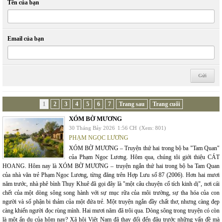
Tên của bạn
Email của bạn
1
2
3
4
5
6
7
Trang sau
Trang cuối
XÓM BỜ MƯƠNG
30 Tháng Bảy 2026
1:56 CH
(Xem: 801)
PHẠM NGỌC LƯƠNG
XÓM BỜ MƯƠNG – Truyện thứ hai trong bộ ba "Tam Quan"
của Phạm Ngọc Lương. Hôm qua, chúng tôi giới thiệu CÁT
HOANG. Hôm nay là XÓM BỜ MƯƠNG – truyện ngắn thứ hai trong bộ ba Tam Quan
của nhà văn trẻ Phạm Ngọc Lương, từng đăng trên Hợp Lưu số 87 (2006). Hơn hai mươi
năm trước, nhà phê bình Thụy Khuê đã gọi đây là "một câu chuyện cổ tích kinh dị", nơi cái
chết của một dòng sông song hành với sự mục rữa của môi trường, sự tha hóa của con
người và số phận bi thảm của một đứa trẻ. Một truyện ngắn đầy chất thơ, nhưng càng đẹp
càng khiến người đọc rùng mình. Hai mươi năm đã trôi qua. Dòng sông trong truyện có còn
là một ẩn dụ của hôm nay? Xã hội Việt Nam đã thay đổi đến đâu trước những vấn đề mà