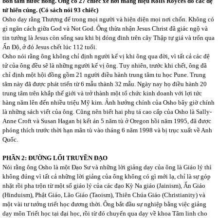
bồn tắm nước nóng. Ông có 27 chiếc xe hơi mang hiệu Rolls Royces do các đệ
tử hiến cúng. (Có sách nói 93 chiếc)
Osho dạy rằng Thượng đế trong mọi người và hiện diện mọi nơi chốn. Không có
gì ngăn cách giữa God và Not God. Ông thừa nhận Jesus Christ đã giác ngộ và
tin tưởng là Jesus còn sống sau khi bị đóng đinh trên cây Thập tự giá và trốn qua
Ấn Độ, ở đó Jesus chết lúc 112 tuổi.
Osho nói rằng ông không chỉ định người kế vị khi ông qua đời, vì tất cả các đệ
tử của ông đều sẽ là những người kế vị ông. Tuy nhiên, trước khi chết, ông đã
chỉ định một hội đồng gồm 21 người điều hành trung tâm tu học Pune. Trung
tâm này đã được phát triển từ 6 mẫu thành 32 mẫu. Ngày nay họ điều hành 20
trung tâm trên khắp thế giới và trở thành một tổ chức kinh doanh với lợi tức
hàng năm lên đến nhiều triệu Mỹ kim. Ảnh hưởng chính của Osho bây giờ chính
là những sách viết của ông. Cũng nên biết hai phụ tá cao cấp của Osho là Sally-
Anne Croft và Susan Hagan bị kết án 5 năm tù ở Oregon hồi năm 1995, đã được
phóng thích trước thời hạn mãn tù vào tháng 6 năm 1998 và bị trục xuất về Anh
Quốc.
PHẦN 2: ĐƯỜNG LỐI TRUYỀN ĐẠO
Nói rằng ông Osho là một Đạo Sư và những lời giảng dạy của ông là Giáo lý thì
không đúng vì tất cả những lời giảng của ông không có gì mới lạ, chỉ là sự góp
nhặt rồi pha trộn từ một số giáo lý của các đạo Kỳ Na giáo (Jainism), Ấn Giáo
(Hinduism), Phật Giáo, Lão Giáo (Taoism), Thiên Chúa Giáo (Christianity) và
một vài tư tưởng triết học đương thời. Ông bắt đầu sự nghiệp bằng việc giảng
dạy môn Triết học tại đại học, rồi từ đó chuyển qua dạy về khoa Tâm linh cho