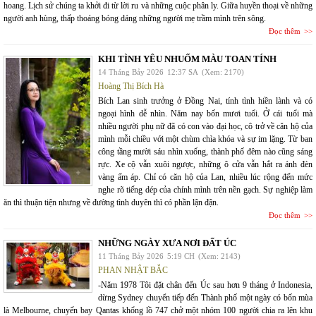
hoang. Lịch sử chúng ta khởi đi từ lời ru và những cuộc phân ly. Giữa huyền thoại về những
người anh hùng, thấp thoáng bóng dáng những người mẹ trầm mình trên sông.
Đọc thêm
KHI TÌNH YÊU NHUỐM MÀU TOAN TÍNH
14 Tháng Bảy 2026
12:37 SA
(Xem: 2170)
Hoàng Thị Bích Hà
Bích Lan sinh trưởng ở Đồng Nai, tính tình hiền lành và có
ngoại hình dễ nhìn. Năm nay bốn mươi tuổi. Ở cái tuổi mà
nhiều người phụ nữ đã có con vào đại học, cô trở về căn hộ của
mình mỗi chiều với một chùm chìa khóa và sự im lặng. Từ ban
công tầng mười sáu nhìn xuống, thành phố đêm nào cũng sáng
rực. Xe cộ vẫn xuôi ngược, những ô cửa vẫn hắt ra ánh đèn
vàng ấm áp. Chỉ có căn hộ của Lan, nhiều lúc rộng đến mức
nghe rõ tiếng dép của chính mình trên nền gạch. Sự nghiệp làm
ăn thì thuận tiện nhưng về đường tình duyên thì có phần lận đận.
Đọc thêm
NHỮNG NGÀY XƯA NƠI ĐẤT ÚC
11 Tháng Bảy 2026
5:19 CH
(Xem: 2143)
PHAN NHẬT BẮC
-Năm 1978 Tôi đặt chân đến Úc sau hơn 9 tháng ở Indonesia,
dừng Sydney chuyển tiếp đến Thành phố một ngày có bốn mùa
là Melbourne, chuyến bay Qantas khổng lồ 747 chở một nhóm 100 người chia ra lên khu