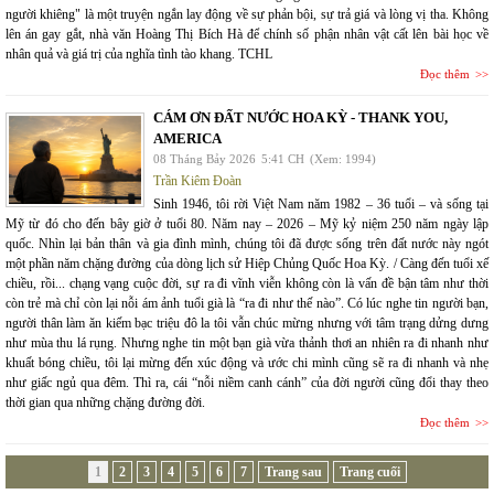
người khiêng" là một truyện ngắn lay động về sự phản bội, sự trả giá và lòng vị tha. Không
lên án gay gắt, nhà văn Hoàng Thị Bích Hà để chính số phận nhân vật cất lên bài học về
nhân quả và giá trị của nghĩa tình tào khang. TCHL
Đọc thêm
CÁM ƠN ĐẤT NƯỚC HOA KỲ - THANK YOU,
AMERICA
08 Tháng Bảy 2026
5:41 CH
(Xem: 1994)
Trần Kiêm Đoàn
Sinh 1946, tôi rời Việt Nam năm 1982 – 36 tuổi – và sống tại
Mỹ từ đó cho đến bây giờ ở tuổi 80. Năm nay – 2026 – Mỹ kỷ niệm 250 năm ngày lập
quốc. Nhìn lại bản thân và gia đình mình, chúng tôi đã được sống trên đất nước này ngót
một phần năm chặng đường của dòng lịch sử Hiệp Chủng Quốc Hoa Kỳ. / Càng đến tuổi xế
chiều, rồi... chạng vạng cuộc đời, sự ra đi vĩnh viễn không còn là vấn đề bận tâm như thời
còn trẻ mà chỉ còn lại nỗi ám ảnh tuổi già là “ra đi như thế nào”. Có lúc nghe tin người bạn,
người thân làm ăn kiếm bạc triệu đô la tôi vẫn chúc mừng nhưng với tâm trạng dửng dưng
như mùa thu lá rụng. Nhưng nghe tin một bạn già vừa thảnh thơi an nhiên ra đi nhanh như
khuất bóng chiều, tôi lại mừng đến xúc động và ước chi mình cũng sẽ ra đi nhanh và nhẹ
như giấc ngủ qua đêm. Thì ra, cái “nỗi niềm canh cánh” của đời người cũng đổi thay theo
thời gian qua những chặng đường đời.
Đọc thêm
1
2
3
4
5
6
7
Trang sau
Trang cuối