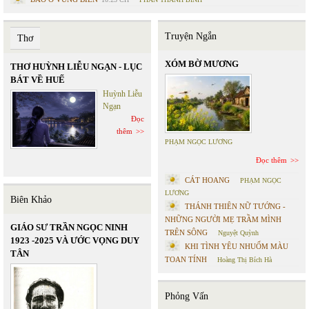
Truyện Ngắn
Thơ
XÓM BỜ MƯƠNG
THƠ HUỲNH LIỄU NGẠN - LỤC
BÁT VỀ HUẾ
Huỳnh Liễu
Ngạn
Đọc
thêm
PHẠM NGỌC LƯƠNG
Đọc thêm
CÁT HOANG
PHẠM NGỌC
LƯƠNG
Biên Khảo
THÁNH THIÊN NỮ TƯỚNG -
NHỮNG NGƯỜI MẸ TRẦM MÌNH
GIÁO SƯ TRẦN NGỌC NINH
TRÊN SÔNG
Nguyệt Quỳnh
1923 -2025 VÀ ƯỚC VỌNG DUY
KHI TÌNH YÊU NHUỐM MÀU
TÂN
TOAN TÍNH
Hoàng Thị Bích Hà
Phỏng Vấn