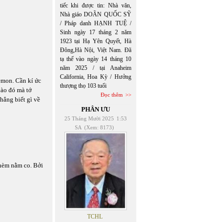
tiếc khi được tin: Nhà văn,
Nhà giáo DOÃN QUỐC SỸ
/ Pháp danh HẠNH TUỆ /
Sinh ngày 17 tháng 2 năm
1923 tại Hạ Yên Quyết, Hà
Đông,Hà Nội, Việt Nam. Đã
tạ thế vào ngày 14 tháng 10
năm 2025 / tại Anaheim
California, Hoa Kỳ / Hưởng
emon. Cần kí ức
thượng thọ 103 tuổi
nào đó mà tớ
Đọc thêm
hẳng biết gì về
PHÂN ƯU
25 Tháng Mười 2025
1:53
SA
(Xem: 8173)
thèm nằm co. Bởi
TCHL