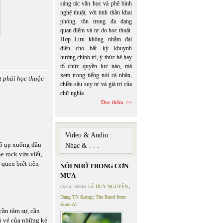
sáng tác văn học và phê bình
nghệ thuật, với tinh thần khai
phóng, tôn trọng đa dạng
quan điểm và tự do học thuật.
Hợp Lưu không nhằm đại
diện cho bất kỳ khuynh
hướng chính trị, ý thức hệ hay
tổ chức quyền lực nào, mà
xem trọng tiếng nói cá nhân,
t phải học thuộc
chiều sâu suy tư và giá trị của
chữ nghĩa
Đọc thêm
Video & Audio :
đổ ụp xuống đầu
Nhạc & . . .
e rock vừa viết,
 quen biết trên
NỖI NHỚ TRONG CƠN
MƯA
(Xem: 3656)
LÊ DUY NGUYÊN
,
Dang TN &amp; The Band from
Suno AI
cần tâm sự, cần
ó vẻ của những kẻ