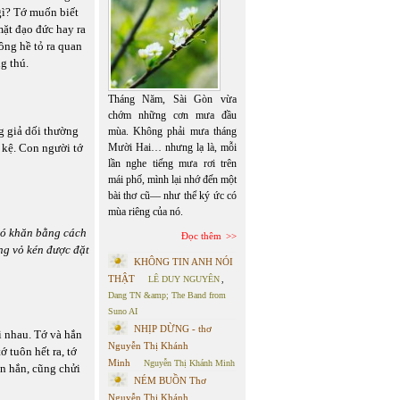
gì? Tớ muốn biết
mặt đạo đức hay ra
ng hề tỏ ra quan
g thú.
Tháng Năm, Sài Gòn vừa
chớm những cơn mưa đầu
g giả dối thường
mùa. Không phải mưa tháng
 kệ. Con người tớ
Mười Hai… nhưng lạ là, mỗi
lần nghe tiếng mưa rơi trên
mái phố, mình lại nhớ đến một
bài thơ cũ— như thể ký ức có
mùa riêng của nó.
hó khăn bằng cách
Đọc thêm
ong vỏ kén được đặt
KHÔNG TIN ANH NÓI
THẬT
LÊ DUY NGUYÊN
,
Dang TN &amp; The Band from
Suno AI
NHỊP DỪNG - thơ
i nhau. Tớ và hắn
Nguyễn Thị Khánh
 tuôn hết ra, tớ
Minh
Nguyễn Thị Khánh Minh
òn hắn, cũng chửi
NÉM BUỒN Thơ
Nguyễn Thị Khánh