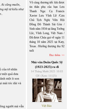
Vô cùng thương tiếc khi được
i. Ai cũng muốn,
tin thân phụ của bạn Lưu
ng mỹ từ kiểu như
Thanh Nga: Cụ Francis
..
Xavier Lưu Vĩnh Lữ /Cựu
Chủ Tịch Nghị Viên Hội
Đồng Đô Thành Sài Gòn /
Sinh năm 1934 tại làng Tưởng
Lộc, Vĩnh Long, Việt Nam /
Đã được Chúa gọi về ngày 11
tháng 10 năm 2025 tại Katy,
Texas. /Hưởng thượng thọ 92
tuổi
Đọc thêm
Nhà văn Doãn Quốc Sỹ
(1923-2025) ra đi
ủ của tớ nhăn
14 Tháng Mười 2025
10:03
hư một quả dưa
CH
(Xem: 11125)
đánh một ít son
ại mái tóc dài và
Việt Báo
 đông người mà vẫn