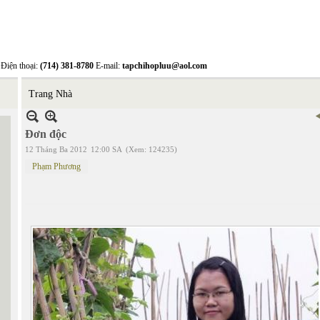
Điện thoại:
(714) 381-8780
E-mail:
tapchihopluu@aol.com
Trang Nhà
Đơn độc
12 Tháng Ba 2012
12:00 SA
(Xem: 124235)
Phạm Phương