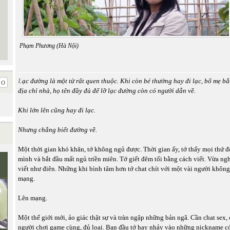
Phạm Phương (Hà Nội)
L
ạc đường là một từ rất quen thuộc. Khi còn bé thường hay đi lạc, bố mẹ bắ
địa chỉ nhà, họ tên đầy đủ để lỡ lạc đường còn có người dẫn về.
Khi lớn lên cũng hay đi lạc.
Nhưng chẳng biết đường về.
Một thời gian khó khăn, tớ không ngủ được. Thời gian ấy, tớ thấy mọi thứ 
mình và bắt đầu mất ngủ triền miên. Tớ giết đêm tối bằng cách viết. Vừa ngh
viết như điên. Những khi bình tâm hơn tớ chat chít với một vài người không
mạng.
Lên mạng.
Một thế giới mới, ảo giác thật sự và tràn ngập những bản ngã. Cần chat sex, 
người chơi game cùng, đủ loại. Ban đầu tớ hay nhảy vào những nickname c