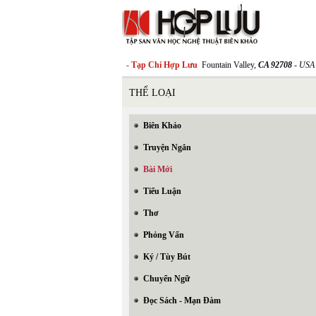
- Tạp Chí Hợp Lưu
Fountain Valley,
CA 92708
- USA
THỂ LOẠI
Biên Khảo
Truyện Ngắn
Bài Mới
Tiểu Luận
Thơ
Phỏng Vấn
Ký / Tùy Bút
Chuyển Ngữ
Đọc Sách - Mạn Đàm