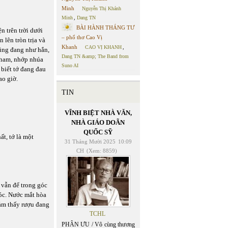
Minh
Nguyễn Thị Khánh
Minh
,
Dang TN
BÀI HÀNH THÁNG TƯ
n trên trời dưới
– phổ thơ Cao Vị
 lên tròn trịa và
Khanh
CAO VỊ KHANH
,
cũng đang như hắn,
Dang TN &amp; The Band from
 nham, nhớp nhúa
Suno AI
 biết tớ đang đau
ao giờ.
TIN
VĨNH BIỆT NHÀ VĂN,
NHÀ GIÁO DOÃN
QUỐC SỸ
ất, tớ là một
31 Tháng Mười 2025
10:09
CH
(Xem: 8859)
 vẫn để trong góc
óc. Nước mắt hòa
Cảm thấy rượu đang
TCHL
PHÂN ƯU / Vô cùng thương