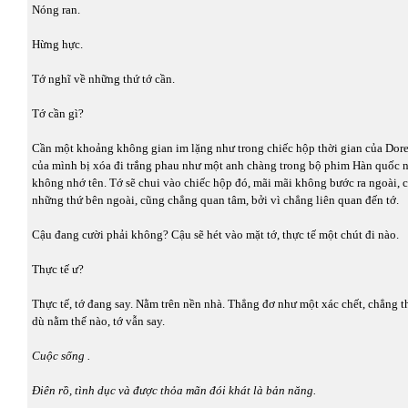
Nóng ran.
Hừng hực.
Tớ nghĩ về những thứ tớ cần.
Tớ cần gì?
Cần một khoảng không gian im lặng như trong chiếc hộp thời gian của Dor
của mình bị xóa đi trắng phau như một anh chàng trong bộ phim Hàn quốc 
không nhớ tên. Tớ sẽ chui vào chiếc hộp đó, mãi mãi không bước ra ngoài, c
những thứ bên ngoài, cũng chẳng quan tâm, bởi vì chẳng liên quan đến tớ.
Cậu đang cười phải không? Cậu sẽ hét vào mặt tớ, thực tế một chút đi nào.
Thực tế ư?
Thực tế, tớ đang say. Nằm trên nền nhà. Thẳng đơ như một xác chết, chẳng 
dù nằm thế nào, tớ vẫn say.
Cuộc sống .
Điên rồ, tình dục và được thỏa mãn đói khát là bản năng.