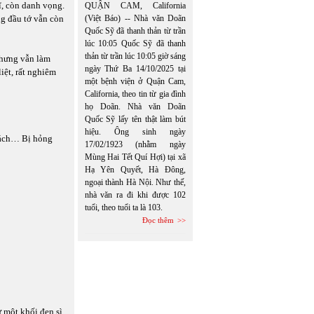
ĩ, còn danh vọng.
QUẬN CAM, California
g đầu tớ vẫn còn
(Việt Báo) -- Nhà văn Doãn
Quốc Sỹ đã thanh thản từ trần
lúc 10:05 Quốc Sỹ đã thanh
thản từ trần lúc 10:05 giờ sáng
nhưng vẫn làm
ngày Thứ Ba 14/10/2025 tại
iệt, rất nghiêm
một bệnh viện ở Quận Cam,
California, theo tin từ gia đình
họ Doãn. Nhà văn Doãn
Quốc Sỹ lấy tên thật làm bút
hiệu. Ông sinh ngày
sách… Bị hỏng
17/02/1923 (nhằm ngày
Mùng Hai Tết Quí Hợi) tại xã
Hạ Yên Quyết, Hà Đông,
ngoại thành Hà Nội. Như thế,
nhà văn ra đi khi được 102
tuổi, theo tuổi ta là 103.
Đọc thêm
 một khối đen sì