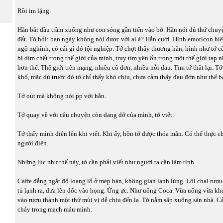
Rồi im lặng.
Hắn bắt đầu trầm xuống như con sóng gần tiến vào bờ. Hắn nói đủ thứ chuyệ
đất. Tớ hỏi: ban ngày không nói được với ai à? Hắn cười. Hình emoticon hiện
ngộ nghĩnh, có cái gì đó tội nghiệp. Tớ chợt thấy thương hắn, hình như tớ 
bị dìm chết trong thế giới của mình, truy tìm yên ổn trong một thế giới tạp
hơn thế. Thế giới trên mạng, nhiều cô đơn, nhiều nỗi đau. Tim tớ thắt lại. Tớ
khổ, mặc dù trước đó tớ chỉ thấy khó chịu, chưa cảm thấy đau đớn như thế b
Tớ out mà không nói pp với hắn.
Tớ quay về với câu chuyện còn dang dở của mình, tớ viết.
Tớ thấy mình điên lên khi viết. Khi ấy, hồn tớ được thỏa mãn. Có thể thực ch
người điên.
Những lúc như thế này, tớ cần phải viết như người ta cần làm tình...
Caffe đắng ngắt đổ loang lổ ở mép bàn, không gian lạnh lùng. Lôi chai rượu
tủ lạnh ra, đưa lên dốc vào họng. Ừng ực. Như uống Coca. Vừa uống vừa kh
vào rượu thành một thứ mùi vị dễ chịu đến lạ. Tớ nằm sấp xuống sàn nhà. 
chảy trong mạch máu mình.