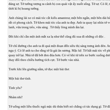
đáng sợ. Tớ tưởng tượng ra cảnh bị con quái vật ấy nuốt sống. Tớ sợ. Có lẽ,
thời kì bị hoang tưởng.
Anh chàng lái xe có mái tóc cắt kiểu amanteur, một bên ngắn, một bên dài hấ
rất có phong cách. Tớ khen mái tóc của anh ta đẹp. Anh ta quay lại nhìn tớ v
lanh, vừa trong trẻo, vừa sáng . Tớ thấy lòng mình ấm lại.
Đôi khi chỉ cần một ánh mắt xa lạ như thế cũng đủ xua đi những cô độc .
Tớ chỉ đường cho anh ta đi quá một đoạn đến siêu thị sáng trưng ánh đèn. An
ngụ ý. Có lẽ anh ta cho rằng tớ là gái ăn sương. Mặc kệ. Tớ hất mái tóc về p
quay trở lại. Nhà tớ đã bớt đen đúa hơn. Có vẻ khi từ trên xe bước xuống dướ
thay đổi theo chiều hướng tích cực. Tớ bước vào nhà.
Trước khi lên giường nằm, tớ đọc một bài thơ.
Một bài thơ tình.
Tình yêu?
Nhảm nhí!
Tớ uống một liều thuốc ngủ mặc dù thừa biết nó chẳng có tác dụng gì. Tớ đ