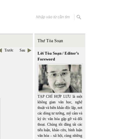
Thư Tòa Soạn
Trước
Sau
Lời Tòa Soạn / Editor’s
Foreword
TẠP CHÍ HỢP LƯU là một
không gian văn học, nghệ
thuật và biên khảo độc lập, nơi
các dòng tư tưởng, mỹ cảm và
ký ức văn hóa gặp gỡ và đối
thoại. Chúng tôi đăng tải các
tiểu luận, khảo cứu, bình luận
văn hóa – xã hội, cùng những