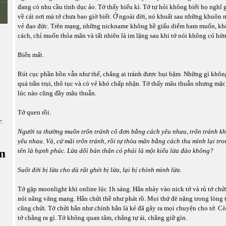
đang có nhu cầu tình dục ảo. Tớ thấy hiếu kì. Tớ tự hỏi không biết họ nghĩ 
về cái nơi mà tớ chưa bao giờ biết. Ở ngoài đời, nó khuất sau những khuôn 
vẻ đạo đức. Trên mạng, những nickname không hề giấu diếm ham muốn, khô
cách, chỉ muốn thỏa mãn và tất nhiên là im lặng sau khi tớ nói không có hứn
Biến mất.
Rút cục phần hồn vẫn như thế, chẳng ai tránh được bụi bặm. Những gì khôn
quá trần trụi, thô tục và có vẻ khó chấp nhận. Tớ thấy mâu thuẫn nhưng mặc
lúc nào cũng đầy mâu thuẫn.
Tớ quen rồi.
ữ:
Người ta thường muốn trốn tránh cô đơn bằng cách yêu nhau, trốn tránh k
yêu nhau. Và, cứ mãi trốn tránh, rồi tự thỏa mãn bằng cách thu mình lại tr
m
tên là hạnh phúc. Lừa dối bản thân có phải là một kiểu lừa đảo không?
Suốt đời bị lừa cho dù rất ghét bị lừa, lại bị chính mình lừa.
Tớ gặp moonlight khi online lúc 1h sáng. Hắn nhảy vào nick tớ và rủ tớ chử
nói năng văng mạng. Hắn chửi thề như phát rồ. Mọi thứ đè nặng trong lòng tớ
cũng chửi. Tớ chửi hắn như chính hắn là kẻ đã gây ra mọi chuyện cho tớ. C
tớ chẳng ra gì. Tớ không quan tâm, chẳng tự ái, chẳng giữ gìn.