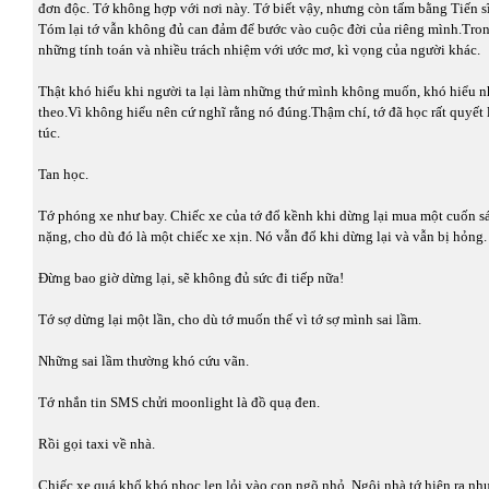
đơn độc. Tớ không hợp với nơi này. Tớ biết vậy, nhưng còn tấm bằng Tiến s
Tóm lại tớ vẫn không đủ can đảm để bước vào cuộc đời của riêng mình.Tron
những tính toán và nhiều trách nhiệm với ước mơ, kì vọng của người khác.
Thật khó hiểu khi người ta lại làm những thứ mình không muốn, khó hiểu 
theo.Vì không hiểu nên cứ nghĩ rằng nó đúng.Thậm chí, tớ đã học rất quyết l
túc.
Tan học.
Tớ phóng xe như bay. Chiếc xe của tớ đổ kềnh khi dừng lại mua một cuốn 
nặng, cho dù đó là một chiếc xe xịn. Nó vẫn đổ khi dừng lại và vẫn bị hỏng.
Đừng bao giờ dừng lại, sẽ không đủ sức đi tiếp nữa!
Tớ sợ dừng lại một lần, cho dù tớ muốn thế vì tớ sợ mình sai lầm.
Những sai lầm thường khó cứu vãn.
Tớ nhắn tin SMS chửi moonlight là đồ quạ đen.
Rồi gọi taxi về nhà.
Chiếc xe quá khổ khó nhọc len lỏi vào con ngõ nhỏ. Ngôi nhà tớ hiện ra như