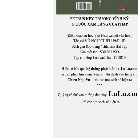
PETRUS KEY TRƯƠNG VĨNH KÝ
& CUỘC XÂM LĂNG CỦA PHÁP
(Biên khảo sử học Việt Nam xã hội văn hóa.)
Tác giả VŨ NGỰ CHIÊU PhD, JD
Sách gần 850 trang / chia làm Hai Tập
Gía mỗi tập :
$30.00
USD
Tạp chí Hợp-Lưu xuất bản 11-2019
Hiện có bán qua
hệ thống phát hành:
LuLu.com
và trên phần tìm kiếm (search) thì đánh vào hàng ch
Chieu Ngu Vu
thì các tựa sách sẽ hiện ra.
***
LuLu.co
Quý vị có thể vào đường dẫn này:
thì các tựa sách sẽ hiện ra.