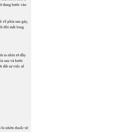
 tớ đang bước vào
t về phía sau gáy,
ới đôi mắt long
h ta nhìn tớ đầy
hía sau và bước
i đất sự việc sẽ
ã bị nhờn thuốc từ