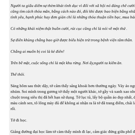
Người ta giấu diếm sự thèm khát tình dục vì đối với xã hội nó đáng chê cườ
cũng tìm cách thỏa mãn, bằng cách nào đó, đôi khi được bao biện bằng nhữ
tình yêu, hạnh phúc hay đơn giản chỉ là những thỏa thuận tiền bạc, mua bán
Có những khái niệm thật buồn cười, rút cục cũng chỉ là nói về một thứ .
Sự điên khùng chẳng bao giờ được biểu hiện trừ trong bệnh viện tâm thần.
Chẳng ai muốn bị coi là kẻ điên!
Trên bề mặt, cuộc sống chỉ là một khu rừng. Nơi ấy,người ta kiếm ăn.
Thế thôi.
Sáng hôm sau thức dậy, tớ cảm thấy sảng khoái hơn thường ngày. Váy áo ng
nhúm. Soi mình trong gương tớ thấy một người khác, tớ gầy và xanh xao n
chuột trong siêu thị đã hết hạn sử dụng. Tớ lục tủ, lấy bộ quần áo đẹp nhất, 
màu cánh sen, tô lông mày đủ để không ai nhận ra là tớ đã trang điểm, chải l
rối.
Tớ đi học.
Giảng đường đại học làm tớ càm thấy mình đi lạc, cảm giác đứng giữa phố