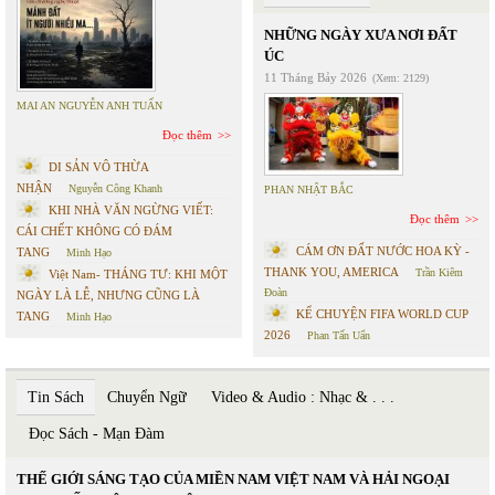
NHỮNG NGÀY XƯA NƠI ĐẤT
ÚC
11 Tháng Bảy 2026
(Xem: 2129)
MAI AN NGUYỄN ANH TUẤN
Đọc thêm
DI SẢN VÔ THỪA
NHẬN
Nguyễn Công Khanh
PHAN NHẬT BẮC
KHI NHÀ VĂN NGỪNG VIẾT:
Đọc thêm
CÁI CHẾT KHÔNG CÓ ĐÁM
CÁM ƠN ĐẤT NƯỚC HOA KỲ -
TANG
Minh Hạo
THANK YOU, AMERICA
Trần Kiêm
Việt Nam- THÁNG TƯ: KHI MỘT
Đoàn
NGÀY LÀ LỄ, NHƯNG CŨNG LÀ
KỂ CHUYỆN FIFA WORLD CUP
TANG
Minh Hạo
2026
Phan Tấn Uẩn
Tin Sách
Chuyển Ngữ
Video & Audio : Nhạc & . . .
Đọc Sách - Mạn Đàm
THẾ GIỚI SÁNG TẠO CỦA MIỀN NAM VIỆT NAM VÀ HẢI NGOẠI