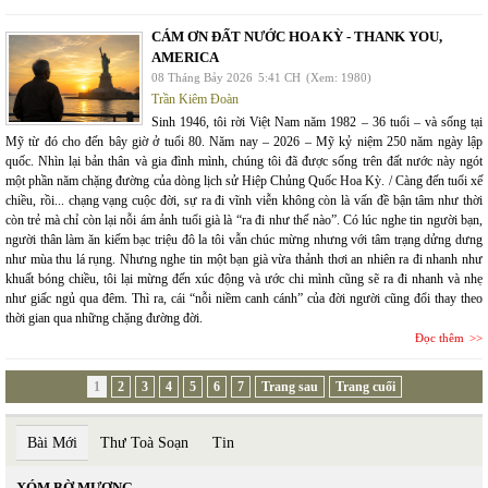
CÁM ƠN ĐẤT NƯỚC HOA KỲ - THANK YOU,
AMERICA
08 Tháng Bảy 2026
5:41 CH
(Xem: 1980)
Trần Kiêm Đoàn
Sinh 1946, tôi rời Việt Nam năm 1982 – 36 tuổi – và sống tại
Mỹ từ đó cho đến bây giờ ở tuổi 80. Năm nay – 2026 – Mỹ kỷ niệm 250 năm ngày lập
quốc. Nhìn lại bản thân và gia đình mình, chúng tôi đã được sống trên đất nước này ngót
một phần năm chặng đường của dòng lịch sử Hiệp Chủng Quốc Hoa Kỳ. / Càng đến tuổi xế
chiều, rồi... chạng vạng cuộc đời, sự ra đi vĩnh viễn không còn là vấn đề bận tâm như thời
còn trẻ mà chỉ còn lại nỗi ám ảnh tuổi già là “ra đi như thế nào”. Có lúc nghe tin người bạn,
người thân làm ăn kiếm bạc triệu đô la tôi vẫn chúc mừng nhưng với tâm trạng dửng dưng
như mùa thu lá rụng. Nhưng nghe tin một bạn già vừa thảnh thơi an nhiên ra đi nhanh như
khuất bóng chiều, tôi lại mừng đến xúc động và ước chi mình cũng sẽ ra đi nhanh và nhẹ
như giấc ngủ qua đêm. Thì ra, cái “nỗi niềm canh cánh” của đời người cũng đổi thay theo
thời gian qua những chặng đường đời.
Đọc thêm
1
2
3
4
5
6
7
Trang sau
Trang cuối
Bài Mới
Thư Toà Soạn
Tin
XÓM BỜ MƯƠNG