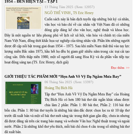
1954 – ĐẾN HIỆN TẠI – TẬP 1
13 Tháng Tám 2025
(Xem: 12057)
NGÔ THẾ VINH
,
TS Eric Henry
Cuốn sách này là bản dịch tuyển tập những bút ký cá nhân,
văn học và báo chí về các nhân vật Việt Nam đã có những
đóng góp đáng kể cho văn học, nghệ thuật và khoa học.
Đây là một nguồn tư liệu phong phú về lịch sử xã hội, văn hóa và chính trị của miền
Nam Việt Nam, đồng thời khắc họa sự nghiệp của từng nhân vật. Phần lớn những người
được đề cập nổi bật trong giai đoạn 1954 – 1975. Sau khi miền Nam thất thủ vào tay lực
lượng miền Bắc năm 1975, hầu hết họ đều bị giam giữ nhiều năm trong các trại cải tạo
cộng sản. Đến thập niên 1980, một số người đã sang Hoa Kỳ và đa phần vẫn tiếp tục
hoạt động sáng tạo.(TS. Eric Henry, dịch giả)
Đọc thêm
GIỚI THIỆU TÁC PHẨM MỚI “Hẹn Anh Về Vỹ Dạ Ngắm Mưa Bay”
06 Tháng Sáu 2025
(Xem: 13397)
Hoàng Thị Bích Hà
Tập thơ “Hẹn Anh Về Vỹ Dạ Ngắm Mưa Bay” của Hoàng
Thị Bích Hà có hơn 180 bài thơ dài ngắn khác nhau được
chia làm 2 phần: Phần 1: 80 bài thơ, Phần 2: 116 bài thơ
bốn câu. Phần 1: 80 bài thơ tuyển là những bài tâm đắc được chọn lọc ra từ 10 tập thơ
trước đã xuất bản và một số bài thơ mới sáng tác trong thời gian gần đây, chưa in nhưng
đã được đăng tải trên các trang báo mạng và website Văn học Nghệ thuật trong và ngoài
nước. Phần 2 là những khổ thơ yêu thích, mỗi bài chỉ chon 4 câu trong số những bài thơ
đã xuất bản.