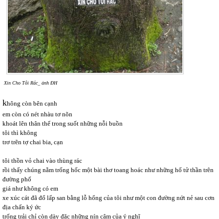
Xin Cho Tôi Rác_ ảnh ĐH
k
hông còn bên cạnh
em còn có nét nhàu tơ nõn
khoát lên thân thể trong suốt những nỗi buồn
tôi thì không
trơ trẽn tợ chai bia, cạn
tôi thồn vỏ chai vào thùng rác
rồi thấy chúng nằm trống hốc một bài thơ toang hoác như những hố tử thần trên
đường phố
giá như không có em
xe xúc cát đã đổ lấp san bằng lỗ hổng của tôi như một con đường nứt nẻ sau cơn
địa chấn ký ức
trống trải chỉ còn dày đặc những nín câm của ý nghĩ