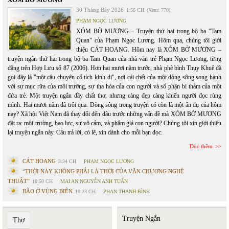
30 Tháng Bảy 2026
1:56 CH
(Xem: 770)
PHẠM NGỌC LƯƠNG
XÓM BỜ MƯƠNG – Truyện thứ hai trong bộ ba "Tam
Quan" của Phạm Ngọc Lương. Hôm qua, chúng tôi giới
thiệu CÁT HOANG. Hôm nay là XÓM BỜ MƯƠNG –
truyện ngắn thứ hai trong bộ ba Tam Quan của nhà văn trẻ Phạm Ngọc Lương, từng
đăng trên Hợp Lưu số 87 (2006). Hơn hai mươi năm trước, nhà phê bình Thụy Khuê đã
gọi đây là "một câu chuyện cổ tích kinh dị", nơi cái chết của một dòng sông song hành
với sự mục rữa của môi trường, sự tha hóa của con người và số phận bi thảm của một
đứa trẻ. Một truyện ngắn đầy chất thơ, nhưng càng đẹp càng khiến người đọc rùng
mình. Hai mươi năm đã trôi qua. Dòng sông trong truyện có còn là một ẩn dụ của hôm
nay? Xã hội Việt Nam đã thay đổi đến đâu trước những vấn đề mà XÓM BỜ MƯƠNG
đặt ra: môi trường, bạo lực, sự vô cảm, và phẩm giá con người? Chúng tôi xin giới thiệu
lại truyện ngắn này. Câu trả lời, có lẽ, xin dành cho mỗi bạn đọc.
Đọc thêm
CÁT HOANG
3:34 CH
PHẠM NGỌC LƯƠNG
“THỜI NÀY KHÔNG PHẢI LÀ THỜI CỦA VĂN CHƯƠNG NGHỆ
THUẬT”
10:50 CH
MAI AN NGUYỄN ANH TUẤN
BÃO Ở VÙNG BIÊN
10:23 CH
PHAN THANH BÌNH
Truyện Ngắn
Thơ