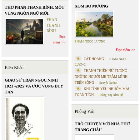
XÓM BỜ MƯƠNG
THƠ PHAN THANH BÌNH, MỘT
VÙNG NGÔN NGỮ MỚI.
PHAN
THANH
BÌNH
Đọc
PHẠM NGỌC LƯƠNG
thêm
Đọc thêm
CÁT HOANG
PHẠM NGỌC
LƯƠNG
Biên Khảo
THÁNH THIÊN NỮ TƯỚNG -
NHỮNG NGƯỜI MẸ TRẦM MÌNH
GIÁO SƯ TRẦN NGỌC NINH
TRÊN SÔNG
Nguyệt Quỳnh
1923 -2025 VÀ ƯỚC VỌNG DUY
KHI TÌNH YÊU NHUỐM MÀU
TÂN
TOAN TÍNH
Hoàng Thị Bích Hà
Phỏng Vấn
TRÒ CHUYỆN VỚI NHÀ THƠ
TRANG CHÂU