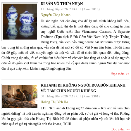
DI SẢN VÔ THỪA NHẬN
11 Tháng Bảy 2026
2:04 CH
(Xem: 2018)
Nguyễn Công Khanh
Di sản ngàn đời của ông cha để lại mà mình không biết đến,
không biết quý, thì đó là một điều đáng để cho chúng ta phải
suy nghĩ! Cuộc triển lãm Vietnamese Ceramic: A Separate
Tradition (Tạm dịch là Đồ Gốm Việt Nam: Một Truyền Thống
Riêng Biệt), của viện bảo tàng Seattle Art Museum được trưng
bày trong từ những năm qua, vẫn còn để lại một số đồ cổ Việt Nam tiêu biểu. Tôi đã tham
dự để giúp một số việc chuyển ngữ và một vài vấn đề tổ chức liên quan đến cộng đồng.
Chính trong dịp này, tôi có cơ hội tìm hiểu thêm về các viện bảo tàng và nhất là có dịp nghiên
cứu về đồ gốm Việt Nam mà trong bao nhiêu thế kỷ qua đã bị chính người Việt đặt vào một
địa vị quá thấp kém, khiến ít người ngó ngàng đến.
Đọc thêm
KHI ANH ĐI KHÔNG NGƯỜI ĐƯA ĐÓN KHI ANH
VỀ TÁM CHÍN NGƯỜI KHIÊNG
08 Tháng Bảy 2026
7:19 CH
(Xem: 2361)
Hoàng Thị Bích Hà
LTS: "Khi anh đi không người đưa đón – Khi anh về tám chín
người khiêng" là một truyện ngắn lay động về sự phản bội, sự trả giá và lòng vị tha. Không
lên án gay gắt, nhà văn Hoàng Thị Bích Hà để chính số phận nhân vật cất lên bài học về
nhân quả và giá trị của nghĩa tình tào khang. TCHL
Đọc thêm