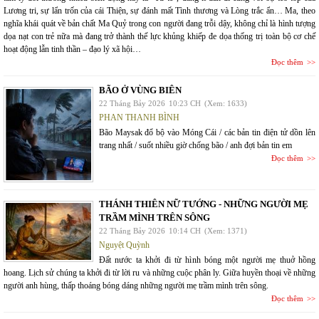
Lương tri, sự lẩn trốn của cái Thiện, sự đánh mất Tình thương và Lòng trắc ẩn… Ma, theo
nghĩa khái quát về bản chất Ma Quỷ trong con người đang trỗi dậy, không chỉ là hình tượng
dọa nạt con trẻ nữa mà đang trở thành thế lực khủng khiếp đe dọa thống trị toàn bộ cơ chế
hoạt động lẫn tinh thần – đạo lý xã hội…
Đọc thêm
BÃO Ở VÙNG BIÊN
22 Tháng Bảy 2026
10:23 CH
(Xem: 1633)
PHAN THANH BÌNH
Bão Maysak đổ bộ vào Móng Cái / các bản tin điện tử dồn lên
trang nhất / suốt nhiều giờ chống bão / anh đợi bản tin em
Đọc thêm
THÁNH THIÊN NỮ TƯỚNG - NHỮNG NGƯỜI MẸ
TRẦM MÌNH TRÊN SÔNG
22 Tháng Bảy 2026
10:14 CH
(Xem: 1371)
Nguyệt Quỳnh
Đất nước ta khởi đi từ hình bóng một người mẹ thuở hồng
hoang. Lịch sử chúng ta khởi đi từ lời ru và những cuộc phân ly. Giữa huyền thoại về những
người anh hùng, thấp thoáng bóng dáng những người mẹ trầm mình trên sông.
Đọc thêm