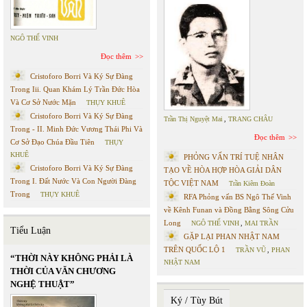
NGÔ THẾ VINH
Đọc thêm
Cristoforo Borri Và Ký Sự Đàng
Trong Iii. Quan Khám Lý Trần Đức Hòa
Và Cơ Sở Nước Mặn
THỤY KHUÊ
Cristoforo Borri Và Ký Sự Đàng
Trần Thị Nguyệt Mai
,
TRANG CHÂU
Trong - II. Minh Đức Vương Thái Phi Và
Đọc thêm
Cơ Sở Đạo Chúa Đầu Tiên
THỤY
KHUÊ
PHỎNG VẤN TRÍ TUỆ NHÂN
Cristoforo Borri Và Ký Sự Đàng
TẠO VỀ HÒA HỢP HÒA GIẢI DÂN
Trong I. Đất Nước Và Con Người Đàng
TỘC VIỆT NAM
Trần Kiêm Đoàn
Trong
THỤY KHUÊ
RFA Phỏng vấn BS Ngô Thế Vinh
về Kênh Funan và Đồng Bằng Sông Cửu
Long
NGÔ THẾ VINH
,
MAI TRẦN
Tiểu Luận
GẶP LẠI PHAN NHẬT NAM
TRÊN QUỐC LỘ 1
TRẦN VŨ
,
PHAN
“THỜI NÀY KHÔNG PHẢI LÀ
NHẬT NAM
THỜI CỦA VĂN CHƯƠNG
NGHỆ THUẬT”
Ký / Tùy Bút