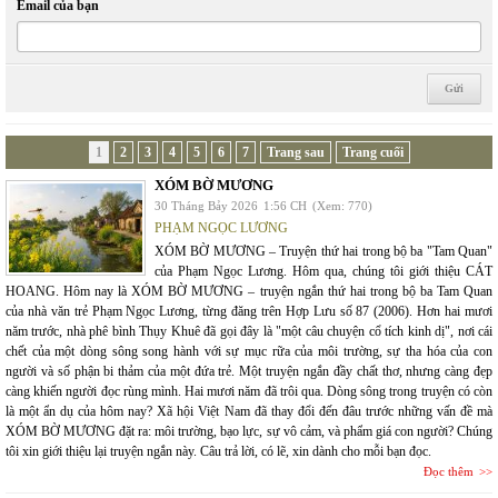
Email của bạn
1
2
3
4
5
6
7
Trang sau
Trang cuối
XÓM BỜ MƯƠNG
30 Tháng Bảy 2026
1:56 CH
(Xem: 770)
PHẠM NGỌC LƯƠNG
XÓM BỜ MƯƠNG – Truyện thứ hai trong bộ ba "Tam Quan"
của Phạm Ngọc Lương. Hôm qua, chúng tôi giới thiệu CÁT
HOANG. Hôm nay là XÓM BỜ MƯƠNG – truyện ngắn thứ hai trong bộ ba Tam Quan
của nhà văn trẻ Phạm Ngọc Lương, từng đăng trên Hợp Lưu số 87 (2006). Hơn hai mươi
năm trước, nhà phê bình Thụy Khuê đã gọi đây là "một câu chuyện cổ tích kinh dị", nơi cái
chết của một dòng sông song hành với sự mục rữa của môi trường, sự tha hóa của con
người và số phận bi thảm của một đứa trẻ. Một truyện ngắn đầy chất thơ, nhưng càng đẹp
càng khiến người đọc rùng mình. Hai mươi năm đã trôi qua. Dòng sông trong truyện có còn
là một ẩn dụ của hôm nay? Xã hội Việt Nam đã thay đổi đến đâu trước những vấn đề mà
XÓM BỜ MƯƠNG đặt ra: môi trường, bạo lực, sự vô cảm, và phẩm giá con người? Chúng
tôi xin giới thiệu lại truyện ngắn này. Câu trả lời, có lẽ, xin dành cho mỗi bạn đọc.
Đọc thêm