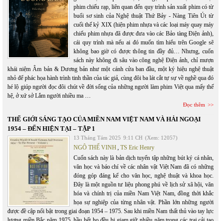
phim chiếu rạp, liên quan đến quy trình sản xuất phim có từ
buổi sơ sinh của Nghệ thuật Thứ Bảy - Nàng Tiên Út từ
cuối thế kỷ XIX (hiện phim nhựa và các loại máy quay máy
chiếu phim nhựa đã được đưa vào các Bảo tàng Điện ảnh),
cái quy trình mà nếu ai đó muốn tìm hiểu trên Google sẽ
không bao giờ có được thông tin đầy đủ… Nhưng, cuốn
sách này không đi sâu vào công nghệ Điện ảnh, chỉ mượn
khái niệm Âm bản & Dương bản như một cánh cửa ban đầu, một ký hiệu nghệ thuật
nhỏ để phác họa hành trình tinh thần của tác giả, cùng đôi ba lát cắt tự sự về nghề qua đó
hé lộ giúp người đọc đôi chút về đời sống của những người làm phim Việt qua mấy thế
hệ, ở xứ sở Lắm người nhiều ma …
Đọc thêm
THẾ GIỚI SÁNG TẠO CỦA MIỀN NAM VIỆT NAM VÀ HẢI NGOẠI
1954 – ĐẾN HIỆN TẠI – TẬP 1
13 Tháng Tám 2025
9:11 CH
(Xem: 12057)
NGÔ THẾ VINH
,
TS Eric Henry
Cuốn sách này là bản dịch tuyển tập những bút ký cá nhân,
văn học và báo chí về các nhân vật Việt Nam đã có những
đóng góp đáng kể cho văn học, nghệ thuật và khoa học.
Đây là một nguồn tư liệu phong phú về lịch sử xã hội, văn
hóa và chính trị của miền Nam Việt Nam, đồng thời khắc
họa sự nghiệp của từng nhân vật. Phần lớn những người
được đề cập nổi bật trong giai đoạn 1954 – 1975. Sau khi miền Nam thất thủ vào tay lực
lượng miền Bắc năm 1975, hầu hết họ đều bị giam giữ nhiều năm trong các trại cải tạo