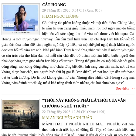
CÁT HOANG
29 Tháng Bảy 2026
3:34 CH
(Xem: 835)
PHẠM NGỌC LƯƠNG
Có những tác phẩm không thuộc về một thời điểm. Chúng lặng
lẽ nằm lại trên trang giấy nhiều năm, rồi một ngày nào đó bỗng
hiện lên với sức nặng như thể vừa mới được viết hôm qua. Cát
Hoang là một truyện ngắn như vậy. Lần đầu xuất hiện trên Tạp chí Hợp Lưu bởi lối viết tối
giản, đứt đoạn như điện ảnh, ngôn ngữ đầy ký hiệu, và một thế giới nghệ thuật khiến người
đọc vừa bối rối vừa ám ảnh. Nhà phê bình Thụy Khuê từng nhận xét đây là một truyện ngắn
có cấu trúc của thơ hiện đại, nơi mỗi câu chữ đều trở thành một ám hiệu, buộc người đọc
phải đọc bằng trực giác nhiều hơn bằng cốt truyện. Trong thế giới ấy, có một bãi đất nổi giữa
dòng sông, một cộng đồng sống như chưa từng biết đến ánh sáng của văn minh, nơi trẻ em
không được học chữ, nơi người biết chữ bị gọi là "con điên", và nơi bạo lực dần trở thành
trật tự bình thường. Đó là một không gian hư cấu. Nhưng điều khiến Cát Hoang sống mãi
không nằm ở tính hư cấu ấy, mà ở khả năng đánh thức những câu hỏi chưa bao giờ cũ:
Đọc thêm
“THỜI NÀY KHÔNG PHẢI LÀ THỜI CỦA VĂN
CHƯƠNG NGHỆ THUẬT”
22 Tháng Bảy 2026
10:50 CH
(Xem: 1400)
MAI AN NGUYỄN ANH TUẤN
MẢNH ĐẤT ÍT NGƯỜI NHIỀU MA… NGƯỜI, viết hoa,
theo tính chất triết học cả Đông lẫn Tây, và theo cách hiểu của
tâm lý đời thường nhiều biến động này là “Tử tế”, đang ít dần đi cùng với sự teo tóp của