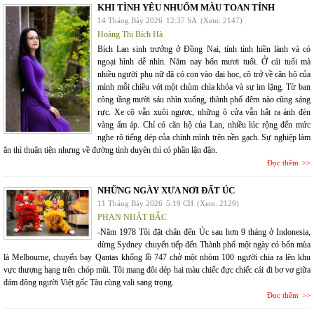
KHI TÌNH YÊU NHUỐM MÀU TOAN TÍNH
14 Tháng Bảy 2026
12:37 SA
(Xem: 2147)
Hoàng Thị Bích Hà
Bích Lan sinh trưởng ở Đồng Nai, tính tình hiền lành và có
ngoại hình dễ nhìn. Năm nay bốn mươi tuổi. Ở cái tuổi mà
nhiều người phụ nữ đã có con vào đại học, cô trở về căn hộ của
mình mỗi chiều với một chùm chìa khóa và sự im lặng. Từ ban
công tầng mười sáu nhìn xuống, thành phố đêm nào cũng sáng
rực. Xe cộ vẫn xuôi ngược, những ô cửa vẫn hắt ra ánh đèn
vàng ấm áp. Chỉ có căn hộ của Lan, nhiều lúc rộng đến mức
nghe rõ tiếng dép của chính mình trên nền gạch. Sự nghiệp làm
ăn thì thuận tiện nhưng về đường tình duyên thì có phần lận đận.
Đọc thêm
NHỮNG NGÀY XƯA NƠI ĐẤT ÚC
11 Tháng Bảy 2026
5:19 CH
(Xem: 2129)
PHAN NHẬT BẮC
-Năm 1978 Tôi đặt chân đến Úc sau hơn 9 tháng ở Indonesia,
dừng Sydney chuyển tiếp đến Thành phố một ngày có bốn mùa
là Melbourne, chuyến bay Qantas khổng lồ 747 chở một nhóm 100 người chia ra lên khu
vực thượng hạng trên chóp mũi. Tôi mang đôi dép hai màu chiếc đực chiếc cái đi bơ vơ giữa
đám đông người Việt gốc Tàu cùng vali sang trọng.
Đọc thêm