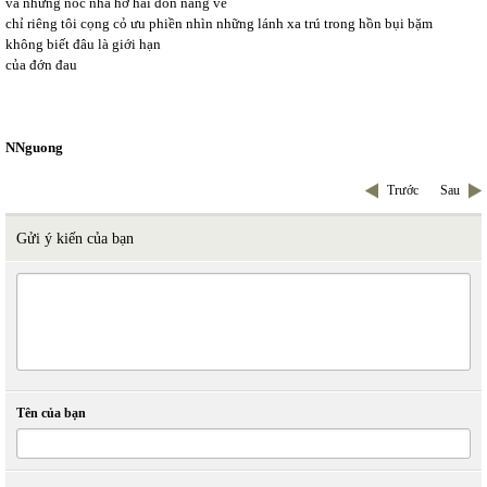
và những nóc nhà hơ hải đón nắng về
chỉ riêng tôi cọng cỏ ưu phiền nhìn những lánh xa trú trong hồn bụi bặm
không biết đâu là giới hạn
của đớn đau
NNguong
Trước
Sau
Gửi ý kiến của bạn
Tên của bạn