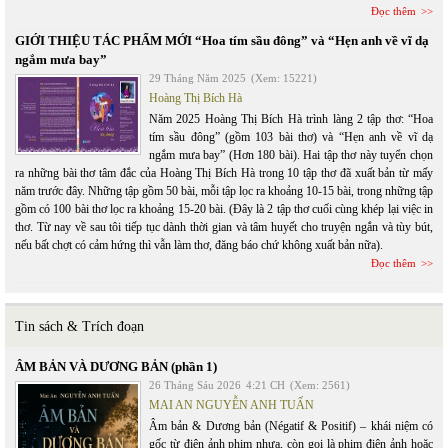
Đọc thêm
GIỚI THIỆU TÁC PHẨM MỚI “Hoa tím sầu đông” và “Hẹn anh về vĩ dạ
ngắm mưa bay”
29 Tháng Năm 2025
(Xem: 15221)
Hoàng Thị Bích Hà
Năm 2025 Hoàng Thị Bích Hà trình làng 2 tập thơ: “Hoa
tím sầu đông” (gồm 103 bài thơ) và “Hẹn anh về vĩ dạ
ngắm mưa bay” (Hơn 180 bài). Hai tập thơ này tuyển chọn
ra những bài thơ tâm đắc của Hoàng Thị Bích Hà trong 10 tập thơ đã xuất bản từ mấy
năm trước đây. Những tập gồm 50 bài, mỗi tập lọc ra khoảng 10-15 bài, trong những tập
gồm có 100 bài thơ lọc ra khoảng 15-20 bài. (Đây là 2 tập thơ cuối cùng khép lại việc in
thơ. Từ nay về sau tôi tiếp tục dành thời gian và tâm huyết cho truyện ngắn và tùy bút,
nếu bất chợt có cảm hứng thì vẫn làm thơ, đăng báo chứ không xuất bản nữa).
Đọc thêm
Tin sách & Trích đoạn
ÂM BẢN VÀ DƯƠNG BẢN (phần 1)
26 Tháng Sáu 2026
4:21 CH
(Xem: 2561)
MAI AN NGUYỄN ANH TUẤN
Âm bản & Dương bản (Négatif & Positif) – khái niệm có
gốc từ điện ảnh phim nhựa, còn gọi là phim điện ảnh hoặc