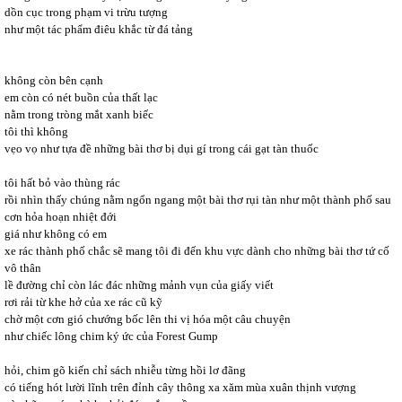
dồn cục trong phạm vi trừu tượng
như một tác phẩm điêu khắc từ đá tảng
không còn bên cạnh
em còn có nét buồn của thất lạc
nằm trong tròng mắt xanh biếc
tôi thì không
vẹo vọ như tựa đề những bài thơ bị dụi gí trong cái gạt tàn thuốc
tôi hất bỏ vào thùng rác
rồi nhìn thấy chúng nằm ngổn ngang một bài thơ rụi tàn như một thành phố sau
cơn hỏa hoạn nhiệt đới
giá như không có em
xe rác thành phố chắc sẽ mang tôi đi đến khu vực dành cho những bài thơ tứ cố
vô thân
lề đường chỉ còn lác đác những mảnh vụn của giấy viết
rơi rải từ khe hở của xe rác cũ kỹ
chờ một cơn gió chướng bốc lên thi vị hóa một câu chuyện
như chiếc lông chim ký ức của Forest Gump
hỏi, chim gõ kiến chỉ sách nhiễu từng hồi lơ đãng
có tiếng hót lười lĩnh trên đỉnh cây thông xa xăm mùa xuân thịnh vượng