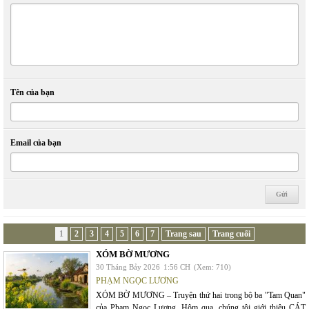
Tên của bạn
Email của bạn
1
2
3
4
5
6
7
Trang sau
Trang cuối
XÓM BỜ MƯƠNG
30 Tháng Bảy 2026
1:56 CH
(Xem: 710)
PHẠM NGỌC LƯƠNG
XÓM BỜ MƯƠNG – Truyện thứ hai trong bộ ba "Tam Quan"
của Phạm Ngọc Lương. Hôm qua, chúng tôi giới thiệu CÁT