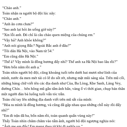
“Chào anh.”
Toàn nhận ra người bộ đội lúc nãy:
“Chào anh.”
“Anh ăn cơm chưa?”
“Sao anh lại hỏi ăn uống giờ này?”
“Xin lỗi anh. Đó chỉ là câu chào quen miệng của chúng em.”
“Vậy hả? Anh khỏe không?”
“Anh nói giọng Bắc? Ngoài Bắc anh ở đâu?”
“Tôi dân Hà Nội, vào Nam từ 54.”
“Em cũng dân Hà Nội.”
“Thế à? Vậy mình là đồng hương đấy nhỉ? Thế anh xa Hà Nội bao lâu rồi?”
“Hơn bốn năm rồi anh ạ.”
Toàn nhìn người bộ đội, cũng khoảng tuổi trên dưới hai mươi như lính của
mình, nước da men mét tái có lẽ do sốt rét, nhưng mặt mũi sáng sủa. Trên mũ cối,
những hàng chữ viết tên các địa danh như Cùa, Ba Lòng, Khe Sanh, Làng Vey,
đường Chín… bên hông mũ gắn tấm ảnh bẩn, vàng ố vì thời gian, chụp bán thân
một người đàn bà luống tuổi vấn tóc trần.
Toàn chỉ tay lên những địa danh viết trên mũ sắt của mình:
“Hóa ra mình là đồng hương, và cũng đã gặp nhau qua những chỗ này rồi đấy
nhỉ!”
“Em đi trận đã ba, bốn năm rồi, toàn quanh quẩn vùng này!”
Thấy Toàn nhìn chăm chăm vào tấm ảnh, người bộ đội ngượng nghịu nói:
“Ảnh mẹ em đấy! Em mang theo từ khi đi nghĩa vụ.”