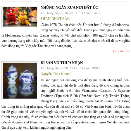
NHỮNG NGÀY XƯA NƠI ĐẤT ÚC
11 Tháng Bảy 2026
5:19 CH
(Xem: 2109)
PHAN NHẬT BẮC
-Năm 1978 Tôi đặt chân đến Úc sau hơn 9 tháng ở Indonesia,
dừng Sydney chuyển tiếp đến Thành phố một ngày có bốn mùa
là Melbourne, chuyến bay Qantas khổng lồ 747 chở một nhóm 100 người chia ra lên khu
vực thượng hạng trên chóp mũi. Tôi mang đôi dép hai màu chiếc đực chiếc cái đi bơ vơ giữa
đám đông người Việt gốc Tàu cùng vali sang trọng.
Đọc thêm
DI SẢN VÔ THỪA NHẬN
11 Tháng Bảy 2026
2:04 CH
(Xem: 1991)
Nguyễn Công Khanh
Di sản ngàn đời của ông cha để lại mà mình không biết đến,
không biết quý, thì đó là một điều đáng để cho chúng ta phải
suy nghĩ! Cuộc triển lãm Vietnamese Ceramic: A Separate
Tradition (Tạm dịch là Đồ Gốm Việt Nam: Một Truyền Thống
Riêng Biệt), của viện bảo tàng Seattle Art Museum được trưng
bày trong từ những năm qua, vẫn còn để lại một số đồ cổ Việt Nam tiêu biểu. Tôi đã tham
dự để giúp một số việc chuyển ngữ và một vài vấn đề tổ chức liên quan đến cộng đồng.
Chính trong dịp này, tôi có cơ hội tìm hiểu thêm về các viện bảo tàng và nhất là có dịp nghiên
cứu về đồ gốm Việt Nam mà trong bao nhiêu thế kỷ qua đã bị chính người Việt đặt vào một
địa vị quá thấp kém, khiến ít người ngó ngàng đến.