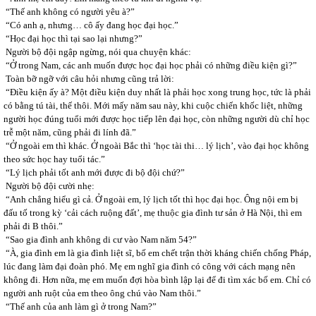
“Thế anh không có người yêu à?”
“Có anh ạ, nhưng… cô ấy đang học đại học.”
“Học đại học thì tại sao lại nhưng?”
Người bộ đội ngập ngừng, nói qua chuyện khác:
“Ở trong Nam, các anh muốn được học đại học phải có những điều kiện gì?”
Toàn bỡ ngỡ với câu hỏi nhưng cũng trả lời:
“Điều kiện ấy à? Một điều kiện duy nhất là phải học xong trung học, tức là phải
có bằng tú tài, thế thôi. Mới mấy năm sau này, khi cuộc chiến khốc liệt, những
người học đúng tuổi mới được học tiếp lên đại học, còn những người dù chỉ học
trễ một năm, cũng phải đi lính đã.”
“Ở ngoài em thì khác. Ở ngoài Bắc thì ‘học tài thi… lý lịch’, vào đại học không
theo sức học hay tuổi tác.”
“Lý lịch phải tốt anh mới được đi bộ đội chứ?”
Người bộ đội cười nhẹ:
“Anh chẳng hiểu gì cả. Ở ngoài em, lý lịch tốt thì học đại học. Ông nội em bị
đấu tố trong kỳ ‘cải cách ruộng đất’, mẹ thuộc gia đình tư sản ở Hà Nội, thì em
phải đi B thôi.”
“Sao gia đình anh không di cư vào Nam năm 54?”
“À, gia đình em là gia đình liệt sĩ, bố em chết trận thời kháng chiến chống Pháp,
lúc đang làm đại đoàn phó. Mẹ em nghĩ gia đình có công với cách mạng nên
không đi. Hơn nữa, mẹ em muốn đợi hòa bình lập lại để đi tìm xác bố em. Chỉ có
người anh ruột của em theo ông chú vào Nam thôi.”
“Thế anh của anh làm gì ở trong Nam?”