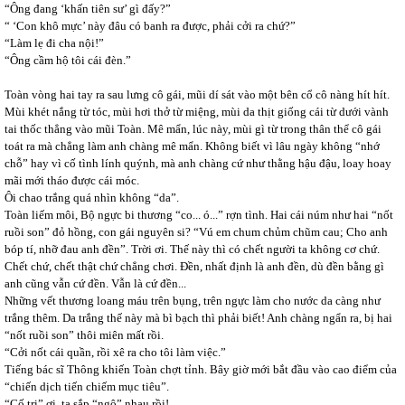
“Ông đang ‘khấn tiên sư’ gì đấy?”
“ ‘Con khô mực’ này đâu có banh ra được, phải cởi ra chứ?”
“Làm lẹ đi cha nội!”
“Ông cầm hộ tôi cái đèn.”
Toàn vòng hai tay ra sau lưng cô gái, mũi dí sát vào một bên cổ cô nàng hít hít.
Mùi khét nắng từ tóc, mùi hơi thở từ miệng, mùi da thịt giống cái từ dưới vành
tai thốc thẳng vào mũi Toàn. Mê mẩn, lúc này, mùi gì từ trong thân thể cô gái
toát ra mà chẳng làm anh chàng mê mẩn. Không biết vì lâu ngày không “nhớ
chỗ” hay vì cố tình lính quýnh, mà anh chàng cứ như thằng hậu đậu, loay hoay
mãi mới tháo được cái móc.
Ôi chao trắng quá nhìn không “da”.
Toàn liếm môi, Bộ ngực bi thương “co... ó...” rợn tình. Hai cái núm như hai “nốt
ruồi son” đỏ hồng, con gái nguyên si? “Vú em chum chủm chũm cau; Cho anh
bóp tí, nhỡ đau anh đền”. Trời ơi. Thế này thì có chết người ta không cơ chứ.
Chết chứ, chết thật chứ chẳng chơi. Đền, nhất định là anh đền, dù đền bằng gì
anh cũng vẫn cứ đền. Vẫn là cứ đền...
Những vết thương loang máu trên bụng, trên ngực làm cho nước da càng như
trắng thêm. Da trắng thế này mà bì bạch thì phải biết! Anh chàng ngẩn ra, bị hai
“nốt ruồi son” thôi miên mất rồi.
“Cởi nốt cái quần, rồi xê ra cho tôi làm việc.”
Tiếng bác sĩ Thông khiến Toàn chợt tỉnh. Bây giờ mới bắt đầu vào cao điểm của
“chiến dịch tiến chiếm mục tiêu”.
“Cố tri” ơi, ta sắp “ngộ” nhau rồi!