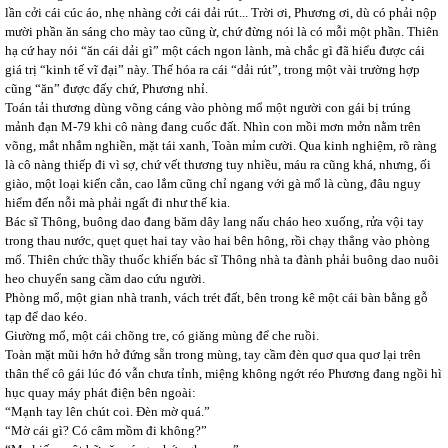
lần cởi cái cúc áo, nhẹ nhàng cởi cái dải rút... Trời ơi, Phương ơi, dù có phải nộp
mười phần ăn sáng cho mày tao cũng ừ, chứ đừng nói là có mỗi một phần. Thiên
hạ cứ hay nói “ăn cái dải gì” một cách ngon lành, mà chắc gì đã hiểu được cái
giá trị “kinh tế vĩ đại” này. Thế hóa ra cái “dải rút”, trong một vài trường hợp
cũng “ăn” được đấy chứ, Phương nhỉ.
Toán tải thương dùng võng cáng vào phòng mổ một người con gái bị trúng
mảnh đạn M-79 khi cô nàng đang cuốc đất. Nhìn con mồi mơn mởn nằm trên
võng, mắt nhắm nghiền, mặt tái xanh, Toàn mỉm cười. Qua kinh nghiệm, rõ ràng
là cô nàng thiếp đi vì sợ, chứ vết thương tuy nhiều, máu ra cũng khá, nhưng, ối
giào, một loại kiến cắn, cao lắm cũng chỉ ngang với gà mổ là cùng, đâu nguy
hiểm đến nỗi mà phải ngất đi như thế kia.
Bác sĩ Thông, buông dao đang băm dây lang nấu cháo heo xuống, rửa vội tay
trong thau nước, quẹt quẹt hai tay vào hai bên hông, rồi chạy thẳng vào phòng
mổ. Thiên chức thầy thuốc khiến bác sĩ Thông nhà ta đành phải buông dao nuôi
heo chuyển sang cầm dao cứu người.
Phòng mổ, một gian nhà tranh, vách trét đất, bên trong kê một cái bàn bằng gỗ
tạp để dao kéo.
Giường mổ, một cái chõng tre, có giăng mùng để che ruồi.
Toàn mặt mũi hớn hở đứng sẵn trong mùng, tay cầm đèn quơ qua quơ lại trên
thân thể cô gái lúc đó vẫn chưa tỉnh, miệng không ngớt réo Phương đang ngồi hì
hục quay máy phát điện bên ngoài:
“Mạnh tay lên chút coi. Đèn mờ quá.”
“Mờ cái gì? Có câm mồm đi không?”