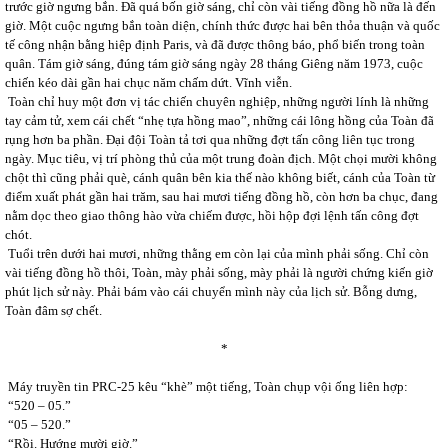
trước giờ ngưng bắn. Đã quá bốn giờ sáng, chỉ còn vài tiếng đồng hồ nữa là đến
giờ. Một cuộc ngưng bắn toàn diện, chính thức được hai bên thỏa thuận và quốc
tế công nhận bằng hiệp định Paris, và đã được thông báo, phổ biến trong toàn
quân. Tám giờ sáng, đúng tám giờ sáng ngày 28 tháng Giêng năm 1973, cuộc
chiến kéo dài gần hai chục năm chấm dứt. Vĩnh viễn.
Toàn chỉ huy một đơn vị tác chiến chuyên nghiệp, những người lính là những
tay cảm tử, xem cái chết “nhẹ tựa hồng mao”, những cái lông hồng của Toàn đã
rụng hơn ba phần. Đại đội Toàn tả tơi qua những đợt tấn công liên tục trong
ngày. Mục tiêu, vị trí phòng thủ của một trung đoàn địch. Một chọi mười không
chột thì cũng phải què, cánh quân bên kia thế nào không biết, cánh của Toàn từ
điểm xuất phát gần hai trăm, sau hai mươi tiếng đồng hồ, còn hơn ba chục, đang
nằm dọc theo giao thông hào vừa chiếm được, hồi hộp đợi lệnh tấn công đợt
chót.
Tuổi trên dưới hai mươi, những thằng em còn lại của mình phải sống. Chỉ còn
vài tiếng đồng hồ thôi, Toàn, mày phải sống, mày phải là người chứng kiến giờ
phút lịch sử này. Phải bám vào cái chuyển mình này của lịch sử. Bỗng dưng,
Toàn đâm sợ chết.
*
Máy truyền tin PRC-25 kêu “khè” một tiếng, Toàn chụp vội ống liên hợp:
“520 – 05.”
“05 – 520.”
“Rồi. Hướng mười giờ.”