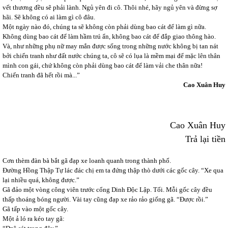
vết thương đều sẽ phải lành. Ngủ yên đi cô. Thôi nhé, hãy ngủ yên và đừng sợ
hãi. Sẽ không có ai làm gì cô đâu.
Một ngày nào đó, chúng ta sẽ không còn phải dùng bao cát để làm gì nữa.
Không dùng bao cát để làm hầm trú ẩn, không bao cát để đắp giao thông hào.
Và, như những phụ nữ may mắn được sống trong những nước không bị tan nát
bởi chiến tranh như đất nước chúng ta, cô sẽ có lụa là mềm mại để mặc lên thân
mình con gái, chứ không còn phải dùng bao cát để làm vải che thân nữa!
Chiến tranh đã hết rồi mà...”
Cao Xuân Huy
Cao Xuân Huy
Trả lại tiền
Cơn thèm đàn bà bắt gã đạp xe loanh quanh trong thành phố.
Đường Hồng Thập Tự lác đác chị em ta đứng thập thò dưới các gốc cây. “Xe qua
lại nhiều quá, không được.”
Gã đảo một vòng công viên trước cổng Dinh Độc Lập. Tối. Mỗi gốc cây đều
thấp thoáng bóng người. Vài tay cũng đạp xe rảo rảo giống gã. “Được rồi.”
Gã tấp vào một gốc cây.
Một ả ló ra kéo tay gã: