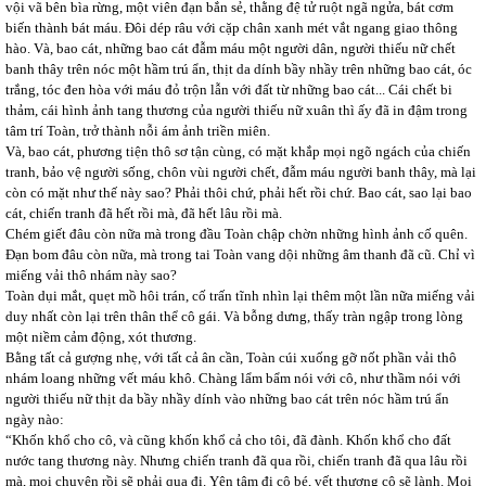
vội vã bên bìa rừng, một viên đạn bắn sẻ, thằng đệ tử ruột ngã ngửa, bát cơm
biến thành bát máu. Đôi dép râu với cặp chân xanh mét vắt ngang giao thông
hào. Và, bao cát, những bao cát đẫm máu một người dân, người thiếu nữ chết
banh thây trên nóc một hầm trú ẩn, thịt da dính bầy nhầy trên những bao cát, óc
trắng, tóc đen hòa với máu đỏ trộn lẫn với đất từ những bao cát... Cái chết bi
thảm, cái hình ảnh tang thương của người thiếu nữ xuân thì ấy đã in đậm trong
tâm trí Toàn, trở thành nỗi ám ảnh triền miên.
Và, bao cát, phương tiện thô sơ tận cùng, có mặt khắp mọi ngõ ngách của chiến
tranh, bảo vệ người sống, chôn vùi người chết, đẫm máu người banh thây, mà lại
còn có mặt như thế này sao? Phải thôi chứ, phải hết rồi chứ. Bao cát, sao lại bao
cát, chiến tranh đã hết rồi mà, đã hết lâu rồi mà.
Chém giết đâu còn nữa mà trong đầu Toàn chập chờn những hình ảnh cố quên.
Đạn bom đâu còn nữa, mà trong tai Toàn vang dội những âm thanh đã cũ. Chỉ vì
miếng vải thô nhám này sao?
Toàn dụi mắt, quẹt mồ hôi trán, cố trấn tĩnh nhìn lại thêm một lần nữa miếng vải
duy nhất còn lại trên thân thể cô gái. Và bỗng dưng, thấy tràn ngập trong lòng
một niềm cảm động, xót thương.
Bằng tất cả gượng nhẹ, với tất cả ân cần, Toàn cúi xuống gỡ nốt phần vải thô
nhám loang những vết máu khô. Chàng lẩm bẩm nói với cô, như thầm nói với
người thiếu nữ thịt da bầy nhầy dính vào những bao cát trên nóc hầm trú ẩn
ngày nào:
“Khốn khổ cho cô, và cũng khốn khổ cả cho tôi, đã đành. Khốn khổ cho đất
nước tang thương này. Nhưng chiến tranh đã qua rồi, chiến tranh đã qua lâu rồi
mà, mọi chuyện rồi sẽ phải qua đi. Yên tâm đi cô bé, vết thương cô sẽ lành. Mọi