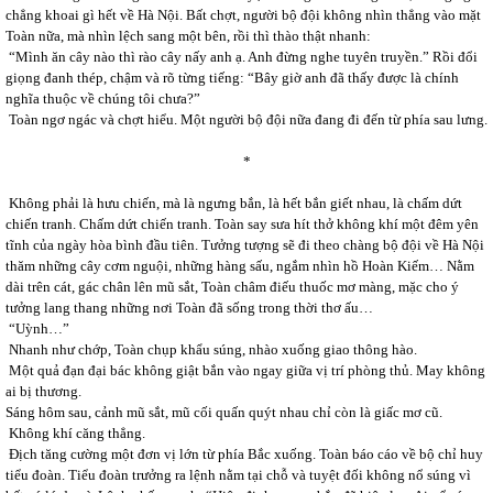
chẳng khoai gì hết về Hà Nội. Bất chợt, người bộ đội không nhìn thẳng vào mặt
Toàn nữa, mà nhìn lệch sang một bên, rồi thì thào thật nhanh:
“Mình ăn cây nào thì rào cây nấy anh ạ. Anh đừng nghe tuyên truyền.” Rồi đổi
giọng đanh thép, chậm và rõ từng tiếng: “Bây giờ anh đã thấy được là chính
nghĩa thuộc về chúng tôi chưa?”
Toàn ngơ ngác và chợt hiểu. Một người bộ đội nữa đang đi đến từ phía sau lưng.
*
Không phải là hưu chiến, mà là ngưng bắn, là hết bắn giết nhau, là chấm dứt
chiến tranh. Chấm dứt chiến tranh. Toàn say sưa hít thở không khí một đêm yên
tĩnh của ngày hòa bình đầu tiên. Tưởng tượng sẽ đi theo chàng bộ đội về Hà Nội
thăm những cây cơm nguội, những hàng sấu, ngắm nhìn hồ Hoàn Kiếm… Nằm
dài trên cát, gác chân lên mũ sắt, Toàn châm điếu thuốc mơ màng, mặc cho ý
tưởng lang thang những nơi Toàn đã sống trong thời thơ ấu…
“Uỳnh…”
Nhanh như chớp, Toàn chụp khẩu súng, nhào xuống giao thông hào.
Một quả đạn đại bác không giật bắn vào ngay giữa vị trí phòng thủ. May không
ai bị thương.
Sáng hôm sau, cảnh mũ sắt, mũ cối quấn quýt nhau chỉ còn là giấc mơ cũ.
Không khí căng thẳng.
Địch tăng cường một đơn vị lớn từ phía Bắc xuống. Toàn báo cáo về bộ chỉ huy
tiểu đoàn. Tiểu đoàn trưởng ra lệnh nằm tại chỗ và tuyệt đối không nổ súng vì