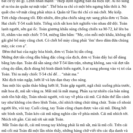
bất cứ lý do gì. Lệnh nhấn mạnh: “Hiệp định ngưng bắn đã hiệu lực. Ai nổ súng
sẽ ra tòa án quân sự mặt trận”. Thế hóa ra chỉ có một bên ngưng bắn thôi à. Nó
quất cho vỡ mặt cũng phải nhịn à. Quân tử Tàu thì chỉ có mà chết. Mẹ kiếp.
Trời chập choạng tối. Đột nhiên, đèn pha chiếu sáng rực sang phía đơn vị Toàn.
Hai chiếc T-54 xuất hiện. Tiếng xích sắt ken két nghiến vào nhau dữ dội. Toàn
lạnh người, sởn gai ốc. Toàn giương khẩu súng chống chiến xa M-72, kê lên ba
lô, nhắm vào một chiếc T-54, miệng lẩm bẩm: “Mẹ, còn mỗi một khẩu, không đủ
gãi ghẻ bố mày cũng chơi. Có chết bố mày cũng phải ‘ôm’ theo dăm đứa chúng
mày, các con ạ”.
Đêm thứ hai của ngày hòa bình, đơn vị Toàn bị tấn công.
Những đợt tấn công đầu bằng đặc công của địch, đơn vị Toàn đẩy lui dễ dàng
bằng lựu đạn. Toàn đã sẵn sàng chờ T-54 lâm trận, nhưng không, sau vài đợt tấn
công dọ dẫm, địch dùng bộ binh đánh biển người, ồ ạt xung phong vào vị trí của
Toàn. Thì ra mấy chiếc T-54 chỉ để… “nhát ma.”
Khi địch tràn ngập, lưỡi lê và lựu đạn thay cho súng.
Sau một lúc quần thảo bằng lưỡi lê, Toàn gập người, ngã chúi xuống phía trước,
mắt hoa đi, mũ sắt văng ra. Mất mũ là mất mạng. Phản xạ tự nhiên của bản năng
sinh tồn bật dậy, Toàn nhoài người, vói tay về phía cái mũ. Cả thân thể lẫn cánh
tay như không còn theo lệnh Toàn, chỉ nhích từng chút từng chút. Toàn cố nhoài
người lên, vói tay. Cuối cùng, tay Toàn cũng chạm được vào cái mũ. Dùng hết
sức bình sinh, Toàn kéo cái mũ nặng nghìn cân về phía mình. Cái mũ nhích tới.
Nhích tới gần. Cái mũ tới sát mặt Toàn.
Mắt Toàn dại đi, cái mũ trong tay không phải là mũ sắt, mà là mũ cối. Trên cái
mũ cối mà Toàn đã một lần nhìn thấy, những hàng chữ viết tên các địa danh và