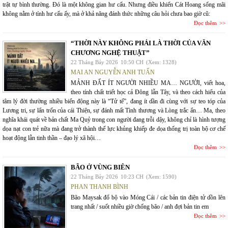
trật tự bình thường. Đó là một không gian hư cấu. Nhưng điều khiến Cát Hoang sống mãi
không nằm ở tính hư cấu ấy, mà ở khả năng đánh thức những câu hỏi chưa bao giờ cũ:
Đọc thêm
“THỜI NÀY KHÔNG PHẢI LÀ THỜI CỦA VĂN
CHƯƠNG NGHỆ THUẬT”
22 Tháng Bảy 2026
10:50 CH
(Xem: 1328)
MAI AN NGUYỄN ANH TUẤN
MẢNH ĐẤT ÍT NGƯỜI NHIỀU MA… NGƯỜI, viết hoa,
theo tính chất triết học cả Đông lẫn Tây, và theo cách hiểu của
tâm lý đời thường nhiều biến động này là “Tử tế”, đang ít dần đi cùng với sự teo tóp của
Lương tri, sự lẩn trốn của cái Thiện, sự đánh mất Tình thương và Lòng trắc ẩn… Ma, theo
nghĩa khái quát về bản chất Ma Quỷ trong con người đang trỗi dậy, không chỉ là hình tượng
dọa nạt con trẻ nữa mà đang trở thành thế lực khủng khiếp đe dọa thống trị toàn bộ cơ chế
hoạt động lẫn tinh thần – đạo lý xã hội…
Đọc thêm
BÃO Ở VÙNG BIÊN
22 Tháng Bảy 2026
10:23 CH
(Xem: 1590)
PHAN THANH BÌNH
Bão Maysak đổ bộ vào Móng Cái / các bản tin điện tử dồn lên
trang nhất / suốt nhiều giờ chống bão / anh đợi bản tin em
Đọc thêm