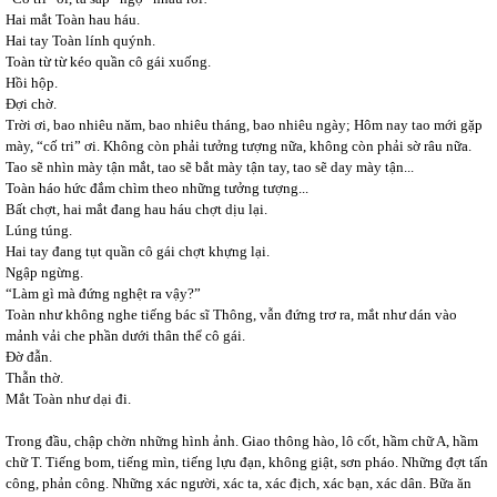
Hai mắt Toàn hau háu.
Hai tay Toàn lính quýnh.
Toàn từ từ kéo quần cô gái xuống.
Hồi hộp.
Đợi chờ.
Trời ơi, bao nhiêu năm, bao nhiêu tháng, bao nhiêu ngày; Hôm nay tao mới gặp
mày, “cố tri” ơi. Không còn phải tưởng tượng nữa, không còn phải sờ râu nữa.
Tao sẽ nhìn mày tận mắt, tao sẽ bắt mày tận tay, tao sẽ day mày tận...
Toàn háo hức đắm chìm theo những tưởng tượng...
Bất chợt, hai mắt đang hau háu chợt dịu lại.
Lúng túng.
Hai tay đang tụt quần cô gái chợt khựng lại.
Ngập ngừng.
“Làm gì mà đứng nghệt ra vậy?”
Toàn như không nghe tiếng bác sĩ Thông, vẫn đứng trơ ra, mắt như dán vào
mảnh vải che phần dưới thân thể cô gái.
Đờ đẫn.
Thẫn thờ.
Mắt Toàn như dại đi.
Trong đầu, chập chờn những hình ảnh. Giao thông hào, lô cốt, hầm chữ A, hầm
chữ T. Tiếng bom, tiếng mìn, tiếng lựu đạn, không giật, sơn pháo. Những đợt tấn
công, phản công. Những xác người, xác ta, xác địch, xác bạn, xác dân. Bữa ăn