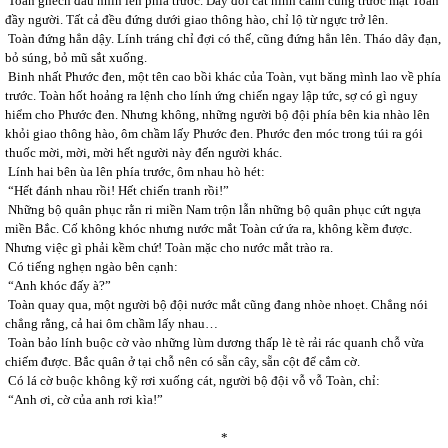
Toàn ghếch đầu nhìn lên phía trước. Dãy đồi cát hình cánh cung trước mặt Toàn
đầy người. Tất cả đều đứng dưới giao thông hào, chỉ lộ từ ngực trở lên.
Toàn đứng hẳn dậy. Lính tráng chỉ đợi có thế, cũng đứng hẳn lên. Tháo dây đạn,
bỏ súng, bỏ mũ sắt xuống.
Binh nhất Phước đen, một tên cao bồi khác của Toàn, vụt băng mình lao về phía
trước. Toàn hốt hoảng ra lệnh cho lính ứng chiến ngay lập tức, sợ có gì nguy
hiểm cho Phước đen. Nhưng không, những người bộ đội phía bên kia nhào lên
khỏi giao thông hào, ôm chầm lấy Phước đen. Phước đen móc trong túi ra gói
thuốc mời, mời, mời hết người này đến người khác.
Lính hai bên ùa lên phía trước, ôm nhau hò hét:
“Hết đánh nhau rồi! Hết chiến tranh rồi!”
Những bộ quân phục rằn ri miền Nam trộn lẫn những bộ quân phục cứt ngựa
miền Bắc. Cố không khóc nhưng nước mắt Toàn cứ ứa ra, không kềm được.
Nhưng việc gì phải kềm chứ! Toàn mặc cho nước mắt trào ra.
Có tiếng nghẹn ngào bên cạnh:
“Anh khóc đấy à?”
Toàn quay qua, một người bộ đội nước mắt cũng đang nhòe nhoẹt. Chẳng nói
chẳng rằng, cả hai ôm chầm lấy nhau…
Toàn bảo lính buộc cờ vào những lùm dương thấp lè tè rải rác quanh chỗ vừa
chiếm được. Bắc quân ở tại chỗ nên có sẵn cây, sẵn cột để cắm cờ.
Có lá cờ buộc không kỹ rơi xuống cát, người bộ đội vỗ vỗ Toàn, chỉ:
“Anh ơi, cờ của anh rơi kìa!”
*