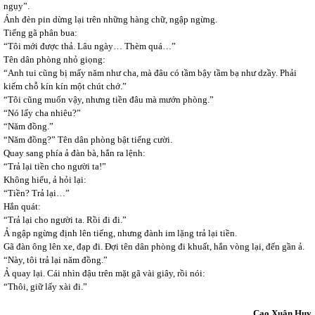
ngụy”.
Ánh đèn pin dừng lại trên những hàng chữ, ngập ngừng.
Tiếng gã phân bua:
“Tôi mới được thả. Lâu ngày… Thèm quá…”
Tên dân phòng nhỏ giọng:
“Anh tui cũng bị mấy năm như cha, mà đâu có tầm bậy tầm bạ như dzầy. Phải
kiếm chỗ kín kín một chút chớ.”
“Tôi cũng muốn vậy, nhưng tiền đâu mà mướn phòng.”
“Nó lấy cha nhiêu?”
“Năm đồng.”
“Năm đồng?” Tên dân phòng bật tiếng cười.
Quay sang phía ả đàn bà, hắn ra lệnh:
“Trả lại tiền cho người ta!”
Không hiểu, ả hỏi lại:
“Tiền? Trả lại…”
Hắn quát:
“Trả lại cho người ta. Rồi đi đi.”
Ả ngập ngừng định lên tiếng, nhưng đành im lặng trả lại tiền.
Gã đàn ông lên xe, đạp đi. Đợi tên dân phòng đi khuất, hắn vòng lại, đến gần ả.
“Này, tôi trả lại năm đồng.”
Ả quay lại. Cái nhìn đậu trên mặt gã vài giây, rồi nói:
“Thôi, giữ lấy xài đi.”
Cao Xuân Huy