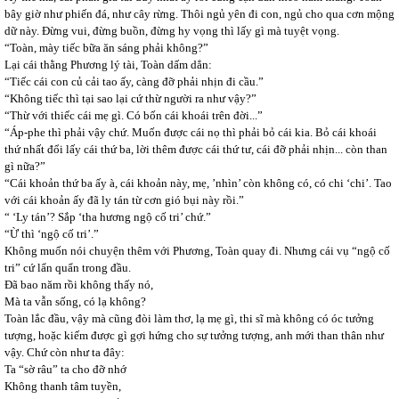
bây giờ như phiến đá, như cây rừng. Thôi ngủ yên đi con, ngủ cho qua cơn mộng
dữ này. Đừng vui, đừng buồn, đừng hy vọng thì lấy gì mà tuyệt vọng.
“Toàn, mày tiếc bữa ăn sáng phải không?”
Lại cái thằng Phương lý tài, Toàn dấm dẳn:
“Tiếc cái con củ cải tao ấy, càng đỡ phải nhịn đi cầu.”
“Không tiếc thì tại sao lại cứ thừ người ra như vậy?”
“Thừ với thiếc cái mẹ gì. Có bốn cái khoái trên đời...”
“Áp-phe thì phải vậy chứ. Muốn được cái nọ thì phải bỏ cái kia. Bỏ cái khoái
thứ nhất đổi lấy cái thứ ba, lời thêm được cái thứ tư, cái đỡ phải nhịn... còn than
gì nữa?”
“Cái khoản thứ ba ấy à, cái khoản này, mẹ, ’nhìn’ còn không có, có chi ‘chi’. Tao
với cái khoản ấy đã ly tán từ cơn gió bụi này rồi.”
“ ‘Ly tán’? Sắp ‘tha hương ngộ cố tri’ chứ.”
“Ừ thì ‘ngộ cố tri’.”
Không muốn nói chuyện thêm với Phương, Toàn quay đi. Nhưng cái vụ “ngộ cố
tri” cứ lẩn quẩn trong đầu.
Đã bao năm rồi không thấy nó,
Mà ta vẫn sống, có lạ không?
Toàn lắc đầu, vậy mà cũng đòi làm thơ, lạ mẹ gì, thi sĩ mà không có óc tưởng
tượng, hoặc kiếm được gì gợi hứng cho sự tưởng tượng, anh mới than thân như
vậy. Chứ còn như ta đây:
Ta “sờ râu” ta cho đỡ nhớ
Không thanh tâm tuyền,