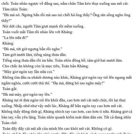
chốt. Toàn nhào ngược về đằng sau, nắm chân Tâm kéo thụt xuống sau mô cát.
Tâm nhìn Toàn:
“Đù má nó. Ngưng bắn rồi mà sao tui chết hả ông thầy? Ông rán sống nghe ông
thầy!”
Nói dứt câu, người Tâm giựt mạnh rồi mềm xuống.
Toàn vuốt mắt Tâm rồi nhào lên với Kháng:
“La lên nữa đi!”
Kháng:
“Đù má, tới giờ ngưng bắn rồi nghe.”
Tám giờ mười lăm, tiếng súng thưa dần.
Tiếng súng thưa dần rồi im hẳn. Toàn nhìn đồng hồ, tám giờ hai mươi lăm.
Cho chắc ăn không còn là mục tiêu, Toàn bảo Kháng:
“Mày giơ ngón tay lần nữa coi.”
Không tìm đâu ra nhánh dương nào khác, Kháng giơ ngón tay trỏ lên ngang mắt
ngắm nghía, cười cười thủ thỉ: “Đụ má, đừng bỏ tao nghe mảy!”
Toàn gắt:
“Đù má mày, giơ ngón tay lên.”
Kháng rụt rè đưa ngón trỏ lên khỏi đầu, cao hơn mô cát một chút, rồi lại thụt
xuống. Nhấp nhứ như vậy một lúc, Kháng để hẳn ngón tay cao hơn mô cát.
Không thấy động tĩnh gì, Kháng nhích tay cao hơn, cao hơn tí nữa. Kháng giơ cả
bàn tay, vẫn yên lặng. Toàn nhìn quanh kiểm soát đám đàn em. Tất cả đang nhìn
Toàn chờ.
Toàn đẩy đẩy cái mũ sắt của mình lên cao khỏi mô cát. Không có gì.