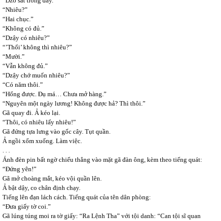
“Dzô sát trong đây.”
“Nhiêu?”
“Hai chục.”
“Không có đủ.”
“Dzậy có nhiêu?”
“’Thổi’ không thì nhiêu?”
“Mười.”
“Vẫn không đủ.”
“Dzậy chớ muốn nhiêu?”
“Có năm thôi.”
“Hổng được. Đụ má… Chưa mở hàng.”
“Nguyên một ngày lương! Không được hả? Thì thôi.”
Gã quay đi. Ả kéo lại.
“Thôi, có nhiêu lấy nhiêu!”
Gã đứng tựa lưng vào gốc cây. Tụt quần.
Ả ngồi xổm xuống. Làm việc.
. . .
Ánh đèn pin bất ngờ chiếu thẳng vào mặt gã đàn ông, kèm theo tiếng quát:
“Đứng yên!”
Gã mở choàng mắt, kéo vội quần lên.
Ả bật dậy, co chân định chạy.
Tiếng lên đạn lách cách. Tiếng quát của tên dân phòng:
“Đưa giấy tờ coi.”
Gã lúng túng moi ra tờ giấy: “Ra Lệnh Tha” với tội danh: “Can tội sĩ quan