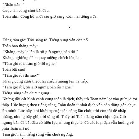
“Nhận năm.”
Cuộc tấn công chót bắt đầu.
Toàn nhìn đồng hồ, mới sáu giờ sáng. Còn hai tiếng nữa.
*
Đúng tám giờ. Trời sáng rõ. Tiếng súng vẫn còn nổ.
Toàn bảo thằng máy:
“Kháng, mày la lên là tới giờ ngưng bắn rồi.”
Kháng nghiêng đầu, quay miệng chếch lên, la:
“Tám giờ rồi. Tám giờ rồi nghe.”
Toàn bật cười:
“Tám giờ rồi thì sao?”
Kháng cũng cười theo, lại chếch miệng lên, la tiếp:
“Tám giờ rồi, tới giờ ngưng bắn rồi nghe.”
Tiếng súng vẫn chưa ngưng.
Những đồi cát hình cánh cung toàn là địch, thầy trò Toàn nằm lọt vào giữa, dưới
thấp. Ước lượng theo tiếng súng, Toàn đoán ít nhất địch vẫn còn đông gấp chục
lần mình. Lúc nãy, khi khởi sự cuộc tấn công lần chót, trời còn tối dễ nhập
nhằng, nhưng bây giờ, trời sáng rõ. Thầy trò Toàn đang nằm chịu trận. Giờ
ngưng bắn đã bắt đầu có hiệu lực, nhưng thực tế, đủ các loại đạn vẫn hướng về
phía Toàn mà nổ.
Tám giờ năm, tiếng súng vẫn chưa ngưng.