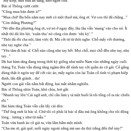
“Mẹ kiếp, một bữa ăn sáng, nhớ nghe con.”
Bác sĩ Thông cười cười:
“Cũng mua bán được à?”
“Mua chứ! Ba bốn năm nay mới có một thuở mà, ông ơi. Vợ con thì đã chẳng...”
“Còn thằng Phương?”
“Nó dân địa phương ông ơi, vợ nó ở ngay đây, lâu lâu vẫn ‘mang’ vào cho nó. Ít
nhất thì dù lén lút, ‘xuân thu’ nó cũng còn được ‘nhị kỳ’.”
“Thôi đủ rồi cha nội, làm việc đi. Mà cởi từ từ thôi nghe. Chỗ mấy vết thương,
nhẹ tay nghe cha.”
“Yên tâm đi bác sĩ. Chỗ nào cũng nhẹ tay hết. Mọi chỗ, mọi chỗ đều nhẹ tay, nhẹ
tay...”
Dù hai hàm răng đang trong thời kỳ giống như miền Nam vào những ngày cuối
tháng Tư, Toàn vẫn dùng răng ngậm đèn để rảnh tay cởi quần áo cô gái. Cố gắng
dùng thật ít ngón tay để cởi cúc áo, mấy ngón còn lại Toàn cố tình vi phạm hiệp
định, lấn đất giành... da!
Người con gái vẫn nằm bất động, hai mắt nhắm nghiền.
Bác sĩ Thông nhìn Toàn, khó chịu, hơi gắt:
“Nhanh tay lên! Cái ngữ anh, chỉ cần làm y tá một buổi là tôi tống cổ ra tác chiến
rồi.”
Hai hàm răng Toàn vẫn cắn lấy cái đèn:
“Thế ông mới là bác sĩ. Chứ tôi có phải là bác sĩ đâu mà ông không cho tôi động
lòng... lương y như từ mẫu.”
Toàn vừa banh áo cô gái ra, vừa lẩm bẩm một mình:
“Cha mẹ ơi, gái quê, suốt ngày ngoài nắng mà sao da thịt trắng đến thế này!”