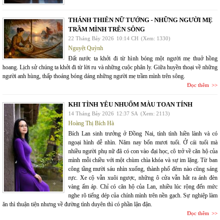
THÁNH THIÊN NỮ TƯỚNG - NHỮNG NGƯỜI MẸ
TRẦM MÌNH TRÊN SÔNG
22 Tháng Bảy 2026
10:14 CH
(Xem: 1330)
Nguyệt Quỳnh
Đất nước ta khởi đi từ hình bóng một người mẹ thuở hồng
hoang. Lịch sử chúng ta khởi đi từ lời ru và những cuộc phân ly. Giữa huyền thoại về những
người anh hùng, thấp thoáng bóng dáng những người mẹ trầm mình trên sông.
Đọc thêm
KHI TÌNH YÊU NHUỐM MÀU TOAN TÍNH
14 Tháng Bảy 2026
12:37 SA
(Xem: 2113)
Hoàng Thị Bích Hà
Bích Lan sinh trưởng ở Đồng Nai, tính tình hiền lành và có
ngoại hình dễ nhìn. Năm nay bốn mươi tuổi. Ở cái tuổi mà
nhiều người phụ nữ đã có con vào đại học, cô trở về căn hộ của
mình mỗi chiều với một chùm chìa khóa và sự im lặng. Từ ban
công tầng mười sáu nhìn xuống, thành phố đêm nào cũng sáng
rực. Xe cộ vẫn xuôi ngược, những ô cửa vẫn hắt ra ánh đèn
vàng ấm áp. Chỉ có căn hộ của Lan, nhiều lúc rộng đến mức
nghe rõ tiếng dép của chính mình trên nền gạch. Sự nghiệp làm
ăn thì thuận tiện nhưng về đường tình duyên thì có phần lận đận.
Đọc thêm