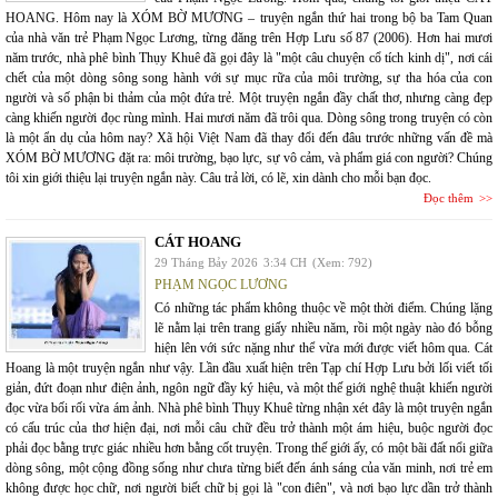
HOANG. Hôm nay là XÓM BỜ MƯƠNG – truyện ngắn thứ hai trong bộ ba Tam Quan
của nhà văn trẻ Phạm Ngọc Lương, từng đăng trên Hợp Lưu số 87 (2006). Hơn hai mươi
năm trước, nhà phê bình Thụy Khuê đã gọi đây là "một câu chuyện cổ tích kinh dị", nơi cái
chết của một dòng sông song hành với sự mục rữa của môi trường, sự tha hóa của con
người và số phận bi thảm của một đứa trẻ. Một truyện ngắn đầy chất thơ, nhưng càng đẹp
càng khiến người đọc rùng mình. Hai mươi năm đã trôi qua. Dòng sông trong truyện có còn
là một ẩn dụ của hôm nay? Xã hội Việt Nam đã thay đổi đến đâu trước những vấn đề mà
XÓM BỜ MƯƠNG đặt ra: môi trường, bạo lực, sự vô cảm, và phẩm giá con người? Chúng
tôi xin giới thiệu lại truyện ngắn này. Câu trả lời, có lẽ, xin dành cho mỗi bạn đọc.
Đọc thêm
CÁT HOANG
29 Tháng Bảy 2026
3:34 CH
(Xem: 792)
PHẠM NGỌC LƯƠNG
Có những tác phẩm không thuộc về một thời điểm. Chúng lặng
lẽ nằm lại trên trang giấy nhiều năm, rồi một ngày nào đó bỗng
hiện lên với sức nặng như thể vừa mới được viết hôm qua. Cát
Hoang là một truyện ngắn như vậy. Lần đầu xuất hiện trên Tạp chí Hợp Lưu bởi lối viết tối
giản, đứt đoạn như điện ảnh, ngôn ngữ đầy ký hiệu, và một thế giới nghệ thuật khiến người
đọc vừa bối rối vừa ám ảnh. Nhà phê bình Thụy Khuê từng nhận xét đây là một truyện ngắn
có cấu trúc của thơ hiện đại, nơi mỗi câu chữ đều trở thành một ám hiệu, buộc người đọc
phải đọc bằng trực giác nhiều hơn bằng cốt truyện. Trong thế giới ấy, có một bãi đất nổi giữa
dòng sông, một cộng đồng sống như chưa từng biết đến ánh sáng của văn minh, nơi trẻ em
không được học chữ, nơi người biết chữ bị gọi là "con điên", và nơi bạo lực dần trở thành