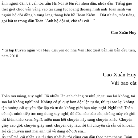
ảnh người đàn bà vấn tóc trần Hà Nội rõ lên rồi nhòa dần, nhòa dần. Tiếng gào
thét giết chóc vẫn vẳng vào tai cùng lúc loáng thoáng hình ảnh Toàn sánh vai
người bộ đội đồng hương lang thang bên hồ Hoàn Kiếm… Đột nhiên, một tiếng
gọi bật ra trong đầu Toàn “Anh bộ đội ơi, chờ tôi với…”.
Cao Xuân Huy
*
từ tập truyện ngắn
Vài Mẩu Chuyện
do nhà Văn Học xuất bản, ấn bản đầu tiên,
năm 2010.
Cao Xuân Huy
Vải bao cát
Toàn mơ màng, suy nghĩ. Đã nhiều lần anh chàng tự nhủ, ừ, tại sao lại không, tại
sao lại không nghĩ nhỉ. Không có gì quý hơn độc lập tự do, thì tại sao lại không
tận hưởng cái quyền độc lập và tự do không giới hạn này, nghĩ. Nghĩ thế, Toàn
cứ một mình tiếp tục ung dung suy nghĩ, đố đứa nào báo cáo, chúng mày có giỏi
thì kiểm thảo xem. Nghĩ, miên man hết chuyện này sang chuyện khác. Chuyện
giày cao gót, chuyện giày saut, chuyện dép râu, rồi thì chuyện củ sắn củ khoai...
Kể cả chuyện một mai anh trở về dang dở đời em...
Ấy thế mà, cái phần gia tài duy nhất ấy rồi cũng cạn dần theo năm tháng. Toàn