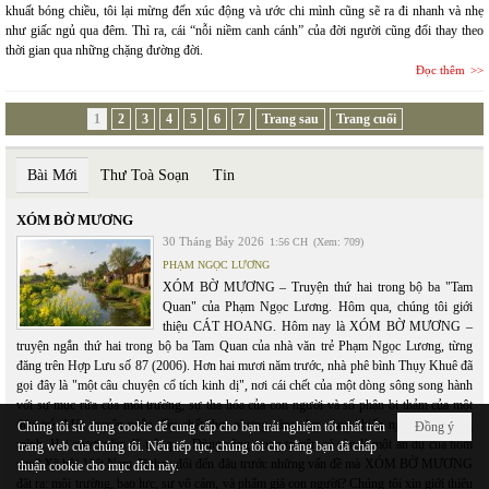
khuất bóng chiều, tôi lại mừng đến xúc động và ước chi mình cũng sẽ ra đi nhanh và nhẹ
như giấc ngủ qua đêm. Thì ra, cái “nỗi niềm canh cánh” của đời người cũng đổi thay theo
thời gian qua những chặng đường đời.
Đọc thêm
1
2
3
4
5
6
7
Trang sau
Trang cuối
Bài Mới
Thư Toà Soạn
Tin
XÓM BỜ MƯƠNG
30 Tháng Bảy 2026
1:56 CH
(Xem: 709)
PHẠM NGỌC LƯƠNG
XÓM BỜ MƯƠNG – Truyện thứ hai trong bộ ba "Tam
Quan" của Phạm Ngọc Lương. Hôm qua, chúng tôi giới
thiệu CÁT HOANG. Hôm nay là XÓM BỜ MƯƠNG –
truyện ngắn thứ hai trong bộ ba Tam Quan của nhà văn trẻ Phạm Ngọc Lương, từng
đăng trên Hợp Lưu số 87 (2006). Hơn hai mươi năm trước, nhà phê bình Thụy Khuê đã
gọi đây là "một câu chuyện cổ tích kinh dị", nơi cái chết của một dòng sông song hành
với sự mục rữa của môi trường, sự tha hóa của con người và số phận bi thảm của một
đứa trẻ. Một truyện ngắn đầy chất thơ, nhưng càng đẹp càng khiến người đọc rùng
Chúng tôi sử dụng cookie để cung cấp cho bạn trải nghiệm tốt nhất trên
Đồng ý
mình. Hai mươi năm đã trôi qua. Dòng sông trong truyện có còn là một ẩn dụ của hôm
trang web của chúng tôi. Nếu tiếp tục, chúng tôi cho rằng bạn đã chấp
nay? Xã hội Việt Nam đã thay đổi đến đâu trước những vấn đề mà XÓM BỜ MƯƠNG
thuận cookie cho mục đích này.
đặt ra: môi trường, bạo lực, sự vô cảm, và phẩm giá con người? Chúng tôi xin giới thiệu