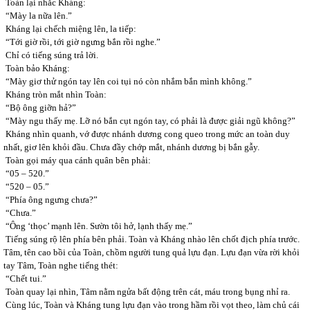
Toàn lại nhắc Kháng:
“Mày la nữa lên.”
Kháng lại chếch miệng lên, la tiếp:
“Tới giờ rồi, tới giờ ngưng bắn rồi nghe.”
Chỉ có tiếng súng trả lời.
Toàn bảo Kháng:
“Mày giơ thử ngón tay lên coi tụi nó còn nhắm bắn mình không.”
Kháng tròn mắt nhìn Toàn:
“Bộ ông giỡn hả?”
“Mày ngu thấy mẹ. Lỡ nó bắn cụt ngón tay, có phải là được giải ngũ không?”
Kháng nhìn quanh, vớ được nhánh dương cong queo trong mức an toàn duy
nhất, giơ lên khỏi đầu. Chưa đầy chớp mắt, nhánh dương bị bắn gẫy.
Toàn gọi máy qua cánh quân bên phải:
“05 – 520.”
“520 – 05.”
“Phía ông ngưng chưa?”
“Chưa.”
“Ông ‘thọc’ mạnh lên. Sườn tôi hở, lạnh thấy mẹ.”
Tiếng súng rộ lên phía bên phải. Toàn và Kháng nhào lên chốt địch phía trước.
Tâm, tên cao bồi của Toàn, chồm người tung quả lựu đạn. Lựu đạn vừa rời khỏi
tay Tâm, Toàn nghe tiếng thét:
“Chết tui.”
Toàn quay lại nhìn, Tâm nằm ngửa bất động trên cát, máu trong bụng nhỉ ra.
Cùng lúc, Toàn và Kháng tung lựu đạn vào trong hầm rồi vọt theo, làm chủ cái