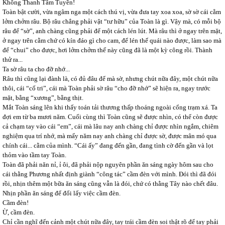
Không Thanh Tâm Tuyền!
Toàn bật cười, vừa ngâm nga một cách thú vị, vừa đưa tay xoa xoa, sờ sờ cái cằm
lởm chởm râu. Bộ râu chẳng phải vật “tư hữu” của Toàn là gì. Vậy mà, có mỗi bộ
râu để “sờ”, anh chàng cũng phải để một cách lén lút. Mà râu thì ở ngay trên mặt,
ở ngay trên cằm chứ có kín đáo gì cho cam, để lén thế quái nào được, làm sao mà
để “chui” cho được, hơi lởm chởm thế này cũng đã là một kỳ công rồi. Thành
thử ra...
Ta sờ râu ta cho đỡ nhớ...
Râu thì cũng lại đành là, có đủ đâu để mà sờ, nhưng chút nữa đây, một chút nữa
thôi, cái “cố tri”, cái mà Toàn phải sờ râu “cho đỡ nhớ” sẽ hiện ra, ngay trước
mặt, bằng “xương”, bằng thịt.
Mắt Toàn sáng lên khi thấy toán tải thương thấp thoáng ngoài cổng trạm xá. Ta
đợi em từ ba mươi năm. Cuối cùng thì Toàn cũng sẽ được nhìn, có thể còn được
cả chạm tay vào cái “em”, cái mà lâu nay anh chàng chỉ được nhìn ngắm, chiêm
nghiệm qua trí nhớ, mà mấy năm nay anh chàng chỉ được sờ, được mân mó qua
chính cái... cằm của mình. “Cái ấy” đang đến gần, đang tình cờ đến gần và lọt
thỏm vào tầm tay Toàn.
Toàn đã phải năn nỉ, ỉ ôi, đã phải nộp nguyên phần ăn sáng ngày hôm sau cho
cái thằng Phương nhất định giành “công tác” cầm đèn với mình. Đói thì đã đói
rồi, nhịn thêm một bữa ăn sáng cũng vẫn là đói, chứ có thằng Tây nào chết đâu.
Nhịn phần ăn sáng để đổi lấy việc cầm đèn.
Cầm đèn!
Ừ, cầm đèn.
Chỉ cần nghĩ đến cảnh một chút nữa đây, tay trái cầm đèn soi thật rõ để tay phải