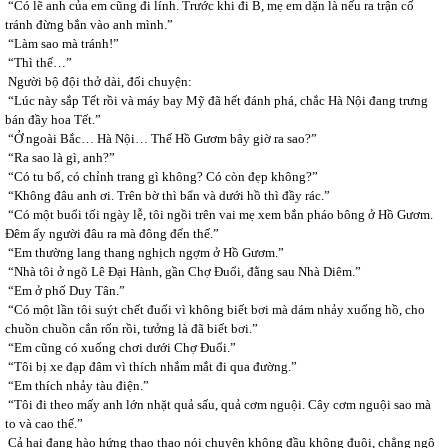
“Có lẽ anh của em cũng đi lính. Trước khi đi B, mẹ em dặn là nếu ra trận cố
tránh đừng bắn vào anh mình.”
“Làm sao mà tránh!”
“Thì thế…”
Người bộ đội thở dài, đổi chuyện:
“Lúc này sắp Tết rồi và máy bay Mỹ đã hết đánh phá, chắc Hà Nội đang trưng
bán đầy hoa Tết.”
“Ở ngoài Bắc… Hà Nội… Thế Hồ Gươm bây giờ ra sao?”
“Ra sao là gì, anh?”
“Có tu bổ, có chỉnh trang gì không? Có còn đẹp không?”
“Không đâu anh ơi. Trên bờ thì bẩn và dưới hồ thì đầy rác.”
“Có một buổi tối ngày lễ, tôi ngồi trên vai mẹ xem bắn pháo bông ở Hồ Gươm.
Đêm ấy người đâu ra mà đông đến thế.”
“Em thường lang thang nghịch ngợm ở Hồ Gươm.”
“Nhà tôi ở ngõ Lê Đại Hành, gần Chợ Đuổi, đằng sau Nhà Diêm.”
“Em ở phố Duy Tân.”
“Có một lần tôi suýt chết đuối vì không biết bơi mà dám nhảy xuống hồ, cho
chuồn chuồn cắn rốn rồi, tưởng là đã biết bơi.”
“Em cũng có xuống chơi dưới Chợ Đuổi.”
“Tôi bị xe đạp đâm vì thích nhắm mắt đi qua đường.”
“Em thích nhảy tàu điện.”
“Tôi đi theo mấy anh lớn nhặt quả sấu, quả cơm nguội. Cây cơm nguội sao mà
to và cao thế.”
Cả hai đang hào hứng thao thao nói chuyện không đầu không đuôi, chẳng ngô