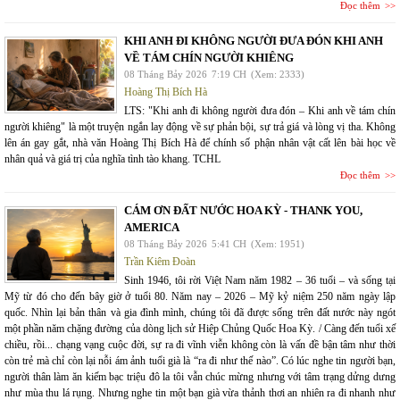
Đọc thêm
KHI ANH ĐI KHÔNG NGƯỜI ĐƯA ĐÓN KHI ANH
VỀ TÁM CHÍN NGƯỜI KHIÊNG
08 Tháng Bảy 2026
7:19 CH
(Xem: 2333)
Hoàng Thị Bích Hà
LTS: "Khi anh đi không người đưa đón – Khi anh về tám chín
người khiêng" là một truyện ngắn lay động về sự phản bội, sự trả giá và lòng vị tha. Không
lên án gay gắt, nhà văn Hoàng Thị Bích Hà để chính số phận nhân vật cất lên bài học về
nhân quả và giá trị của nghĩa tình tào khang. TCHL
Đọc thêm
CÁM ƠN ĐẤT NƯỚC HOA KỲ - THANK YOU,
AMERICA
08 Tháng Bảy 2026
5:41 CH
(Xem: 1951)
Trần Kiêm Đoàn
Sinh 1946, tôi rời Việt Nam năm 1982 – 36 tuổi – và sống tại
Mỹ từ đó cho đến bây giờ ở tuổi 80. Năm nay – 2026 – Mỹ kỷ niệm 250 năm ngày lập
quốc. Nhìn lại bản thân và gia đình mình, chúng tôi đã được sống trên đất nước này ngót
một phần năm chặng đường của dòng lịch sử Hiệp Chủng Quốc Hoa Kỳ. / Càng đến tuổi xế
chiều, rồi... chạng vạng cuộc đời, sự ra đi vĩnh viễn không còn là vấn đề bận tâm như thời
còn trẻ mà chỉ còn lại nỗi ám ảnh tuổi già là “ra đi như thế nào”. Có lúc nghe tin người bạn,
người thân làm ăn kiếm bạc triệu đô la tôi vẫn chúc mừng nhưng với tâm trạng dửng dưng
như mùa thu lá rụng. Nhưng nghe tin một bạn già vừa thảnh thơi an nhiên ra đi nhanh như