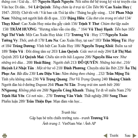
tháng con / Giả dụ...
67/
Nguyễn Hạnh Nguyên
: Nỗi niềm thế hệ trong ký và tự truyện của
Văn học Di dân... 94/
Lữ Quỳnh
:
Tiếng chim lạ ở trại tù Cồn Tiên
96/
Cao Xuân Huy
(
1947- 2010): Chờ tôi với / Vải bao cát /Trả lại tiền / Tháng ba gẫy súng... 124/
Phan Nhật
Nam
: Những nơi người lính đã đi qua...133/
Đặng Hiền
:
Câu thơ còn trong trí nhớ
134/
Thụy Khuê
: Cao Xuân Huy mùa thu gẫy cánh 156/
Trịnh Y Thư
:
Chùm thơ lập xuân
158/
TRẦM HƯƠNG
: “Hương trầm vẫn còn đây...” 164/
Vũ Thuỳ Hạnh
:
Tiễn bạn
165/
Ngô Thế Vinh
: Một Cao Xuân Huy khác 172/
Trương Vũ
: Huy 177/
Nguyễn Xuân
Tường Vy
:
Thôi, anh đi
178/
Lưu Na
: Cao Xuân Huy, tại sao? 183/
Trần Mộng Tú:
Huy
ơi
184/
Trùng Dương:
Vĩnh biệt Cao Xuân Huy 186/
Nguyễn Trọng Khôi
: Buồn xa xứ
189/
Triệu Vũ
: Đôi dòng tâm sự 203/
Lâm Quỳnh
:
Giấc mơ cỏ mây
204/
Lữ Thị Mai:
Quỳnh 205/
Lê Quỳnh Mai:
Chiều tàn trên bãi Laguna
206/
Nguyễn Hòa vcv
:
Như
những trò đùa...
208/
Hoài Băng
: Người chết 213/
ĐỖ QUYÊN
:
Những bài thơ...
216/
Huỳnh Lê Nhật Tấn
:
Một tờ hư vô
218/
Đinh Phương
: Chuyện nhà lão Bứt 229/
Âu Thị
Phục An
:
Bắt đầu
230/
Lưu Diệu Vân:
Năm tháng theo chàng ...
232/
Trần Mộng Tú
:
Tình yêu không màu 236/
Vũ Trọng Quang
:
Thơ Vũ Trọng Quang
240/
Hoàng Chính
:
Người đàn bà ở đường Dupont 264/
Phan Ni Tấn
:
Trong trái tim xanh biếc
266/
NNguong
:
Không phải em
268/
Nguyễn Công Khanh
: Tháng Tư đi về miền Nam 276/
Trịnh Hải Yến
:
Có nơi nào...
278/
Trương Văn Vĩnh
: Thất nghiệp 280/
Song Thao
:
Phiếm luận 289/
Trần Thiện Đạo
: Mạn đàm văn học...
Tranh bìa:
Gặp bạn bè trên chiến trường xưa -
tranh
Trương Vũ
Ảnh trang 1:
VietNam War /
Ảnh AP
Trước
Sau