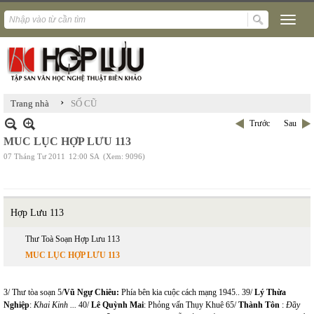
›
Trang nhà
SỐ CŨ
Trước
Sau
MUC LỤC HỢP LƯU 113
07 Tháng Tư 2011
12:00 SA
(Xem: 9096)
Hợp Lưu 113
Thư Toà Soạn Hợp Lưu 113
MUC LỤC HỢP LƯU 113
3/ Thư tòa soạn 5/
Vũ Ngự Chiêu:
Phía bên kia cuộc cách mạng 1945.. 39/
Lý Thừa
Nghiệp
:
Khai Kinh ...
40/
Lê Quỳnh Mai
: Phỏng vấn Thụy Khuê 65/
Thành Tôn
:
Đầy