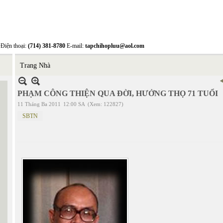
Điện thoại:
(714) 381-8780
E-mail:
tapchihopluu@aol.com
Trang Nhà
PHẠM CÔNG THIỆN QUA ĐỜI, HƯỞNG THỌ 71 TUỔI
11 Tháng Ba 2011
12:00 SA
(Xem: 122827)
SBTN