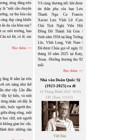
ơng, từng đăng trên
Vô cùng thương tiếc khi được
y là "một câu chuyện
tin thân phụ của bạn Lưu
rường, sự tha hóa của
Thanh Nga: Cụ Francis
 càng đẹp càng khiến
Xavier Lưu Vĩnh Lữ /Cựu
t ẩn dụ của hôm nay?
Chủ Tịch Nghị Viên Hội
ra: môi trường, bạo
Đồng Đô Thành Sài Gòn /
âu trả lời, có lẽ, xin
Sinh năm 1934 tại làng Tưởng
Lộc, Vĩnh Long, Việt Nam /
Đọc thêm
Đã được Chúa gọi về ngày 11
tháng 10 năm 2025 tại Katy,
Texas. /Hưởng thượng thọ 92
tuổi
Đọc thêm
lặng lẽ nằm lại trên
Nhà văn Doãn Quốc Sỹ
 với sức nặng như thể
(1923-2025) ra đi
gắn như vậy. Lần đầu
14 Tháng Mười 2025
10:03
ữ đầy ký hiệu, và một
CH
(Xem: 11115)
 từng nhận xét đây là
 hiệu, buộc người đọc
ổi giữa dòng sông, một
c học chữ, nơi người
một không gian hư cấu.
đánh thức những câu
Việt Báo