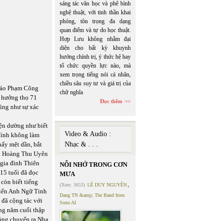
sáng tác văn học và phê bình
nghệ thuật, với tinh thần khai
phóng, tôn trọng đa dạng
quan điểm và tự do học thuật.
Hợp Lưu không nhằm đại
diện cho bất kỳ khuynh
hướng chính trị, ý thức hệ hay
tổ chức quyền lực nào, mà
xem trọng tiếng nói cá nhân,
chiều sâu suy tư và giá trị của
 giáo Phạm Công
chữ nghĩa
, hưởng thọ 71
Đọc thêm
ũng như sự xác
ện dường như biết
Video & Audio :
 đình không làm
hấy mệt dần, bắt
Nhạc & . . .
ệu Hoàng Thu Uyên
 gia đình Thiên
NỖI NHỚ TRONG CƠN
15 tuổi đã đọc
MƯA
còn biết tiếng
(Xem: 3653)
LÊ DUY NGUYÊN
,
điển Anh Ngữ Tinh
Dang TN &amp; The Band from
 đã cộng tác với
Suno AI
ng năm cuối thập
 ông chuyển ra Nha