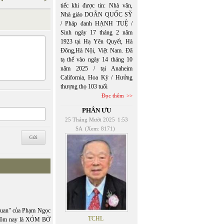
tiếc khi được tin: Nhà văn,
Nhà giáo DOÃN QUỐC SỸ
/ Pháp danh HẠNH TUỆ /
Sinh ngày 17 tháng 2 năm
1923 tại Hạ Yên Quyết, Hà
Đông,Hà Nội, Việt Nam. Đã
tạ thế vào ngày 14 tháng 10
năm 2025 / tại Anaheim
California, Hoa Kỳ / Hưởng
thượng thọ 103 tuổi
Đọc thêm
PHÂN ƯU
25 Tháng Mười 2025
1:53
SA
(Xem: 8171)
uan" của Phạm Ngọc
TCHL
 Hôm nay là XÓM BỜ