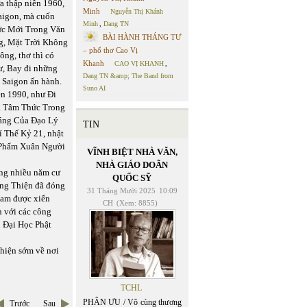
a thập niên 1960,
Minh
Nguyễn Thị Khánh
Saigon, mà cuốn
Minh
,
Dang TN
hức Mới Trong Văn
BÀI HÀNH THÁNG TƯ
g, Mặt Trời Không
– phổ thơ Cao Vị
ng, thơ thì có
Khanh
CAO VỊ KHANH
,
Tư, Bay đi những
Dang TN &amp; The Band from
i Saigon ấn hành.
Suno AI
ên 1990, như Đi
a Tâm Thức Trong
Sáng Của Đạo Lý
TIN
í Thế Kỷ 21, nhật
i Phẩm Xuân Người
VĨNH BIỆT NHÀ VĂN,
NHÀ GIÁO DOÃN
ừng nhiều năm cư
QUỐC SỸ
ông Thiện đã đóng
31 Tháng Mười 2025
10:09
Nam được xiển
CH
(Xem: 8855)
n với các công
n Đại Học Phật
hiện sớm về nơi
TCHL
PHÂN ƯU / Vô cùng thương
Trước
Sau