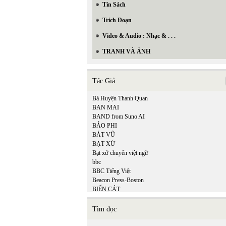
Tin Sách
Trích Đoạn
Video & Audio : Nhạc & . . .
TRANH VÀ ẢNH
Tác Giả
Bà Huyện Thanh Quan
BAN MAI
BAND from Suno AI
BẢO PHI
BÁT VŨ
BẠT XỨ
Bạt xứ chuyển việt ngữ
bbc
BBC Tiếng Việt
Beacon Press-Boston
BIỂN CÁT
BÌNH ĐỊA MỘC
Bồ Tùng Linh
Tìm đọc
Brian Ascalon Roley
Bruno Corty