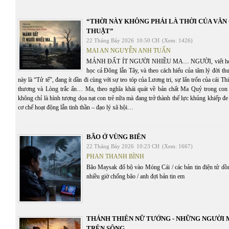
“THỜI NÀY KHÔNG PHẢI LÀ THỜI CỦA VĂ
THUẬT”
22 Tháng Bảy 2026
10:50 CH
(Xem: 1426)
MAI AN NGUYỄN ANH TUẤN
MẢNH ĐẤT ÍT NGƯỜI NHIỀU MA… NGƯỜI, viết hoa, th
học cả Đông lẫn Tây, và theo cách hiểu của tâm lý đời t
này là “Tử tế”, đang ít dần đi cùng với sự teo tóp của Lương tri, sự lẩn trốn của cái T
thương và Lòng trắc ẩn… Ma, theo nghĩa khái quát về bản chất Ma Quỷ trong con 
không chỉ là hình tượng dọa nạt con trẻ nữa mà đang trở thành thế lực khủng khiếp đe 
cơ chế hoạt động lẫn tinh thần – đạo lý xã hội…
BÃO Ở VÙNG BIÊN
22 Tháng Bảy 2026
10:23 CH
(Xem: 1667)
PHAN THANH BÌNH
Bão Maysak đổ bộ vào Móng Cái / các bản tin điện tử dồn 
nhiều giờ chống bão / anh đợi bản tin em
THÁNH THIÊN NỮ TƯỚNG - NHỮNG NGƯỜI
TRÊN SÔNG