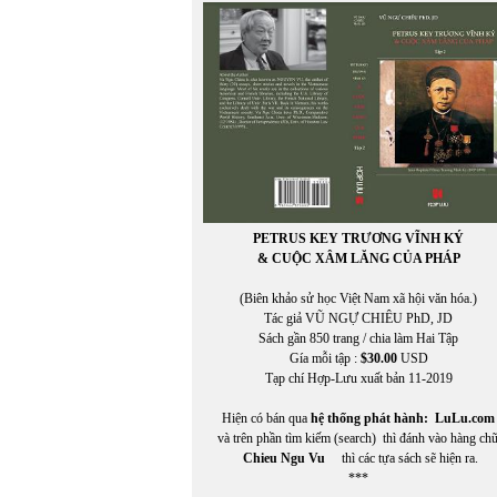
Bùi Hoàng Linh
BÙI HOẰNG VỊ
BÙI NGỌC KHÔI
Bùi Ngọc Khôi chuyển ngữ
Bùi Thanh Xuân
BÙI VĨNH PHÚC
PETRUS KEY TRƯƠNG VĨNH KÝ
& CUỘC XÂM LĂNG CỦA PHÁP
(Biên khảo sử học Việt Nam xã hội văn hóa.)
Tác giả VŨ NGỰ CHIÊU PhD, JD
Sách gần 850 trang / chia làm Hai Tập
Gía mỗi tập :
$30.00
USD
Tạp chí Hợp-Lưu xuất bản 11-2019
Hiện có bán qua
hệ thống phát hành:
LuLu.com
và trên phần tìm kiếm (search) thì đánh vào hàng ch
Chieu Ngu Vu
thì các tựa sách sẽ hiện ra.
***