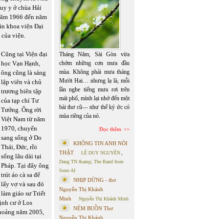
uy y ở chùa Hải
 năm 1966 đến năm
hân khoa viện Đại
của viện.
Cũng tại Viện đại
Tháng Năm, Sài Gòn vừa
học Vạn Hạnh,
chớm những cơn mưa đầu
mùa. Không phải mưa tháng
ông cũng là sáng
Mười Hai… nhưng lạ là, mỗi
lập viên và chủ
lần nghe tiếng mưa rơi trên
trương biên tập
mái phố, mình lại nhớ đến một
của tạp chí Tư
bài thơ cũ— như thể ký ức có
Tưởng. Ông rời
mùa riêng của nó.
Việt Nam từ năm
1970, chuyển
Đọc thêm
sang sống ở Do
KHÔNG TIN ANH NÓI
Thái, Đức, rồi
THẬT
LÊ DUY NGUYÊN
,
sống lâu dài tại
Dang TN &amp; The Band from
Pháp. Tại đây ông
Suno AI
trút áo cà sa để
NHỊP DỪNG - thơ
lấy vợ và sau đó
Nguyễn Thị Khánh
làm giáo sư Triết
Minh
Nguyễn Thị Khánh Minh
ịnh cư ở Los
NÉM BUỒN Thơ
khoảng năm 2005,
Nguyễn Thị Khánh