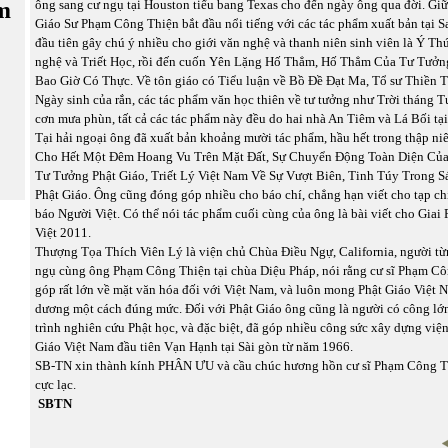
m
ông sang cư ngụ tại Houston tiểu bang Texas cho đến ngày ông qua đời. Giữ
Giáo Sư Phạm Công Thiện bắt đầu nổi tiếng với các tác phẩm xuất bản tại 
đầu tiên gây chú ý nhiều cho giới văn nghệ và thanh niên sinh viên là Ý T
nghệ và Triết Học, rồi đến cuốn Yên Lặng Hố Thẳm, Hố Thẳm Của Tư Tưởn
Bao Giờ Có Thực. Về tôn giáo có Tiểu luận về Bồ Đề Đạt Ma, Tổ sư Thiền Tô
Ngày sinh của rắn, các tác phẩm văn học thiên về tư tưởng như Trời tháng 
cơn mưa phùn, tất cả các tác phẩm này đều do hai nhà An Tiêm và Lá Bối tạ
Tại hải ngoại ông đã xuất bản khoảng mười tác phẩm, hầu hết trong thập ni
Cho Hết Một Đêm Hoang Vu Trên Mặt Đất, Sự Chuyển Động Toàn Diện Củ
Tư Tưởng Phật Giáo, Triết Lý Việt Nam Về Sự Vượt Biên, Tinh Túy Trong 
Phật Giáo. Ông cũng đóng góp nhiều cho báo chí, chẳng hạn viết cho tạp ch
báo Người Việt. Có thể nói tác phẩm cuối cùng của ông là bài viết cho Gia
Việt 2011.
Thượng Tọa Thích Viên Lý là viện chủ Chùa Điều Ngự, California, người t
ngụ cùng ông Phạm Công Thiện tại chùa Diệu Pháp, nói rằng cư sĩ Phạm C
góp rất lớn về mặt văn hóa đối với Việt Nam, và luôn mong Phật Giáo Việt 
dương một cách đúng mức. Đối với Phật Giáo ông cũng là người có công lớ
trình nghiên cứu Phật học, và đặc biệt, đã góp nhiều công sức xây dựng việ
Giáo Việt Nam đầu tiên Vạn Hạnh tại Sài gòn từ năm 1966.
SB-TN xin thành kính PHÂN ƯU và cầu chúc hương hồn cư sĩ Phạm Công T
cực lạc.
SBTN