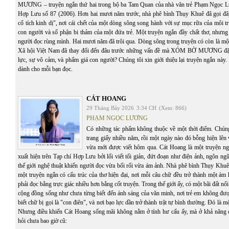
MƯƠNG – truyện ngắn thứ hai trong bộ ba Tam Quan của nhà văn trẻ Phạm Ngọc Lư
Hợp Lưu số 87 (2006). Hơn hai mươi năm trước, nhà phê bình Thụy Khuê đã gọi đâ
cổ tích kinh dị", nơi cái chết của một dòng sông song hành với sự mục rữa của môi t
con người và số phận bi thảm của một đứa trẻ. Một truyện ngắn đầy chất thơ, nhưng
người đọc rùng mình. Hai mươi năm đã trôi qua. Dòng sông trong truyện có còn là mộ
Xã hội Việt Nam đã thay đổi đến đâu trước những vấn đề mà XÓM BỜ MƯƠNG đặt 
lực, sự vô cảm, và phẩm giá con người? Chúng tôi xin giới thiệu lại truyện ngắn này. C
dành cho mỗi bạn đọc.
CÁT HOANG
29 Tháng Bảy 2026
3:34 CH
(Xem: 866)
PHẠM NGỌC LƯƠNG
Có những tác phẩm không thuộc về một thời điểm. Chúng 
trang giấy nhiều năm, rồi một ngày nào đó bỗng hiện lên
vừa mới được viết hôm qua. Cát Hoang là một truyện n
xuất hiện trên Tạp chí Hợp Lưu bởi lối viết tối giản, đứt đoạn như điện ảnh, ngôn ng
thế giới nghệ thuật khiến người đọc vừa bối rối vừa ám ảnh. Nhà phê bình Thụy Khuê
một truyện ngắn có cấu trúc của thơ hiện đại, nơi mỗi câu chữ đều trở thành một ám
phải đọc bằng trực giác nhiều hơn bằng cốt truyện. Trong thế giới ấy, có một bãi đất n
cộng đồng sống như chưa từng biết đến ánh sáng của văn minh, nơi trẻ em không đượ
biết chữ bị gọi là "con điên", và nơi bạo lực dần trở thành trật tự bình thường. Đó là 
Nhưng điều khiến Cát Hoang sống mãi không nằm ở tính hư cấu ấy, mà ở khả năng 
hỏi chưa bao giờ cũ: