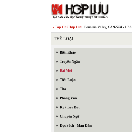
- Tạp Chí Hợp Lưu
Fountain Valley,
CA 92708
- USA
THỂ LOẠI
Biên Khảo
Truyện Ngắn
Bài Mới
Tiểu Luận
Thơ
Phỏng Vấn
Ký / Tùy Bút
Chuyển Ngữ
Đọc Sách - Mạn Đàm