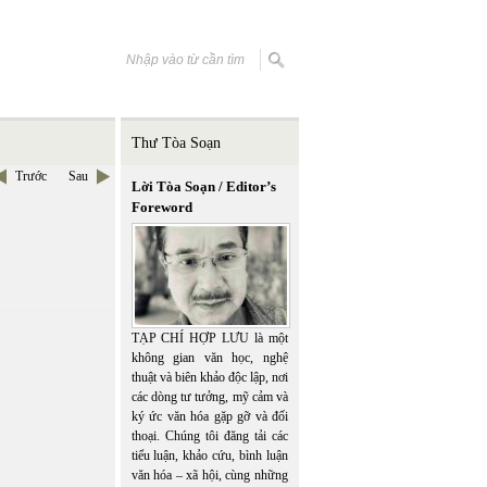
Thư Tòa Soạn
Trước
Sau
Lời Tòa Soạn / Editor’s
Foreword
TẠP CHÍ HỢP LƯU là một
không gian văn học, nghệ
thuật và biên khảo độc lập, nơi
các dòng tư tưởng, mỹ cảm và
ký ức văn hóa gặp gỡ và đối
thoại. Chúng tôi đăng tải các
tiểu luận, khảo cứu, bình luận
văn hóa – xã hội, cùng những