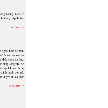
hồng hoang. Lịch sử
anh hùng, thấp thoáng
Đọc thêm
ó ngoại hình dễ nhìn.
nữ đã có con vào đại
a khóa và sự im lặng.
ào cũng sáng rực. Xe
ấm áp. Chỉ có căn hộ
 chính mình trên nền
nh duyên thì có phần
Đọc thêm