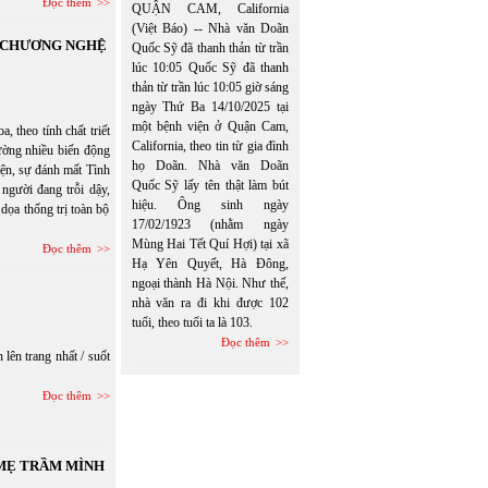
Đọc thêm
QUẬN CAM, California
(Việt Báo) -- Nhà văn Doãn
N CHƯƠNG NGHỆ
Quốc Sỹ đã thanh thản từ trần
lúc 10:05 Quốc Sỹ đã thanh
thản từ trần lúc 10:05 giờ sáng
ngày Thứ Ba 14/10/2025 tại
một bệnh viện ở Quận Cam,
eo tính chất triết
California, theo tin từ gia đình
hường nhiều biến động
họ Doãn. Nhà văn Doãn
hiện, sự đánh mất Tình
Quốc Sỹ lấy tên thật làm bút
người đang trỗi dậy,
hiệu. Ông sinh ngày
dọa thống trị toàn bộ
17/02/1923 (nhằm ngày
Mùng Hai Tết Quí Hợi) tại xã
Đọc thêm
Hạ Yên Quyết, Hà Đông,
ngoại thành Hà Nội. Như thế,
nhà văn ra đi khi được 102
tuổi, theo tuổi ta là 103.
Đọc thêm
lên trang nhất / suốt
Đọc thêm
 MẸ TRẦM MÌNH