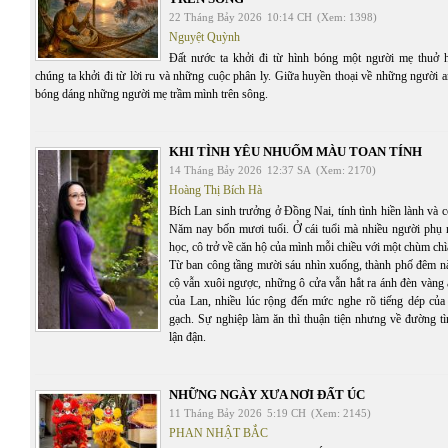
22 Tháng Bảy 2026
10:14 CH
(Xem: 1398)
Nguyệt Quỳnh
Đất nước ta khởi đi từ hình bóng một người mẹ thuở 
chúng ta khởi đi từ lời ru và những cuộc phân ly. Giữa huyền thoại về những người 
bóng dáng những người mẹ trầm mình trên sông.
KHI TÌNH YÊU NHUỐM MÀU TOAN TÍNH
14 Tháng Bảy 2026
12:37 SA
(Xem: 2170)
Hoàng Thị Bích Hà
Bích Lan sinh trưởng ở Đồng Nai, tính tình hiền lành và c
Năm nay bốn mươi tuổi. Ở cái tuổi mà nhiều người phụ 
học, cô trở về căn hộ của mình mỗi chiều với một chùm chì
Từ ban công tầng mười sáu nhìn xuống, thành phố đêm n
cộ vẫn xuôi ngược, những ô cửa vẫn hắt ra ánh đèn vàng 
của Lan, nhiều lúc rộng đến mức nghe rõ tiếng dép của
gạch. Sự nghiệp làm ăn thì thuận tiện nhưng về đường tì
lận đận.
NHỮNG NGÀY XƯA NƠI ĐẤT ÚC
11 Tháng Bảy 2026
5:19 CH
(Xem: 2145)
PHAN NHẬT BẮC