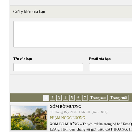
Gửi ý kiến của bạn
Tên của bạn
Email của bạn
1
2
3
4
5
6
7
Trang sau
Trang cuối
XÓM BỜ MƯƠNG
30 Tháng Bảy 2026
1:56 CH
(Xem: 802)
PHẠM NGỌC LƯƠNG
XÓM BỜ MƯƠNG – Truyện thứ hai trong bộ ba "Tam Q
Lương. Hôm qua, chúng tôi giới thiệu CÁT HOANG.