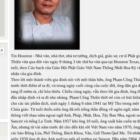
Tin Houston - Nhà văn, nhà thơ, nhà tư tưởng, dịch giả, giáo sư, cư sĩ Phật
Thiện vừa qua đời vào ngày 8 tháng 3 tức thứ ba vừa qua tại Houston Texas
tuổi, theo Cáo bạch của Giáo Hội Phật Giáo Việt Nam Thống Nhất Hoa Kỳ c
nhận của gia đình.
Theo lời một thành viên gia đình nói với một thân hữu, ông Phạm Công Thi
trước thời điểm sẽ ra đi, và trong ngày cuối cùng của cuộc đời, ông dặn gia
tang lễ rườm rà, chỉ hỏa thiêu. Chiều cùng ngày, vẫn theo lời gia đình, ông t
đầu nhập định và ra đi nhẹ nhàng. Phạm Công Thiện thời trẻ còn có bút hi
cho các tác phẩm dịch, sinh ngày 1 tháng 6 năm 1941 tại Mỹ Tho trong một
Chúa giáo. Từ tuổi thiếu niên ông đã nổi tiếng thần đồng về ngôn ngữ, năm 
thông viết thạo năm ngoại ngữ Anh, Pháp, Nhật, Hoa, Tây Ban Nha, ngoài ra 
Sancrit và tiếng La Tinh. Năm 1957 khi ông 16 tuổi, ông xuất bản cuốn tự 
Âm, nhưng từ vài năm trước đó cho đến khi rời Việt Nam vào năm 1970, ông
các báo Bông Lúa, Phổ Thông, Bách Khoa, Văn, Giữ Thơm Quê Mẹ. Từ nhữ
niên 1950 ông đi dạy Anh ngữ tại một số trường tại Saigon. Đầu năm 1964,