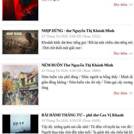
Đọc thêm
NHỊP DỪNG - thơ Nguyễn Thị Khánh Minh
23 Tháng Tư 2026
9:06 CH
(Xem: 5322)
Khoảnh khắc dài theo tiếng gọi / Rốt lại một chiều câm tiếng nói
/ Đợi chờ đuối một giấc mơ /
Đọc thêm
NÉM BUỒN Thơ Nguyễn Thị Khánh Minh
23 Tháng Tư 2026
4:50 CH
(Xem: 5880)
Ném buồn vào phố đông / Nhìn người ta bỗng thấy / Mình đi
giữa đồng không / Ném buồn vào tôi vậy / Trăm gai cây xương
rồng
Đọc thêm
BÀI HÀNH THÁNG TƯ – phổ thơ Cao Vị Khanh
19 Tháng Tư 2026
9:59 CH
(Xem: 6490)
Vậy đó, tưởng quên mà vẫn nhớ / Từ đêm vỡ tuyến lạc ven đô /
Người thua trận chót đền trăm tuổi / Ta gánh thù sâu chốn hải hồ