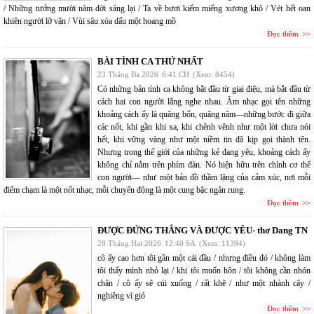
/ Những tưởng mười năm đời sáng lại / Ta về bươi kiếm miểng xương khô / Vét hết oan
khiên người lỡ vận / Vùi sâu xóa dấu một hoang mồ
Đọc thêm
BÀI TÌNH CA THỨ NHẤT
23 Tháng Ba 2026
6:41 CH
(Xem: 8454)
Có những bản tình ca không bắt đầu từ giai điệu, mà bắt đầu từ
cách hai con người lắng nghe nhau. Âm nhạc gọi tên những
khoảng cách ấy là quãng bốn, quãng năm—những bước đi giữa
các nốt, khi gần khi xa, khi chênh vênh như một lời chưa nói
hết, khi vững vàng như một niềm tin đã kịp gọi thành tên.
Nhưng trong thế giới của những kẻ đang yêu, khoảng cách ấy
không chỉ nằm trên phím đàn. Nó hiện hữu trên chính cơ thể
con người— như một bản đồ thầm lặng của cảm xúc, nơi mỗi
điểm chạm là một nốt nhạc, mỗi chuyển động là một cung bậc ngân rung.
Đọc thêm
ĐƯỢC ĐỨNG THẲNG VÀ ĐƯỢC YÊU- thơ Dang TN
28 Tháng Hai 2026
12:40 SA
(Xem: 11394)
cô ấy cao hơn tôi gần một cái đầu / nhưng điều đó / không làm
tôi thấy mình nhỏ lại / khi tôi muốn hôn / tôi không cần nhón
chân / cô ấy sẽ cúi xuống / rất khẽ / như một nhành cây /
nghiêng vì gió
Đọc thêm