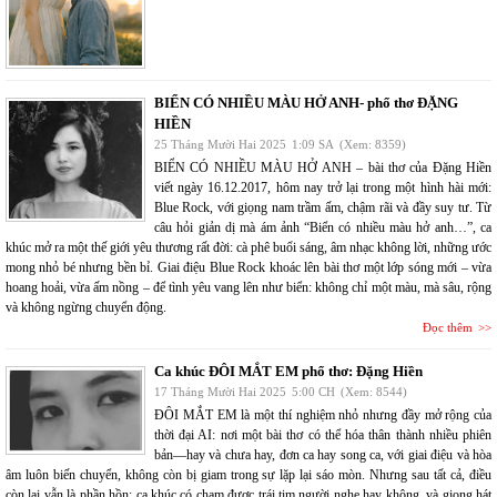
BIỂN CÓ NHIỀU MÀU HỞ ANH- phổ thơ ĐẶNG
HIỀN
25 Tháng Mười Hai 2025
1:09 SA
(Xem: 8359)
BIỂN CÓ NHIỀU MÀU HỞ ANH – bài thơ của Đặng Hiền
viết ngày 16.12.2017, hôm nay trở lại trong một hình hài mới:
Blue Rock, với giọng nam trầm ấm, chậm rãi và đầy suy tư. Từ
câu hỏi giản dị mà ám ảnh “Biển có nhiều màu hở anh…”, ca
khúc mở ra một thế giới yêu thương rất đời: cà phê buổi sáng, âm nhạc không lời, những ước
mong nhỏ bé nhưng bền bỉ. Giai điệu Blue Rock khoác lên bài thơ một lớp sóng mới – vừa
hoang hoải, vừa ấm nồng – để tình yêu vang lên như biển: không chỉ một màu, mà sâu, rộng
và không ngừng chuyển động.
Đọc thêm
Ca khúc ĐÔI MẮT EM phổ thơ: Đặng Hiền
17 Tháng Mười Hai 2025
5:00 CH
(Xem: 8544)
ĐÔI MẮT EM là một thí nghiệm nhỏ nhưng đầy mở rộng của
thời đại AI: nơi một bài thơ có thể hóa thân thành nhiều phiên
bản—hay và chưa hay, đơn ca hay song ca, với giai điệu và hòa
âm luôn biến chuyển, không còn bị giam trong sự lặp lại sáo mòn. Nhưng sau tất cả, điều
còn lại vẫn là phần hồn: ca khúc có chạm được trái tim người nghe hay không, và giọng hát