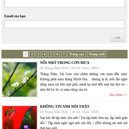
Email của bạn
1
2
3
4
5
6
7
Trang sau
Trang cuối
NỖI NHỚ TRONG CƠN MƯA
04 Tháng Năm 2026
2:56 SA
(Xem: 3691)
Tháng Năm, Sài Gòn vừa chớm những cơn mưa đầu mùa.
Không phải mưa tháng Mười Hai… nhưng lạ là, mỗi lần nghe
tiếng mưa rơi trên mái phố, mình lại nhớ đến một bài thơ cũ—
như thể ký ức có mùa riêng của nó.
Đọc thêm
KHÔNG TIN ANH NÓI THẬT
04 Tháng Năm 2026
1:46 SA
(Xem: 5550)
Sau khi đã tập tành yêu anh / Em tập tành chia tay, tập tành giận
dỗi / Tập tành nghi ngờ anh nói dối, / (Rồi không tin anh nói
thật bao giờ)