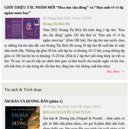
GIỚI THIỆU TÁC PHẨM MỚI “Hoa tím sầu đông” và “Hẹn anh về vĩ dạ
ngắm mưa bay”
29 Tháng Năm 2025
(Xem: 15229)
Hoàng Thị Bích Hà
Năm 2025 Hoàng Thị Bích Hà trình làng 2 tập thơ: “Hoa
tím sầu đông” (gồm 103 bài thơ) và “Hẹn anh về vĩ dạ
ngắm mưa bay” (Hơn 180 bài). Hai tập thơ này tuyển chọn
ra những bài thơ tâm đắc của Hoàng Thị Bích Hà trong 10 tập thơ đã xuất bản từ mấy
năm trước đây. Những tập gồm 50 bài, mỗi tập lọc ra khoảng 10-15 bài, trong những tập
gồm có 100 bài thơ lọc ra khoảng 15-20 bài. (Đây là 2 tập thơ cuối cùng khép lại việc in
thơ. Từ nay về sau tôi tiếp tục dành thời gian và tâm huyết cho truyện ngắn và tùy bút,
nếu bất chợt có cảm hứng thì vẫn làm thơ, đăng báo chứ không xuất bản nữa).
Đọc thêm
Tin sách & Trích đoạn
ÂM BẢN VÀ DƯƠNG BẢN (phần 1)
26 Tháng Sáu 2026
4:21 CH
(Xem: 2564)
MAI AN NGUYỄN ANH TUẤN
Âm bản & Dương bản (Négatif & Positif) – khái niệm có
gốc từ điện ảnh phim nhựa, còn gọi là phim điện ảnh hoặc
phim chiếu rạp, liên quan đến quy trình sản xuất phim có từ