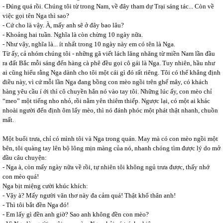
- Đúng quá rồi. Chúng tôi từ trong Nam, về đây tham dự Trại sáng tác... Còn về
việc gọi tên Nga thì sao?
- Cứ cho là vậy. À, mấy anh sẽ ở đây bao lâu?
- Khoảng hai tuần. Nghĩa là còn chừng 10 ngày nữa.
- Như vậy, nghĩa là... ít nhất trong 10 ngày này em có tên là Nga.
Từ ấy, cả nhóm chúng tôi - những gã viết lách lăng nhăng từ miền Nam lần đầu
ra đất Bắc mỗi sáng đến hàng cà phê đều gọi cô gái là Nga. Tuy nhiên, hầu như
ai cũng hiểu rằng Nga dành cho tôi một cái gì đó rất riêng. Tôi có thể khẳng định
điều này, vì cứ mỗi lần Nga đang bồng con mèo ngồi trên ghế mây, có khách
hàng yêu cầu í ới thì cô chuyền hẳn nó vào tay tôi. Những lúc ấy, con mèo chỉ
“meo” một tiếng nho nhỏ, rồi nằm yên thiêm thiếp. Ngược lại, có một ai khác
nhoài người đến định ôm lấy mèo, thì nó đánh phóc một phát thật nhanh, chuồn
mất.
Một buổi trưa, chỉ có mình tôi và Nga trong quán. May mà có con mèo ngồi một
bên, tôi quàng tay lên bộ lông mịn màng của nó, nhanh chóng tìm được lý do mở
đầu câu chuyện:
- Nga à, còn mấy ngày nữa về rồi, tự nhiên tôi không ngủ trưa được, thấy nhớ
con mèo quá!
Nga bịt miệng cười khúc khích:
- Vậy à? Mấy người văn thơ này đa cảm quá! Thật khổ thân anh!
- Thì tôi bắt đền Nga đó!
- Em lấy gì đền anh giờ? Sao anh không đền con mèo?