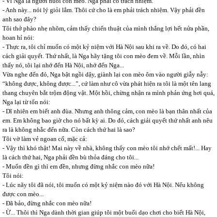
- Vì Nga là người nuôi con mèo. Nga phải có trách nhiệm.
- Anh này... nói lý giỏi lắm. Thôi cứ cho là em phải trách nhiệm. Vậy phải đền
anh sao đây?
Tôi thở phào nhẹ nhõm, cảm thấy chiến thuật của mình thắng lợi hết nửa phần,
hoan hỉ nói:
- Thực ra, tôi chỉ muốn có một kỷ niệm với Hà Nội sau khi ra về. Do đó, có hai
cách giải quyết. Thứ nhất, là Nga hãy tặng tôi con mèo đem về. Mỗi lần, nhìn
thấy nó, tôi lại nhớ đến Hà Nội, nhớ đến Nga...
Vừa nghe đến đó, Nga bật ngồi dậy, giành lại con mèo ôm vào người giẫy nẫy:
“không được, không được...”, cứ làm như cô vừa phát hiện ra tôi là một tên lang
thang chuyên bắt trộm động vật. Một hồi, chừng nhận ra mình phản ứng hơi quá,
Nga lại từ tốn nói:
- Dĩ nhiên em biết anh đùa. Nhưng anh thông cảm, con mèo là bạn thân nhất của
em. Em không bao giờ cho nó bất kỳ ai. Do đó, cách giải quyết thứ nhất anh nêu
ra là không nhắc đến nữa. Còn cách thứ hai là sao?
Tôi vờ làm vẻ ngoan cố, mặc cả:
- Vậy thì khó thật! Mai này về nhà, không thấy con mèo tôi nhớ chết mất!... Hay
là cách thứ hai, Nga phải đền bù thỏa đáng cho tôi...
- Muốn đền gì thì em đền, nhưng đừng nhắc con mèo nữa!
Tôi nói:
- Lúc nãy tôi đã nói, tôi muốn có một kỷ niệm nào đó với Hà Nội. Nếu không
được con mèo...
- Đã bảo, đừng nhắc con mèo nữa!
- Ừ... Thôi thì Nga dành thời gian giúp tôi một buổi dạo chơi cho biết Hà Nội,