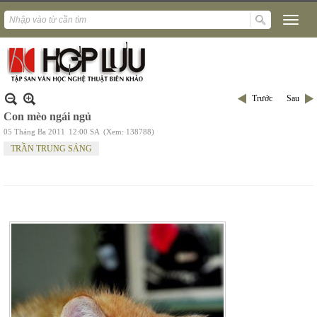
Trước
Sau
Con mèo ngái ngủ
05 Tháng Ba 2011
12:00 SA
(Xem: 138788)
TRẦN TRUNG SÁNG