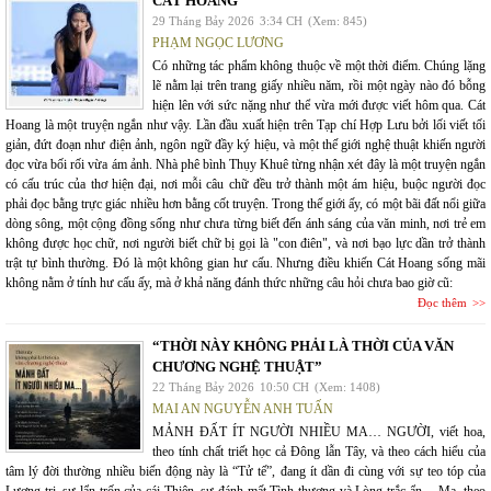
CÁT HOANG
29 Tháng Bảy 2026
3:34 CH
(Xem: 845)
PHẠM NGỌC LƯƠNG
Có những tác phẩm không thuộc về một thời điểm. Chúng lặng
lẽ nằm lại trên trang giấy nhiều năm, rồi một ngày nào đó bỗng
hiện lên với sức nặng như thể vừa mới được viết hôm qua. Cát
Hoang là một truyện ngắn như vậy. Lần đầu xuất hiện trên Tạp chí Hợp Lưu bởi lối viết tối
giản, đứt đoạn như điện ảnh, ngôn ngữ đầy ký hiệu, và một thế giới nghệ thuật khiến người
đọc vừa bối rối vừa ám ảnh. Nhà phê bình Thụy Khuê từng nhận xét đây là một truyện ngắn
có cấu trúc của thơ hiện đại, nơi mỗi câu chữ đều trở thành một ám hiệu, buộc người đọc
phải đọc bằng trực giác nhiều hơn bằng cốt truyện. Trong thế giới ấy, có một bãi đất nổi giữa
dòng sông, một cộng đồng sống như chưa từng biết đến ánh sáng của văn minh, nơi trẻ em
không được học chữ, nơi người biết chữ bị gọi là "con điên", và nơi bạo lực dần trở thành
trật tự bình thường. Đó là một không gian hư cấu. Nhưng điều khiến Cát Hoang sống mãi
không nằm ở tính hư cấu ấy, mà ở khả năng đánh thức những câu hỏi chưa bao giờ cũ:
Đọc thêm
“THỜI NÀY KHÔNG PHẢI LÀ THỜI CỦA VĂN
CHƯƠNG NGHỆ THUẬT”
22 Tháng Bảy 2026
10:50 CH
(Xem: 1408)
MAI AN NGUYỄN ANH TUẤN
MẢNH ĐẤT ÍT NGƯỜI NHIỀU MA… NGƯỜI, viết hoa,
theo tính chất triết học cả Đông lẫn Tây, và theo cách hiểu của
tâm lý đời thường nhiều biến động này là “Tử tế”, đang ít dần đi cùng với sự teo tóp của