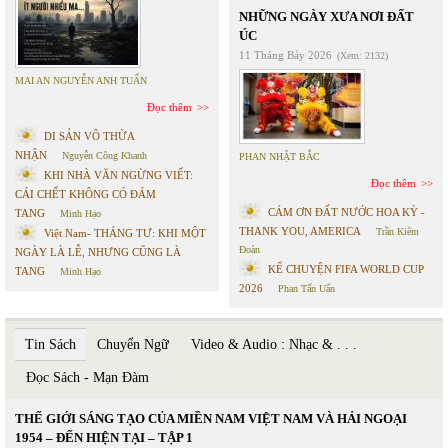
NHỮNG NGÀY XƯA NƠI ĐẤT
ÚC
11 Tháng Bảy 2026
(Xem: 2132)
MAI AN NGUYỄN ANH TUẤN
Đọc thêm
DI SẢN VÔ THỪA
NHẬN
Nguyễn Công Khanh
PHAN NHẬT BẮC
KHI NHÀ VĂN NGỪNG VIẾT:
Đọc thêm
CÁI CHẾT KHÔNG CÓ ĐÁM
CÁM ƠN ĐẤT NƯỚC HOA KỲ -
TANG
Minh Hạo
THANK YOU, AMERICA
Trần Kiêm
Việt Nam- THÁNG TƯ: KHI MỘT
Đoàn
NGÀY LÀ LỄ, NHƯNG CŨNG LÀ
KỂ CHUYỆN FIFA WORLD CUP
TANG
Minh Hạo
2026
Phan Tấn Uẩn
Tin Sách
Chuyển Ngữ
Video & Audio : Nhạc & . . .
Đọc Sách - Mạn Đàm
THẾ GIỚI SÁNG TẠO CỦA MIỀN NAM VIỆT NAM VÀ HẢI NGOẠI
1954 – ĐẾN HIỆN TẠI – TẬP 1