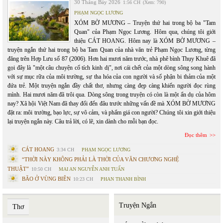
30 Tháng Bảy 2026
1:56 CH
(Xem: 790)
PHẠM NGỌC LƯƠNG
XÓM BỜ MƯƠNG – Truyện thứ hai trong bộ ba "Tam
Quan" của Phạm Ngọc Lương. Hôm qua, chúng tôi giới
thiệu CÁT HOANG. Hôm nay là XÓM BỜ MƯƠNG –
truyện ngắn thứ hai trong bộ ba Tam Quan của nhà văn trẻ Phạm Ngọc Lương, từng
đăng trên Hợp Lưu số 87 (2006). Hơn hai mươi năm trước, nhà phê bình Thụy Khuê đã
gọi đây là "một câu chuyện cổ tích kinh dị", nơi cái chết của một dòng sông song hành
với sự mục rữa của môi trường, sự tha hóa của con người và số phận bi thảm của một
đứa trẻ. Một truyện ngắn đầy chất thơ, nhưng càng đẹp càng khiến người đọc rùng
mình. Hai mươi năm đã trôi qua. Dòng sông trong truyện có còn là một ẩn dụ của hôm
nay? Xã hội Việt Nam đã thay đổi đến đâu trước những vấn đề mà XÓM BỜ MƯƠNG
đặt ra: môi trường, bạo lực, sự vô cảm, và phẩm giá con người? Chúng tôi xin giới thiệu
lại truyện ngắn này. Câu trả lời, có lẽ, xin dành cho mỗi bạn đọc.
Đọc thêm
CÁT HOANG
3:34 CH
PHẠM NGỌC LƯƠNG
“THỜI NÀY KHÔNG PHẢI LÀ THỜI CỦA VĂN CHƯƠNG NGHỆ
THUẬT”
10:50 CH
MAI AN NGUYỄN ANH TUẤN
BÃO Ở VÙNG BIÊN
10:23 CH
PHAN THANH BÌNH
Truyện Ngắn
Thơ