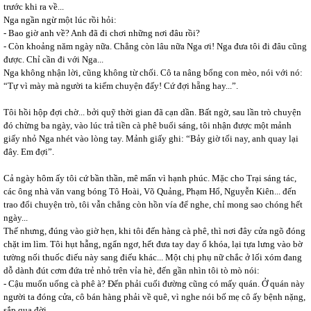
trước khi ra về...
Nga ngần ngừ một lúc rồi hỏi:
- Bao giờ anh về? Anh đã đi chơi những nơi đâu rồi?
- Còn khoảng năm ngày nữa. Chẳng còn lâu nữa Nga ơi! Nga đưa tôi đi đâu cũng
được. Chỉ cần đi với Nga...
Nga không nhận lời, cũng không từ chối. Cô ta nâng bổng con mèo, nói với nó:
“Tự vì mày mà người ta kiếm chuyện đấy! Cứ đợi hẵng hay...”.
Tôi hồi hộp đợi chờ... bởi quỹ thời gian đã cạn dần. Bất ngờ, sau lần trò chuyện
đó chừng ba ngày, vào lúc trả tiền cà phê buổi sáng, tôi nhận được một mảnh
giấy nhỏ Nga nhét vào lòng tay. Mảnh giấy ghi: “Bảy giờ tối nay, anh quay lại
đây. Em đợi”.
Cả ngày hôm ấy tôi cứ bần thần, mê mẩn vì hạnh phúc. Mặc cho Trại sáng tác,
các ông nhà văn vang bóng Tô Hoài, Võ Quảng, Phạm Hổ, Nguyễn Kiên... đến
trao đổi chuyện trò, tôi vẫn chẳng còn hồn vía để nghe, chỉ mong sao chóng hết
ngày...
Thế nhưng, đúng vào giờ hẹn, khi tôi đến hàng cà phê, thì nơi đây cửa ngõ đóng
chặt im lìm. Tôi hụt hẫng, ngẩn ngơ, hết đưa tay day ổ khóa, lại tựa lưng vào bờ
tường nối thuốc điếu này sang điếu khác... Một chị phụ nữ chắc ở lối xóm đang
dỗ dành đút cơm đứa trẻ nhỏ trên vỉa hè, đến gần nhìn tôi tò mò nói:
- Cậu muốn uống cà phê à? Đến phải cuối đường cũng có mấy quán. Ở quán này
người ta đóng cửa, cô bán hàng phải về quê, vì nghe nói bố mẹ cô ấy bệnh nặng,
sắp qua đời.