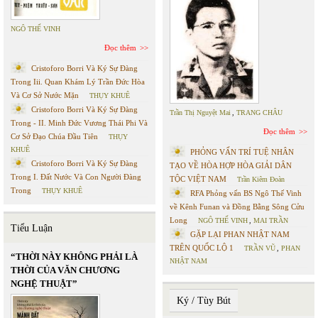
NGÔ THẾ VINH
Đọc thêm
Cristoforo Borri Và Ký Sự Đàng
Trong Iii. Quan Khám Lý Trần Đức Hòa
Và Cơ Sở Nước Mặn
THỤY KHUÊ
Cristoforo Borri Và Ký Sự Đàng
Trần Thị Nguyệt Mai
,
TRANG CHÂU
Trong - II. Minh Đức Vương Thái Phi Và
Đọc thêm
Cơ Sở Đạo Chúa Đầu Tiên
THỤY
KHUÊ
PHỎNG VẤN TRÍ TUỆ NHÂN
Cristoforo Borri Và Ký Sự Đàng
TẠO VỀ HÒA HỢP HÒA GIẢI DÂN
Trong I. Đất Nước Và Con Người Đàng
TỘC VIỆT NAM
Trần Kiêm Đoàn
Trong
THỤY KHUÊ
RFA Phỏng vấn BS Ngô Thế Vinh
về Kênh Funan và Đồng Bằng Sông Cửu
Long
NGÔ THẾ VINH
,
MAI TRẦN
Tiểu Luận
GẶP LẠI PHAN NHẬT NAM
TRÊN QUỐC LỘ 1
TRẦN VŨ
,
PHAN
“THỜI NÀY KHÔNG PHẢI LÀ
NHẬT NAM
THỜI CỦA VĂN CHƯƠNG
NGHỆ THUẬT”
Ký / Tùy Bút