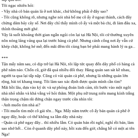
Tôi ngạc nhiên hỏi:
- Vậy nhà cô bán quán là ở nơi khác, chứ không phải ở đây sao?
- Tôi cũng không rõ, nhưng nghe nói nhà bố mẹ cô ấy ở ngoại thành, cách đây
chừng dăm bảy cây số. Nơi đây chỉ thấy mình cô ấy và một bà chị, đi làm đâu xa,
thỉnh thoảng mới ghé.
Vậy là suốt khoảng thời gian ngắn ngủi còn lại tại Hà Nội, tôi cứ thường xuyên
nôn nóng lảng vảng qua lại trước hàng cà phê. Nhưng cánh cổng nơi ấy vẫn cứ
khép chặt, không hé mở, đến mãi đêm tôi cùng bạn bè phải mang hành lý ra ga...
***
Tận mấy năm sau, có dịp trở lại Hà Nội, tôi lập tức quay đến dãy phố có hàng cà
phê năm nào. Chốn cũ, giờ đã quá nhiều đổi thay. Hàng quán san sát kề nhau,
người ta qua lại tấp nập. Cũng có vài quán cà phê, nhưng là những quán lớn
rộng, bài trí khang trang. Tôi làm sao xác định được quán mình cần tìm?
Mãi hồi lâu, dựa vào ký ức và sự phỏng đoán linh cảm, tôi bước vào một ngôi
nhà nhỏ nhắn và khá vắng vẻ hỏi thăm. Một phụ nữ trung niên mang kính trắng
thận trọng chậm rãi đứng chặn ngay trước cửa nhìn tôi:
- Anh muốn tìm nhà ai?
- Tôi muốn tìm một cô gái tên... Nga. Mấy năm trước cô ấy bán quán cà phê ở
ngay đây, hoặc có thể không xa lắm dãy nhà này.
- Quán cà phê ngay đây... thì nhiều lắm. Có quán bán rồi nghỉ, nghỉ rồi bán, làm
sao nhớ hết... Còn ở quanh dãy phố này, hồi xưa đến giờ, chẳng hề có một ai tên
Nga!