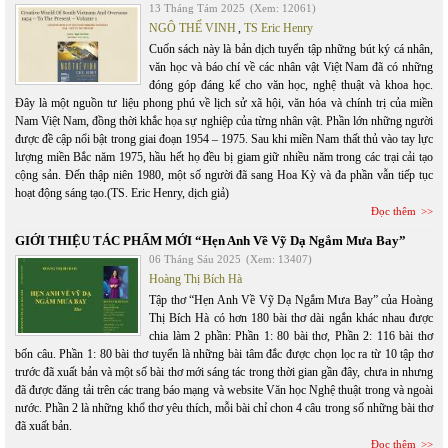
13 Tháng Tám 2025
(Xem: 12061)
NGÔ THẾ VINH
,
TS Eric Henry
Cuốn sách này là bản dịch tuyển tập những bút ký cá nhân,
văn học và báo chí về các nhân vật Việt Nam đã có những
đóng góp đáng kể cho văn học, nghệ thuật và khoa học.
Đây là một nguồn tư liệu phong phú về lịch sử xã hội, văn hóa và chính trị của miền
Nam Việt Nam, đồng thời khắc họa sự nghiệp của từng nhân vật. Phần lớn những người
được đề cập nổi bật trong giai đoạn 1954 – 1975. Sau khi miền Nam thất thủ vào tay lực
lượng miền Bắc năm 1975, hầu hết họ đều bị giam giữ nhiều năm trong các trại cải tạo
cộng sản. Đến thập niên 1980, một số người đã sang Hoa Kỳ và đa phần vẫn tiếp tục
hoạt động sáng tạo.(TS. Eric Henry, dịch giả)
Đọc thêm
GIỚI THIỆU TÁC PHẨM MỚI “Hẹn Anh Về Vỹ Dạ Ngắm Mưa Bay”
06 Tháng Sáu 2025
(Xem: 13407)
Hoàng Thị Bích Hà
Tập thơ “Hẹn Anh Về Vỹ Dạ Ngắm Mưa Bay” của Hoàng
Thị Bích Hà có hơn 180 bài thơ dài ngắn khác nhau được
chia làm 2 phần: Phần 1: 80 bài thơ, Phần 2: 116 bài thơ
bốn câu. Phần 1: 80 bài thơ tuyển là những bài tâm đắc được chọn lọc ra từ 10 tập thơ
trước đã xuất bản và một số bài thơ mới sáng tác trong thời gian gần đây, chưa in nhưng
đã được đăng tải trên các trang báo mạng và website Văn học Nghệ thuật trong và ngoài
nước. Phần 2 là những khổ thơ yêu thích, mỗi bài chỉ chon 4 câu trong số những bài thơ
đã xuất bản.
Đọc thêm