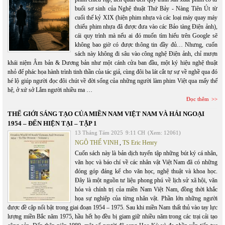
buổi sơ sinh của Nghệ thuật Thứ Bảy - Nàng Tiên Út từ
cuối thế kỷ XIX (hiện phim nhựa và các loại máy quay máy
chiếu phim nhựa đã được đưa vào các Bảo tàng Điện ảnh),
cái quy trình mà nếu ai đó muốn tìm hiểu trên Google sẽ
không bao giờ có được thông tin đầy đủ… Nhưng, cuốn
sách này không đi sâu vào công nghệ Điện ảnh, chỉ mượn
khái niệm Âm bản & Dương bản như một cánh cửa ban đầu, một ký hiệu nghệ thuật
nhỏ để phác họa hành trình tinh thần của tác giả, cùng đôi ba lát cắt tự sự về nghề qua đó
hé lộ giúp người đọc đôi chút về đời sống của những người làm phim Việt qua mấy thế
hệ, ở xứ sở Lắm người nhiều ma …
Đọc thêm
THẾ GIỚI SÁNG TẠO CỦA MIỀN NAM VIỆT NAM VÀ HẢI NGOẠI
1954 – ĐẾN HIỆN TẠI – TẬP 1
13 Tháng Tám 2025
9:11 CH
(Xem: 12061)
NGÔ THẾ VINH
,
TS Eric Henry
Cuốn sách này là bản dịch tuyển tập những bút ký cá nhân,
văn học và báo chí về các nhân vật Việt Nam đã có những
đóng góp đáng kể cho văn học, nghệ thuật và khoa học.
Đây là một nguồn tư liệu phong phú về lịch sử xã hội, văn
hóa và chính trị của miền Nam Việt Nam, đồng thời khắc
họa sự nghiệp của từng nhân vật. Phần lớn những người
được đề cập nổi bật trong giai đoạn 1954 – 1975. Sau khi miền Nam thất thủ vào tay lực
lượng miền Bắc năm 1975, hầu hết họ đều bị giam giữ nhiều năm trong các trại cải tạo