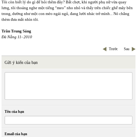
Tôi còn biết lý do gì để hỏi thêm đây? Bất chợt, khi người phụ nữ vừa quay
lưng, tôi thoáng nghe một tiếng “meo” nho nhỏ và thấy trên chiếc ghế mây bên
trong, dường như một con mèo ngái ngủ, đang lười nhác trở mình... Nó chẳng
thèm đưa mắt nhìn tôi.
Trần Trung Sáng
Đà Nẵng 11- 2010
Trước
Sau
Gửi ý kiến của bạn
Tên của bạn
Email của bạn