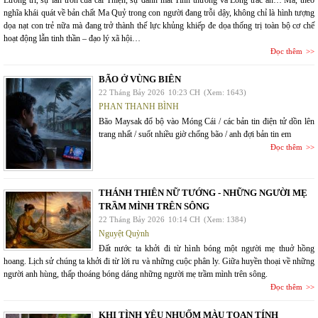
Lương tri, sự lẩn trốn của cái Thiện, sự đánh mất Tình thương và Lòng trắc ẩn… Ma, theo
nghĩa khái quát về bản chất Ma Quỷ trong con người đang trỗi dậy, không chỉ là hình tượng
dọa nạt con trẻ nữa mà đang trở thành thế lực khủng khiếp đe dọa thống trị toàn bộ cơ chế
hoạt động lẫn tinh thần – đạo lý xã hội…
Đọc thêm
BÃO Ở VÙNG BIÊN
22 Tháng Bảy 2026
10:23 CH
(Xem: 1643)
PHAN THANH BÌNH
Bão Maysak đổ bộ vào Móng Cái / các bản tin điện tử dồn lên
trang nhất / suốt nhiều giờ chống bão / anh đợi bản tin em
Đọc thêm
THÁNH THIÊN NỮ TƯỚNG - NHỮNG NGƯỜI MẸ
TRẦM MÌNH TRÊN SÔNG
22 Tháng Bảy 2026
10:14 CH
(Xem: 1384)
Nguyệt Quỳnh
Đất nước ta khởi đi từ hình bóng một người mẹ thuở hồng
hoang. Lịch sử chúng ta khởi đi từ lời ru và những cuộc phân ly. Giữa huyền thoại về những
người anh hùng, thấp thoáng bóng dáng những người mẹ trầm mình trên sông.
Đọc thêm
KHI TÌNH YÊU NHUỐM MÀU TOAN TÍNH