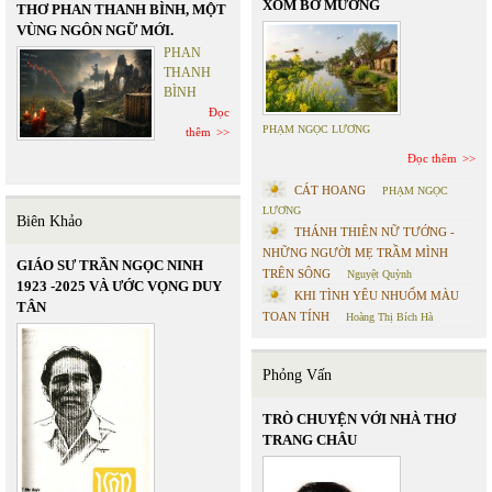
XÓM BỜ MƯƠNG
THƠ PHAN THANH BÌNH, MỘT
VÙNG NGÔN NGỮ MỚI.
PHAN
THANH
BÌNH
Đọc
PHẠM NGỌC LƯƠNG
thêm
Đọc thêm
CÁT HOANG
PHẠM NGỌC
LƯƠNG
Biên Khảo
THÁNH THIÊN NỮ TƯỚNG -
NHỮNG NGƯỜI MẸ TRẦM MÌNH
GIÁO SƯ TRẦN NGỌC NINH
TRÊN SÔNG
Nguyệt Quỳnh
1923 -2025 VÀ ƯỚC VỌNG DUY
KHI TÌNH YÊU NHUỐM MÀU
TÂN
TOAN TÍNH
Hoàng Thị Bích Hà
Phỏng Vấn
TRÒ CHUYỆN VỚI NHÀ THƠ
TRANG CHÂU