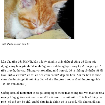
ZZZ_Photo by Dinh Cam Ly
Lần đầu tiên đến Hà Nội, hẳn bất kỳ ai, nhìn thấy điều gì cũng dễ dàng xúc
động, cũng làm gợi nhớ đến những hình ảnh bàng bạc trong ký ức đã gặp gỡ ở
tiểu thuyết, thơ ca... Nhưng với tôi, đáng nhớ hơn cả, đó là những cô thiếu nữ Hà
Nội. Trời ạ, cứ mười cô thì có đến chín cô rưỡi đẹp mê hồn. Nói mê hồn là chắc
chưa chuẩn xác, phải nói rằng đẹp và sâu lắng tựa bước ra từ những trang sách
Tự Lực văn đoàn (!).
Chẳng hạn, dễ hiểu nhất là cô gái đang ngồi trước mặt chúng tôi, với mái tóc xõa
ngang lưng, gương mặt trái xoan, đôi mắt tròn xoe vời vợi... Cô ta là cô hàng cà
phê - có thể con bà chủ, em bà chủ, hoặc chính cô là bà chủ. Nói chung, dù sao,