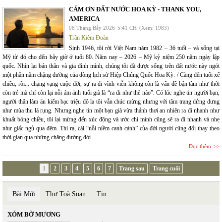
CÁM ƠN ĐẤT NƯỚC HOA KỲ - THANK YOU,
AMERICA
08 Tháng Bảy 2026
5:41 CH
(Xem: 1983)
Trần Kiêm Đoàn
Sinh 1946, tôi rời Việt Nam năm 1982 – 36 tuổi – và sống tại
Mỹ từ đó cho đến bây giờ ở tuổi 80. Năm nay – 2026 – Mỹ kỷ niệm 250 năm ngày lập
quốc. Nhìn lại bản thân và gia đình mình, chúng tôi đã được sống trên đất nước này ngót
một phần năm chặng đường của dòng lịch sử Hiệp Chủng Quốc Hoa Kỳ. / Càng đến tuổi xế
chiều, rồi... chạng vạng cuộc đời, sự ra đi vĩnh viễn không còn là vấn đề bận tâm như thời
còn trẻ mà chỉ còn lại nỗi ám ảnh tuổi già là “ra đi như thế nào”. Có lúc nghe tin người bạn,
người thân làm ăn kiếm bạc triệu đô la tôi vẫn chúc mừng nhưng với tâm trạng dửng dưng
như mùa thu lá rụng. Nhưng nghe tin một bạn già vừa thảnh thơi an nhiên ra đi nhanh như
khuất bóng chiều, tôi lại mừng đến xúc động và ước chi mình cũng sẽ ra đi nhanh và nhẹ
như giấc ngủ qua đêm. Thì ra, cái “nỗi niềm canh cánh” của đời người cũng đổi thay theo
thời gian qua những chặng đường đời.
Đọc thêm
1
2
3
4
5
6
7
Trang sau
Trang cuối
Bài Mới
Thư Toà Soạn
Tin
XÓM BỜ MƯƠNG