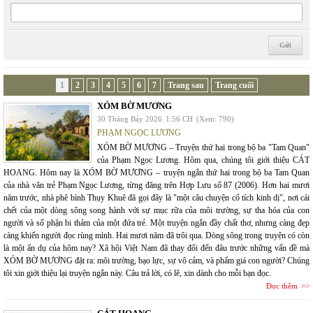
1
2
3
4
5
6
7
Trang sau
Trang cuối
XÓM BỜ MƯƠNG
30 Tháng Bảy 2026
1:56 CH
(Xem: 790)
PHẠM NGỌC LƯƠNG
XÓM BỜ MƯƠNG – Truyện thứ hai trong bộ ba "Tam Quan"
của Phạm Ngọc Lương. Hôm qua, chúng tôi giới thiệu CÁT
HOANG. Hôm nay là XÓM BỜ MƯƠNG – truyện ngắn thứ hai trong bộ ba Tam Quan
của nhà văn trẻ Phạm Ngọc Lương, từng đăng trên Hợp Lưu số 87 (2006). Hơn hai mươi
năm trước, nhà phê bình Thụy Khuê đã gọi đây là "một câu chuyện cổ tích kinh dị", nơi cái
chết của một dòng sông song hành với sự mục rữa của môi trường, sự tha hóa của con
người và số phận bi thảm của một đứa trẻ. Một truyện ngắn đầy chất thơ, nhưng càng đẹp
càng khiến người đọc rùng mình. Hai mươi năm đã trôi qua. Dòng sông trong truyện có còn
là một ẩn dụ của hôm nay? Xã hội Việt Nam đã thay đổi đến đâu trước những vấn đề mà
XÓM BỜ MƯƠNG đặt ra: môi trường, bạo lực, sự vô cảm, và phẩm giá con người? Chúng
tôi xin giới thiệu lại truyện ngắn này. Câu trả lời, có lẽ, xin dành cho mỗi bạn đọc.
Đọc thêm