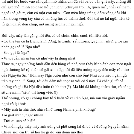
thì mỗi lúc bước vào cái quán nhỏ nhắn, chỉ đủ vài ba bộ bàn ghế này, chúng tôi
chỉ gặp mỗi mình cô chào hỏi, phục vụ, chuyện trò... À, quên mất, phải kể thêm,
ngoài cô gái ra, còn có một con mèo... Con mèo lông trắng, đốm vàng đôi khi
nằm trong vòng tay của cô, những lúc cô thảnh thơi; đôi khi nó lại ngồi trên kệ
tủ gần chiếc đèn chụp, mơ màng ra chiều ngái ngủ.
Bởi vậy, mấy lần gặng hỏi tên, cô cứ chúm chím cười, tôi liền nói:
- Có thể tên cô là Bích, là Phượng, là Oanh, Yến, Loan, Quỳnh..., nhưng tôi xin
phép gọi cô là Nga nhé!
- Sao gọi là Nga?
- Vì tôi cảm nhận tên cô như vậy là đúng nhất
Thực ra, ngay những buổi đầu đến hàng cà phê, vừa thấy hình ảnh con mèo ngái
ngủ thường kề cận bên cô gái xinh đẹp tôi đã liên tưởng ngay đến mấy câu thơ
của Nguyên Sa: “Hôm nay Nga buồn như con chó ốm/ Như con mèo ngái ngủ
trên tay anh...”. Song, tôi đâu dám nói toạc ra với cô ý này. Đã chắc gì tất cả
những cô gái Hà Nội đều luôn thích thơ (?). Mà khi đã không thích thơ, cô nàng
sẽ chê mình “sến” thì hỏng việc (!)
Thế nhưng, cô gái không bày tỏ ý kiến về cái tên Nga, mà sau vài giây ngẫm
nghĩ cô lại hỏi:
- Mấy anh là nhà thơ, nhà văn ở trong Nam ra phải không?
Tôi giật mình, ngạc nhiên:
- Trời ơi, sao cô biết?
- Vì mỗi ngày thấy mấy anh uống cà phê xong lại đi bộ về đường Nguyễn Đình
Chiểu, nơi cái trụ sở hội hè gì đó, em đoán mò thôi.