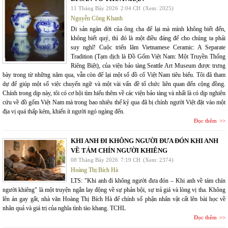
11 Tháng Bảy 2026
2:04 CH
(Xem: 2025)
Nguyễn Công Khanh
Di sản ngàn đời của ông cha để lại mà mình không biết đến,
không biết quý, thì đó là một điều đáng để cho chúng ta phải
suy nghĩ! Cuộc triển lãm Vietnamese Ceramic: A Separate
Tradition (Tạm dịch là Đồ Gốm Việt Nam: Một Truyền Thống
Riêng Biệt), của viện bảo tàng Seattle Art Museum được trưng
bày trong từ những năm qua, vẫn còn để lại một số đồ cổ Việt Nam tiêu biểu. Tôi đã tham
dự để giúp một số việc chuyển ngữ và một vài vấn đề tổ chức liên quan đến cộng đồng.
Chính trong dịp này, tôi có cơ hội tìm hiểu thêm về các viện bảo tàng và nhất là có dịp nghiên
cứu về đồ gốm Việt Nam mà trong bao nhiêu thế kỷ qua đã bị chính người Việt đặt vào một
địa vị quá thấp kém, khiến ít người ngó ngàng đến.
Đọc thêm
KHI ANH ĐI KHÔNG NGƯỜI ĐƯA ĐÓN KHI ANH
VỀ TÁM CHÍN NGƯỜI KHIÊNG
08 Tháng Bảy 2026
7:19 CH
(Xem: 2374)
Hoàng Thị Bích Hà
LTS: "Khi anh đi không người đưa đón – Khi anh về tám chín
người khiêng" là một truyện ngắn lay động về sự phản bội, sự trả giá và lòng vị tha. Không
lên án gay gắt, nhà văn Hoàng Thị Bích Hà để chính số phận nhân vật cất lên bài học về
nhân quả và giá trị của nghĩa tình tào khang. TCHL
Đọc thêm