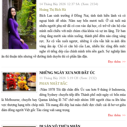
14 Tháng Bảy 2026
12:37 SA
(Xem: 2154)
Hoàng Thị Bích Hà
Bích Lan sinh trưởng ở Đồng Nai, tính tình hiền lành và có
ngoại hình dễ nhìn. Năm nay bốn mươi tuổi. Ở cái tuổi mà
nhiều người phụ nữ đã có con vào đại học, cô trở về căn hộ của
mình mỗi chiều với một chùm chìa khóa và sự im lặng. Từ ban
công tầng mười sáu nhìn xuống, thành phố đêm nào cũng sáng
rực. Xe cộ vẫn xuôi ngược, những ô cửa vẫn hắt ra ánh đèn
vàng ấm áp. Chỉ có căn hộ của Lan, nhiều lúc rộng đến mức
nghe rõ tiếng dép của chính mình trên nền gạch. Sự nghiệp làm
ăn thì thuận tiện nhưng về đường tình duyên thì có phần lận đận.
Đọc thêm
NHỮNG NGÀY XƯA NƠI ĐẤT ÚC
11 Tháng Bảy 2026
5:19 CH
(Xem: 2132)
PHAN NHẬT BẮC
-Năm 1978 Tôi đặt chân đến Úc sau hơn 9 tháng ở Indonesia,
dừng Sydney chuyển tiếp đến Thành phố một ngày có bốn mùa
là Melbourne, chuyến bay Qantas khổng lồ 747 chở một nhóm 100 người chia ra lên khu
vực thượng hạng trên chóp mũi. Tôi mang đôi dép hai màu chiếc đực chiếc cái đi bơ vơ giữa
đám đông người Việt gốc Tàu cùng vali sang trọng.
Đọc thêm
DI SẢN VÔ THỪA NHẬN