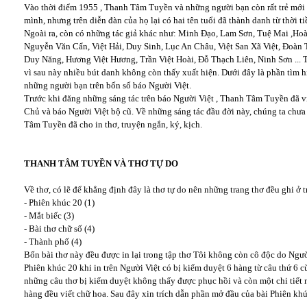
Vào thời điểm 1955 , Thanh Tâm Tuyền và những người bạn còn rất trẻ mới 
mình, nhưng trên diễn đàn của họ lại có hai tên tuổi đã thành danh từ thời
Ngoài ra, còn có những tác giả khác như: Minh Đạo, Lam Sơn, Tuệ Mai ,Ho
Nguyễn Văn Cẩn, Việt Hải, Duy Sinh, Lục An Châu, Việt San Xã Việt, Đoàn
Duy Năng, Hương Việt Hương, Trần Việt Hoài, Đỗ Thạch Liên, Ninh Sơn ... Tê
vì sau này nhiều bút danh không còn thấy xuất hiện. Dưới đây là phần tìm
những người bạn trên bốn số báo Người Việt.
Trước khi đăng những sáng tác trên báo Người Việt , Thanh Tâm Tuyền đã vi
Chủ và báo Người Việt bộ cũ. Về những sáng tác đầu đời này, chúng ta chưa 
Tâm Tuyền đã cho in thơ, truyện ngắn, ký, kịch.
THANH TÂM TUYỀN VÀ THƠ TỰ DO
Về thơ, có lẽ để khẳng định đây là thơ tự do nên những trang thơ đều ghi ở tr
- Phiên khúc 20 (1)
- Mắt biếc (3)
- Bài thơ chữ số (4)
- Thành phố (4)
Bốn bài thơ này đều được in lại trong tập thơ Tôi không còn cô độc do Ngườ
Phiên khúc 20 khi in trên Người Việt có bị kiểm duyệt 6 hàng từ câu thứ 6 c
những câu thơ bị kiểm duyệt không thấy được phục hồi và còn một chi tiết n
hàng đều viết chữ hoa. Sau đây xin trích dẫn phần mở đầu của bài Phiên khú