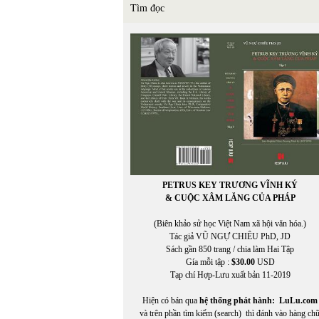
Tìm đọc
PETRUS KEY TRƯƠNG VĨNH KÝ
& CUỘC XÂM LĂNG CỦA PHÁP
(Biên khảo sử học Việt Nam xã hội văn hóa.)
Tác giả VŨ NGỰ CHIÊU PhD, JD
Sách gần 850 trang / chia làm Hai Tập
Gía mỗi tập :
$30.00
USD
Tạp chí Hợp-Lưu xuất bản 11-2019
Hiện có bán qua
hệ thống phát hành:
LuLu.com
và trên phần tìm kiếm (search) thì đánh vào hàng ch