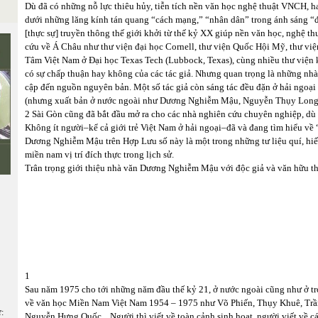
Dù đã có những nỗ lực thiêu hủy, tiễn tích nền văn học nghệ thuật VNCH, h
dưới những lăng kính tán quang “cách mạng,” “nhân dân” trong ánh sáng “đ
[thực sự] truyền thông thế giới khởi từ thế kỷ XX giúp nền văn học, nghệ t
cứu về Á Châu như thư viện đại học Cornell, thư viện Quốc Hội Mỹ, thư việ
Tâm Việt Nam ở Đại học Texas Tech (Lubbock, Texas), cùng nhiều thư viện kh
có sự chấp thuận hay không của các tác giả. Nhưng quan trọng là những nhà
cập đến nguồn nguyên bản. Một số tác giả còn sáng tác đều đặn ở hải ngoại
(nhưng xuất bản ở nước ngoài như Dương Nghiễm Mậu, Nguyễn Thụy Long, v
2 Sài Gòn cũng đã bắt đầu mở ra cho các nhà nghiên cứu chuyên nghiệp, dù đ
Không ít người–kể cả giới trẻ Việt Nam ở hải ngoại–đã và đang tìm hiểu về 
Dương Nghiễm Mậu trên Hợp Lưu số này là một trong những tư liệu quí, hiếm
miền nam vị trí đích thực trong lịch sử.
Trân trọng giới thiệu nhà văn Dương Nghiễm Mậu với độc giả và văn hữu t
1
Sau năm 1975 cho tới những năm đầu thế kỷ 21, ở nước ngoài cũng như ở tro
về văn học Miền Nam Việt Nam 1954 – 1975 như Võ Phiến, Thụy Khuê, Tr
ữ:
Nguyễn Hưng Quốc... Người thì viết về toàn cảnh sinh hoạt, người viết về các