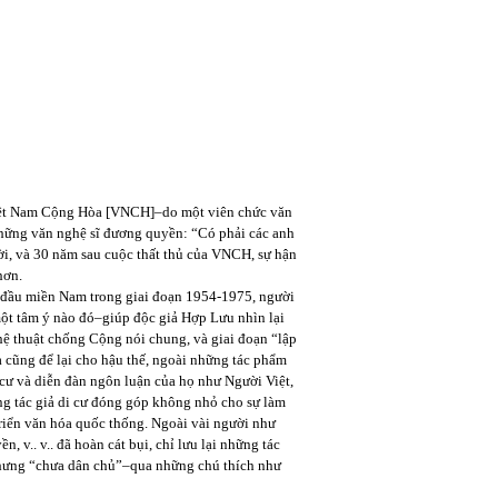
Việt Nam Cộng Hòa [VNCH]–do một viên chức văn
ững văn nghệ sĩ đương quyền: “Có phải các anh
ời, và 30 năm sau cuộc thất thủ của VNCH, sự hận
hơn.
 đầu miền Nam trong giai đoạn 1954-1975, người
một tâm ý nào đó–giúp độc giả Hợp Lưu nhìn lại
hệ thuật chống Cộng nói chung, và giai đoạn “lập
cũng để lại cho hậu thế, ngoài những tác phẩm
 cư và diễn đàn ngôn luận của họ như Người Việt,
hững tác giả di cư đóng góp không nhỏ cho sự làm
riển văn hóa quốc thống. Ngoài vài người như
v.. v.. đã hoàn cát bụi, chỉ lưu lại những tác
 nhưng “chưa dân chủ”–qua những chú thích như