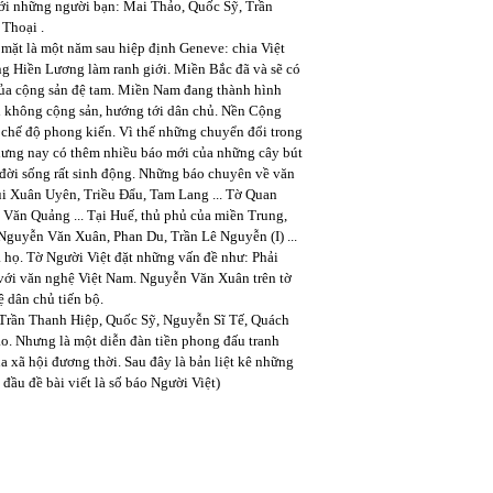
ới những người bạn: Mai Thảo, Quốc Sỹ, Trần
Thoại .
mặt là một năm sau hiệp định Geneve: chia Việt
ng Hiền Lương làm ranh giới. Miền Bắc đã và sẽ có
của cộng sản đệ tam. Miền Nam đang thành hình
 không cộng sản, hướng tới dân chủ. Nền Cộng
 chế độ phong kiến. Vì thế những chuyển đổi trong
nhưng nay có thêm nhiều báo mới của những cây bút
t đời sống rất sinh động. Những báo chuyên về văn
i Xuân Uyên, Triều Đẩu, Tam Lang ... Tờ Quan
ăn Quảng ... Tại Huế, thủ phủ của miền Trung,
Nguyễn Văn Xuân, Phan Du, Trần Lê Nguyễn (I) ...
 họ. Tờ Người Việt đặt những vấn đề như: Phải
với văn nghệ Việt Nam. Nguyễn Văn Xuân trên tờ
 dân chủ tiến bộ.
 Trần Thanh Hiệp, Quốc Sỹ, Nguyễn Sĩ Tế, Quách
áo. Nhưng là một diễn đàn tiền phong đấu tranh
a xã hội đương thời. Sau đây là bản liệt kê những
 đầu đề bài viết là số báo Người Việt)