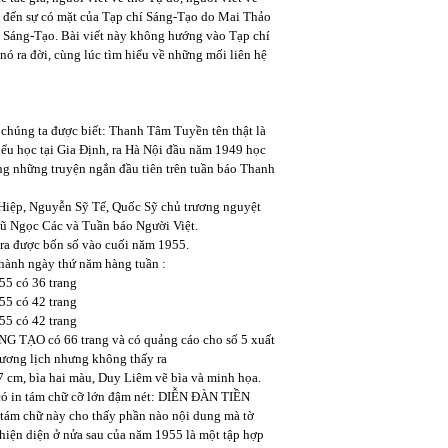
c đến sự có mặt của Tạp chí Sáng-Tạo do Mai Thảo
í Sáng-Tạo. Bài viết này không hướng vào Tạp chí
nó ra đời, cùng lúc tìm hiểu về những mối liên hệ
, chúng ta được biết: Thanh Tâm Tuyền tên thật là
iểu học tại Gia Định, ra Hà Nội đầu năm 1949 học
ng những truyện ngắn đầu tiên trên tuần báo Thanh
Hiệp, Nguyễn Sỹ Tế, Quốc Sỹ chủ trương nguyệt
Vũ Ngọc Các và Tuần báo Người Việt.
 ra được bốn số vào cuối năm 1955.
hành ngày thứ năm hàng tuần :
55 có 36 trang
55 có 42 trang
55 có 42 trang
SÁNG TẠO có 66 trang và có quảng cáo cho số 5 xuất
ương lịch nhưng không thấy ra
7 cm, bìa hai màu, Duy Liêm vẽ bìa và minh họa.
có in tám chữ cỡ lớn đậm nét: DIỄN ĐÀN TIỀN
chữ này cho thấy phần nào nội dung mà tờ
hiện diện ở nửa sau của năm 1955 là một tập hợp