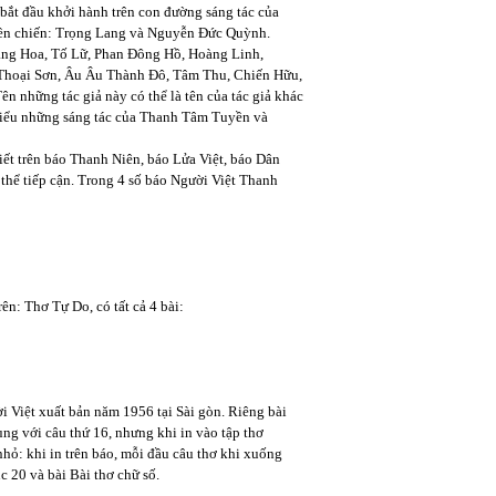
bắt đầu khởi hành trên con đường sáng tác của
 tiền chiến: Trọng Lang và Nguyễn Đức Quỳnh.
àng Hoa, Tố Lữ, Phan Đông Hồ, Hoàng Linh,
 Thoại Sơn, Âu Âu Thành Đô, Tâm Thu, Chiến Hữu,
n những tác giả này có thể là tên của tác giả khác
 hiểu những sáng tác của Thanh Tâm Tuyền và
ết trên báo Thanh Niên, báo Lửa Việt, báo Dân
thể tiếp cận. Trong 4 số báo Người Việt Thanh
ên: Thơ Tự Do, có tất cả 4 bài:
i Việt xuất bản năm 1956 tại Sài gòn. Riêng bài
ùng với câu thứ 16, nhưng khi in vào tập thơ
hỏ: khi in trên báo, mỗi đầu câu thơ khi xuống
c 20 và bài Bài thơ chữ số.