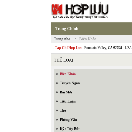
Trang Chính
›
Trang nhà
Biên Khảo
- Tạp Chí Hợp Lưu
Fountain Valley,
CA 92708
- USA
THỂ LOẠI
Biên Khảo
Truyện Ngắn
Bài Mới
Tiểu Luận
Thơ
Phỏng Vấn
Ký / Tùy Bút