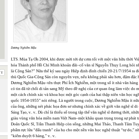
Dương Nghiễm Mậu
LTS. Mùa Tạ Ơn 2004, khi được mời tới dự cơm tối với một văn hữu thời 
hóa Thành phố Hồ Chí Minh khoản đãi–cố văn sĩ Nguyễn Thụy Long hỏi nh
là Cộng Sản?” Nửa thế kỷ sau ngày Hiệp định đình chiến 20-21/7/1954 ra đ
thù Quốc Gia-Cộng Sản còn nguyên vẹn, nếu không phải sâu hơn, đậm đặc 
Dương Nghiễm Mậu–tên thực Phí Ích Nghiễm, một trong số ít nhà văn hàng
có tin đã từ chối di tản sang Mỹ theo đề nghị của cơ quan ông làm việc do 
một cách chính xác và khoa học một góc cạnh của hai thập niên văn học ng
quốc 1954-1955” nói riêng. Là người trong cuộc, Dương Nghiễm Mậu ít nữa 
của ông, những nét phác họa đơn sơ nhưng chính xác về giới văn nghệ sĩ di
Sáng Tạo, v.. v.. Dù chỉ là thiểu số trong tập thể văn nghệ sĩ đương thời, n
giàu vùng văn hóa miền nam Việt Nam–một khâu quan trọng trong sự phát t
Doãn Quốc Sĩ, Trần Thanh Hiệp còn sống, những Mai Thảo, Thanh Tâm Tuyền, 
phẩm rực lửa “đấu tranh” của họ cho một nền văn học nghệ thuật “tự do,”
“kiểm duyệt 6 hàng,” v.. v..