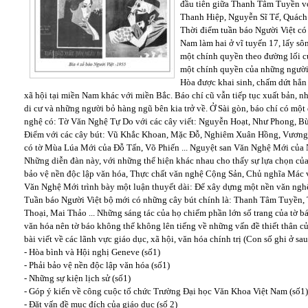
đầu tiên giữa Thanh Tâm Tuyền v
Thanh Hiệp, Nguyễn Sĩ Tế, Quách 
Thời điểm tuần báo Người Việt có 
Nam làm hai ở vĩ tuyến 17, lấy sô
một chính quyền theo đường lối 
một chính quyền của những người
Hòa được khai sinh, chấm dứt hẳn
xã hội tại miền Nam khác với miền Bắc. Báo chí cũ vẫn tiếp tục xuất bản, 
di cư và những người bỏ hàng ngũ bên kia trở về. Ở Sài gòn, báo chí có mộ
nghệ có: Tờ Văn Nghệ Tự Do với các cây viết: Nguyễn Hoạt, Như Phong, Bù
Điểm với các cây bút: Vũ Khắc Khoan, Mặc Đỗ, Nghiêm Xuân Hồng, Vương V
có tờ Mùa Lúa Mới của Đỗ Tấn, Võ Phiến ... Nguyệt san Văn Nghệ Mới của 
Những diễn đàn này, với những thể hiện khác nhau cho thấy sự lựa chọn của
bảo vệ nền độc lập văn hóa, Thực chất văn nghệ Cộng Sản, Chủ nghĩa Mác 
Văn Nghệ Mới trình bày một luận thuyết dài: Để xây dựng một nền văn nghệ
Tuần báo Người Việt bộ mới có những cây bút chính là: Thanh Tâm Tuyền,
Thoại, Mai Thảo ... Những sáng tác của họ chiếm phần lớn số trang của tờ b
văn hóa nên tờ báo không thể không lên tiếng về những vấn đề thiết thân củ
bài viết về các lãnh vực giáo dục, xã hội, văn hóa chính trị (Con số ghi ở sau
- Hòa bình và Hội nghị Geneve (số1)
- Phải bảo vệ nền độc lập văn hóa (số1)
- Những sự kiện lịch sử (số1)
- Góp ý kiến về công cuộc tổ chức Trường Đại học Văn Khoa Việt Nam (số1)
- Đặt vấn đề mục đích của giáo dục (số 2)