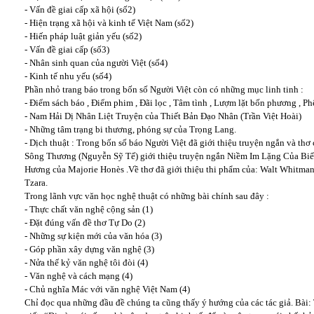
- Vấn đề giai cấp xã hội (số2)
- Hiện trạng xã hội và kinh tế Việt Nam (số2)
- Hiến pháp luật giản yếu (số2)
- Vấn đề giai cấp (số3)
- Nhân sinh quan của người Việt (số4)
- Kinh tế nhu yếu (số4)
Phần nhỏ trang báo trong bốn số Người Việt còn có những mục linh tinh :
- Điểm sách báo , Điểm phim , Đãi lọc , Tâm tình , Lượm lặt bốn phương , Phê
- Nam Hải Dị Nhân Liệt Truyện của Thiết Bản Đạo Nhân (Trần Việt Hoài)
- Những tâm trạng bi thương, phóng sự của Trọng Lang.
- Dịch thuật : Trong bốn số báo Người Việt đã giới thiệu truyện ngắn và thơ
Sông Thương (Nguyễn Sỹ Tế) giới thiệu truyện ngắn Niềm Im Lặng Của Biển
Hương của Majorie Honès .Về thơ đã giới thiệu thi phẩm của: Walt Whitman,
Tzara.
Trong lãnh vực văn học nghệ thuật có những bài chính sau đây :
- Thực chất văn nghệ cộng sản (1)
- Đặt đúng vấn đề thơ Tự Do (2)
- Những sự kiện mới của văn hóa (3)
- Góp phần xây dựng văn nghệ (3)
- Nửa thế kỷ văn nghệ tôi đòi (4)
- Văn nghệ và cách mạng (4)
- Chủ nghĩa Mác với văn nghệ Việt Nam (4)
Chỉ đọc qua những đầu đề chúng ta cũng thấy ý hướng của các tác giả. Bài