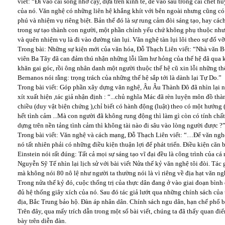
viết: “Đi vào cái sống nhờ cậy, dựa trên kinh tế, để vào sâu trong cái chết hủ
của nó. Văn nghệ có những liên hệ khắng khít với bên ngoài nhưng cũng có
phú và nhiệm vụ riêng biệt. Bản thể đó là sự rung cảm đòi sáng tạo, hay c
trong sự tạo thành con người, một phần chính yếu chứ không phụ thuộc như l
và quên nhiệm vụ là đi vào đường tàn lụi. Văn nghệ tàn lụi lôi theo sự đổ v
Trong bài: Những sự kiện mới của văn hóa, Đỗ Thạch Liên viết: “Nhà văn B
viên Ba Tây đã can đảm thú nhận những lỗi lầm hư hỏng của thế hệ đã qua 
khăn gai góc, rồi ông nhân danh một người thuộc thế hệ cũ xin lỗi những thế 
Bernanos nói rằng: trọng trách của những thế hệ sắp tới là dành lại Tự Do.”
Trong bài viết: Góp phần xây dựng văn nghệ, Âu Âu Thành Đô đã nhìn lại nh
xít xuất hiện ,tác giả nhận định : “...chủ nghĩa Mác đã rèn luyện môn đồ thà
chiều (duy vật biện chứng ),chỉ biết có hành động (luật) theo có một hướng 
hết tình cảm ...Mà con người đã không rung động thì làm gì còn có tính chấ
dựng trên nền tảng tình cảm thì không tài nào đi sâu vào lòng người được ?
Trong bài viết: Văn nghệ và cách mạng, Đỗ Thạch Liên viết: “…Để văn nghệ
nó tất nhiên phải có những điều kiện thuận lợi để phát triển. Điều kiện căn b
Einstein nói rất đúng: Tất cả mọi sự sáng tạo vĩ đại đều là công trình của cá
Nguyễn Sỹ Tế nhìn lại lịch sử với bài viết Nửa thế kỷ văn nghệ tôi đòi. Tác g
mà không nói 80 nô lệ như người ta thường nói là vì riêng về địa hạt văn ngh
Trong nửa thế kỷ đó, cuộc thống trị của thực dân đang ở vào giai đoạn bình
đủ hệ thống giây xích của nó. Sau đó tác giả lướt qua những chính sách của
địa, Bắc Trung bảo hộ. Đàn áp nhân dân. Chính sách ngu dân, hạn chế phổ 
Trên đây, qua mấy trích dẫn trong một số bài viết, chúng ta đã thấy quan đi
bày trên diễn đàn.