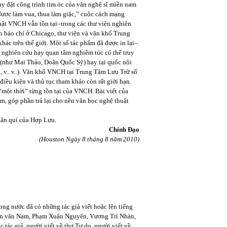
ay đặt công trình tim óc của văn nghệ sĩ miền nam
ược làm vua, thua làm giặc,” cuộc cách mạng
huật VNCH vẫn tồn tại–trong các thư viện nghiên
n báo chí ở Chicago, thư viện và văn khố Trung
ác trên thế giới. Một số tác phẩm đã được in lại–
 nghiên cứu hay quan tâm nghiêm túc có thể truy
 (như Mai Thảo, Doãn Quốc Sỹ) hay tại quốc nội
.. v..). Văn khố VNCH tại Trung Tâm Lưu Trữ số
iều kiện và thủ tục tham khảo còn rất giới hạn.
“một thời” từng tồn tại của VNCH. Bài viết của
, góp phần trả lại cho nền văn học nghệ thuật
hân quí của Hợp Lưu.
Chính Đạo
(Houston Ngày 8 tháng 8 năm 2010)
ng nước đã có những tác giả viết hoặc lên tiếng
ần văn Nam, Phạm Xuân Nguyên, Vương Trí Nhàn,
 tác giả, người viết về thơ Tự do, người viết về