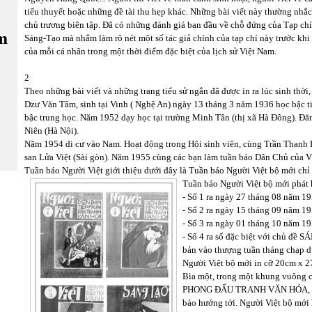
tiểu thuyết hoặc những đề tài thu hẹp khác. Những bài viết này thường nhắ
chủ trương biên tập. Đã có những đánh giá ban đầu về chỗ đứng của Tạp ch
m
Sáng-Tạo mà nhắm làm rõ nét một số tác giả chính của tạp chí này trước khi 
của mỗi cá nhân trong một thời điểm đặc biệt của lịch sử Việt Nam.
2
Theo những bài viết và những trang tiểu sử ngắn đã được in ra lúc sinh thời
Dzư Văn Tâm, sinh tại Vinh ( Nghệ An) ngày 13 tháng 3 năm 1936 học bậc t
bậc trung học. Năm 1952 dạy học tại trường Minh Tân (thị xã Hà Đông). Đă
Niên (Hà Nội).
Năm 1954 di cư vào Nam. Hoạt động trong Hội sinh viên, cùng Trần Thanh 
san Lửa Việt (Sài gòn). Năm 1955 cùng các bạn làm tuần báo Dân Chủ của 
Tuần báo Người Việt giới thiệu dưới đây là Tuần báo Người Việt bộ mới chỉ
Tuần báo Người Việt bộ mới phát 
- Số 1 ra ngày 27 tháng 08 năm 19
- Số 2 ra ngày 15 tháng 09 năm 19
- Số 3 ra ngày 01 tháng 10 năm 19
- Số 4 ra số đặc biệt với chủ đề 
bản vào thượng tuần tháng chạp d
Người Việt bộ mới in cỡ 20cm x 2
Bìa một, trong một khung vuông 
PHONG ĐẤU TRANH VĂN HÓA, tám 
báo hướng tới. Người Việt bộ mới 