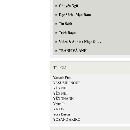
Chuyển Ngữ
Đọc Sách - Mạn Đàm
Tin Sách
Trích Đoạn
Video & Audio : Nhạc & . . .
TRANH VÀ ẢNH
Tác Giả
Yamada Eimi
YASUSHI INOUE
YÊN NHI
YẾN NHI
YẾN THANH
Yiyun Li
YK Đỗ
Yosa Buson
YOSANO AKIKO