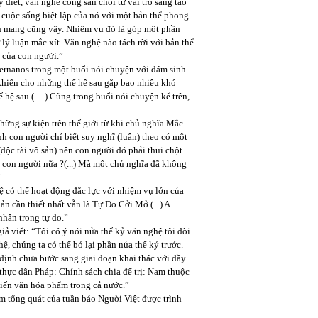
y diệt, văn nghệ cộng sản chối từ vai trò sáng tạo
 cuộc sống biệt lập của nó với một bản thể phong
ách mạng cũng vậy. Nhiệm vụ đó là góp một phần
ý luận mắc xít. Văn nghệ nào tách rời với bản thể
ỡ của con người.”
ernanos trong một buổi nói chuyện với đám sinh
khiến cho những thế hệ sau gặp bao nhiêu khó
hệ sau ( ....) Cũng trong buổi nói chuyện kể trên,
ững sự kiện trên thế giới từ khi chủ nghĩa Mắc-
nh con người chỉ biết suy nghĩ (luận) theo có một
(độc tài vô sản) nên con người đó phải thui chột
t con người nữa ?(...) Mà một chủ nghĩa đã không
”
 có thể hoạt động đắc lực với nhiệm vụ lớn của
ản cần thiết nhất vẫn là Tự Do Cởi Mở (...) A.
 nhân trong tự do.”
iả viết: “Tôi có ý nói nửa thế kỷ văn nghệ tôi đòi
ệ, chúng ta có thể bỏ lại phần nửa thế kỷ trước.
 định chưa bước sang giai đoạn khai thác với đầy
 thực dân Pháp: Chính sách chia để trị: Nam thuộc
biến văn hóa phẩm trong cả nước.”
ểm tổng quát của tuần báo Người Việt được trình