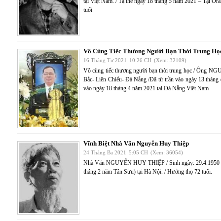
tại Việt Nam. / Tạ thế ngày 18 tháng 5 năm 2021 – Tại Or
tuổi
Vô Cùng Tiếc Thương Người Bạn Thời Trung Họ
16 Tháng Tư 2021
10:26 CH
(Xem: 32109)
Vô cùng tiếc thương người bạn thời trung học / Ông
Bắc- Liên Chiểu- Đà Nẵng /Đã từ trần vào ngày 13 tháng
vào ngày 18 tháng 4 năm 2021 tại Đà Nẵng Việt Nam
Vĩnh Biệt Nhà Văn Nguyễn Huy Thiệp
24 Tháng Ba 2021
5:05 CH
(Xem: 36054)
Nhà Văn NGUYỄN HUY THIỆP / Sinh ngày: 29.4.1950 tại 
tháng 2 năm Tân Sửu) tại Hà Nội. / Hưởng thọ 72 tuổi.