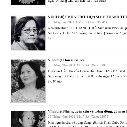
ngày 14 tháng Chín âm lịch, năm Tân Sửu)
VĨNH BIỆT NHÀ THƠ- HỌA SĨ LÊ THÁNH TH
26 Tháng Bảy 2021
4:58 CH
(Xem: 36941)
Nhà thơ- Họa sĩ LÊ THÁNH THƯ / Sinh năm 1956 tại Quy
Sài Gòn - TP.HCM / hưởng thọ 65 tuổi. (Trước đó 2 ngày
19.)
Vĩnh biệt Họa sĩ Bé Ký
28 Tháng Năm 2021
12:27 SA
(Xem: 32093)
Được tin Hiền Thê của Họa sĩ Hồ Thành Đức / BÀ NG
Sinh ngày 31 tháng 12 năm 1938 Tạ thế ngày 12 tháng 5
thọ 84 tuổi
Vĩnh biệt Nhà nguyên cứu về trống đồng, gốm sứ
28 Tháng Năm 2021
12:17 SA
(Xem: 32673)
Nhà nguyên cứu về trống đồng, gốm sứ Phan Quốc Sơn 