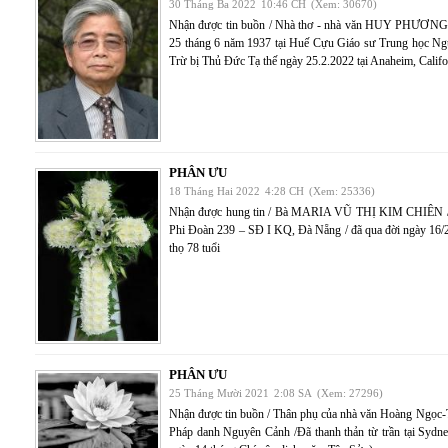
30 Tháng Ba 2022
10:46 CH
(Xem: 30670)
Nhận được tin buồn / Nhà thơ - nhà văn HUY PHƯƠNG
25 tháng 6 năm 1937 tại Huế Cựu Giáo sư Trung học Ng
Trừ bị Thủ Đức Tạ thế ngày 25.2.2022 tại Anaheim, Califo
PHÂN ƯU
18 Tháng Hai 2022
4:28 CH
(Xem: 25336)
Nhận được hung tin / Bà MARIA VŨ THỊ KIM CHIÊN / 
Phi Đoàn 239 – SĐ I KQ, Đà Nẵng / đã qua đời ngày 16/
thọ 78 tuổi
PHÂN ƯU
25 Tháng Mười 2021
2:08 SA
(Xem: 27296)
Nhận được tin buồn / Thân phụ của nhà văn Hoàng Ng
Pháp danh Nguyên Cảnh /Đã thanh thản từ trần tại Sydn