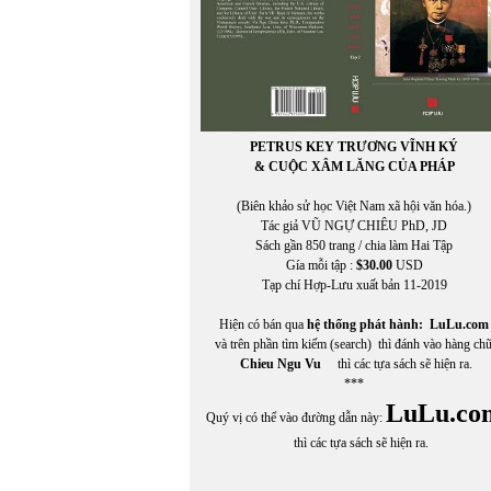
PETRUS KEY TRƯƠNG VĨNH KÝ
& CUỘC XÂM LĂNG CỦA PHÁP
(Biên khảo sử học Việt Nam xã hội văn hóa.)
Tác giả VŨ NGỰ CHIÊU PhD, JD
Sách gần 850 trang / chia làm Hai Tập
Gía mỗi tập :
$30.00
USD
Tạp chí Hợp-Lưu xuất bản 11-2019
Hiện có bán qua
hệ thống phát hành:
LuLu.com
và trên phần tìm kiếm (search) thì đánh vào hàng ch
Chieu Ngu Vu
thì các tựa sách sẽ hiện ra.
***
In Trang
LuLu.co
Quý vị có thể vào đường dẫn này:
thì các tựa sách sẽ hiện ra.