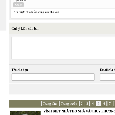
Ngô Thuận
Khách
Xin được chia buồn cùng với nhà văn.
Gửi ý kiến của bạn
Tên của bạn
Email của 
Trang đầu
Trang trước
2
3
4
5
6
7
VĨNH BIỆT NHÀ THƠ NHÀ VĂN HUY PHƯƠN