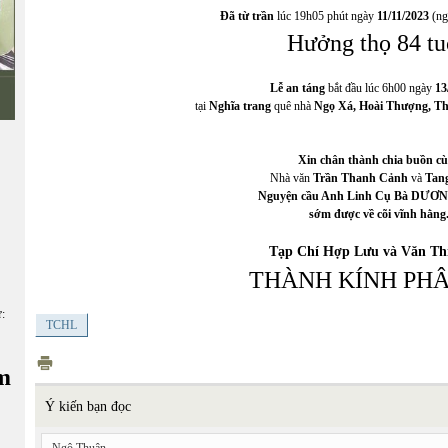
Đã từ trần
lúc 19h05 phút ngày
11/11/2023
(ng
Hưởng thọ 84 tu
Lễ an táng
bắt đầu lúc 6h00 ngày
13
tại
Nghĩa trang
quê nhà
Ngọ Xá, Hoài Thượng, T
Xin chân thành chia buồn c
Nhà văn
Trần Thanh Cảnh
và
Tan
Nguyện cầu Anh Linh Cụ Bà DƯƠ
sớm được về cõi vĩnh hằng
Tạp Chí Hợp Lưu và Văn T
THÀNH KÍNH PH
ữ:
TCHL
m
Ý kiến bạn đọc