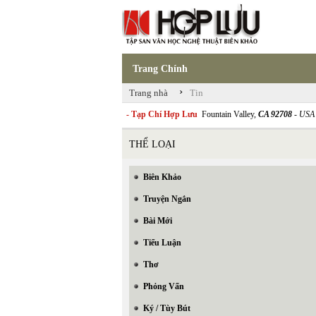
Trang Chính
›
Trang nhà
Tin
- Tạp Chí Hợp Lưu
Fountain Valley,
CA 92708
- USA
THỂ LOẠI
Biên Khảo
Truyện Ngắn
Bài Mới
Tiểu Luận
Thơ
Phỏng Vấn
Ký / Tùy Bút