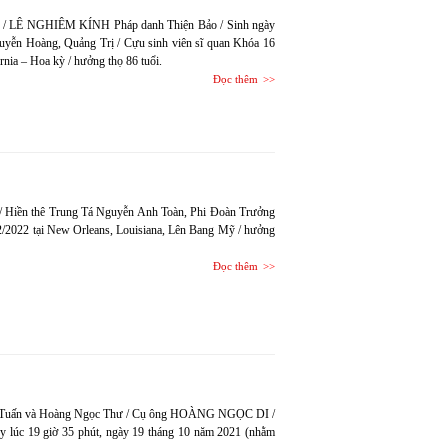
 / LÊ NGHIÊM KÍNH Pháp danh Thiện Bảo / Sinh ngày
uyễn Hoàng, Quảng Trị / Cựu sinh viên sĩ quan Khóa 16
rnia – Hoa kỳ / hưởng thọ 86 tuổi.
Đọc thêm
Hiền thê Trung Tá Nguyễn Anh Toàn, Phi Đoàn Trưởng
2/2022 tại New Orleans, Louisiana, Lên Bang Mỹ / hưởng
Đọc thêm
ọc-Tuấn và Hoàng Ngọc Thư / Cụ ông HOÀNG NGỌC DI /
ey lúc 19 giờ 35 phút, ngày 19 tháng 10 năm 2021 (nhằm