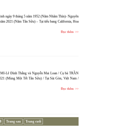
nh ngày 9 tháng 5 năm 1952 (Năm Nhâm Thìn)- Nguyên
năm 2021 (Năm Tân Sửu) – Tại tiểu bang California, Hoa
Đọc thêm
ĐA MI-Lê Đình Thắng và Nguyễn Mai Loan / Cụ bà TRẦN
021 (Mùng Một Tết Tân Sửu) / Tại Sài Gòn, Việt Nam /
Đọc thêm
8
Trang sau
Trang cuối