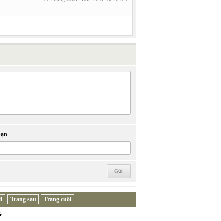
bạn
8
Trang sau
Trang cuối
G