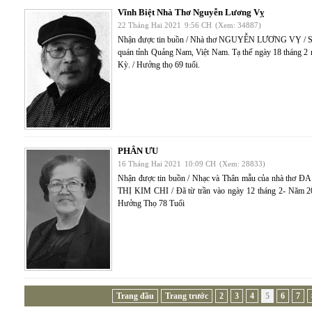
Vĩnh Biệt Nhà Thơ Nguyễn Lương Vỵ
22 Tháng Hai 2021
9:56 CH
(Xem: 34887)
Nhận được tin buồn / Nhà thơ NGUYỄN LƯƠNG VỴ / Si
quán tỉnh Quảng Nam, Việt Nam. Tạ thế ngày 18 tháng 2 
Kỳ. / Hưởng thọ 69 tuổi.
PHÂN ƯU
16 Tháng Hai 2021
10:09 CH
(Xem: 28833)
Nhận được tin buồn / Nhạc và Thân mẫu của nhà thơ 
THỊ KIM CHI / Đã từ trần vào ngày 12 tháng 2- Năm 2
Hưởng Thọ 78 Tuổi
Trang đầu
Trang trước
2
3
4
5
6
7