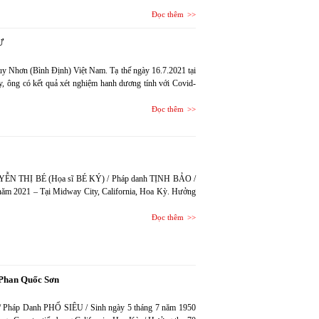
Đọc thêm
Ư
 Nhơn (Bình Định) Việt Nam. Tạ thế ngày 16.7.2021 tại
, ông có kết quả xét nghiệm hanh dương tính với Covid-
Đọc thêm
UYỄN THỊ BÉ (Họa sĩ BÉ KÝ) / Pháp danh TỊNH BẢO /
 năm 2021 – Tại Midway City, California, Hoa Kỳ. Hưởng
Đọc thêm
 Phan Quốc Sơn
/ Pháp Danh PHỔ SIÊU / Sinh ngày 5 tháng 7 năm 1950