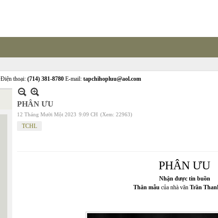
Điện thoại:
(714) 381-8780
E-mail:
tapchihopluu@aol.com
PHÂN ƯU
12 Tháng Mười Một 2023
9:09 CH
(Xem: 22963)
TCHL
PHÂN ƯU
Nhận được tin buồn
Thân mẫu
của nhà văn
Trần Than