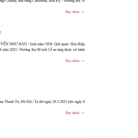
ange County, tiểu bang California, Hoa Kỳ. / Hưởng thọ 70
Đọc thêm
c
 NGUYỄN NHƯ HÂN / Sinh năm 1956. Quê quán: Hòa Hiệp
 4 năm 2021 / Hưởng thọ 66 tuổi Lễ an táng được cử hành
Đọc thêm
Thanh Trì, Hà Nội./ Tạ thế ngày 20.3.2021 (tức ngày 8
Đọc thêm