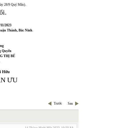
ày 28/9 Quý Mão).
ổi.
/11/2023
huận Thành, Bắc Ninh
.
ùng
g Quyến
NG THỊ BÉ
.
hi Hữu
ÂN ƯU
Trước
Sau
14 Tháng Mười Một 2023
10:50 SA