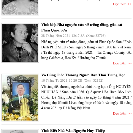
Đọc thêm
Vĩnh biệt Nhà nguyên cứu về trống đồng, gốm sứ
Phan Quốc Sơn
28 Tháng Năm 2021
12:17 SA
(Xem: 32703)
Nhà nguyên cứu về trống đồng, gốm sứ Phan Quốc Sơn / Pháp
Danh PHỔ SIÊU / Sinh ngày 5 tháng 7 năm 1950 tại Việt Nam.
/ Tạ thế ngày 18 tháng 5 năm 2021 – Tại Orange County, tiểu
bang California, Hoa Kỳ. / Hưởng thọ 70 tuổi
Đọc thêm
Vô Cùng Tiếc Thương Người Bạn Thời Trung Học
16 Tháng Tư 2021
10:26 CH
(Xem: 32132)
Vô cùng tiếc thương người bạn thời trung học / Ông NGUYỄN
NHƯ HÂN / Sinh năm 1956. Quê quán: Hòa Hiệp Bắc- Liên
Chiểu- Đà Nẵng /Đã từ trần vào ngày 13 tháng 4 năm 2021 /
Hưởng thọ 66 tuổi Lễ an táng được cử hành vào ngày 18 tháng
4 năm 2021 tại Đà Nẵng Việt Nam
Đọc thêm
Vĩnh Biệt Nhà Văn Nguyễn Huy Thiệp