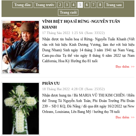
Trang đầu
Trang trước
2
3
4
5
6
7
8
Trang sau
Trang cuối
VĨNH BIỆT HỌA SĨ RỪNG -NGUYỄN TUẤN
KHANH
17 Tháng Sáu 2022
1:25 SA
(Xem: 33322)
Nhận được tin buồn hoạ sĩ Rừng- Nguyễn Tuấn Khanh (Viết
văn với bút hiệu Kinh Dương Vương, làm thơ với bút hiệu
Dung Nham) Sinh ngày 14 tháng 3 năm 1941 tại Nam Vang,
Cam-pu-chia Tạ thế vào ngày 8 tháng 6 năm 2022 tại Nam
California, Hoa Kỳ Hưởng thọ 81 tuổi
Đọc thêm
PHÂN ƯU
18 Tháng Hai 2022
4:28 CH
(Xem: 25352)
Nhận được hung tin / Bà MARIA VŨ THỊ KIM CHIÊN / Hiền
thê Trung Tá Nguyễn Anh Toàn, Phi Đoàn Trưởng Phi Đoàn
239 – SĐ I KQ, Đà Nẵng / đã qua đời ngày 16/2/2022 tại New
Orleans, Louisiana, Lên Bang Mỹ / hưởng thọ 78 tuổi
Đọc thêm