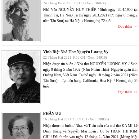
24 Tháng Ba 2021
5:05 CH
(Xem: 36074)
Nhà Văn NGUYỄN HUY THIỆP / Sinh ngày: 29.4.1950 tại
Thanh Trì, Hà Nội./ Tạ thế ngày 20.3.2021 (tức ngày 8 tháng 2
năm Tân Sửu) tại Hà Nội. / Hưởng thọ 72 tuổi.
Đọc thêm
Vĩnh Biệt Nhà Thơ Nguyễn Lương Vỵ
22 Tháng Hai 2021
9:56 CH
(Xem: 34916)
Nhận được tin buồn / Nhà thơ NGUYỄN LƯƠNG VỴ / Sinh
ngày 9 tháng 5 năm 1952 (Năm Nhâm Thìn)- Nguyên quán tỉnh
Quảng Nam, Việt Nam. Tạ thế ngày 18 tháng 2 năm 2021 (Năm
Tân Sửu) – Tại tiểu bang California, Hoa Kỳ. / Hưởng thọ 69
tuổi.
Đọc thêm
PHÂN ƯU
16 Tháng Hai 2021
10:09 CH
(Xem: 28856)
Nhận được tin buồn / Nhạc và Thân mẫu của nhà thơ ĐA MI-Lê
Đình Thắng và Nguyễn Mai Loan / Cụ bà TRẦN THỊ KIM
CHI / Đã từ trần vào ngày 12 tháng 2- Năm 2021 (Mùng Một