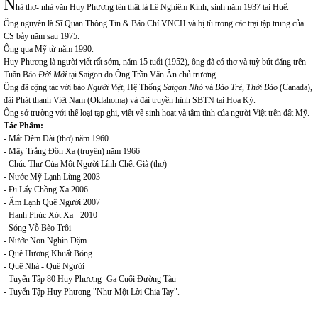
N
hà thơ- nhà văn Huy Phương tên thật là Lê Nghiêm Kính, sinh năm 1937 tại Huế.
Ông nguyên là Sĩ Quan Thông Tin & Báo Chí VNCH và bị tù trong các trại tập trung của
CS bảy năm sau 1975.
Ông qua Mỹ từ năm 1990.
Huy Phương là người viết rất sớm, năm 15 tuổi (1952), ông đã có thơ và tuỳ bút đăng trên
Tuần Báo
Đời Mới
tại Saigon do Ông Trần Văn Ân chủ trương.
Ông đã cộng tác với báo
Người Việt
, Hệ Thống
Saigon Nhỏ
và
Báo Trẻ, Thời Báo
(Canada),
đài Phát thanh Việt Nam (Oklahoma) và đài truyền hình SBTN tại Hoa Kỳ.
Ông sở trường với thể loại tạp ghi, viết về sinh hoạt và tâm tình của người Việt trên đất Mỹ.
Tác Phẩm:
- Mắt Đêm Dài (thơ) năm 1960
- Mây Trắng Đồn Xa (truyện) năm 1966
- Chúc Thư Của Một Người Lính Chết Già (thơ)
- Nước Mỹ Lạnh Lùng 2003
- Đi Lấy Chồng Xa 2006
- Ấm Lạnh Quê Người 2007
- Hạnh Phúc Xót Xa - 2010
- Sóng Vỗ Bèo Trôi
- Nước Non Nghìn Dặm
- Quê Hương Khuất Bóng
- Quê Nhà - Quê Người
- Tuyển Tập 80 Huy Phương- Ga Cuối Đường Tàu
- Tuyển Tập Huy Phương "Như Một Lời Chia Tay".