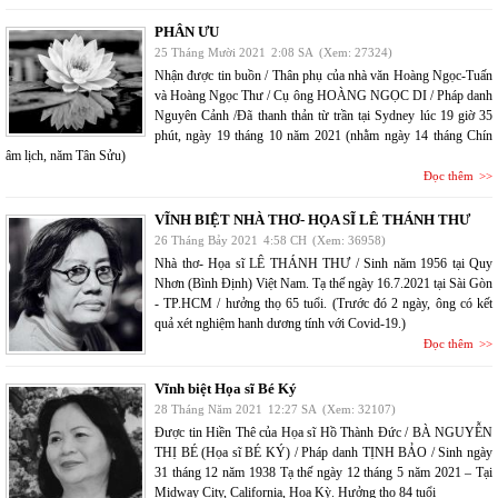
PHÂN ƯU
25 Tháng Mười 2021
2:08 SA
(Xem: 27324)
Nhận được tin buồn / Thân phụ của nhà văn Hoàng Ngọc-Tuấn
và Hoàng Ngọc Thư / Cụ ông HOÀNG NGỌC DI / Pháp danh
Nguyên Cảnh /Đã thanh thản từ trần tại Sydney lúc 19 giờ 35
phút, ngày 19 tháng 10 năm 2021 (nhằm ngày 14 tháng Chín
âm lịch, năm Tân Sửu)
Đọc thêm
VĨNH BIỆT NHÀ THƠ- HỌA SĨ LÊ THÁNH THƯ
26 Tháng Bảy 2021
4:58 CH
(Xem: 36958)
Nhà thơ- Họa sĩ LÊ THÁNH THƯ / Sinh năm 1956 tại Quy
Nhơn (Bình Định) Việt Nam. Tạ thế ngày 16.7.2021 tại Sài Gòn
- TP.HCM / hưởng thọ 65 tuổi. (Trước đó 2 ngày, ông có kết
quả xét nghiệm hanh dương tính với Covid-19.)
Đọc thêm
Vĩnh biệt Họa sĩ Bé Ký
28 Tháng Năm 2021
12:27 SA
(Xem: 32107)
Được tin Hiền Thê của Họa sĩ Hồ Thành Đức / BÀ NGUYỄN
THỊ BÉ (Họa sĩ BÉ KÝ) / Pháp danh TỊNH BẢO / Sinh ngày
31 tháng 12 năm 1938 Tạ thế ngày 12 tháng 5 năm 2021 – Tại
Midway City, California, Hoa Kỳ. Hưởng thọ 84 tuổi