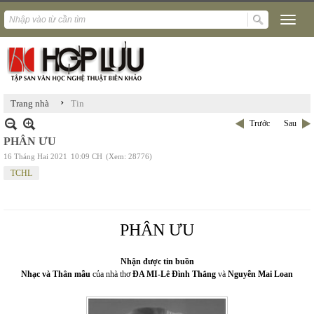
›
Trang nhà
Tin
Trước
Sau
PHÂN ƯU
16 Tháng Hai 2021
10:09 CH
(Xem: 28776)
TCHL
PHÂN ƯU
Nhận được tin buồn
Nhạc và Thân mẫu
của nhà thơ
ĐA MI-Lê Đình Thắng
và
Nguyễn Mai Loan