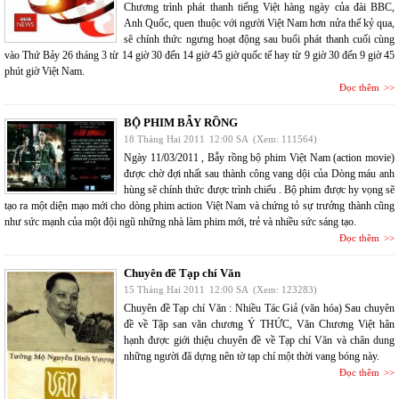
Chương trình phát thanh tiếng Việt hàng ngày của đài BBC,
Anh Quốc, quen thuộc với người Việt Nam hơn nửa thế kỷ qua,
sẽ chính thức ngưng hoạt động sau buổi phát thanh cuối cùng
vào Thứ Bảy 26 tháng 3 từ 14 giờ 30 đến 14 giờ 45 giờ quốc tế hay từ 9 giờ 30 đến 9 giờ 45
phút giờ Việt Nam.
Đọc thêm
BỘ PHIM BẪY RỒNG
18 Tháng Hai 2011
12:00 SA
(Xem: 111564)
Ngày 11/03/2011 , Bẫy rồng bộ phim Việt Nam (action movie)
được chờ đợi nhất sau thành công vang dội của Dòng máu anh
hùng sẽ chính thức được trình chiếu . Bộ phim được hy vọng sẽ
tạo ra một diện mạo mới cho dòng phim action Việt Nam và chứng tỏ sự trưởng thành cũng
như sức mạnh của một đội ngũ những nhà làm phim mới, trẻ và nhiều sức sáng tạo.
Đọc thêm
Chuyên đề Tạp chí Văn
15 Tháng Hai 2011
12:00 SA
(Xem: 123283)
Chuyên đề Tạp chí Văn : Nhiều Tác Giả (văn hóa) Sau chuyên
đề về Tập san văn chương Ý THỨC, Văn Chương Việt hân
hạnh được giới thiệu chuyên đề về Tạp chí Văn và chân dung
những người đã dựng nên tờ tạp chí một thời vang bóng này.
Đọc thêm