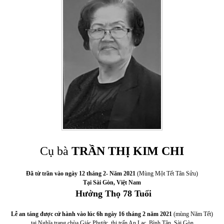
Cụ bà
TRẦN THỊ KIM CHI
Đã từ trần vào ngày 12 tháng 2- Năm 2021
(Mùng Một Tết Tân Sửu)
Tại Sài Gòn, Việt Nam
Hưởng Thọ 78 Tuổi
Lễ an táng được cử hành vào lúc 6h ngày 16 tháng 2 năm 2021
(mùng Năm Tết)
tại Nghĩa trang chùa Giác Phước, thị trấn An Lạc, Bình Tân, Sài Gòn.