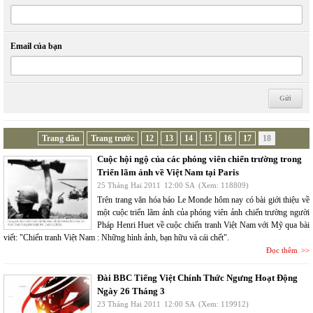
Email của bạn
Trang đầu
Trang trước
12
13
14
15
16
17
18
Cuộc hội ngộ của các phóng viên chiến trường trong
Triển lãm ảnh về Việt Nam tại Paris
25 Tháng Hai 2011
12:00 SA
(Xem: 118809)
Trên trang văn hóa báo Le Monde hôm nay có bài giới thiệu về
một cuộc triển lãm ảnh của phóng viên ảnh chiến trường người
Pháp Henri Huet về cuộc chiến tranh Việt Nam với Mỹ qua bài
viết: "Chiến tranh Việt Nam : Những hình ảnh, bạn hữu và cái chết".
Đọc thêm
Đài BBC Tiếng Việt Chính Thức Ngưng Hoạt Động
Ngày 26 Tháng 3
23 Tháng Hai 2011
12:00 SA
(Xem: 119912)