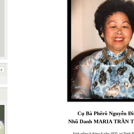
Cụ Bà Phêrô Nguyễn Đì
Nhũ Danh MARIA TRẦN 
Sinh mồng 6 tháng 6 năm 1935, tại Ninh B