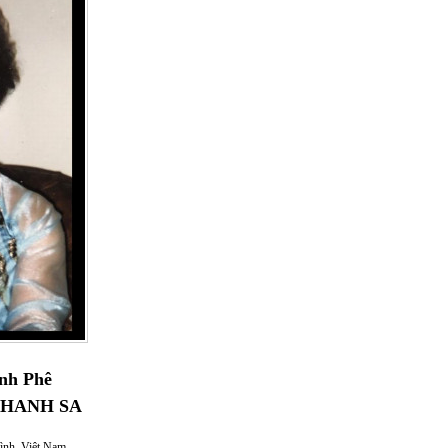
nh Phê
THANH SA
ình, Việt Nam