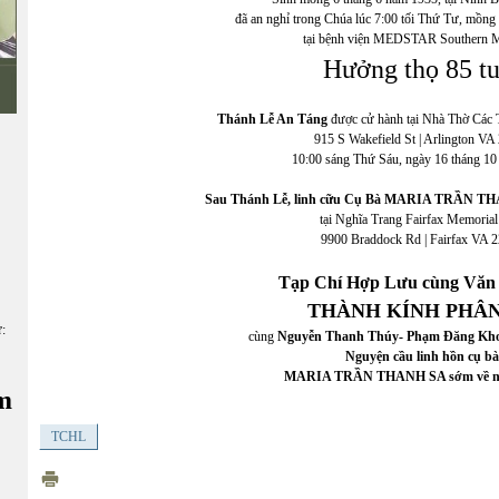
đã an nghỉ trong Chúa lúc 7:00 tối Thứ Tư, mồng
tại bệnh viện MEDSTAR Southern M
Hưởng thọ 85 tu
Thánh Lễ An Táng
được cử hành tại Nhà Thờ Các
915 S Wakefield St | Arlington VA
10:00 sáng Thứ Sáu, ngày 16 tháng 1
Sau Thánh Lễ, linh cữu Cụ Bà MARIA TRẦN THA
tại Nghĩa Trang Fairfax Memorial
9900 Braddock Rd | Fairfax VA 
Tạp Chí Hợp Lưu cùng Văn
THÀNH KÍNH PHÂN
ữ:
cùng
Nguyễn Thanh Thúy- Phạm Đăng Kh
Nguyện cầu linh hồn cụ bà
MARIA TRẦN THANH SA sớm về n
m
TCHL