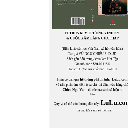
PETRUS KEY TRƯƠNG VĨNH KÝ
& CUỘC XÂM LĂNG CỦA PHÁP
(Biên khảo sử học Việt Nam xã hội văn hóa.)
Tác giả VŨ NGỰ CHIÊU PhD, JD
Sách gần 850 trang / chia làm Hai Tập
Gía mỗi tập :
$30.00
USD
Tạp chí Hợp-Lưu xuất bản 11-2019
Hiện có bán qua
hệ thống phát hành:
LuLu.com
và trên phần tìm kiếm (search) thì đánh vào hàng ch
Chieu Ngu Vu
thì các tựa sách sẽ hiện ra.
***
LuLu.co
Quý vị có thể vào đường dẫn này:
thì các tựa sách sẽ hiện ra.
In Trang