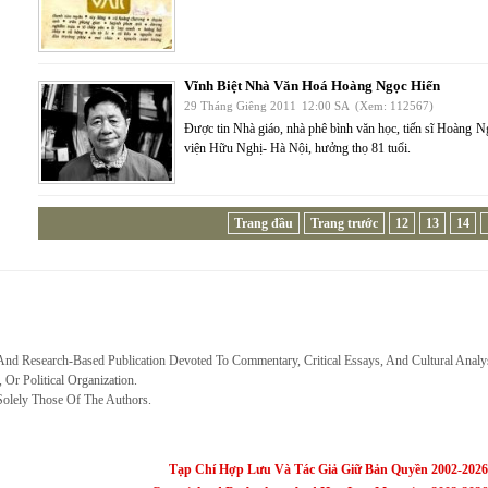
Vĩnh Biệt Nhà Văn Hoá Hoàng Ngọc Hiến
29 Tháng Giêng 2011
12:00 SA
(Xem: 112567)
Được tin Nhà giáo, nhà phê bình văn học, tiến sĩ Hoàng N
viện Hữu Nghị- Hà Nội, hưởng thọ 81 tuổi.
Trang đầu
Trang trước
12
13
14
 And Research-Based Publication Devoted To Commentary, Critical Essays, And Cultural Analy
, Or Political Organization.
Solely Those Of The Authors.
Tạp Chí Hợp Lưu Và Tác Giả Giữ Bản Quyền 2002-2026