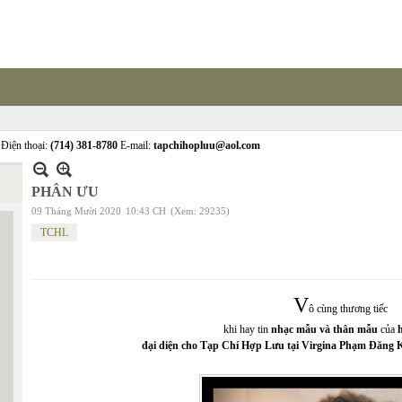
Điện thoại:
(714) 381-8780
E-mail:
tapchihopluu@aol.com
PHÂN ƯU
09 Tháng Mười 2020
10:43 CH
(Xem: 29235)
TCHL
V
ô cùng thương tiếc
khi hay tin
nhạc mẫu và thân mẫu
của
đại diện cho Tạp Chí Hợp Lưu tại Virgina Phạm Đăng