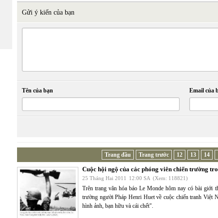
Gửi ý kiến của bạn
Tên của bạn
Email của 
Trang đầu
Trang trước
12
13
14
Cuộc hội ngộ của các phóng viên chiến trường tro
25 Tháng Hai 2011
12:00 SA
(Xem: 118821)
Trên trang văn hóa báo Le Monde hôm nay có bài giới th
trường người Pháp Henri Huet về cuộc chiến tranh Việt 
hình ảnh, bạn hữu và cái chết".