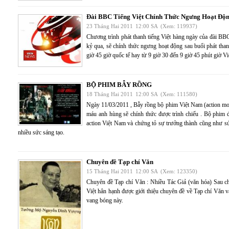
Đài BBC Tiếng Việt Chính Thức Ngưng Hoạt Độ
23 Tháng Hai 2011
12:00 SA
(Xem: 119937)
Chương trình phát thanh tiếng Việt hàng ngày của đài B
kỷ qua, sẽ chính thức ngưng hoạt động sau buổi phát tha
giờ 45 giờ quốc tế hay từ 9 giờ 30 đến 9 giờ 45 phút giờ V
BỘ PHIM BẪY RỒNG
18 Tháng Hai 2011
12:00 SA
(Xem: 111580)
Ngày 11/03/2011 , Bẫy rồng bộ phim Việt Nam (action mo
máu anh hùng sẽ chính thức được trình chiếu . Bộ phim
action Việt Nam và chứng tỏ sự trưởng thành cũng như s
nhiều sức sáng tạo.
Chuyên đề Tạp chí Văn
15 Tháng Hai 2011
12:00 SA
(Xem: 123350)
Chuyên đề Tạp chí Văn : Nhiều Tác Giả (văn hóa) Sau
Việt hân hạnh được giới thiệu chuyên đề về Tạp chí Văn 
vang bóng này.