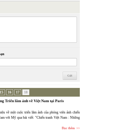
bạn
15
16
17
18
ng Triển lãm ảnh về Việt Nam tại Paris
iệu về một cuộc triển lãm ảnh của phóng viên ảnh chiến
Nam với Mỹ qua bài viết: "Chiến tranh Việt Nam : Những
Đọc thêm