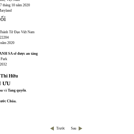
 7 tháng 10 năm 2020
aryland
ổi
 Thánh Tử Đạo Việt Nam
 22204
0 năm 2020
NH SA sẽ được an táng
 Park
22032
 Thi Hữu
 ƯU
oa
và
Tang quyến
.
ước Chúa.
Trước
Sau