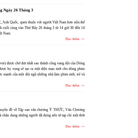
ng Ngày 26 Tháng 3
BC, Anh Quốc, quen thuộc với người Việt Nam hơn nửa thế
nh cuối cùng vào Thứ Bảy 26 tháng 3 từ 14 giờ 30 đến 14
iệt Nam.
Đọc thêm
vie) được chờ đợi nhất sau thành công vang dội của Dòng
 được hy vọng sẽ tạo ra một diện mạo mới cho dòng phim
ức mạnh của một đội ngũ những nhà làm phim mới, trẻ và
Đọc thêm
 chuyên đề về Tập san văn chương Ý THỨC, Văn Chương
và chân dung những người đã dựng nên tờ tạp chí một thời
Đọc thêm