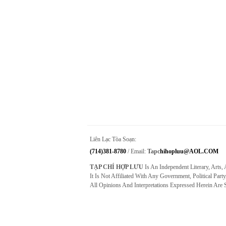
Liên Lạc Tòa Soạn:
(714)381-8780
/ Email:
Tapc
Hihopluu@AOL.COM
TẠP CHÍ HỢP LƯU
Is An Independent Literary, Arts,
It Is Not Affiliated With Any Government, Political Party
All Opinions And Interpretations Expressed Herein Are 