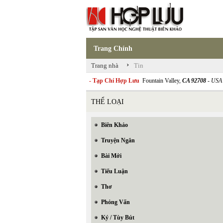
Trang Chính
›
Trang nhà
Tin
- Tạp Chí Hợp Lưu
Fountain Valley,
CA 92708
- USA
THỂ LOẠI
Biên Khảo
Truyện Ngắn
Bài Mới
Tiểu Luận
Thơ
Phỏng Vấn
Ký / Tùy Bút