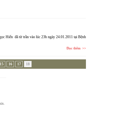
gọc Hiến đã từ trần vào lúc 23h ngày 24.01.2011 tại Bệnh
Đọc thêm
15
16
17
18
sis.