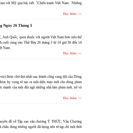
Nam với Mỹ qua bài viết: "Chiến tranh Việt Nam : Những
Đọc thêm
ng Ngày 26 Tháng 3
BC, Anh Quốc, quen thuộc với người Việt Nam hơn nửa thế
nh cuối cùng vào Thứ Bảy 26 tháng 3 từ 14 giờ 30 đến 14
iệt Nam.
Đọc thêm
vie) được chờ đợi nhất sau thành công vang dội của Dòng
 được hy vọng sẽ tạo ra một diện mạo mới cho dòng phim
ức mạnh của một đội ngũ những nhà làm phim mới, trẻ và
Đọc thêm
 chuyên đề về Tập san văn chương Ý THỨC, Văn Chương
và chân dung những người đã dựng nên tờ tạp chí một thời