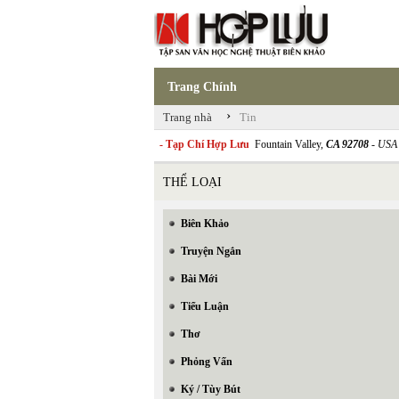
Trang Chính
›
Trang nhà
Tin
- Tạp Chí Hợp Lưu
Fountain Valley,
CA 92708
- USA
THỂ LOẠI
Biên Khảo
Truyện Ngắn
Bài Mới
Tiểu Luận
Thơ
Phỏng Vấn
Ký / Tùy Bút