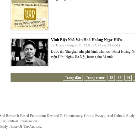
Vĩnh Biệt Nhà Văn Hoá Hoàng Ngọc Hiến
29 Tháng Giêng 2011
12:00 SA
(Xem: 112551)
Được tin Nhà giáo, nhà phê bình văn học, tiến sĩ Hoàng N
viện Hữu Nghị- Hà Nội, hưởng thọ 81 tuổi.
Trang đầu
Trang trước
12
13
14
 And Research-Based Publication Devoted To Commentary, Critical Essays, And Cultural Analy
, Or Political Organization.
Solely Those Of The Authors.