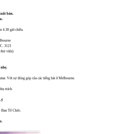
uất bản.
u.
n 4.30 giờ chiều.
lbourne
IC. 3121
 thư viện)
 nhẹ.
itar. Với sự đóng góp của các tiếng hát ở Melbourne.
hụ trách.
Lý
ho Ban Tổ Chức.
n.