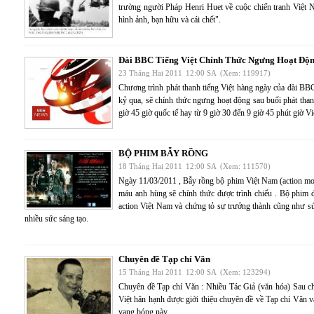
trường người Pháp Henri Huet về cuộc chiến tranh Việt 
hình ảnh, bạn hữu và cái chết".
Đài BBC Tiếng Việt Chính Thức Ngưng Hoạt Độ
23 Tháng Hai 2011
12:00 SA
(Xem: 119917)
Chương trình phát thanh tiếng Việt hàng ngày của đài B
kỷ qua, sẽ chính thức ngưng hoạt động sau buổi phát tha
giờ 45 giờ quốc tế hay từ 9 giờ 30 đến 9 giờ 45 phút giờ V
BỘ PHIM BẪY RỒNG
18 Tháng Hai 2011
12:00 SA
(Xem: 111570)
Ngày 11/03/2011 , Bẫy rồng bộ phim Việt Nam (action mo
máu anh hùng sẽ chính thức được trình chiếu . Bộ phim
action Việt Nam và chứng tỏ sự trưởng thành cũng như s
nhiều sức sáng tạo.
Chuyên đề Tạp chí Văn
15 Tháng Hai 2011
12:00 SA
(Xem: 123294)
Chuyên đề Tạp chí Văn : Nhiều Tác Giả (văn hóa) Sau
Việt hân hạnh được giới thiệu chuyên đề về Tạp chí Văn 
vang bóng này.