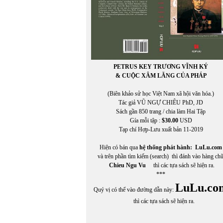
PETRUS KEY TRƯƠNG VĨNH KÝ
& CUỘC XÂM LĂNG CỦA PHÁP
(Biên khảo sử học Việt Nam xã hội văn hóa.)
Tác giả VŨ NGỰ CHIÊU PhD, JD
Sách gần 850 trang / chia làm Hai Tập
Gía mỗi tập :
$30.00
USD
Tạp chí Hợp-Lưu xuất bản 11-2019
Hiện có bán qua
hệ thống phát hành:
LuLu.com
In Trang
và trên phần tìm kiếm (search) thì đánh vào hàng ch
Chieu Ngu Vu
thì các tựa sách sẽ hiện ra.
***
LuLu.co
Quý vị có thể vào đường dẫn này:
thì các tựa sách sẽ hiện ra.