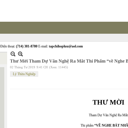
Điện thoại:
(714) 381-8780
E-mail:
tapchihopluu@aol.com
Thư Mời Tham Dự Văn Nghệ Ra Mắt Thi Phẩm “về Nghe B
02 Tháng Tư 2019
9:41 CH
(Xem: 11445)
Lý Thừa Nghiệp
THƯ MỜI
Tham Dự Văn Nghệ Ra Mắt
Thi phẩm
“VỀ NGHE BÁT NHÃ