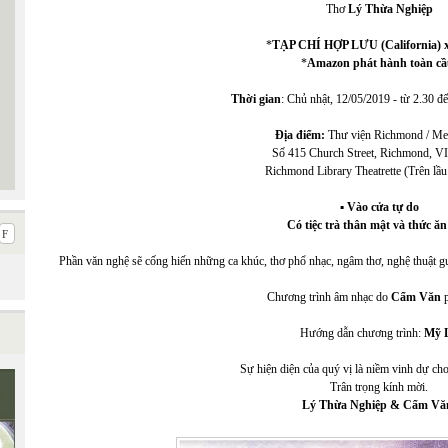
Thơ
Lý Thừa Nghiệp
*
TẠP CHÍ HỢP LƯU (California) x
*
Amazon phát hành toàn cầ
Thời gian
: Chủ nhật, 12/05/2019 - từ 2.30 đế
Địa điểm:
Thư viện Richmond / Me
Số 415 Church Street, Richmond, V
Richmond Library Theatrette (Trên lầu
▪ Vào cửa tự do
Có tiệc trà thân mật và thức ăn
Phần văn nghệ sẽ cống hiến những ca khúc, thơ phổ nhạc, ngâm thơ, nghệ thuật gu
Chương trình âm nhạc do
Cẩm Văn
p
Hướng dẫn chương trình:
Mỹ 
Sự hiện diện của quý vị là niềm vinh dự c
Trân trọng kính mời.
Lý Thừa Nghiệp & Cẩm Vă