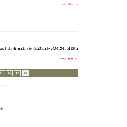
Đọc thêm
gọc Hiến đã từ trần vào lúc 23h ngày 24.01.2011 tại Bệnh
Đọc thêm
15
16
17
18
sis.