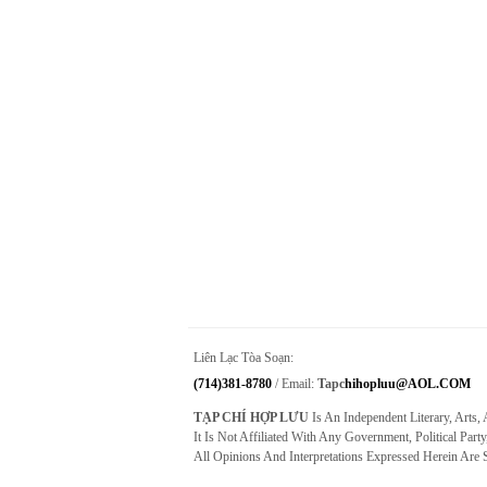
Liên Lạc Tòa Soạn:
(714)381-8780
/ Email:
Tapc
Hihopluu@AOL.COM
TẠP CHÍ HỢP LƯU
Is An Independent Literary, Arts,
It Is Not Affiliated With Any Government, Political Party
All Opinions And Interpretations Expressed Herein Are 