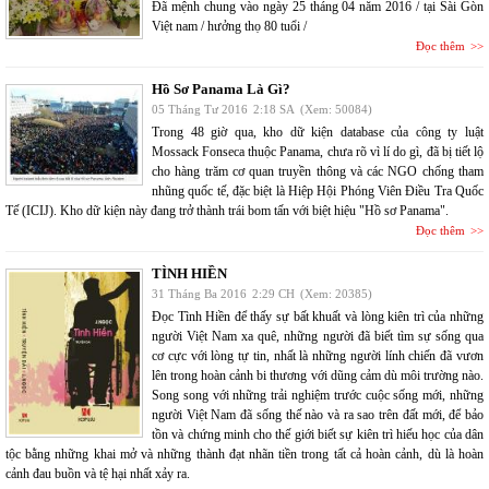
Đã mệnh chung vào ngày 25 tháng 04 năm 2016 / tại Sài Gòn
Việt nam / hưởng thọ 80 tuổi /
Đọc thêm
Hồ Sơ Panama Là Gì?
05 Tháng Tư 2016
2:18 SA
(Xem: 50084)
Trong 48 giờ qua, kho dữ kiện database của công ty luật
Mossack Fonseca thuộc Panama, chưa rõ vì lí do gì, đã bị tiết lộ
cho hàng trăm cơ quan truyền thông và các NGO chống tham
nhũng quốc tế, đặc biệt là Hiệp Hội Phóng Viên Điều Tra Quốc
Tế (ICIJ). Kho dữ kiện này đang trở thành trái bom tấn với biệt hiệu "Hồ sơ Panama".
Đọc thêm
TÌNH HIỀN
31 Tháng Ba 2016
2:29 CH
(Xem: 20385)
Đọc Tình Hiền để thấy sự bất khuất và lòng kiên trì của những
người Việt Nam xa quê, những người đã biết tìm sự sống qua
cơ cực với lòng tự tin, nhất là những người lính chiến đã vươn
lên trong hoàn cảnh bi thương với dũng cảm dù môi trường nào.
Song song với những trải nghiệm trước cuộc sống mới, những
người Việt Nam đã sống thế nào và ra sao trên đất mới, để bảo
tồn và chứng minh cho thế giới biết sự kiên trì hiếu học của dân
tộc bằng những khai mở và những thành đạt nhãn tiền trong tất cả hoàn cảnh, dù là hoàn
cảnh đau buồn và tệ hại nhất xảy ra.