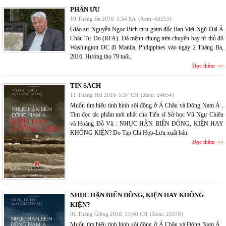
PHÂN ƯU
10 Tháng Ba 2016
1:54 SA
(Xem: 43215)
Giáo sư Nguyễn Ngọc Bích cựu giám đốc Ban Việt Ngữ Đài Á
Châu Tự Do (RFA). Đã mệnh chung trên chuyến bay từ thủ đô
Washington DC đi Manila, Philippines vào ngày 2 Tháng Ba,
2016. Hưởng thọ 79 tuổi.
Đọc thêm
TIN SÁCH
11 Tháng Hai 2016
5:37 CH
(Xem: 24654)
Muốn tìm hiểu tình hình sôi động ở Á Châu và Đông Nam Á .
Tìm đọc tác phẩm mới nhất của Tiến sĩ Sử học Vũ Ngự Chiêu
và Hoàng Đỗ Vũ : NHỤC HẬN BIỂN ĐÔNG, KIỆN HAY
KHÔNG KIỆN? Do Tạp Chí Hợp-Lưu xuất bản
Đọc thêm
NHỤC HẬN BIỂN ĐÔNG, KIỆN HAY KHÔNG
KIỆN?
01 Tháng Giêng 2016
11:40 CH
(Xem: 25576)
Muốn tìm hiểu tình hình sôi động ở Á Châu và Đông Nam Á .