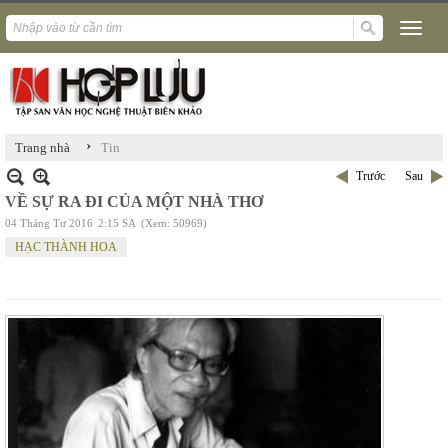
›
Trang nhà
Tin
Trước
Sau
VỀ SỰ RA ĐI CỦA MỘT NHÀ THƠ
04 Tháng Tư 2016
2:15 SA
(Xem: 50969)
HẠC THÀNH HOA