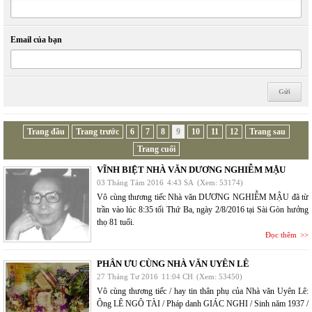
Email của bạn
Trang đầu
Trang trước
6
7
8
9
10
11
12
Trang sau
Trang cuối
VĨNH BIỆT NHÀ VĂN DƯƠNG NGHIỄM MẬU
03 Tháng Tám 2016
4:43 SA
(Xem: 53174)
Vô cùng thương tiếc Nhà văn DƯƠNG NGHIỄM MẬU đã từ
trần vào lúc 8:35 tối Thứ Ba, ngày 2/8/2016 tại Sài Gòn hưởng
thọ 81 tuổi.
Đọc thêm
PHÂN ƯU CÙNG NHÀ VĂN UYÊN LÊ
27 Tháng Tư 2016
11:04 CH
(Xem: 53450)
Vô cùng thương tiếc / hay tin thân phụ của Nhà văn Uyên Lê:
Ông LÊ NGÔ TÀI / Pháp danh GIÁC NGHI / Sinh năm 1937 /