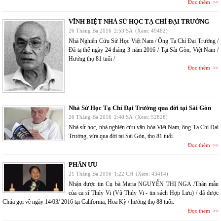
Đọc thêm
VĨNH BIỆT NHÀ SỬ HỌC TẠ CHÍ ĐẠI TRƯỜNG
26 Tháng Ba 2016
2:53 SA
(Xem: 49482)
Nhà Nghiên Cứu Sử Học Việt Nam / Ông Tạ Chí Đại Trường /
Đã tạ thế ngày 24 tháng 3 năm 2016 / Tại Sài Gòn, Việt Nam /
Hưởng thọ 81 tuổi /
Đọc thêm
Nhà Sử Học Tạ Chí Đại Trường qua đời tại Sài Gòn
26 Tháng Ba 2016
2:40 SA
(Xem: 52828)
Nhà sử học, nhà nghiên cứu văn hóa Việt Nam, ông Tạ Chí Đại
Trường, vừa qua đời tại Sài Gòn, thọ 81 tuổi.
Đọc thêm
PHÂN ƯU
21 Tháng Ba 2016
1:22 CH
(Xem: 43414)
Nhận được tin Cụ bà Maria NGUYỄN THỊ NGA /Thân mẫu
của ca sĩ Thúy Vi (Vũ Thúy Vi - tin sách Hợp Lưu) / đã được
Chúa gọi về ngày 14/03/ 2016 tại California, Hoa Kỳ / hưởng thọ 88 tuổi.
Đọc thêm