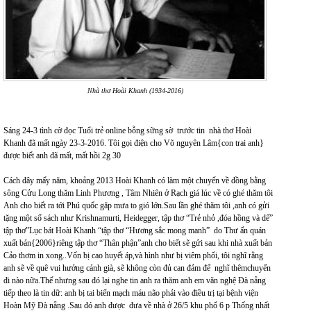
Nhà thơ Hoài Khanh (1934-2016)
Sáng 24-3 tình cờ đọc Tuổi trẻ online bỗng sững sờ trước tin nhà thơ Hoài
Khanh đã mất ngày 23-3-2016. Tôi gọi điện cho Võ nguyên Lâm{con trai anh}
được biết anh đã mất, mất hồi 2g 30
Cách đây mấy năm, khoảng 2013 Hoài Khanh có làm một chuyến về đồng bằng
sông Cửu Long thăm Linh Phương , Tâm Nhiên ở Rạch giá lúc về có ghé thăm tôi
Anh cho biết ra tới Phú quốc găp mưa to gió lớn.Sau lần ghé thăm tôi ,anh có gửi
tặng một số sách như Krishnamurti, Heidegger, tập thơ “Trẻ nhỏ ,đóa hồng và dế”
tập thơ”Lục bát Hoài Khanh “tập thơ “Hương sắc mong manh” do Thư ấn quán
xuất bản{2006}riêng tập thơ “Thân phận”anh cho biết sẽ gửi sau khi nhà xuất bản
Cảo thơm in xong..Vốn bị cao huyết áp,và hình như bị viêm phổi, tôi nghĩ rằng
anh sẽ về quê vui hưởng cảnh già, sẽ không còn đủ can đảm để nghĩ thêmchuyến
đi nào nữa.Thế nhưng sau đó lại nghe tin anh ra thăm anh em văn nghệ Đà nẵng
tiếp theo là tin dữ: anh bị tai biến mạch máu não phải vào điều trị tại bệnh viện
Hoàn Mỹ Đà nẵng .Sau đó anh được đưa về nhà ở 26/5 khu phố 6 p Thống nhất