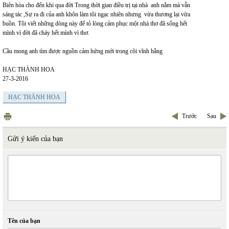
Biên hòa cho đến khi qua đời Trong thời gian điều trị tại nhà anh nằm mà vẫn
sáng tác ,Sự ra đi của anh khôn làm tôi ngạc nhiên nhưng vừa thương lại vừa
buồn. Tôi viết những dòng này để tỏ lòng cảm phục một nhà thơ đã sống hết
mình vì đời đã cháy hết mình vì thơ.
Cầu mong anh tìm được nguồn cảm hứng mới trong cõi vĩnh hằng
HẠC THÀNH HOA
27-3-2016
HẠC THÀNH HOA
Trước
Sau
Gửi ý kiến của bạn
Tên của bạn