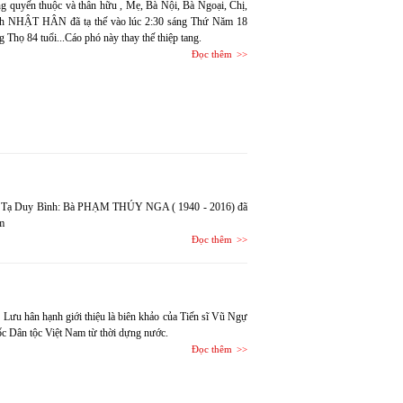
ng quyến thuộc và thân hữu , Mẹ, Bà Nội, Bà Ngoại, Chị,
nh NHẬT HÂN đã tạ thế vào lúc 2:30 sáng Thứ Năm 18
 Thọ 84 tuổi...Cáo phó này thay thế thiệp tang.
Đọc thêm
khấu Tạ Duy Bình: Bà PHẠM THÚY NGA ( 1940 - 2016) đã
am
Đọc thêm
u hân hạnh giới thiệu là biên khảo của Tiến sĩ Vũ Ngự
c Dân tộc Việt Nam từ thời dựng nước.
Đọc thêm