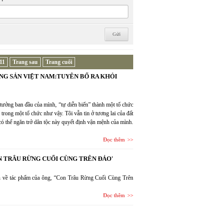
11
Trang sau
Trang cuối
NG SẢN VIỆT NAM:TUYÊN BỐ RA KHỎI
 tưởng ban đầu của mình, “tự diễn biến” thành một tổ chức
rong một tổ chức như vậy. Tôi vẫn tin ở tương lai của đất
 có thể ngăn trở dân tộc này quyết định vận mệnh của mình.
Đọc thêm
 TRÂU RỪNG CUỐI CÙNG TRÊN ĐẢO'
n về tác phẩm của ông, “Con Trâu Rừng Cuối Cùng Trên
Đọc thêm