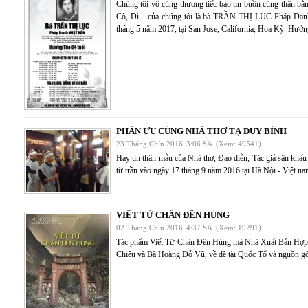
Chúng tôi vô cùng thương tiếc báo tin buồn cùng thân bằ
Cô, Dì ...của chúng tôi là bà TRẦN THỊ LỤC Pháp Da
tháng 5 năm 2017, tại San Jose, California, Hoa Kỳ. Hưởng
PHÂN ƯU CÙNG NHÀ THƠ TẠ DUY BÌNH
23 Tháng Chín 2016
3:06 SA
(Xem: 49541)
Hay tin thân mẫu của Nhà thơ, Đạo diễn, Tác giả sân 
từ trần vào ngày 17 tháng 9 năm 2016 tại Hà Nội - Việt n
VIẾT TỪ CHÂN ĐỀN HÙNG
02 Tháng Chín 2016
4:37 SA
(Xem: 19291)
Tác phẩm Viết Từ Chân Đền Hùng mà Nhà Xuất Bản Hợp Lư
Chiêu và Bà Hoàng Đỗ Vũ, về đề tài Quốc Tổ và nguồn gố