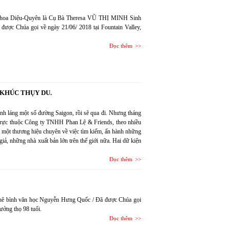
n Khoa Diệu-Quyên là Cụ Bà Theresa VŨ THỊ MINH Sinh
được Chúa gọi về ngày 21/06/ 2018 tại Fountain Valley,
Đọc thêm
 KHÚC THỤY DU.
nh láng một số đường Saigon, rồi sẽ qua đi. Nhưng tháng
 trực thuộc Công ty TNHH Phan Lệ & Friends, theo nhiều
 một thương hiệu chuyên về việc tìm kiếm, ấn hành những
 giả, những nhà xuất bản lớn trên thế giới nữa. Hai dữ kiện
Đọc thêm
hê bình văn học Nguyễn Hưng Quốc / Đã được Chúa gọi
ưởng thọ 98 tuổi.
Đọc thêm