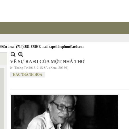
Điện thoại:
(714) 381-8780
E-mail:
tapchihopluu@aol.com
VỀ SỰ RA ĐI CỦA MỘT NHÀ THƠ
04 Tháng Tư 2016
2:15 SA
(Xem: 50960)
HẠC THÀNH HOA