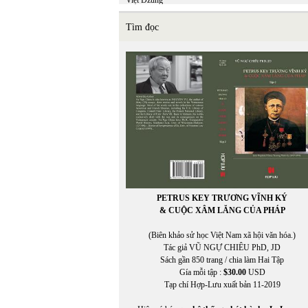
Việt Dzũng
Việt Khang
VIỆT MINH
Tìm đọc
Việt Nguyên
Việt Phương
VIỆT TRÚC
VIETNAM FILM CLUB
VIETNAM FILM CLUB, CHU LYNH, THỤY KHU
VIETNAM.NET
VĨNH HẢO
VĨNH THÔNG
VNDC Radio
VÕ CÔNG LIÊM
VÕ ĐÌNH
In Trang
VÕ KỲ ĐIỀN
Võ Phiến
PETRUS KEY TRƯƠNG VĨNH KÝ
Võ Thị Như Mai
& CUỘC XÂM LĂNG CỦA PHÁP
Võ Thị Xuân Hà
VÕ VIỆT DŨNG
(Biên khảo sử học Việt Nam xã hội văn hóa.)
VOA ASIA
Tác giả VŨ NGỰ CHIÊU PhD, JD
VOA Tiếng Việt
Sách gần 850 trang / chia làm Hai Tập
VŨ ÁNH
Gía mỗi tập :
$30.00
USD
Vũ Đảm
Tạp chí Hợp-Lưu xuất bản 11-2019
Vũ Đỗ Hoàng
VŨ DY