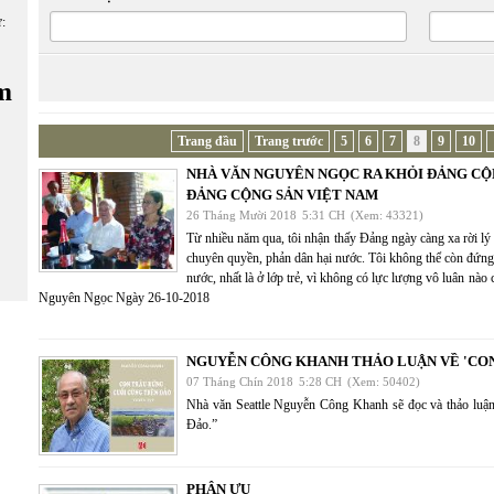
ữ:
m
Trang đầu
Trang trước
5
6
7
8
9
10
NHÀ VĂN NGUYÊN NGỌC RA KHỎI ĐẢNG CỘ
ĐẢNG CỘNG SẢN VIỆT NAM
26 Tháng Mười 2018
5:31 CH
(Xem: 43321)
Từ nhiều năm qua, tôi nhận thấy Đảng ngày càng xa rời lý
chuyên quyền, phản dân hại nước. Tôi không thể còn đứng t
nước, nhất là ở lớp trẻ, vì không có lực lượng vô luân nào
Nguyên Ngọc Ngày 26-10-2018
NGUYỄN CÔNG KHANH THẢO LUẬN VỀ 'CON
07 Tháng Chín 2018
5:28 CH
(Xem: 50402)
Nhà văn Seattle Nguyễn Công Khanh sẽ đọc và thảo luậ
Đảo.”
PHÂN ƯU