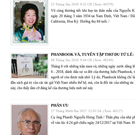
25 Tháng Sáu 2018
9:32 CH
(Xem: 40379)
Vô cùng thương tiếc khi hay tin thân mẫu của Nguyễ
ngày 20 tháng 3 năm 1934 tại Nam Định, Việt Nam / Đã 
California, Hoa Kỳ. Hưởng thọ 84 tuổi. /
PHANBOOK VÀ, TUYỂN TẬP THƠ DU TỬ LÊ:
08 Tháng Sáu 2018
9:44 CH
(Xem: 48249)
Tháng 6 với những trận mưa và, những ngày nước dâng lê
6 - 2018, đánh dấu sự ra đời của thương hiệu Phanbook,
người sẽ còn được mãi nhớ. Lý do, Phanbook không chỉ là
đầu sách giá trị của các tác giả Việt Nam nhiều thế hệ, mà, còn là đối tác của những tác
này, cho thấy tầm cỡ đáng kể của thương hiệu mới mẻ này.
PHÂN ƯU
27 Tháng Mười Hai 2017
12:03 SA
(Xem: 40127)
Cụ ông Phaolô Nguyễn Hưng Tịnh / Thân phụ của nhà p
về vào lúc 4:24 giờ chiều ngày 24/12/2017 tại Việt Nam. H