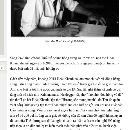
Nhà thơ Hoài Khanh (1934-2016)
Sáng 24-3 tình cờ đọc Tuổi trẻ online bỗng sững sờ trước tin nhà thơ Hoài
Khanh đã mất ngày 23-3-2016. Tôi gọi điện cho Võ nguyên Lâm{con trai anh}
được biết anh đã mất, mất hồi 2g 30
Cách đây mấy năm, khoảng 2013 Hoài Khanh có làm một chuyến về đồng bằng
sông Cửu Long thăm Linh Phương , Tâm Nhiên ở Rạch giá lúc về có ghé thăm tôi
Anh cho biết ra tới Phú quốc găp mưa to gió lớn.Sau lần ghé thăm tôi ,anh có gửi
tặng một số sách như Krishnamurti, Heidegger, tập thơ “Trẻ nhỏ ,đóa hồng và dế”
tập thơ”Lục bát Hoài Khanh “tập thơ “Hương sắc mong manh” do Thư ấn quán
xuất bản{2006}riêng tập thơ “Thân phận”anh cho biết sẽ gửi sau khi nhà xuất bản
Cảo thơm in xong..Vốn bị cao huyết áp,và hình như bị viêm phổi, tôi nghĩ rằng
anh sẽ về quê vui hưởng cảnh già, sẽ không còn đủ can đảm để nghĩ thêmchuyến
đi nào nữa.Thế nhưng sau đó lại nghe tin anh ra thăm anh em văn nghệ Đà nẵng
tiếp theo là tin dữ: anh bị tai biến mạch máu não phải vào điều trị tại bệnh viện