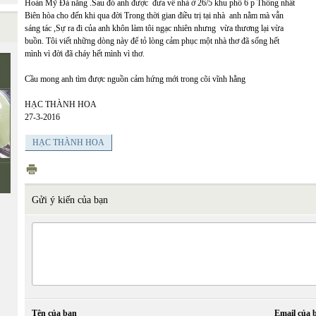
Hoàn Mỹ Đà nẵng .Sau đó anh được đưa về nhà ở 26/5 khu phố 6 p Thống nhất
Biên hòa cho đến khi qua đời Trong thời gian điều trị tại nhà anh nằm mà vẫn
sáng tác ,Sự ra đi của anh khôn làm tôi ngạc nhiên nhưng vừa thương lại vừa
buồn. Tôi viết những dòng này để tỏ lòng cảm phục một nhà thơ đã sống hết
mình vì đời đã cháy hết mình vì thơ.
Cầu mong anh tìm được nguồn cảm hứng mới trong cõi vĩnh hằng
Ê
HẠC THÀNH HOA
27-3-2016
HẠC THÀNH HOA
Gửi ý kiến của bạn
Tên của bạn
Email của 