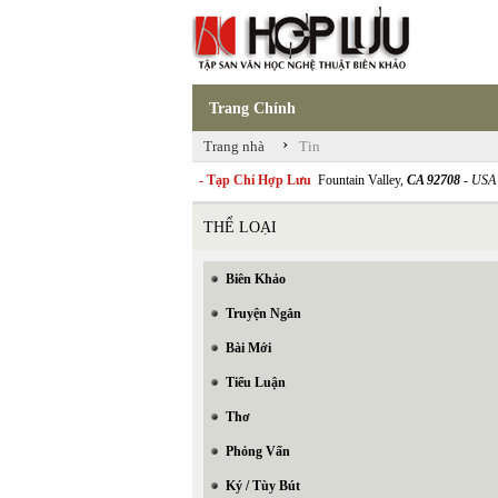
Trang Chính
›
Trang nhà
Tin
- Tạp Chí Hợp Lưu
Fountain Valley,
CA 92708
- USA
THỂ LOẠI
Biên Khảo
Truyện Ngắn
Bài Mới
Tiểu Luận
Thơ
Phỏng Vấn
Ký / Tùy Bút