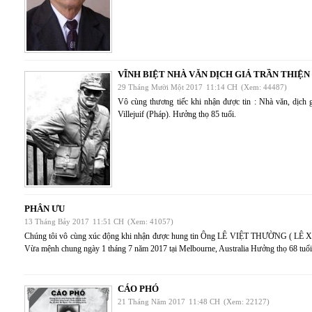
VĨNH BIỆT NHÀ VĂN DỊCH GIẢ TRẦN THIỆN
29 Tháng Mười Một 2017
11:14 CH
(Xem: 44487)
Vô cùng thương tiếc khi nhận được tin : Nhà văn, dị
Villejuif (Pháp). Hưởng thọ 85 tuổi.
PHÂN ƯU
13 Tháng Bảy 2017
11:51 CH
(Xem: 41057)
Chúng tôi vô cùng xúc động khi nhận được hung tin Ông LÊ VIỆT THƯỜNG ( 
Vừa mệnh chung ngày 1 tháng 7 năm 2017 tại Melbourne, Australia Hưởng thọ 68 tuổi
CÁO PHÓ
21 Tháng Năm 2017
11:48 CH
(Xem: 22127)