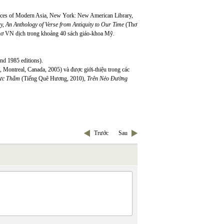
oices of Modern Asia, New York: New American Library,
y, An Anthology of Verse from Antiquity to Our Time
(Thơ
thơ VN dịch trong khoảng 40 sách giáo-khoa Mỹ.
d 1985 editions).
Montreal, Canada, 2005) và được giới-thiệu trong các
ực Thẳm
(Tiếng Quê Hương, 2010),
Trên Nẻo Đường
Trước
Sau