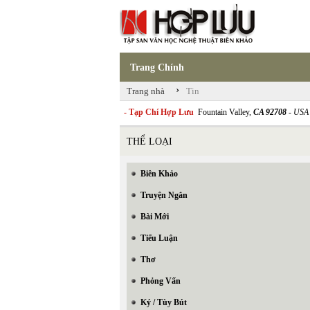
Trang Chính
›
Trang nhà
Tin
- Tạp Chí Hợp Lưu
Fountain Valley,
CA 92708
- USA
THỂ LOẠI
Biên Khảo
Truyện Ngắn
Bài Mới
Tiểu Luận
Thơ
Phỏng Vấn
Ký / Tùy Bút