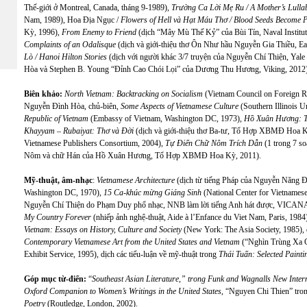
Thế-giới ở Montreal, Canada, tháng 9-1989),
Trường Ca Lời Mẹ Ru / A Mother’s Lull
Nam, 1989), Hoa Địa Ngục /
Flowers of Hell và Hạt Máu Thơ / Blood Seeds Become P
Kỳ, 1996),
From Enemy to Friend
(dịch “Mây Mù Thế Kỷ” của Bùi Tín, Naval Institut
Complaints of an Odalisque
(dịch và giới-thiệu thơ Ôn Như hầu Nguyễn Gia Thiều, Ea
Lò / Hanoi Hilton Stories
(dịch với người khác 3/7 truyện của Nguyễn Chí Thiện, Yale
Hòa và Stephen B. Young “Đỉnh Cao Chói Lọi” của Dương Thu Hương, Viking, 2012)
Biên khảo:
North Vietnam: Backtracking on Socialism
(Vietnam Council on Foreign Re
Nguyễn Đình Hòa, chủ-biên,
Some Aspects of Vietnamese Culture
(Southern Illinois U
Republic of Vietnam
(Embassy of Vietnam, Washington DC, 1973),
Hồ Xuân Hương: 
Khayyam – Rubaiyat: Thơ và Đời
(dịch và giới-thiệu thơ Ba-tư, Tổ Hợp XBMĐ Hoa 
Vietnamese Publishers Consortium, 2004),
Tự Điển Chữ Nôm Trích Dẫn
(1 trong 7 so
Nôm và chữ Hán của Hồ Xuân Hương, Tổ Hợp XBMĐ Hoa Kỳ, 2011).
Mỹ-thuật, âm-nhạc
:
Vietnamese Architecture
(dịch từ tiếng Pháp của Nguyễn Năng 
Washington DC, 1970),
15 Ca-khúc mừng Giáng Sinh
(National Center for Vietnamese
Nguyễn Chí Thiện do Phạm Duy phổ nhạc, NNB làm lời tiếng Anh hát được, VICANA, 
My Country Forever
(nhiếp ảnh nghệ-thuật, Aide à l’Enfance du Viet Nam, Paris, 1984
Vietnam: Essays on History, Culture and Society
(New York: The Asia Society, 1985),
Contemporary Vietnamese Art from the United States and Vietnam
(“Nghìn Trùng Xa Cá
Exhibit Service, 1995), dịch các tiểu-luận về mỹ-thuật trong
Thái Tuấn: Selected Paint
Góp mục từ-điển:
“
Southeast Asian Literature,” trong Funk and Wagnalls New Inter
Oxford Companion to Women’s Writings in the United States
, “Nguyen Chi Thien” tro
Poetry
(Routledge, London, 2002).