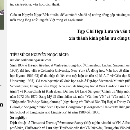
tục các trước tác văn học, dịch thuật.
Giáo sư Nguyễn Ngọc Bích từ trần, để lại một di sản đồ sộ những đóng góp của ông tro
mến trong lòng nhiều người Việt trong và ngoài nước.
Tạp Chí Hợp Lưu và văn t
xin thành kính phân ưu cùng t
TIỀU SỬ GS NGUYỄN NGỌC BÍCH:
nguồn: cothommagazine.com
Sinh 1937 ở Hà-nội, tiểu-học ở Vĩnh-yên, trung-học ở Chasseloup Laubat, Saigon, học
1958), đại-học-viện ở Columbia University, New York (Á-đông-học, Văn-học cổ-điển N
học Kyoto, 1962-63) để thu thập tài-liệu cho một luận-án tiến-sĩ, M.A.T. về Giáo-d
University, 1985). Có theo học một số khóa học ngắn ở Đại-học Vienna và Munich (t
ữ:
School (tiếng Trung và tiếng Nga). Nhà giáo, đã từng dạy học ở Viện Đại-học Cửu L
trình”) và Khoa Chính-trị Kinh-doanh Đại-học Đà Lạt ở Sài-gòn (“Chính-trị Nhập-mô
năm 1972 đến 1975. Sang Mỹ đã đảm nhiệm các môn “Văn-học VN” và “Văn-minh Vă
“Nhập-môn Triết-học Đông-phương” (dạy chung với Tiến-sĩ Đào Thị Hợi) ở Trinity Co
m
Giáo-dục Song-ngữ thuộc Viện Đại-học Georgetown (Georgetown University Bilingual
tức School of Languages and Linguistics) từ năm 1980 đến 1986.
Sự-nghiệp:
Dịch-thuật
:
A Thousand Years of Vietnamese Poetry
(Một nghìn năm thi ca VN, Alfre
(chủ-biên, Chiến-tranh và Lưu đày: Tuyển-tập văn thơ VN hiện-đại, Trung-tâm Văn-b