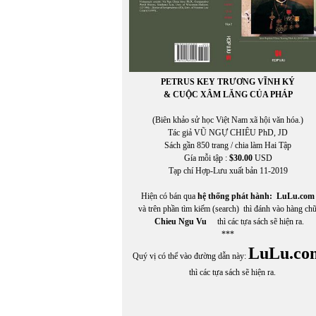
PETRUS KEY TRƯƠNG VĨNH KÝ
& CUỘC XÂM LĂNG CỦA PHÁP
(Biên khảo sử học Việt Nam xã hội văn hóa.)
Tác giả VŨ NGỰ CHIÊU PhD, JD
Sách gần 850 trang / chia làm Hai Tập
Gía mỗi tập :
$30.00
USD
Tạp chí Hợp-Lưu xuất bản 11-2019
Hiện có bán qua
hệ thống phát hành:
LuLu.com
và trên phần tìm kiếm (search) thì đánh vào hàng ch
Chieu Ngu Vu
thì các tựa sách sẽ hiện ra.
***
LuLu.co
Quý vị có thể vào đường dẫn này:
thì các tựa sách sẽ hiện ra.