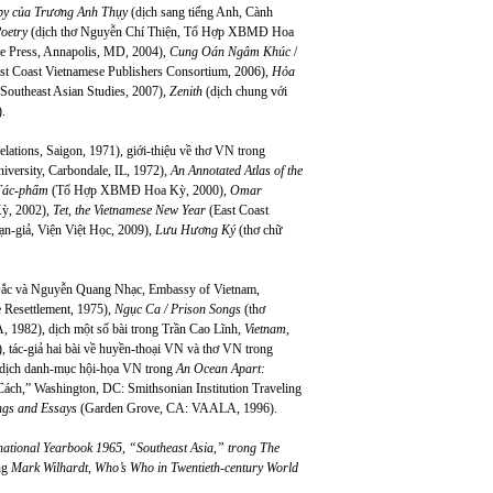
aby của Trương Anh Thụy
(dịch sang tiếng Anh, Cành
oetry
(dịch thơ Nguyễn Chí Thiện, Tổ Hợp XBMĐ Hoa
e Press, Annapolis, MD, 2004),
Cung Oán Ngâm Khúc
/
st Coast Vietnamese Publishers Consortium, 2006),
Hỏa
 Southeast Asian Studies, 2007),
Zenith
(dịch chung với
.
lations, Saigon, 1971), giới-thiệu về thơ VN trong
niversity, Carbondale, IL, 1972),
An Annotated Atlas of the
Tác-phẩm
(Tổ Hợp XBMĐ Hoa Kỳ, 2000),
Omar
Kỳ, 2002),
Tet, the Vietnamese New Year
(East Coast
ạn-giả, Viện Việt Học, 2009),
Lưu Hương Ký
(thơ chữ
Đắc và Nguyễn Quang Nhạc, Embassy of Vietnam,
 Resettlement, 1975),
Ngục Ca / Prison Songs
(thơ
1982), dịch một số bài trong Trần Cao Lĩnh,
Vietnam,
), tác-giả hai bài về huyền-thoại VN và thơ VN trong
 dịch danh-mục hội-họa VN trong
An Ocean Apart:
ch,” Washington, DC: Smithsonian Institution Traveling
ings and Essays
(Garden Grove, CA: VAALA, 1996).
national Yearbook 1965, “Southeast Asia,” trong The
ng
Mark Wilhardt, Who’s Who in Twentieth-century World