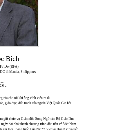
c Bích
 Tự Do (RFA)
DC đi Manila, Philippines
ổi.
ia cho tới khi ông vĩnh viễn ra đi.
óa, giáo dục, đấu tranh của người Việt Quốc Gia hải
iệm giữ chức vụ Giám đốc Song Ngữ của Bộ Giáo Dục
gày đài phát thanh chương trình đầu tiên về Việt Nam
‘Nghị Hội Toàn Quốc Của Người Việt tại Hoa Kỳ’ và tiếp