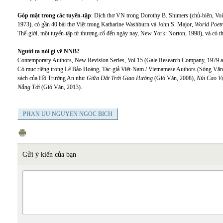
Góp mặt trong các tuyển-tập
: Dịch thơ VN trong Dorothy B. Shimers (chủ-biên, V
1973), có gần 40 bài thơ Việt trong Katharine Washburn và John S. Major,
World Poetr
Thế-giới, một tuyển-tập từ thượng-cổ đến ngày nay, New York: Norton, 1998), và có 
Người ta nói gì về NNB?
Contemporary Authors, New Revision Series, Vol 15 (Gale Research Company, 1979 an
Có mục riêng trong Lê Bảo Hoàng, Tác-giả Việt-Nam / Vietnamese Authors (Sóng Văn, 
sách của Hồ Trường An như
Giữa Đất Trời Giao Hưởng
(Gió Văn, 2008),
Núi Cao V
Nắng Tới
(Gió Văn, 2013).
PHAN UU NGUYEN NGOC BICH
Gửi ý kiến của bạn