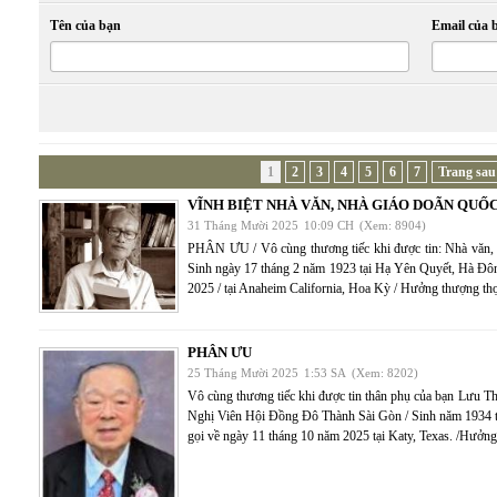
Tên của bạn
Email của 
1
2
3
4
5
6
7
Trang sau
VĨNH BIỆT NHÀ VĂN, NHÀ GIÁO DOÃN QUỐC
31 Tháng Mười 2025
10:09 CH
(Xem: 8904)
PHÂN ƯU / Vô cùng thương tiếc khi được tin: Nhà 
Sinh ngày 17 tháng 2 năm 1923 tại Hạ Yên Quyết, Hà Đôn
2025 / tại Anaheim California, Hoa Kỳ / Hưởng thượng thọ
PHÂN ƯU
25 Tháng Mười 2025
1:53 SA
(Xem: 8202)
Vô cùng thương tiếc khi được tin thân phụ của bạn Lưu 
Nghị Viên Hội Đồng Đô Thành Sài Gòn / Sinh năm 1934 t
gọi về ngày 11 tháng 10 năm 2025 tại Katy, Texas. /Hưởng