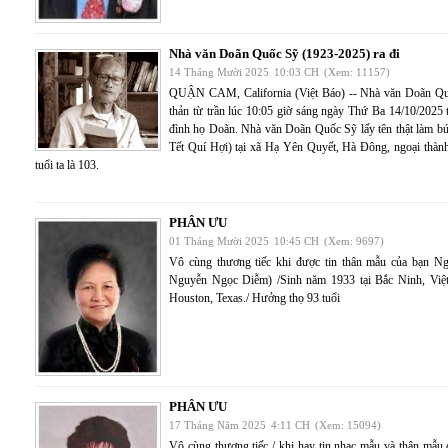
Nhà văn Doãn Quốc Sỹ (1923-2025) ra đi
14 Tháng Mười 2025
10:03 CH
(Xem: 11157)
QUẬN CAM, California (Việt Báo) -- Nhà văn Doãn Quốc
thản từ trần lúc 10:05 giờ sáng ngày Thứ Ba 14/10/2025 t
đình họ Doãn. Nhà văn Doãn Quốc Sỹ lấy tên thật làm b
Tết Quí Hợi) tại xã Hạ Yên Quyết, Hà Đông, ngoại thành
tuổi ta là 103.
PHÂN ƯU
01 Tháng Mười 2025
10:45 CH
(Xem: 9697)
Vô cùng thương tiếc khi được tin thân mẫu của bạn 
Nguyễn Ngọc Diễm) /Sinh năm 1933 tại Bắc Ninh, Việ
Houston, Texas./ Hưởng thọ 93 tuổi
PHÂN ƯU
17 Tháng Năm 2025
4:11 CH
(Xem: 15094)
Vô cùng thương tiếc / khi hay tin nhạc mẫu và thân m