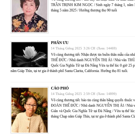
TRẦN TRỊNH KIM NGỌC / Sinh ngày 7 tháng 1, năm 193
tháng 5 năm 2025 / Hưởng thượng thọ 90 tuổi
PHÂN ƯU
14 Tháng Giêng 2025
3:26 CH
(Xem: 14469)
Vô cùng thương tiếc Nhận được tin buồn thân mẫu của 
THẾ ĐỨC / Nhũ danh NGUYỄN THỊ ÁI / Nhà văn THÙY A
Quốc Gia Nghĩa Tử tại Đà Nẵng Vừa tạ thế lúc 0 giờ 25 
năm Giáp Thìn, tại tư gia ở thành phố Santa Clarita, California. Hưởng thọ 81 tuổi.
CÁO PHÓ
14 Tháng Giêng 2025
2:59 CH
(Xem: 14899)
Vô cùng thương tiếc báo tin cùng thân bằng quyến thuộc v
ĐOÀN THẾ ĐỨC / Nhũ danh NGUYỄN THỊ ÁI / Nhà văn
Giản và Quốc Gia Nghĩa Tử tại Đà Nẵng / Vừa tạ thế lú
tháng Chạp năm Giáp Thìn, tại tư gia ở thành phố Santa Cla