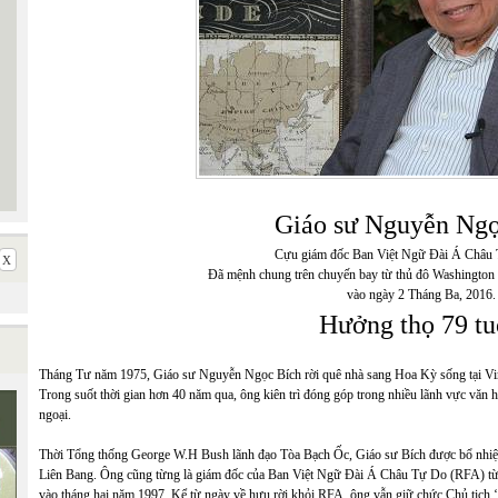
Giáo sư Nguyễn Ngọ
Cựu giám đốc Ban Việt Ngữ Đài Á Châu
Đã mệnh chung trên chuyến bay từ thủ đô Washington 
vào ngày 2 Tháng Ba, 2016.
Hưởng thọ 79 tu
Tháng Tư năm 1975, Giáo sư Nguyễn Ngọc Bích rời quê nhà sang Hoa Kỳ sống tại Virgin
Trong suốt thời gian hơn 40 năm qua, ông kiên trì đóng góp trong nhiều lãnh vực văn h
ngoại.
Thời Tổng thống George W.H Bush lãnh đạo Tòa Bạch Ốc, Giáo sư Bích được bổ nh
Liên Bang. Ông cũng từng là giám đốc của Ban Việt Ngữ Đài Á Châu Tự Do (RFA) từ n
vào tháng hai năm 1997. Kể từ ngày về hưu rời khỏi RFA, ông vẫn giữ chức Chủ tịch 