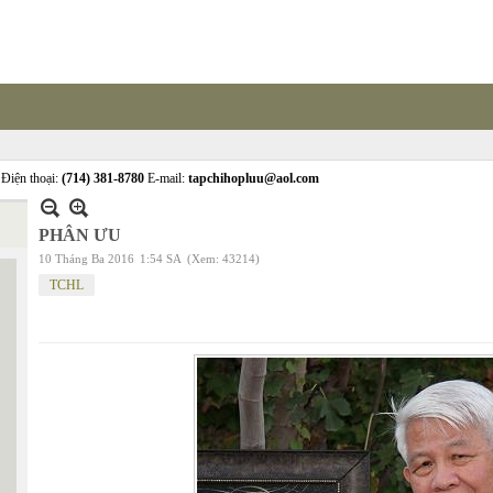
Điện thoại:
(714) 381-8780
E-mail:
tapchihopluu@aol.com
PHÂN ƯU
10 Tháng Ba 2016
1:54 SA
(Xem: 43214)
TCHL