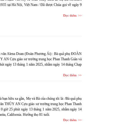
5 tại Hà Nội, Việt Nam / Đã được Chúa gọi về ngày 9
Đọc thêm
nhà văn Alena Doan (Đoàn Phương Ái) : Bà quả phụ ĐOÀN
N Cựu giáo sư trường trung học Phan Thanh Giản và
phút ngày 13 tháng 1 năm 2025, nhằm ngày 14 tháng Chạp
Đọc thêm
à bạn hữu xa gần, Mẹ và Bà của chúng tôi là: /Bà quả phụ
 THÙY AN Cựu giáo sư trường trung học Phan Thanh
c 0 giờ 25 phút ngày 13 tháng 1 năm 2025, nhằm ngày 14
rita, California. Hưởng thọ 81 tuổi.
Đọc thêm