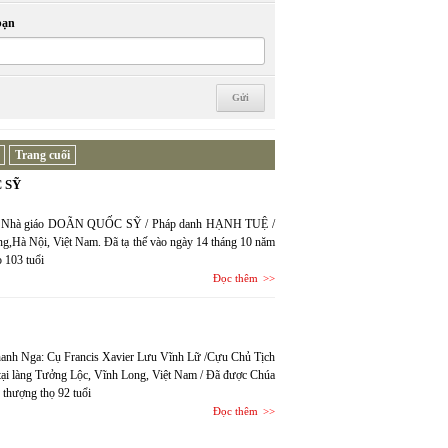
bạn
Trang cuối
 SỸ
văn, Nhà giáo DOÃN QUỐC SỸ / Pháp danh HẠNH TUỆ /
g,Hà Nội, Việt Nam. Đã tạ thế vào ngày 14 tháng 10 năm
 103 tuổi
Đọc thêm
Thanh Nga: Cụ Francis Xavier Lưu Vĩnh Lữ /Cựu Chủ Tịch
ại làng Tưởng Lộc, Vĩnh Long, Việt Nam / Đã được Chúa
 thượng thọ 92 tuổi
Đọc thêm