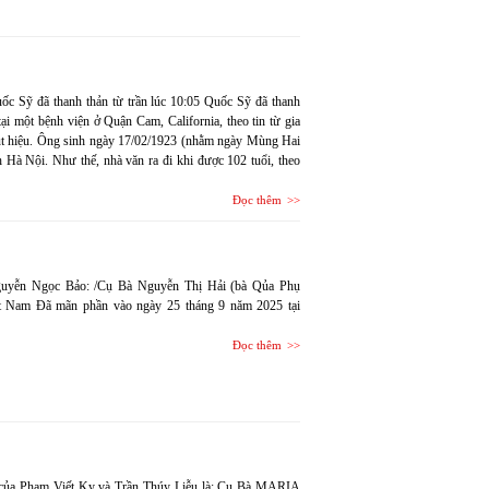
 Sỹ đã thanh thản từ trần lúc 10:05 Quốc Sỹ đã thanh
ại một bệnh viện ở Quận Cam, California, theo tin từ gia
út hiệu. Ông sinh ngày 17/02/1923 (nhằm ngày Mùng Hai
 Hà Nội. Như thế, nhà văn ra đi khi được 102 tuổi, theo
Đọc thêm
Nguyễn Ngọc Bảo: /Cụ Bà Nguyễn Thị Hải (bà Qủa Phụ
t Nam Đã mãn phần vào ngày 25 tháng 9 năm 2025 tại
Đọc thêm
ẫu của Phạm Viết Ky và Trần Thúy Liễu là: Cụ Bà MARIA