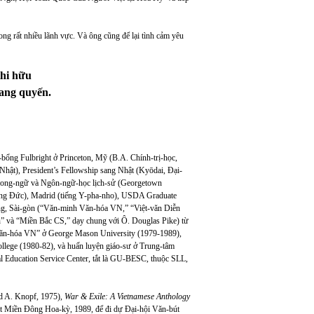
ng rất nhiều lãnh vực. Và ông cũng để lại tình cảm yêu
hi hữu
ang quyến.
-bổng Fulbright ở Princeton, Mỹ (B.A. Chính-trị-học,
hật), President’s Fellowship sang Nhật (Kyōdai, Đại-
ục Song-ngữ và Ngôn-ngữ-học lịch-sử (Georgetown
iếng Đức), Madrid (tiếng Y-pha-nho), USDA Graduate
ong, Sài-gòn (“Văn-minh Văn-hóa VN,” “Việt-văn Diễn
n” và “Miền Bắc CS,” dạy chung với Ô. Douglas Pike) từ
n-hóa VN” ở George Mason University (1979-1989),
llege (1980-82), và huấn luyện giáo-sư ở Trung-tâm
 Education Service Center, tắt là GU-BESC, thuộc SLL,
d A. Knopf, 1975),
War & Exile: A Vietnamese Anthology
út Miền Đông Hoa-kỳ, 1989, để đi dự Đại-hội Văn-bút