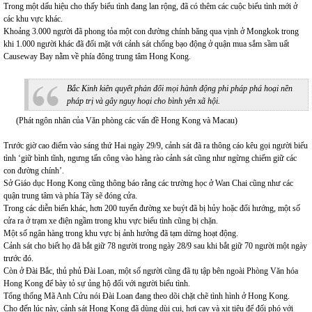
Trong một dấu hiệu cho thấy biểu tình đang lan rộng, đã có thêm các cuộc biểu tình mới ở
các khu vực khác.
Khoảng 3.000 người đã phong tỏa một con đường chính băng qua vịnh ở Mongkok trong
khi 1.000 người khác đã đối mặt với cảnh sát chống bạo động ở quận mua sắm sầm uất
Causeway Bay nằm về phía đông trung tâm Hong Kong.
Bắc Kinh kiên quyết phản đối mọi hành động phi pháp phá hoại nền
pháp trị và gây nguy hoại cho bình yên xã hội.
(Phát ngôn nhân của Văn phòng các vấn đề Hong Kong và Macau)
Trước giờ cao điểm vào sáng thứ Hai ngày 29/9, cảnh sát đã ra thông cáo kêu gọi người biểu
tình ‘giữ bình tĩnh, ngưng tấn công vào hàng rào cảnh sát cũng như ngừng chiếm giữ các
con đường chính’.
Sở Giáo dục Hong Kong cũng thông báo rằng các trường học ở Wan Chai cũng như các
quận trung tâm và phía Tây sẽ đóng cửa.
Trong các diễn biến khác, hơn 200 tuyến đường xe buýt đã bị hủy hoặc đổi hướng, một số
cửa ra ở trạm xe điện ngầm trong khu vực biểu tình cũng bị chặn.
Một số ngân hàng trong khu vực bị ảnh hưởng đã tạm dừng hoạt động.
Cảnh sát cho biết họ đã bắt giữ 78 người trong ngày 28/9 sau khi bắt giữ 70 người một ngày
trước đó.
Còn ở Đài Bắc, thủ phủ Đài Loan, một số người cũng đã tụ tập bên ngoài Phòng Văn hóa
Hong Kong để bày tỏ sự ủng hộ đối với người biểu tình.
Tổng thống Mã Anh Cửu nói Đài Loan đang theo dõi chặt chẽ tình hình ở Hong Kong.
Cho đến lúc này, cảnh sát Hong Kong đã dùng dùi cui, hơi cay và xịt tiêu để đối phó với