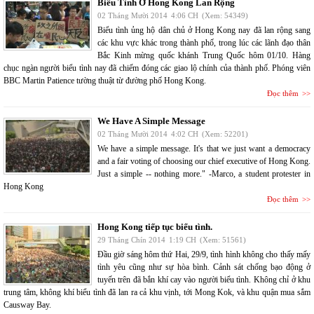
Biểu Tình Ở Hong Kong Lan Rộng
02 Tháng Mười 2014
4:06 CH
(Xem: 54349)
Biểu tình ủng hộ dân chủ ở Hong Kong nay đã lan rộng sang
các khu vực khác trong thành phố, trong lúc các lãnh đạo thân
Bắc Kinh mừng quốc khánh Trung Quốc hôm 01/10. Hàng
chục ngàn người biểu tình nay đã chiếm đóng các giao lộ chính của thành phố. Phóng viên
BBC Martin Patience tường thuật từ đường phố Hong Kong.
Đọc thêm
We Have A Simple Message
02 Tháng Mười 2014
4:02 CH
(Xem: 52201)
We have a simple message. It's that we just want a democracy
and a fair voting of choosing our chief executive of Hong Kong.
Just a simple -- nothing more." -Marco, a student protester in
Hong Kong
Đọc thêm
Hong Kong tiếp tục biểu tình.
29 Tháng Chín 2014
1:19 CH
(Xem: 51561)
Đầu giờ sáng hôm thứ Hai, 29/9, tình hình không cho thấy mấy
tình yêu cũng như sự hòa bình. Cảnh sát chống bạo động ở
tuyến trên đã bắn khí cay vào người biểu tình. Không chỉ ở khu
trung tâm, không khí biểu tình đã lan ra cả khu vịnh, tới Mong Kok, và khu quận mua sắm
Causway Bay.