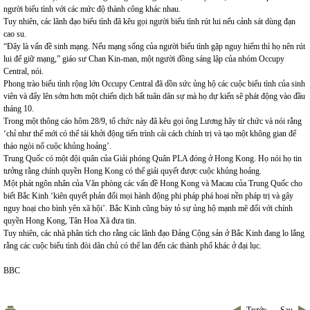
người biểu tình với các mức độ thành công khác nhau.
Tuy nhiên, các lãnh đạo biểu tình đã kêu gọi người biểu tình rút lui nếu cảnh sát dùng đạn
cao su.
“Đây là vấn đề sinh mạng. Nếu mạng sống của người biểu tình gặp nguy hiểm thì họ nên rút
lui để giữ mạng,” giáo sư Chan Kin-man, một người đồng sáng lập của nhóm Occupy
Central, nói.
Phong trào biểu tình rộng lớn Occupy Central đã dồn sức ủng hộ các cuộc biểu tình của sinh
viên và đẩy lên sớm hơn một chiến dịch bất tuân dân sự mà họ dự kiến sẽ phát động vào đầu
tháng 10.
Trong một thông cáo hôm 28/9, tổ chức này đã kêu gọi ông Lương hãy từ chức và nói rằng
‘chỉ như thế mới có thể tái khởi động tiến trình cải cách chính trị và tạo một không gian để
tháo ngòi nổ cuộc khủng hoảng’.
Trung Quốc có một đội quân của Giải phóng Quân PLA đóng ở Hong Kong. Họ nói họ tin
tưởng rằng chính quyền Hong Kong có thể giải quyết được cuộc khủng hoảng.
Một phát ngôn nhân của Văn phòng các vấn đề Hong Kong và Macau của Trung Quốc cho
biết Bắc Kinh ‘kiên quyết phản đối mọi hành động phi pháp phá hoại nền pháp trị và gây
nguy hoại cho bình yên xã hội’. Bắc Kinh cũng bày tỏ sự ủng hộ mạnh mẽ đối với chính
quyền Hong Kong, Tân Hoa Xã đưa tin.
Tuy nhiên, các nhà phân tích cho rằng các lãnh đạo Đảng Cộng sản ở Bắc Kinh đang lo lắng
rằng các cuộc biểu tình đòi dân chủ có thể lan đến các thành phố khác ở đại lục.
BBC
Trước
Sau