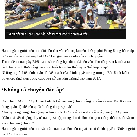
Hàng ngàn người biểu tình đòi dân chủ vẫn còn trụ lại trên đường phố Hong Kong bất chấp
hơi cay của cảnh sát và phớt lờ lời kêu gọi hãy về nhà của chính quyền.
Trong đêm qua ngày 28/9, cảnh sát chống bạo động đã tiến vào đám đông sau khi đưa ra
cảnh báo chính thức rằng các cuộc biểu tình như thế này là ‘bất hợp pháp’.
Những người biểu tình phản đối kế hoạch của chính quyền trung ương ở Bắc Kinh kiểm
duyệt các ứng viên trong cuộc bầu cử đặc khu trưởng vào năm 2017.
‘Không có chuyện đàn áp’
Đặc khu trưởng Lương Chấn Anh đã trấn an công chúng rằng tin đồn về việc Bắc Kinh sẽ
dùng quân đội để trấn áp là ‘không đúng sự thật’.
“Tôi hy vọng công chúng sẽ giữ bình tĩnh. Đừng để bị tin đồn dẫn dắt,” ông Lương nói.
“Cảnh sát sẽ cố gắng duy trì trật tự xã hội, trong đó có đảm bảo giao thông thông suốt và an
toàn cho công chúng.”
Hàng ngàn người biểu tình vẫn cắm trại qua đêm bên ngoài trụ sở chính quyền. Nhiều người
đã dựng hàng rào.