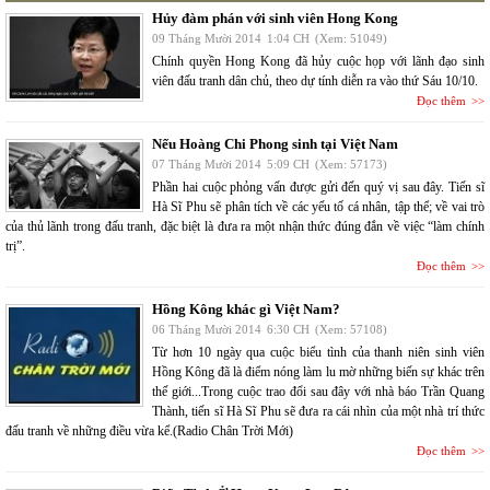
Hủy đàm phán với sinh viên Hong Kong
09 Tháng Mười 2014
1:04 CH
(Xem: 51049)
Chính quyền Hong Kong đã hủy cuộc họp với lãnh đạo sinh
viên đấu tranh dân chủ, theo dự tính diễn ra vào thứ Sáu 10/10.
Đọc thêm
Nếu Hoàng Chi Phong sinh tại Việt Nam
07 Tháng Mười 2014
5:09 CH
(Xem: 57173)
Phần hai cuộc phỏng vấn được gửi đến quý vị sau đây. Tiến sĩ
Hà Sĩ Phu sẽ phân tích về các yếu tố cá nhân, tập thể; về vai trò
của thủ lãnh trong đấu tranh, đặc biệt là đưa ra một nhận thức đúng đắn về việc “làm chính
trị”.
Đọc thêm
Hồng Kông khác gì Việt Nam?
06 Tháng Mười 2014
6:30 CH
(Xem: 57108)
Từ hơn 10 ngày qua cuộc biểu tình của thanh niên sinh viên
Hồng Kông đã là điểm nóng làm lu mờ những biến sự khác trên
thế giới...Trong cuộc trao đổi sau đây với nhà báo Trần Quang
Thành, tiến sĩ Hà Sĩ Phu sẽ đưa ra cái nhìn của một nhà trí thức
đấu tranh về những điều vừa kể.(Radio Chân Trời Mới)
Đọc thêm