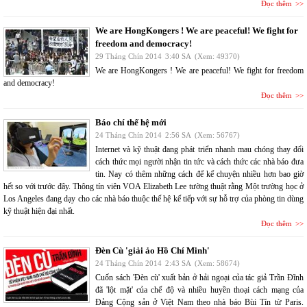
Đọc thêm
We are HongKongers ! We are peaceful! We fight for
freedom and democracy!
29 Tháng Chín 2014
3:40 SA
(Xem: 49370)
We are HongKongers ! We are peaceful! We fight for freedom
and democracy!
Đọc thêm
Báo chí thế hệ mới
24 Tháng Chín 2014
2:56 SA
(Xem: 56767)
Internet và kỹ thuật đang phát triển nhanh mau chóng thay đổi
cách thức mọi người nhận tin tức và cách thức các nhà báo đưa
tin. Nay có thêm những cách để kể chuyện nhiều hơn bao giờ
hết so với trước đây. Thông tín viên VOA Elizabeth Lee tường thuật rằng Một trường học ở
Los Angeles đang dạy cho các nhà báo thuộc thế hệ kế tiếp với sự hỗ trợ của phòng tin dùng
kỹ thuật hiện đại nhất.
Đọc thêm
Đèn Cù 'giải ảo Hồ Chí Minh'
24 Tháng Chín 2014
2:43 SA
(Xem: 58674)
Cuốn sách 'Đèn cù' xuất bản ở hải ngoại của tác giả Trần Đĩnh
đã 'lột mặt' của chế độ và nhiều huyền thoại cách mạng của
Đảng Cộng sản ở Việt Nam theo nhà báo Bùi Tín từ Paris.