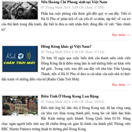
Nếu Hoàng Chi Phong sinh tại Việt Nam
07 Tháng Mười 2014
5:09 CH
(Xem: 57180)
Phần hai cuộc phỏng vấn được gửi đến quý vị sau đây. Tiến sĩ
Hà Sĩ Phu sẽ phân tích về các yếu tố cá nhân, tập thể; về vai trò
của thủ lãnh trong đấu tranh, đặc biệt là đưa ra một nhận thức đúng đắn về việc “làm chính
trị”.
Đọc thêm
Hồng Kông khác gì Việt Nam?
06 Tháng Mười 2014
6:30 CH
(Xem: 57114)
Từ hơn 10 ngày qua cuộc biểu tình của thanh niên sinh viên
Hồng Kông đã là điểm nóng làm lu mờ những biến sự khác trên
thế giới...Trong cuộc trao đổi sau đây với nhà báo Trần Quang
Thành, tiến sĩ Hà Sĩ Phu sẽ đưa ra cái nhìn của một nhà trí thức
đấu tranh về những điều vừa kể.(Radio Chân Trời Mới)
Đọc thêm
Biểu Tình Ở Hong Kong Lan Rộng
02 Tháng Mười 2014
4:06 CH
(Xem: 54355)
Biểu tình ủng hộ dân chủ ở Hong Kong nay đã lan rộng sang
các khu vực khác trong thành phố, trong lúc các lãnh đạo thân
Bắc Kinh mừng quốc khánh Trung Quốc hôm 01/10. Hàng
chục ngàn người biểu tình nay đã chiếm đóng các giao lộ chính của thành phố. Phóng viên
BBC Martin Patience tường thuật từ đường phố Hong Kong.