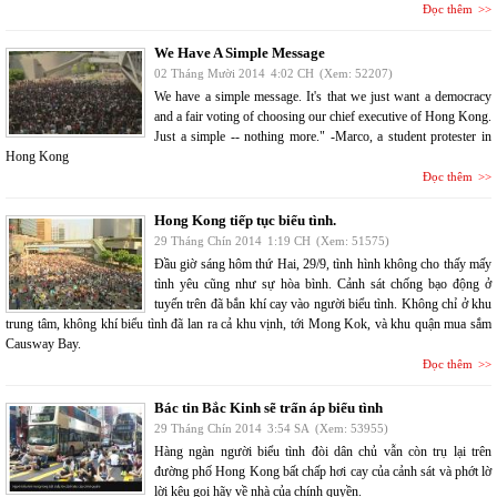
Đọc thêm
We Have A Simple Message
02 Tháng Mười 2014
4:02 CH
(Xem: 52207)
We have a simple message. It's that we just want a democracy
and a fair voting of choosing our chief executive of Hong Kong.
Just a simple -- nothing more." -Marco, a student protester in
Hong Kong
Đọc thêm
Hong Kong tiếp tục biểu tình.
29 Tháng Chín 2014
1:19 CH
(Xem: 51575)
Đầu giờ sáng hôm thứ Hai, 29/9, tình hình không cho thấy mấy
tình yêu cũng như sự hòa bình. Cảnh sát chống bạo động ở
tuyến trên đã bắn khí cay vào người biểu tình. Không chỉ ở khu
trung tâm, không khí biểu tình đã lan ra cả khu vịnh, tới Mong Kok, và khu quận mua sắm
Causway Bay.
Đọc thêm
Bác tin Bắc Kinh sẽ trấn áp biểu tình
29 Tháng Chín 2014
3:54 SA
(Xem: 53955)
Hàng ngàn người biểu tình đòi dân chủ vẫn còn trụ lại trên
đường phố Hong Kong bất chấp hơi cay của cảnh sát và phớt lờ
lời kêu gọi hãy về nhà của chính quyền.