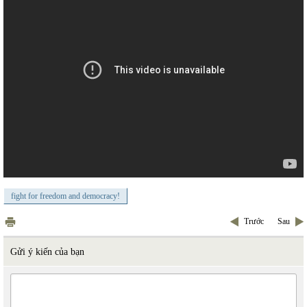
fight for freedom and democracy!
Trước
Sau
Gửi ý kiến của bạn