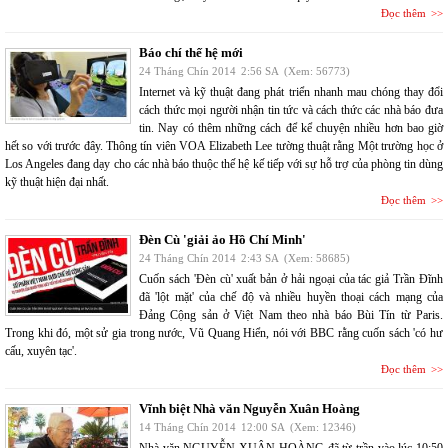
Đọc thêm
Báo chí thế hệ mới
24 Tháng Chín 2014
2:56 SA
(Xem: 56773)
Internet và kỹ thuật đang phát triển nhanh mau chóng thay đổi
cách thức mọi người nhận tin tức và cách thức các nhà báo đưa
tin. Nay có thêm những cách để kể chuyện nhiều hơn bao giờ
hết so với trước đây. Thông tín viên VOA Elizabeth Lee tường thuật rằng Một trường học ở
Los Angeles đang dạy cho các nhà báo thuộc thế hệ kế tiếp với sự hỗ trợ của phòng tin dùng
kỹ thuật hiện đại nhất.
Đọc thêm
Đèn Cù 'giải ảo Hồ Chí Minh'
24 Tháng Chín 2014
2:43 SA
(Xem: 58685)
Cuốn sách 'Đèn cù' xuất bản ở hải ngoại của tác giả Trần Đĩnh
đã 'lột mặt' của chế độ và nhiều huyền thoại cách mạng của
Đảng Cộng sản ở Việt Nam theo nhà báo Bùi Tín từ Paris.
Trong khi đó, một sử gia trong nước, Vũ Quang Hiển, nói với BBC rằng cuốn sách 'có hư
cấu, xuyên tạc'.
Đọc thêm
Vĩnh biệt Nhà văn Nguyễn Xuân Hoàng
14 Tháng Chín 2014
12:00 SA
(Xem: 12346)