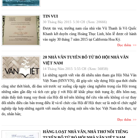
TIN VUI
30 Tháng Bảy 2015
5:30 CH
(Xem: 20666)
Được tin vui, trưởng nam của nhà văn Vũ Thanh là Võ Quốc
Khanh kết duyên cùng Hoàng Thục Linh, hôn lễ được cử hành
vào ngày 30 tháng 7 năm 2015 tại California Hoa Kỳ.
Đọc thêm
20 NHÀ VĂN TUYÊN BỐ TỪ BỎ HỘI NHÀ VĂN
VIỆT NAM
14 Tháng Năm 2015
5:55 CH
(Xem: 56858)
Là những người viết văn đã nhiều năm tham gia Hội Nhà Văn
Việt Nam (HNVVN), đã góp sức xây dựng Hội qua thời chiến
cũng như thời bình, đã đau xót trước sự xuống cấp ngày càng nghiêm trọng của Hội trong
những năm gần đây và tích cực góp ý với Hội để khắc phục tình trạng ấy; đến hôm nay,
nhận thấy tình trạng suy thoái của Hội đã trở nên không thể cứu vãn nếu không có sự thay
đổi nhiều điều căn bản trong điều lệ và tổ chức của Hội để Hội thực sự là một tổ chức nghề
nghiệp tập hợp những người viết muốn xây dựng một nền văn học Việt Nam đích thực, tự
do, nhân bản;
Đọc thêm
HÀNG LOẠT NHÀ VĂN, NHÀ THƠ NỔI TIẾNG
TUYÊN BỐ TỪ BỎ HỘI NHÀ VĂN VIỆT NAM