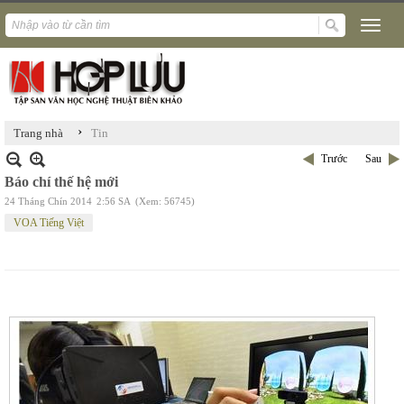
›
Trang nhà
Tin
Trước
Sau
Báo chí thế hệ mới
24 Tháng Chín 2014
2:56 SA
(Xem: 56745)
VOA Tiếng Việt