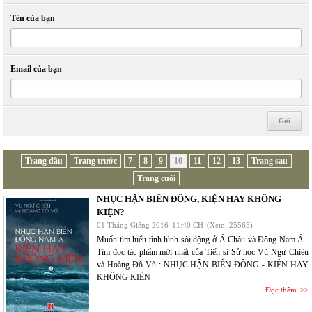
Tên của bạn
Email của bạn
Trang đầu
Trang trước
7
8
9
10
11
12
13
Trang sau
Trang cuối
NHỤC HẬN BIỂN ĐÔNG, KIỆN HAY KHÔNG
KIỆN?
01 Tháng Giêng 2016
11:40 CH
(Xem: 25565)
Muốn tìm hiểu tình hình sôi động ở Á Châu và Đông Nam Á .
Tìm đọc tác phẩm mới nhất của Tiến sĩ Sử học Vũ Ngự Chiêu
và Hoàng Đỗ Vũ : NHỤC HẬN BIỂN ĐÔNG - KIỆN HAY
KHÔNG KIỆN
Đọc thêm