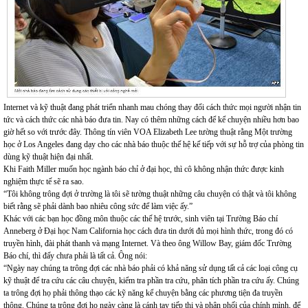
Internet và kỹ thuật đang phát triển nhanh mau chóng thay đổi cách thức mọi người nhận tin
tức và cách thức các nhà báo đưa tin. Nay có thêm những cách để kể chuyện nhiều hơn bao
giờ hết so với trước đây. Thông tín viên VOA Elizabeth Lee tường thuật rằng Một trường
học ở Los Angeles đang dạy cho các nhà báo thuộc thế hệ kế tiếp với sự hỗ trợ của phòng tin
dùng kỹ thuật hiện đại nhất.
Khi Faith Miller muốn học ngành báo chỉ ở đại học, thì cô không nhận thức được kinh
nghiệm thực tế sẽ ra sao.
“Tôi không trông đợi ở trường là tôi sẽ tường thuật những câu chuyện có thật và tôi không
biết rằng sẽ phải dành bao nhiêu công sức để làm việc ấy.”
Khác với các bạn học đồng môn thuộc các thế hệ trước, sinh viên tại Trường Báo chí
Anneberg ở Đại học Nam California học cách đưa tin dưới đủ mọi hình thức, trong đó có
truyền hình, đài phát thanh và mạng Internet. Và theo ông Willow Bay, giám đốc Trường
Báo chí, thì đấy chưa phải là tất cả. Ông nói:
“Ngày nay chúng ta trông đợi các nhà báo phải có khả năng sử dụng tất cả các loại công cụ
kỹ thuật để tra cứu các câu chuyện, kiểm tra phần tra cứu, phân tích phần tra cứu ấy. Chúng
ta trông đợi họ phải thông thạo các kỹ năng kể chuyện bằng các phương tiện đa truyền
thông. Chúng ta trông đợi họ ngày càng là cánh tay tiếp thị và phân phối của chính mình, để