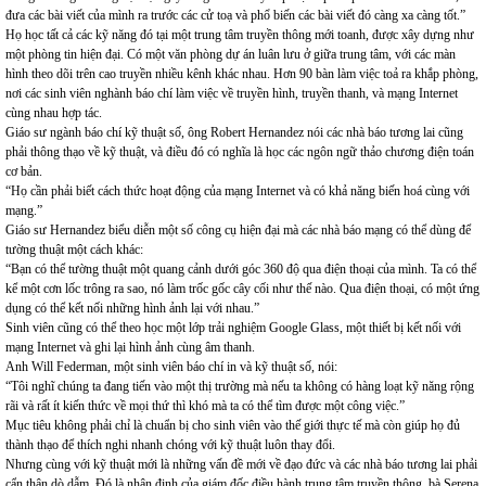
đưa các bài viết của mình ra trước các cử toạ và phổ biến các bài viết đó càng xa càng tốt.”
Họ học tất cả các kỹ năng đó tại một trung tâm truyền thông mới toanh, được xây dựng như
một phòng tin hiện đại. Có một văn phòng dự án luân lưu ở giữa trung tâm, với các màn
hình theo dõi trên cao truyền nhiều kênh khác nhau. Hơn 90 bàn làm việc toả ra khắp phòng,
nơi các sinh viên nghành báo chí làm việc về truyền hình, truyền thanh, và mạng Internet
cùng nhau hợp tác.
Giáo sư ngành báo chí kỹ thuật số, ông Robert Hernandez nói các nhà báo tương lai cũng
phải thông thạo về kỹ thuật, và điều đó có nghĩa là học các ngôn ngữ thảo chương điện toán
cơ bản.
“Họ cần phải biết cách thức hoạt động của mạng Internet và có khả năng biến hoá cùng với
mạng.”
Giáo sư Hernandez biểu diễn một số công cụ hiện đại mà các nhà báo mạng có thể dùng để
tường thuật một cách khác:
“Bạn có thể tường thuật một quang cảnh dưới góc 360 độ qua điện thoại của mình. Ta có thể
kể một cơn lốc trông ra sao, nó làm trốc gốc cây cối như thế nào. Qua điện thoại, có một ứng
dụng có thể kết nối những hình ảnh lại với nhau.”
Sinh viên cũng có thể theo học một lớp trải nghiệm Google Glass, một thiết bị kết nối với
mạng Internet và ghi lại hình ảnh cùng âm thanh.
Anh Will Federman, một sinh viên báo chí in và kỹ thuật số, nói:
“Tôi nghĩ chúng ta đang tiến vào một thị trường mà nếu ta không có hàng loạt kỹ năng rộng
rãi và rất ít kiến thức về mọi thứ thì khó mà ta có thể tìm được một công việc.”
Mục tiêu không phải chỉ là chuẩn bị cho sinh viên vào thế giới thực tế mà còn giúp họ đủ
thành thạo để thích nghi nhanh chóng với kỹ thuật luôn thay đổi.
Nhưng cùng với kỹ thuật mới là những vấn đề mới về đạo đức và các nhà báo tương lai phải
cẩn thận dò dẫm. Đó là nhận định của giám đốc điều hành trung tâm truyền thông, bà Serena