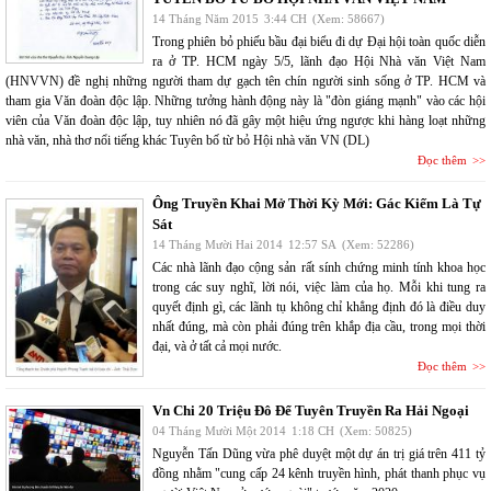
14 Tháng Năm 2015
3:44 CH
(Xem: 58667)
Trong phiên bỏ phiếu bầu đại biểu đi dự Đại hội toàn quốc diễn
ra ở TP. HCM ngày 5/5, lãnh đạo Hội Nhà văn Việt Nam
(HNVVN) đề nghị những người tham dự gạch tên chín người sinh sống ở TP. HCM và
tham gia Văn đoàn độc lập. Những tưởng hành động này là "đòn giáng mạnh" vào các hội
viên của Văn đoàn độc lập, tuy nhiên nó đã gây một hiệu ứng ngược khi hàng loạt những
nhà văn, nhà thơ nổi tiếng khác Tuyên bố từ bỏ Hội nhà văn VN (DL)
Đọc thêm
Ông Truyền Khai Mở Thời Kỳ Mới: Gác Kiếm Là Tự
Sát
14 Tháng Mười Hai 2014
12:57 SA
(Xem: 52286)
Các nhà lãnh đạo cộng sản rất sính chứng minh tính khoa học
trong các suy nghĩ, lời nói, việc làm của họ. Mỗi khi tung ra
quyết định gì, các lãnh tụ không chỉ khẳng định đó là điều duy
nhất đúng, mà còn phải đúng trên khắp địa cầu, trong mọi thời
đại, và ở tất cả mọi nước.
Đọc thêm
Vn Chi 20 Triệu Đô Để Tuyên Truyền Ra Hải Ngoại
04 Tháng Mười Một 2014
1:18 CH
(Xem: 50825)
Nguyễn Tấn Dũng vừa phê duyệt một dự án trị giá trên 411 tỷ
đồng nhằm "cung cấp 24 kênh truyền hình, phát thanh phục vụ