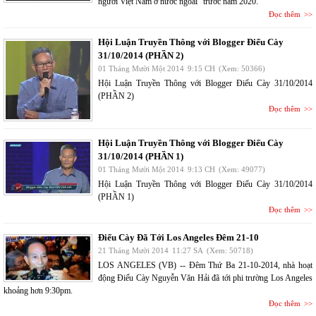
người Việt Nam ở nước ngoài" trước năm 2020.
Đọc thêm
Hội Luận Truyền Thông với Blogger Điếu Cày
31/10/2014 (PHẦN 2)
01 Tháng Mười Một 2014
9:15 CH
(Xem: 50366)
Hội Luận Truyền Thông với Blogger Điếu Cày 31/10/2014
(PHẦN 2)
Đọc thêm
Hội Luận Truyền Thông với Blogger Điếu Cày
31/10/2014 (PHẦN 1)
01 Tháng Mười Một 2014
9:13 CH
(Xem: 49077)
Hội Luận Truyền Thông với Blogger Điếu Cày 31/10/2014
(PHẦN 1)
Đọc thêm
Điếu Cày Đã Tới Los Angeles Đêm 21-10
21 Tháng Mười 2014
11:27 SA
(Xem: 50718)
LOS ANGELES (VB) -- Đêm Thứ Ba 21-10-2014, nhà hoạt
động Điếu Cày Nguyễn Văn Hải đã tới phi trường Los Angeles
khoảng hơn 9:30pm.
Đọc thêm