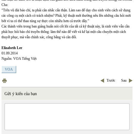
Cha:
“Trên vũ đài báo chí, ta phải cân nhắc cẩn thận. Làm sao để dạy cho sinh viên cách sử dụng
các công cụ một cách có trách nhiệm? Phải, kỹ thuật mới thường nêu lên những câu hỏi mới
bởi vì ta có thể thao túng sự thực còn nhiều hơn cả trước đây.”
Các thành viên trong ban giảng huấn nói cốt lõi của tất cả kỹ thuật này, là sinh viên vẫn cần
phải học hỏi báo chí truyền thống: làm thế nào để viết và kể lại một câu chuyện một cách
thuyết phục, mà vẫn chính xác, công bằng và cân đối.
Elizabeth Lee
01.09.2014
Nguồn: VOA Tiếng Việt
VOA
Trước
Sau
Gửi ý kiến của bạn