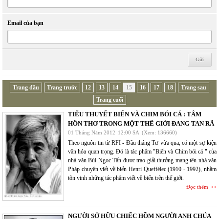
Email của bạn
Trang đầu
Trang trước
12
13
14
15
16
17
18
Trang sau
Trang cuối
TIỂU THUYẾT BIỂN VÀ CHIM BÓI CÁ : TÂM
HỒN THƠ TRONG MỘT THẾ GIỚI ĐANG TAN RÃ
01 Tháng Năm 2012
12:00 SA
(Xem: 136660)
Theo nguôn tin từ RFI - Đầu tháng Tư vừa qua, có một sự kiện
văn hóa quan trọng. Đó là tác phẩm "Biển và Chim bói cá " của
nhà văn Bùi Ngọc Tấn được trao giải thưởng mang tên nhà văn
Pháp chuyên viết về biển Henri Queffélec (1910 - 1992), nhằm
tôn vinh những tác phẩm viết về biển trên thế giới.
Đọc thêm
NGƯỜI SỞ HỮU CHIẾC HỒM NGƯỜI ANH CHÚA