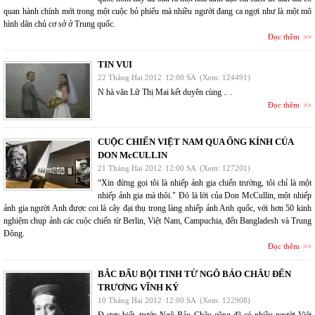
quan hành chính mới trong một cuộc bỏ phiếu mà nhiều người đang ca ngợi như là một mô
hình dân chủ cơ sở ở Trung quốc.
Đọc thêm
TIN VUI
22 Tháng Hai 2012
12:00 SA
(Xem: 124491)
N hà văn Lữ Thị Mai kết duyên cùng .. .
Đọc thêm
CUỘC CHIẾN VIỆT NAM QUA ỐNG KÍNH CỦA
DON McCULLIN
21 Tháng Hai 2012
12:00 SA
(Xem: 127201)
“Xin đừng gọi tôi là nhiếp ảnh gia chiến trường, tôi chỉ là một
nhiếp ảnh gia mà thôi." Đó là lời của Don McCullin, một nhiếp
ảnh gia người Anh được coi là cây đại thụ trong làng nhiếp ảnh Anh quốc, với hơn 50 kinh
nghiệm chụp ảnh các cuộc chiến từ Berlin, Việt Nam, Campuchia, đến Bangladesh và Trung
Đông.
Đọc thêm
BẮC ĐẨU BỘI TINH TỪ NGÔ BẢO CHÂU ĐẾN
TRƯƠNG VĨNH KÝ
10 Tháng Hai 2012
12:00 SA
(Xem: 122908)