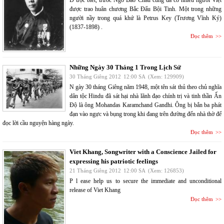
Đ ược biết, trước Ngô Bảo Châu cũng đã có nhiều người Việt
được trao huân chương Bắc Đẩu Bội Tinh. Một trong những
người nầy trong quá khứ là Petrus Key (Trương Vĩnh Ký)
(1837-1898) .
Đọc thêm
Những Ngày 30 Tháng 1 Trong Lịch Sử
30 Tháng Giêng 2012
12:00 SA
(Xem: 129909)
N gày 30 tháng Giêng năm 1948, một tên sát thủ theo chủ nghĩa
dân tộc Hindu đã sát hại nhà lãnh đạo chính trị và tinh thần Ấn
Độ là ông Mohandas Karamchand Gandhi. Ông bị bắn ba phát
đạn vào ngực và bụng trong khi đang trên đường đến nhà thờ để
đọc lời cầu nguyện hàng ngày.
Đọc thêm
Viet Khang, Songwriter with a Conscience Jailed for
expressing his patriotic feelings
21 Tháng Giêng 2012
12:00 SA
(Xem: 126853)
P l ease help us to secure the immediate and unconditional
release of Viet Khang
Đọc thêm