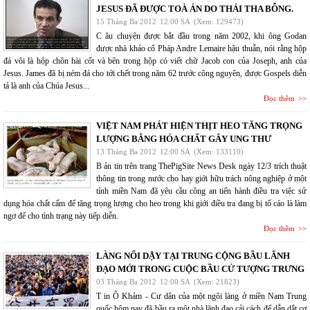
JESUS ĐÃ ĐƯỢC TOÀ ÁN DO THÁI THA BỖNG.
15 Tháng Ba 2012
12:00 SA
(Xem: 129473)
C âu chuyện được bắt đầu trong năm 2002, khi ông Godan
được nhà khảo cổ Pháp Andre Lemaire hậu thuẫn, nói rằng hộp
đá vôi là hộp chôn hài cốt và bên trong hộp có viết chữ Jacob con của Joseph, anh của
Jesus. James đã bị ném đá cho tới chết trong năm 62 trước công nguyên, được Gospels diễn
tả là anh của Chúa Jesus...
Đọc thêm
VIỆT NAM PHÁT HIỆN THỊT HEO TĂNG TRỌNG
LƯỢNG BẰNG HÓA CHẤT GÂY UNG THƯ
13 Tháng Ba 2012
12:00 SA
(Xem: 133110)
B ản tin trên trang ThePigSite News Desk ngày 12/3 trích thuật
thông tin trong nước cho hay giới hữu trách nông nghiệp ở một
tỉnh miền Nam đã yêu cầu công an tiến hành điều tra việc sử
dụng hóa chất cấm để tăng trọng lượng cho heo trong khi giới điều tra đang bị tố cáo là làm
ngơ để cho tình trạng này tiếp diễn.
Đọc thêm
LÀNG NỔI DẬY TẠI TRUNG CỘNG BẦU LÃNH
ĐẠO MỚI TRONG CUỘC BẦU CỬ TƯỢNG TRƯNG
03 Tháng Ba 2012
12:00 SA
(Xem: 21823)
T in Ô Khảm - Cư dân của một ngôi làng ở miền Nam Trung
quốc hôm nay đã bầu ra một nhà lãnh đạo cải cách để dẫn dắt cơ