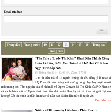
Email của bạn
Trang đầu
Trang trước
10
11
12
13
14
15
16
Trang sau
Trang cuối
“The Tale of Lady Thị Kính” Khai Diễn Thành Công
Tuần Lễ Đầu, Bước Vào Tuần Lễ Thứ Hai Với Khen
Ngợi Từ Khắp Nơi
15 Tháng Hai 2014
12:00 SA
(Xem: 57738)
... m ột điều mà cả 14 người chúng tôi đều đồng ý là nhạc sĩ
P.Q.Phan đã thành công với những dòng nhạc hay tuyệt ngoài
mức mong đợi. Tâm nguyện của cả nhóm là vở Opera Chuyện Bà Thị Kính của P.Q.Phan sẽ
cất cánh thành một vở Opera được lưu diễn khắp nơi ở Hoa Kỳ và trên toàn thế giới. Tại sao
không? Cốt lõi chính là phần âm nhạc và tuần bản đã đạt đến mức độ tuyệt vời.
Đọc thêm
Nước - 2030 tham dự Liên hoan Phim Berlin