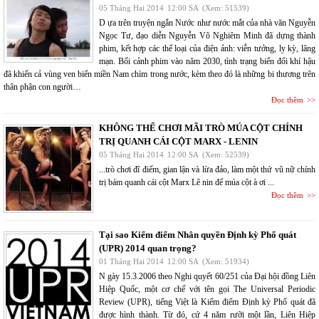
05 Tháng Hai 2014
12:00 SA
(Xem: 51539)
D ựa trên truyện ngắn Nước như nước mắt của nhà văn Nguyễn
Ngọc Tư, đạo diễn Nguyễn Võ Nghiêm Minh đã dựng thành
phim, kết hợp các thể loại của điện ảnh: viễn tưởng, ly kỳ, lãng
mạn. Bối cảnh phim vào năm 2030, tình trạng biến đổi khí hậu
đã khiến cả vùng ven biển miền Nam chìm trong nước, kèm theo đó là những bi thương trên
thân phận con người…
Đọc thêm
KHÔNG THỂ CHƠI MÃI TRÒ MÚA CỘT CHÍNH
TRỊ QUANH CÁI CỘT MARX - LENIN
05 Tháng Hai 2014
12:00 SA
(Xem: 52539)
...trò chơi đĩ điếm, gian lận và lừa đảo, làm một thứ vũ nữ chính
trị bám quanh cái cột Marx Lê nin để múa cột à ơi ...
Đọc thêm
Tại sao Kiểm điểm Nhân quyền Định kỳ Phổ quát
(UPR) 2014 quan trọng?
01 Tháng Hai 2014
12:00 SA
(Xem: 51934)
N gày 15.3.2006 theo Nghi quyết 60/251 của Đại hội đồng Liên
Hiệp Quốc, một cơ chế với tên gọi The Universal Periodic
Review (UPR), tiếng Việt là Kiểm điểm Định kỳ Phổ quát đã
được hình thành. Từ đó, cứ 4 năm rưỡi một lần, Liên Hiệp