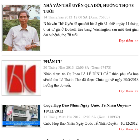
NHÀ VĂN THẾ UYÊN QUA ĐỜI, HƯỞNG THỌ 78
TUỔI
14 Tháng Sáu 2013
12:00 SA
(Xem: 75605)
N hà văn Thế Uyên đã qua đời lúc 5 giờ 31 chiều ngày 11 tháng
6 tại tư gia ở Bothell, tiểu bang Washington sau một thời gian
dài bị bệnh, thọ 78 tuổi.
Đọc thêm
PHÂN ƯU
30 Tháng Năm 2013
12:00 SA
(Xem: 67473)
Nhận được tin Cụ Phao Lô LÊ ĐÌNH CÁT thân phụ của hoạ
sĩ/nhà thơ Lê Thánh Thư đã được Chúa gọi về ngày 29/5/2013
hưởng thọ 85 tuổi.
Đọc thêm
Cuộc Họp Báo Nhân Ngày Quốc Tế Nhân Quyền -
10/12/2012
11 Tháng Mười Hai 2012
12:00 SA
(Xem: 110932)
Cuộc Họp Báo Nhân Ngày Quốc Tế Nhân Quyền - 10/12/2012
Đọc thêm