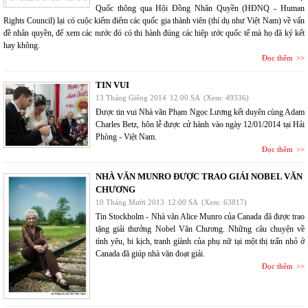
Quốc thông qua Hội Đồng Nhân Quyền (HĐNQ - Human
Rights Council) lại có cuộc kiểm điểm các quốc gia thành viên (thí dụ như Việt Nam) về vấn
đề nhân quyền, để xem các nước đó có thi hành đúng các hiệp ước quốc tế mà họ đã ký kết
hay không.
Đọc thêm
TIN VUI
13 Tháng Giêng 2014
12:00 SA
(Xem: 49336)
Được tin vui Nhà văn Phạm Ngọc Lương kết duyên cùng Adam
Charles Betz, hôn lễ được cử hành vào ngày 12/01/2014 tại Hải
Phòng - Việt Nam.
Đọc thêm
NHÀ VĂN MUNRO ĐƯỢC TRAO GIẢI NOBEL VĂN
CHƯƠNG
10 Tháng Mười 2013
12:00 SA
(Xem: 63817)
Tin Stockholm - Nhà văn Alice Munro của Canada đã được trao
tặng giải thưởng Nobel Văn Chương. Những câu chuyện về
tình yêu, bi kịch, tranh giành của phụ nữ tại một thị trấn nhỏ ở
Canada đã giúp nhà văn đoạt giải.
Đọc thêm