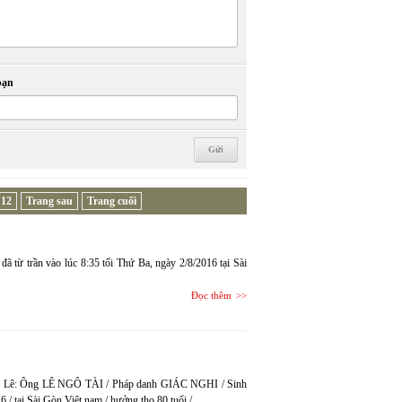
bạn
12
Trang sau
Trang cuối
trần vào lúc 8:35 tối Thứ Ba, ngày 2/8/2016 tại Sài
Đọc thêm
Uyên Lê: Ông LÊ NGÔ TÀI / Pháp danh GIÁC NGHI / Sinh
 tại Sài Gòn Việt nam / hưởng thọ 80 tuổi /