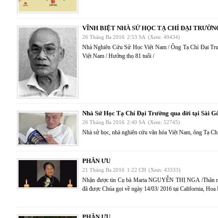
VĨNH BIỆT NHÀ SỬ HỌC TẠ CHÍ ĐẠI TRƯỜN
26 Tháng Ba 2016
2:53 SA
(Xem: 49434)
Nhà Nghiên Cứu Sử Học Việt Nam / Ông Tạ Chí Đại Trườn
Việt Nam / Hưởng thọ 81 tuổi /
Nhà Sử Học Tạ Chí Đại Trường qua đời tại Sài G
26 Tháng Ba 2016
2:40 SA
(Xem: 52745)
Nhà sử học, nhà nghiên cứu văn hóa Việt Nam, ông Tạ Chí 
PHÂN ƯU
21 Tháng Ba 2016
1:22 CH
(Xem: 43333)
Nhận được tin Cụ bà Maria NGUYỄN THỊ NGA /Thân mẫu 
đã được Chúa gọi về ngày 14/03/ 2016 tại California, Hoa 
PHÂN ƯU