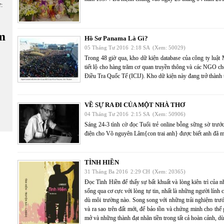
ữ:
m
Hồ Sơ Panama Là Gì?
05 Tháng Tư 2016
2:18 SA
(Xem: 50029)
Trong 48 giờ qua, kho dữ kiện database của công ty luật 
tiết lộ cho hàng trăm cơ quan truyền thông và các NGO c
Điều Tra Quốc Tế (ICIJ). Kho dữ kiện này đang trở thành 
VỀ SỰ RA ĐI CỦA MỘT NHÀ THƠ
04 Tháng Tư 2016
2:15 SA
(Xem: 50906)
Sáng 24-3 tình cờ đọc Tuổi trẻ online bỗng sững sờ trướ
điện cho Võ nguyên Lâm{con trai anh} được biết anh đã m
TÌNH HIỀN
31 Tháng Ba 2016
2:29 CH
(Xem: 20365)
Đọc Tình Hiền để thấy sự bất khuất và lòng kiên trì của
sống qua cơ cực với lòng tự tin, nhất là những người lính
dù môi trường nào. Song song với những trải nghiệm trư
và ra sao trên đất mới, để bảo tồn và chứng minh cho thế 
mở và những thành đạt nhãn tiền trong tất cả hoàn cảnh, dù