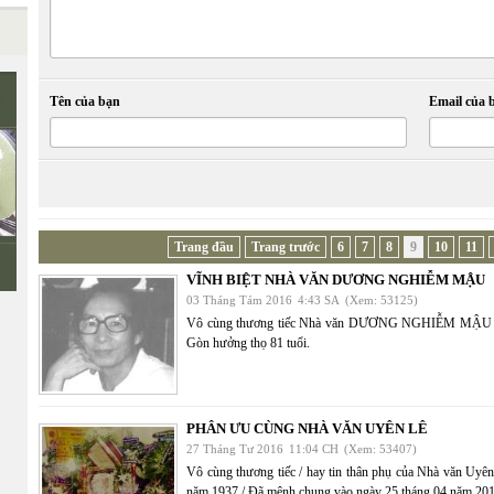
Tên của bạn
Email của 
Trang đầu
Trang trước
6
7
8
9
10
11
VĨNH BIỆT NHÀ VĂN DƯƠNG NGHIỄM MẬU
03 Tháng Tám 2016
4:43 SA
(Xem: 53125)
Vô cùng thương tiếc Nhà văn DƯƠNG NGHIỄM MẬU đã từ 
Gòn hưởng thọ 81 tuổi.
PHÂN ƯU CÙNG NHÀ VĂN UYÊN LÊ
27 Tháng Tư 2016
11:04 CH
(Xem: 53407)
Vô cùng thương tiếc / hay tin thân phụ của Nhà văn 
năm 1937 / Đã mệnh chung vào ngày 25 tháng 04 năm 2016 /