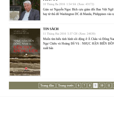
10 Tháng Ba 2016
1:54 SA
(Xem: 43172)
Giáo sư Nguyễn Ngọc Bích cựu giám đốc Ban Việt Ngữ
bay từ thủ đô Washington DC đi Manila, Philippines vào 
TIN SÁCH
11 Tháng Hai 2016
5:37 CH
(Xem: 24630)
Muốn tìm hiểu tình hình sôi động ở Á Châu và Đông Na
Ngự Chiêu và Hoàng Đỗ Vũ : NHỤC HẬN BIỂN ĐÔ
xuất bản
Trang đầu
Trang trước
6
7
8
9
10
11