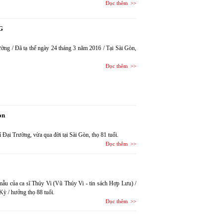
Đọc thêm
G
g / Đã tạ thế ngày 24 tháng 3 năm 2016 / Tại Sài Gòn,
Đọc thêm
òn
Đại Trường, vừa qua đời tại Sài Gòn, thọ 81 tuổi.
Đọc thêm
của ca sĩ Thúy Vi (Vũ Thúy Vi - tin sách Hợp Lưu) /
Kỳ / hưởng thọ 88 tuổi.
Đọc thêm