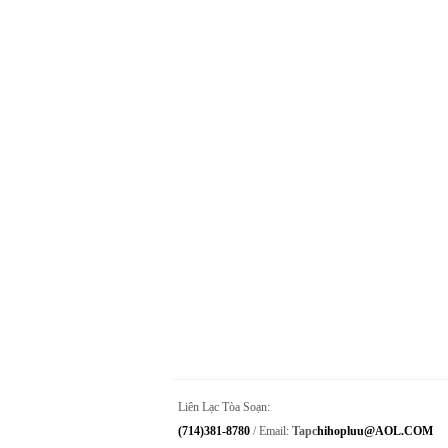
Liên Lạc Tòa Soạn:
(714)381-8780
/ Email:
Tapc
Hihopluu@AOL.COM