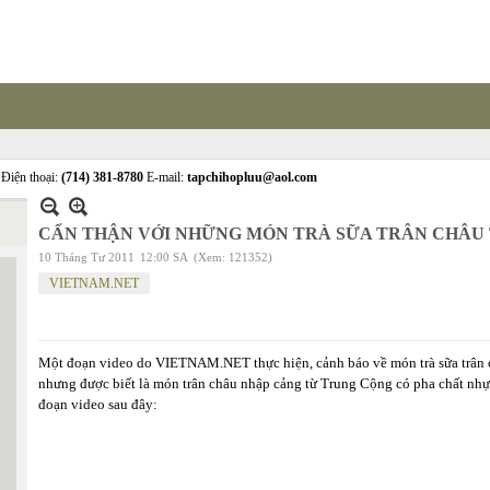
Điện thoại:
(714) 381-8780
E-mail:
tapchihopluu@aol.com
CẨN THẬN VỚI NHỮNG MÓN TRÀ SỮA TRÂN CHÂU 
10 Tháng Tư 2011
12:00 SA
(Xem: 121352)
VIETNAM.NET
Một đoạn video do VIETNAM.NET thực hiện, cảnh báo về món trà sữa trân châ
nhưng được biết là món trân châu nhập cảng từ Trung Cộng có pha chất nhựa
đoạn video sau đây: