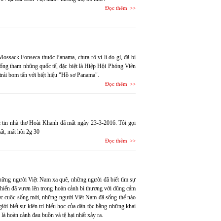
Đọc thêm
Mossack Fonseca thuộc Panama, chưa rõ vì lí do gì, đã bị
hống tham nhũng quốc tế, đặc biệt là Hiệp Hội Phóng Viên
trái bom tấn với biệt hiệu "Hồ sơ Panama".
Đọc thêm
c tin nhà thơ Hoài Khanh đã mất ngày 23-3-2016. Tôi gọi
ất, mất hồi 2g 30
Đọc thêm
 những người Việt Nam xa quê, những người đã biết tìm sự
 chiến đã vươn lên trong hoàn cảnh bi thương với dũng cảm
ớc cuộc sống mới, những người Việt Nam đã sống thế nào
giới biết sự kiên trì hiếu học của dân tộc bằng những khai
 là hoàn cảnh đau buồn và tệ hại nhất xảy ra.