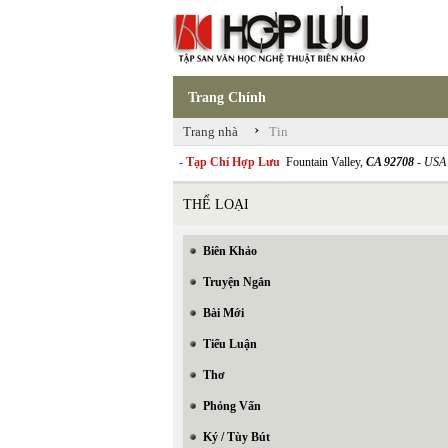
Trang Chính
›
Trang nhà
Tin
- Tạp Chí Hợp Lưu
Fountain Valley,
CA 92708
- USA
THỂ LOẠI
Biên Khảo
Truyện Ngắn
Bài Mới
Tiểu Luận
Thơ
Phỏng Vấn
Ký / Tùy Bút