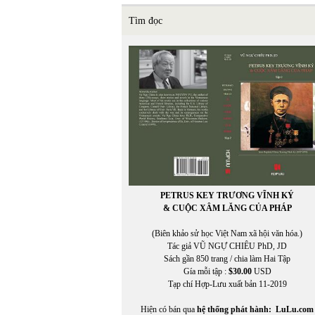
Tìm đọc
PETRUS KEY TRƯƠNG VĨNH KÝ
& CUỘC XÂM LĂNG CỦA PHÁP
(Biên khảo sử học Việt Nam xã hội văn hóa.)
Tác giả VŨ NGỰ CHIÊU PhD, JD
Sách gần 850 trang / chia làm Hai Tập
Gía mỗi tập :
$30.00
USD
Tạp chí Hợp-Lưu xuất bản 11-2019
Hiện có bán qua
hệ thống phát hành:
LuLu.com