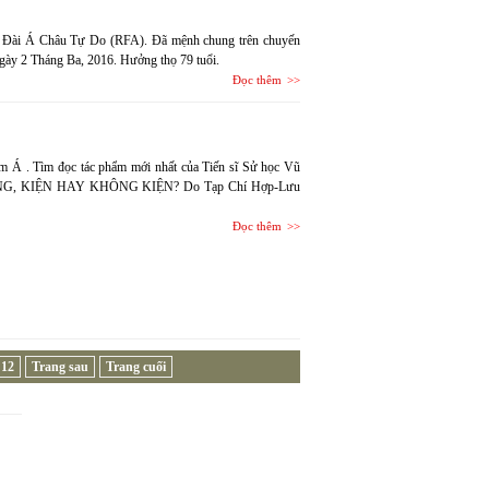
 Đài Á Châu Tự Do (RFA). Đã mệnh chung trên chuyến
ngày 2 Tháng Ba, 2016. Hưởng thọ 79 tuổi.
Đọc thêm
m Á . Tìm đọc tác phẩm mới nhất của Tiến sĩ Sử học Vũ
NG, KIỆN HAY KHÔNG KIỆN? Do Tạp Chí Hợp-Lưu
Đọc thêm
12
Trang sau
Trang cuối