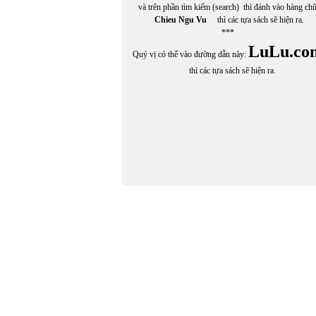
và trên phần tìm kiếm (search) thì đánh vào hàng ch
Chieu Ngu Vu
thì các tựa sách sẽ hiện ra.
***
LuLu.co
Quý vị có thể vào đường dẫn này:
thì các tựa sách sẽ hiện ra.