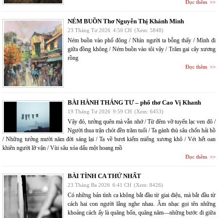
Đọc thêm
NÉM BUỒN Thơ Nguyễn Thị Khánh Minh
23 Tháng Tư 2026
4:50 CH
(Xem: 5848)
Ném buồn vào phố đông / Nhìn người ta bỗng thấy / Mình đi
giữa đồng không / Ném buồn vào tôi vậy / Trăm gai cây xương
rồng
Đọc thêm
BÀI HÀNH THÁNG TƯ – phổ thơ Cao Vị Khanh
19 Tháng Tư 2026
9:59 CH
(Xem: 6453)
Vậy đó, tưởng quên mà vẫn nhớ / Từ đêm vỡ tuyến lạc ven đô /
Người thua trận chót đền trăm tuổi / Ta gánh thù sâu chốn hải hồ
/ Những tưởng mười năm đời sáng lại / Ta về bươi kiếm miểng xương khô / Vét hết oan
khiên người lỡ vận / Vùi sâu xóa dấu một hoang mồ
Đọc thêm
BÀI TÌNH CA THỨ NHẤT
23 Tháng Ba 2026
6:41 CH
(Xem: 8426)
Có những bản tình ca không bắt đầu từ giai điệu, mà bắt đầu từ
cách hai con người lắng nghe nhau. Âm nhạc gọi tên những
khoảng cách ấy là quãng bốn, quãng năm—những bước đi giữa