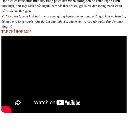
Đặc biệt, ca khúc được trình bày trong phiên bản
video trắng đen
do chính
Đặng Hiền
thực hiện, như một cách nhấn mạnh thêm sắc thái hồi ức, gợi lại vẻ đẹp mong manh và sự
tiếc nuối của thời gian.
🎶
“Tiếc Nụ Quỳnh Hương” – một cuộc gặp gỡ giữa thơ và nhạc, giữa quá khứ và hiện tại,
để lại trong lòng người nghe dư âm của tình yêu, của ký ức, và của nỗi buồn đẹp đến nao
lòng.
🎶
TẠP CHÍ HỢP LƯU