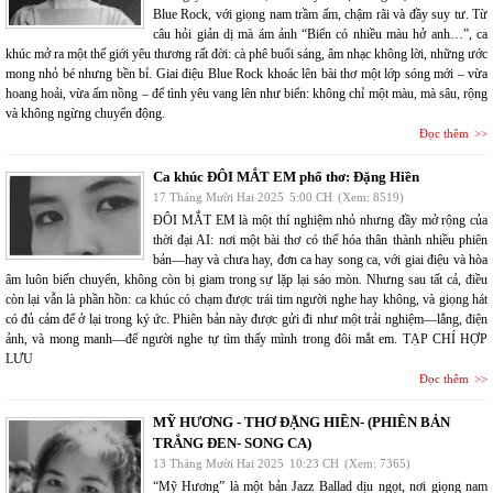
Blue Rock, với giọng nam trầm ấm, chậm rãi và đầy suy tư. Từ
câu hỏi giản dị mà ám ảnh “Biển có nhiều màu hở anh…”, ca
khúc mở ra một thế giới yêu thương rất đời: cà phê buổi sáng, âm nhạc không lời, những ước
mong nhỏ bé nhưng bền bỉ. Giai điệu Blue Rock khoác lên bài thơ một lớp sóng mới – vừa
hoang hoải, vừa ấm nồng – để tình yêu vang lên như biển: không chỉ một màu, mà sâu, rộng
và không ngừng chuyển động.
Đọc thêm
Ca khúc ĐÔI MẮT EM phổ thơ: Đặng Hiền
17 Tháng Mười Hai 2025
5:00 CH
(Xem: 8519)
ĐÔI MẮT EM là một thí nghiệm nhỏ nhưng đầy mở rộng của
thời đại AI: nơi một bài thơ có thể hóa thân thành nhiều phiên
bản—hay và chưa hay, đơn ca hay song ca, với giai điệu và hòa
âm luôn biến chuyển, không còn bị giam trong sự lặp lại sáo mòn. Nhưng sau tất cả, điều
còn lại vẫn là phần hồn: ca khúc có chạm được trái tim người nghe hay không, và giọng hát
có đủ cảm để ở lại trong ký ức. Phiên bản này được gửi đi như một trải nghiệm—lắng, điện
ảnh, và mong manh—để người nghe tự tìm thấy mình trong đôi mắt em. TẠP CHÍ HỢP
LƯU
Đọc thêm
MỸ HƯƠNG - THƠ ĐẶNG HIỀN- (PHIÊN BẢN
TRẮNG ĐEN- SONG CA)
13 Tháng Mười Hai 2025
10:23 CH
(Xem: 7365)
“Mỹ Hương” là một bản Jazz Ballad dịu ngọt, nơi giọng nam