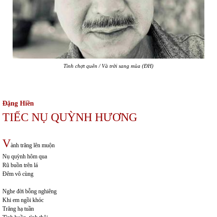
Tình chợt quên / Và trời sang mùa (ĐH)
Đặng Hiền
TIẾC NỤ QUỲNH HƯƠNG
V
ành trăng lên muộn
Nụ quỳnh hôm qua
Rũ buồn trên lá
Đêm vô cùng
Nghe đời bỗng nghiêng
Khi em ngồi khóc
Trăng hạ tuần