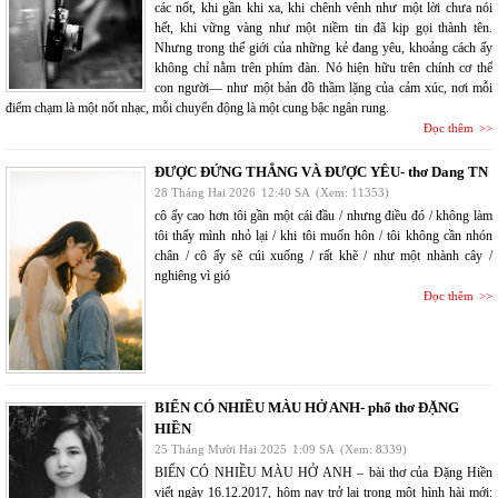
các nốt, khi gần khi xa, khi chênh vênh như một lời chưa nói
hết, khi vững vàng như một niềm tin đã kịp gọi thành tên.
Nhưng trong thế giới của những kẻ đang yêu, khoảng cách ấy
không chỉ nằm trên phím đàn. Nó hiện hữu trên chính cơ thể
con người— như một bản đồ thầm lặng của cảm xúc, nơi mỗi
điểm chạm là một nốt nhạc, mỗi chuyển động là một cung bậc ngân rung.
Đọc thêm
ĐƯỢC ĐỨNG THẲNG VÀ ĐƯỢC YÊU- thơ Dang TN
28 Tháng Hai 2026
12:40 SA
(Xem: 11353)
cô ấy cao hơn tôi gần một cái đầu / nhưng điều đó / không làm
tôi thấy mình nhỏ lại / khi tôi muốn hôn / tôi không cần nhón
chân / cô ấy sẽ cúi xuống / rất khẽ / như một nhành cây /
nghiêng vì gió
Đọc thêm
BIỂN CÓ NHIỀU MÀU HỞ ANH- phổ thơ ĐẶNG
HIỀN
25 Tháng Mười Hai 2025
1:09 SA
(Xem: 8339)
BIỂN CÓ NHIỀU MÀU HỞ ANH – bài thơ của Đặng Hiền
viết ngày 16.12.2017, hôm nay trở lại trong một hình hài mới: