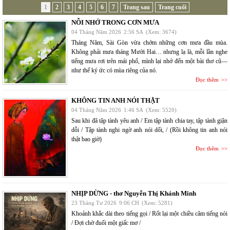
1
2
3
4
5
6
7
Trang sau
Trang cuối
NỖI NHỚ TRONG CƠN MƯA
04 Tháng Năm 2026
2:56 SA
(Xem: 3674)
Tháng Năm, Sài Gòn vừa chớm những cơn mưa đầu mùa.
Không phải mưa tháng Mười Hai… nhưng lạ là, mỗi lần nghe
tiếng mưa rơi trên mái phố, mình lại nhớ đến một bài thơ cũ—
như thể ký ức có mùa riêng của nó.
Đọc thêm
KHÔNG TIN ANH NÓI THẬT
04 Tháng Năm 2026
1:46 SA
(Xem: 5520)
Sau khi đã tập tành yêu anh / Em tập tành chia tay, tập tành giận
dỗi / Tập tành nghi ngờ anh nói dối, / (Rồi không tin anh nói
thật bao giờ)
Đọc thêm
NHỊP DỪNG - thơ Nguyễn Thị Khánh Minh
23 Tháng Tư 2026
9:06 CH
(Xem: 5281)
Khoảnh khắc dài theo tiếng gọi / Rốt lại một chiều câm tiếng nói
/ Đợi chờ đuối một giấc mơ /