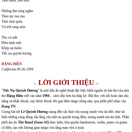
Tình buồn, tình thôi
Những đợt sóng ngầm
Theo tay run run
Tình chợt quên
Và trời sang mùa
Thu và mắt
Đêm lạnh môi
Khép mi buồn
Tiếc nụ quỳnh hương
ĐẶNG HIỀN
California 09-26-1994
LỜI GIỚI THIỆU
✨
✨
“
Tiếc Nụ Quỳnh Hương
” là một dấu ấn nghệ thuật đặc biệt, khởi nguồn từ bài thơ của nhà
thơ
Đặng Hiền
viết vào năm
1994
– cách đây hơn ba thập kỷ. Bài thơ, với nỗi hoài cảm dịu
dàng và khắc khoải, nay được khoác lên giai điệu tango nồng nàn, qua phần phổ nhạc của
Dang TN
.
Giọng hát nữ
Lê Quỳnh Hương
mang đến sắc thái vừa mong manh vừa da diết, như tái
hiện những rung động sâu lắng của một nụ quỳnh trong đêm, mong manh mà ám ảnh. Phần
phối âm do
The Band (Suno AI)
thực hiện, hòa quyện bandoneon, violin, piano và guitar
cổ điển, tạo nên không gian tango vừa lãng mạn vừa u hoài.