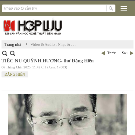
›
Trang nhà
Video & Audio : Nhạc & . . .
Trước
Sau
TIẾC NỤ QUỲNH HƯƠNG- thơ Đặng Hiền
06 Tháng Chín 2025
11:42 CH
(Xem: 17083)
ĐẶNG HIỀN