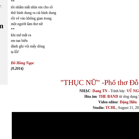
**
ữ:
tôi nhắm mắt nhìn em cho rõ
thử hình dung ra cái hình dung
rồi vẽ vào không gian trong
m
một người làm thơ nữ
**
khi mở mắt ra
em tan biến
đành ghi vội mấy dòng
tạ lỗi!
Đỗ Hồng Ngọc
(9.2014)
"THỤC NỮ" -Phổ thơ Đỗ
NHẠC
:
Dang TN
- Trình bày:
VŨ NG
Hòa âm
:
THE BAND
từ ứng dụng 
Video editor
:
Đặng Hiền
Studio:
TCHL
, August 11, 2