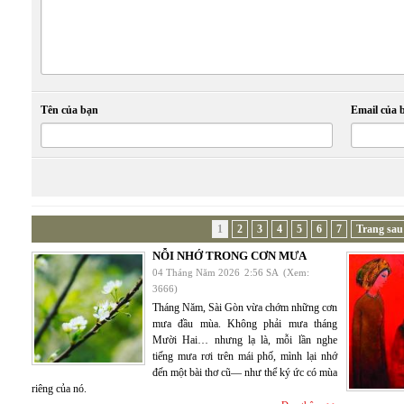
Tên của bạn
Email của 
1
2
3
4
5
6
7
Trang sau
NỖI NHỚ TRONG CƠN MƯA
04 Tháng Năm 2026
2:56 SA
(Xem:
3666)
Tháng Năm, Sài Gòn vừa chớm những cơn
mưa đầu mùa. Không phải mưa tháng
Mười Hai… nhưng lạ là, mỗi lần nghe
tiếng mưa rơi trên mái phố, mình lại nhớ
đến một bài thơ cũ— như thể ký ức có mùa
riêng của nó.