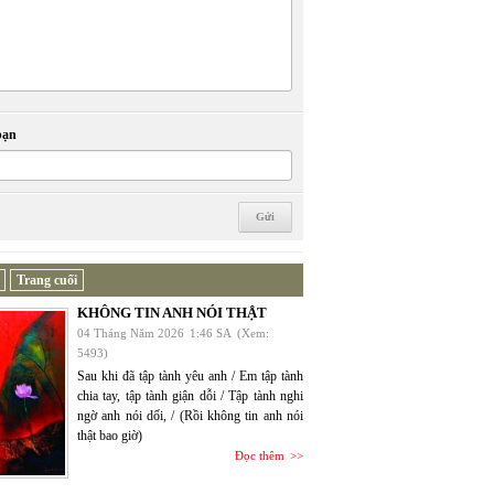
bạn
Trang cuối
KHÔNG TIN ANH NÓI THẬT
04 Tháng Năm 2026
1:46 SA
(Xem:
5493)
Sau khi đã tập tành yêu anh / Em tập tành
chia tay, tập tành giận dỗi / Tập tành nghi
ngờ anh nói dối, / (Rồi không tin anh nói
thật bao giờ)
Đọc thêm