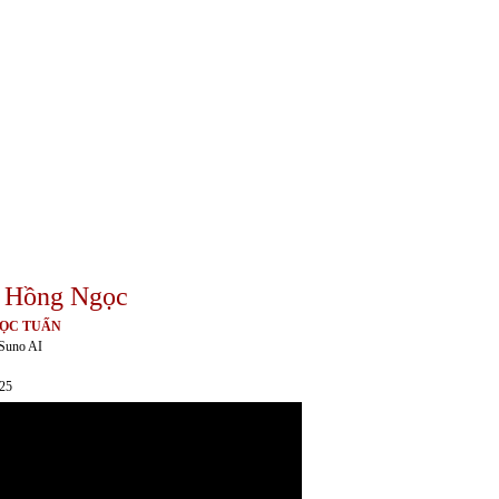
 Hồng Ngọc
ỌC TUẤN
Suno AI
025