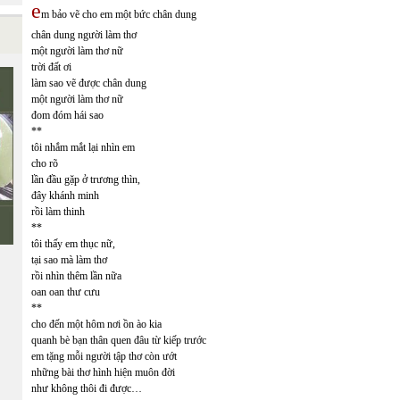
e
m bảo vẽ cho em một bức chân dung
chân dung người làm thơ
một người làm thơ nữ
trời đất ơi
làm sao vẽ được chân dung
một người làm thơ nữ
đom đóm hái sao
**
tôi nhắm mắt lại nhìn em
cho rõ
lần đầu gặp ở trương thìn,
đây khánh minh
rồi làm thinh
**
tôi thấy em thục nữ,
tại sao mà làm thơ
rồi nhìn thêm lần nữa
oan oan thư cưu
**
cho đến một hôm nơi ồn ào kia
quanh bè bạn thân quen đâu từ kiếp trước
em tặng mỗi người tập thơ còn ướt
những bài thơ hình hiện muôn đời
như không thôi đi được…