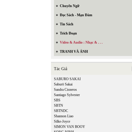
Chuyển Ngữ
Đọc Sách - Mạn Đàm
Tin Sách
Trích Đoạn
Video & Audio : Nhạc & . . .
TRANH VÀ ẢNH
Tác Giả
SABURO SAKAI
Saburō Sakai
Sandra Cisneros
Santiago Sylvester
SBS
SBTN
SBTNDC
Shannon Liao
Silke-Joyce
SIMON VAN BOOY