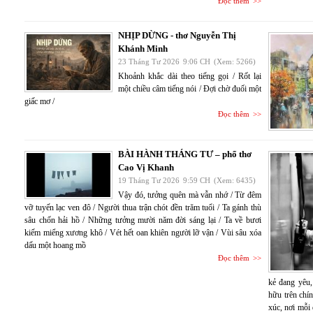
Đọc thêm
NHỊP DỪNG - thơ Nguyễn Thị
Khánh Minh
23 Tháng Tư 2026
9:06 CH
(Xem: 5266)
Khoảnh khắc dài theo tiếng gọi / Rốt lại
một chiều câm tiếng nói / Đợi chờ đuối một
giấc mơ /
Đọc thêm
BÀI HÀNH THÁNG TƯ – phổ thơ
Cao Vị Khanh
19 Tháng Tư 2026
9:59 CH
(Xem: 6435)
Vậy đó, tưởng quên mà vẫn nhớ / Từ đêm
vỡ tuyến lạc ven đô / Người thua trận chót đền trăm tuổi / Ta gánh thù
sâu chốn hải hồ / Những tưởng mười năm đời sáng lại / Ta về bươi
kiếm miểng xương khô / Vét hết oan khiên người lỡ vận / Vùi sâu xóa
dấu một hoang mồ
Đọc thêm
kẻ đang yêu,
hữu trên chí
xúc, nơi mỗi