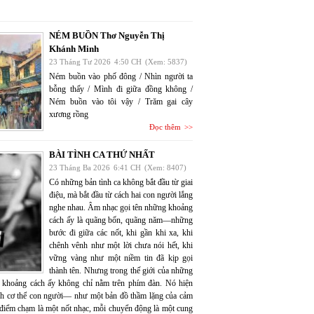
NÉM BUỒN Thơ Nguyễn Thị
Khánh Minh
23 Tháng Tư 2026
4:50 CH
(Xem: 5837)
Ném buồn vào phố đông / Nhìn người ta
bỗng thấy / Mình đi giữa đồng không /
Ném buồn vào tôi vậy / Trăm gai cây
xương rồng
Đọc thêm
BÀI TÌNH CA THỨ NHẤT
23 Tháng Ba 2026
6:41 CH
(Xem: 8407)
Có những bản tình ca không bắt đầu từ giai
điệu, mà bắt đầu từ cách hai con người lắng
nghe nhau. Âm nhạc gọi tên những khoảng
cách ấy là quãng bốn, quãng năm—những
bước đi giữa các nốt, khi gần khi xa, khi
chênh vênh như một lời chưa nói hết, khi
vững vàng như một niềm tin đã kịp gọi
thành tên. Nhưng trong thế giới của những
 khoảng cách ấy không chỉ nằm trên phím đàn. Nó hiện
nh cơ thể con người— như một bản đồ thầm lặng của cảm
 điểm chạm là một nốt nhạc, mỗi chuyển động là một cung