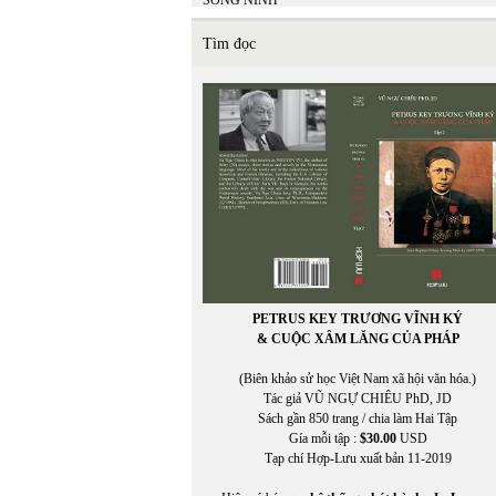
SONG NINH
SONG THAO
SUZANNE WANG
Tìm đọc
SỸ LIÊM
PETRUS KEY TRƯƠNG VĨNH KÝ
& CUỘC XÂM LĂNG CỦA PHÁP
(Biên khảo sử học Việt Nam xã hội văn hóa.)
Tác giả VŨ NGỰ CHIÊU PhD, JD
Sách gần 850 trang / chia làm Hai Tập
Gía mỗi tập :
$30.00
USD
Tạp chí Hợp-Lưu xuất bản 11-2019