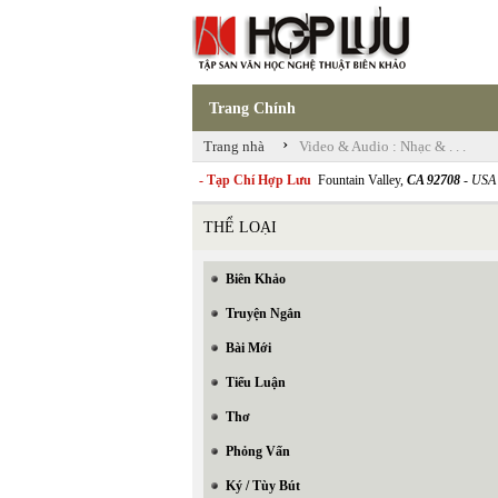
Trang Chính
›
Trang nhà
Video & Audio : Nhạc & . . .
- Tạp Chí Hợp Lưu
Fountain Valley,
CA 92708
- USA
THỂ LOẠI
Biên Khảo
Truyện Ngắn
Bài Mới
Tiểu Luận
Thơ
Phỏng Vấn
Ký / Tùy Bút