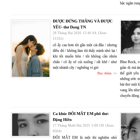
bậc ngân run
ĐƯỢC ĐỨNG THẲNG VÀ ĐƯỢC
YÊU- thơ Dang TN
28 Tháng Hai 2026
12:40 SA
(Xem:
11332)
cô ấy cao hơn tôi gần một cái đầu / nhưng
điều đó / không làm tôi thấy mình nhỏ lại /
khi tôi muốn hôn / tôi không cần nhón
chân / cô ấy sẽ cúi xuống / rất khẽ / như
Blue Rock, v
một nhành cây / nghiêng vì gió
giản dị mà á
thế giới yêu
Đọc thêm
những ước mo
bài thơ một 
vang lên như
chuyển động.
Ca khúc ĐÔI MẮT EM phổ thơ:
Đặng Hiền
17 Tháng Mười Hai 2025
5:00 CH
(Xem:
8504)
ĐÔI MẮT EM là một thí nghiệm nhỏ