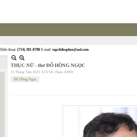
Điện thoại:
(714) 381-8780
E-mail:
tapchihopluu@aol.com
THỤC NỮ - thơ ĐỖ HỒNG NGỌC
13 Tháng Tám 2025
6:55 SA
(Xem: 8300)
Đỗ Hồng Ngọc