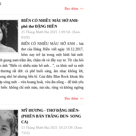
g.
Đọc thêm
BIỂN CÓ NHIỀU MÀU HỞ ANH-
phổ thơ ĐẶNG HIỀN
25 Tháng Mười Hai 2025
1:09 SA
(Xem:
8329)
BIỂN CÓ NHIỀU MÀU HỞ ANH – bài
thơ của Đặng Hiền viết ngày 16.12.2017,
hôm nay trở lại trong một hình hài mới:
ới giọng nam trầm ấm, chậm rãi và đầy suy tư. Từ câu hỏi
m ảnh “Biển có nhiều màu hở anh…”, ca khúc mở ra một
 thương rất đời: cà phê buổi sáng, âm nhạc không lời,
ng nhỏ bé nhưng bền bỉ. Giai điệu Blue Rock khoác lên
lớp sóng mới – vừa hoang hoải, vừa ấm nồng – để tình yêu
 biển: không chỉ một màu, mà sâu, rộng và không ngừng
Đọc thêm
MỸ HƯƠNG - THƠ ĐẶNG HIỀN-
(PHIÊN BẢN TRẮNG ĐEN- SONG
CA)
13 Tháng Mười Hai 2025
10:23 CH
(Xem:
7353)