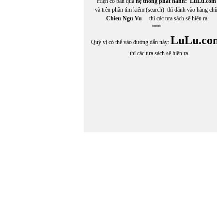
Hiện có bán qua
hệ thống phát hành:
LuLu.com
và trên phần tìm kiếm (search) thì đánh vào hàng ch
Chieu Ngu Vu
thì các tựa sách sẽ hiện ra.
***
LuLu.co
Quý vị có thể vào đường dẫn này:
thì các tựa sách sẽ hiện ra.