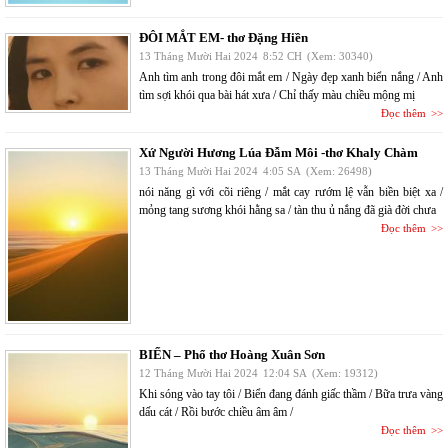
ĐÔI MẮT EM- thơ Đặng Hiền
13 Tháng Mười Hai 2024
8:52 CH
(Xem: 30340)
Anh tìm anh trong đôi mắt em / Ngày đẹp xanh biển nắng / Anh
tìm sợi khói qua bài hát xưa / Chỉ thấy màu chiều mộng mị
Đọc thêm
Xứ Người Hương Lúa Đẫm Môi -thơ Khaly Chàm
13 Tháng Mười Hai 2024
4:05 SA
(Xem: 26498)
nói năng gì với cõi riêng / mắt cay rướm lệ vẫn biền biệt xa /
mỏng tang sương khói hằng sa / tàn thu ủ nắng đã già đời chưa
Đọc thêm
BIỂN – Phổ thơ Hoàng Xuân Sơn
12 Tháng Mười Hai 2024
12:04 SA
(Xem: 19312)
Khi sóng vào tay tôi / Biển đang đánh giấc thầm / Bữa trưa vàng
dấu cát / Rồi bước chiều âm âm /
Đọc thêm