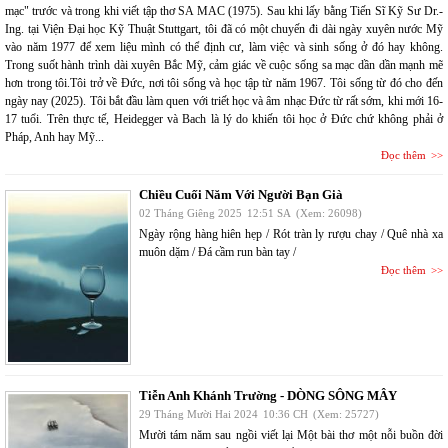
mạc" trước và trong khi viết tập thơ SA MAC (1975). Sau khi lấy bằng Tiến Sĩ Kỹ Sư Dr.-
Ing. tại Viện Đại học Kỹ Thuật Stuttgart, tôi đã có một chuyến đi dài ngày xuyên nước Mỹ
vào năm 1977 để xem liệu mình có thể định cư, làm việc và sinh sống ở đó hay không.
Trong suốt hành trình dài xuyên Bắc Mỹ, cảm giác về cuộc sống sa mạc dần dần mạnh mẽ
hơn trong tôi.Tôi trở về Đức, nơi tôi sống và học tập từ năm 1967. Tôi sống từ đó cho đến
ngày nay (2025). Tôi bắt đầu làm quen với triết học và âm nhạc Đức từ rất sớm, khi mới 16-
17 tuổi. Trên thực tế, Heidegger và Bach là lý do khiến tôi học ở Đức chứ không phải ở
Pháp, Anh hay Mỹ...
Đọc thêm
Chiều Cuối Năm Với Người Bạn Già
02 Tháng Giêng 2025
12:51 SA
(Xem: 26098)
Ngày rộng hàng hiên hẹp / Rót tràn ly rượu chay / Quê nhà xa
muôn dặm / Đá cầm run bàn tay /
Đọc thêm
Tiễn Anh Khánh Trường - DÒNG SÔNG MÂY
29 Tháng Mười Hai 2024
10:36 CH
(Xem: 25727)
Mười tám năm sau ngồi viết lại Một bài thơ một nỗi buồn đời