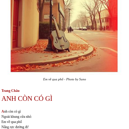
Em về qua phố - Photo by Suno
Trang Châu
ANH CÒN CÓ GÌ
A
nh còn có gì
Ngoài khung cửa nhỏ:
Em về qua phố
Nắng rực đường đi!