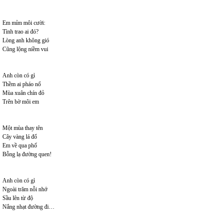
Em mỉm môi cười:
Tình trao ai đó?
Lòng anh không gió
Cũng lộng niềm vui
Anh còn có gì
Thềm ai pháo nổ
Mùa xuân chín đỏ
Trên bờ môi em
Một mùa thay tên
Cây vàng lá đổ
Em về qua phố
Bỗng lạ đường quen!
Anh còn có gì
Ngoài trăm nỗi nhớ
Sầu lên từ độ
Nắng nhạt đường đi…