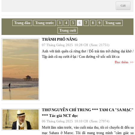
Trang đầu
Trang trước
3
4
5
6
7
8
9
Trang sau
Trang cuối
THÀNH PHỐ NẮNG
07 Tháng Giêng 2025
10:28 CH
(Xem: 21751)
Anh với tình quên cả rừng thơ / Dỗ trái tim trở chứng dại khờ /
Tập ảnh cũ nụ cười ở lại / Con đường về xốc nổi lời ca
Đọc thêm
THƠ NGUYỄN CHÍ TRUNG *** TAM CA "SA MẠC"
*** Tác giả NCT đọc
06 Tháng Giêng 2025
10:10 CH
(Xem: 27974)
Mười lăm năm trước, vào cuối mùa thu, tôi có chuyến đi đến sa
mạc Sahara ở Maroc. Tôi đã mang trong mình "cảm giác sa