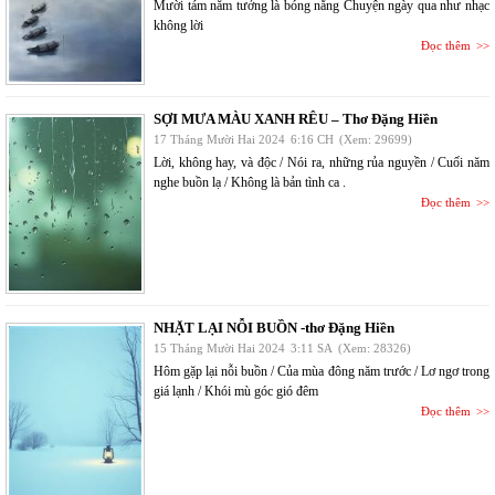
Mười tám năm tưởng là bóng nắng Chuyện ngày qua như nhạc
không lời
Đọc thêm
SỢI MƯA MÀU XANH RÊU – Thơ Đặng Hiền
17 Tháng Mười Hai 2024
6:16 CH
(Xem: 29699)
Lời, không hay, và độc / Nói ra, những rủa nguyền / Cuối năm
nghe buồn lạ / Không là bản tình ca .
Đọc thêm
NHẶT LẠI NỖI BUỒN -thơ Đặng Hiền
15 Tháng Mười Hai 2024
3:11 SA
(Xem: 28326)
Hôm gặp lại nỗi buồn / Của mùa đông năm trước / Lơ ngơ trong
giá lạnh / Khói mù góc gió đêm
Đọc thêm