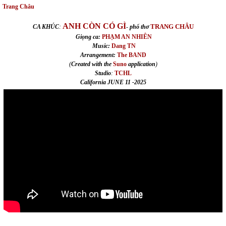
Trang Châu
ANH CÒN CÓ GÌ
TRANG CHÂU
CA KHÚC
:
-
phổ thơ
Giọng ca:
PHẠM AN NHIÊN
Music:
Dang TN
Arrangement:
The BAND
(
Created with the
Suno
application
)
Studio
:
TCHL
California JUNE 11 -2025