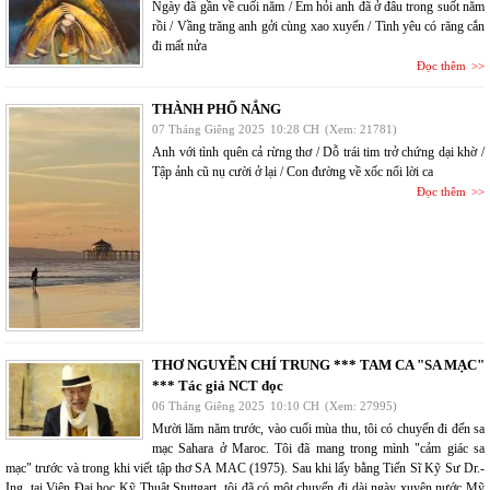
Ngày đã gần về cuối năm / Em hỏi anh đã ở đâu trong suốt năm
rồi / Vầng trăng anh gởi cùng xao xuyến / Tình yêu có răng cắn
đi mất nửa
Đọc thêm
THÀNH PHỐ NẮNG
07 Tháng Giêng 2025
10:28 CH
(Xem: 21781)
Anh với tình quên cả rừng thơ / Dỗ trái tim trở chứng dại khờ /
Tập ảnh cũ nụ cười ở lại / Con đường về xốc nổi lời ca
Đọc thêm
THƠ NGUYỄN CHÍ TRUNG *** TAM CA "SA MẠC"
*** Tác giả NCT đọc
06 Tháng Giêng 2025
10:10 CH
(Xem: 27995)
Mười lăm năm trước, vào cuối mùa thu, tôi có chuyến đi đến sa
mạc Sahara ở Maroc. Tôi đã mang trong mình "cảm giác sa
mạc" trước và trong khi viết tập thơ SA MAC (1975). Sau khi lấy bằng Tiến Sĩ Kỹ Sư Dr.-
Ing. tại Viện Đại học Kỹ Thuật Stuttgart, tôi đã có một chuyến đi dài ngày xuyên nước Mỹ