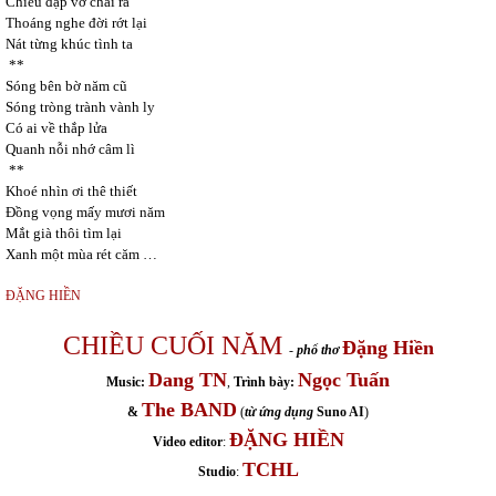
Chiều đập vỡ chai ra
Thoáng nghe đời rớt lại
Nát từng khúc tình ta
**
Sóng bên bờ năm cũ
Sóng tròng trành vành ly
Có ai về thắp lửa
Quanh nỗi nhớ câm lì
**
Khoé nhìn ơi thê thiết
Đồng vọng mấy mươi năm
Mắt già thôi tìm lại
Xanh một mùa rét căm …
ĐẶNG HIỀN
CHIỀU CUỐI NĂM
Đặng Hiền
-
phổ thơ
Dang TN
Ngọc Tuấn
Music:
,
Trình bày:
The BAND
&
(
từ ứng dụng
Suno AI
)
ĐẶNG HIỀN
Video editor
:
TCHL
Studio
: