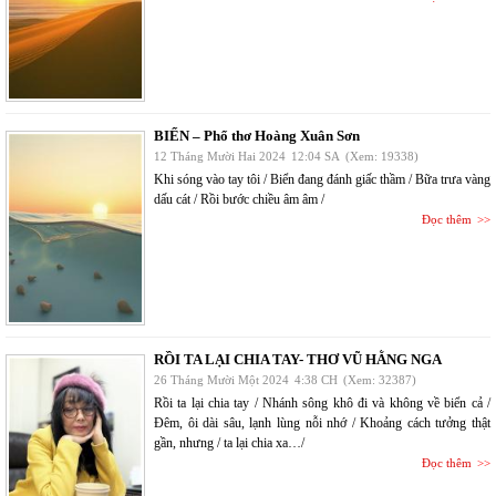
BIỂN – Phổ thơ Hoàng Xuân Sơn
12 Tháng Mười Hai 2024
12:04 SA
(Xem: 19338)
Khi sóng vào tay tôi / Biển đang đánh giấc thầm / Bữa trưa vàng
dấu cát / Rồi bước chiều âm âm /
Đọc thêm
RỒI TA LẠI CHIA TAY- THƠ VŨ HẰNG NGA
26 Tháng Mười Một 2024
4:38 CH
(Xem: 32387)
Rồi ta lại chia tay / Nhánh sông khô đi và không về biển cả /
Đêm, ôi dài sâu, lạnh lùng nỗi nhớ / Khoảng cách tưởng thật
gần, nhưng / ta lại chia xa…/
Đọc thêm