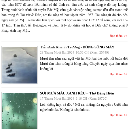
vào năm 1977 để xem liệu mình có thể định cư, làm việc và sinh sống ở đó hay không.
Trong suốt hành trình dài xuyên Bắc Mỹ, cảm giác về cuộc sống sa mạc dần dần mạnh mẽ
hơn trong tôi.Tôi trở về Đức, nơi tôi sống và học tập từ năm 1967. Tôi sống từ đó cho đến
ngày nay (2025). Tôi bắt đầu làm quen với triết học và âm nhạc Đức từ rất sớm, khi mới 16-
17 tuổi. Trên thực tế, Heidegger và Bach là lý do khiến tôi học ở Đức chứ không phải ở
Pháp, Anh hay Mỹ...
Đọc thêm
Tiễn Anh Khánh Trường - DÒNG SÔNG MÂY
29 Tháng Mười Hai 2024
10:36 CH
(Xem: 25749)
Mười tám năm sau ngồi viết lại Một bài thơ một nỗi buồn đời
Mười tám năm tưởng là bóng nắng Chuyện ngày qua như nhạc
không lời
Đọc thêm
SỢI MƯA MÀU XANH RÊU – Thơ Đặng Hiền
17 Tháng Mười Hai 2024
6:16 CH
(Xem: 29720)
Lời, không hay, và độc / Nói ra, những rủa nguyền / Cuối năm
nghe buồn lạ / Không là bản tình ca .
Đọc thêm