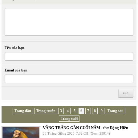
Tên của bạn
Email của bạn
Trang đầu
Trang trước
3
4
5
6
7
8
9
Trang sau
Trang cuối
VẦNG TRĂNG GẦN CUỐI NĂM - thơ Đặng Hiền
23 Tháng Giêng 2025
7:32 CH
(Xem: 23814)