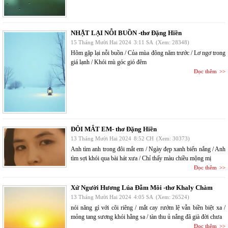
NHẶT LẠI NỖI BUỒN -thơ Đặng Hiền
15 Tháng Mười Hai 2024
3:11 SA
(Xem: 28348)
Hôm gặp lại nỗi buồn / Của mùa đông năm trước / Lơ ngơ trong
giá lạnh / Khói mù góc gió đêm
Đọc thêm
ĐÔI MẮT EM- thơ Đặng Hiền
13 Tháng Mười Hai 2024
8:52 CH
(Xem: 30373)
Anh tìm anh trong đôi mắt em / Ngày đẹp xanh biển nắng / Anh
tìm sợi khói qua bài hát xưa / Chỉ thấy màu chiều mộng mị
Đọc thêm
Xứ Người Hương Lúa Đẫm Môi -thơ Khaly Chàm
13 Tháng Mười Hai 2024
4:05 SA
(Xem: 26524)
nói năng gì với cõi riêng / mắt cay rướm lệ vẫn biền biệt xa /
mỏng tang sương khói hằng sa / tàn thu ủ nắng đã già đời chưa
Đọc thêm