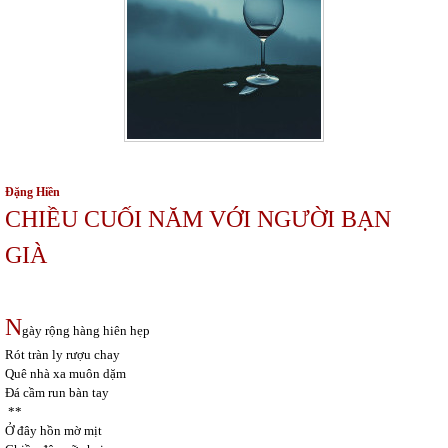
Đặng Hiền
CHIỀU CUỐI NĂM VỚI NGƯỜI BẠN
GIÀ
N
gày rộng hàng hiên hẹp
Rót tràn ly rượu chay
Quê nhà xa muôn dặm
Đá cầm run bàn tay
**
Ở đây hồn mờ mịt