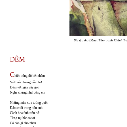
Bìa tập thơ Đặng Hiền- tranh Khánh Tr
ĐÊM
C
hiếc bóng đỗ bên thềm
Vết buồn loang nỗi nhớ
Đêm vỡ ngàn cây gọi
Nghe chừng như tiếng em
Những mùa xưa tưởng quên
Đâm chồi trong hồn anh
Cành hoa tình trốn nở
Từng nụ hồn tả tơi
Có còn gì cho nhau