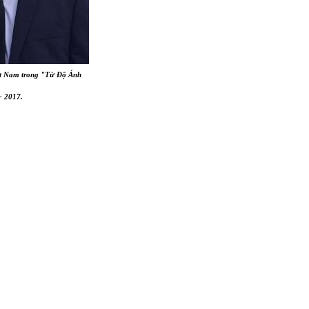
ật Nam trong
"Từ Độ Ánh
- 2017.