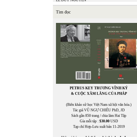
LÊ DUY NGUYÊN
LÊ GIANG TRẦN
lê hữu
Tìm đọc
LÊ LAN THU
Lê Minh Hiền
LÊ MINH HIỂN
LÊ MINH NHỰT
LÊ MINH PHONG
Lê Ngân Hằng
Lê Nguyệt Minh
Lê Nho Quế Sơn
Le Nouvel Observateur
LE PAYS
Lê Phong Quan
LÊ QUỲNH MAI
LÊ THÁNH THƯ
PETRUS KEY TRƯƠNG VĨNH KÝ
Lê Thị Dương
& CUỘC XÂM LĂNG CỦA PHÁP
LÊ THỊ HUỆ
LÊ THỊ THẤM VÂN
(Biên khảo sử học Việt Nam xã hội văn hóa.)
Lê Thị Thanh Thảo
Tác giả VŨ NGỰ CHIÊU PhD, JD
Lê Thị Thanh Thảo chuyển ngữ
Sách gần 850 trang / chia làm Hai Tập
LÊ THỜI TÂN
Gía mỗi tập :
$30.00
USD
LÊ TRÀ MY
Tạp chí Hợp-Lưu xuất bản 11-2019
LÊ VĂN HIẾU
Lê Văn Khoa