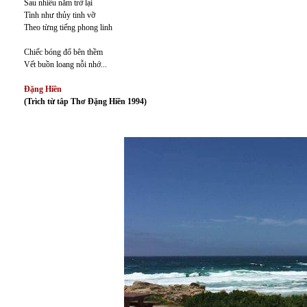
Sau nhiều năm trở lại
Tình như thủy tinh vỡ
Theo từng tiếng phong linh
Chiếc bóng đổ bên thềm
Vết buồn loang nỗi nhớ...
Đặng Hiền
(Trìch từ tâp Thơ Đặng Hiền 1994)