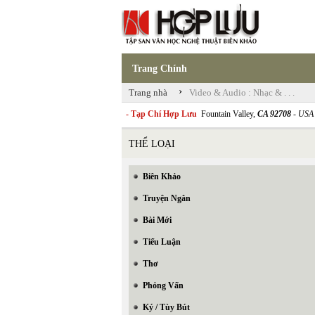
Trang Chính
›
Trang nhà
Video & Audio : Nhạc & . . .
- Tạp Chí Hợp Lưu
Fountain Valley,
CA 92708
- USA
THỂ LOẠI
Biên Khảo
Truyện Ngắn
Bài Mới
Tiểu Luận
Thơ
Phỏng Vấn
Ký / Tùy Bút