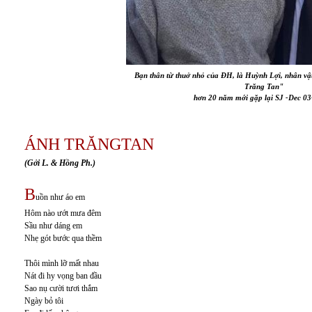
Bạn thân từ thuở nhỏ của ĐH, là Huỳnh Lợi, nhân v
Trăng Tan"
hơn 20 năm mới gặp lại SJ -Dec 03
ÁNH TRĂNGTAN
(Gởi L. & Hồng Ph.)
B
uồn như áo em
Hôm nào ướt mưa đêm
Sầu như dáng em
Nhẹ gót bước qua thềm
Thôi mình lỡ mất nhau
Nát đi hy vọng ban đầu
Sao nụ cười tươi thắm
Ngày bỏ tôi