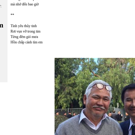
mà nhớ đến bao giờ
ữ:
**
m
Tình yêu thủy tinh
Rơi vụn vỡ trong tim
Từng đêm gió mưa
Hồn chắp cánh tìm em