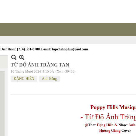
Điện thoại:
(714) 381-8780
E-mail:
tapchihopluu@aol.com
TỪ ĐỘ ÁNH TRĂNG TAN
10 Tháng Mười 2024
4:15 SA
(Xem: 30455)
ĐẶNG HIỀN
Anh Bằng
Poppy Hills Musiq
- Từ Độ Ánh Trăn
@
Thơ
: Đặng Hiền &
Nhạc
: Anh
Hương Giang
Cover