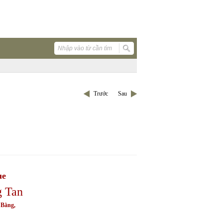
Trước
Sau
ue
g Tan
 Bằng,