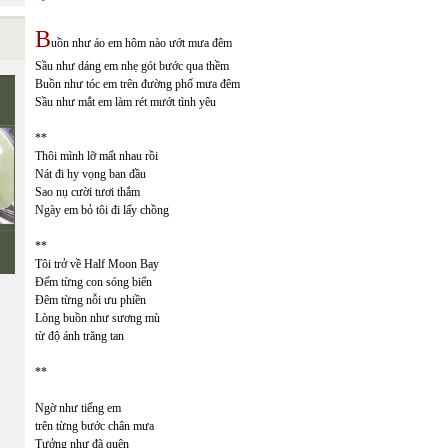
B
uồn như áo em hôm nào ướt mưa đêm
Sầu như dáng em nhẹ gót bước qua thềm
Buồn như tóc em trên đường phố mưa đêm
Sầu như mắt em làm rét mướt tình yêu
**
Thôi mình lỡ mất nhau rồi
Nát đi hy vọng ban đầu
Sao nụ cười tươi thắm
Ngày em bỏ tôi đi lấy chồng
**
Tôi trở về Half Moon Bay
Đếm từng con sóng biển
Đêm từng nỗi ưu phiền
Lòng buồn như sương mù
từ độ ánh trăng tan
**
Ngờ như tiếng em
trên từng bước chân mưa
Tưởng như đã quên