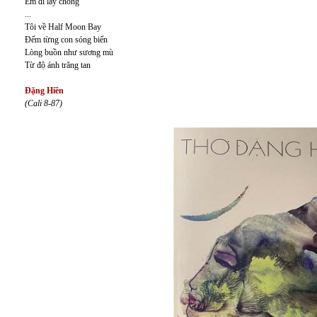
Em đi lấy chông
...
Tôi về Half Moon Bay
Đếm từng con sóng biển
Lòng buồn như sương mù
Từ độ ánh trăng tan
Đặng Hiền
(Cali 8-87)