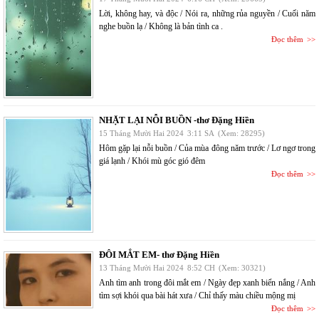
Lời, không hay, và độc / Nói ra, những rủa nguyền / Cuối năm
nghe buồn lạ / Không là bản tình ca .
Đọc thêm
NHẶT LẠI NỖI BUỒN -thơ Đặng Hiền
15 Tháng Mười Hai 2024
3:11 SA
(Xem: 28295)
Hôm gặp lại nỗi buồn / Của mùa đông năm trước / Lơ ngơ trong
giá lạnh / Khói mù góc gió đêm
Đọc thêm
ĐÔI MẮT EM- thơ Đặng Hiền
13 Tháng Mười Hai 2024
8:52 CH
(Xem: 30321)
Anh tìm anh trong đôi mắt em / Ngày đẹp xanh biển nắng / Anh
tìm sợi khói qua bài hát xưa / Chỉ thấy màu chiều mộng mị
Đọc thêm