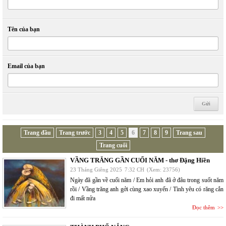
Tên của bạn
Email của bạn
Trang đầu
Trang trước
3
4
5
6
7
8
9
Trang sau
Trang cuối
VẦNG TRĂNG GẦN CUỐI NĂM - thơ Đặng Hiền
23 Tháng Giêng 2025
7:32 CH
(Xem: 23756)
Ngày đã gần về cuối năm / Em hỏi anh đã ở đâu trong suốt năm
rồi / Vầng trăng anh gởi cùng xao xuyến / Tình yêu có răng cắn
đi mất nửa
Đọc thêm