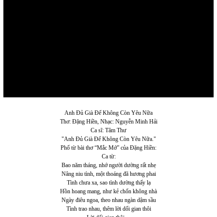
Anh Đủ Già Để Không Còn Yêu Nữa
Thơ: Đặng Hiền, Nhạc: Nguyễn Minh Hải
Ca sĩ: Tâm Thư
"Anh Đủ Già Để Không Còn Yêu Nữa."
Phổ từ bài thơ “Mắc Mớ” của Đặng Hiền:
Ca từ:
Bao năm tháng, nhớ người dường rất nhẹ
Nâng niu tình, một thoáng đã hương phai
Tình chưa xa, sao tình dường thấy lạ
Hồn hoang mang, như kẻ chốn không nhà
Ngày điêu ngoa, theo nhau ngàn dậm sầu
Tình trao nhau, thêm lời dối gian thôi