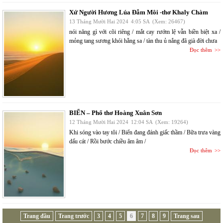
Xứ Người Hương Lúa Đẫm Môi -thơ Khaly Chàm
13 Tháng Mười Hai 2024
4:05 SA
(Xem: 26467)
nói năng gì với cõi riêng / mắt cay rướm lệ vẫn biền biệt xa /
mỏng tang sương khói hằng sa / tàn thu ủ nắng đã già đời chưa
Đọc thêm
BIỂN – Phổ thơ Hoàng Xuân Sơn
12 Tháng Mười Hai 2024
12:04 SA
(Xem: 19264)
Khi sóng vào tay tôi / Biển đang đánh giấc thầm / Bữa trưa vàng
dấu cát / Rồi bước chiều âm âm /
Đọc thêm
Trang đầu
Trang trước
3
4
5
6
7
8
9
Trang sau