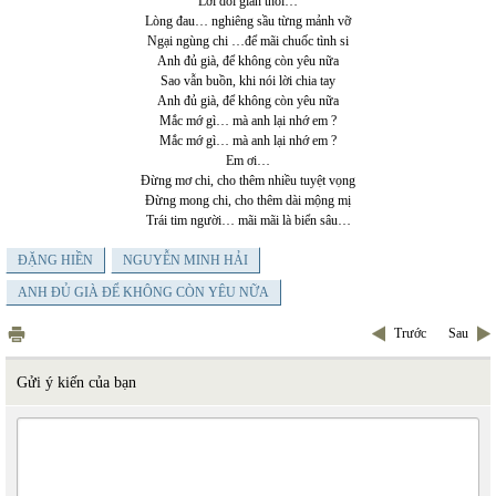
Lời dối gian thôi…
Lòng đau… nghiêng sầu từng mảnh vỡ
Ngại ngùng chi …để mãi chuốc tình si
Anh đủ già, để không còn yêu nữa
Sao vẫn buồn, khi nói lời chia tay
Anh đủ già, để không còn yêu nữa
Mắc mớ gì… mà anh lại nhớ em ?
Mắc mớ gì… mà anh lại nhớ em ?
Em ơi…
Đừng mơ chi, cho thêm nhiều tuyệt vọng
Đừng mong chi, cho thêm dài mộng mị
Trái tim người… mãi mãi là biển sâu…
ĐẶNG HIỀN
NGUYỄN MINH HẢI
ANH ĐỦ GIÀ ĐỂ KHÔNG CÒN YÊU NỮA
Trước
Sau
Gửi ý kiến của bạn