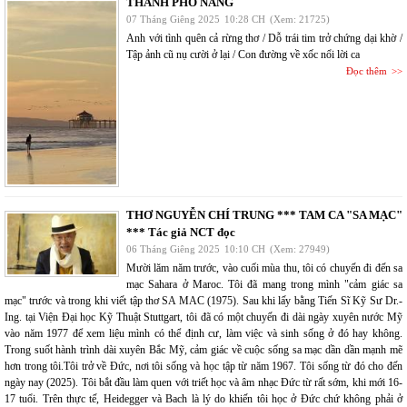
THÀNH PHỐ NẮNG
07 Tháng Giêng 2025
10:28 CH
(Xem: 21725)
Anh với tình quên cả rừng thơ / Dỗ trái tim trở chứng dại khờ /
Tập ảnh cũ nụ cười ở lại / Con đường về xốc nổi lời ca
Đọc thêm
THƠ NGUYỄN CHÍ TRUNG *** TAM CA "SA MẠC"
*** Tác giả NCT đọc
06 Tháng Giêng 2025
10:10 CH
(Xem: 27949)
Mười lăm năm trước, vào cuối mùa thu, tôi có chuyến đi đến sa
mạc Sahara ở Maroc. Tôi đã mang trong mình "cảm giác sa
mạc" trước và trong khi viết tập thơ SA MAC (1975). Sau khi lấy bằng Tiến Sĩ Kỹ Sư Dr.-
Ing. tại Viện Đại học Kỹ Thuật Stuttgart, tôi đã có một chuyến đi dài ngày xuyên nước Mỹ
vào năm 1977 để xem liệu mình có thể định cư, làm việc và sinh sống ở đó hay không.
Trong suốt hành trình dài xuyên Bắc Mỹ, cảm giác về cuộc sống sa mạc dần dần mạnh mẽ
hơn trong tôi.Tôi trở về Đức, nơi tôi sống và học tập từ năm 1967. Tôi sống từ đó cho đến
ngày nay (2025). Tôi bắt đầu làm quen với triết học và âm nhạc Đức từ rất sớm, khi mới 16-
17 tuổi. Trên thực tế, Heidegger và Bach là lý do khiến tôi học ở Đức chứ không phải ở