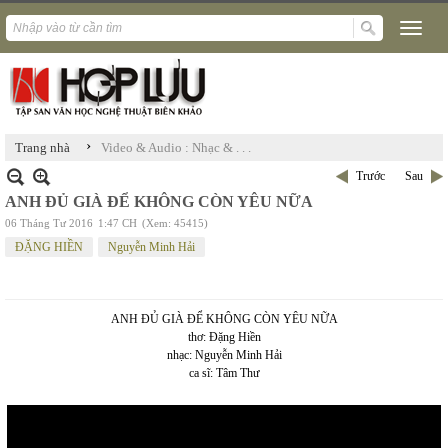
›
Trang nhà
Video & Audio : Nhạc & . . .
Trước
Sau
ANH ĐỦ GIÀ ĐỂ KHÔNG CÒN YÊU NỮA
06 Tháng Tư 2016
1:47 CH
(Xem: 45415)
ĐẶNG HIỀN
Nguyễn Minh Hải
ANH ĐỦ GIÀ ĐỂ KHÔNG CÒN YÊU NỮA
thơ: Đặng Hiền
nhạc: Nguyễn Minh Hải
ca sĩ: Tâm Thư