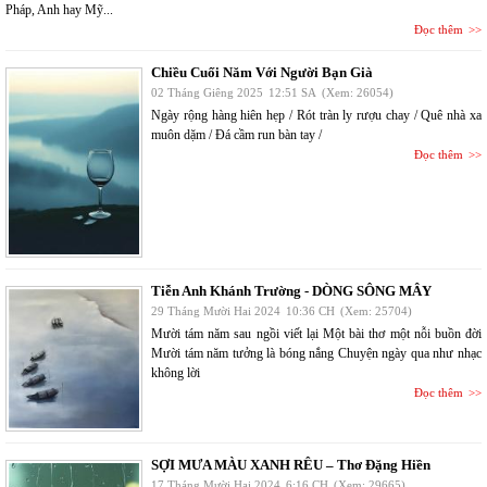
Pháp, Anh hay Mỹ...
Đọc thêm
Chiều Cuối Năm Với Người Bạn Già
02 Tháng Giêng 2025
12:51 SA
(Xem: 26054)
Ngày rộng hàng hiên hẹp / Rót tràn ly rượu chay / Quê nhà xa
muôn dặm / Đá cầm run bàn tay /
Đọc thêm
Tiễn Anh Khánh Trường - DÒNG SÔNG MÂY
29 Tháng Mười Hai 2024
10:36 CH
(Xem: 25704)
Mười tám năm sau ngồi viết lại Một bài thơ một nỗi buồn đời
Mười tám năm tưởng là bóng nắng Chuyện ngày qua như nhạc
không lời
Đọc thêm
SỢI MƯA MÀU XANH RÊU – Thơ Đặng Hiền
17 Tháng Mười Hai 2024
6:16 CH
(Xem: 29665)