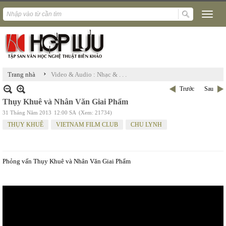
›
Trang nhà
Video & Audio : Nhạc & . . .
Trước
Sau
Thụy Khuê và Nhân Văn Giai Phẩm
31 Tháng Năm 2013
12:00 SA
(Xem: 21734)
THỤY KHUÊ
VIETNAM FILM CLUB
CHU LYNH
Phỏng vấn Thụy Khuê và Nhân Văn Giai Phẩm