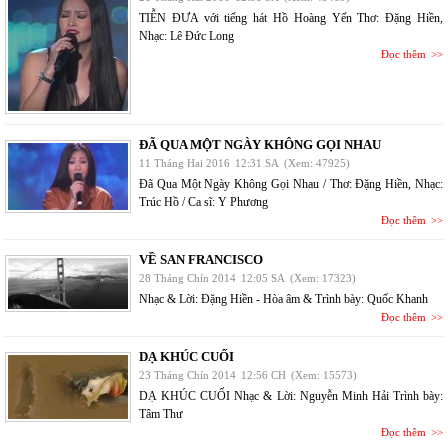
TIỄN ĐƯA với tiếng hát Hồ Hoàng Yến Thơ: Đặng Hiền,
Nhạc: Lê Đức Long
Đọc thêm
ĐÃ QUA MỘT NGÀY KHÔNG GỌI NHAU
11 Tháng Hai 2016
12:31 SA
(Xem: 47925)
Đã Qua Một Ngày Không Gọi Nhau / Thơ: Đặng Hiền, Nhạc:
Trúc Hồ / Ca sĩ: Y Phương
Đọc thêm
VỀ SAN FRANCISCO
28 Tháng Chín 2014
12:05 SA
(Xem: 17323)
Nhạc & Lời: Đặng Hiền - Hòa âm & Trình bày: Quốc Khanh
Đọc thêm
DẠ KHÚC CUỐI
23 Tháng Chín 2014
12:56 CH
(Xem: 15573)
DẠ KHÚC CUỐI Nhạc & Lời: Nguyễn Minh Hải Trình bày:
Tâm Thư
Đọc thêm