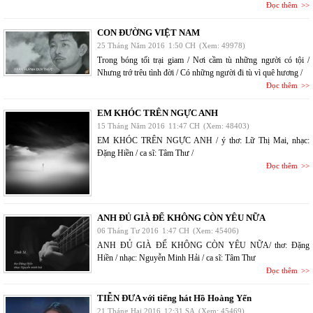
Đọc thêm
CON ĐƯỜNG VIỆT NAM
25 Tháng Năm 2016
1:50 CH
(Xem: 49978)
Trong bóng tối trại giam / Nơi cầm tù những người có tội /
Nhưng trớ trêu tình đời / Có những người đi tù vì quê hương /
Đọc thêm
EM KHÓC TRÊN NGỰC ANH
15 Tháng Năm 2016
11:47 CH
(Xem: 48403)
EM KHÓC TRÊN NGỰC ANH / ý thơ: Lữ Thị Mai, nhạc:
Đặng Hiền / ca sĩ: Tâm Thư /
Đọc thêm
ANH ĐỦ GIÀ ĐỂ KHÔNG CÒN YÊU NỮA
06 Tháng Tư 2016
1:47 CH
(Xem: 45406)
ANH ĐỦ GIÀ ĐỂ KHÔNG CÒN YÊU NỮA/ thơ: Đặng
Hiền / nhạc: Nguyễn Minh Hải / ca sĩ: Tâm Thư
Đọc thêm
TIỄN ĐƯA với tiếng hát Hồ Hoàng Yến
21 Tháng Hai 2016
12:31 SA
(Xem: 45469)