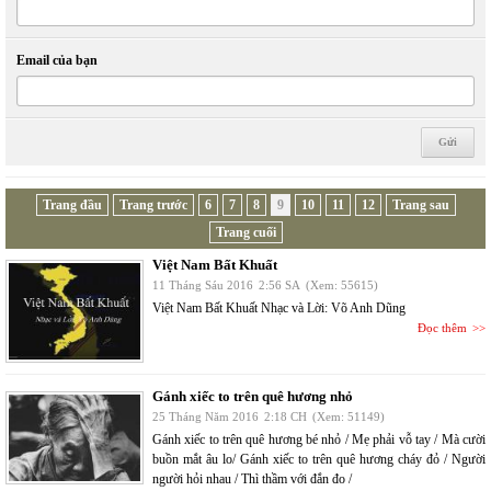
Email của bạn
Trang đầu
Trang trước
6
7
8
9
10
11
12
Trang sau
Trang cuối
Việt Nam Bất Khuất
11 Tháng Sáu 2016
2:56 SA
(Xem: 55615)
Việt Nam Bất Khuất Nhạc và Lời: Võ Anh Dũng
Đọc thêm
Gánh xiếc to trên quê hương nhỏ
25 Tháng Năm 2016
2:18 CH
(Xem: 51149)
Gánh xiếc to trên quê hương bé nhỏ / Mẹ phải vỗ tay / Mà cười
buồn mắt âu lo/ Gánh xiếc to trên quê hương cháy đỏ / Người
người hỏi nhau / Thì thầm với đắn đo /