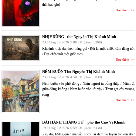
thật bao giờ)
Đọc thêm
NHỊP DỪNG - thơ Nguyễn Thị Khánh Minh
23 Tháng Tư 2026
9:06 CH
(Xem: 5268)
Khoảnh khắc dài theo tiếng gọi / Rốt lại một chiều câm tiếng nói
/ Đợi chờ đuối một giấc mơ /
Đọc thêm
NÉM BUỒN Thơ Nguyễn Thị Khánh Minh
23 Tháng Tư 2026
4:50 CH
(Xem: 5839)
Ném buồn vào phố đông / Nhìn người ta bỗng thấy / Mình đi
giữa đồng không / Ném buồn vào tôi vậy / Trăm gai cây xương
rồng
Đọc thêm
BÀI HÀNH THÁNG TƯ – phổ thơ Cao Vị Khanh
19 Tháng Tư 2026
9:59 CH
(Xem: 6438)
Vậy đó, tưởng quên mà vẫn nhớ / Từ đêm vỡ tuyến lạc ven đô /