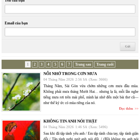
Tên của bạn
Email của bạn
1
2
3
4
5
6
7
Trang sau
Trang cuối
NỖI NHỚ TRONG CƠN MƯA
04 Tháng Năm 2026
2:56 SA
(Xem: 3666)
Tháng Năm, Sài Gòn vừa chớm những cơn mưa đầu mùa.
Không phải mưa tháng Mười Hai… nhưng lạ là, mỗi lần nghe
tiếng mưa rơi trên mái phố, mình lại nhớ đến một bài thơ cũ—
như thể ký ức có mùa riêng của nó.
Đọc thêm
KHÔNG TIN ANH NÓI THẬT
04 Tháng Năm 2026
1:46 SA
(Xem: 5496)
Sau khi đã tập tành yêu anh / Em tập tành chia tay, tập tành giận
dỗi / Tập tành nghi ngờ anh nói dối, / (Rồi không tin anh nói