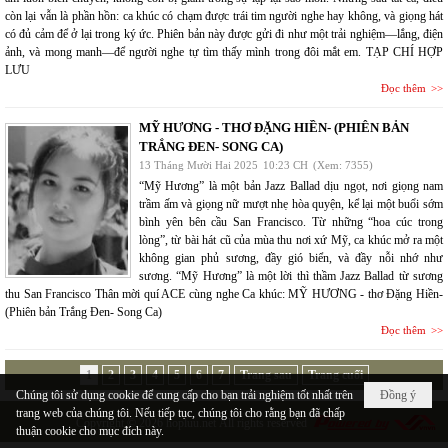
còn lại vẫn là phần hồn: ca khúc có chạm được trái tim người nghe hay không, và giọng hát
có đủ cảm để ở lại trong ký ức. Phiên bản này được gửi đi như một trải nghiệm—lắng, điện
ảnh, và mong manh—để người nghe tự tìm thấy mình trong đôi mắt em. TẠP CHÍ HỢP
LƯU
Đọc thêm
MỸ HƯƠNG - THƠ ĐẶNG HIỀN- (PHIÊN BẢN
TRẮNG ĐEN- SONG CA)
13 Tháng Mười Hai 2025
10:23 CH
(Xem: 7355)
“Mỹ Hương” là một bản Jazz Ballad dịu ngọt, nơi giọng nam
trầm ấm và giọng nữ mượt nhẹ hòa quyện, kể lại một buổi sớm
bình yên bên cầu San Francisco. Từ những “hoa cúc trong
lòng”, từ bài hát cũ của mùa thu nơi xứ Mỹ, ca khúc mở ra một
không gian phủ sương, đầy gió biển, và đầy nỗi nhớ như
sương. “Mỹ Hương” là một lời thì thầm Jazz Ballad từ sương
thu San Francisco Thân mời quí ACE cùng nghe Ca khúc: MỸ HƯƠNG - thơ Đặng Hiền-
(Phiên bản Trắng Đen- Song Ca)
Đọc thêm
1
2
3
4
5
6
7
Trang sau
Trang cuối
Chúng tôi sử dụng cookie để cung cấp cho bạn trải nghiệm tốt nhất trên
Đồng ý
trang web của chúng tôi. Nếu tiếp tục, chúng tôi cho rằng bạn đã chấp
Copyright © 2026
hopluu.net
All rights reserved
thuận cookie cho mục đích này.