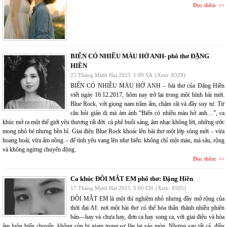
Đọc thêm
BIỂN CÓ NHIỀU MÀU HỞ ANH- phổ thơ ĐẶNG
HIỀN
25 Tháng Mười Hai 2025
1:09 SA
(Xem: 8329)
BIỂN CÓ NHIỀU MÀU HỞ ANH – bài thơ của Đặng Hiền
viết ngày 16.12.2017, hôm nay trở lại trong một hình hài mới:
Blue Rock, với giọng nam trầm ấm, chậm rãi và đầy suy tư. Từ
câu hỏi giản dị mà ám ảnh “Biển có nhiều màu hở anh…”, ca
khúc mở ra một thế giới yêu thương rất đời: cà phê buổi sáng, âm nhạc không lời, những ước
mong nhỏ bé nhưng bền bỉ. Giai điệu Blue Rock khoác lên bài thơ một lớp sóng mới – vừa
hoang hoải, vừa ấm nồng – để tình yêu vang lên như biển: không chỉ một màu, mà sâu, rộng
và không ngừng chuyển động.
Đọc thêm
Ca khúc ĐÔI MẮT EM phổ thơ: Đặng Hiền
17 Tháng Mười Hai 2025
5:00 CH
(Xem: 8505)
ĐÔI MẮT EM là một thí nghiệm nhỏ nhưng đầy mở rộng của
thời đại AI: nơi một bài thơ có thể hóa thân thành nhiều phiên
bản—hay và chưa hay, đơn ca hay song ca, với giai điệu và hòa
âm luôn biến chuyển, không còn bị giam trong sự lặp lại sáo mòn. Nhưng sau tất cả, điều