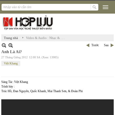
›
Trang nhà
Video & Audio : Nhạc & . . .
Trước
Sau
Anh Là Ai?
27 Tháng Giêng 2012
12:00 SA
(Xem: 13985)
Việt Khang
Sáng Tác :Việt Khang
Trình bày :
Trúc Hồ, Đan Nguyên, Quốc Khanh, Mai Thanh Sơn, & Đoàn Phi