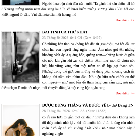
Người thua trận chót đền trăm tuổi / Ta gánh thù sâu chốn hải hồ
/ Những tưởng mười năm đời sáng lại / Ta về bươi kiếm miểng xương khô / Vét hết oan
khiên người lỡ vận / Vùi sâu xóa dấu một hoang mồ
Đọc thêm
BÀI TÌNH CA THỨ NHẤT
23 Tháng Ba 2026
6:41 CH
(Xem: 8407)
Có những bản tình ca không bắt đầu từ giai điệu, mà bắt đầu từ
cách hai con người lắng nghe nhau. Âm nhạc gọi tên những
khoảng cách ấy là quãng bốn, quãng năm—những bước đi giữa
các nốt, khi gần khi xa, khi chênh vênh như một lời chưa nói
hết, khi vững vàng như một niềm tin đã kịp gọi thành tên.
Nhưng trong thế giới của những kẻ đang yêu, khoảng cách ấy
không chỉ nằm trên phím đàn. Nó hiện hữu trên chính cơ thể
con người— như một bản đồ thầm lặng của cảm xúc, nơi mỗi
điểm chạm là một nốt nhạc, mỗi chuyển động là một cung bậc ngân rung.
Đọc thêm
ĐƯỢC ĐỨNG THẲNG VÀ ĐƯỢC YÊU- thơ Dang TN
28 Tháng Hai 2026
12:40 SA
(Xem: 11332)
cô ấy cao hơn tôi gần một cái đầu / nhưng điều đó / không làm
tôi thấy mình nhỏ lại / khi tôi muốn hôn / tôi không cần nhón
chân / cô ấy sẽ cúi xuống / rất khẽ / như một nhành cây /
nghiêng vì gió