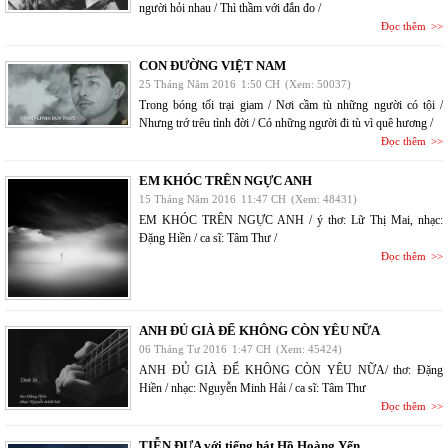
người hỏi nhau / Thì thầm với đắn đo /
Đọc thêm
CON ĐƯỜNG VIỆT NAM
25 Tháng Năm 2016
1:50 CH
(Xem: 50037)
Trong bóng tối trại giam / Nơi cầm tù những người có tội /
Nhưng trớ trêu tình đời / Có những người đi tù vì quê hương /
Đọc thêm
EM KHÓC TRÊN NGỰC ANH
15 Tháng Năm 2016
11:47 CH
(Xem: 48431)
EM KHÓC TRÊN NGỰC ANH / ý thơ: Lữ Thị Mai, nhạc:
Đặng Hiền / ca sĩ: Tâm Thư /
Đọc thêm
ANH ĐỦ GIÀ ĐỂ KHÔNG CÒN YÊU NỮA
06 Tháng Tư 2016
1:47 CH
(Xem: 45424)
ANH ĐỦ GIÀ ĐỂ KHÔNG CÒN YÊU NỮA/ thơ: Đặng
Hiền / nhạc: Nguyễn Minh Hải / ca sĩ: Tâm Thư
Đọc thêm
TIỄN ĐƯA với tiếng hát Hồ Hoàng Yến