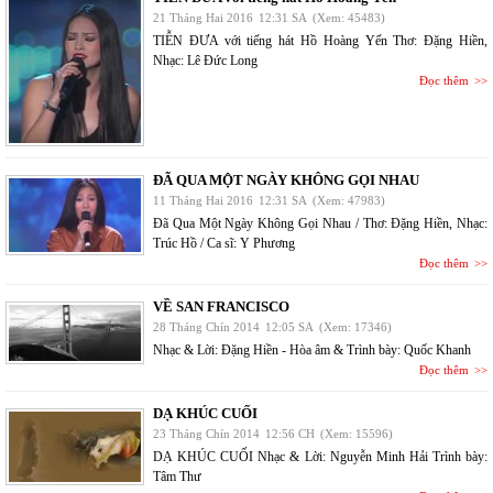
21 Tháng Hai 2016
12:31 SA
(Xem: 45483)
TIỄN ĐƯA với tiếng hát Hồ Hoàng Yến Thơ: Đặng Hiền,
Nhạc: Lê Đức Long
Đọc thêm
ĐÃ QUA MỘT NGÀY KHÔNG GỌI NHAU
11 Tháng Hai 2016
12:31 SA
(Xem: 47983)
Đã Qua Một Ngày Không Gọi Nhau / Thơ: Đặng Hiền, Nhạc:
Trúc Hồ / Ca sĩ: Y Phương
Đọc thêm
VỀ SAN FRANCISCO
28 Tháng Chín 2014
12:05 SA
(Xem: 17346)
Nhạc & Lời: Đặng Hiền - Hòa âm & Trình bày: Quốc Khanh
Đọc thêm
DẠ KHÚC CUỐI
23 Tháng Chín 2014
12:56 CH
(Xem: 15596)
DẠ KHÚC CUỐI Nhạc & Lời: Nguyễn Minh Hải Trình bày:
Tâm Thư