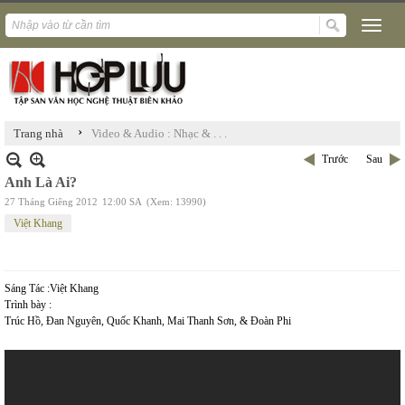
›
Trang nhà
Video & Audio : Nhạc & . . .
Trước
Sau
Anh Là Ai?
27 Tháng Giêng 2012
12:00 SA
(Xem: 13990)
Việt Khang
Sáng Tác :Việt Khang
Trình bày :
Trúc Hồ, Đan Nguyên, Quốc Khanh, Mai Thanh Sơn, & Đoàn Phi