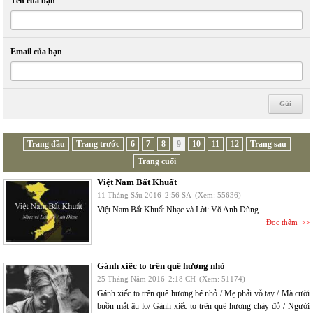
Tên của bạn
Email của bạn
Trang đầu
Trang trước
6
7
8
9
10
11
12
Trang sau
Trang cuối
Việt Nam Bất Khuất
11 Tháng Sáu 2016
2:56 SA
(Xem: 55636)
Việt Nam Bất Khuất Nhạc và Lời: Võ Anh Dũng
Đọc thêm
Gánh xiếc to trên quê hương nhỏ
25 Tháng Năm 2016
2:18 CH
(Xem: 51174)
Gánh xiếc to trên quê hương bé nhỏ / Mẹ phải vỗ tay / Mà cười
buồn mắt âu lo/ Gánh xiếc to trên quê hương cháy đỏ / Người