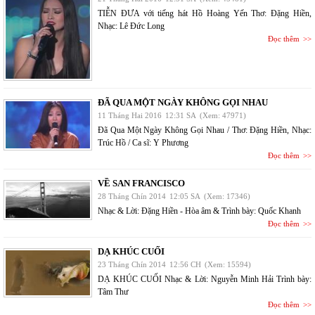
TIỄN ĐƯA với tiếng hát Hồ Hoàng Yến Thơ: Đặng Hiền,
Nhạc: Lê Đức Long
Đọc thêm
ĐÃ QUA MỘT NGÀY KHÔNG GỌI NHAU
11 Tháng Hai 2016
12:31 SA
(Xem: 47971)
Đã Qua Một Ngày Không Gọi Nhau / Thơ: Đặng Hiền, Nhạc:
Trúc Hồ / Ca sĩ: Y Phương
Đọc thêm
VỀ SAN FRANCISCO
28 Tháng Chín 2014
12:05 SA
(Xem: 17346)
Nhạc & Lời: Đặng Hiền - Hòa âm & Trình bày: Quốc Khanh
Đọc thêm
DẠ KHÚC CUỐI
23 Tháng Chín 2014
12:56 CH
(Xem: 15594)
DẠ KHÚC CUỐI Nhạc & Lời: Nguyễn Minh Hải Trình bày:
Tâm Thư
Đọc thêm