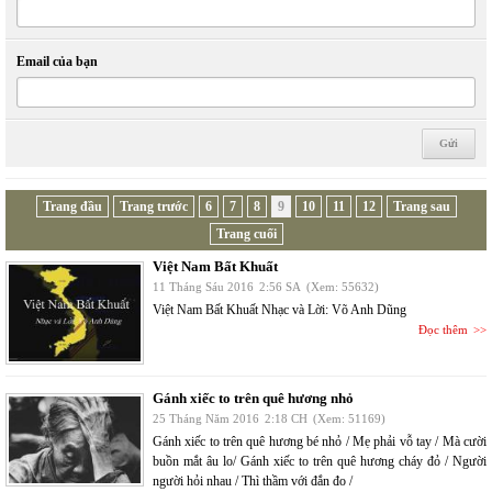
Email của bạn
Trang đầu
Trang trước
6
7
8
9
10
11
12
Trang sau
Trang cuối
Việt Nam Bất Khuất
11 Tháng Sáu 2016
2:56 SA
(Xem: 55632)
Việt Nam Bất Khuất Nhạc và Lời: Võ Anh Dũng
Đọc thêm
Gánh xiếc to trên quê hương nhỏ
25 Tháng Năm 2016
2:18 CH
(Xem: 51169)
Gánh xiếc to trên quê hương bé nhỏ / Mẹ phải vỗ tay / Mà cười
buồn mắt âu lo/ Gánh xiếc to trên quê hương cháy đỏ / Người
người hỏi nhau / Thì thầm với đắn đo /