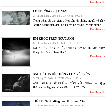
Đọc thêm
CON ĐƯỜNG VIỆT NAM
25 Tháng Năm 2016
1:50 CH
(Xem: 50034)
Trong bóng tối trại giam / Nơi cầm tù những người có tội /
Nhưng trớ trêu tình đời / Có những người đi tù vì quê hương /
Đọc thêm
EM KHÓC TRÊN NGỰC ANH
15 Tháng Năm 2016
11:47 CH
(Xem: 48424)
EM KHÓC TRÊN NGỰC ANH / ý thơ: Lữ Thị Mai, nhạc:
Đặng Hiền / ca sĩ: Tâm Thư /
Đọc thêm
ANH ĐỦ GIÀ ĐỂ KHÔNG CÒN YÊU NỮA
06 Tháng Tư 2016
1:47 CH
(Xem: 45421)
ANH ĐỦ GIÀ ĐỂ KHÔNG CÒN YÊU NỮA/ thơ: Đặng
Hiền / nhạc: Nguyễn Minh Hải / ca sĩ: Tâm Thư
Đọc thêm
TIỄN ĐƯA với tiếng hát Hồ Hoàng Yến
21 Tháng Hai 2016
12:31 SA
(Xem: 45481)