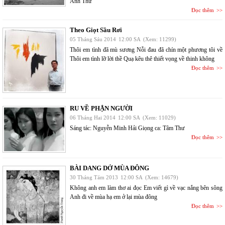
Anh Thư
Đọc thêm
Theo Giọt Sầu Rơi
05 Tháng Sáu 2014
12:00 SA
(Xem: 11299)
Thôi em tình đã mù sương Nỗi đau đã chín một phương tôi về
Thôi em tình lỡ lời thề Quạ kêu thê thiết vọng về thinh không
Đọc thêm
RU VỀ PHẬN NGƯỜI
06 Tháng Hai 2014
12:00 SA
(Xem: 11029)
Sáng tác: Nguyễn Minh Hải Giọng ca: Tâm Thư
Đọc thêm
BÀI DANG DỞ MÙA ĐÔNG
30 Tháng Tám 2013
12:00 SA
(Xem: 14679)
Không anh em làm thơ ai đọc Em viết gì về vạc nắng bên sông
Anh đi về mùa hạ em ở lại mùa đông
Đọc thêm