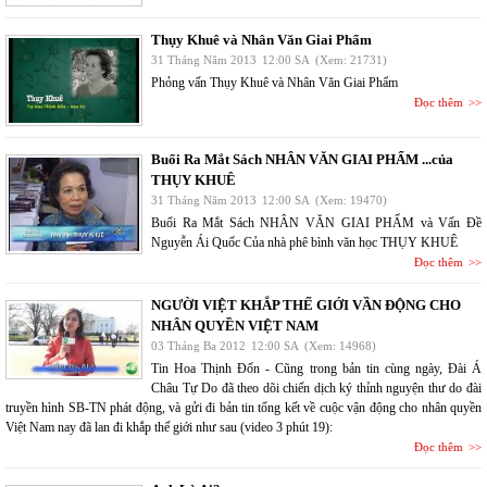
Thụy Khuê và Nhân Văn Giai Phẩm
31 Tháng Năm 2013
12:00 SA
(Xem: 21731)
Phỏng vấn Thụy Khuê và Nhân Văn Giai Phẩm
Đọc thêm
Buổi Ra Mắt Sách NHÂN VĂN GIAI PHẨM ...của
THỤY KHUÊ
31 Tháng Năm 2013
12:00 SA
(Xem: 19470)
Buổi Ra Mắt Sách NHÂN VĂN GIAI PHẨM và Vấn Đề
Nguyễn Ái Quốc Của nhà phê bình văn học THỤY KHUÊ
Đọc thêm
NGƯỜI VIỆT KHẮP THẾ GIỚI VẦN ĐỘNG CHO
NHÂN QUYỀN VIỆT NAM
03 Tháng Ba 2012
12:00 SA
(Xem: 14968)
Tin Hoa Thịnh Đốn - Cũng trong bản tin cùng ngày, Đài Á
Châu Tự Do đã theo dõi chiến dịch ký thỉnh nguyện thư do đài
truyền hình SB-TN phát động, và gửi đi bản tin tổng kết về cuộc vận động cho nhân quyền
Việt Nam nay đã lan đi khắp thế giới như sau (video 3 phút 19):
Đọc thêm