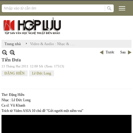
›
Trang nhà
Video & Audio : Nhạc & . . .
Trước
Sau
Tiễn Đưa
13 Tháng Hai 2011
12:00 SA
(Xem: 17513)
ĐẶNG HIỀN
Lê Đức Long
Thơ: Đặng Hiền
Nhạc : Lê Đức Long
Ca sĩ: Vũ Khanh
Trích từ Video ASIA 10 chủ đề "Gửi người một niềm vui"